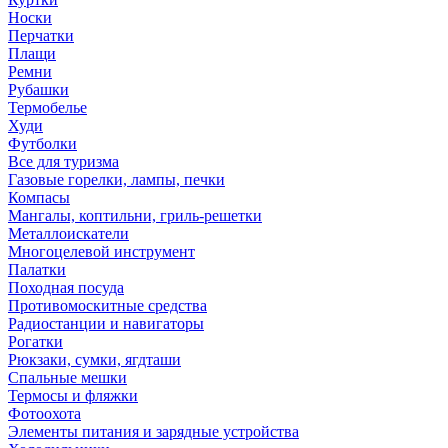
Носки
Перчатки
Плащи
Ремни
Рубашки
Термобелье
Худи
Футболки
Все для туризма
Газовые горелки, лампы, печки
Компасы
Мангалы, коптильни, гриль-решетки
Металлоискатели
Многоцелевой инструмент
Палатки
Походная посуда
Противомоскитные средства
Радиостанции и навигаторы
Рогатки
Рюкзаки, сумки, ягдташи
Спальные мешки
Термосы и фляжки
Фотоохота
Элементы питания и зарядные устройства