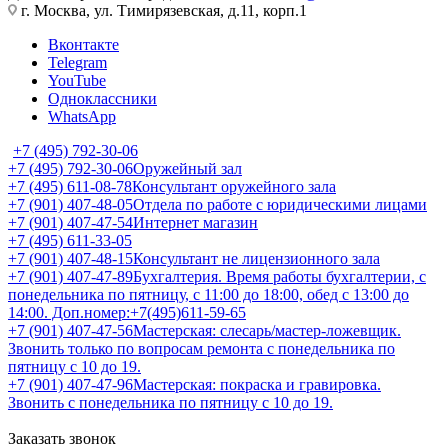
г. Москва, ул. Тимирязевская, д.11, корп.1
Вконтакте
Telegram
YouTube
Одноклассники
WhatsApp
+7 (495) 792-30-06
+7 (495) 792-30-06
Оружейный зал
+7 (495) 611-08-78
Консультант оружейного зала
+7 (901) 407-48-05
Отдела по работе с юридическими лицами
+7 (901) 407-47-54
Интернет магазин
+7 (495) 611-33-05
+7 (901) 407-48-15
Консультант не лицензионного зала
+7 (901) 407-47-89
Бухгалтерия. Время работы бухгалтерии, с
понедельника по пятницу, с 11:00 до 18:00, обед с 13:00 до
14:00. Доп.номер:+7(495)611-59-65
+7 (901) 407-47-56
Мастерская: слесарь/мастер-ложевщик.
Звонить только по вопросам ремонта с понедельника по
пятницу с 10 до 19.
+7 (901) 407-47-96
Мастерская: покраска и гравировка.
Звонить с понедельника по пятницу с 10 до 19.
Заказать звонок