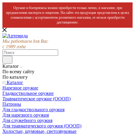
Оружие и боеприпасы можно приобрести только лично, в магазине, при
предъявлении паспорта и лицензии. На сайте эта продукция представлена в целях
ознакомления с ассортиментом розничного магазина, ее нельзя приобрести
дистанционно.
Мы работаем для Вас
с 1989 года
Каталог
По всему сайту
По каталогу
Каталог
Нарезное оружие
Гладкоствольное оружие
Травматическое оружие (ОООП)
Патроны
Для гладкоствольного оружия
Для нарезного оружия
Для служебного оружия
Для травматического оружия (ОООП)
Холостые, шумовые, светозвуковые