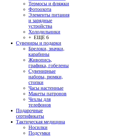
Термосы и фляжки
Фотоохота
Элементы питания
и зарядные
устройства
Холодильники
+ ЕЩЕ 6
Сувениры и подарки
Брелоки, значки,
карабины
Живопись,
графика, гобелены
Сувенирные
наборы, рюмки,
стопки
Часы настенные
Макеты патронов
Чехлы для
телефонов
Подарочные
сертификаты
Тактическая медицина
Носилки
Подсумки