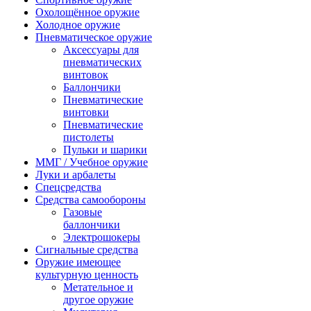
Охолощённое оружие
Холодное оружие
Пневматическое оружие
Аксессуары для
пневматических
винтовок
Баллончики
Пневматические
винтовки
Пневматические
пистолеты
Пульки и шарики
ММГ / Учебное оружие
Луки и арбалеты
Спецсредства
Средства самообороны
Газовые
баллончики
Электрошокеры
Сигнальные средства
Оружие имеющее
культурную ценность
Метательное и
другое оружие