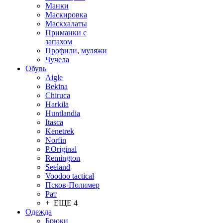
Манки
Маскировка
Маскхалаты
Приманки с
запахом
Профили, муляжи
Чучела
Обувь
Aigle
Bekina
Chiruсa
Harkila
Huntlandia
Itasca
Kenetrek
Norfin
P.Original
Remington
Seeland
Voodoo tactical
Псков-Полимер
Рат
+ ЕЩЕ 4
Одежда
Брюки