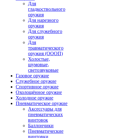
Для
гладкоствольного
оружия
Для нарезного
оружия
Для служебного
оружия
Для
травматического
оружия (ОООП)
Холостые,
шумовые,
светозвуковые
Газовое оружие
Служебное оружие
Спортивное оружие
Охолощённое оружие
Холодное оружие
Пневматическое оружие
Аксессуары для
пневматических
винтовок
Баллончики
Пневматические
винтовки