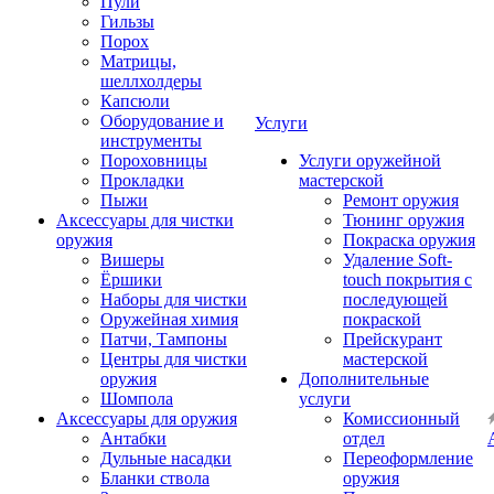
Пули
Гильзы
Порох
Матрицы,
шеллхолдеры
Капсюли
Оборудование и
Услуги
инструменты
Пороховницы
Услуги оружейной
Прокладки
мастерской
Пыжи
Ремонт оружия
Аксессуары для чистки
Тюнинг оружия
оружия
Покраска оружия
Вишеры
Удаление Soft-
Ёршики
touch покрытия с
Наборы для чистки
последующей
Оружейная химия
покраской
Патчи, Тампоны
Прейскурант
Центры для чистки
мастерской
оружия
Дополнительные
Шомпола
услуги
Аксессуары для оружия
Комиссионный
Антабки
отдел
Дульные насадки
Переоформление
Бланки ствола
оружия