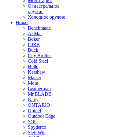
Милитария
Огнестрельное
оружие
Холодное оружие
Ножи
Benchmade
Al Mar
Boker
CJRB
Buck
City Brother
Cold Steel
Helle
Kershaw
Marser
Mora
Leatherman
Mr.BLADE
Navy
ONTARIO
Opinel
Outdoor Edge
SOG
Spyderco
Stell Will