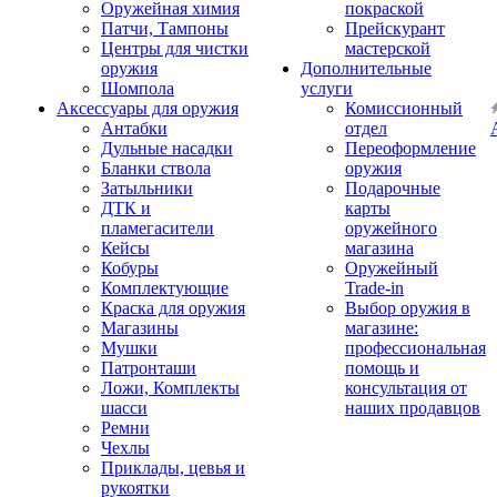
Оружейная химия
покраской
Патчи, Тампоны
Прейскурант
Центры для чистки
мастерской
оружия
Дополнительные
Шомпола
услуги
Аксессуары для оружия
Комиссионный
Антабки
отдел
Дульные насадки
Переоформление
Бланки ствола
оружия
Затыльники
Подарочные
ДТК и
карты
пламегасители
оружейного
Кейсы
магазина
Кобуры
Оружейный
Комплектующие
Trade-in
Краска для оружия
Выбор оружия в
Магазины
магазине:
Мушки
профессиональная
Патронташи
помощь и
Ложи, Комплекты
консультация от
шасси
наших продавцов
Ремни
Чехлы
Приклады, цевья и
рукоятки