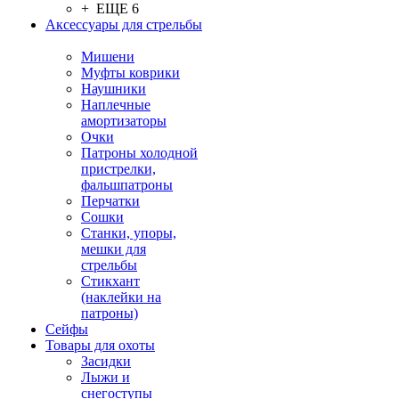
+ ЕЩЕ 6
Аксессуары для стрельбы
Мишени
Муфты коврики
Наушники
Наплечные
амортизаторы
Очки
Патроны холодной
пристрелки,
фальшпатроны
Перчатки
Сошки
Станки, упоры,
мешки для
стрельбы
Стикхант
(наклейки на
патроны)
Сейфы
Товары для охоты
Засидки
Лыжи и
снегоступы