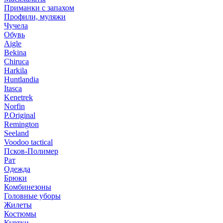
Приманки с запахом
Профили, муляжи
Чучела
Обувь
Aigle
Bekina
Chiruсa
Harkila
Huntlandia
Itasca
Kenetrek
Norfin
P.Original
Remington
Seeland
Voodoo tactical
Псков-Полимер
Рат
Одежда
Брюки
Комбинезоны
Головные уборы
Жилеты
Костюмы
Куртки