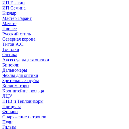
ИП Елагин
ИП Семина
Кизляр
Мастер-Гарант
Мачете
Прочее
Русский стиль
Северная корона
Титов А.С.
Точилки
Оптика
Аксессуары для оптики
Бинокли
Дальномеры
Чехлы для оптики
Зрительные трубы
Коллиматоры
Кронштейны, кольца
ЛЦУ
ПНВ и Тепловизоры
Прицелы
Фонари
Снаряжение патронов
Пули
Гильзы