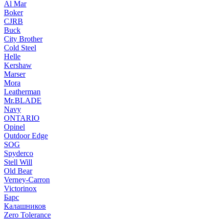
Al Mar
Boker
CJRB
Buck
City Brother
Cold Steel
Helle
Kershaw
Marser
Mora
Leatherman
Mr.BLADE
Navy
ONTARIO
Opinel
Outdoor Edge
SOG
Spyderco
Stell Will
Old Bear
Verney-Carron
Victorinox
Барс
Калашников
Zero Tolerance