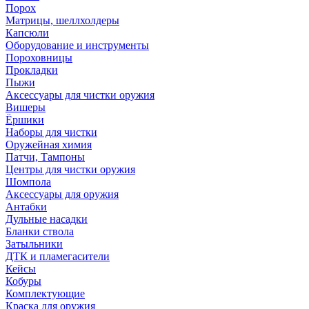
Порох
Матрицы, шеллхолдеры
Капсюли
Оборудование и инструменты
Пороховницы
Прокладки
Пыжи
Аксессуары для чистки оружия
Вишеры
Ёршики
Наборы для чистки
Оружейная химия
Патчи, Тампоны
Центры для чистки оружия
Шомпола
Аксессуары для оружия
Антабки
Дульные насадки
Бланки ствола
Затыльники
ДТК и пламегасители
Кейсы
Кобуры
Комплектующие
Краска для оружия