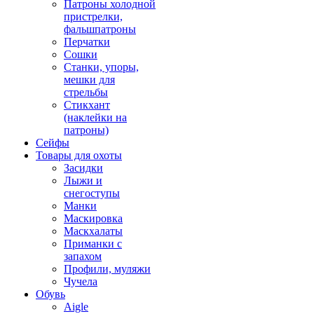
Патроны холодной
пристрелки,
фальшпатроны
Перчатки
Сошки
Станки, упоры,
мешки для
стрельбы
Стикхант
(наклейки на
патроны)
Сейфы
Товары для охоты
Засидки
Лыжи и
снегоступы
Манки
Маскировка
Маскхалаты
Приманки с
запахом
Профили, муляжи
Чучела
Обувь
Aigle