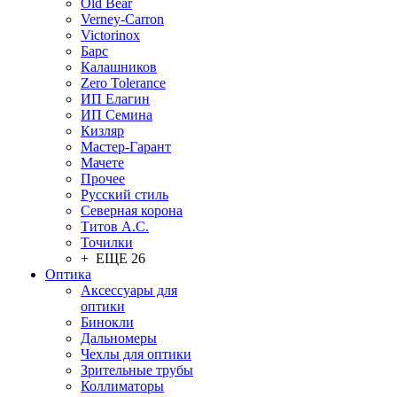
Old Bear
Verney-Carron
Victorinox
Барс
Калашников
Zero Tolerance
ИП Елагин
ИП Семина
Кизляр
Мастер-Гарант
Мачете
Прочее
Русский стиль
Северная корона
Титов А.С.
Точилки
+ ЕЩЕ 26
Оптика
Аксессуары для
оптики
Бинокли
Дальномеры
Чехлы для оптики
Зрительные трубы
Коллиматоры