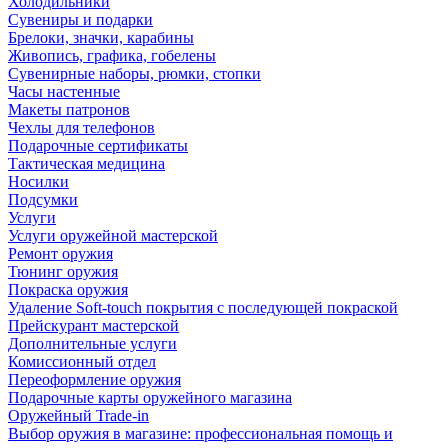
Холодильники
Сувениры и подарки
Брелоки, значки, карабины
Живопись, графика, гобелены
Сувенирные наборы, рюмки, стопки
Часы настенные
Макеты патронов
Чехлы для телефонов
Подарочные сертификаты
Тактическая медицина
Носилки
Подсумки
Услуги
Услуги оружейной мастерской
Ремонт оружия
Тюнинг оружия
Покраска оружия
Удаление Soft-touch покрытия с последующей покраской
Прейскурант мастерской
Дополнительные услуги
Комиссионный отдел
Переоформление оружия
Подарочные карты оружейного магазина
Оружейный Trade-in
Выбор оружия в магазине: профессиональная помощь и