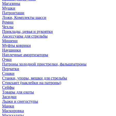
Магазины
Мушки
Патронташи
Ложи, Комплекты шасси
Ремни
Чехлы
Приклады, цевья и рукоятки
Аксессуары для стрельбы
Мишени
Муфты коврики
Наушники
Наплечные амортизаторы
Очки
Патроны холодной пристрелки, фальшпатроны
Перчатки
Сошки
Станки, упоры, мешки для стрельбы
Стикхант (наклейки на патроны)
Сейфы
Товары для охоты
Засидки
Лыжи и снегоступы
Манки
Маскировка
Маскхалаты