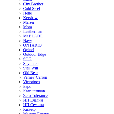
City Brother
Cold Steel
Helle
Kershaw
Marser
Mora
Leatherman
Mr.BLADE
Navy
ONTARIO
Opinel
Outdoor Edge
SOG
Spyderco
Stell Will
Old Bear
Verney-Carron
Victorinox
Барс
Калашников
Zero Tolerance
ИП Елагин
ИП Семина
Кизляр
Мастер-Гарант