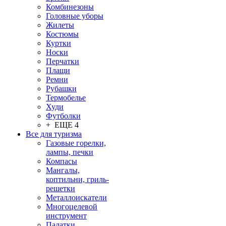
Комбинезоны
Головные уборы
Жилеты
Костюмы
Куртки
Носки
Перчатки
Плащи
Ремни
Рубашки
Термобелье
Худи
Футболки
+ ЕЩЕ 4
Все для туризма
Газовые горелки,
лампы, печки
Компасы
Мангалы,
коптильни, гриль-
решетки
Металлоискатели
Многоцелевой
инструмент
Палатки