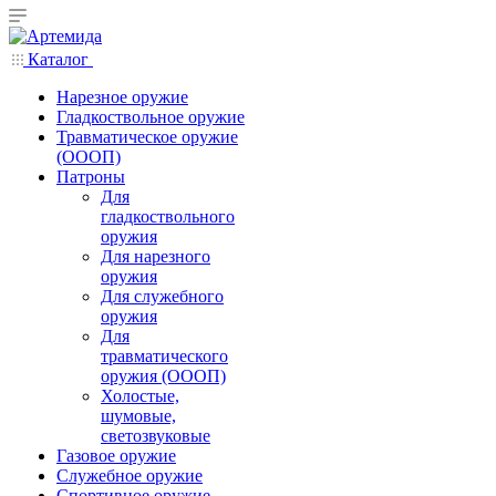
Каталог
Нарезное оружие
Гладкоствольное оружие
Травматическое оружие
(ОООП)
Патроны
Для
гладкоствольного
оружия
Для нарезного
оружия
Для служебного
оружия
Для
травматического
оружия (ОООП)
Холостые,
шумовые,
светозвуковые
Газовое оружие
Служебное оружие
Спортивное оружие