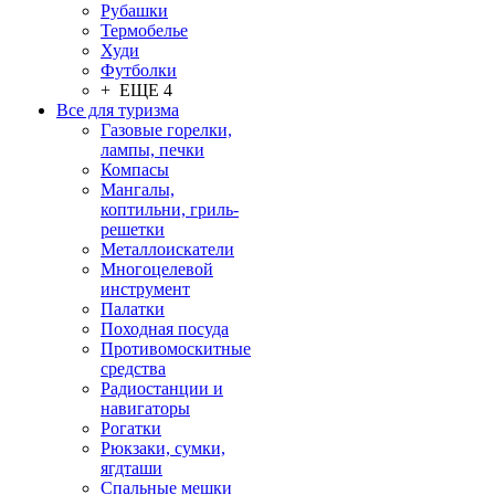
Рубашки
Термобелье
Худи
Футболки
+ ЕЩЕ 4
Все для туризма
Газовые горелки,
лампы, печки
Компасы
Мангалы,
коптильни, гриль-
решетки
Металлоискатели
Многоцелевой
инструмент
Палатки
Походная посуда
Противомоскитные
средства
Радиостанции и
навигаторы
Рогатки
Рюкзаки, сумки,
ягдташи
Спальные мешки