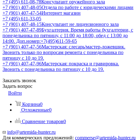
+7 (495) 611-08-78
Консультант оружейного зала
+7 (901) 407-48-05
Отдела по работе с юридическими лицами
+7 (901) 407-47-54
Интернет магазин
+7 (495) 611-33-05
+7 (901) 407-48-15
Консультант не лицензионного зала
+7 (901) 407-47-89
Бухгалтерия. Время работы бухгалтерии, с
понедельника по пятницу, с 11:00 до 18:00, обед с 13:00 до
14:00. Доп.номер:+7(495)611-59-65
+7 (901) 407-47-56
Мастерская: слесарь/мастер-ложевщик.
Звонить только по вопросам ремонта с понедельника по
пятницу с 10 до 19.
+7 (901) 407-47-96
Мастерская: покраска и гравировка.
Звонить с понедельника по пятницу с 10 до 19.
Заказать звонок
Задать вопрос
Войти
Корзина
0
Отложенные
0
Сравнение товаров
0
info@artemida-hunter.ru
Для коммерческих предложений:
commerse@artemida-hunter.ru