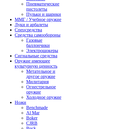
Пневматические
пистолеты
Пульки и шарики
ММГ / Учебное оружие
Луки и арбалеты
Спецсредства
Средства самообороны
Газовые
баллончики
Электрошокеры
Сигнальные средства
Оружие имеющее
культурную ценность
Метательное и
другое оружие
Милитария
Огнестрельное
оружие
Холодное оружие
Ножи
Benchmade
Al Mar
Boker
CJRB
Buck