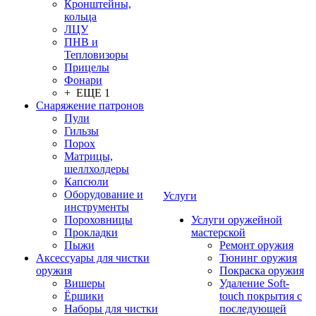
Кронштейны,
кольца
ЛЦУ
ПНВ и
Тепловизоры
Прицелы
Фонари
+ ЕЩЕ 1
Снаряжение патронов
Пули
Гильзы
Порох
Матрицы,
шеллхолдеры
Капсюли
Оборудование и
Услуги
инструменты
Пороховницы
Услуги оружейной
Прокладки
мастерской
Пыжи
Ремонт оружия
Аксессуары для чистки
Тюнинг оружия
оружия
Покраска оружия
Вишеры
Удаление Soft-
Ёршики
touch покрытия с
Наборы для чистки
последующей