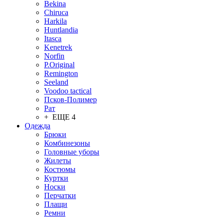
Bekina
Chiruсa
Harkila
Huntlandia
Itasca
Kenetrek
Norfin
P.Original
Remington
Seeland
Voodoo tactical
Псков-Полимер
Рат
+ ЕЩЕ 4
Одежда
Брюки
Комбинезоны
Головные уборы
Жилеты
Костюмы
Куртки
Носки
Перчатки
Плащи
Ремни