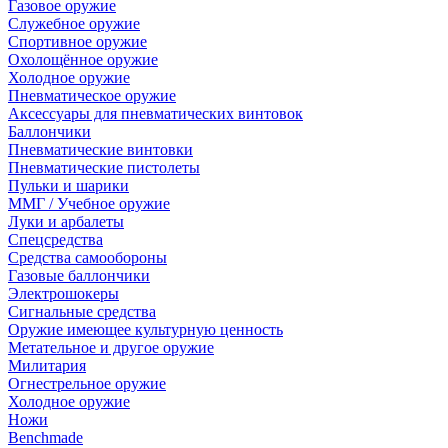
Газовое оружие
Служебное оружие
Спортивное оружие
Охолощённое оружие
Холодное оружие
Пневматическое оружие
Аксессуары для пневматических винтовок
Баллончики
Пневматические винтовки
Пневматические пистолеты
Пульки и шарики
ММГ / Учебное оружие
Луки и арбалеты
Спецсредства
Средства самообороны
Газовые баллончики
Электрошокеры
Сигнальные средства
Оружие имеющее культурную ценность
Метательное и другое оружие
Милитария
Огнестрельное оружие
Холодное оружие
Ножи
Benchmade