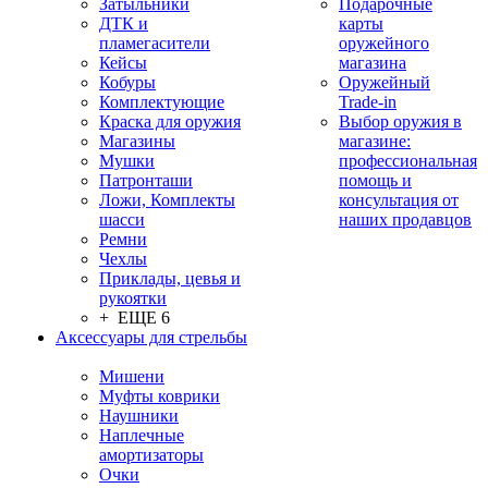
Затыльники
Подарочные
ДТК и
карты
пламегасители
оружейного
Кейсы
магазина
Кобуры
Оружейный
Комплектующие
Trade-in
Краска для оружия
Выбор оружия в
Магазины
магазине:
Мушки
профессиональная
Патронташи
помощь и
Ложи, Комплекты
консультация от
шасси
наших продавцов
Ремни
Чехлы
Приклады, цевья и
рукоятки
+ ЕЩЕ 6
Аксессуары для стрельбы
Мишени
Муфты коврики
Наушники
Наплечные
амортизаторы
Очки