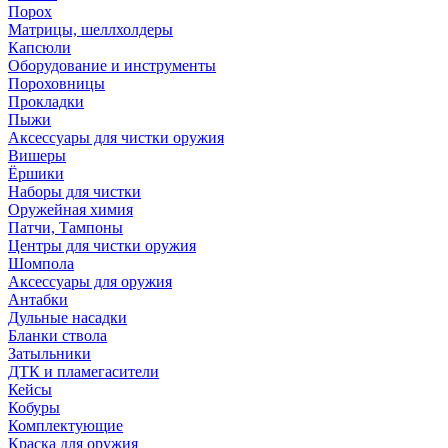
Порох
Матрицы, шеллхолдеры
Капсюли
Оборудование и инструменты
Пороховницы
Прокладки
Пыжи
Аксессуары для чистки оружия
Вишеры
Ёршики
Наборы для чистки
Оружейная химия
Патчи, Тампоны
Центры для чистки оружия
Шомпола
Аксессуары для оружия
Антабки
Дульные насадки
Бланки ствола
Затыльники
ДТК и пламегасители
Кейсы
Кобуры
Комплектующие
Краска для оружия