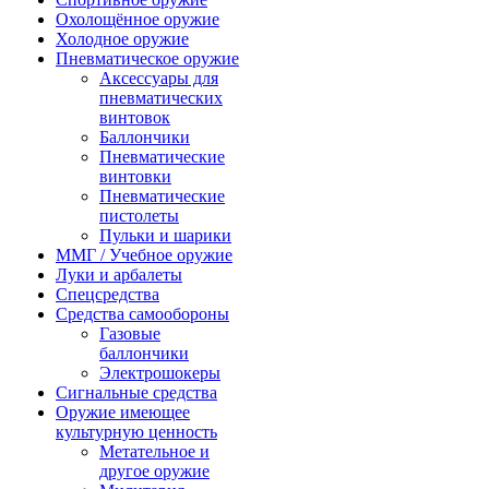
Охолощённое оружие
Холодное оружие
Пневматическое оружие
Аксессуары для
пневматических
винтовок
Баллончики
Пневматические
винтовки
Пневматические
пистолеты
Пульки и шарики
ММГ / Учебное оружие
Луки и арбалеты
Спецсредства
Средства самообороны
Газовые
баллончики
Электрошокеры
Сигнальные средства
Оружие имеющее
культурную ценность
Метательное и
другое оружие