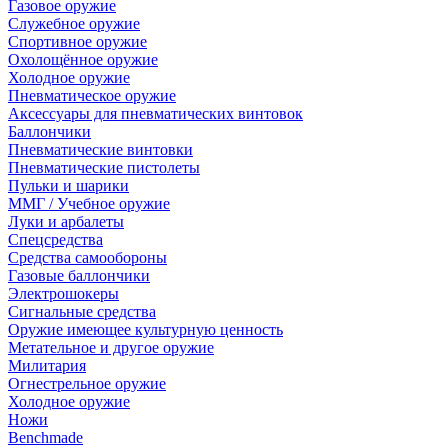
Газовое оружие
Служебное оружие
Спортивное оружие
Охолощённое оружие
Холодное оружие
Пневматическое оружие
Аксессуары для пневматических винтовок
Баллончики
Пневматические винтовки
Пневматические пистолеты
Пульки и шарики
ММГ / Учебное оружие
Луки и арбалеты
Спецсредства
Средства самообороны
Газовые баллончики
Электрошокеры
Сигнальные средства
Оружие имеющее культурную ценность
Метательное и другое оружие
Милитария
Огнестрельное оружие
Холодное оружие
Ножи
Benchmade