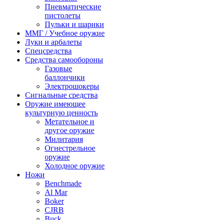
Пневматические
пистолеты
Пульки и шарики
ММГ / Учебное оружие
Луки и арбалеты
Спецсредства
Средства самообороны
Газовые
баллончики
Электрошокеры
Сигнальные средства
Оружие имеющее
культурную ценность
Метательное и
другое оружие
Милитария
Огнестрельное
оружие
Холодное оружие
Ножи
Benchmade
Al Mar
Boker
CJRB
Buck