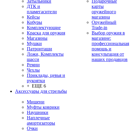
Затыльники
Подарочные
ДТК и
карты
пламегасители
оружейного
Кейсы
магазина
Кобуры
Оружейный
Комплектующие
Trade-in
Краска для оружия
Выбор оружия в
Магазины
магазине:
Мушки
профессиональная
Патронташи
помощь и
Ложи, Комплекты
консультация от
шасси
наших продавцов
Ремни
Чехлы
Приклады, цевья и
рукоятки
+ ЕЩЕ 6
Аксессуары для стрельбы
Мишени
Муфты коврики
Наушники
Наплечные
амортизаторы
Очки