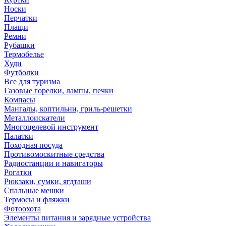
Носки
Перчатки
Плащи
Ремни
Рубашки
Термобелье
Худи
Футболки
Все для туризма
Газовые горелки, лампы, печки
Компасы
Мангалы, коптильни, гриль-решетки
Металлоискатели
Многоцелевой инструмент
Палатки
Походная посуда
Противомоскитные средства
Радиостанции и навигаторы
Рогатки
Рюкзаки, сумки, ягдташи
Спальные мешки
Термосы и фляжки
Фотоохота
Элементы питания и зарядные устройства