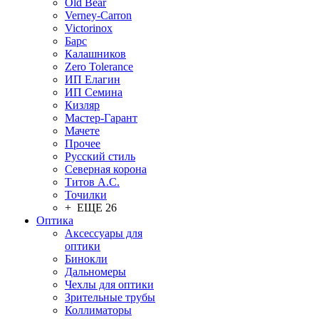
Old Bear
Verney-Carron
Victorinox
Барс
Калашников
Zero Tolerance
ИП Елагин
ИП Семина
Кизляр
Мастер-Гарант
Мачете
Прочее
Русский стиль
Северная корона
Титов А.С.
Точилки
+ ЕЩЕ 26
Оптика
Аксессуары для
оптики
Бинокли
Дальномеры
Чехлы для оптики
Зрительные трубы
Коллиматоры