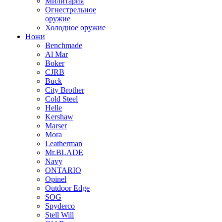
Милитария
Огнестрельное
оружие
Холодное оружие
Ножи
Benchmade
Al Mar
Boker
CJRB
Buck
City Brother
Cold Steel
Helle
Kershaw
Marser
Mora
Leatherman
Mr.BLADE
Navy
ONTARIO
Opinel
Outdoor Edge
SOG
Spyderco
Stell Will