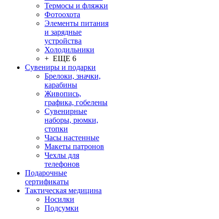
Термосы и фляжки
Фотоохота
Элементы питания
и зарядные
устройства
Холодильники
+ ЕЩЕ 6
Сувениры и подарки
Брелоки, значки,
карабины
Живопись,
графика, гобелены
Сувенирные
наборы, рюмки,
стопки
Часы настенные
Макеты патронов
Чехлы для
телефонов
Подарочные
сертификаты
Тактическая медицина
Носилки
Подсумки