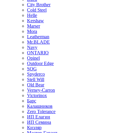
City Brother
Cold Steel
Helle
Kershaw
Marser
Mora
Leatherman
Mr.BLADE
Navy
ONTARIO
Opinel
Outdoor Edge
SOG
Spyderco
Stell Will
Old Bear
Verney-Carron
Victorinox
Барс
Калашников
Zero Tolerance
ИП Елагин
ИП Семина
Кизляр
Мастер-Гарант