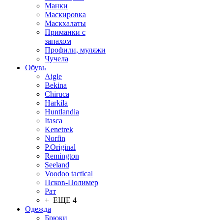
Манки
Маскировка
Маскхалаты
Приманки с
запахом
Профили, муляжи
Чучела
Обувь
Aigle
Bekina
Chiruсa
Harkila
Huntlandia
Itasca
Kenetrek
Norfin
P.Original
Remington
Seeland
Voodoo tactical
Псков-Полимер
Рат
+ ЕЩЕ 4
Одежда
Брюки