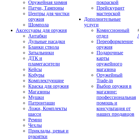
Оружейная химия
покраской
Патчи, Тампоны
Прейскурант
Центры для чистки
мастерской
оружия
Дополнительные
Шомпола
услуги
Аксессуары для оружия
Комиссионный
Антабки
отдел
Дульные насадки
Переоформление
Бланки ствола
оружия
Затыльники
Подарочные
ДТК и
карты
пламегасители
оружейного
Кейсы
магазина
Кобуры
Оружейный
Комплектующие
Trade-in
Краска для оружия
Выбор оружия в
Магазины
магазине:
Мушки
профессиональная
Патронташи
помощь и
Ложи, Комплекты
консультация от
шасси
наших продавцов
Ремни
Чехлы
Приклады, цевья и
рукоятки