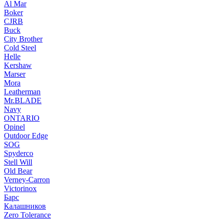
Al Mar
Boker
CJRB
Buck
City Brother
Cold Steel
Helle
Kershaw
Marser
Mora
Leatherman
Mr.BLADE
Navy
ONTARIO
Opinel
Outdoor Edge
SOG
Spyderco
Stell Will
Old Bear
Verney-Carron
Victorinox
Барс
Калашников
Zero Tolerance