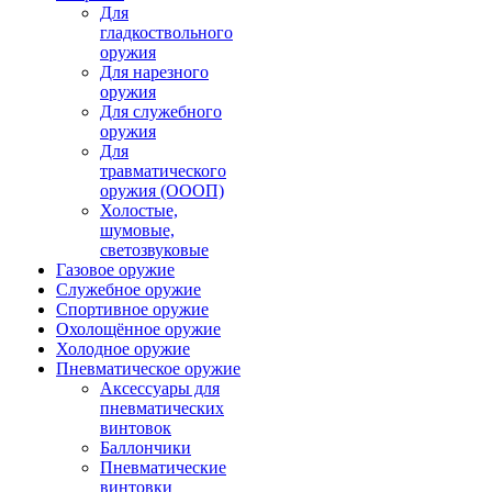
Для
гладкоствольного
оружия
Для нарезного
оружия
Для служебного
оружия
Для
травматического
оружия (ОООП)
Холостые,
шумовые,
светозвуковые
Газовое оружие
Служебное оружие
Спортивное оружие
Охолощённое оружие
Холодное оружие
Пневматическое оружие
Аксессуары для
пневматических
винтовок
Баллончики
Пневматические
винтовки