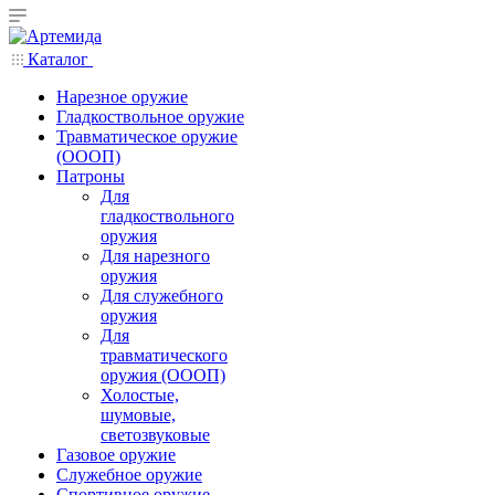
Каталог
Нарезное оружие
Гладкоствольное оружие
Травматическое оружие
(ОООП)
Патроны
Для
гладкоствольного
оружия
Для нарезного
оружия
Для служебного
оружия
Для
травматического
оружия (ОООП)
Холостые,
шумовые,
светозвуковые
Газовое оружие
Служебное оружие
Спортивное оружие