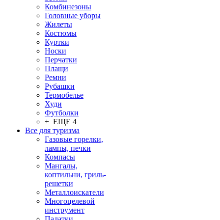
Комбинезоны
Головные уборы
Жилеты
Костюмы
Куртки
Носки
Перчатки
Плащи
Ремни
Рубашки
Термобелье
Худи
Футболки
+ ЕЩЕ 4
Все для туризма
Газовые горелки,
лампы, печки
Компасы
Мангалы,
коптильни, гриль-
решетки
Металлоискатели
Многоцелевой
инструмент
Палатки