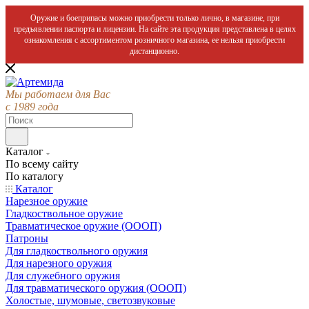
Оружие и боеприпасы можно приобрести только лично, в магазине, при
предъявлении паспорта и лицензии. На сайте эта продукция представлена в целях
ознакомления с ассортиментом розничного магазина, ее нельзя приобрести
дистанционно.
Мы работаем для Вас
с 1989 года
Каталог
По всему сайту
По каталогу
Каталог
Нарезное оружие
Гладкоствольное оружие
Травматическое оружие (ОООП)
Патроны
Для гладкоствольного оружия
Для нарезного оружия
Для служебного оружия
Для травматического оружия (ОООП)
Холостые, шумовые, светозвуковые