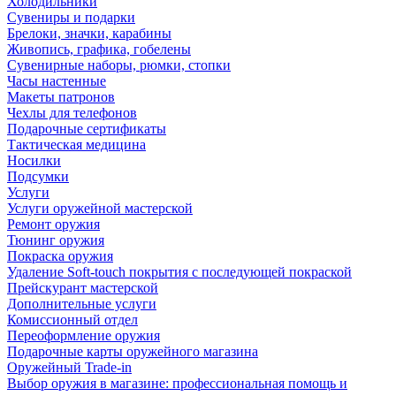
Холодильники
Сувениры и подарки
Брелоки, значки, карабины
Живопись, графика, гобелены
Сувенирные наборы, рюмки, стопки
Часы настенные
Макеты патронов
Чехлы для телефонов
Подарочные сертификаты
Тактическая медицина
Носилки
Подсумки
Услуги
Услуги оружейной мастерской
Ремонт оружия
Тюнинг оружия
Покраска оружия
Удаление Soft-touch покрытия с последующей покраской
Прейскурант мастерской
Дополнительные услуги
Комиссионный отдел
Переоформление оружия
Подарочные карты оружейного магазина
Оружейный Trade-in
Выбор оружия в магазине: профессиональная помощь и