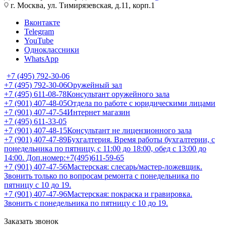
г. Москва, ул. Тимирязевская, д.11, корп.1
Вконтакте
Telegram
YouTube
Одноклассники
WhatsApp
+7 (495) 792-30-06
+7 (495) 792-30-06
Оружейный зал
+7 (495) 611-08-78
Консультант оружейного зала
+7 (901) 407-48-05
Отдела по работе с юридическими лицами
+7 (901) 407-47-54
Интернет магазин
+7 (495) 611-33-05
+7 (901) 407-48-15
Консультант не лицензионного зала
+7 (901) 407-47-89
Бухгалтерия. Время работы бухгалтерии, с
понедельника по пятницу, с 11:00 до 18:00, обед с 13:00 до
14:00. Доп.номер:+7(495)611-59-65
+7 (901) 407-47-56
Мастерская: слесарь/мастер-ложевщик.
Звонить только по вопросам ремонта с понедельника по
пятницу с 10 до 19.
+7 (901) 407-47-96
Мастерская: покраска и гравировка.
Звонить с понедельника по пятницу с 10 до 19.
Заказать звонок