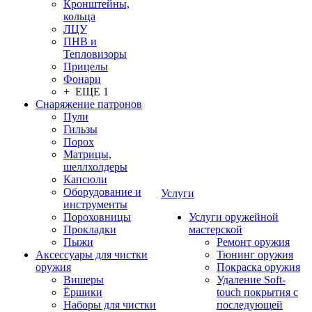
Кронштейны,
кольца
ЛЦУ
ПНВ и
Тепловизоры
Прицелы
Фонари
+ ЕЩЕ 1
Снаряжение патронов
Пули
Гильзы
Порох
Матрицы,
шеллхолдеры
Капсюли
Оборудование и
Услуги
инструменты
Пороховницы
Услуги оружейной
Прокладки
мастерской
Пыжи
Ремонт оружия
Аксессуары для чистки
Тюнинг оружия
оружия
Покраска оружия
Вишеры
Удаление Soft-
Ёршики
touch покрытия с
Наборы для чистки
последующей