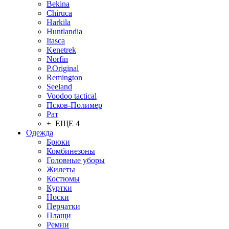
Bekina
Chiruсa
Harkila
Huntlandia
Itasca
Kenetrek
Norfin
P.Original
Remington
Seeland
Voodoo tactical
Псков-Полимер
Рат
+ ЕЩЕ 4
Одежда
Брюки
Комбинезоны
Головные уборы
Жилеты
Костюмы
Куртки
Носки
Перчатки
Плащи
Ремни