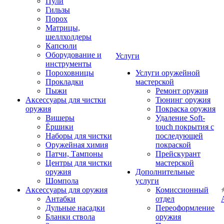
Пули
Гильзы
Порох
Матрицы,
шеллхолдеры
Капсюли
Оборудование и
Услуги
инструменты
Пороховницы
Услуги оружейной
Прокладки
мастерской
Пыжи
Ремонт оружия
Аксессуары для чистки
Тюнинг оружия
оружия
Покраска оружия
Вишеры
Удаление Soft-
Ёршики
touch покрытия с
Наборы для чистки
последующей
Оружейная химия
покраской
Патчи, Тампоны
Прейскурант
Центры для чистки
мастерской
оружия
Дополнительные
Шомпола
услуги
Аксессуары для оружия
Комиссионный
Антабки
отдел
Дульные насадки
Переоформление
Бланки ствола
оружия