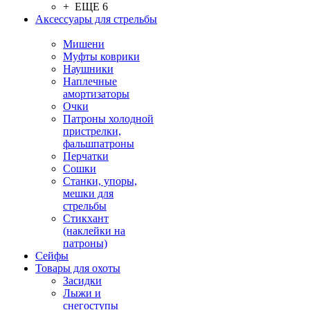
+ ЕЩЕ 6
Аксессуары для стрельбы
Мишени
Муфты коврики
Наушники
Наплечные
амортизаторы
Очки
Патроны холодной
пристрелки,
фальшпатроны
Перчатки
Сошки
Станки, упоры,
мешки для
стрельбы
Стикхант
(наклейки на
патроны)
Сейфы
Товары для охоты
Засидки
Лыжи и
снегоступы