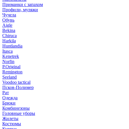
Приманки с запахом
Профили, муляжи
Чучела
Обувь
Aigle
Bekina
Chiruсa
Harkila
Huntlandia
Itasca
Kenetrek
Norfin
P.Original
Remington
Seeland
Voodoo tactical
Псков-Полимер
Рат
Одежда
Брюки
Комбинезоны
Головные уборы
Жилеты
Костюмы
Куртки