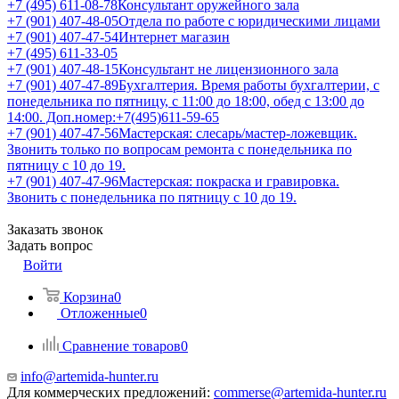
+7 (495) 611-08-78
Консультант оружейного зала
+7 (901) 407-48-05
Отдела по работе с юридическими лицами
+7 (901) 407-47-54
Интернет магазин
+7 (495) 611-33-05
+7 (901) 407-48-15
Консультант не лицензионного зала
+7 (901) 407-47-89
Бухгалтерия. Время работы бухгалтерии, с
понедельника по пятницу, с 11:00 до 18:00, обед с 13:00 до
14:00. Доп.номер:+7(495)611-59-65
+7 (901) 407-47-56
Мастерская: слесарь/мастер-ложевщик.
Звонить только по вопросам ремонта с понедельника по
пятницу с 10 до 19.
+7 (901) 407-47-96
Мастерская: покраска и гравировка.
Звонить с понедельника по пятницу с 10 до 19.
Заказать звонок
Задать вопрос
Войти
Корзина
0
Отложенные
0
Сравнение товаров
0
info@artemida-hunter.ru
Для коммерческих предложений:
commerse@artemida-hunter.ru