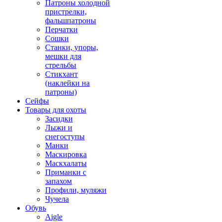
Патроны холодной
пристрелки,
фальшпатроны
Перчатки
Сошки
Станки, упоры,
мешки для
стрельбы
Стикхант
(наклейки на
патроны)
Сейфы
Товары для охоты
Засидки
Лыжи и
снегоступы
Манки
Маскировка
Маскхалаты
Приманки с
запахом
Профили, муляжи
Чучела
Обувь
Aigle