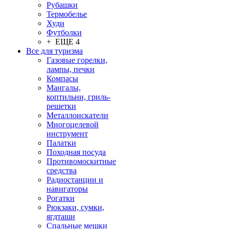
Рубашки
Термобелье
Худи
Футболки
+ ЕЩЕ 4
Все для туризма
Газовые горелки,
лампы, печки
Компасы
Мангалы,
коптильни, гриль-
решетки
Металлоискатели
Многоцелевой
инструмент
Палатки
Походная посуда
Противомоскитные
средства
Радиостанции и
навигаторы
Рогатки
Рюкзаки, сумки,
ягдташи
Спальные мешки