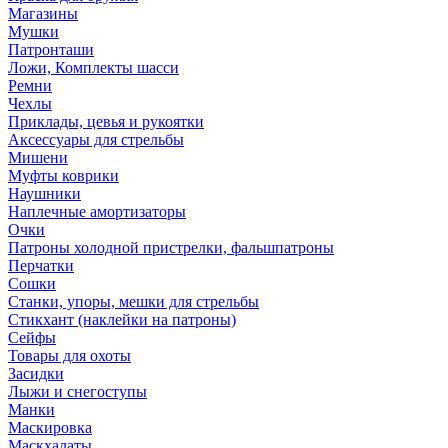
Магазины
Мушки
Патронташи
Ложи, Комплекты шасси
Ремни
Чехлы
Приклады, цевья и рукоятки
Аксессуары для стрельбы
Мишени
Муфты коврики
Наушники
Наплечные амортизаторы
Очки
Патроны холодной пристрелки, фальшпатроны
Перчатки
Сошки
Станки, упоры, мешки для стрельбы
Стикхант (наклейки на патроны)
Сейфы
Товары для охоты
Засидки
Лыжи и снегоступы
Манки
Маскировка
Маскхалаты