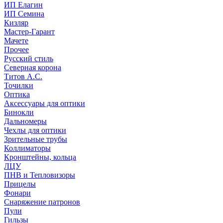
ИП Елагин
ИП Семина
Кизляр
Мастер-Гарант
Мачете
Прочее
Русский стиль
Северная корона
Титов А.С.
Точилки
Оптика
Аксессуары для оптики
Бинокли
Дальномеры
Чехлы для оптики
Зрительные трубы
Коллиматоры
Кронштейны, кольца
ЛЦУ
ПНВ и Тепловизоры
Прицелы
Фонари
Снаряжение патронов
Пули
Гильзы