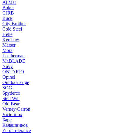
Al Mar
Boker
CJRB
Buck
City Brother
Cold Steel
Helle
Kershaw
Marser
Mora
Leatherman
Mr.BLADE
Navy
ONTARIO
Opinel
Outdoor Edge
SOG
Spyderco
Stell Will
Old Bear
Verney-Carron
Victorinox
Барс
Калашников
Zero Tolerance