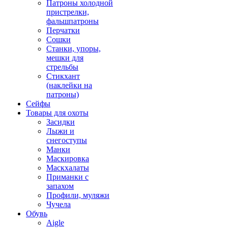
Патроны холодной
пристрелки,
фальшпатроны
Перчатки
Сошки
Станки, упоры,
мешки для
стрельбы
Стикхант
(наклейки на
патроны)
Сейфы
Товары для охоты
Засидки
Лыжи и
снегоступы
Манки
Маскировка
Маскхалаты
Приманки с
запахом
Профили, муляжи
Чучела
Обувь
Aigle