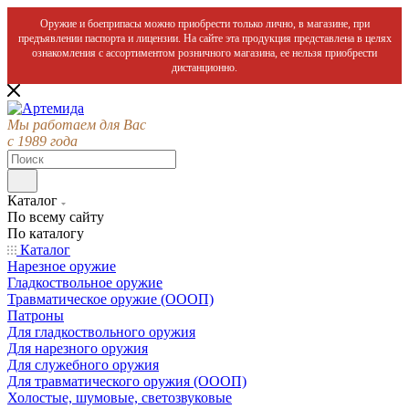
Оружие и боеприпасы можно приобрести только лично, в магазине, при
предъявлении паспорта и лицензии. На сайте эта продукция представлена в целях
ознакомления с ассортиментом розничного магазина, ее нельзя приобрести
дистанционно.
Мы работаем для Вас
с 1989 года
Каталог
По всему сайту
По каталогу
Каталог
Нарезное оружие
Гладкоствольное оружие
Травматическое оружие (ОООП)
Патроны
Для гладкоствольного оружия
Для нарезного оружия
Для служебного оружия
Для травматического оружия (ОООП)
Холостые, шумовые, светозвуковые