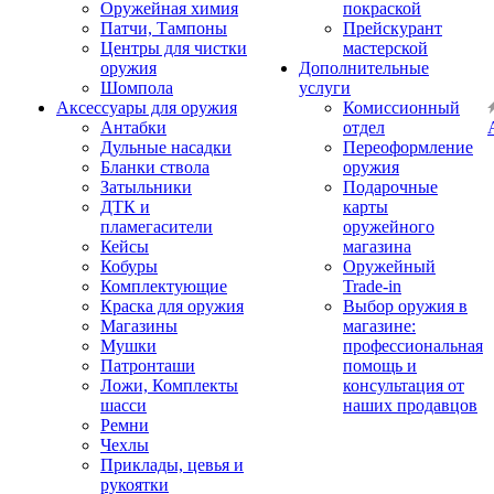
Оружейная химия
покраской
Патчи, Тампоны
Прейскурант
Центры для чистки
мастерской
оружия
Дополнительные
Шомпола
услуги
Аксессуары для оружия
Комиссионный
Антабки
отдел
Дульные насадки
Переоформление
Бланки ствола
оружия
Затыльники
Подарочные
ДТК и
карты
пламегасители
оружейного
Кейсы
магазина
Кобуры
Оружейный
Комплектующие
Trade-in
Краска для оружия
Выбор оружия в
Магазины
магазине:
Мушки
профессиональная
Патронташи
помощь и
Ложи, Комплекты
консультация от
шасси
наших продавцов
Ремни
Чехлы
Приклады, цевья и
рукоятки