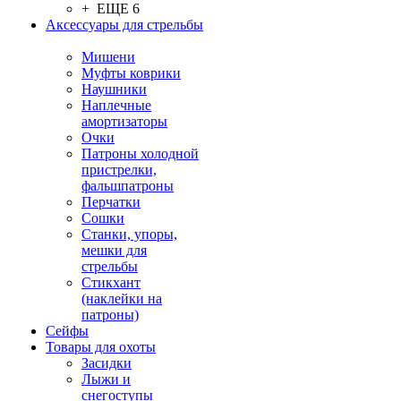
+ ЕЩЕ 6
Аксессуары для стрельбы
Мишени
Муфты коврики
Наушники
Наплечные
амортизаторы
Очки
Патроны холодной
пристрелки,
фальшпатроны
Перчатки
Сошки
Станки, упоры,
мешки для
стрельбы
Стикхант
(наклейки на
патроны)
Сейфы
Товары для охоты
Засидки
Лыжи и
снегоступы