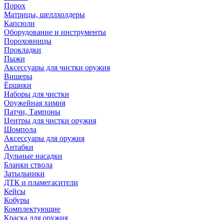
Порох
Матрицы, шеллхолдеры
Капсюли
Оборудование и инструменты
Пороховницы
Прокладки
Пыжи
Аксессуары для чистки оружия
Вишеры
Ёршики
Наборы для чистки
Оружейная химия
Патчи, Тампоны
Центры для чистки оружия
Шомпола
Аксессуары для оружия
Антабки
Дульные насадки
Бланки ствола
Затыльники
ДТК и пламегасители
Кейсы
Кобуры
Комплектующие
Краска для оружия