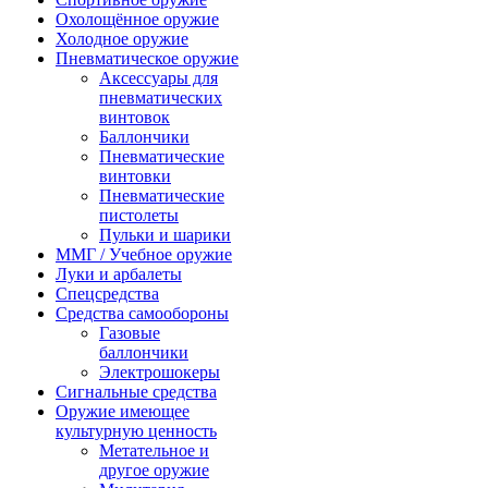
Охолощённое оружие
Холодное оружие
Пневматическое оружие
Аксессуары для
пневматических
винтовок
Баллончики
Пневматические
винтовки
Пневматические
пистолеты
Пульки и шарики
ММГ / Учебное оружие
Луки и арбалеты
Спецсредства
Средства самообороны
Газовые
баллончики
Электрошокеры
Сигнальные средства
Оружие имеющее
культурную ценность
Метательное и
другое оружие