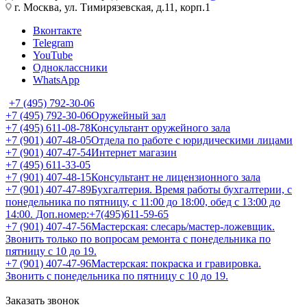
г. Москва, ул. Тимирязевская, д.11, корп.1
Вконтакте
Telegram
YouTube
Одноклассники
WhatsApp
+7 (495) 792-30-06
+7 (495) 792-30-06
Оружейный зал
+7 (495) 611-08-78
Консультант оружейного зала
+7 (901) 407-48-05
Отдела по работе с юридическими лицами
+7 (901) 407-47-54
Интернет магазин
+7 (495) 611-33-05
+7 (901) 407-48-15
Консультант не лицензионного зала
+7 (901) 407-47-89
Бухгалтерия. Время работы бухгалтерии, с
понедельника по пятницу, с 11:00 до 18:00, обед с 13:00 до
14:00. Доп.номер:+7(495)611-59-65
+7 (901) 407-47-56
Мастерская: слесарь/мастер-ложевщик.
Звонить только по вопросам ремонта с понедельника по
пятницу с 10 до 19.
+7 (901) 407-47-96
Мастерская: покраска и гравировка.
Звонить с понедельника по пятницу с 10 до 19.
Заказать звонок