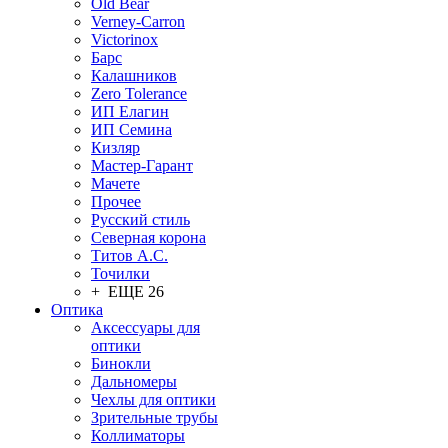
Old Bear
Verney-Carron
Victorinox
Барс
Калашников
Zero Tolerance
ИП Елагин
ИП Семина
Кизляр
Мастер-Гарант
Мачете
Прочее
Русский стиль
Северная корона
Титов А.С.
Точилки
+ ЕЩЕ 26
Оптика
Аксессуары для
оптики
Бинокли
Дальномеры
Чехлы для оптики
Зрительные трубы
Коллиматоры