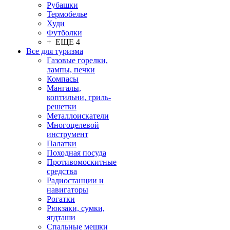
Рубашки
Термобелье
Худи
Футболки
+ ЕЩЕ 4
Все для туризма
Газовые горелки,
лампы, печки
Компасы
Мангалы,
коптильни, гриль-
решетки
Металлоискатели
Многоцелевой
инструмент
Палатки
Походная посуда
Противомоскитные
средства
Радиостанции и
навигаторы
Рогатки
Рюкзаки, сумки,
ягдташи
Спальные мешки