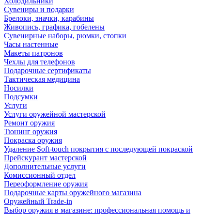
Холодильники
Сувениры и подарки
Брелоки, значки, карабины
Живопись, графика, гобелены
Сувенирные наборы, рюмки, стопки
Часы настенные
Макеты патронов
Чехлы для телефонов
Подарочные сертификаты
Тактическая медицина
Носилки
Подсумки
Услуги
Услуги оружейной мастерской
Ремонт оружия
Тюнинг оружия
Покраска оружия
Удаление Soft-touch покрытия с последующей покраской
Прейскурант мастерской
Дополнительные услуги
Комиссионный отдел
Переоформление оружия
Подарочные карты оружейного магазина
Оружейный Trade-in
Выбор оружия в магазине: профессиональная помощь и