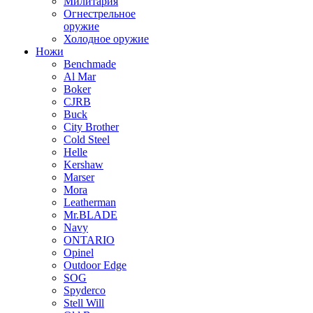
Милитария
Огнестрельное
оружие
Холодное оружие
Ножи
Benchmade
Al Mar
Boker
CJRB
Buck
City Brother
Cold Steel
Helle
Kershaw
Marser
Mora
Leatherman
Mr.BLADE
Navy
ONTARIO
Opinel
Outdoor Edge
SOG
Spyderco
Stell Will