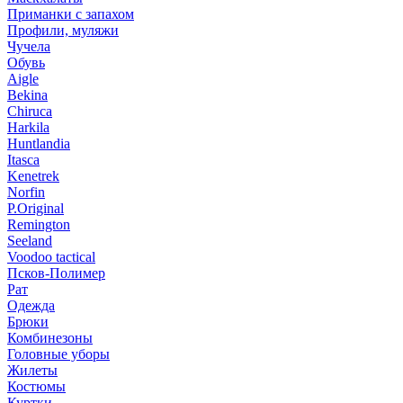
Приманки с запахом
Профили, муляжи
Чучела
Обувь
Aigle
Bekina
Chiruсa
Harkila
Huntlandia
Itasca
Kenetrek
Norfin
P.Original
Remington
Seeland
Voodoo tactical
Псков-Полимер
Рат
Одежда
Брюки
Комбинезоны
Головные уборы
Жилеты
Костюмы
Куртки