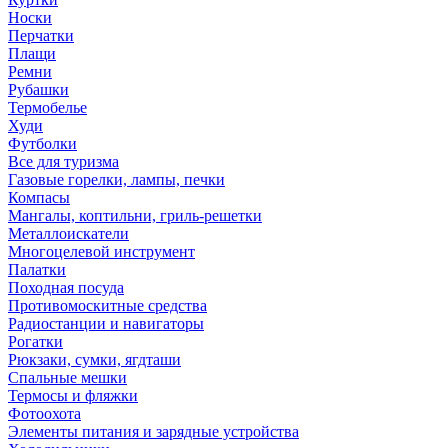
Носки
Перчатки
Плащи
Ремни
Рубашки
Термобелье
Худи
Футболки
Все для туризма
Газовые горелки, лампы, печки
Компасы
Мангалы, коптильни, гриль-решетки
Металлоискатели
Многоцелевой инструмент
Палатки
Походная посуда
Противомоскитные средства
Радиостанции и навигаторы
Рогатки
Рюкзаки, сумки, ягдташи
Спальные мешки
Термосы и фляжки
Фотоохота
Элементы питания и зарядные устройства