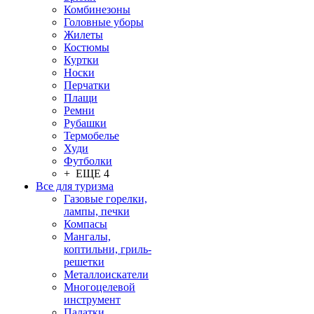
Комбинезоны
Головные уборы
Жилеты
Костюмы
Куртки
Носки
Перчатки
Плащи
Ремни
Рубашки
Термобелье
Худи
Футболки
+ ЕЩЕ 4
Все для туризма
Газовые горелки,
лампы, печки
Компасы
Мангалы,
коптильни, гриль-
решетки
Металлоискатели
Многоцелевой
инструмент
Палатки