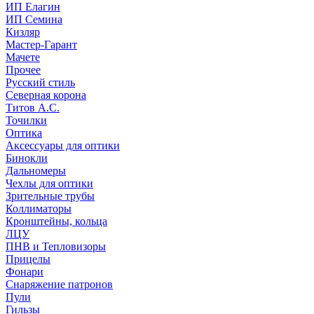
ИП Елагин
ИП Семина
Кизляр
Мастер-Гарант
Мачете
Прочее
Русский стиль
Северная корона
Титов А.С.
Точилки
Оптика
Аксессуары для оптики
Бинокли
Дальномеры
Чехлы для оптики
Зрительные трубы
Коллиматоры
Кронштейны, кольца
ЛЦУ
ПНВ и Тепловизоры
Прицелы
Фонари
Снаряжение патронов
Пули
Гильзы