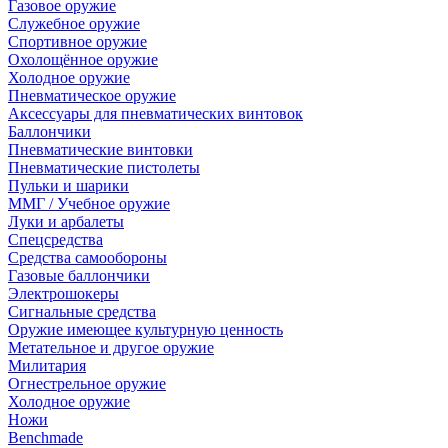
Газовое оружие
Служебное оружие
Спортивное оружие
Охолощённое оружие
Холодное оружие
Пневматическое оружие
Аксессуары для пневматических винтовок
Баллончики
Пневматические винтовки
Пневматические пистолеты
Пульки и шарики
ММГ / Учебное оружие
Луки и арбалеты
Спецсредства
Средства самообороны
Газовые баллончики
Электрошокеры
Сигнальные средства
Оружие имеющее культурную ценность
Метательное и другое оружие
Милитария
Огнестрельное оружие
Холодное оружие
Ножи
Benchmade