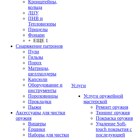
Кронштейны,
кольца
ЛЦУ
ПНВ и
Тепловизоры
Прицелы
Фонари
+ ЕЩЕ 1
Снаряжение патронов
Пули
Гильзы
Порох
Матрицы,
шеллхолдеры
Капсюли
Оборудование и
Услуги
инструменты
Пороховницы
Услуги оружейной
Прокладки
мастерской
Пыжи
Ремонт оружия
Аксессуары для чистки
Тюнинг оружия
оружия
Покраска оружия
Вишеры
Удаление Soft-
Ёршики
touch покрытия с
Наборы для чистки
последующей