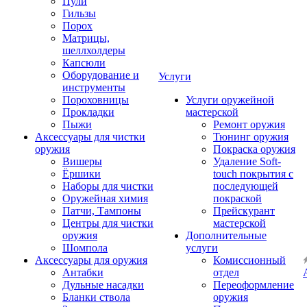
Пули
Гильзы
Порох
Матрицы,
шеллхолдеры
Капсюли
Оборудование и
Услуги
инструменты
Пороховницы
Услуги оружейной
Прокладки
мастерской
Пыжи
Ремонт оружия
Аксессуары для чистки
Тюнинг оружия
оружия
Покраска оружия
Вишеры
Удаление Soft-
Ёршики
touch покрытия с
Наборы для чистки
последующей
Оружейная химия
покраской
Патчи, Тампоны
Прейскурант
Центры для чистки
мастерской
оружия
Дополнительные
Шомпола
услуги
Аксессуары для оружия
Комиссионный
Антабки
отдел
Дульные насадки
Переоформление
Бланки ствола
оружия