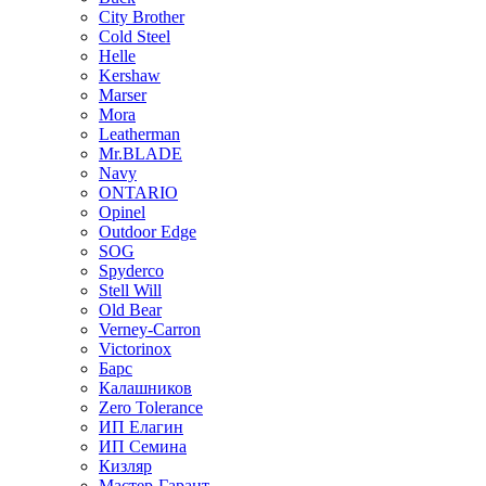
City Brother
Cold Steel
Helle
Kershaw
Marser
Mora
Leatherman
Mr.BLADE
Navy
ONTARIO
Opinel
Outdoor Edge
SOG
Spyderco
Stell Will
Old Bear
Verney-Carron
Victorinox
Барс
Калашников
Zero Tolerance
ИП Елагин
ИП Семина
Кизляр
Мастер-Гарант