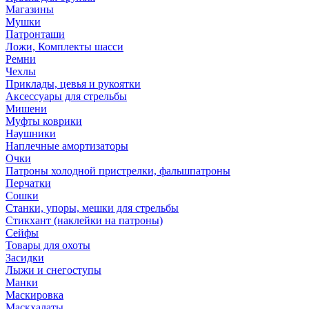
Магазины
Мушки
Патронташи
Ложи, Комплекты шасси
Ремни
Чехлы
Приклады, цевья и рукоятки
Аксессуары для стрельбы
Мишени
Муфты коврики
Наушники
Наплечные амортизаторы
Очки
Патроны холодной пристрелки, фальшпатроны
Перчатки
Сошки
Станки, упоры, мешки для стрельбы
Стикхант (наклейки на патроны)
Сейфы
Товары для охоты
Засидки
Лыжи и снегоступы
Манки
Маскировка
Маскхалаты