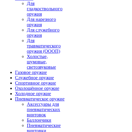
Для
гладкоствольного
оружия
Для нарезного
оружия
Для служебного
оружия
Для
травматического
оружия (ОООП)
Холостые,
шумовые,
светозвуковые
Газовое оружие
Служебное оружие
Спортивное оружие
Охолощённое оружие
Холодное оружие
Пневматическое оружие
Аксессуары для
пневматических
винтовок
Баллончики
Пневматические
винтовки