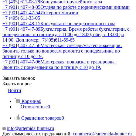
+7 (495) 611-08-78
Консультант оружейного зала
+7 (901) 407-48-05
Отдела по работе с юридическими лицами
+7 (901) 407-47-54
Интернет магазин
+7 (495) 611-33-05
+7 (901) 407-48-15
Консультант не лицензионного зала
+7 (901) 407-47-89
Бухгалтерия. Время работы бухгалтерии, с
понедельника по пятницу, с 11:00 до 18:00, обед с 13:00 до
14:00. Доп.номер:+7(495)611-59-65
+7 (901) 407-47-56
Мастерская: слесарь/мастер-ложевщик.
Звонить только по вопросам ремонта с понедельника по
пятницу с 10 до 19.
+7 (901) 407-47-96
Мастерская: покраска и гравировка.
Звонить с понедельника по пятницу с 10 до 19.
Заказать звонок
Задать вопрос
Войти
Корзина
0
Отложенные
0
Сравнение товаров
0
info@artemida-hunter.ru
Для коммерческих предложений:
commerse@artemida-hunter.ru