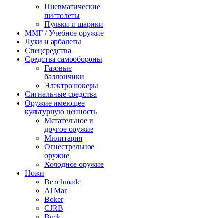
Пневматические
пистолеты
Пульки и шарики
ММГ / Учебное оружие
Луки и арбалеты
Спецсредства
Средства самообороны
Газовые
баллончики
Электрошокеры
Сигнальные средства
Оружие имеющее
культурную ценность
Метательное и
другое оружие
Милитария
Огнестрельное
оружие
Холодное оружие
Ножи
Benchmade
Al Mar
Boker
CJRB
Buck