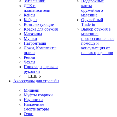
Затыльники
Подарочные
ДТК и
карты
пламегасители
оружейного
Кейсы
магазина
Кобуры
Оружейный
Комплектующие
Trade-in
Краска для оружия
Выбор оружия в
Магазины
магазине:
Мушки
профессиональная
Патронташи
помощь и
Ложи, Комплекты
консультация от
шасси
наших продавцов
Ремни
Чехлы
Приклады, цевья и
рукоятки
+ ЕЩЕ 6
Аксессуары для стрельбы
Мишени
Муфты коврики
Наушники
Наплечные
амортизаторы
Очки