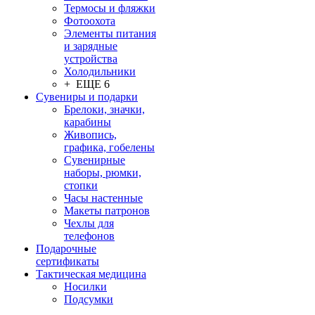
Термосы и фляжки
Фотоохота
Элементы питания
и зарядные
устройства
Холодильники
+ ЕЩЕ 6
Сувениры и подарки
Брелоки, значки,
карабины
Живопись,
графика, гобелены
Сувенирные
наборы, рюмки,
стопки
Часы настенные
Макеты патронов
Чехлы для
телефонов
Подарочные
сертификаты
Тактическая медицина
Носилки
Подсумки