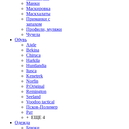
Манки
Маскировка
Маскхалаты
Приманки с
запахом
Профили, муляжи
Чучела
Обувь
Aigle
Bekina
Chiruсa
Harkila
Huntlandia
Itasca
Kenetrek
Norfin
P.Original
Remington
Seeland
Voodoo tactical
Псков-Полимер
Рат
+ ЕЩЕ 4
Одежда
Брюки