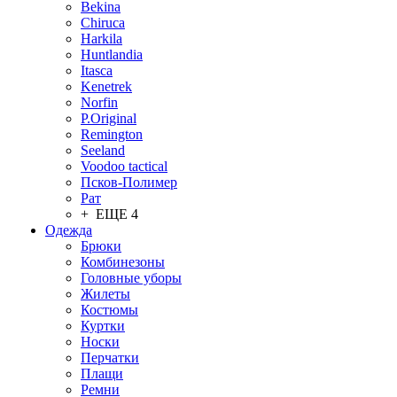
Bekina
Chiruсa
Harkila
Huntlandia
Itasca
Kenetrek
Norfin
P.Original
Remington
Seeland
Voodoo tactical
Псков-Полимер
Рат
+ ЕЩЕ 4
Одежда
Брюки
Комбинезоны
Головные уборы
Жилеты
Костюмы
Куртки
Носки
Перчатки
Плащи
Ремни