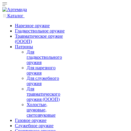
Каталог
Нарезное оружие
Гладкоствольное оружие
Травматическое оружие
(ОООП)
Патроны
Для
гладкоствольного
оружия
Для нарезного
оружия
Для служебного
оружия
Для
травматического
оружия (ОООП)
Холостые,
шумовые,
светозвуковые
Газовое оружие
Служебное оружие
Спортивное оружие