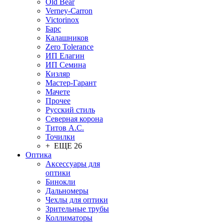
Old Bear
Verney-Carron
Victorinox
Барс
Калашников
Zero Tolerance
ИП Елагин
ИП Семина
Кизляр
Мастер-Гарант
Мачете
Прочее
Русский стиль
Северная корона
Титов А.С.
Точилки
+ ЕЩЕ 26
Оптика
Аксессуары для
оптики
Бинокли
Дальномеры
Чехлы для оптики
Зрительные трубы
Коллиматоры