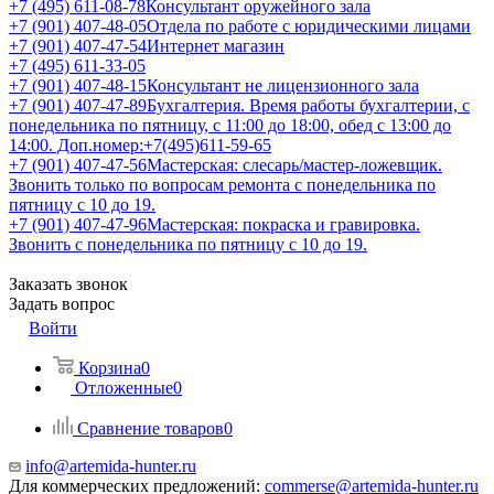
+7 (495) 611-08-78
Консультант оружейного зала
+7 (901) 407-48-05
Отдела по работе с юридическими лицами
+7 (901) 407-47-54
Интернет магазин
+7 (495) 611-33-05
+7 (901) 407-48-15
Консультант не лицензионного зала
+7 (901) 407-47-89
Бухгалтерия. Время работы бухгалтерии, с
понедельника по пятницу, с 11:00 до 18:00, обед с 13:00 до
14:00. Доп.номер:+7(495)611-59-65
+7 (901) 407-47-56
Мастерская: слесарь/мастер-ложевщик.
Звонить только по вопросам ремонта с понедельника по
пятницу с 10 до 19.
+7 (901) 407-47-96
Мастерская: покраска и гравировка.
Звонить с понедельника по пятницу с 10 до 19.
Заказать звонок
Задать вопрос
Войти
Корзина
0
Отложенные
0
Сравнение товаров
0
info@artemida-hunter.ru
Для коммерческих предложений:
commerse@artemida-hunter.ru