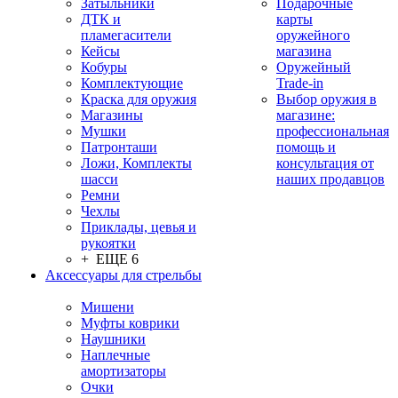
Затыльники
Подарочные
ДТК и
карты
пламегасители
оружейного
Кейсы
магазина
Кобуры
Оружейный
Комплектующие
Trade-in
Краска для оружия
Выбор оружия в
Магазины
магазине:
Мушки
профессиональная
Патронташи
помощь и
Ложи, Комплекты
консультация от
шасси
наших продавцов
Ремни
Чехлы
Приклады, цевья и
рукоятки
+ ЕЩЕ 6
Аксессуары для стрельбы
Мишени
Муфты коврики
Наушники
Наплечные
амортизаторы
Очки