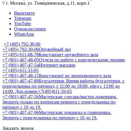
г. Москва, ул. Тимирязевская, д.11, корп.1
Вконтакте
Telegram
YouTube
Одноклассники
WhatsApp
+7 (495) 792-30-06
+7 (495) 792-30-06
Оружейный зал
+7 (495) 611-08-78
Консультант оружейного зала
+7 (901) 407-48-05
Отдела по работе с юридическими лицами
+7 (901) 407-47-54
Интернет магазин
+7 (495) 611-33-05
+7 (901) 407-48-15
Консультант не лицензионного зала
+7 (901) 407-47-89
Бухгалтерия. Время работы бухгалтерии, с
понедельника по пятницу, с 11:00 до 18:00, обед с 13:00 до
14:00. Доп.номер:+7(495)611-59-65
+7 (901) 407-47-56
Мастерская: слесарь/мастер-ложевщик.
Звонить только по вопросам ремонта с понедельника по
пятницу с 10 до 19.
+7 (901) 407-47-96
Мастерская: покраска и гравировка.
Звонить с понедельника по пятницу с 10 до 19.
Заказать звонок