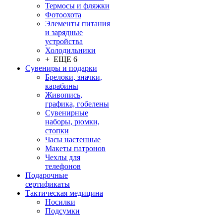
Термосы и фляжки
Фотоохота
Элементы питания
и зарядные
устройства
Холодильники
+ ЕЩЕ 6
Сувениры и подарки
Брелоки, значки,
карабины
Живопись,
графика, гобелены
Сувенирные
наборы, рюмки,
стопки
Часы настенные
Макеты патронов
Чехлы для
телефонов
Подарочные
сертификаты
Тактическая медицина
Носилки
Подсумки