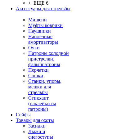
+ ЕЩЕ 6
Аксессуары для стрельбы
Мишени
Муфты коврики
Наушники
Наплечные
амортизаторы
Очки
Патроны холодной
пристрелки,
фальшпатроны
Перчатки
Сошки
Станки, упоры,
мешки для
стрельбы
Стикхант
(наклейки на
патроны)
Сейфы
Товары для охоты
Засидки
Лыжи и
снегоступы