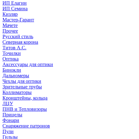
ИП Елагин
ИП Семина
Кизляр
Мастер-Гарант
Мачете
Прочее
Русский стиль
Северная корона
Титов А.С.
Точилки
Оптика
Аксессуары для оптики
Бинокли
Дальномеры
Чехлы для оптики
Зрительные трубы
Коллиматоры
Кронштейны, кольца
ЛЦУ
ПНВ и Тепловизоры
Прицелы
Фонари
Снаряжение патронов
Пули
Гильзы