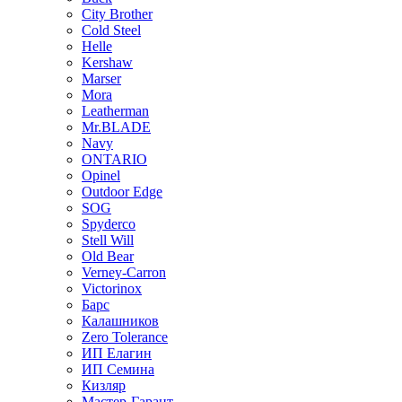
City Brother
Cold Steel
Helle
Kershaw
Marser
Mora
Leatherman
Mr.BLADE
Navy
ONTARIO
Opinel
Outdoor Edge
SOG
Spyderco
Stell Will
Old Bear
Verney-Carron
Victorinox
Барс
Калашников
Zero Tolerance
ИП Елагин
ИП Семина
Кизляр
Мастер-Гарант