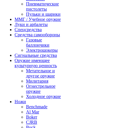
Пневматические
пистолеты
Пульки и шарики
ММГ / Учебное оружие
Луки и арбалеты
Спецсредства
Средства самообороны
Газовые
баллончики
Электрошокеры
Сигнальные средства
Оружие имеющее
культурную ценность
Метательное и
другое оружие
Милитария
Огнестрельное
оружие
Холодное оружие
Ножи
Benchmade
Al Mar
Boker
CJRB
Buck