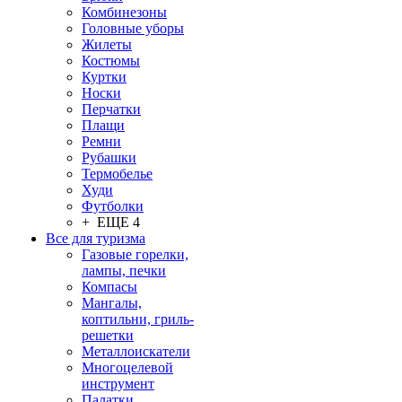
Комбинезоны
Головные уборы
Жилеты
Костюмы
Куртки
Носки
Перчатки
Плащи
Ремни
Рубашки
Термобелье
Худи
Футболки
+ ЕЩЕ 4
Все для туризма
Газовые горелки,
лампы, печки
Компасы
Мангалы,
коптильни, гриль-
решетки
Металлоискатели
Многоцелевой
инструмент
Палатки