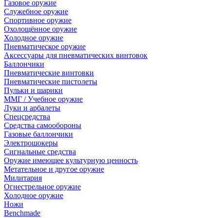
Газовое оружие
Служебное оружие
Спортивное оружие
Охолощённое оружие
Холодное оружие
Пневматическое оружие
Аксессуары для пневматических винтовок
Баллончики
Пневматические винтовки
Пневматические пистолеты
Пульки и шарики
ММГ / Учебное оружие
Луки и арбалеты
Спецсредства
Средства самообороны
Газовые баллончики
Электрошокеры
Сигнальные средства
Оружие имеющее культурную ценность
Метательное и другое оружие
Милитария
Огнестрельное оружие
Холодное оружие
Ножи
Benchmade