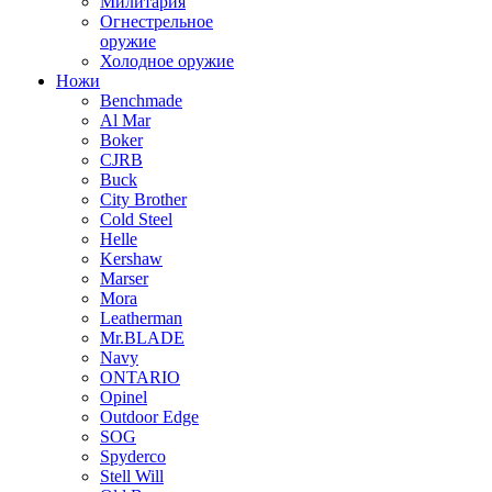
Милитария
Огнестрельное
оружие
Холодное оружие
Ножи
Benchmade
Al Mar
Boker
CJRB
Buck
City Brother
Cold Steel
Helle
Kershaw
Marser
Mora
Leatherman
Mr.BLADE
Navy
ONTARIO
Opinel
Outdoor Edge
SOG
Spyderco
Stell Will