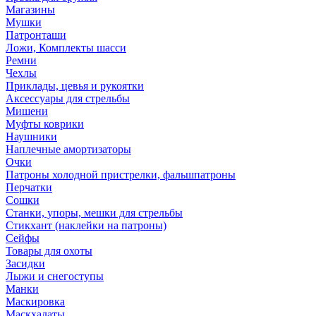
Магазины
Мушки
Патронташи
Ложи, Комплекты шасси
Ремни
Чехлы
Приклады, цевья и рукоятки
Аксессуары для стрельбы
Мишени
Муфты коврики
Наушники
Наплечные амортизаторы
Очки
Патроны холодной пристрелки, фальшпатроны
Перчатки
Сошки
Станки, упоры, мешки для стрельбы
Стикхант (наклейки на патроны)
Сейфы
Товары для охоты
Засидки
Лыжи и снегоступы
Манки
Маскировка
Маскхалаты