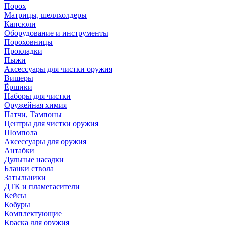
Порох
Матрицы, шеллхолдеры
Капсюли
Оборудование и инструменты
Пороховницы
Прокладки
Пыжи
Аксессуары для чистки оружия
Вишеры
Ёршики
Наборы для чистки
Оружейная химия
Патчи, Тампоны
Центры для чистки оружия
Шомпола
Аксессуары для оружия
Антабки
Дульные насадки
Бланки ствола
Затыльники
ДТК и пламегасители
Кейсы
Кобуры
Комплектующие
Краска для оружия