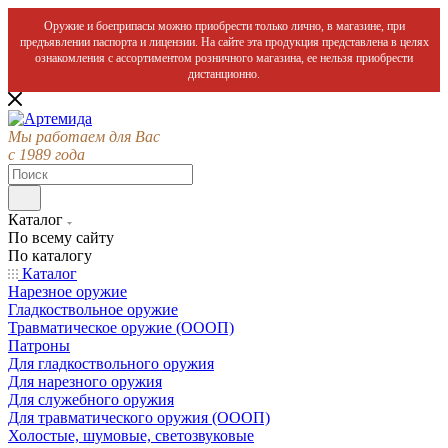
Оружие и боеприпасы можно приобрести только лично, в магазине, при
предъявлении паспорта и лицензии. На сайте эта продукция представлена в целях
ознакомления с ассортиментом розничного магазина, ее нельзя приобрести
дистанционно.
Мы работаем для Вас
с 1989 года
Каталог
По всему сайту
По каталогу
Каталог
Нарезное оружие
Гладкоствольное оружие
Травматическое оружие (ОООП)
Патроны
Для гладкоствольного оружия
Для нарезного оружия
Для служебного оружия
Для травматического оружия (ОООП)
Холостые, шумовые, светозвуковые