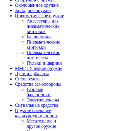
Охолощённое оружие
Холодное оружие
Пневматическое оружие
Аксессуары для
пневматических
винтовок
Баллончики
Пневматические
винтовки
Пневматические
пистолеты
Пульки и шарики
ММГ / Учебное оружие
Луки и арбалеты
Спецсредства
Средства самообороны
Газовые
баллончики
Электрошокеры
Сигнальные средства
Оружие имеющее
культурную ценность
Метательное и
другое оружие