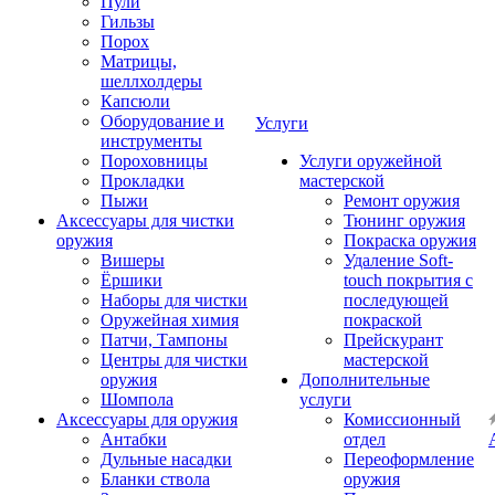
Пули
Гильзы
Порох
Матрицы,
шеллхолдеры
Капсюли
Оборудование и
Услуги
инструменты
Пороховницы
Услуги оружейной
Прокладки
мастерской
Пыжи
Ремонт оружия
Аксессуары для чистки
Тюнинг оружия
оружия
Покраска оружия
Вишеры
Удаление Soft-
Ёршики
touch покрытия с
Наборы для чистки
последующей
Оружейная химия
покраской
Патчи, Тампоны
Прейскурант
Центры для чистки
мастерской
оружия
Дополнительные
Шомпола
услуги
Аксессуары для оружия
Комиссионный
Антабки
отдел
Дульные насадки
Переоформление
Бланки ствола
оружия