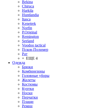
Bekina
Chiruсa
Harkila
Huntlandia
Itasca
Kenetrek
Norfin
P.Original
Remington
Seeland
Voodoo tactical
Псков-Полимер
Рат
+ ЕЩЕ 4
Одежда
Брюки
Комбинезоны
Головные уборы
Жилеты
Костюмы
Куртки
Носки
Перчатки
Плащи
Ремни