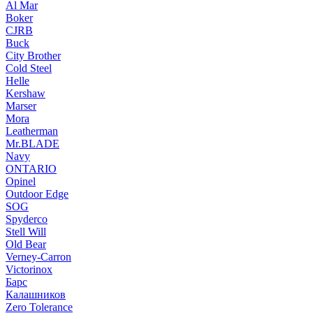
Al Mar
Boker
CJRB
Buck
City Brother
Cold Steel
Helle
Kershaw
Marser
Mora
Leatherman
Mr.BLADE
Navy
ONTARIO
Opinel
Outdoor Edge
SOG
Spyderco
Stell Will
Old Bear
Verney-Carron
Victorinox
Барс
Калашников
Zero Tolerance