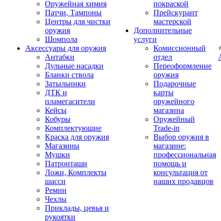
Оружейная химия
покраской
Патчи, Тампоны
Прейскурант
Центры для чистки
мастерской
оружия
Дополнительные
Шомпола
услуги
Аксессуары для оружия
Комиссионный
Антабки
отдел
Дульные насадки
Переоформление
Бланки ствола
оружия
Затыльники
Подарочные
ДТК и
карты
пламегасители
оружейного
Кейсы
магазина
Кобуры
Оружейный
Комплектующие
Trade-in
Краска для оружия
Выбор оружия в
Магазины
магазине:
Мушки
профессиональная
Патронташи
помощь и
Ложи, Комплекты
консультация от
шасси
наших продавцов
Ремни
Чехлы
Приклады, цевья и
рукоятки