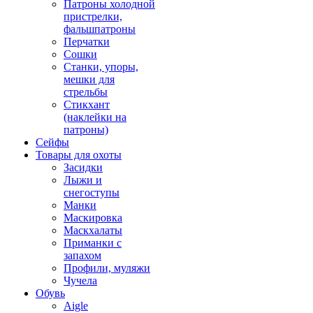
Патроны холодной
пристрелки,
фальшпатроны
Перчатки
Сошки
Станки, упоры,
мешки для
стрельбы
Стикхант
(наклейки на
патроны)
Сейфы
Товары для охоты
Засидки
Лыжи и
снегоступы
Манки
Маскировка
Маскхалаты
Приманки с
запахом
Профили, муляжи
Чучела
Обувь
Aigle