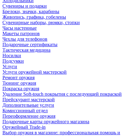
Холодильники
Сувениры и подарки
Брелоки, значки, карабины
Живопись, графика, гобелены
Сувенирные наборы, рюмки, стопки
Часы настенные
Макеты патронов
Чехлы для телефонов
Подарочные сертификаты
Тактическая медицина
Носилки
Подсумки
Услуги
Услуги оружейной мастерской
Ремонт оружия
Тюнинг оружия
Покраска оружия
Удаление Soft-touch покрытия с последующей покраской
Прейскурант мастерской
Дополнительные услуги
Комиссионный отдел
Переоформление оружия
Подарочные карты оружейного магазина
Оружейный Trade-in
Выбор оружия в магазине: профессиональная помощь и