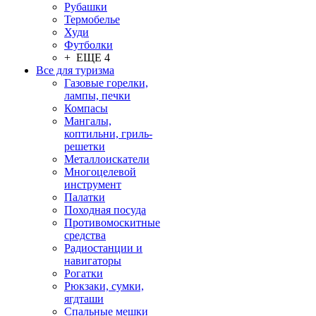
Рубашки
Термобелье
Худи
Футболки
+ ЕЩЕ 4
Все для туризма
Газовые горелки,
лампы, печки
Компасы
Мангалы,
коптильни, гриль-
решетки
Металлоискатели
Многоцелевой
инструмент
Палатки
Походная посуда
Противомоскитные
средства
Радиостанции и
навигаторы
Рогатки
Рюкзаки, сумки,
ягдташи
Спальные мешки