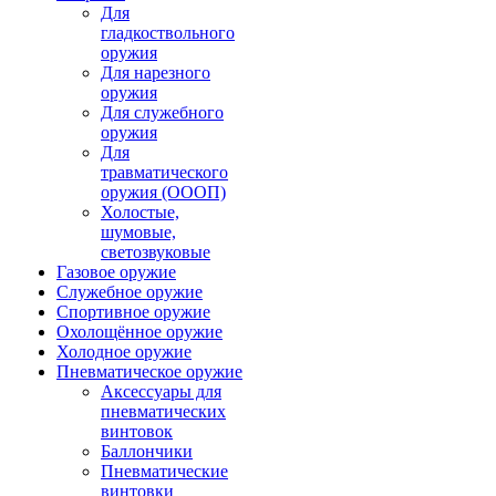
Для
гладкоствольного
оружия
Для нарезного
оружия
Для служебного
оружия
Для
травматического
оружия (ОООП)
Холостые,
шумовые,
светозвуковые
Газовое оружие
Служебное оружие
Спортивное оружие
Охолощённое оружие
Холодное оружие
Пневматическое оружие
Аксессуары для
пневматических
винтовок
Баллончики
Пневматические
винтовки