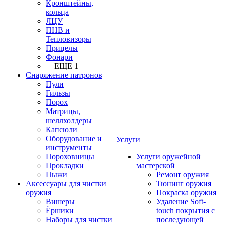
Кронштейны,
кольца
ЛЦУ
ПНВ и
Тепловизоры
Прицелы
Фонари
+ ЕЩЕ 1
Снаряжение патронов
Пули
Гильзы
Порох
Матрицы,
шеллхолдеры
Капсюли
Оборудование и
Услуги
инструменты
Пороховницы
Услуги оружейной
Прокладки
мастерской
Пыжи
Ремонт оружия
Аксессуары для чистки
Тюнинг оружия
оружия
Покраска оружия
Вишеры
Удаление Soft-
Ёршики
touch покрытия с
Наборы для чистки
последующей