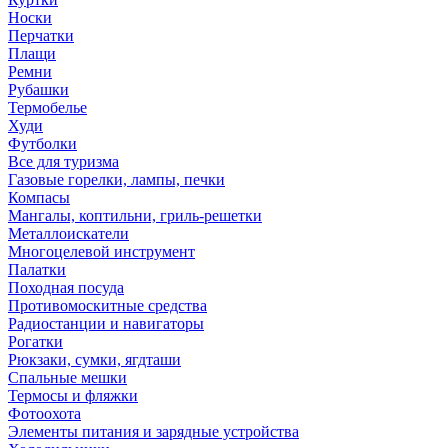
Носки
Перчатки
Плащи
Ремни
Рубашки
Термобелье
Худи
Футболки
Все для туризма
Газовые горелки, лампы, печки
Компасы
Мангалы, коптильни, гриль-решетки
Металлоискатели
Многоцелевой инструмент
Палатки
Походная посуда
Противомоскитные средства
Радиостанции и навигаторы
Рогатки
Рюкзаки, сумки, ягдташи
Спальные мешки
Термосы и фляжки
Фотоохота
Элементы питания и зарядные устройства