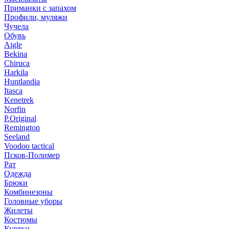
Приманки с запахом
Профили, муляжи
Чучела
Обувь
Aigle
Bekina
Chiruсa
Harkila
Huntlandia
Itasca
Kenetrek
Norfin
P.Original
Remington
Seeland
Voodoo tactical
Псков-Полимер
Рат
Одежда
Брюки
Комбинезоны
Головные уборы
Жилеты
Костюмы
Куртки