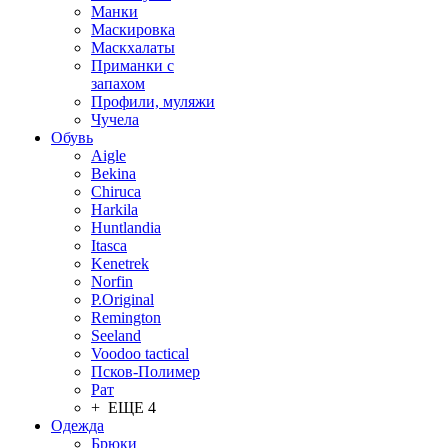
Манки
Маскировка
Маскхалаты
Приманки с
запахом
Профили, муляжи
Чучела
Обувь
Aigle
Bekina
Chiruсa
Harkila
Huntlandia
Itasca
Kenetrek
Norfin
P.Original
Remington
Seeland
Voodoo tactical
Псков-Полимер
Рат
+ ЕЩЕ 4
Одежда
Брюки