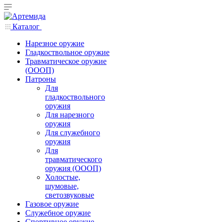
Каталог
Нарезное оружие
Гладкоствольное оружие
Травматическое оружие
(ОООП)
Патроны
Для
гладкоствольного
оружия
Для нарезного
оружия
Для служебного
оружия
Для
травматического
оружия (ОООП)
Холостые,
шумовые,
светозвуковые
Газовое оружие
Служебное оружие
Спортивное оружие