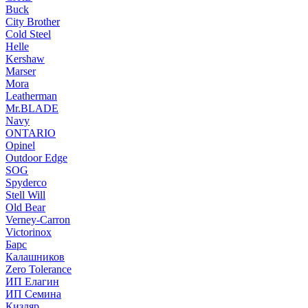
Buck
City Brother
Cold Steel
Helle
Kershaw
Marser
Mora
Leatherman
Mr.BLADE
Navy
ONTARIO
Opinel
Outdoor Edge
SOG
Spyderco
Stell Will
Old Bear
Verney-Carron
Victorinox
Барс
Калашников
Zero Tolerance
ИП Елагин
ИП Семина
Кизляр