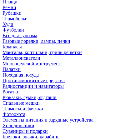
Плащи
Ремни
Рубашки
Термобелье
Худи
Футболки
Все для туризма
Газовые горелки, лампы, печки
Компасы
Мангалы, коптильни, гриль-решетки
Металлоискатели
Многоцелевой инструмент
Палатки
Походная посуда
Противомоскитные средства
Радиостанции и навигаторы
Рогатки
Рюкзаки, сумки, ягдташи
Спальные мешки
Термосы и фляжки
Фотоохота
Элементы питания и зарядные устройства
Холодильники
Сувениры и подарки
Брелоки, значки, карабины