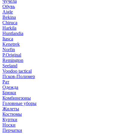
Чучела
Обувь
Aigle
Bekina
Chiruсa
Harkila
Huntlandia
Itasca
Kenetrek
Norfin
P.Original
Remington
Seeland
Voodoo tactical
Псков-Полимер
Рат
Одежда
Брюки
Комбинезоны
Головные уборы
Жилеты
Костюмы
Куртки
Носки
Перчатки