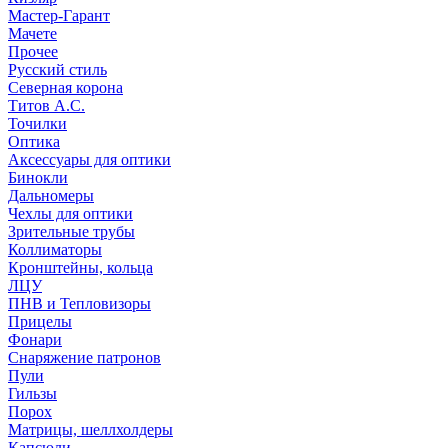
Мастер-Гарант
Мачете
Прочее
Русский стиль
Северная корона
Титов А.С.
Точилки
Оптика
Аксессуары для оптики
Бинокли
Дальномеры
Чехлы для оптики
Зрительные трубы
Коллиматоры
Кронштейны, кольца
ЛЦУ
ПНВ и Тепловизоры
Прицелы
Фонари
Снаряжение патронов
Пули
Гильзы
Порох
Матрицы, шеллхолдеры
Капсюли