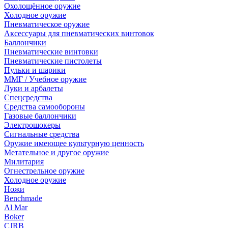
Охолощённое оружие
Холодное оружие
Пневматическое оружие
Аксессуары для пневматических винтовок
Баллончики
Пневматические винтовки
Пневматические пистолеты
Пульки и шарики
ММГ / Учебное оружие
Луки и арбалеты
Спецсредства
Средства самообороны
Газовые баллончики
Электрошокеры
Сигнальные средства
Оружие имеющее культурную ценность
Метательное и другое оружие
Милитария
Огнестрельное оружие
Холодное оружие
Ножи
Benchmade
Al Mar
Boker
CJRB