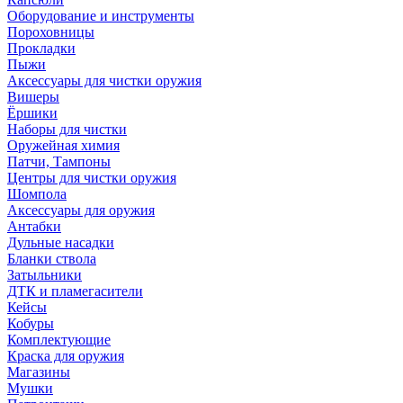
Оборудование и инструменты
Пороховницы
Прокладки
Пыжи
Аксессуары для чистки оружия
Вишеры
Ёршики
Наборы для чистки
Оружейная химия
Патчи, Тампоны
Центры для чистки оружия
Шомпола
Аксессуары для оружия
Антабки
Дульные насадки
Бланки ствола
Затыльники
ДТК и пламегасители
Кейсы
Кобуры
Комплектующие
Краска для оружия
Магазины
Мушки