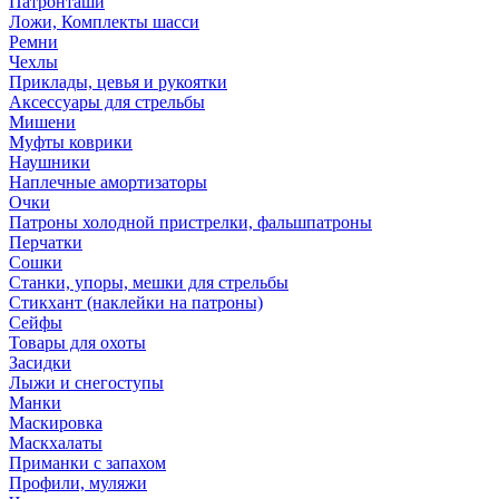
Патронташи
Ложи, Комплекты шасси
Ремни
Чехлы
Приклады, цевья и рукоятки
Аксессуары для стрельбы
Мишени
Муфты коврики
Наушники
Наплечные амортизаторы
Очки
Патроны холодной пристрелки, фальшпатроны
Перчатки
Сошки
Станки, упоры, мешки для стрельбы
Стикхант (наклейки на патроны)
Сейфы
Товары для охоты
Засидки
Лыжи и снегоступы
Манки
Маскировка
Маскхалаты
Приманки с запахом
Профили, муляжи