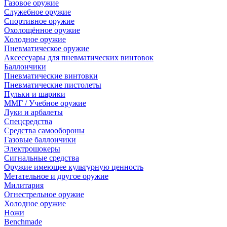
Газовое оружие
Служебное оружие
Спортивное оружие
Охолощённое оружие
Холодное оружие
Пневматическое оружие
Аксессуары для пневматических винтовок
Баллончики
Пневматические винтовки
Пневматические пистолеты
Пульки и шарики
ММГ / Учебное оружие
Луки и арбалеты
Спецсредства
Средства самообороны
Газовые баллончики
Электрошокеры
Сигнальные средства
Оружие имеющее культурную ценность
Метательное и другое оружие
Милитария
Огнестрельное оружие
Холодное оружие
Ножи
Benchmade