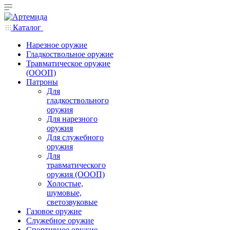
Каталог
Нарезное оружие
Гладкоствольное оружие
Травматическое оружие
(ОООП)
Патроны
Для
гладкоствольного
оружия
Для нарезного
оружия
Для служебного
оружия
Для
травматического
оружия (ОООП)
Холостые,
шумовые,
светозвуковые
Газовое оружие
Служебное оружие
Спортивное оружие