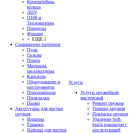
Кронштейны,
кольца
ЛЦУ
ПНВ и
Тепловизоры
Прицелы
Фонари
+ ЕЩЕ 1
Снаряжение патронов
Пули
Гильзы
Порох
Матрицы,
шеллхолдеры
Капсюли
Оборудование и
Услуги
инструменты
Пороховницы
Услуги оружейной
Прокладки
мастерской
Пыжи
Ремонт оружия
Аксессуары для чистки
Тюнинг оружия
оружия
Покраска оружия
Вишеры
Удаление Soft-
Ёршики
touch покрытия с
Наборы для чистки
последующей