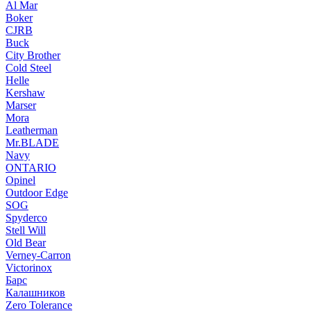
Al Mar
Boker
CJRB
Buck
City Brother
Cold Steel
Helle
Kershaw
Marser
Mora
Leatherman
Mr.BLADE
Navy
ONTARIO
Opinel
Outdoor Edge
SOG
Spyderco
Stell Will
Old Bear
Verney-Carron
Victorinox
Барс
Калашников
Zero Tolerance