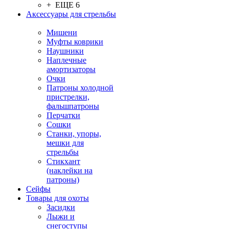
+ ЕЩЕ 6
Аксессуары для стрельбы
Мишени
Муфты коврики
Наушники
Наплечные
амортизаторы
Очки
Патроны холодной
пристрелки,
фальшпатроны
Перчатки
Сошки
Станки, упоры,
мешки для
стрельбы
Стикхант
(наклейки на
патроны)
Сейфы
Товары для охоты
Засидки
Лыжи и
снегоступы