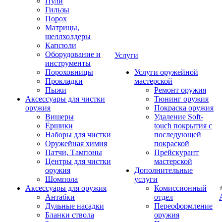
Пули
Гильзы
Порох
Матрицы,
шеллхолдеры
Капсюли
Оборудование и
Услуги
инструменты
Пороховницы
Услуги оружейной
Прокладки
мастерской
Пыжи
Ремонт оружия
Аксессуары для чистки
Тюнинг оружия
оружия
Покраска оружия
Вишеры
Удаление Soft-
Ёршики
touch покрытия с
Наборы для чистки
последующей
Оружейная химия
покраской
Патчи, Тампоны
Прейскурант
Центры для чистки
мастерской
оружия
Дополнительные
Шомпола
услуги
Аксессуары для оружия
Комиссионный
Антабки
отдел
Дульные насадки
Переоформление
Бланки ствола
оружия