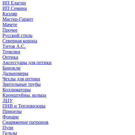
ИП Елагин
ИП Семина
Кизляр
Мастер-Гарант
Мачете
Прочее
Русский стиль
Северная корона
Титов А.С.
Точилки
Оптика
Аксессуары для оптики
Бинокли
Дальномеры
Чехлы для оптики
Зрительные трубы
Коллиматоры
Кронштейны, кольца
ЛЦУ
ПНВ и Тепловизоры
Прицелы
Фонари
Снаряжение патронов
Пули
Гильзы