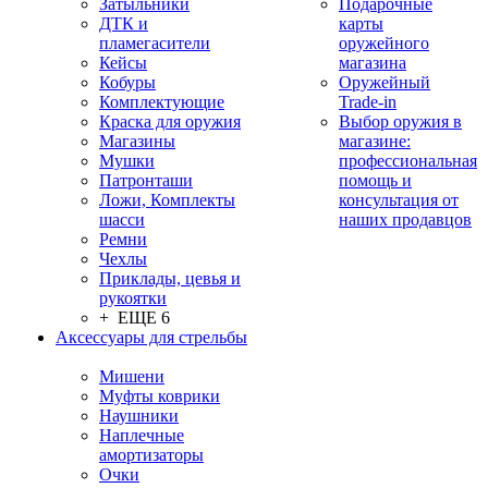
Затыльники
Подарочные
ДТК и
карты
пламегасители
оружейного
Кейсы
магазина
Кобуры
Оружейный
Комплектующие
Trade-in
Краска для оружия
Выбор оружия в
Магазины
магазине:
Мушки
профессиональная
Патронташи
помощь и
Ложи, Комплекты
консультация от
шасси
наших продавцов
Ремни
Чехлы
Приклады, цевья и
рукоятки
+ ЕЩЕ 6
Аксессуары для стрельбы
Мишени
Муфты коврики
Наушники
Наплечные
амортизаторы
Очки