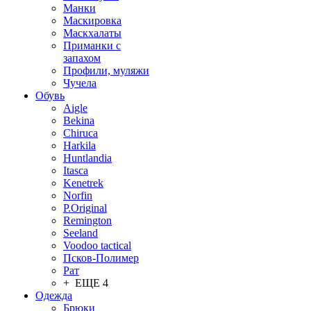
Манки
Маскировка
Маскхалаты
Приманки с
запахом
Профили, муляжи
Чучела
Обувь
Aigle
Bekina
Chiruсa
Harkila
Huntlandia
Itasca
Kenetrek
Norfin
P.Original
Remington
Seeland
Voodoo tactical
Псков-Полимер
Рат
+ ЕЩЕ 4
Одежда
Брюки