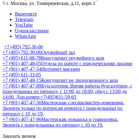
г. Москва, ул. Тимирязевская, д.11, корп.1
Вконтакте
Telegram
YouTube
Одноклассники
WhatsApp
+7 (495) 792-30-06
+7 (495) 792-30-06
Оружейный зал
+7 (495) 611-08-78
Консультант оружейного зала
+7 (901) 407-48-05
Отдела по работе с юридическими лицами
+7 (901) 407-47-54
Интернет магазин
+7 (495) 611-33-05
+7 (901) 407-48-15
Консультант не лицензионного зала
+7 (901) 407-47-89
Бухгалтерия. Время работы бухгалтерии, с
понедельника по пятницу, с 11:00 до 18:00, обед с 13:00 до
14:00. Доп.номер:+7(495)611-59-65
+7 (901) 407-47-56
Мастерская: слесарь/мастер-ложевщик.
Звонить только по вопросам ремонта с понедельника по
пятницу с 10 до 19.
+7 (901) 407-47-96
Мастерская: покраска и гравировка.
Звонить с понедельника по пятницу с 10 до 19.
Заказать звонок