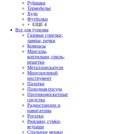
Рубашки
Термобелье
Худи
Футболки
+ ЕЩЕ 4
Все для туризма
Газовые горелки,
лампы, печки
Компасы
Мангалы,
коптильни, гриль-
решетки
Металлоискатели
Многоцелевой
инструмент
Палатки
Походная посуда
Противомоскитные
средства
Радиостанции и
навигаторы
Рогатки
Рюкзаки, сумки,
ягдташи
Спальные мешки