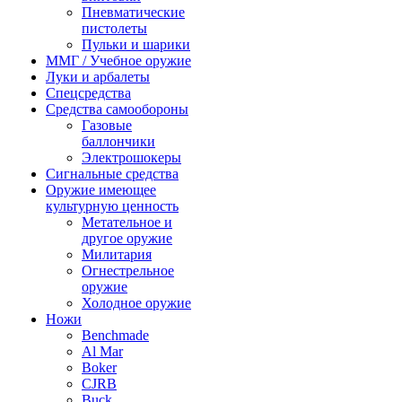
Пневматические
пистолеты
Пульки и шарики
ММГ / Учебное оружие
Луки и арбалеты
Спецсредства
Средства самообороны
Газовые
баллончики
Электрошокеры
Сигнальные средства
Оружие имеющее
культурную ценность
Метательное и
другое оружие
Милитария
Огнестрельное
оружие
Холодное оружие
Ножи
Benchmade
Al Mar
Boker
CJRB
Buck