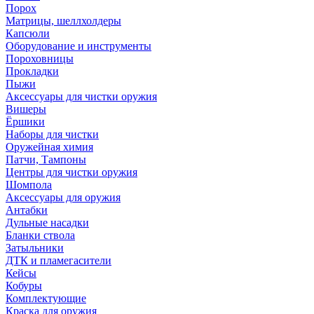
Порох
Матрицы, шеллхолдеры
Капсюли
Оборудование и инструменты
Пороховницы
Прокладки
Пыжи
Аксессуары для чистки оружия
Вишеры
Ёршики
Наборы для чистки
Оружейная химия
Патчи, Тампоны
Центры для чистки оружия
Шомпола
Аксессуары для оружия
Антабки
Дульные насадки
Бланки ствола
Затыльники
ДТК и пламегасители
Кейсы
Кобуры
Комплектующие
Краска для оружия