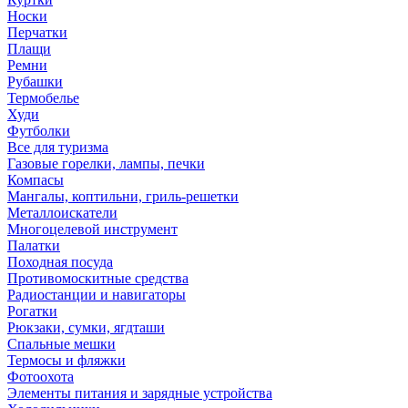
Носки
Перчатки
Плащи
Ремни
Рубашки
Термобелье
Худи
Футболки
Все для туризма
Газовые горелки, лампы, печки
Компасы
Мангалы, коптильни, гриль-решетки
Металлоискатели
Многоцелевой инструмент
Палатки
Походная посуда
Противомоскитные средства
Радиостанции и навигаторы
Рогатки
Рюкзаки, сумки, ягдташи
Спальные мешки
Термосы и фляжки
Фотоохота
Элементы питания и зарядные устройства