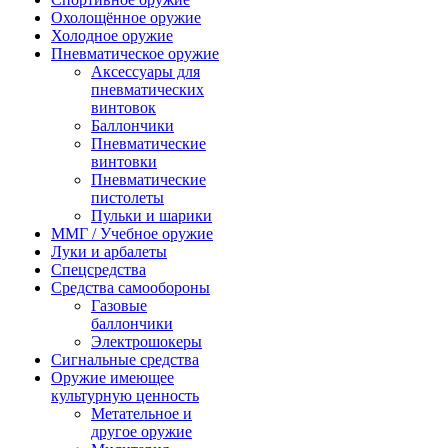
Охолощённое оружие
Холодное оружие
Пневматическое оружие
Аксессуары для
пневматических
винтовок
Баллончики
Пневматические
винтовки
Пневматические
пистолеты
Пульки и шарики
ММГ / Учебное оружие
Луки и арбалеты
Спецсредства
Средства самообороны
Газовые
баллончики
Электрошокеры
Сигнальные средства
Оружие имеющее
культурную ценность
Метательное и
другое оружие