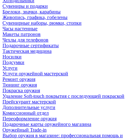
Холодильники
Сувениры и подарки
Брелоки, значки, карабины
Живопись, графика, гобелены
Сувенирные наборы, рюмки, стопки
Часы настенные
Макеты патронов
Чехлы для телефонов
Подарочные сертификаты
Тактическая медицина
Носилки
Подсумки
Услуги
Услуги оружейной мастерской
Ремонт оружия
Тюнинг оружия
Покраска оружия
Удаление Soft-touch покрытия с последующей покраской
Прейскурант мастерской
Дополнительные услуги
Комиссионный отдел
Переоформление оружия
Подарочные карты оружейного магазина
Оружейный Trade-in
Выбор оружия в магазине: профессиональная помощь и