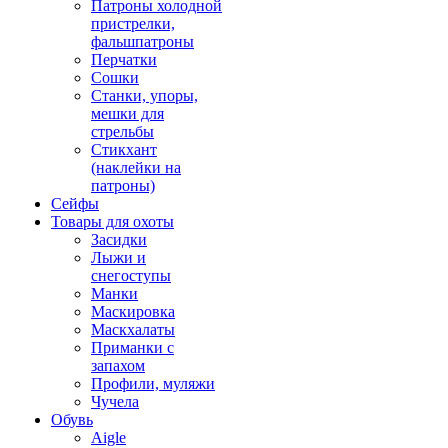
Патроны холодной
пристрелки,
фальшпатроны
Перчатки
Сошки
Станки, упоры,
мешки для
стрельбы
Стикхант
(наклейки на
патроны)
Сейфы
Товары для охоты
Засидки
Лыжи и
снегоступы
Манки
Маскировка
Маскхалаты
Приманки с
запахом
Профили, муляжи
Чучела
Обувь
Aigle