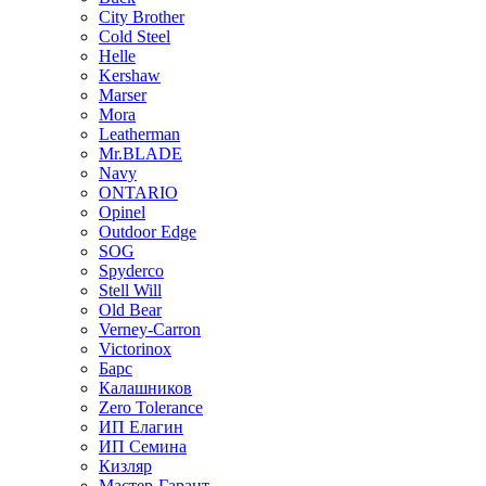
City Brother
Cold Steel
Helle
Kershaw
Marser
Mora
Leatherman
Mr.BLADE
Navy
ONTARIO
Opinel
Outdoor Edge
SOG
Spyderco
Stell Will
Old Bear
Verney-Carron
Victorinox
Барс
Калашников
Zero Tolerance
ИП Елагин
ИП Семина
Кизляр
Мастер-Гарант