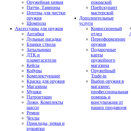
Оружейная химия
покраской
Патчи, Тампоны
Прейскурант
Центры для чистки
мастерской
оружия
Дополнительные
Шомпола
услуги
Аксессуары для оружия
Комиссионный
Антабки
отдел
Дульные насадки
Переоформление
Бланки ствола
оружия
Затыльники
Подарочные
ДТК и
карты
пламегасители
оружейного
Кейсы
магазина
Кобуры
Оружейный
Комплектующие
Trade-in
Краска для оружия
Выбор оружия в
Магазины
магазине:
Мушки
профессиональная
Патронташи
помощь и
Ложи, Комплекты
консультация от
шасси
наших продавцов
Ремни
Чехлы
Приклады, цевья и
рукоятки