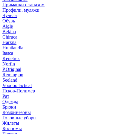
Приманки с запахом
Профили, муляжи
Чучела
Обувь
Aigle
Bekina
Chiruсa
Harkila
Huntlandia
Itasca
Kenetrek
Norfin
P.Original
Remington
Seeland
Voodoo tactical
Псков-Полимер
Рат
Одежда
Брюки
Комбинезоны
Головные уборы
Жилеты
Костюмы
Куртки