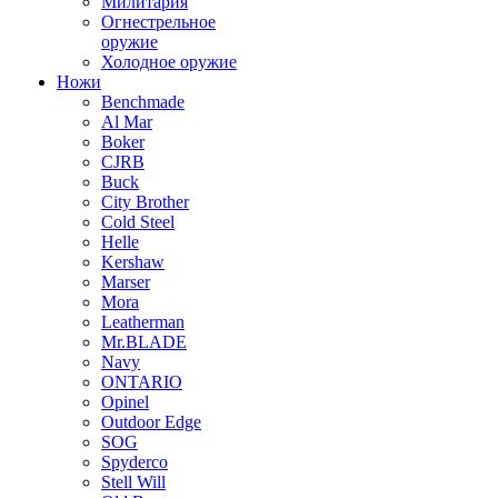
Милитария
Огнестрельное
оружие
Холодное оружие
Ножи
Benchmade
Al Mar
Boker
CJRB
Buck
City Brother
Cold Steel
Helle
Kershaw
Marser
Mora
Leatherman
Mr.BLADE
Navy
ONTARIO
Opinel
Outdoor Edge
SOG
Spyderco
Stell Will