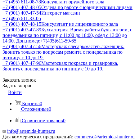
+7 (495) 611-08-78
Консультант оружейного зала
+7 (901) 407-48-05
Отдела по работе с юридическими лицами
+7 (901) 407-47-54
Интернет магазин
+7 (495) 611-33-05
+7 (901) 407-48-15
Консультант не лицензионного зала
+7 (901) 407-47-89
Бухгалтерия. Время работы бухгалтерии, с
понедельника по пятницу, с 11:00 до 18:00, обед с 13:00 до
14:00. Доп.номер:+7(495)611-59-65
+7 (901) 407-47-56
Мастерская: слесарь/мастер-ложевщик.
Звонить только по вопросам ремонта с понедельника по
пятницу с 10 до 19.
+7 (901) 407-47-96
Мастерская: покраска и гравировка.
Звонить с понедельника по пятницу с 10 до 19.
Заказать звонок
Задать вопрос
Войти
Корзина
0
Отложенные
0
Сравнение товаров
0
info@artemida-hunter.ru
Для коммерческих предложений:
commerse@artemida-hunter.ru