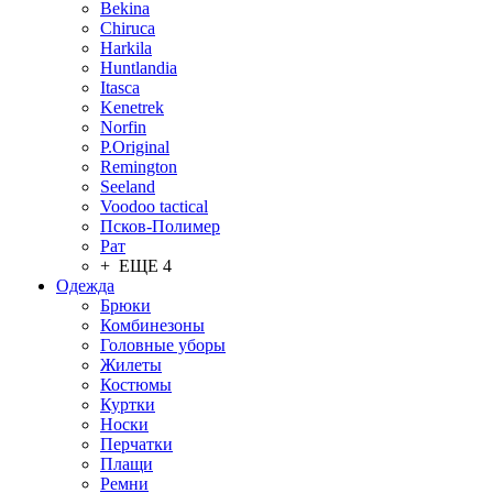
Bekina
Chiruсa
Harkila
Huntlandia
Itasca
Kenetrek
Norfin
P.Original
Remington
Seeland
Voodoo tactical
Псков-Полимер
Рат
+ ЕЩЕ 4
Одежда
Брюки
Комбинезоны
Головные уборы
Жилеты
Костюмы
Куртки
Носки
Перчатки
Плащи
Ремни