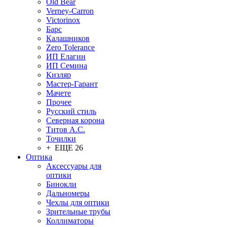
Old Bear
Verney-Carron
Victorinox
Барс
Калашников
Zero Tolerance
ИП Елагин
ИП Семина
Кизляр
Мастер-Гарант
Мачете
Прочее
Русский стиль
Северная корона
Титов А.С.
Точилки
+ ЕЩЕ 26
Оптика
Аксессуары для
оптики
Бинокли
Дальномеры
Чехлы для оптики
Зрительные трубы
Коллиматоры