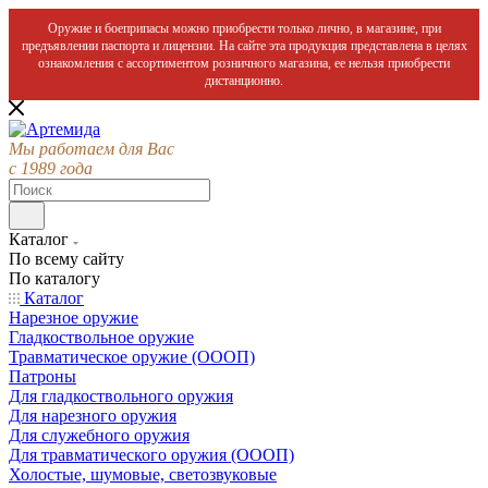
Оружие и боеприпасы можно приобрести только лично, в магазине, при
предъявлении паспорта и лицензии. На сайте эта продукция представлена в целях
ознакомления с ассортиментом розничного магазина, ее нельзя приобрести
дистанционно.
Мы работаем для Вас
с 1989 года
Каталог
По всему сайту
По каталогу
Каталог
Нарезное оружие
Гладкоствольное оружие
Травматическое оружие (ОООП)
Патроны
Для гладкоствольного оружия
Для нарезного оружия
Для служебного оружия
Для травматического оружия (ОООП)
Холостые, шумовые, светозвуковые