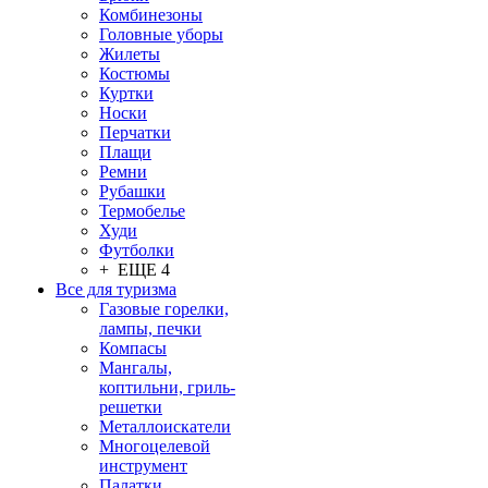
Комбинезоны
Головные уборы
Жилеты
Костюмы
Куртки
Носки
Перчатки
Плащи
Ремни
Рубашки
Термобелье
Худи
Футболки
+ ЕЩЕ 4
Все для туризма
Газовые горелки,
лампы, печки
Компасы
Мангалы,
коптильни, гриль-
решетки
Металлоискатели
Многоцелевой
инструмент
Палатки