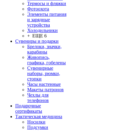
Термосы и фляжки
Фотоохота
Элементы питания
и зарядные
устройства
Холодильники
+ ЕЩЕ 6
Сувениры и подарки
Брелоки, значки,
карабины
Живопись,
графика, гобелены
Сувенирные
наборы, рюмки,
стопки
Часы настенные
Макеты патронов
Чехлы для
телефонов
Подарочные
сертификаты
Тактическая медицина
Носилки
Подсумки