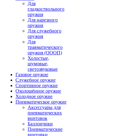
Для
гладкоствольного
оружия
Для нарезного
оружия
Для служебного
оружия
Для
травматического
оружия (ОООП)
Холостые,
шумовые,
светозвуковые
Газовое оружие
Служебное оружие
Спортивное оружие
Охолощённое оружие
Холодное оружие
Пневматическое оружие
Аксессуары для
пневматических
винтовок
Баллончики
Пневматические
винтовки