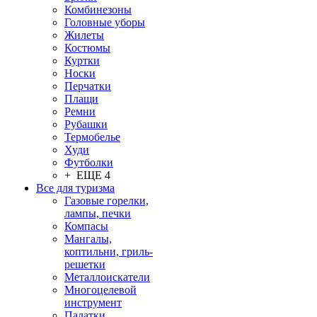
Комбинезоны
Головные уборы
Жилеты
Костюмы
Куртки
Носки
Перчатки
Плащи
Ремни
Рубашки
Термобелье
Худи
Футболки
+ ЕЩЕ 4
Все для туризма
Газовые горелки,
лампы, печки
Компасы
Мангалы,
коптильни, гриль-
решетки
Металлоискатели
Многоцелевой
инструмент
Палатки