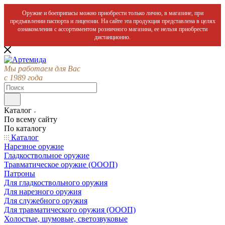
Оружие и боеприпасы можно приобрести только лично, в магазине, при
предъявлении паспорта и лицензии. На сайте эта продукция представлена в целях
ознакомления с ассортиментом розничного магазина, ее нельзя приобрести
дистанционно.
Мы работаем для Вас
с 1989 года
Каталог
По всему сайту
По каталогу
Каталог
Нарезное оружие
Гладкоствольное оружие
Травматическое оружие (ОООП)
Патроны
Для гладкоствольного оружия
Для нарезного оружия
Для служебного оружия
Для травматического оружия (ОООП)
Холостые, шумовые, светозвуковые