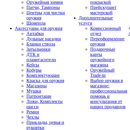
Оружейная химия
покраской
Патчи, Тампоны
Прейскурант
Центры для чистки
мастерской
оружия
Дополнительные
Шомпола
услуги
Аксессуары для оружия
Комиссионный
Антабки
отдел
Дульные насадки
Переоформление
Бланки ствола
оружия
Затыльники
Подарочные
ДТК и
карты
пламегасители
оружейного
Кейсы
магазина
Кобуры
Оружейный
Комплектующие
Trade-in
Краска для оружия
Выбор оружия в
Магазины
магазине:
Мушки
профессиональная
Патронташи
помощь и
Ложи, Комплекты
консультация от
шасси
наших продавцов
Ремни
Чехлы
Приклады, цевья и
рукоятки