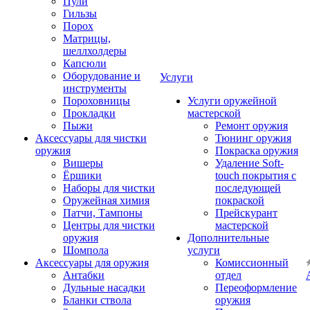
Пули
Гильзы
Порох
Матрицы,
шеллхолдеры
Капсюли
Оборудование и
Услуги
инструменты
Пороховницы
Услуги оружейной
Прокладки
мастерской
Пыжи
Ремонт оружия
Аксессуары для чистки
Тюнинг оружия
оружия
Покраска оружия
Вишеры
Удаление Soft-
Ёршики
touch покрытия с
Наборы для чистки
последующей
Оружейная химия
покраской
Патчи, Тампоны
Прейскурант
Центры для чистки
мастерской
оружия
Дополнительные
Шомпола
услуги
Аксессуары для оружия
Комиссионный
Антабки
отдел
Дульные насадки
Переоформление
Бланки ствола
оружия