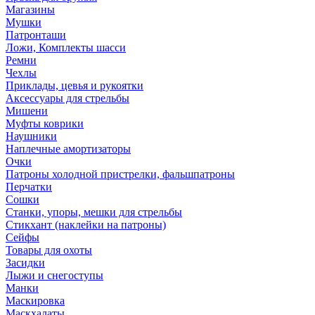
Магазины
Мушки
Патронташи
Ложи, Комплекты шасси
Ремни
Чехлы
Приклады, цевья и рукоятки
Аксессуары для стрельбы
Мишени
Муфты коврики
Наушники
Наплечные амортизаторы
Очки
Патроны холодной пристрелки, фальшпатроны
Перчатки
Сошки
Станки, упоры, мешки для стрельбы
Стикхант (наклейки на патроны)
Сейфы
Товары для охоты
Засидки
Лыжи и снегоступы
Манки
Маскировка
Маскхалаты