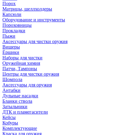
Порох
Матрицы, шеллхолдеры
Капсюли
Оборудование и инструменты
Пороховницы
Прокладки
Пыжи
Аксессуары для чистки оружия
Вишеры
Ёршики
Наборы для чистки
Оружейная химия
Патчи, Тампоны
Центры для чистки оружия
Шомпола
Аксессуары для оружия
Антабки
Дульные насадки
Бланки ствола
Затыльники
ДТК и пламегасители
Кейсы
Кобуры
Комплектующие
Краска для оружия