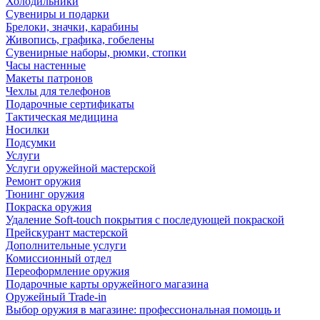
Холодильники
Сувениры и подарки
Брелоки, значки, карабины
Живопись, графика, гобелены
Сувенирные наборы, рюмки, стопки
Часы настенные
Макеты патронов
Чехлы для телефонов
Подарочные сертификаты
Тактическая медицина
Носилки
Подсумки
Услуги
Услуги оружейной мастерской
Ремонт оружия
Тюнинг оружия
Покраска оружия
Удаление Soft-touch покрытия с последующей покраской
Прейскурант мастерской
Дополнительные услуги
Комиссионный отдел
Переоформление оружия
Подарочные карты оружейного магазина
Оружейный Trade-in
Выбор оружия в магазине: профессиональная помощь и