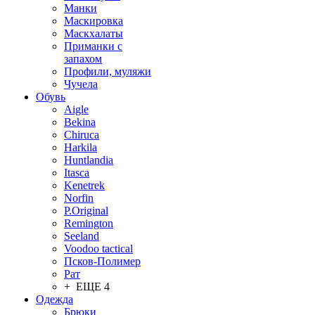
Манки
Маскировка
Маскхалаты
Приманки с
запахом
Профили, муляжи
Чучела
Обувь
Aigle
Bekina
Chiruсa
Harkila
Huntlandia
Itasca
Kenetrek
Norfin
P.Original
Remington
Seeland
Voodoo tactical
Псков-Полимер
Рат
+ ЕЩЕ 4
Одежда
Брюки