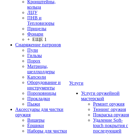
Кронштейны,
кольца
ЛЦУ
ПНВ и
Тепловизоры
Прицелы
Фонари
+ ЕЩЕ 1
Снаряжение патронов
Пули
Гильзы
Порох
Матрицы,
шеллхолдеры
Капсюли
Оборудование и
Услуги
инструменты
Пороховницы
Услуги оружейной
Прокладки
мастерской
Пыжи
Ремонт оружия
Аксессуары для чистки
Тюнинг оружия
оружия
Покраска оружия
Вишеры
Удаление Soft-
Ёршики
touch покрытия с
Наборы для чистки
последующей