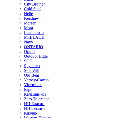
City Brother
Cold Steel
Helle
Kershaw
Marser
Mora
Leatherman
Mr.BLADE
Navy
ONTARIO
Opinel
Outdoor Edge
SOG
Spyderco
Stell Will
Old Bear
Verney-Carron
Victorinox
Барс
Калашников
Zero Tolerance
ИП Елагин
ИП Семина
Кизляр
Мастер-Гарант