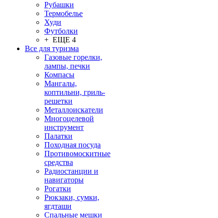
Рубашки
Термобелье
Худи
Футболки
+ ЕЩЕ 4
Все для туризма
Газовые горелки,
лампы, печки
Компасы
Мангалы,
коптильни, гриль-
решетки
Металлоискатели
Многоцелевой
инструмент
Палатки
Походная посуда
Противомоскитные
средства
Радиостанции и
навигаторы
Рогатки
Рюкзаки, сумки,
ягдташи
Спальные мешки