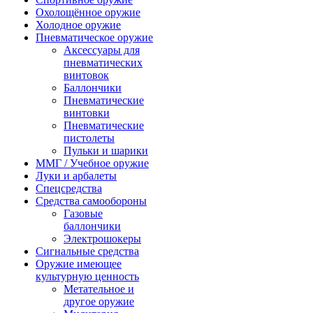
Охолощённое оружие
Холодное оружие
Пневматическое оружие
Аксессуары для
пневматических
винтовок
Баллончики
Пневматические
винтовки
Пневматические
пистолеты
Пульки и шарики
ММГ / Учебное оружие
Луки и арбалеты
Спецсредства
Средства самообороны
Газовые
баллончики
Электрошокеры
Сигнальные средства
Оружие имеющее
культурную ценность
Метательное и
другое оружие