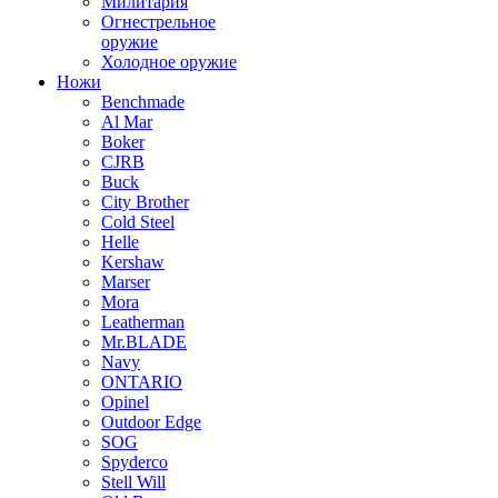
Милитария
Огнестрельное
оружие
Холодное оружие
Ножи
Benchmade
Al Mar
Boker
CJRB
Buck
City Brother
Cold Steel
Helle
Kershaw
Marser
Mora
Leatherman
Mr.BLADE
Navy
ONTARIO
Opinel
Outdoor Edge
SOG
Spyderco
Stell Will