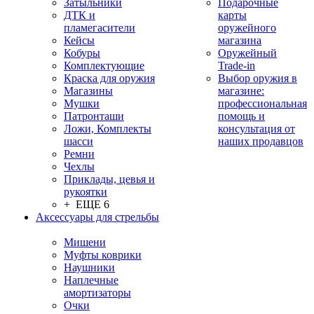
Затыльники
Подарочные
ДТК и
карты
пламегасители
оружейного
Кейсы
магазина
Кобуры
Оружейный
Комплектующие
Trade-in
Краска для оружия
Выбор оружия в
Магазины
магазине:
Мушки
профессиональная
Патронташи
помощь и
Ложи, Комплекты
консультация от
шасси
наших продавцов
Ремни
Чехлы
Приклады, цевья и
рукоятки
+ ЕЩЕ 6
Аксессуары для стрельбы
Мишени
Муфты коврики
Наушники
Наплечные
амортизаторы
Очки