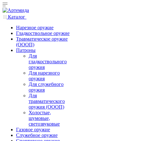
Каталог
Нарезное оружие
Гладкоствольное оружие
Травматическое оружие
(ОООП)
Патроны
Для
гладкоствольного
оружия
Для нарезного
оружия
Для служебного
оружия
Для
травматического
оружия (ОООП)
Холостые,
шумовые,
светозвуковые
Газовое оружие
Служебное оружие
Спортивное оружие