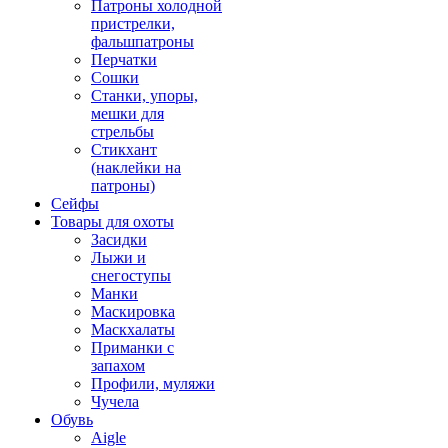
Патроны холодной
пристрелки,
фальшпатроны
Перчатки
Сошки
Станки, упоры,
мешки для
стрельбы
Стикхант
(наклейки на
патроны)
Сейфы
Товары для охоты
Засидки
Лыжи и
снегоступы
Манки
Маскировка
Маскхалаты
Приманки с
запахом
Профили, муляжи
Чучела
Обувь
Aigle