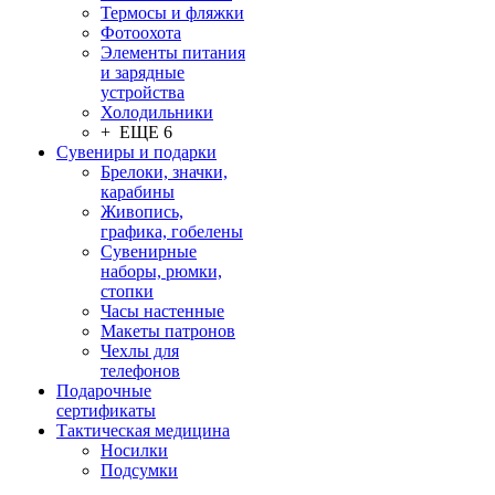
Термосы и фляжки
Фотоохота
Элементы питания
и зарядные
устройства
Холодильники
+ ЕЩЕ 6
Сувениры и подарки
Брелоки, значки,
карабины
Живопись,
графика, гобелены
Сувенирные
наборы, рюмки,
стопки
Часы настенные
Макеты патронов
Чехлы для
телефонов
Подарочные
сертификаты
Тактическая медицина
Носилки
Подсумки