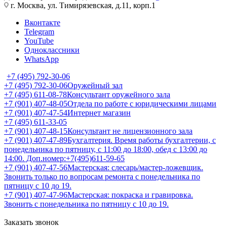
г. Москва, ул. Тимирязевская, д.11, корп.1
Вконтакте
Telegram
YouTube
Одноклассники
WhatsApp
+7 (495) 792-30-06
+7 (495) 792-30-06
Оружейный зал
+7 (495) 611-08-78
Консультант оружейного зала
+7 (901) 407-48-05
Отдела по работе с юридическими лицами
+7 (901) 407-47-54
Интернет магазин
+7 (495) 611-33-05
+7 (901) 407-48-15
Консультант не лицензионного зала
+7 (901) 407-47-89
Бухгалтерия. Время работы бухгалтерии, с
понедельника по пятницу, с 11:00 до 18:00, обед с 13:00 до
14:00. Доп.номер:+7(495)611-59-65
+7 (901) 407-47-56
Мастерская: слесарь/мастер-ложевщик.
Звонить только по вопросам ремонта с понедельника по
пятницу с 10 до 19.
+7 (901) 407-47-96
Мастерская: покраска и гравировка.
Звонить с понедельника по пятницу с 10 до 19.
Заказать звонок