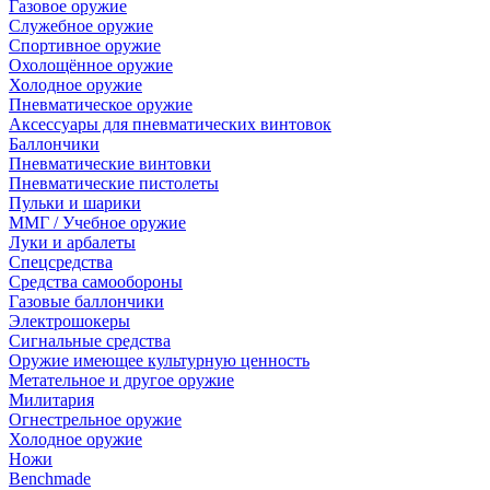
Газовое оружие
Служебное оружие
Спортивное оружие
Охолощённое оружие
Холодное оружие
Пневматическое оружие
Аксессуары для пневматических винтовок
Баллончики
Пневматические винтовки
Пневматические пистолеты
Пульки и шарики
ММГ / Учебное оружие
Луки и арбалеты
Спецсредства
Средства самообороны
Газовые баллончики
Электрошокеры
Сигнальные средства
Оружие имеющее культурную ценность
Метательное и другое оружие
Милитария
Огнестрельное оружие
Холодное оружие
Ножи
Benchmade