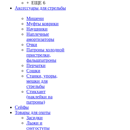
+ ЕЩЕ 6
Аксессуары для стрельбы
Мишени
Муфты коврики
Наушники
Наплечные
амортизаторы
Очки
Патроны холодной
пристрелки,
фальшпатроны
Перчатки
Сошки
Станки, упоры,
мешки для
стрельбы
Стикхант
(наклейки на
патроны)
Сейфы
Товары для охоты
Засидки
Лыжи и
снегоступы