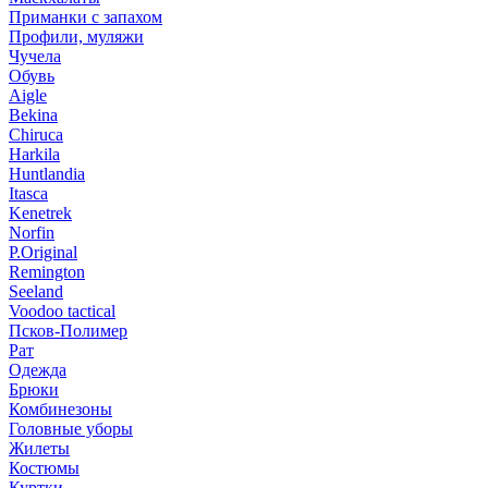
Приманки с запахом
Профили, муляжи
Чучела
Обувь
Aigle
Bekina
Chiruсa
Harkila
Huntlandia
Itasca
Kenetrek
Norfin
P.Original
Remington
Seeland
Voodoo tactical
Псков-Полимер
Рат
Одежда
Брюки
Комбинезоны
Головные уборы
Жилеты
Костюмы
Куртки