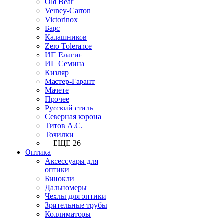
Old Bear
Verney-Carron
Victorinox
Барс
Калашников
Zero Tolerance
ИП Елагин
ИП Семина
Кизляр
Мастер-Гарант
Мачете
Прочее
Русский стиль
Северная корона
Титов А.С.
Точилки
+ ЕЩЕ 26
Оптика
Аксессуары для
оптики
Бинокли
Дальномеры
Чехлы для оптики
Зрительные трубы
Коллиматоры