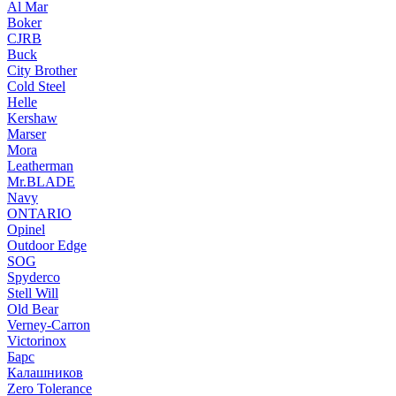
Al Mar
Boker
CJRB
Buck
City Brother
Cold Steel
Helle
Kershaw
Marser
Mora
Leatherman
Mr.BLADE
Navy
ONTARIO
Opinel
Outdoor Edge
SOG
Spyderco
Stell Will
Old Bear
Verney-Carron
Victorinox
Барс
Калашников
Zero Tolerance