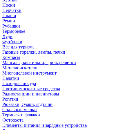
Носки
Перчатки
Плащи
Ремни
Рубашки
Термобелье
Худи
Футболки
Все для туризма
Газовые горелки, лампы, печки
Компасы
Мангалы, коптильни, гриль-решетки
Металлоискатели
Многоцелевой инструмент
Палатки
Походная посуда
Противомоскитные средства
Радиостанции и навигаторы
Рогатки
Рюкзаки, сумки, ягдташи
Спальные мешки
Термосы и фляжки
Фотоохота
Элементы питания и зарядные устройства