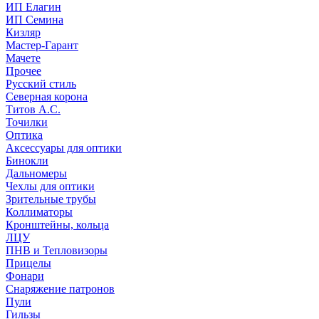
ИП Елагин
ИП Семина
Кизляр
Мастер-Гарант
Мачете
Прочее
Русский стиль
Северная корона
Титов А.С.
Точилки
Оптика
Аксессуары для оптики
Бинокли
Дальномеры
Чехлы для оптики
Зрительные трубы
Коллиматоры
Кронштейны, кольца
ЛЦУ
ПНВ и Тепловизоры
Прицелы
Фонари
Снаряжение патронов
Пули
Гильзы