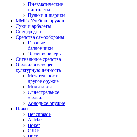
Пневматические
пистолеты
Пульки и шарики
ММГ / Учебное оружие
Луки и арбалеты
Спецсредства
Средства самообороны
Газовые
баллончики
Электрошокеры
Сигнальные средства
Оружие имеющее
культурную ценность
Метательное и
другое оружие
Милитария
Огнестрельное
оружие
Холодное оружие
Ножи
Benchmade
Al Mar
Boker
CJRB
Buck