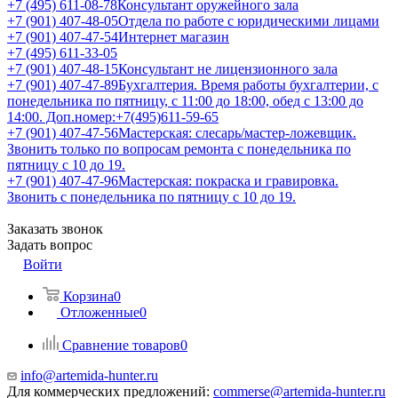
+7 (495) 611-08-78
Консультант оружейного зала
+7 (901) 407-48-05
Отдела по работе с юридическими лицами
+7 (901) 407-47-54
Интернет магазин
+7 (495) 611-33-05
+7 (901) 407-48-15
Консультант не лицензионного зала
+7 (901) 407-47-89
Бухгалтерия. Время работы бухгалтерии, с
понедельника по пятницу, с 11:00 до 18:00, обед с 13:00 до
14:00. Доп.номер:+7(495)611-59-65
+7 (901) 407-47-56
Мастерская: слесарь/мастер-ложевщик.
Звонить только по вопросам ремонта с понедельника по
пятницу с 10 до 19.
+7 (901) 407-47-96
Мастерская: покраска и гравировка.
Звонить с понедельника по пятницу с 10 до 19.
Заказать звонок
Задать вопрос
Войти
Корзина
0
Отложенные
0
Сравнение товаров
0
info@artemida-hunter.ru
Для коммерческих предложений:
commerse@artemida-hunter.ru