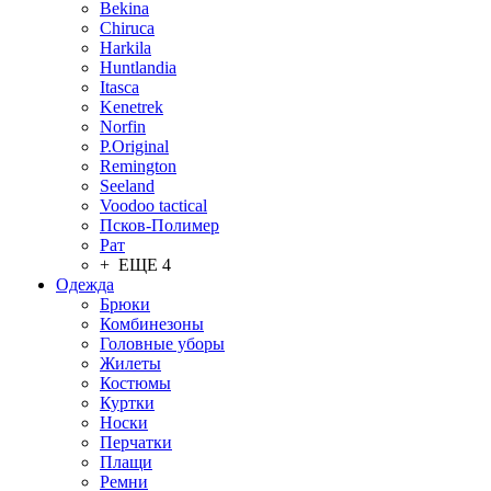
Bekina
Chiruсa
Harkila
Huntlandia
Itasca
Kenetrek
Norfin
P.Original
Remington
Seeland
Voodoo tactical
Псков-Полимер
Рат
+ ЕЩЕ 4
Одежда
Брюки
Комбинезоны
Головные уборы
Жилеты
Костюмы
Куртки
Носки
Перчатки
Плащи
Ремни