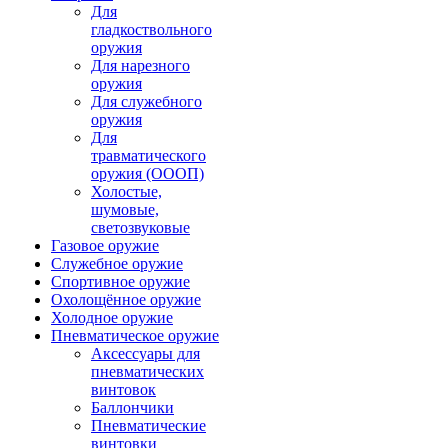
Для
гладкоствольного
оружия
Для нарезного
оружия
Для служебного
оружия
Для
травматического
оружия (ОООП)
Холостые,
шумовые,
светозвуковые
Газовое оружие
Служебное оружие
Спортивное оружие
Охолощённое оружие
Холодное оружие
Пневматическое оружие
Аксессуары для
пневматических
винтовок
Баллончики
Пневматические
винтовки