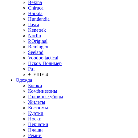
Bekina
Chiruсa
Harkila
Huntlandia
Itasca
Kenetrek
Norfin
P.Original
Remington
Seeland
Voodoo tactical
Псков-Полимер
Рат
+ ЕЩЕ 4
Одежда
Брюки
Комбинезоны
Головные уборы
Жилеты
Костюмы
Куртки
Носки
Перчатки
Плащи
Ремни