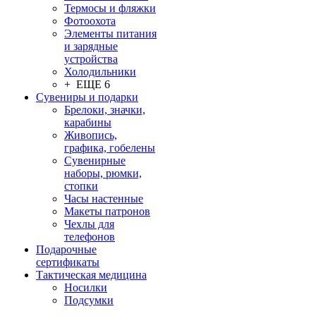
Термосы и фляжки
Фотоохота
Элементы питания
и зарядные
устройства
Холодильники
+ ЕЩЕ 6
Сувениры и подарки
Брелоки, значки,
карабины
Живопись,
графика, гобелены
Сувенирные
наборы, рюмки,
стопки
Часы настенные
Макеты патронов
Чехлы для
телефонов
Подарочные
сертификаты
Тактическая медицина
Носилки
Подсумки