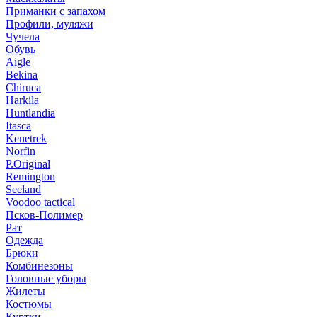
Приманки с запахом
Профили, муляжи
Чучела
Обувь
Aigle
Bekina
Chiruсa
Harkila
Huntlandia
Itasca
Kenetrek
Norfin
P.Original
Remington
Seeland
Voodoo tactical
Псков-Полимер
Рат
Одежда
Брюки
Комбинезоны
Головные уборы
Жилеты
Костюмы
Куртки