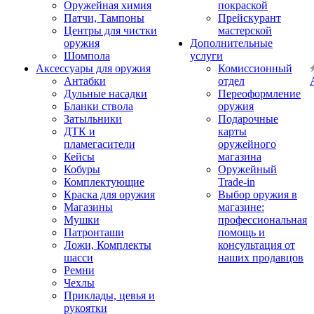
Оружейная химия
покраской
Патчи, Тампоны
Прейскурант
Центры для чистки
мастерской
оружия
Дополнительные
Шомпола
услуги
Аксессуары для оружия
Комиссионный
Антабки
отдел
Дульные насадки
Переоформление
Бланки ствола
оружия
Затыльники
Подарочные
ДТК и
карты
пламегасители
оружейного
Кейсы
магазина
Кобуры
Оружейный
Комплектующие
Trade-in
Краска для оружия
Выбор оружия в
Магазины
магазине:
Мушки
профессиональная
Патронташи
помощь и
Ложи, Комплекты
консультация от
шасси
наших продавцов
Ремни
Чехлы
Приклады, цевья и
рукоятки