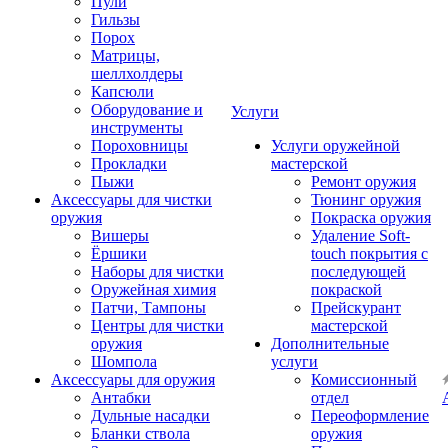
Пули
Гильзы
Порох
Матрицы,
шеллхолдеры
Капсюли
Оборудование и
Услуги
инструменты
Пороховницы
Услуги оружейной
Прокладки
мастерской
Пыжи
Ремонт оружия
Аксессуары для чистки
Тюнинг оружия
оружия
Покраска оружия
Вишеры
Удаление Soft-
Ёршики
touch покрытия с
Наборы для чистки
последующей
Оружейная химия
покраской
Патчи, Тампоны
Прейскурант
Центры для чистки
мастерской
оружия
Дополнительные
Шомпола
услуги
Аксессуары для оружия
Комиссионный
Антабки
отдел
Дульные насадки
Переоформление
Бланки ствола
оружия