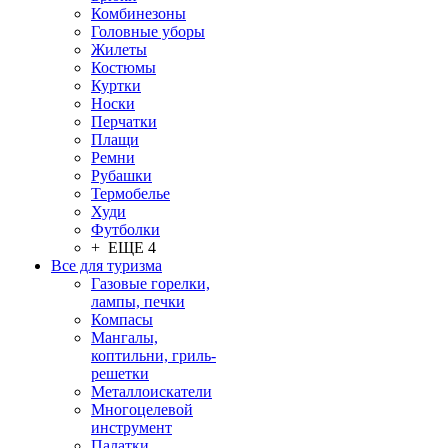
Комбинезоны
Головные уборы
Жилеты
Костюмы
Куртки
Носки
Перчатки
Плащи
Ремни
Рубашки
Термобелье
Худи
Футболки
+ ЕЩЕ 4
Все для туризма
Газовые горелки,
лампы, печки
Компасы
Мангалы,
коптильни, гриль-
решетки
Металлоискатели
Многоцелевой
инструмент
Палатки