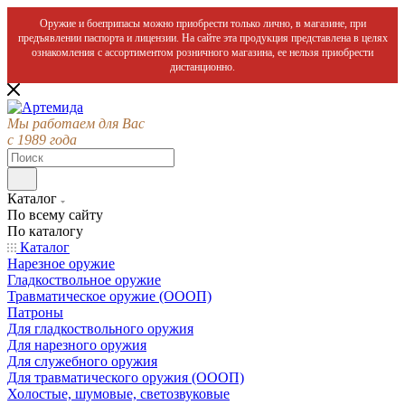
Оружие и боеприпасы можно приобрести только лично, в магазине, при
предъявлении паспорта и лицензии. На сайте эта продукция представлена в целях
ознакомления с ассортиментом розничного магазина, ее нельзя приобрести
дистанционно.
Мы работаем для Вас
с 1989 года
Каталог
По всему сайту
По каталогу
Каталог
Нарезное оружие
Гладкоствольное оружие
Травматическое оружие (ОООП)
Патроны
Для гладкоствольного оружия
Для нарезного оружия
Для служебного оружия
Для травматического оружия (ОООП)
Холостые, шумовые, светозвуковые