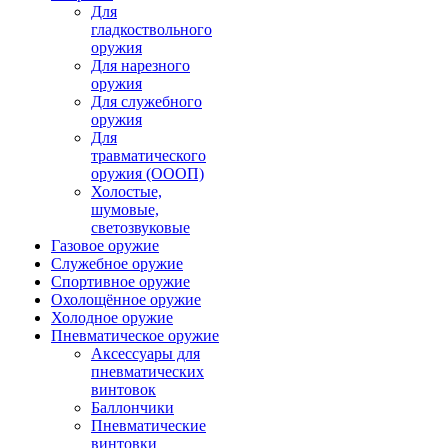
Для
гладкоствольного
оружия
Для нарезного
оружия
Для служебного
оружия
Для
травматического
оружия (ОООП)
Холостые,
шумовые,
светозвуковые
Газовое оружие
Служебное оружие
Спортивное оружие
Охолощённое оружие
Холодное оружие
Пневматическое оружие
Аксессуары для
пневматических
винтовок
Баллончики
Пневматические
винтовки