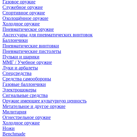
Газовое оружие
Служебное оружие
Спортивное оружие
Охолощённое оружие
Холодное оружие
Пневматическое оружие
Аксессуары для пневматических винтовок
Баллончики
Пневматические винтовки
Пневматические пистолеты
Пульки и шарики
ММГ / Учебное оружие
Луки и арбалеты
Спецсредства
Средства самообороны
Газовые баллончики
Электрошокеры
Сигнальные средства
Оружие имеющее культурную ценность
Метательное и другое оружие
Милитария
Огнестрельное оружие
Холодное оружие
Ножи
Benchmade