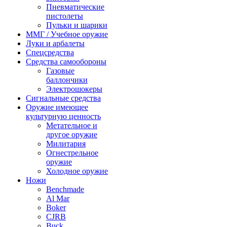
Пневматические
пистолеты
Пульки и шарики
ММГ / Учебное оружие
Луки и арбалеты
Спецсредства
Средства самообороны
Газовые
баллончики
Электрошокеры
Сигнальные средства
Оружие имеющее
культурную ценность
Метательное и
другое оружие
Милитария
Огнестрельное
оружие
Холодное оружие
Ножи
Benchmade
Al Mar
Boker
CJRB
Buck