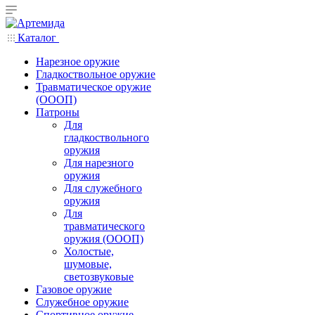
Каталог
Нарезное оружие
Гладкоствольное оружие
Травматическое оружие
(ОООП)
Патроны
Для
гладкоствольного
оружия
Для нарезного
оружия
Для служебного
оружия
Для
травматического
оружия (ОООП)
Холостые,
шумовые,
светозвуковые
Газовое оружие
Служебное оружие
Спортивное оружие