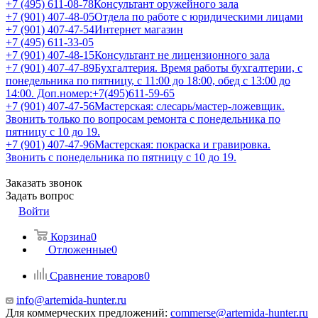
+7 (495) 611-08-78
Консультант оружейного зала
+7 (901) 407-48-05
Отдела по работе с юридическими лицами
+7 (901) 407-47-54
Интернет магазин
+7 (495) 611-33-05
+7 (901) 407-48-15
Консультант не лицензионного зала
+7 (901) 407-47-89
Бухгалтерия. Время работы бухгалтерии, с
понедельника по пятницу, с 11:00 до 18:00, обед с 13:00 до
14:00. Доп.номер:+7(495)611-59-65
+7 (901) 407-47-56
Мастерская: слесарь/мастер-ложевщик.
Звонить только по вопросам ремонта с понедельника по
пятницу с 10 до 19.
+7 (901) 407-47-96
Мастерская: покраска и гравировка.
Звонить с понедельника по пятницу с 10 до 19.
Заказать звонок
Задать вопрос
Войти
Корзина
0
Отложенные
0
Сравнение товаров
0
info@artemida-hunter.ru
Для коммерческих предложений:
commerse@artemida-hunter.ru