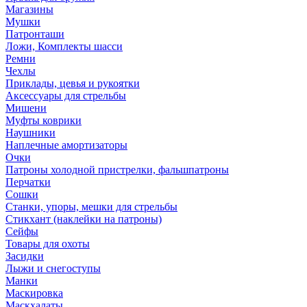
Магазины
Мушки
Патронташи
Ложи, Комплекты шасси
Ремни
Чехлы
Приклады, цевья и рукоятки
Аксессуары для стрельбы
Мишени
Муфты коврики
Наушники
Наплечные амортизаторы
Очки
Патроны холодной пристрелки, фальшпатроны
Перчатки
Сошки
Станки, упоры, мешки для стрельбы
Стикхант (наклейки на патроны)
Сейфы
Товары для охоты
Засидки
Лыжи и снегоступы
Манки
Маскировка
Маскхалаты