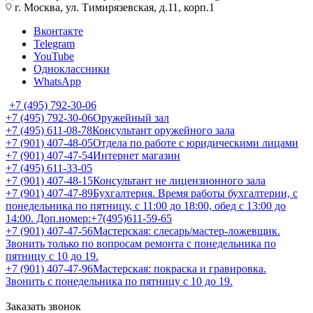
г. Москва, ул. Тимирязевская, д.11, корп.1
Вконтакте
Telegram
YouTube
Одноклассники
WhatsApp
+7 (495) 792-30-06
+7 (495) 792-30-06
Оружейный зал
+7 (495) 611-08-78
Консультант оружейного зала
+7 (901) 407-48-05
Отдела по работе с юридическими лицами
+7 (901) 407-47-54
Интернет магазин
+7 (495) 611-33-05
+7 (901) 407-48-15
Консультант не лицензионного зала
+7 (901) 407-47-89
Бухгалтерия. Время работы бухгалтерии, с
понедельника по пятницу, с 11:00 до 18:00, обед с 13:00 до
14:00. Доп.номер:+7(495)611-59-65
+7 (901) 407-47-56
Мастерская: слесарь/мастер-ложевщик.
Звонить только по вопросам ремонта с понедельника по
пятницу с 10 до 19.
+7 (901) 407-47-96
Мастерская: покраска и гравировка.
Звонить с понедельника по пятницу с 10 до 19.
Заказать звонок