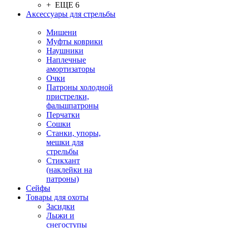
+ ЕЩЕ 6
Аксессуары для стрельбы
Мишени
Муфты коврики
Наушники
Наплечные
амортизаторы
Очки
Патроны холодной
пристрелки,
фальшпатроны
Перчатки
Сошки
Станки, упоры,
мешки для
стрельбы
Стикхант
(наклейки на
патроны)
Сейфы
Товары для охоты
Засидки
Лыжи и
снегоступы