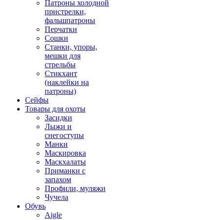
Патроны холодной
пристрелки,
фальшпатроны
Перчатки
Сошки
Станки, упоры,
мешки для
стрельбы
Стикхант
(наклейки на
патроны)
Сейфы
Товары для охоты
Засидки
Лыжи и
снегоступы
Манки
Маскировка
Маскхалаты
Приманки с
запахом
Профили, муляжи
Чучела
Обувь
Aigle