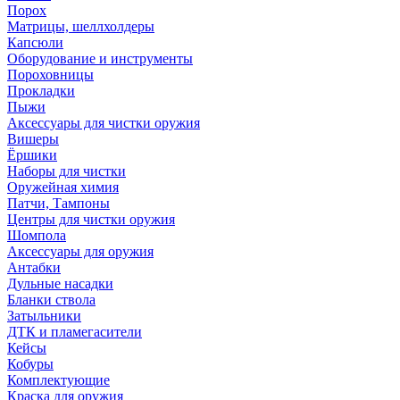
Порох
Матрицы, шеллхолдеры
Капсюли
Оборудование и инструменты
Пороховницы
Прокладки
Пыжи
Аксессуары для чистки оружия
Вишеры
Ёршики
Наборы для чистки
Оружейная химия
Патчи, Тампоны
Центры для чистки оружия
Шомпола
Аксессуары для оружия
Антабки
Дульные насадки
Бланки ствола
Затыльники
ДТК и пламегасители
Кейсы
Кобуры
Комплектующие
Краска для оружия