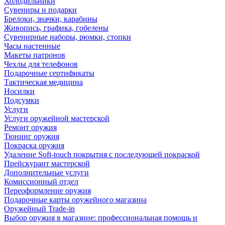
Холодильники
Сувениры и подарки
Брелоки, значки, карабины
Живопись, графика, гобелены
Сувенирные наборы, рюмки, стопки
Часы настенные
Макеты патронов
Чехлы для телефонов
Подарочные сертификаты
Тактическая медицина
Носилки
Подсумки
Услуги
Услуги оружейной мастерской
Ремонт оружия
Тюнинг оружия
Покраска оружия
Удаление Soft-touch покрытия с последующей покраской
Прейскурант мастерской
Дополнительные услуги
Комиссионный отдел
Переоформление оружия
Подарочные карты оружейного магазина
Оружейный Trade-in
Выбор оружия в магазине: профессиональная помощь и