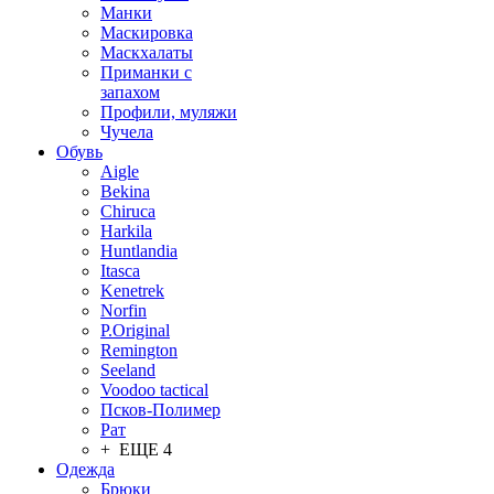
Манки
Маскировка
Маскхалаты
Приманки с
запахом
Профили, муляжи
Чучела
Обувь
Aigle
Bekina
Chiruсa
Harkila
Huntlandia
Itasca
Kenetrek
Norfin
P.Original
Remington
Seeland
Voodoo tactical
Псков-Полимер
Рат
+ ЕЩЕ 4
Одежда
Брюки