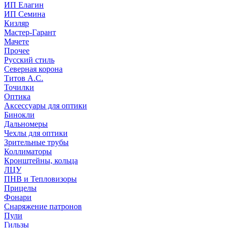
ИП Елагин
ИП Семина
Кизляр
Мастер-Гарант
Мачете
Прочее
Русский стиль
Северная корона
Титов А.С.
Точилки
Оптика
Аксессуары для оптики
Бинокли
Дальномеры
Чехлы для оптики
Зрительные трубы
Коллиматоры
Кронштейны, кольца
ЛЦУ
ПНВ и Тепловизоры
Прицелы
Фонари
Снаряжение патронов
Пули
Гильзы