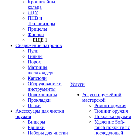
Кронштейны,
кольца
ЛЦУ
ПНВ и
Тепловизоры
Прицелы
Фонари
+ ЕЩЕ 1
Снаряжение патронов
Пули
Гильзы
Порох
Матрицы,
шеллхолдеры
Капсюли
Оборудование и
Услуги
инструменты
Пороховницы
Услуги оружейной
Прокладки
мастерской
Пыжи
Ремонт оружия
Аксессуары для чистки
Тюнинг оружия
оружия
Покраска оружия
Вишеры
Удаление Soft-
Ёршики
touch покрытия с
Наборы для чистки
последующей