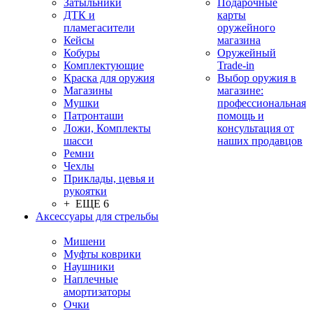
Затыльники
Подарочные
ДТК и
карты
пламегасители
оружейного
Кейсы
магазина
Кобуры
Оружейный
Комплектующие
Trade-in
Краска для оружия
Выбор оружия в
Магазины
магазине:
Мушки
профессиональная
Патронташи
помощь и
Ложи, Комплекты
консультация от
шасси
наших продавцов
Ремни
Чехлы
Приклады, цевья и
рукоятки
+ ЕЩЕ 6
Аксессуары для стрельбы
Мишени
Муфты коврики
Наушники
Наплечные
амортизаторы
Очки