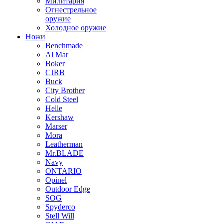
Милитария
Огнестрельное
оружие
Холодное оружие
Ножи
Benchmade
Al Mar
Boker
CJRB
Buck
City Brother
Cold Steel
Helle
Kershaw
Marser
Mora
Leatherman
Mr.BLADE
Navy
ONTARIO
Opinel
Outdoor Edge
SOG
Spyderco
Stell Will