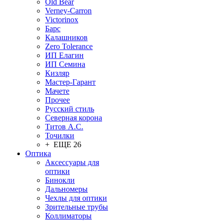
Old Bear
Verney-Carron
Victorinox
Барс
Калашников
Zero Tolerance
ИП Елагин
ИП Семина
Кизляр
Мастер-Гарант
Мачете
Прочее
Русский стиль
Северная корона
Титов А.С.
Точилки
+ ЕЩЕ 26
Оптика
Аксессуары для
оптики
Бинокли
Дальномеры
Чехлы для оптики
Зрительные трубы
Коллиматоры