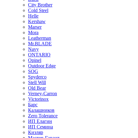
City Brother
Cold Steel
Helle
Kershaw
Marser
Mora
Leatherman
Mr.BLADE
Navy
ONTARIO
Opinel
Outdoor Edge
SOG
Spyderco
Stell Will
Old Bear
Verney-Carron
Victorinox
Барс
Калашников
Zero Tolerance
ИП Елагин
ИП Семина
Кизляр
Мастер-Гарант