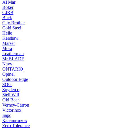
Al Mar
Boker
CJRB
Buck
City Brother
Cold Steel
Helle
Kershaw
Marser
Mora
Leatherman
Mr.BLADE
Navy
ONTARIO
Opinel
Outdoor Edge
SOG
Spyderco
Stell Will
Old Bear
Verney-Carron
Victorinox
Барс
Калашников
Zero Tolerance