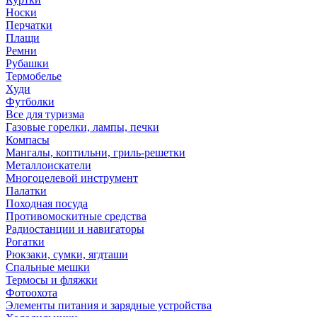
Носки
Перчатки
Плащи
Ремни
Рубашки
Термобелье
Худи
Футболки
Все для туризма
Газовые горелки, лампы, печки
Компасы
Мангалы, коптильни, гриль-решетки
Металлоискатели
Многоцелевой инструмент
Палатки
Походная посуда
Противомоскитные средства
Радиостанции и навигаторы
Рогатки
Рюкзаки, сумки, ягдташи
Спальные мешки
Термосы и фляжки
Фотоохота
Элементы питания и зарядные устройства