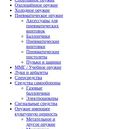
Охолощённое оружие
Холодное оружие
Пневматическое оружие
Аксессуары для
пневматических
винтовок
Баллончики
Пневматические
винтовки
Пневматические
пистолеты
Пульки и шарики
ММГ / Учебное оружие
Луки и арбалеты
Спецсредства
Средства самообороны
Газовые
баллончики
Электрошокеры
Сигнальные средства
Оружие имеющее
культурную ценность
Метательное и
другое оружие