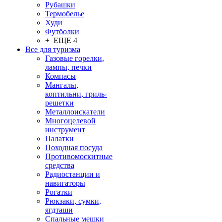
Рубашки
Термобелье
Худи
Футболки
+ ЕЩЕ 4
Все для туризма
Газовые горелки,
лампы, печки
Компасы
Мангалы,
коптильни, гриль-
решетки
Металлоискатели
Многоцелевой
инструмент
Палатки
Походная посуда
Противомоскитные
средства
Радиостанции и
навигаторы
Рогатки
Рюкзаки, сумки,
ягдташи
Спальные мешки