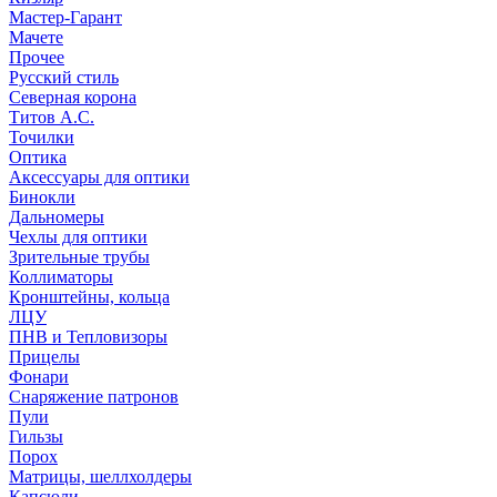
Мастер-Гарант
Мачете
Прочее
Русский стиль
Северная корона
Титов А.С.
Точилки
Оптика
Аксессуары для оптики
Бинокли
Дальномеры
Чехлы для оптики
Зрительные трубы
Коллиматоры
Кронштейны, кольца
ЛЦУ
ПНВ и Тепловизоры
Прицелы
Фонари
Снаряжение патронов
Пули
Гильзы
Порох
Матрицы, шеллхолдеры
Капсюли