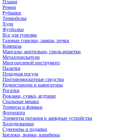
Плащи
Ремни
Рубашки
Термобелье
Худи
Футболки
Все для туризма
Газовые горелки, лампы, печки
Компасы
Мангалы, коптильни, гриль-решетки
Металлоискатели
Многоцелевой инструмент
Палатки
Походная посуда
Противомоскитные средства
Радиостанции и навигаторы
Рогатки
Рюкзаки, сумки, ягдташи
Спальные мешки
Термосы и фляжки
Фотоохота
Элементы питания и зарядные устройства
Холодильники
Сувениры и подарки
Брелоки, значки, карабины