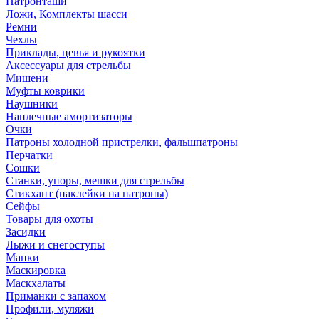
Патронташи
Ложи, Комплекты шасси
Ремни
Чехлы
Приклады, цевья и рукоятки
Аксессуары для стрельбы
Мишени
Муфты коврики
Наушники
Наплечные амортизаторы
Очки
Патроны холодной пристрелки, фальшпатроны
Перчатки
Сошки
Станки, упоры, мешки для стрельбы
Стикхант (наклейки на патроны)
Сейфы
Товары для охоты
Засидки
Лыжи и снегоступы
Манки
Маскировка
Маскхалаты
Приманки с запахом
Профили, муляжи