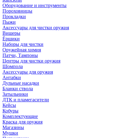
Оборудование и инструменты
Пороховницы
Прокладки
Пыжи
Аксессуары для чистки оружия
Вишеры
Ёршики
Наборы для чистки
Оружейная химия
Патчи, Тампоны
Центры для чистки оружия
Шомпола
Аксессуары для оружия
Антабки
Дульные насадки
Бланки ствола
Затыльники
ДТК и пламегасители
Кейсы
Кобуры
Комплектующие
Краска для оружия
Магазины
Мушки