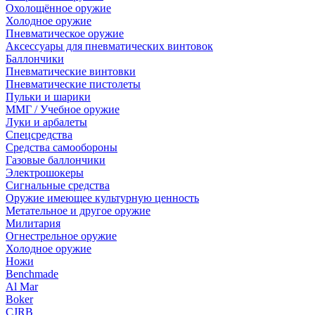
Охолощённое оружие
Холодное оружие
Пневматическое оружие
Аксессуары для пневматических винтовок
Баллончики
Пневматические винтовки
Пневматические пистолеты
Пульки и шарики
ММГ / Учебное оружие
Луки и арбалеты
Спецсредства
Средства самообороны
Газовые баллончики
Электрошокеры
Сигнальные средства
Оружие имеющее культурную ценность
Метательное и другое оружие
Милитария
Огнестрельное оружие
Холодное оружие
Ножи
Benchmade
Al Mar
Boker
CJRB