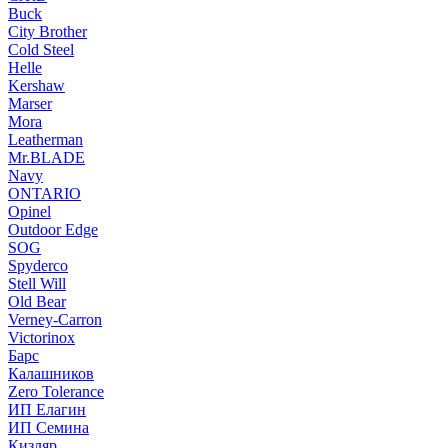
Buck
City Brother
Cold Steel
Helle
Kershaw
Marser
Mora
Leatherman
Mr.BLADE
Navy
ONTARIO
Opinel
Outdoor Edge
SOG
Spyderco
Stell Will
Old Bear
Verney-Carron
Victorinox
Барс
Калашников
Zero Tolerance
ИП Елагин
ИП Семина
Кизляр