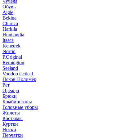
Чучела
Обувь
Aigle
Bekina
Chiruсa
Harkila
Huntlandia
Itasca
Kenetrek
Norfin
P.Original
Remington
Seeland
Voodoo tactical
Псков-Полимер
Рат
Одежда
Брюки
Комбинезоны
Головные уборы
Жилеты
Костюмы
Куртки
Носки
Перчатки