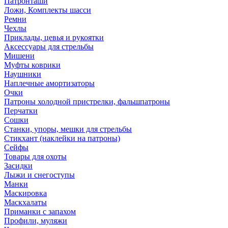
Патронташи
Ложи, Комплекты шасси
Ремни
Чехлы
Приклады, цевья и рукоятки
Аксессуары для стрельбы
Мишени
Муфты коврики
Наушники
Наплечные амортизаторы
Очки
Патроны холодной пристрелки, фальшпатроны
Перчатки
Сошки
Станки, упоры, мешки для стрельбы
Стикхант (наклейки на патроны)
Сейфы
Товары для охоты
Засидки
Лыжи и снегоступы
Манки
Маскировка
Маскхалаты
Приманки с запахом
Профили, муляжи