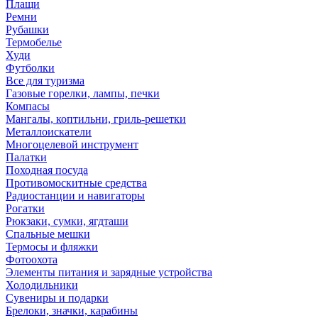
Плащи
Ремни
Рубашки
Термобелье
Худи
Футболки
Все для туризма
Газовые горелки, лампы, печки
Компасы
Мангалы, коптильни, гриль-решетки
Металлоискатели
Многоцелевой инструмент
Палатки
Походная посуда
Противомоскитные средства
Радиостанции и навигаторы
Рогатки
Рюкзаки, сумки, ягдташи
Спальные мешки
Термосы и фляжки
Фотоохота
Элементы питания и зарядные устройства
Холодильники
Сувениры и подарки
Брелоки, значки, карабины