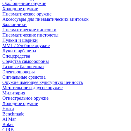
Охолощённое оружие
Холодное оружие
Пневматическое оружие
Аксессуары для пневматических винтовок
Баллончики
Пневматические винтовки
Пневматические пистолеты
Пульки и шарики
ММГ / Учебное оружие
Луки и арбалеты
Спецсредства
Средства самообороны
Газовые баллончики
Электрошокеры
Сигнальные средства
Оружие имеющее культурную ценность
Метательное и другое оружие
Милитария
Огнестрельное оружие
Холодное оружие
Ножи
Benchmade
Al Mar
Boker
CJRB