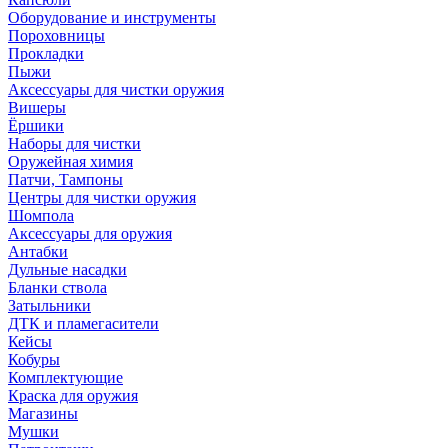
Оборудование и инструменты
Пороховницы
Прокладки
Пыжи
Аксессуары для чистки оружия
Вишеры
Ёршики
Наборы для чистки
Оружейная химия
Патчи, Тампоны
Центры для чистки оружия
Шомпола
Аксессуары для оружия
Антабки
Дульные насадки
Бланки ствола
Затыльники
ДТК и пламегасители
Кейсы
Кобуры
Комплектующие
Краска для оружия
Магазины
Мушки