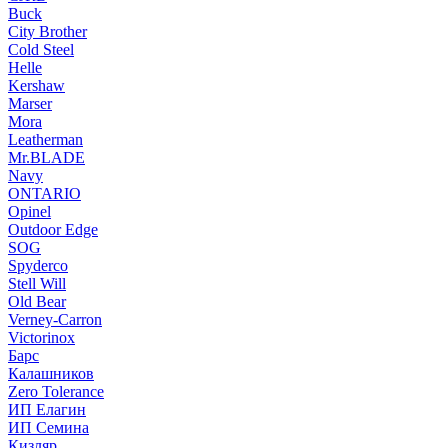
Buck
City Brother
Cold Steel
Helle
Kershaw
Marser
Mora
Leatherman
Mr.BLADE
Navy
ONTARIO
Opinel
Outdoor Edge
SOG
Spyderco
Stell Will
Old Bear
Verney-Carron
Victorinox
Барс
Калашников
Zero Tolerance
ИП Елагин
ИП Семина
Кизляр