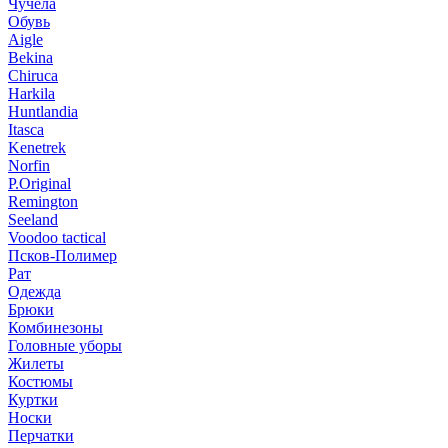
Чучела
Обувь
Aigle
Bekina
Chiruсa
Harkila
Huntlandia
Itasca
Kenetrek
Norfin
P.Original
Remington
Seeland
Voodoo tactical
Псков-Полимер
Рат
Одежда
Брюки
Комбинезоны
Головные уборы
Жилеты
Костюмы
Куртки
Носки
Перчатки