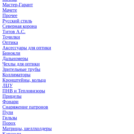
Мастер-Гарант
Мачете
Прочее
Русский стиль
Северная корона
Титов А.С.
Точилки
Оптика
Аксессуары для оптики
Бинокли
Дальномеры
Чехлы для оптики
Зрительные трубы
Коллиматоры
Кронштейны, кольца
ЛЦУ
ПНВ и Тепловизоры
Прицелы
Фонари
Снаряжение патронов
Пули
Гильзы
Порох
Матрицы, шеллхолдеры
Капсюли