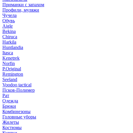
Приманки с запахом
Профили, муляжи
Чучела
Обувь
Aigle
Bekina
Chiruсa
Harkila
Huntlandia
Itasca
Kenetrek
Norfin
P.Original
Remington
Seeland
Voodoo tactical
Псков-Полимер
Рат
Одежда
Брюки
Комбинезоны
Головные уборы
Жилеты
Костюмы
Куртки