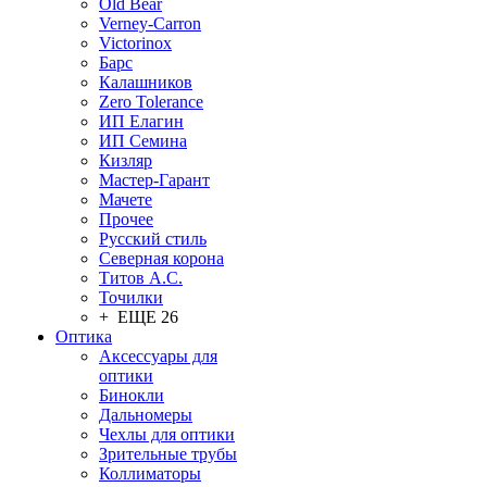
Old Bear
Verney-Carron
Victorinox
Барс
Калашников
Zero Tolerance
ИП Елагин
ИП Семина
Кизляр
Мастер-Гарант
Мачете
Прочее
Русский стиль
Северная корона
Титов А.С.
Точилки
+ ЕЩЕ 26
Оптика
Аксессуары для
оптики
Бинокли
Дальномеры
Чехлы для оптики
Зрительные трубы
Коллиматоры