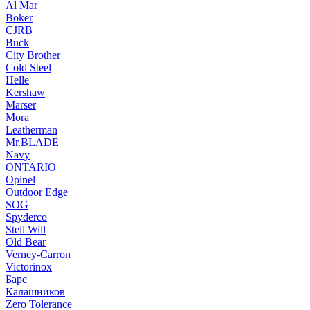
Al Mar
Boker
CJRB
Buck
City Brother
Cold Steel
Helle
Kershaw
Marser
Mora
Leatherman
Mr.BLADE
Navy
ONTARIO
Opinel
Outdoor Edge
SOG
Spyderco
Stell Will
Old Bear
Verney-Carron
Victorinox
Барс
Калашников
Zero Tolerance