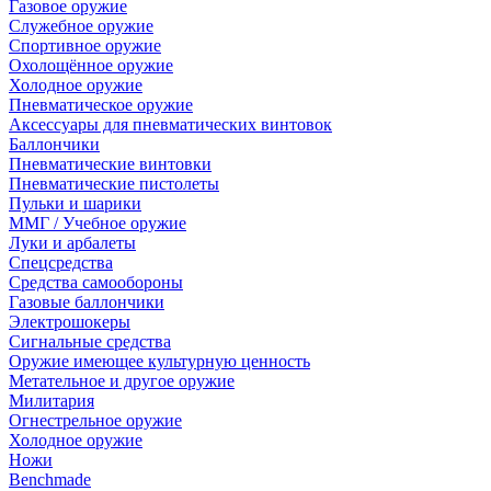
Газовое оружие
Служебное оружие
Спортивное оружие
Охолощённое оружие
Холодное оружие
Пневматическое оружие
Аксессуары для пневматических винтовок
Баллончики
Пневматические винтовки
Пневматические пистолеты
Пульки и шарики
ММГ / Учебное оружие
Луки и арбалеты
Спецсредства
Средства самообороны
Газовые баллончики
Электрошокеры
Сигнальные средства
Оружие имеющее культурную ценность
Метательное и другое оружие
Милитария
Огнестрельное оружие
Холодное оружие
Ножи
Benchmade