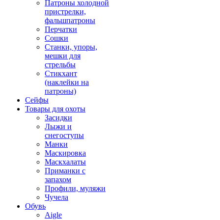
Патроны холодной
пристрелки,
фальшпатроны
Перчатки
Сошки
Станки, упоры,
мешки для
стрельбы
Стикхант
(наклейки на
патроны)
Сейфы
Товары для охоты
Засидки
Лыжи и
снегоступы
Манки
Маскировка
Маскхалаты
Приманки с
запахом
Профили, муляжи
Чучела
Обувь
Aigle