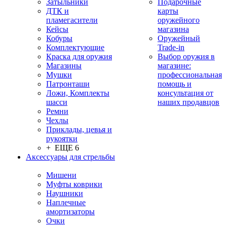
Затыльники
Подарочные
ДТК и
карты
пламегасители
оружейного
Кейсы
магазина
Кобуры
Оружейный
Комплектующие
Trade-in
Краска для оружия
Выбор оружия в
Магазины
магазине:
Мушки
профессиональная
Патронташи
помощь и
Ложи, Комплекты
консультация от
шасси
наших продавцов
Ремни
Чехлы
Приклады, цевья и
рукоятки
+ ЕЩЕ 6
Аксессуары для стрельбы
Мишени
Муфты коврики
Наушники
Наплечные
амортизаторы
Очки