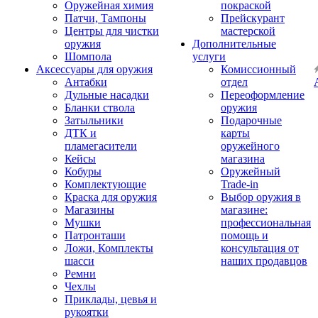
Оружейная химия
покраской
Патчи, Тампоны
Прейскурант
Центры для чистки
мастерской
оружия
Дополнительные
Шомпола
услуги
Аксессуары для оружия
Комиссионный
Антабки
отдел
Дульные насадки
Переоформление
Бланки ствола
оружия
Затыльники
Подарочные
ДТК и
карты
пламегасители
оружейного
Кейсы
магазина
Кобуры
Оружейный
Комплектующие
Trade-in
Краска для оружия
Выбор оружия в
Магазины
магазине:
Мушки
профессиональная
Патронташи
помощь и
Ложи, Комплекты
консультация от
шасси
наших продавцов
Ремни
Чехлы
Приклады, цевья и
рукоятки