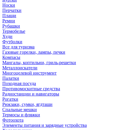
Носки
Перчатки
Плащи
Ремни
Рубашки
Термобелье
Худи
Футболки
Все для туризма
Газовые горелки, лампы, печки
Компасы
Мангалы, коптильни, гриль-решетки
Металлоискатели
Многоцелевой инструмент
Палатки
Походная посуда
Противомоскитные средства
Радиостанции и навигаторы
Рогатки
Рюкзаки, сумки, ягдташи
Спальные мешки
Термосы и фляжки
Фотоохота
Элементы питания и зарядные устройства