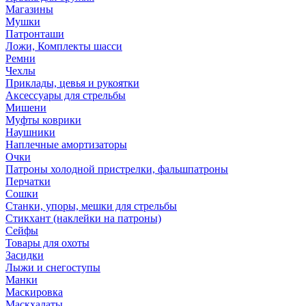
Магазины
Мушки
Патронташи
Ложи, Комплекты шасси
Ремни
Чехлы
Приклады, цевья и рукоятки
Аксессуары для стрельбы
Мишени
Муфты коврики
Наушники
Наплечные амортизаторы
Очки
Патроны холодной пристрелки, фальшпатроны
Перчатки
Сошки
Станки, упоры, мешки для стрельбы
Стикхант (наклейки на патроны)
Сейфы
Товары для охоты
Засидки
Лыжи и снегоступы
Манки
Маскировка
Маскхалаты