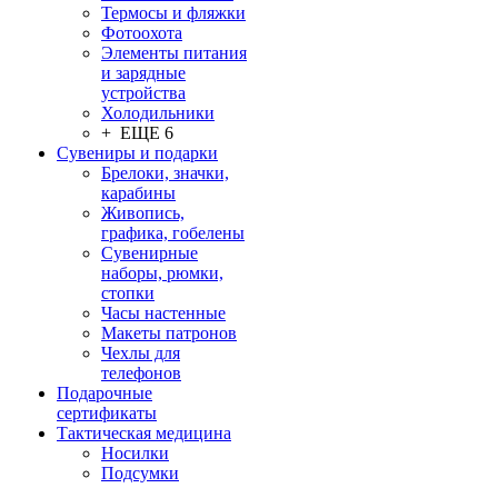
Термосы и фляжки
Фотоохота
Элементы питания
и зарядные
устройства
Холодильники
+ ЕЩЕ 6
Сувениры и подарки
Брелоки, значки,
карабины
Живопись,
графика, гобелены
Сувенирные
наборы, рюмки,
стопки
Часы настенные
Макеты патронов
Чехлы для
телефонов
Подарочные
сертификаты
Тактическая медицина
Носилки
Подсумки