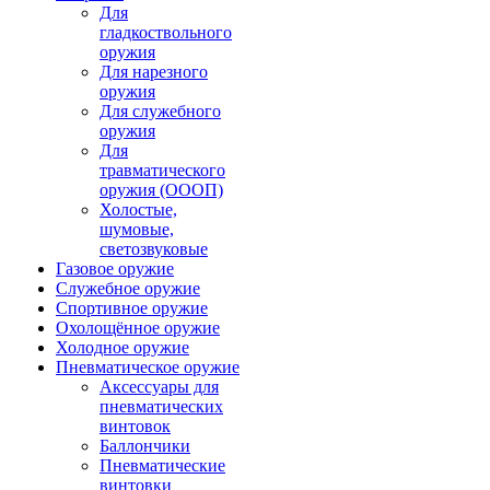
Для
гладкоствольного
оружия
Для нарезного
оружия
Для служебного
оружия
Для
травматического
оружия (ОООП)
Холостые,
шумовые,
светозвуковые
Газовое оружие
Служебное оружие
Спортивное оружие
Охолощённое оружие
Холодное оружие
Пневматическое оружие
Аксессуары для
пневматических
винтовок
Баллончики
Пневматические
винтовки