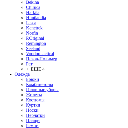
Bekina
Chiruсa
Harkila
Huntlandia
Itasca
Kenetrek
Norfin
P.Original
Remington
Seeland
Voodoo tactical
Псков-Полимер
Рат
+ ЕЩЕ 4
Одежда
Брюки
Комбинезоны
Головные уборы
Жилеты
Костюмы
Куртки
Носки
Перчатки
Плащи
Ремни