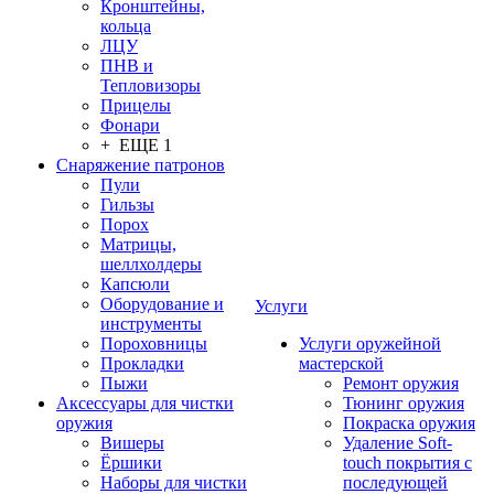
Кронштейны,
кольца
ЛЦУ
ПНВ и
Тепловизоры
Прицелы
Фонари
+ ЕЩЕ 1
Снаряжение патронов
Пули
Гильзы
Порох
Матрицы,
шеллхолдеры
Капсюли
Оборудование и
Услуги
инструменты
Пороховницы
Услуги оружейной
Прокладки
мастерской
Пыжи
Ремонт оружия
Аксессуары для чистки
Тюнинг оружия
оружия
Покраска оружия
Вишеры
Удаление Soft-
Ёршики
touch покрытия с
Наборы для чистки
последующей