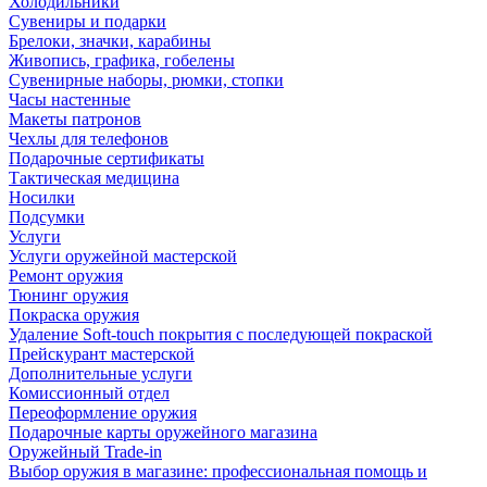
Холодильники
Сувениры и подарки
Брелоки, значки, карабины
Живопись, графика, гобелены
Сувенирные наборы, рюмки, стопки
Часы настенные
Макеты патронов
Чехлы для телефонов
Подарочные сертификаты
Тактическая медицина
Носилки
Подсумки
Услуги
Услуги оружейной мастерской
Ремонт оружия
Тюнинг оружия
Покраска оружия
Удаление Soft-touch покрытия с последующей покраской
Прейскурант мастерской
Дополнительные услуги
Комиссионный отдел
Переоформление оружия
Подарочные карты оружейного магазина
Оружейный Trade-in
Выбор оружия в магазине: профессиональная помощь и