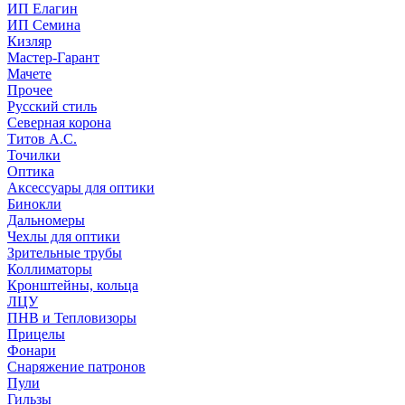
ИП Елагин
ИП Семина
Кизляр
Мастер-Гарант
Мачете
Прочее
Русский стиль
Северная корона
Титов А.С.
Точилки
Оптика
Аксессуары для оптики
Бинокли
Дальномеры
Чехлы для оптики
Зрительные трубы
Коллиматоры
Кронштейны, кольца
ЛЦУ
ПНВ и Тепловизоры
Прицелы
Фонари
Снаряжение патронов
Пули
Гильзы