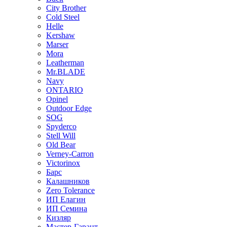
City Brother
Cold Steel
Helle
Kershaw
Marser
Mora
Leatherman
Mr.BLADE
Navy
ONTARIO
Opinel
Outdoor Edge
SOG
Spyderco
Stell Will
Old Bear
Verney-Carron
Victorinox
Барс
Калашников
Zero Tolerance
ИП Елагин
ИП Семина
Кизляр
Мастер-Гарант