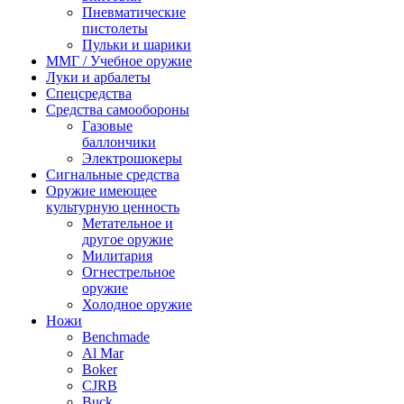
Пневматические
пистолеты
Пульки и шарики
ММГ / Учебное оружие
Луки и арбалеты
Спецсредства
Средства самообороны
Газовые
баллончики
Электрошокеры
Сигнальные средства
Оружие имеющее
культурную ценность
Метательное и
другое оружие
Милитария
Огнестрельное
оружие
Холодное оружие
Ножи
Benchmade
Al Mar
Boker
CJRB
Buck