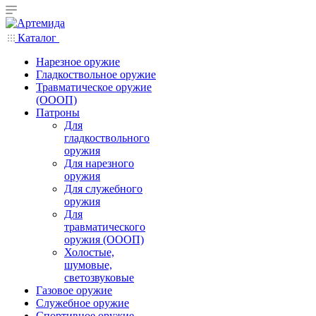
Каталог
Нарезное оружие
Гладкоствольное оружие
Травматическое оружие
(ОООП)
Патроны
Для
гладкоствольного
оружия
Для нарезного
оружия
Для служебного
оружия
Для
травматического
оружия (ОООП)
Холостые,
шумовые,
светозвуковые
Газовое оружие
Служебное оружие
Спортивное оружие