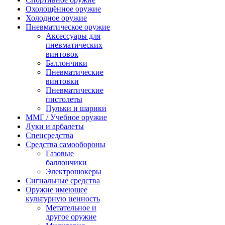
Охолощённое оружие
Холодное оружие
Пневматическое оружие
Аксессуары для
пневматических
винтовок
Баллончики
Пневматические
винтовки
Пневматические
пистолеты
Пульки и шарики
ММГ / Учебное оружие
Луки и арбалеты
Спецсредства
Средства самообороны
Газовые
баллончики
Электрошокеры
Сигнальные средства
Оружие имеющее
культурную ценность
Метательное и
другое оружие