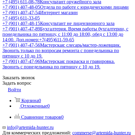
+7 (495) 611-08-78
Консультант оружейного зала
+7 (901) 407-48-05
Отдела по работе с юридическими лицами
+7 (901) 407-47-54
Интернет магазин
+7 (495) 611-33-05
+7 (901) 407-48-15
Консультант не лицензионного зала
+7 (901) 407-47-89
Бухгалтерия. Время работы бухгалтерии, с
понедельника по пятницу, с 11:00 до 18:00, обед с 13:00 до
14:00. Доп.номер:+7(495)611-59-65
+7 (901) 407-47-56
Мастерская: слесарь/мастер-ложевщик.
Звонить только по вопросам ремонта с понедельника по
пятницу с 10 до 19.
+7 (901) 407-47-96
Мастерская: покраска и гравировка.
Звонить с понедельника по пятницу с 10 до 19.
Заказать звонок
Задать вопрос
Войти
Корзина
0
Отложенные
0
Сравнение товаров
0
info@artemida-hunter.ru
Для коммерческих предложений:
commerse@artemida-hunter.ru