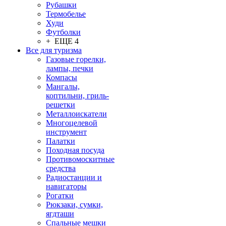
Рубашки
Термобелье
Худи
Футболки
+ ЕЩЕ 4
Все для туризма
Газовые горелки,
лампы, печки
Компасы
Мангалы,
коптильни, гриль-
решетки
Металлоискатели
Многоцелевой
инструмент
Палатки
Походная посуда
Противомоскитные
средства
Радиостанции и
навигаторы
Рогатки
Рюкзаки, сумки,
ягдташи
Спальные мешки