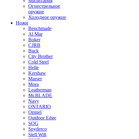
Милитария
Огнестрельное
оружие
Холодное оружие
Ножи
Benchmade
Al Mar
Boker
CJRB
Buck
City Brother
Cold Steel
Helle
Kershaw
Marser
Mora
Leatherman
Mr.BLADE
Navy
ONTARIO
Opinel
Outdoor Edge
SOG
Spyderco
Stell Will