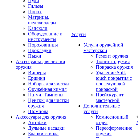
Пули
Гильзы
Порох
Матрицы,
шеллхолдеры
Капсюли
Оборудование и
Услуги
инструменты
Пороховницы
Услуги оружейной
Прокладки
мастерской
Пыжи
Ремонт оружия
Аксессуары для чистки
Тюнинг оружия
оружия
Покраска оружия
Вишеры
Удаление Soft-
Ёршики
touch покрытия с
Наборы для чистки
последующей
Оружейная химия
покраской
Патчи, Тампоны
Прейскурант
Центры для чистки
мастерской
оружия
Дополнительные
Шомпола
услуги
Аксессуары для оружия
Комиссионный
Антабки
отдел
Дульные насадки
Переоформление
Бланки ствола
оружия