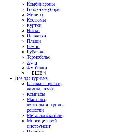
Комбинезоны
Головные уборы
Жилеты
Костюмы
Куртки
Носки
Перчатки
Плащи
Ремни
Рубашки
Термобелье
Худи
Футболки
+ ЕЩЕ 4
Все для туризма
Газовые горелки,
лампы, печки
Компасы
Мангалы,
коптильни, гриль-
решетки
Металлоискатели
Многоцелевой
инструмент
Палатки