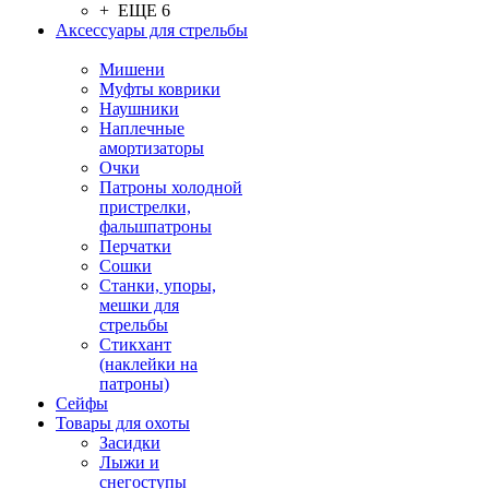
+ ЕЩЕ 6
Аксессуары для стрельбы
Мишени
Муфты коврики
Наушники
Наплечные
амортизаторы
Очки
Патроны холодной
пристрелки,
фальшпатроны
Перчатки
Сошки
Станки, упоры,
мешки для
стрельбы
Стикхант
(наклейки на
патроны)
Сейфы
Товары для охоты
Засидки
Лыжи и
снегоступы