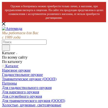
Оружие и боеприпасы можно приобрести только лично, в магазине, при
предъявлении паспорта и лицензии. На сайте эта продукция представлена в целях
ознакомления с ассортиментом розничного магазина, ее нельзя приобрести
дистанционно.
Мы работаем для Вас
с 1989 года
Каталог
По всему сайту
По каталогу
Каталог
Нарезное оружие
Гладкоствольное оружие
Травматическое оружие (ОООП)
Патроны
Для гладкоствольного оружия
Для нарезного оружия
Для служебного оружия
Для травматического оружия (ОООП)
Холостые, шумовые, светозвуковые