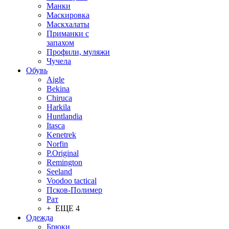
Манки
Маскировка
Маскхалаты
Приманки с
запахом
Профили, муляжи
Чучела
Обувь
Aigle
Bekina
Chiruсa
Harkila
Huntlandia
Itasca
Kenetrek
Norfin
P.Original
Remington
Seeland
Voodoo tactical
Псков-Полимер
Рат
+ ЕЩЕ 4
Одежда
Брюки