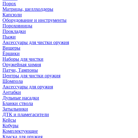
Порох
Матрицы, шеллхолдеры
Капсюли
Оборудование и инструменты
Пороховницы
Прокладки
Пыжи
Аксессуары для чистки оружия
Вишеры
Ёршики
Наборы для чистки
Оружейная химия
Патчи, Тампоны
Центры для чистки оружия
Шомпола
Аксессуары для оружия
Антабки
Дульные насадки
Бланки ствола
Затыльники
ДТК и пламегасители
Кейсы
Кобуры
Комплектующие
Краска для оружия