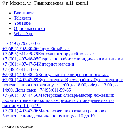
г. Москва, ул. Тимирязевская, д.11, корп.1
Вконтакте
Telegram
YouTube
Одноклассники
WhatsApp
+7 (495) 792-30-06
+7 (495) 792-30-06
Оружейный зал
+7 (495) 611-08-78
Консультант оружейного зала
+7 (901) 407-48-05
Отдела по работе с юридическими лицами
+7 (901) 407-47-54
Интернет магазин
+7 (495) 611-33-05
+7 (901) 407-48-15
Консультант не лицензионного зала
+7 (901) 407-47-89
Бухгалтерия. Время работы бухгалтерии, с
понедельника по пятницу, с 11:00 до 18:00, обед с 13:00 до
14:00. Доп.номер:+7(495)611-59-65
+7 (901) 407-47-56
Мастерская: слесарь/мастер-ложевщик.
Звонить только по вопросам ремонта с понедельника по
пятницу с 10 до 19.
+7 (901) 407-47-96
Мастерская: покраска и гравировка.
Звонить с понедельника по пятницу с 10 до 19.
Заказать звонок