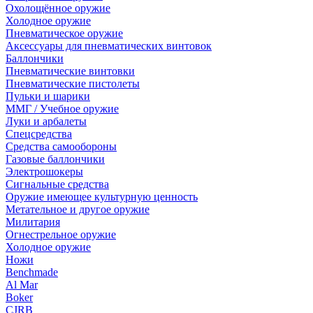
Охолощённое оружие
Холодное оружие
Пневматическое оружие
Аксессуары для пневматических винтовок
Баллончики
Пневматические винтовки
Пневматические пистолеты
Пульки и шарики
ММГ / Учебное оружие
Луки и арбалеты
Спецсредства
Средства самообороны
Газовые баллончики
Электрошокеры
Сигнальные средства
Оружие имеющее культурную ценность
Метательное и другое оружие
Милитария
Огнестрельное оружие
Холодное оружие
Ножи
Benchmade
Al Mar
Boker
CJRB