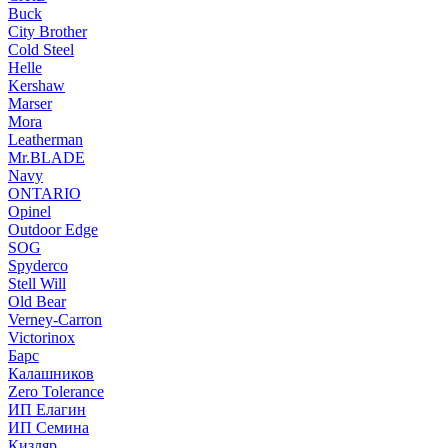
Buck
City Brother
Cold Steel
Helle
Kershaw
Marser
Mora
Leatherman
Mr.BLADE
Navy
ONTARIO
Opinel
Outdoor Edge
SOG
Spyderco
Stell Will
Old Bear
Verney-Carron
Victorinox
Барс
Калашников
Zero Tolerance
ИП Елагин
ИП Семина
Кизляр