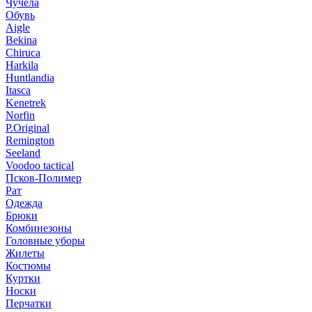
Чучела
Обувь
Aigle
Bekina
Chiruсa
Harkila
Huntlandia
Itasca
Kenetrek
Norfin
P.Original
Remington
Seeland
Voodoo tactical
Псков-Полимер
Рат
Одежда
Брюки
Комбинезоны
Головные уборы
Жилеты
Костюмы
Куртки
Носки
Перчатки