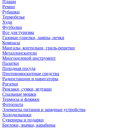
Плащи
Ремни
Рубашки
Термобелье
Худи
Футболки
Все для туризма
Газовые горелки, лампы, печки
Компасы
Мангалы, коптильни, гриль-решетки
Металлоискатели
Многоцелевой инструмент
Палатки
Походная посуда
Противомоскитные средства
Радиостанции и навигаторы
Рогатки
Рюкзаки, сумки, ягдташи
Спальные мешки
Термосы и фляжки
Фотоохота
Элементы питания и зарядные устройства
Холодильники
Сувениры и подарки
Брелоки, значки, карабины