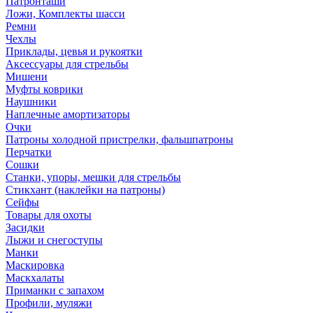
Патронташи
Ложи, Комплекты шасси
Ремни
Чехлы
Приклады, цевья и рукоятки
Аксессуары для стрельбы
Мишени
Муфты коврики
Наушники
Наплечные амортизаторы
Очки
Патроны холодной пристрелки, фальшпатроны
Перчатки
Сошки
Станки, упоры, мешки для стрельбы
Стикхант (наклейки на патроны)
Сейфы
Товары для охоты
Засидки
Лыжи и снегоступы
Манки
Маскировка
Маскхалаты
Приманки с запахом
Профили, муляжи