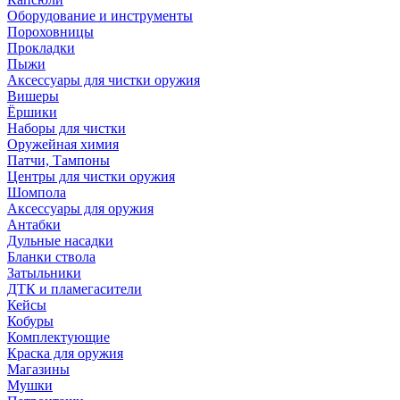
Оборудование и инструменты
Пороховницы
Прокладки
Пыжи
Аксессуары для чистки оружия
Вишеры
Ёршики
Наборы для чистки
Оружейная химия
Патчи, Тампоны
Центры для чистки оружия
Шомпола
Аксессуары для оружия
Антабки
Дульные насадки
Бланки ствола
Затыльники
ДТК и пламегасители
Кейсы
Кобуры
Комплектующие
Краска для оружия
Магазины
Мушки