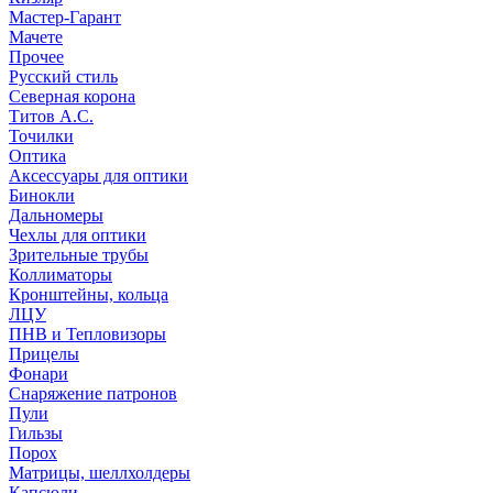
Мастер-Гарант
Мачете
Прочее
Русский стиль
Северная корона
Титов А.С.
Точилки
Оптика
Аксессуары для оптики
Бинокли
Дальномеры
Чехлы для оптики
Зрительные трубы
Коллиматоры
Кронштейны, кольца
ЛЦУ
ПНВ и Тепловизоры
Прицелы
Фонари
Снаряжение патронов
Пули
Гильзы
Порох
Матрицы, шеллхолдеры
Капсюли