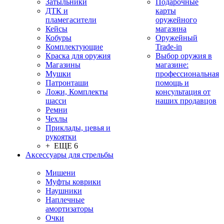
Затыльники
Подарочные
ДТК и
карты
пламегасители
оружейного
Кейсы
магазина
Кобуры
Оружейный
Комплектующие
Trade-in
Краска для оружия
Выбор оружия в
Магазины
магазине:
Мушки
профессиональная
Патронташи
помощь и
Ложи, Комплекты
консультация от
шасси
наших продавцов
Ремни
Чехлы
Приклады, цевья и
рукоятки
+ ЕЩЕ 6
Аксессуары для стрельбы
Мишени
Муфты коврики
Наушники
Наплечные
амортизаторы
Очки