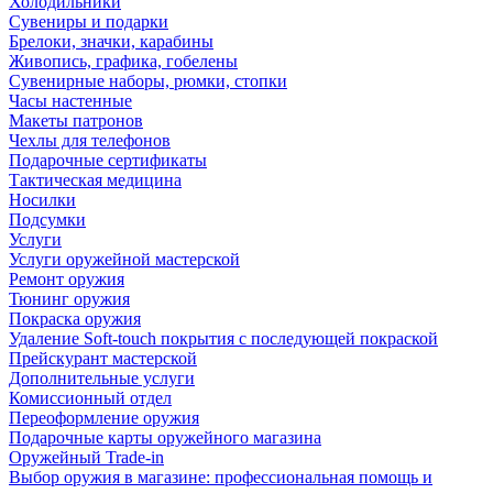
Холодильники
Сувениры и подарки
Брелоки, значки, карабины
Живопись, графика, гобелены
Сувенирные наборы, рюмки, стопки
Часы настенные
Макеты патронов
Чехлы для телефонов
Подарочные сертификаты
Тактическая медицина
Носилки
Подсумки
Услуги
Услуги оружейной мастерской
Ремонт оружия
Тюнинг оружия
Покраска оружия
Удаление Soft-touch покрытия с последующей покраской
Прейскурант мастерской
Дополнительные услуги
Комиссионный отдел
Переоформление оружия
Подарочные карты оружейного магазина
Оружейный Trade-in
Выбор оружия в магазине: профессиональная помощь и