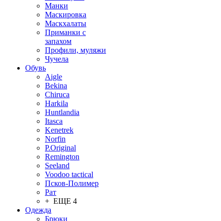
Манки
Маскировка
Маскхалаты
Приманки с
запахом
Профили, муляжи
Чучела
Обувь
Aigle
Bekina
Chiruсa
Harkila
Huntlandia
Itasca
Kenetrek
Norfin
P.Original
Remington
Seeland
Voodoo tactical
Псков-Полимер
Рат
+ ЕЩЕ 4
Одежда
Брюки