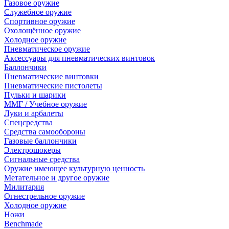
Газовое оружие
Служебное оружие
Спортивное оружие
Охолощённое оружие
Холодное оружие
Пневматическое оружие
Аксессуары для пневматических винтовок
Баллончики
Пневматические винтовки
Пневматические пистолеты
Пульки и шарики
ММГ / Учебное оружие
Луки и арбалеты
Спецсредства
Средства самообороны
Газовые баллончики
Электрошокеры
Сигнальные средства
Оружие имеющее культурную ценность
Метательное и другое оружие
Милитария
Огнестрельное оружие
Холодное оружие
Ножи
Benchmade