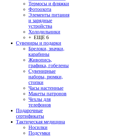
Термосы и фляжки
Фотоохота
Элементы питания
и зарядные
устройства
Холодильники
+ ЕЩЕ 6
Сувениры и подарки
Брелоки, значки,
карабины
Живопись,
графика, гобелены
Сувенирные
наборы, рюмки,
стопки
Часы настенные
Макеты патронов
Чехлы для
телефонов
Подарочные
сертификаты
Тактическая медицина
Носилки
Подсумки