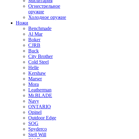
Милитария
Огнестрельное
оружие
Холодное оружие
Ножи
Benchmade
Al Mar
Boker
CJRB
Buck
City Brother
Cold Steel
Helle
Kershaw
Marser
Mora
Leatherman
Mr.BLADE
Navy
ONTARIO
Opinel
Outdoor Edge
SOG
Spyderco
Stell Will