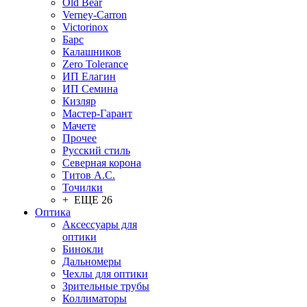
Old Bear
Verney-Carron
Victorinox
Барс
Калашников
Zero Tolerance
ИП Елагин
ИП Семина
Кизляр
Мастер-Гарант
Мачете
Прочее
Русский стиль
Северная корона
Титов А.С.
Точилки
+ ЕЩЕ 26
Оптика
Аксессуары для
оптики
Бинокли
Дальномеры
Чехлы для оптики
Зрительные трубы
Коллиматоры