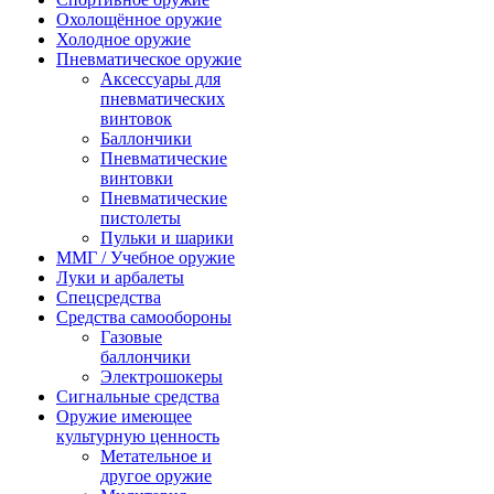
Охолощённое оружие
Холодное оружие
Пневматическое оружие
Аксессуары для
пневматических
винтовок
Баллончики
Пневматические
винтовки
Пневматические
пистолеты
Пульки и шарики
ММГ / Учебное оружие
Луки и арбалеты
Спецсредства
Средства самообороны
Газовые
баллончики
Электрошокеры
Сигнальные средства
Оружие имеющее
культурную ценность
Метательное и
другое оружие