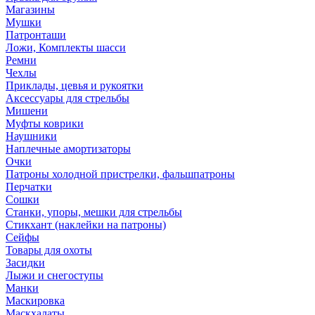
Магазины
Мушки
Патронташи
Ложи, Комплекты шасси
Ремни
Чехлы
Приклады, цевья и рукоятки
Аксессуары для стрельбы
Мишени
Муфты коврики
Наушники
Наплечные амортизаторы
Очки
Патроны холодной пристрелки, фальшпатроны
Перчатки
Сошки
Станки, упоры, мешки для стрельбы
Стикхант (наклейки на патроны)
Сейфы
Товары для охоты
Засидки
Лыжи и снегоступы
Манки
Маскировка
Маскхалаты