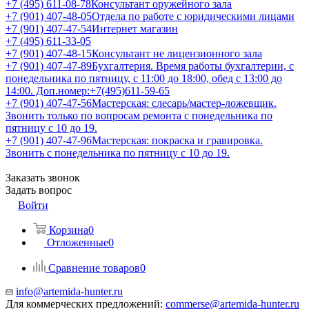
+7 (495) 611-08-78
Консультант оружейного зала
+7 (901) 407-48-05
Отдела по работе с юридическими лицами
+7 (901) 407-47-54
Интернет магазин
+7 (495) 611-33-05
+7 (901) 407-48-15
Консультант не лицензионного зала
+7 (901) 407-47-89
Бухгалтерия. Время работы бухгалтерии, с
понедельника по пятницу, с 11:00 до 18:00, обед с 13:00 до
14:00. Доп.номер:+7(495)611-59-65
+7 (901) 407-47-56
Мастерская: слесарь/мастер-ложевщик.
Звонить только по вопросам ремонта с понедельника по
пятницу с 10 до 19.
+7 (901) 407-47-96
Мастерская: покраска и гравировка.
Звонить с понедельника по пятницу с 10 до 19.
Заказать звонок
Задать вопрос
Войти
Корзина
0
Отложенные
0
Сравнение товаров
0
info@artemida-hunter.ru
Для коммерческих предложений:
commerse@artemida-hunter.ru