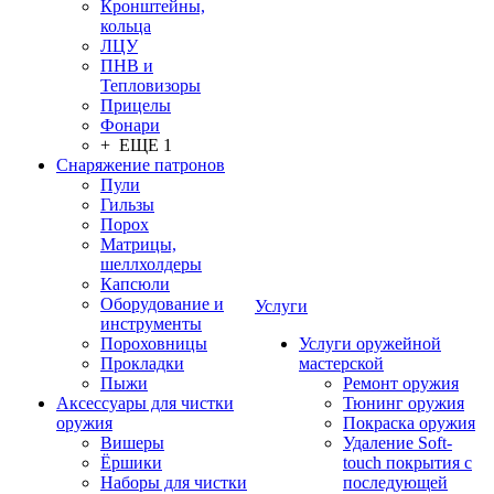
Кронштейны,
кольца
ЛЦУ
ПНВ и
Тепловизоры
Прицелы
Фонари
+ ЕЩЕ 1
Снаряжение патронов
Пули
Гильзы
Порох
Матрицы,
шеллхолдеры
Капсюли
Оборудование и
Услуги
инструменты
Пороховницы
Услуги оружейной
Прокладки
мастерской
Пыжи
Ремонт оружия
Аксессуары для чистки
Тюнинг оружия
оружия
Покраска оружия
Вишеры
Удаление Soft-
Ёршики
touch покрытия с
Наборы для чистки
последующей