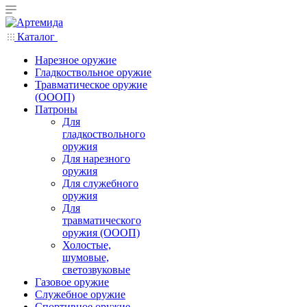
Каталог
Нарезное оружие
Гладкоствольное оружие
Травматическое оружие
(ОООП)
Патроны
Для
гладкоствольного
оружия
Для нарезного
оружия
Для служебного
оружия
Для
травматического
оружия (ОООП)
Холостые,
шумовые,
светозвуковые
Газовое оружие
Служебное оружие
Спортивное оружие