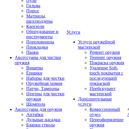
Пули
Гильзы
Порох
Матрицы,
шеллхолдеры
Капсюли
Оборудование и
Услуги
инструменты
Пороховницы
Услуги оружейной
Прокладки
мастерской
Пыжи
Ремонт оружия
Аксессуары для чистки
Тюнинг оружия
оружия
Покраска оружия
Вишеры
Удаление Soft-
Ёршики
touch покрытия с
Наборы для чистки
последующей
Оружейная химия
покраской
Патчи, Тампоны
Прейскурант
Центры для чистки
мастерской
оружия
Дополнительные
Шомпола
услуги
Аксессуары для оружия
Комиссионный
Антабки
отдел
Дульные насадки
Переоформление
Бланки ствола
оружия