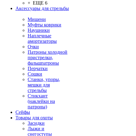
+ ЕЩЕ 6
Аксессуары для стрельбы
Мишени
Муфты коврики
Наушники
Наплечные
амортизаторы
Очки
Патроны холодной
пристрелки,
фальшпатроны
Перчатки
Сошки
Станки, упоры,
мешки для
стрельбы
Стикхант
(наклейки на
патроны)
Сейфы
Товары для охоты
Засидки
Лыжи и
снегоступы