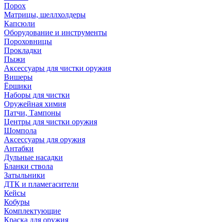
Порох
Матрицы, шеллхолдеры
Капсюли
Оборудование и инструменты
Пороховницы
Прокладки
Пыжи
Аксессуары для чистки оружия
Вишеры
Ёршики
Наборы для чистки
Оружейная химия
Патчи, Тампоны
Центры для чистки оружия
Шомпола
Аксессуары для оружия
Антабки
Дульные насадки
Бланки ствола
Затыльники
ДТК и пламегасители
Кейсы
Кобуры
Комплектующие
Краска для оружия