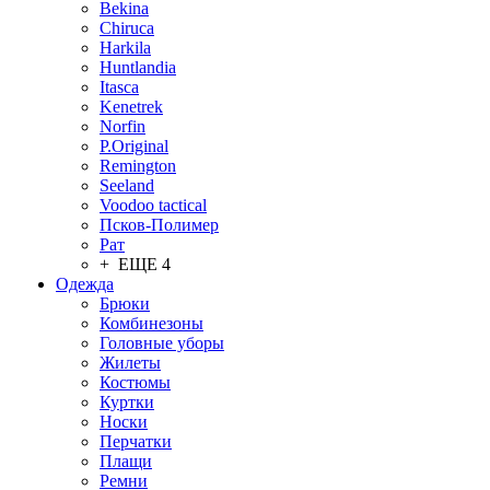
Bekina
Chiruсa
Harkila
Huntlandia
Itasca
Kenetrek
Norfin
P.Original
Remington
Seeland
Voodoo tactical
Псков-Полимер
Рат
+ ЕЩЕ 4
Одежда
Брюки
Комбинезоны
Головные уборы
Жилеты
Костюмы
Куртки
Носки
Перчатки
Плащи
Ремни