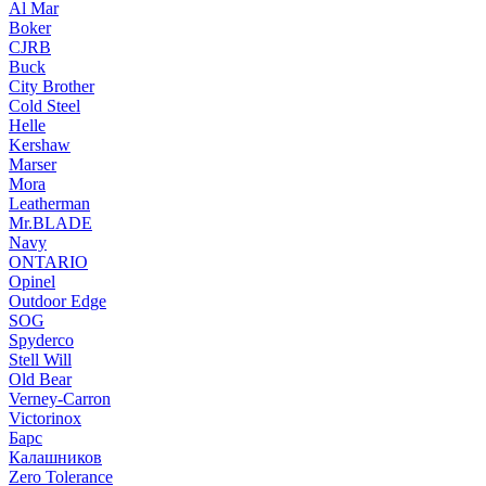
Al Mar
Boker
CJRB
Buck
City Brother
Cold Steel
Helle
Kershaw
Marser
Mora
Leatherman
Mr.BLADE
Navy
ONTARIO
Opinel
Outdoor Edge
SOG
Spyderco
Stell Will
Old Bear
Verney-Carron
Victorinox
Барс
Калашников
Zero Tolerance