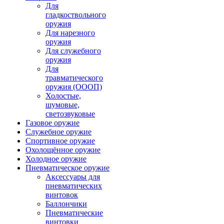
Для
гладкоствольного
оружия
Для нарезного
оружия
Для служебного
оружия
Для
травматического
оружия (ОООП)
Холостые,
шумовые,
светозвуковые
Газовое оружие
Служебное оружие
Спортивное оружие
Охолощённое оружие
Холодное оружие
Пневматическое оружие
Аксессуары для
пневматических
винтовок
Баллончики
Пневматические
винтовки