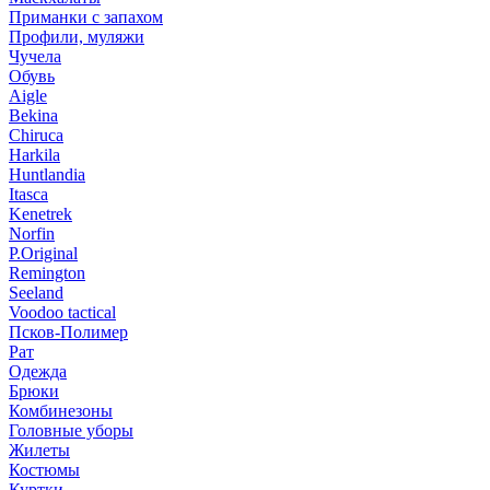
Приманки с запахом
Профили, муляжи
Чучела
Обувь
Aigle
Bekina
Chiruсa
Harkila
Huntlandia
Itasca
Kenetrek
Norfin
P.Original
Remington
Seeland
Voodoo tactical
Псков-Полимер
Рат
Одежда
Брюки
Комбинезоны
Головные уборы
Жилеты
Костюмы
Куртки