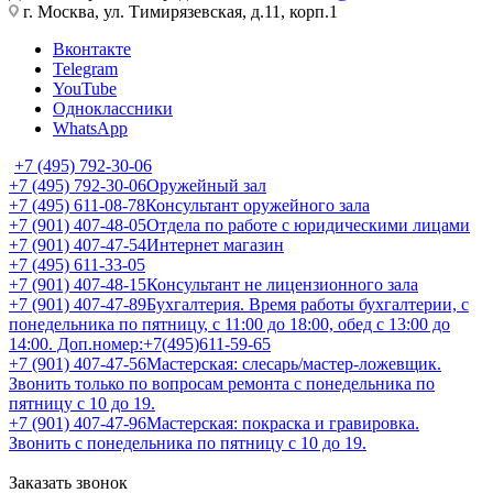
г. Москва, ул. Тимирязевская, д.11, корп.1
Вконтакте
Telegram
YouTube
Одноклассники
WhatsApp
+7 (495) 792-30-06
+7 (495) 792-30-06
Оружейный зал
+7 (495) 611-08-78
Консультант оружейного зала
+7 (901) 407-48-05
Отдела по работе с юридическими лицами
+7 (901) 407-47-54
Интернет магазин
+7 (495) 611-33-05
+7 (901) 407-48-15
Консультант не лицензионного зала
+7 (901) 407-47-89
Бухгалтерия. Время работы бухгалтерии, с
понедельника по пятницу, с 11:00 до 18:00, обед с 13:00 до
14:00. Доп.номер:+7(495)611-59-65
+7 (901) 407-47-56
Мастерская: слесарь/мастер-ложевщик.
Звонить только по вопросам ремонта с понедельника по
пятницу с 10 до 19.
+7 (901) 407-47-96
Мастерская: покраска и гравировка.
Звонить с понедельника по пятницу с 10 до 19.
Заказать звонок