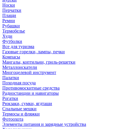
Носки
Перчатки
Плащи
Ремни
Рубашки
Термобелье
Худи
Футболки
Все для туризма
Газовые горелки, лампы, печки
Компасы
Мангалы, коптильни, гриль-решетки
Металлоискатели
Многоцелевой инструмент
Палатки
Походная посуда
Противомоскитные средства
Радиостанции и навигаторы
Рогатки
Рюкзаки, сумки, ягдташи
Спальные мешки
Термосы и фляжки
Фотоохота
Элементы питания и зарядные устройства