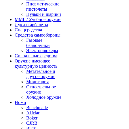
Пневматические
пистолеты
Пульки и шарики
ММГ / Учебное оружие
Луки и арбалеты
Спецсредства
Средства самообороны
Газовые
баллончики
Электрошокеры
Сигнальные средства
Оружие имеющее
культурную ценность
Метательное и
другое оружие
Милитария
Огнестрельное
оружие
Холодное оружие
Ножи
Benchmade
Al Mar
Boker
CJRB
Buck