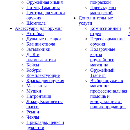
Оружейная химия
покраской
Патчи, Тампоны
Прейскурант
Центры для чистки
мастерской
оружия
Дополнительные
Шомпола
услуги
Аксессуары для оружия
Комиссионный
Антабки
отдел
Дульные насадки
Переоформление
Бланки ствола
оружия
Затыльники
Подарочные
ДТК и
карты
пламегасители
оружейного
Кейсы
магазина
Кобуры
Оружейный
Комплектующие
Trade-in
Краска для оружия
Выбор оружия в
Магазины
магазине:
Мушки
профессиональная
Патронташи
помощь и
Ложи, Комплекты
консультация от
шасси
наших продавцов
Ремни
Чехлы
Приклады, цевья и
рукоятки