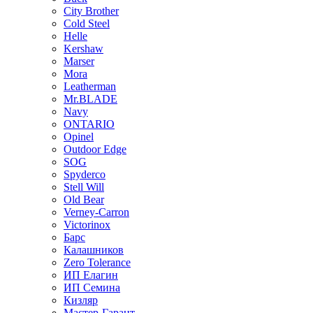
City Brother
Cold Steel
Helle
Kershaw
Marser
Mora
Leatherman
Mr.BLADE
Navy
ONTARIO
Opinel
Outdoor Edge
SOG
Spyderco
Stell Will
Old Bear
Verney-Carron
Victorinox
Барс
Калашников
Zero Tolerance
ИП Елагин
ИП Семина
Кизляр
Мастер-Гарант