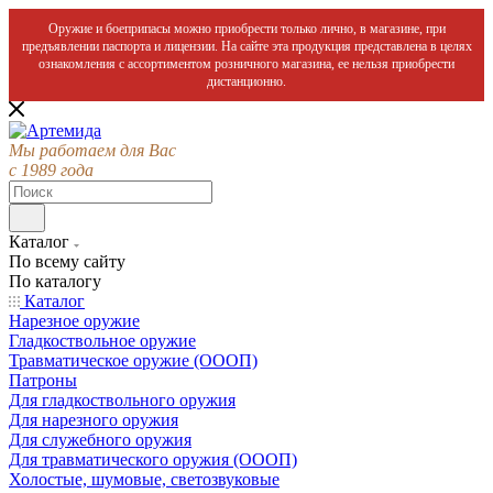
Оружие и боеприпасы можно приобрести только лично, в магазине, при
предъявлении паспорта и лицензии. На сайте эта продукция представлена в целях
ознакомления с ассортиментом розничного магазина, ее нельзя приобрести
дистанционно.
Мы работаем для Вас
с 1989 года
Каталог
По всему сайту
По каталогу
Каталог
Нарезное оружие
Гладкоствольное оружие
Травматическое оружие (ОООП)
Патроны
Для гладкоствольного оружия
Для нарезного оружия
Для служебного оружия
Для травматического оружия (ОООП)
Холостые, шумовые, светозвуковые