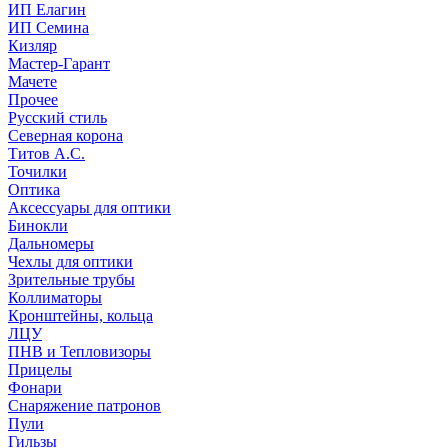
ИП Елагин
ИП Семина
Кизляр
Мастер-Гарант
Мачете
Прочее
Русский стиль
Северная корона
Титов А.С.
Точилки
Оптика
Аксессуары для оптики
Бинокли
Дальномеры
Чехлы для оптики
Зрительные трубы
Коллиматоры
Кронштейны, кольца
ЛЦУ
ПНВ и Тепловизоры
Прицелы
Фонари
Снаряжение патронов
Пули
Гильзы