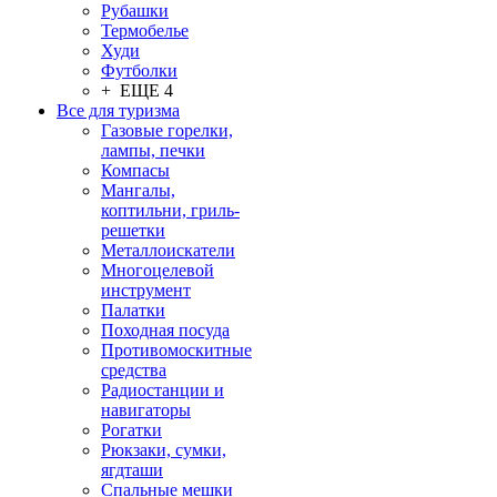
Рубашки
Термобелье
Худи
Футболки
+ ЕЩЕ 4
Все для туризма
Газовые горелки,
лампы, печки
Компасы
Мангалы,
коптильни, гриль-
решетки
Металлоискатели
Многоцелевой
инструмент
Палатки
Походная посуда
Противомоскитные
средства
Радиостанции и
навигаторы
Рогатки
Рюкзаки, сумки,
ягдташи
Спальные мешки