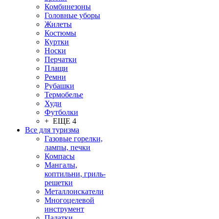
Комбинезоны
Головные уборы
Жилеты
Костюмы
Куртки
Носки
Перчатки
Плащи
Ремни
Рубашки
Термобелье
Худи
Футболки
+ ЕЩЕ 4
Все для туризма
Газовые горелки,
лампы, печки
Компасы
Мангалы,
коптильни, гриль-
решетки
Металлоискатели
Многоцелевой
инструмент
Палатки