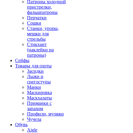
Патроны холодной
пристрелки,
фальшпатроны
Перчатки
Сошки
Станки, упоры,
мешки для
стрельбы
Стикхант
(наклейки на
патроны)
Сейфы
Товары для охоты
Засидки
Лыжи и
снегоступы
Манки
Маскировка
Маскхалаты
Приманки с
запахом
Профили, муляжи
Чучела
Обувь
Aigle