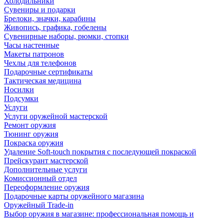
Холодильники
Сувениры и подарки
Брелоки, значки, карабины
Живопись, графика, гобелены
Сувенирные наборы, рюмки, стопки
Часы настенные
Макеты патронов
Чехлы для телефонов
Подарочные сертификаты
Тактическая медицина
Носилки
Подсумки
Услуги
Услуги оружейной мастерской
Ремонт оружия
Тюнинг оружия
Покраска оружия
Удаление Soft-touch покрытия с последующей покраской
Прейскурант мастерской
Дополнительные услуги
Комиссионный отдел
Переоформление оружия
Подарочные карты оружейного магазина
Оружейный Trade-in
Выбор оружия в магазине: профессиональная помощь и