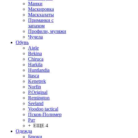
Манки
Маскировка
Маскхалаты
Приманки с
запахом
Профили, муляжи
Чучела
Обувь
Aigle
Bekina
Chiruсa
Harkila
Huntlandia
Itasca
Kenetrek
Norfin
P.Original
Remington
Seeland
Voodoo tactical
Псков-Полимер
Рат
+ ЕЩЕ 4
Одежда
Брюки