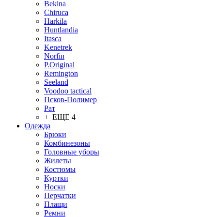
Bekina
Chiruсa
Harkila
Huntlandia
Itasca
Kenetrek
Norfin
P.Original
Remington
Seeland
Voodoo tactical
Псков-Полимер
Рат
+ ЕЩЕ 4
Одежда
Брюки
Комбинезоны
Головные уборы
Жилеты
Костюмы
Куртки
Носки
Перчатки
Плащи
Ремни