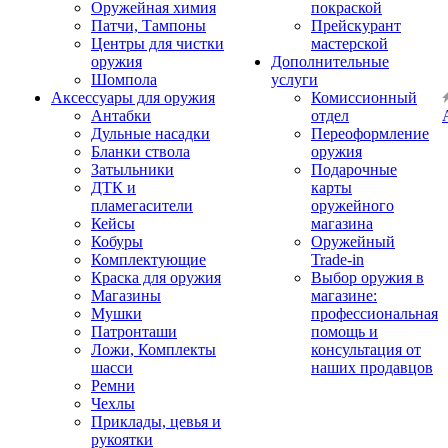
Оружейная химия
покраской
Патчи, Тампоны
Прейскурант
Центры для чистки
мастерской
оружия
Дополнительные
Шомпола
услуги
Аксессуары для оружия
Комиссионный
Антабки
отдел
Дульные насадки
Переоформление
Бланки ствола
оружия
Затыльники
Подарочные
ДТК и
карты
пламегасители
оружейного
Кейсы
магазина
Кобуры
Оружейный
Комплектующие
Trade-in
Краска для оружия
Выбор оружия в
Магазины
магазине:
Мушки
профессиональная
Патронташи
помощь и
Ложи, Комплекты
консультация от
шасси
наших продавцов
Ремни
Чехлы
Приклады, цевья и
рукоятки