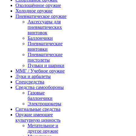
Охолощённое оружие
Холодное оружие
Пневматическое оружие
Аксессуары для
пневматических
винтовок
Баллончики
Пневматические
винтовки
Пневматические
пистолеты
Пульки и шарики
ММГ / Учебное оружие
Луки и арбалеты
Спецсредства
Средства самообороны
Газовые
баллончики
Электрошокеры
Сигнальные средства
Оружие имеющее
культурную ценность
Метательное и
другое оружие