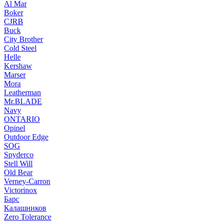
Al Mar
Boker
CJRB
Buck
City Brother
Cold Steel
Helle
Kershaw
Marser
Mora
Leatherman
Mr.BLADE
Navy
ONTARIO
Opinel
Outdoor Edge
SOG
Spyderco
Stell Will
Old Bear
Verney-Carron
Victorinox
Барс
Калашников
Zero Tolerance