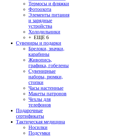
Термосы и фляжки
Фотоохота
Элементы питания
и зарядные
устройства
Холодильники
+ ЕЩЕ 6
Сувениры и подарки
Брелоки, значки,
карабины
Живопись,
графика, гобелены
Сувенирные
наборы, рюмки,
стопки
Часы настенные
Макеты патронов
Чехлы для
телефонов
Подарочные
сертификаты
Тактическая медицина
Носилки
Подсумки