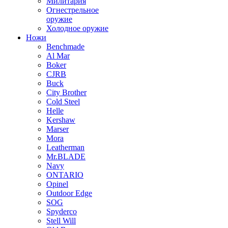
Милитария
Огнестрельное
оружие
Холодное оружие
Ножи
Benchmade
Al Mar
Boker
CJRB
Buck
City Brother
Cold Steel
Helle
Kershaw
Marser
Mora
Leatherman
Mr.BLADE
Navy
ONTARIO
Opinel
Outdoor Edge
SOG
Spyderco
Stell Will