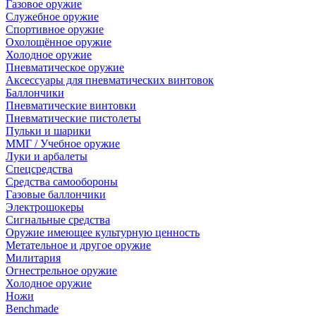
Газовое оружие
Служебное оружие
Спортивное оружие
Охолощённое оружие
Холодное оружие
Пневматическое оружие
Аксессуары для пневматических винтовок
Баллончики
Пневматические винтовки
Пневматические пистолеты
Пульки и шарики
ММГ / Учебное оружие
Луки и арбалеты
Спецсредства
Средства самообороны
Газовые баллончики
Электрошокеры
Сигнальные средства
Оружие имеющее культурную ценность
Метательное и другое оружие
Милитария
Огнестрельное оружие
Холодное оружие
Ножи
Benchmade