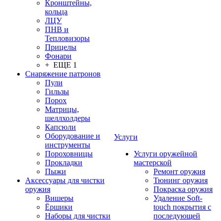
Кронштейны,
кольца
ЛЦУ
ПНВ и
Тепловизоры
Прицелы
Фонари
+ ЕЩЕ 1
Снаряжение патронов
Пули
Гильзы
Порох
Матрицы,
шеллхолдеры
Капсюли
Оборудование и
Услуги
инструменты
Пороховницы
Услуги оружейной
Прокладки
мастерской
Пыжи
Ремонт оружия
Аксессуары для чистки
Тюнинг оружия
оружия
Покраска оружия
Вишеры
Удаление Soft-
Ёршики
touch покрытия с
Наборы для чистки
последующей