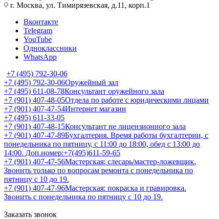
г. Москва, ул. Тимирязевская, д.11, корп.1
Вконтакте
Telegram
YouTube
Одноклассники
WhatsApp
+7 (495) 792-30-06
+7 (495) 792-30-06
Оружейный зал
+7 (495) 611-08-78
Консультант оружейного зала
+7 (901) 407-48-05
Отдела по работе с юридическими лицами
+7 (901) 407-47-54
Интернет магазин
+7 (495) 611-33-05
+7 (901) 407-48-15
Консультант не лицензионного зала
+7 (901) 407-47-89
Бухгалтерия. Время работы бухгалтерии, с
понедельника по пятницу, с 11:00 до 18:00, обед с 13:00 до
14:00. Доп.номер:+7(495)611-59-65
+7 (901) 407-47-56
Мастерская: слесарь/мастер-ложевщик.
Звонить только по вопросам ремонта с понедельника по
пятницу с 10 до 19.
+7 (901) 407-47-96
Мастерская: покраска и гравировка.
Звонить с понедельника по пятницу с 10 до 19.
Заказать звонок