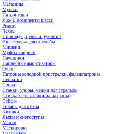
Магазины
Мушки
Патронташи
Ложи, Комплекты шасси
Ремни
Чехлы
Приклады, цевья и рукоятки
Аксессуары для стрельбы
Мишени
Муфты коврики
Наушники
Наплечные амортизаторы
Очки
Патроны холодной пристрелки, фальшпатроны
Перчатки
Сошки
Станки, упоры, мешки для стрельбы
Стикхант (наклейки на патроны)
Сейфы
Товары для охоты
Засидки
Лыжи и снегоступы
Манки
Маскировка
Маскхалаты