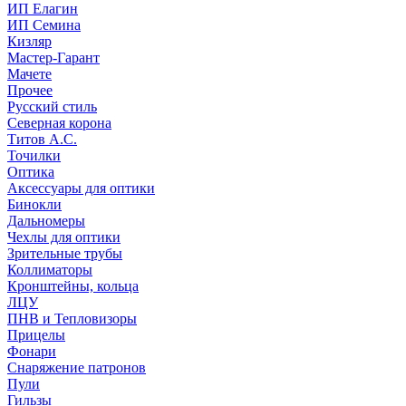
ИП Елагин
ИП Семина
Кизляр
Мастер-Гарант
Мачете
Прочее
Русский стиль
Северная корона
Титов А.С.
Точилки
Оптика
Аксессуары для оптики
Бинокли
Дальномеры
Чехлы для оптики
Зрительные трубы
Коллиматоры
Кронштейны, кольца
ЛЦУ
ПНВ и Тепловизоры
Прицелы
Фонари
Снаряжение патронов
Пули
Гильзы