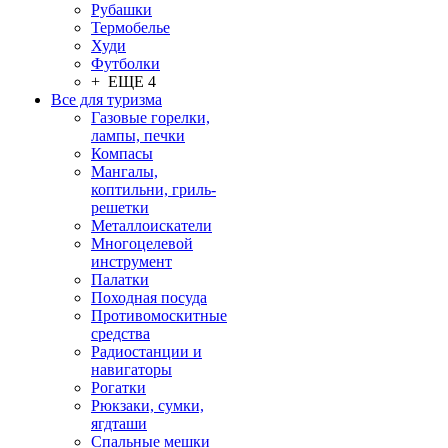
Рубашки
Термобелье
Худи
Футболки
+ ЕЩЕ 4
Все для туризма
Газовые горелки,
лампы, печки
Компасы
Мангалы,
коптильни, гриль-
решетки
Металлоискатели
Многоцелевой
инструмент
Палатки
Походная посуда
Противомоскитные
средства
Радиостанции и
навигаторы
Рогатки
Рюкзаки, сумки,
ягдташи
Спальные мешки