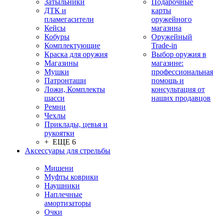
Затыльники
Подарочные
ДТК и
карты
пламегасители
оружейного
Кейсы
магазина
Кобуры
Оружейный
Комплектующие
Trade-in
Краска для оружия
Выбор оружия в
Магазины
магазине:
Мушки
профессиональная
Патронташи
помощь и
Ложи, Комплекты
консультация от
шасси
наших продавцов
Ремни
Чехлы
Приклады, цевья и
рукоятки
+ ЕЩЕ 6
Аксессуары для стрельбы
Мишени
Муфты коврики
Наушники
Наплечные
амортизаторы
Очки