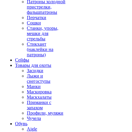
Патроны холодной
пристрелки,
фальшпатроны
Перчатки
Сошки
Станки, упоры,
мешки для
стрельбы
Стикхант
(наклейки на
патроны)
Сейфы
Товары для охоты
Засидки
Лыжи и
снегоступы
Манки
Маскировка
Маскхалаты
Приманки с
запахом
Профили, муляжи
Чучела
Обувь
Aigle