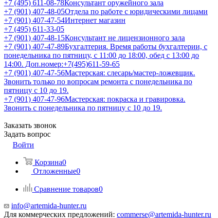
+7 (495) 611-08-78
Консультант оружейного зала
+7 (901) 407-48-05
Отдела по работе с юридическими лицами
+7 (901) 407-47-54
Интернет магазин
+7 (495) 611-33-05
+7 (901) 407-48-15
Консультант не лицензионного зала
+7 (901) 407-47-89
Бухгалтерия. Время работы бухгалтерии, с
понедельника по пятницу, с 11:00 до 18:00, обед с 13:00 до
14:00. Доп.номер:+7(495)611-59-65
+7 (901) 407-47-56
Мастерская: слесарь/мастер-ложевщик.
Звонить только по вопросам ремонта с понедельника по
пятницу с 10 до 19.
+7 (901) 407-47-96
Мастерская: покраска и гравировка.
Звонить с понедельника по пятницу с 10 до 19.
Заказать звонок
Задать вопрос
Войти
Корзина
0
Отложенные
0
Сравнение товаров
0
info@artemida-hunter.ru
Для коммерческих предложений:
commerse@artemida-hunter.ru