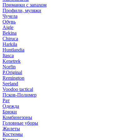
Приманки с запахом
Профили, муляжи
Чучела
Обувь
Aigle
Bekina
Chiruсa
Harkila
Huntlandia
Itasca
Kenetrek
Norfin
P.Original
Remington
Seeland
Voodoo tactical
Псков-Полимер
Рат
Одежда
Брюки
Комбинезоны
Головные уборы
Жилеты
Костюмы
Куртки