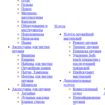
Пули
Гильзы
Порох
Матрицы,
шеллхолдеры
Капсюли
Оборудование и
Услуги
инструменты
Пороховницы
Услуги оружейной
Прокладки
мастерской
Пыжи
Ремонт оружия
Аксессуары для чистки
Тюнинг оружия
оружия
Покраска оружия
Вишеры
Удаление Soft-
Ёршики
touch покрытия с
Наборы для чистки
последующей
Оружейная химия
покраской
Патчи, Тампоны
Прейскурант
Центры для чистки
мастерской
оружия
Дополнительные
Шомпола
услуги
Аксессуары для оружия
Комиссионный
Антабки
отдел
Дульные насадки
Переоформление
Бланки ствола
оружия