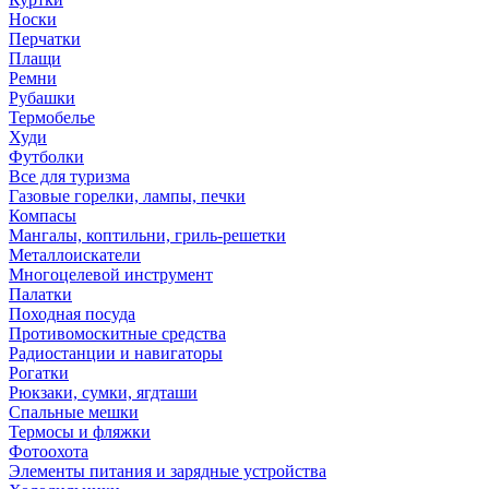
Носки
Перчатки
Плащи
Ремни
Рубашки
Термобелье
Худи
Футболки
Все для туризма
Газовые горелки, лампы, печки
Компасы
Мангалы, коптильни, гриль-решетки
Металлоискатели
Многоцелевой инструмент
Палатки
Походная посуда
Противомоскитные средства
Радиостанции и навигаторы
Рогатки
Рюкзаки, сумки, ягдташи
Спальные мешки
Термосы и фляжки
Фотоохота
Элементы питания и зарядные устройства