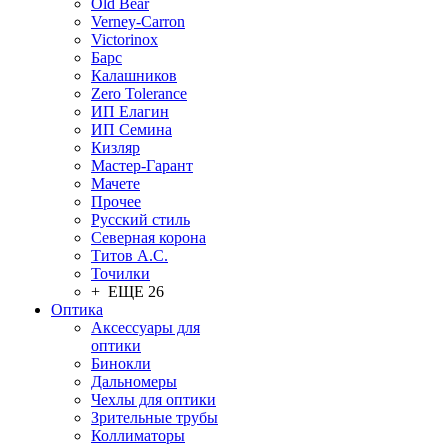
Old Bear
Verney-Carron
Victorinox
Барс
Калашников
Zero Tolerance
ИП Елагин
ИП Семина
Кизляр
Мастер-Гарант
Мачете
Прочее
Русский стиль
Северная корона
Титов А.С.
Точилки
+ ЕЩЕ 26
Оптика
Аксессуары для
оптики
Бинокли
Дальномеры
Чехлы для оптики
Зрительные трубы
Коллиматоры