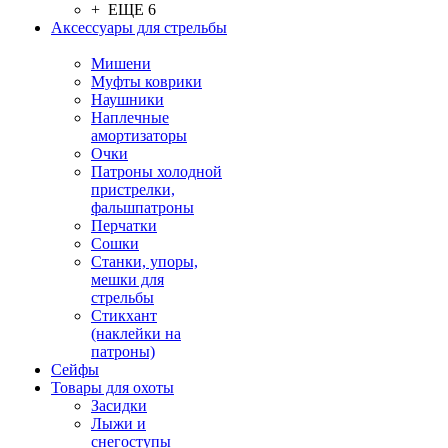
+ ЕЩЕ 6
Аксессуары для стрельбы
Мишени
Муфты коврики
Наушники
Наплечные
амортизаторы
Очки
Патроны холодной
пристрелки,
фальшпатроны
Перчатки
Сошки
Станки, упоры,
мешки для
стрельбы
Стикхант
(наклейки на
патроны)
Сейфы
Товары для охоты
Засидки
Лыжи и
снегоступы