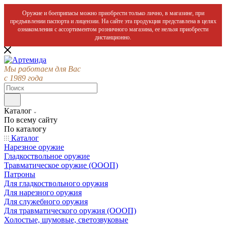
Оружие и боеприпасы можно приобрести только лично, в магазине, при
предъявлении паспорта и лицензии. На сайте эта продукция представлена в целях
ознакомления с ассортиментом розничного магазина, ее нельзя приобрести
дистанционно.
Мы работаем для Вас
с 1989 года
Каталог
По всему сайту
По каталогу
Каталог
Нарезное оружие
Гладкоствольное оружие
Травматическое оружие (ОООП)
Патроны
Для гладкоствольного оружия
Для нарезного оружия
Для служебного оружия
Для травматического оружия (ОООП)
Холостые, шумовые, светозвуковые