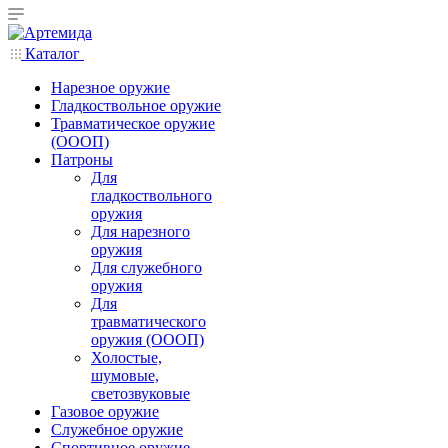
Каталог
Нарезное оружие
Гладкоствольное оружие
Травматическое оружие
(ОООП)
Патроны
Для
гладкоствольного
оружия
Для нарезного
оружия
Для служебного
оружия
Для
травматического
оружия (ОООП)
Холостые,
шумовые,
светозвуковые
Газовое оружие
Служебное оружие
Спортивное оружие