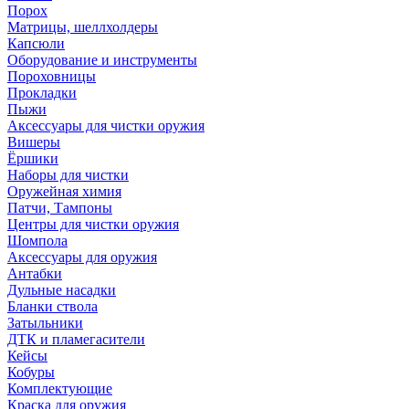
Порох
Матрицы, шеллхолдеры
Капсюли
Оборудование и инструменты
Пороховницы
Прокладки
Пыжи
Аксессуары для чистки оружия
Вишеры
Ёршики
Наборы для чистки
Оружейная химия
Патчи, Тампоны
Центры для чистки оружия
Шомпола
Аксессуары для оружия
Антабки
Дульные насадки
Бланки ствола
Затыльники
ДТК и пламегасители
Кейсы
Кобуры
Комплектующие
Краска для оружия