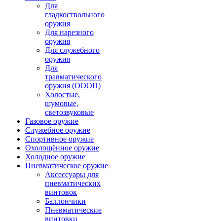
Для
гладкоствольного
оружия
Для нарезного
оружия
Для служебного
оружия
Для
травматического
оружия (ОООП)
Холостые,
шумовые,
светозвуковые
Газовое оружие
Служебное оружие
Спортивное оружие
Охолощённое оружие
Холодное оружие
Пневматическое оружие
Аксессуары для
пневматических
винтовок
Баллончики
Пневматические
винтовки