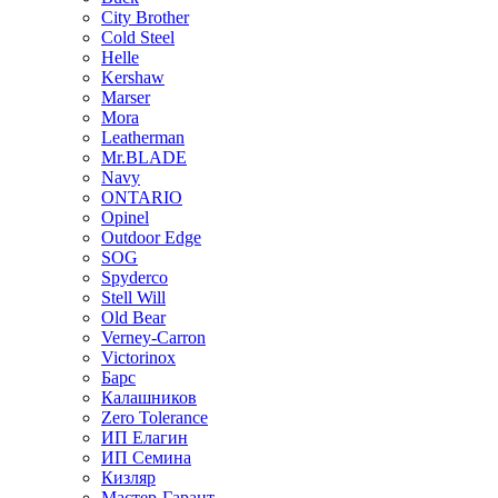
City Brother
Cold Steel
Helle
Kershaw
Marser
Mora
Leatherman
Mr.BLADE
Navy
ONTARIO
Opinel
Outdoor Edge
SOG
Spyderco
Stell Will
Old Bear
Verney-Carron
Victorinox
Барс
Калашников
Zero Tolerance
ИП Елагин
ИП Семина
Кизляр
Мастер-Гарант