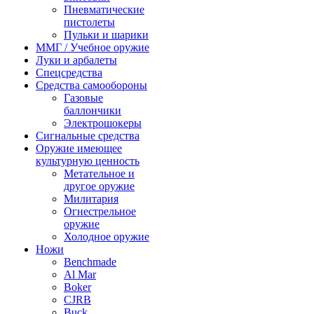
Пневматические
пистолеты
Пульки и шарики
ММГ / Учебное оружие
Луки и арбалеты
Спецсредства
Средства самообороны
Газовые
баллончики
Электрошокеры
Сигнальные средства
Оружие имеющее
культурную ценность
Метательное и
другое оружие
Милитария
Огнестрельное
оружие
Холодное оружие
Ножи
Benchmade
Al Mar
Boker
CJRB
Buck