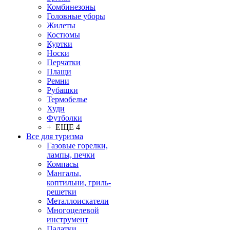
Комбинезоны
Головные уборы
Жилеты
Костюмы
Куртки
Носки
Перчатки
Плащи
Ремни
Рубашки
Термобелье
Худи
Футболки
+ ЕЩЕ 4
Все для туризма
Газовые горелки,
лампы, печки
Компасы
Мангалы,
коптильни, гриль-
решетки
Металлоискатели
Многоцелевой
инструмент
Палатки