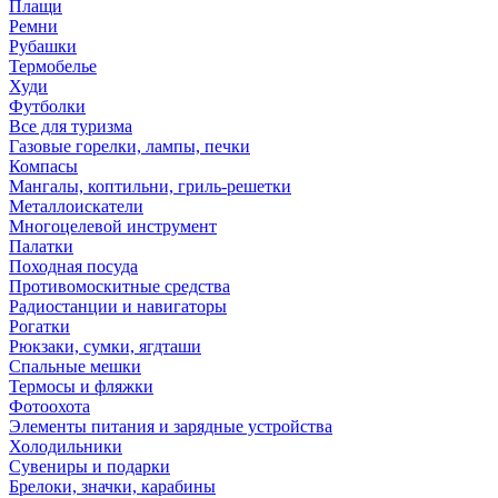
Плащи
Ремни
Рубашки
Термобелье
Худи
Футболки
Все для туризма
Газовые горелки, лампы, печки
Компасы
Мангалы, коптильни, гриль-решетки
Металлоискатели
Многоцелевой инструмент
Палатки
Походная посуда
Противомоскитные средства
Радиостанции и навигаторы
Рогатки
Рюкзаки, сумки, ягдташи
Спальные мешки
Термосы и фляжки
Фотоохота
Элементы питания и зарядные устройства
Холодильники
Сувениры и подарки
Брелоки, значки, карабины