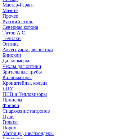
Мастер-Гарант
Мачете
Прочее
Русский стиль
Северная корона
Титов А.С.
Точилки
Оптика
Аксессуары для оптики
Бинокли
Дальномеры
Чехлы для оптики
Зрительные трубы
Коллиматоры
Кронштейны, кольца
ЛЦУ
ПНВ и Тепловизоры
Прицелы
Фонари
Снаряжение патронов
Пули
Гильзы
Порох
Матрицы, шеллхолдеры
Капсюли