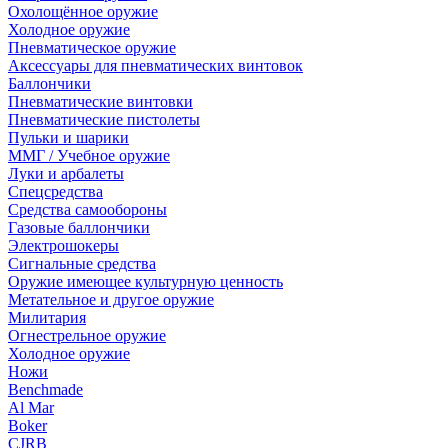
Охолощённое оружие
Холодное оружие
Пневматическое оружие
Аксессуары для пневматических винтовок
Баллончики
Пневматические винтовки
Пневматические пистолеты
Пульки и шарики
ММГ / Учебное оружие
Луки и арбалеты
Спецсредства
Средства самообороны
Газовые баллончики
Электрошокеры
Сигнальные средства
Оружие имеющее культурную ценность
Метательное и другое оружие
Милитария
Огнестрельное оружие
Холодное оружие
Ножи
Benchmade
Al Mar
Boker
CJRB