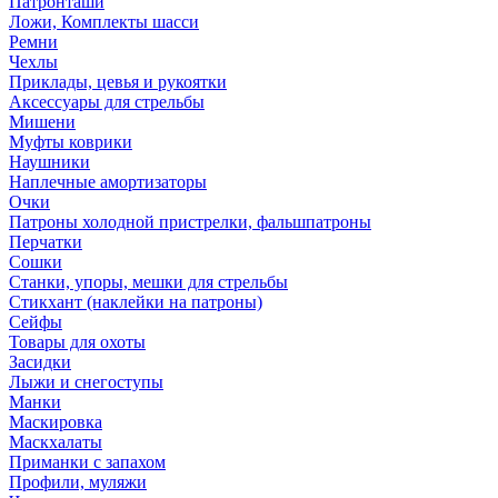
Патронташи
Ложи, Комплекты шасси
Ремни
Чехлы
Приклады, цевья и рукоятки
Аксессуары для стрельбы
Мишени
Муфты коврики
Наушники
Наплечные амортизаторы
Очки
Патроны холодной пристрелки, фальшпатроны
Перчатки
Сошки
Станки, упоры, мешки для стрельбы
Стикхант (наклейки на патроны)
Сейфы
Товары для охоты
Засидки
Лыжи и снегоступы
Манки
Маскировка
Маскхалаты
Приманки с запахом
Профили, муляжи