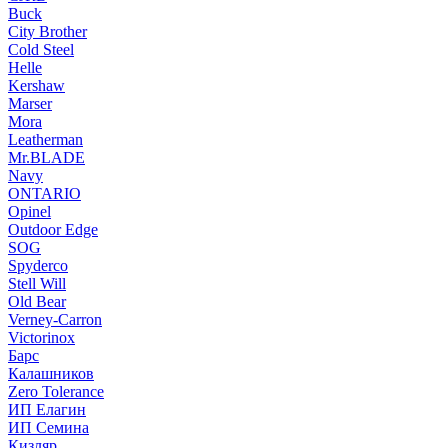
Buck
City Brother
Cold Steel
Helle
Kershaw
Marser
Mora
Leatherman
Mr.BLADE
Navy
ONTARIO
Opinel
Outdoor Edge
SOG
Spyderco
Stell Will
Old Bear
Verney-Carron
Victorinox
Барс
Калашников
Zero Tolerance
ИП Елагин
ИП Семина
Кизляр