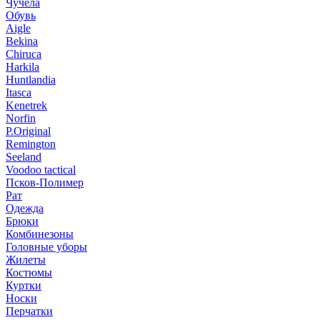
Чучела
Обувь
Aigle
Bekina
Chiruсa
Harkila
Huntlandia
Itasca
Kenetrek
Norfin
P.Original
Remington
Seeland
Voodoo tactical
Псков-Полимер
Рат
Одежда
Брюки
Комбинезоны
Головные уборы
Жилеты
Костюмы
Куртки
Носки
Перчатки