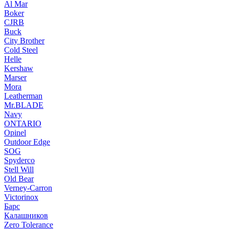
Al Mar
Boker
CJRB
Buck
City Brother
Cold Steel
Helle
Kershaw
Marser
Mora
Leatherman
Mr.BLADE
Navy
ONTARIO
Opinel
Outdoor Edge
SOG
Spyderco
Stell Will
Old Bear
Verney-Carron
Victorinox
Барс
Калашников
Zero Tolerance