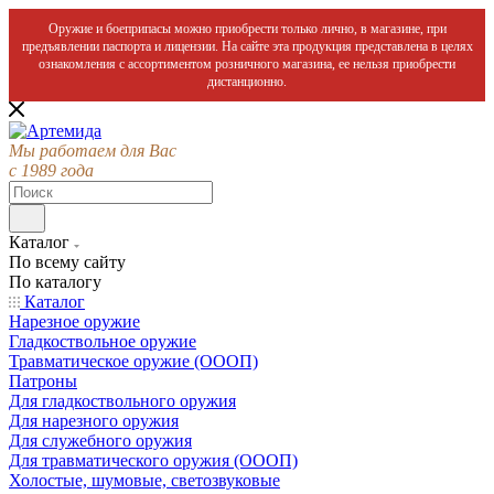
Оружие и боеприпасы можно приобрести только лично, в магазине, при
предъявлении паспорта и лицензии. На сайте эта продукция представлена в целях
ознакомления с ассортиментом розничного магазина, ее нельзя приобрести
дистанционно.
Мы работаем для Вас
с 1989 года
Каталог
По всему сайту
По каталогу
Каталог
Нарезное оружие
Гладкоствольное оружие
Травматическое оружие (ОООП)
Патроны
Для гладкоствольного оружия
Для нарезного оружия
Для служебного оружия
Для травматического оружия (ОООП)
Холостые, шумовые, светозвуковые