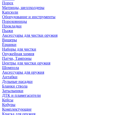
Порох
Матрицы, шеллхолдеры
Капсюли
Оборудование и инструменты
Пороховницы
Прокладки
Пыжи
Аксессуары для чистки оружия
Вишеры
Ёршики
Наборы для чистки
Оружейная химия
Патчи, Тампоны
Центры для чистки оружия
Шомпола
Аксессуары для оружия
Антабки
Дульные насадки
Бланки ствола
Затыльники
ДТК и пламегасители
Кейсы
Кобуры
Комплектующие
Краска для оружия