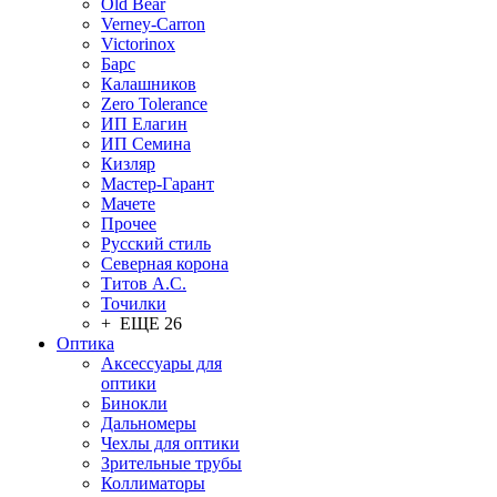
Old Bear
Verney-Carron
Victorinox
Барс
Калашников
Zero Tolerance
ИП Елагин
ИП Семина
Кизляр
Мастер-Гарант
Мачете
Прочее
Русский стиль
Северная корона
Титов А.С.
Точилки
+ ЕЩЕ 26
Оптика
Аксессуары для
оптики
Бинокли
Дальномеры
Чехлы для оптики
Зрительные трубы
Коллиматоры