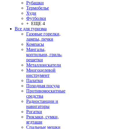
Рубашки
Термобелье
Худи
Футболки
+ ЕЩЕ 4
Все для туризма
Газовые горелки,
лампы, печки
Компасы
Мангалы,
коптильни, гриль-
решетки
Металлоискатели
Многоцелевой
инструмент
Палатки
Походная посуда
Противомоскитные
средства
Радиостанции и
навигаторы
Рогатки
Рюкзаки, сумки,
ягдташи
Спальные мешки