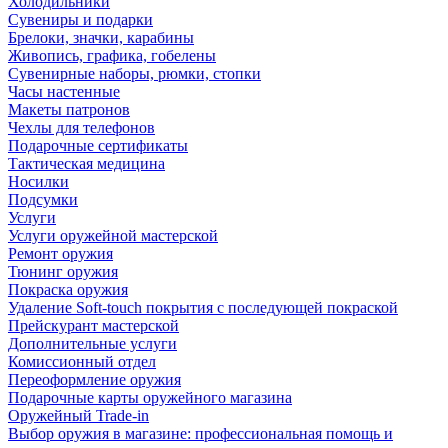
Холодильники
Сувениры и подарки
Брелоки, значки, карабины
Живопись, графика, гобелены
Сувенирные наборы, рюмки, стопки
Часы настенные
Макеты патронов
Чехлы для телефонов
Подарочные сертификаты
Тактическая медицина
Носилки
Подсумки
Услуги
Услуги оружейной мастерской
Ремонт оружия
Тюнинг оружия
Покраска оружия
Удаление Soft-touch покрытия с последующей покраской
Прейскурант мастерской
Дополнительные услуги
Комиссионный отдел
Переоформление оружия
Подарочные карты оружейного магазина
Оружейный Trade-in
Выбор оружия в магазине: профессиональная помощь и