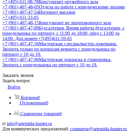
+7 (495) 611-08-78
Консультант оружейного зала
+7 (901) 407-48-05
Отдела по работе с юридическими лицами
+7 (901) 407-47-54
Интернет магазин
+7 (495) 611-33-05
+7 (901) 407-48-15
Консультант не лицензионного зала
+7 (901) 407-47-89
Бухгалтерия. Время работы бухгалтерии, с
понедельника по пятницу, с 11:00 до 18:00, обед с 13:00 до
14:00. Доп.номер:+7(495)611-59-65
+7 (901) 407-47-56
Мастерская: слесарь/мастер-ложевщик.
Звонить только по вопросам ремонта с понедельника по
пятницу с 10 до 19.
+7 (901) 407-47-96
Мастерская: покраска и гравировка.
Звонить с понедельника по пятницу с 10 до 19.
Заказать звонок
Задать вопрос
Войти
Корзина
0
Отложенные
0
Сравнение товаров
0
info@artemida-hunter.ru
Для коммерческих предложений:
commerse@artemida-hunter.ru