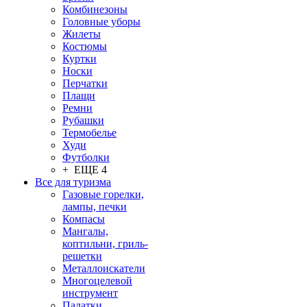
Комбинезоны
Головные уборы
Жилеты
Костюмы
Куртки
Носки
Перчатки
Плащи
Ремни
Рубашки
Термобелье
Худи
Футболки
+ ЕЩЕ 4
Все для туризма
Газовые горелки,
лампы, печки
Компасы
Мангалы,
коптильни, гриль-
решетки
Металлоискатели
Многоцелевой
инструмент
Палатки