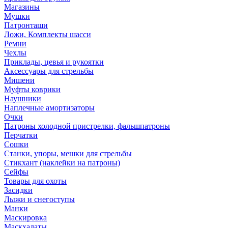
Магазины
Мушки
Патронташи
Ложи, Комплекты шасси
Ремни
Чехлы
Приклады, цевья и рукоятки
Аксессуары для стрельбы
Мишени
Муфты коврики
Наушники
Наплечные амортизаторы
Очки
Патроны холодной пристрелки, фальшпатроны
Перчатки
Сошки
Станки, упоры, мешки для стрельбы
Стикхант (наклейки на патроны)
Сейфы
Товары для охоты
Засидки
Лыжи и снегоступы
Манки
Маскировка
Маскхалаты