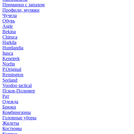
Приманки с запахом
Профили, муляжи
Чучела
Обувь
Aigle
Bekina
Chiruсa
Harkila
Huntlandia
Itasca
Kenetrek
Norfin
P.Original
Remington
Seeland
Voodoo tactical
Псков-Полимер
Рат
Одежда
Брюки
Комбинезоны
Головные уборы
Жилеты
Костюмы
Куртки