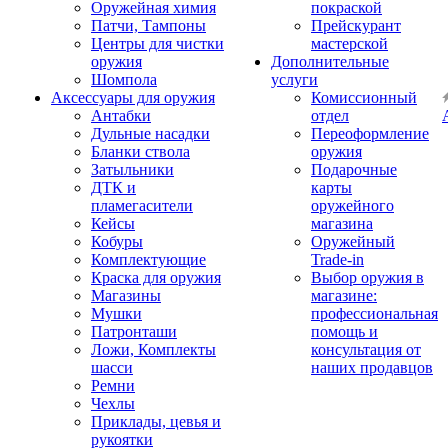
Оружейная химия
покраской
Патчи, Тампоны
Прейскурант
Центры для чистки
мастерской
оружия
Дополнительные
Шомпола
услуги
Аксессуары для оружия
Комиссионный
Антабки
отдел
Дульные насадки
Переоформление
Бланки ствола
оружия
Затыльники
Подарочные
ДТК и
карты
пламегасители
оружейного
Кейсы
магазина
Кобуры
Оружейный
Комплектующие
Trade-in
Краска для оружия
Выбор оружия в
Магазины
магазине:
Мушки
профессиональная
Патронташи
помощь и
Ложи, Комплекты
консультация от
шасси
наших продавцов
Ремни
Чехлы
Приклады, цевья и
рукоятки