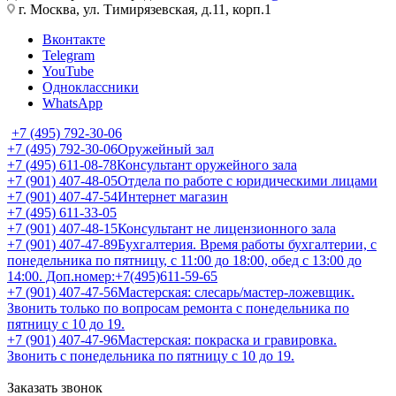
г. Москва, ул. Тимирязевская, д.11, корп.1
Вконтакте
Telegram
YouTube
Одноклассники
WhatsApp
+7 (495) 792-30-06
+7 (495) 792-30-06
Оружейный зал
+7 (495) 611-08-78
Консультант оружейного зала
+7 (901) 407-48-05
Отдела по работе с юридическими лицами
+7 (901) 407-47-54
Интернет магазин
+7 (495) 611-33-05
+7 (901) 407-48-15
Консультант не лицензионного зала
+7 (901) 407-47-89
Бухгалтерия. Время работы бухгалтерии, с
понедельника по пятницу, с 11:00 до 18:00, обед с 13:00 до
14:00. Доп.номер:+7(495)611-59-65
+7 (901) 407-47-56
Мастерская: слесарь/мастер-ложевщик.
Звонить только по вопросам ремонта с понедельника по
пятницу с 10 до 19.
+7 (901) 407-47-96
Мастерская: покраска и гравировка.
Звонить с понедельника по пятницу с 10 до 19.
Заказать звонок