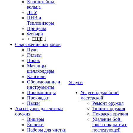
Кронштейны,
кольца
ЛЦУ
ПНВ и
Тепловизоры
Прицелы
Фонари
+ ЕЩЕ 1
Снаряжение патронов
Пули
Гильзы
Порох
Матрицы,
шеллхолдеры
Капсюли
Оборудование и
Услуги
инструменты
Пороховницы
Услуги оружейной
Прокладки
мастерской
Пыжи
Ремонт оружия
Аксессуары для чистки
Тюнинг оружия
оружия
Покраска оружия
Вишеры
Удаление Soft-
Ёршики
touch покрытия с
Наборы для чистки
последующей