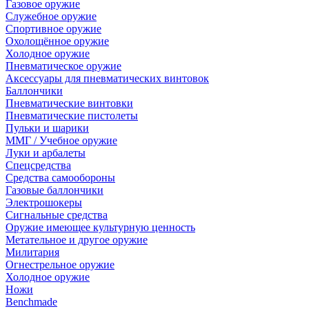
Газовое оружие
Служебное оружие
Спортивное оружие
Охолощённое оружие
Холодное оружие
Пневматическое оружие
Аксессуары для пневматических винтовок
Баллончики
Пневматические винтовки
Пневматические пистолеты
Пульки и шарики
ММГ / Учебное оружие
Луки и арбалеты
Спецсредства
Средства самообороны
Газовые баллончики
Электрошокеры
Сигнальные средства
Оружие имеющее культурную ценность
Метательное и другое оружие
Милитария
Огнестрельное оружие
Холодное оружие
Ножи
Benchmade