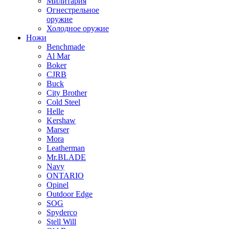
Милитария
Огнестрельное
оружие
Холодное оружие
Ножи
Benchmade
Al Mar
Boker
CJRB
Buck
City Brother
Cold Steel
Helle
Kershaw
Marser
Mora
Leatherman
Mr.BLADE
Navy
ONTARIO
Opinel
Outdoor Edge
SOG
Spyderco
Stell Will