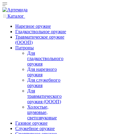
Каталог
Нарезное оружие
Гладкоствольное оружие
Травматическое оружие
(ОООП)
Патроны
Для
гладкоствольного
оружия
Для нарезного
оружия
Для служебного
оружия
Для
травматического
оружия (ОООП)
Холостые,
шумовые,
светозвуковые
Газовое оружие
Служебное оружие
Спортивное оружие