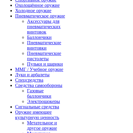
Охолощённое оружие
Холодное оружие
Пневматическое оружие
Аксессуары для
пневматических
винтовок
Баллончики
Пневматические
винтовки
Пневматические
пистолеты
Пульки и шарики
ММГ / Учебное оружие
Луки и арбалеты
Спецсредства
Средства самообороны
Газовые
баллончики
Электрошокеры
Сигнальные средства
Оружие имеющее
культурную ценность
Метательное и
другое оружие