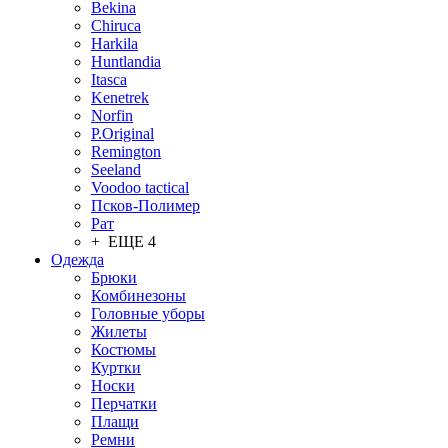
Bekina
Chiruсa
Harkila
Huntlandia
Itasca
Kenetrek
Norfin
P.Original
Remington
Seeland
Voodoo tactical
Псков-Полимер
Рат
+ ЕЩЕ 4
Одежда
Брюки
Комбинезоны
Головные уборы
Жилеты
Костюмы
Куртки
Носки
Перчатки
Плащи
Ремни