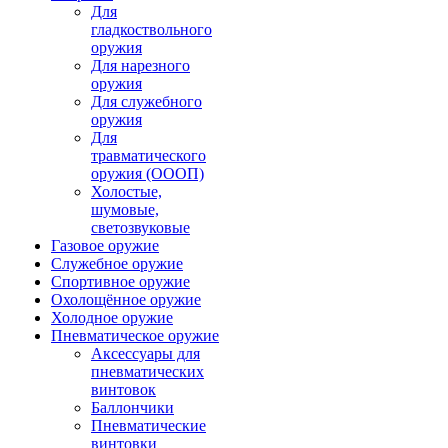
Для
гладкоствольного
оружия
Для нарезного
оружия
Для служебного
оружия
Для
травматического
оружия (ОООП)
Холостые,
шумовые,
светозвуковые
Газовое оружие
Служебное оружие
Спортивное оружие
Охолощённое оружие
Холодное оружие
Пневматическое оружие
Аксессуары для
пневматических
винтовок
Баллончики
Пневматические
винтовки