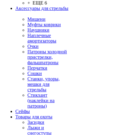
+ ЕЩЕ 6
Аксессуары для стрельбы
Мишени
Муфты коврики
Наушники
Наплечные
амортизаторы
Очки
Патроны холодной
пристрелки,
фальшпатроны
Перчатки
Сошки
Станки, упоры,
мешки для
стрельбы
Стикхант
(наклейки на
патроны)
Сейфы
Товары для охоты
Засидки
Лыжи и
снегоступы