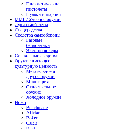
Пневматические
пистолеты
Пульки и шарики
ММГ / Учебное оружие
Луки и арбалеты
Спецсредства
Средства самообороны
Газовые
баллончики
Электрошокеры
Сигнальные средства
Оружие имеющее
культурную ценность
Метательное и
другое оружие
Милитария
Огнестрельное
оружие
Холодное оружие
Ножи
Benchmade
Al Mar
Boker
CJRB
Buck