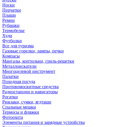
Носки
Перчатки
Плащи
Ремни
Рубашки
Термобелье
Худи
Футболки
Все для туризма
Газовые горелки, лампы, печки
Компасы
Мангалы, коптильни, гриль-решетки
Металлоискатели
Многоцелевой инструмент
Палатки
Походная посуда
Противомоскитные средства
Радиостанции и навигаторы
Рогатки
Рюкзаки, сумки, ягдташи
Спальные мешки
Термосы и фляжки
Фотоохота
Элементы питания и зарядные устройства