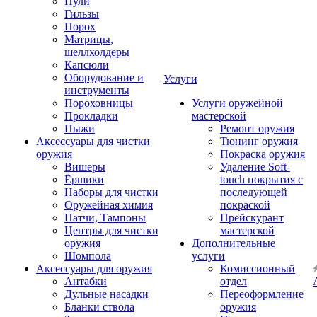
Пули
Гильзы
Порох
Матрицы,
шеллхолдеры
Капсюли
Оборудование и
Услуги
инструменты
Пороховницы
Услуги оружейной
Прокладки
мастерской
Пыжи
Ремонт оружия
Аксессуары для чистки
Тюнинг оружия
оружия
Покраска оружия
Вишеры
Удаление Soft-
Ёршики
touch покрытия с
Наборы для чистки
последующей
Оружейная химия
покраской
Патчи, Тампоны
Прейскурант
Центры для чистки
мастерской
оружия
Дополнительные
Шомпола
услуги
Аксессуары для оружия
Комиссионный
Антабки
отдел
Дульные насадки
Переоформление
Бланки ствола
оружия