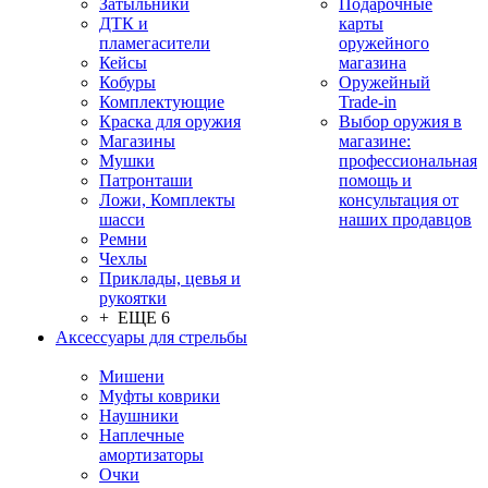
Затыльники
Подарочные
ДТК и
карты
пламегасители
оружейного
Кейсы
магазина
Кобуры
Оружейный
Комплектующие
Trade-in
Краска для оружия
Выбор оружия в
Магазины
магазине:
Мушки
профессиональная
Патронташи
помощь и
Ложи, Комплекты
консультация от
шасси
наших продавцов
Ремни
Чехлы
Приклады, цевья и
рукоятки
+ ЕЩЕ 6
Аксессуары для стрельбы
Мишени
Муфты коврики
Наушники
Наплечные
амортизаторы
Очки