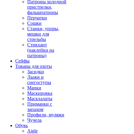
Патроны холодной
пристрелки,
фальшпатроны
Перчатки
Сошки
Станки, упоры,
мешки для
стрельбы
Стикхант
(наклейки на
патроны)
Сейфы
Товары для охоты
Засидки
Лыжи и
снегоступы
Манки
Маскировка
Маскхалаты
Приманки с
запахом
Профили, муляжи
Чучела
Обувь
Aigle