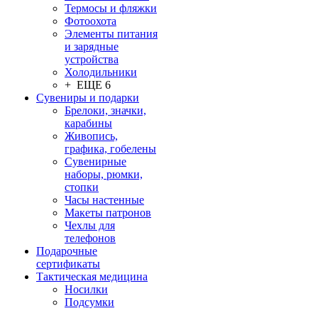
Термосы и фляжки
Фотоохота
Элементы питания
и зарядные
устройства
Холодильники
+ ЕЩЕ 6
Сувениры и подарки
Брелоки, значки,
карабины
Живопись,
графика, гобелены
Сувенирные
наборы, рюмки,
стопки
Часы настенные
Макеты патронов
Чехлы для
телефонов
Подарочные
сертификаты
Тактическая медицина
Носилки
Подсумки