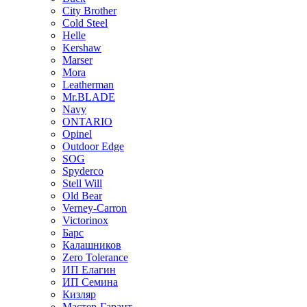
City Brother
Cold Steel
Helle
Kershaw
Marser
Mora
Leatherman
Mr.BLADE
Navy
ONTARIO
Opinel
Outdoor Edge
SOG
Spyderco
Stell Will
Old Bear
Verney-Carron
Victorinox
Барс
Калашников
Zero Tolerance
ИП Елагин
ИП Семина
Кизляр
Мастер-Гарант