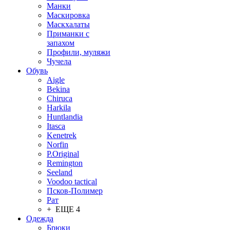
Манки
Маскировка
Маскхалаты
Приманки с
запахом
Профили, муляжи
Чучела
Обувь
Aigle
Bekina
Chiruсa
Harkila
Huntlandia
Itasca
Kenetrek
Norfin
P.Original
Remington
Seeland
Voodoo tactical
Псков-Полимер
Рат
+ ЕЩЕ 4
Одежда
Брюки