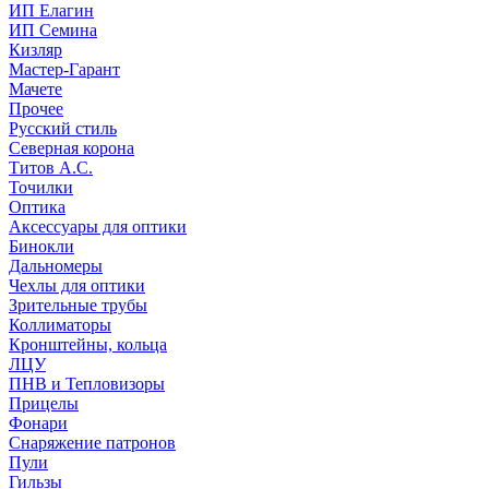
ИП Елагин
ИП Семина
Кизляр
Мастер-Гарант
Мачете
Прочее
Русский стиль
Северная корона
Титов А.С.
Точилки
Оптика
Аксессуары для оптики
Бинокли
Дальномеры
Чехлы для оптики
Зрительные трубы
Коллиматоры
Кронштейны, кольца
ЛЦУ
ПНВ и Тепловизоры
Прицелы
Фонари
Снаряжение патронов
Пули
Гильзы