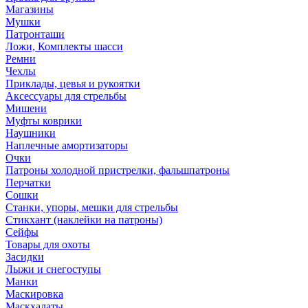
Магазины
Мушки
Патронташи
Ложи, Комплекты шасси
Ремни
Чехлы
Приклады, цевья и рукоятки
Аксессуары для стрельбы
Мишени
Муфты коврики
Наушники
Наплечные амортизаторы
Очки
Патроны холодной пристрелки, фальшпатроны
Перчатки
Сошки
Станки, упоры, мешки для стрельбы
Стикхант (наклейки на патроны)
Сейфы
Товары для охоты
Засидки
Лыжи и снегоступы
Манки
Маскировка
Маскхалаты