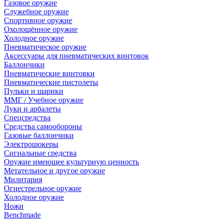
Газовое оружие
Служебное оружие
Спортивное оружие
Охолощённое оружие
Холодное оружие
Пневматическое оружие
Аксессуары для пневматических винтовок
Баллончики
Пневматические винтовки
Пневматические пистолеты
Пульки и шарики
ММГ / Учебное оружие
Луки и арбалеты
Спецсредства
Средства самообороны
Газовые баллончики
Электрошокеры
Сигнальные средства
Оружие имеющее культурную ценность
Метательное и другое оружие
Милитария
Огнестрельное оружие
Холодное оружие
Ножи
Benchmade