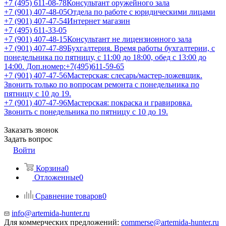
+7 (495) 611-08-78
Консультант оружейного зала
+7 (901) 407-48-05
Отдела по работе с юридическими лицами
+7 (901) 407-47-54
Интернет магазин
+7 (495) 611-33-05
+7 (901) 407-48-15
Консультант не лицензионного зала
+7 (901) 407-47-89
Бухгалтерия. Время работы бухгалтерии, с
понедельника по пятницу, с 11:00 до 18:00, обед с 13:00 до
14:00. Доп.номер:+7(495)611-59-65
+7 (901) 407-47-56
Мастерская: слесарь/мастер-ложевщик.
Звонить только по вопросам ремонта с понедельника по
пятницу с 10 до 19.
+7 (901) 407-47-96
Мастерская: покраска и гравировка.
Звонить с понедельника по пятницу с 10 до 19.
Заказать звонок
Задать вопрос
Войти
Корзина
0
Отложенные
0
Сравнение товаров
0
info@artemida-hunter.ru
Для коммерческих предложений:
commerse@artemida-hunter.ru