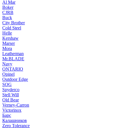
Al Mar
Boker
CJRB
Buck
City Brother
Cold Steel
Helle
Kershaw
Marser
Mora
Leatherman
Mr.BLADE
Navy
ONTARIO
Opinel
Outdoor Edge
SOG
Spyderco
Stell Will
Old Bear
Verney-Carron
Victorinox
Барс
Калашников
Zero Tolerance