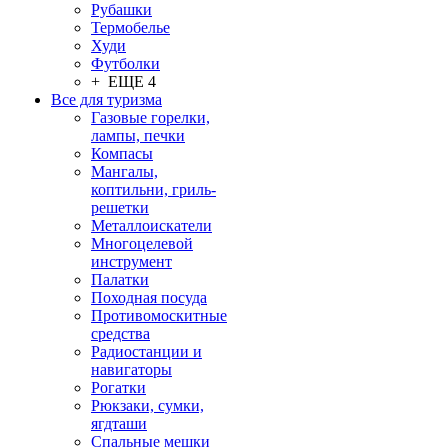
Рубашки
Термобелье
Худи
Футболки
+ ЕЩЕ 4
Все для туризма
Газовые горелки,
лампы, печки
Компасы
Мангалы,
коптильни, гриль-
решетки
Металлоискатели
Многоцелевой
инструмент
Палатки
Походная посуда
Противомоскитные
средства
Радиостанции и
навигаторы
Рогатки
Рюкзаки, сумки,
ягдташи
Спальные мешки