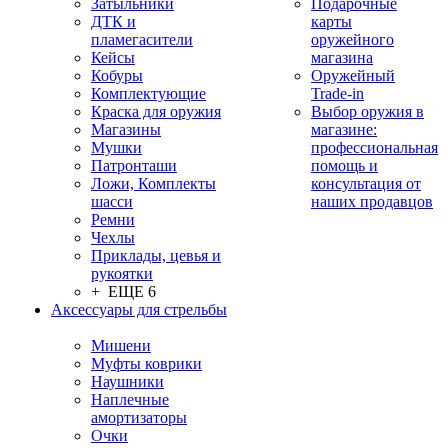
Затыльники
Подарочные
ДТК и
карты
пламегасители
оружейного
Кейсы
магазина
Кобуры
Оружейный
Комплектующие
Trade-in
Краска для оружия
Выбор оружия в
Магазины
магазине:
Мушки
профессиональная
Патронташи
помощь и
Ложи, Комплекты
консультация от
шасси
наших продавцов
Ремни
Чехлы
Приклады, цевья и
рукоятки
+ ЕЩЕ 6
Аксессуары для стрельбы
Мишени
Муфты коврики
Наушники
Наплечные
амортизаторы
Очки