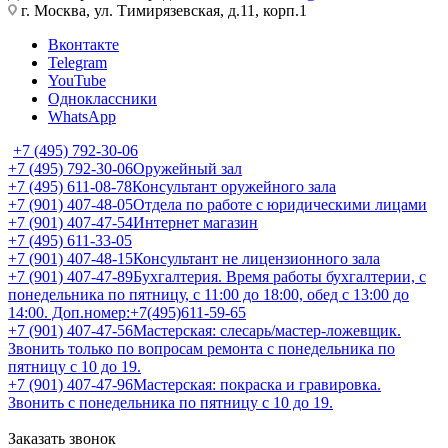
г. Москва, ул. Тимирязевская, д.11, корп.1
Вконтакте
Telegram
YouTube
Одноклассники
WhatsApp
+7 (495) 792-30-06
+7 (495) 792-30-06
Оружейный зал
+7 (495) 611-08-78
Консультант оружейного зала
+7 (901) 407-48-05
Отдела по работе с юридическими лицами
+7 (901) 407-47-54
Интернет магазин
+7 (495) 611-33-05
+7 (901) 407-48-15
Консультант не лицензионного зала
+7 (901) 407-47-89
Бухгалтерия. Время работы бухгалтерии, с
понедельника по пятницу, с 11:00 до 18:00, обед с 13:00 до
14:00. Доп.номер:+7(495)611-59-65
+7 (901) 407-47-56
Мастерская: слесарь/мастер-ложевщик.
Звонить только по вопросам ремонта с понедельника по
пятницу с 10 до 19.
+7 (901) 407-47-96
Мастерская: покраска и гравировка.
Звонить с понедельника по пятницу с 10 до 19.
Заказать звонок