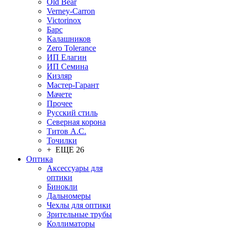
Old Bear
Verney-Carron
Victorinox
Барс
Калашников
Zero Tolerance
ИП Елагин
ИП Семина
Кизляр
Мастер-Гарант
Мачете
Прочее
Русский стиль
Северная корона
Титов А.С.
Точилки
+ ЕЩЕ 26
Оптика
Аксессуары для
оптики
Бинокли
Дальномеры
Чехлы для оптики
Зрительные трубы
Коллиматоры