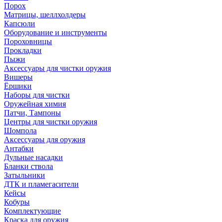
Порох
Матрицы, шеллхолдеры
Капсюли
Оборудование и инструменты
Пороховницы
Прокладки
Пыжи
Аксессуары для чистки оружия
Вишеры
Ёршики
Наборы для чистки
Оружейная химия
Патчи, Тампоны
Центры для чистки оружия
Шомпола
Аксессуары для оружия
Антабки
Дульные насадки
Бланки ствола
Затыльники
ДТК и пламегасители
Кейсы
Кобуры
Комплектующие
Краска для оружия