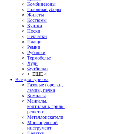
Комбинезоны
Головные уборы
Жилеты
Костюмы
Куртки
Носки
Перчатки
Плащи
Ремни
Рубашки
Термобелье
Худи
Футболки
+ ЕЩЕ 4
Все для туризма
Газовые горелки,
лампы, печки
Компасы
Мангалы,
коптильни, гриль-
решетки
Металлоискатели
Многоцелевой
инструмент
Палатки