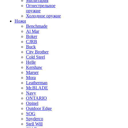
Милитария
Огнестрельное
оружие
Холодное оружие
Ножи
Benchmade
Al Mar
Boker
CJRB
Buck
City Brother
Cold Steel
Helle
Kershaw
Marser
Mora
Leatherman
Mr.BLADE
Navy
ONTARIO
Opinel
Outdoor Edge
SOG
Spyderco
Stell Will