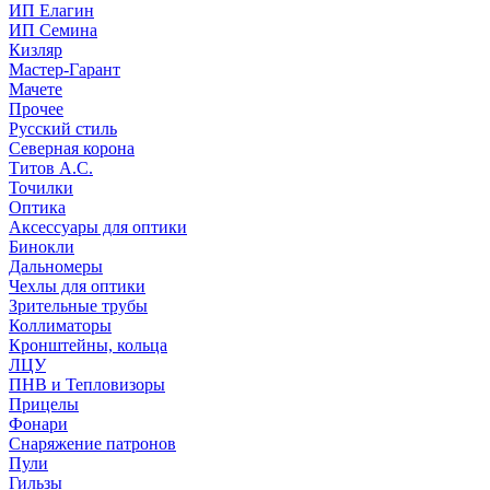
ИП Елагин
ИП Семина
Кизляр
Мастер-Гарант
Мачете
Прочее
Русский стиль
Северная корона
Титов А.С.
Точилки
Оптика
Аксессуары для оптики
Бинокли
Дальномеры
Чехлы для оптики
Зрительные трубы
Коллиматоры
Кронштейны, кольца
ЛЦУ
ПНВ и Тепловизоры
Прицелы
Фонари
Снаряжение патронов
Пули
Гильзы