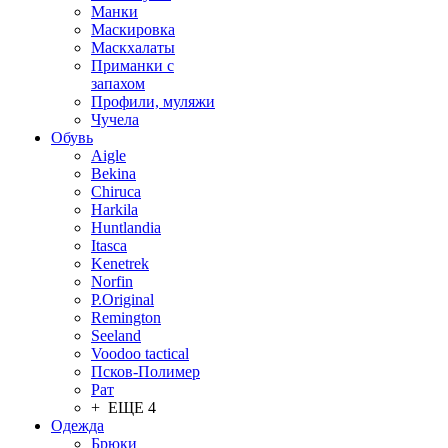
Манки
Маскировка
Маскхалаты
Приманки с
запахом
Профили, муляжи
Чучела
Обувь
Aigle
Bekina
Chiruсa
Harkila
Huntlandia
Itasca
Kenetrek
Norfin
P.Original
Remington
Seeland
Voodoo tactical
Псков-Полимер
Рат
+ ЕЩЕ 4
Одежда
Брюки