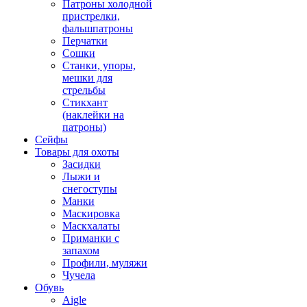
Патроны холодной
пристрелки,
фальшпатроны
Перчатки
Сошки
Станки, упоры,
мешки для
стрельбы
Стикхант
(наклейки на
патроны)
Сейфы
Товары для охоты
Засидки
Лыжи и
снегоступы
Манки
Маскировка
Маскхалаты
Приманки с
запахом
Профили, муляжи
Чучела
Обувь
Aigle