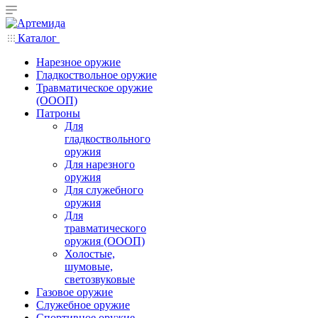
Каталог
Нарезное оружие
Гладкоствольное оружие
Травматическое оружие
(ОООП)
Патроны
Для
гладкоствольного
оружия
Для нарезного
оружия
Для служебного
оружия
Для
травматического
оружия (ОООП)
Холостые,
шумовые,
светозвуковые
Газовое оружие
Служебное оружие
Спортивное оружие