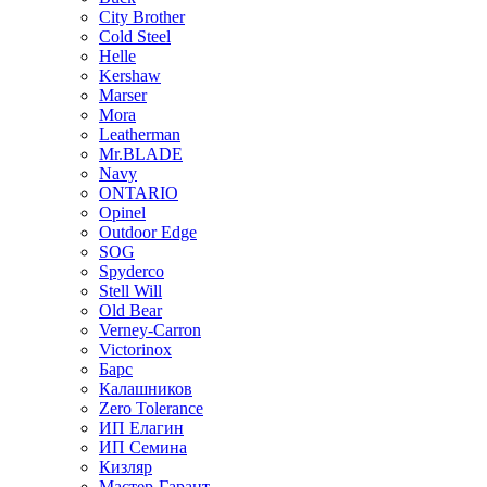
City Brother
Cold Steel
Helle
Kershaw
Marser
Mora
Leatherman
Mr.BLADE
Navy
ONTARIO
Opinel
Outdoor Edge
SOG
Spyderco
Stell Will
Old Bear
Verney-Carron
Victorinox
Барс
Калашников
Zero Tolerance
ИП Елагин
ИП Семина
Кизляр
Мастер-Гарант