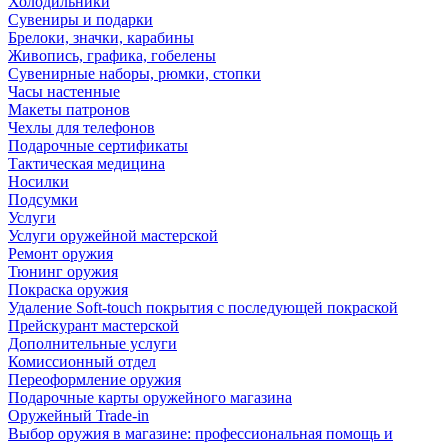
Холодильники
Сувениры и подарки
Брелоки, значки, карабины
Живопись, графика, гобелены
Сувенирные наборы, рюмки, стопки
Часы настенные
Макеты патронов
Чехлы для телефонов
Подарочные сертификаты
Тактическая медицина
Носилки
Подсумки
Услуги
Услуги оружейной мастерской
Ремонт оружия
Тюнинг оружия
Покраска оружия
Удаление Soft-touch покрытия с последующей покраской
Прейскурант мастерской
Дополнительные услуги
Комиссионный отдел
Переоформление оружия
Подарочные карты оружейного магазина
Оружейный Trade-in
Выбор оружия в магазине: профессиональная помощь и