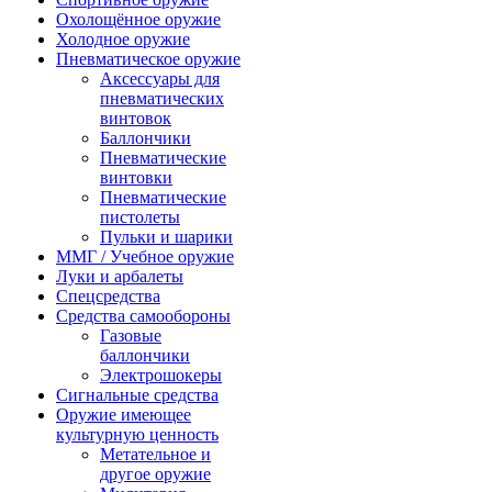
Охолощённое оружие
Холодное оружие
Пневматическое оружие
Аксессуары для
пневматических
винтовок
Баллончики
Пневматические
винтовки
Пневматические
пистолеты
Пульки и шарики
ММГ / Учебное оружие
Луки и арбалеты
Спецсредства
Средства самообороны
Газовые
баллончики
Электрошокеры
Сигнальные средства
Оружие имеющее
культурную ценность
Метательное и
другое оружие