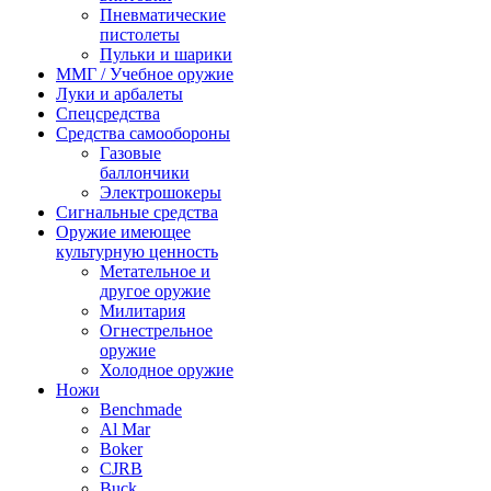
Пневматические
пистолеты
Пульки и шарики
ММГ / Учебное оружие
Луки и арбалеты
Спецсредства
Средства самообороны
Газовые
баллончики
Электрошокеры
Сигнальные средства
Оружие имеющее
культурную ценность
Метательное и
другое оружие
Милитария
Огнестрельное
оружие
Холодное оружие
Ножи
Benchmade
Al Mar
Boker
CJRB
Buck