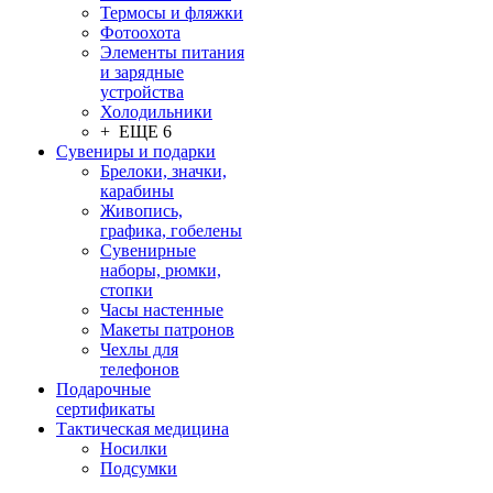
Термосы и фляжки
Фотоохота
Элементы питания
и зарядные
устройства
Холодильники
+ ЕЩЕ 6
Сувениры и подарки
Брелоки, значки,
карабины
Живопись,
графика, гобелены
Сувенирные
наборы, рюмки,
стопки
Часы настенные
Макеты патронов
Чехлы для
телефонов
Подарочные
сертификаты
Тактическая медицина
Носилки
Подсумки