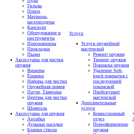
Пули
Гильзы
Порох
Матрицы,
шеллхолдеры
Капсюли
Оборудование и
Услуги
инструменты
Пороховницы
Услуги оружейной
Прокладки
мастерской
Пыжи
Ремонт оружия
Аксессуары для чистки
Тюнинг оружия
оружия
Покраска оружия
Вишеры
Удаление Soft-
Ёршики
touch покрытия с
Наборы для чистки
последующей
Оружейная химия
покраской
Патчи, Тампоны
Прейскурант
Центры для чистки
мастерской
оружия
Дополнительные
Шомпола
услуги
Аксессуары для оружия
Комиссионный
Антабки
отдел
Дульные насадки
Переоформление
Бланки ствола
оружия