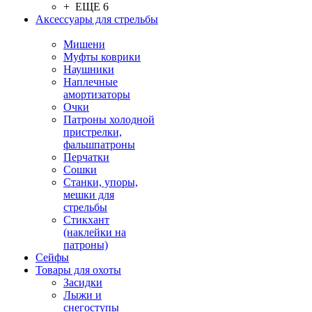
+ ЕЩЕ 6
Аксессуары для стрельбы
Мишени
Муфты коврики
Наушники
Наплечные
амортизаторы
Очки
Патроны холодной
пристрелки,
фальшпатроны
Перчатки
Сошки
Станки, упоры,
мешки для
стрельбы
Стикхант
(наклейки на
патроны)
Сейфы
Товары для охоты
Засидки
Лыжи и
снегоступы