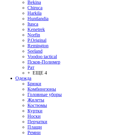
Bekina
Chiruсa
Harkila
Huntlandia
Itasca
Kenetrek
Norfin
P.Original
Remington
Seeland
Voodoo tactical
Псков-Полимер
Рат
+ ЕЩЕ 4
Одежда
Брюки
Комбинезоны
Головные уборы
Жилеты
Костюмы
Куртки
Носки
Перчатки
Плащи
Ремни