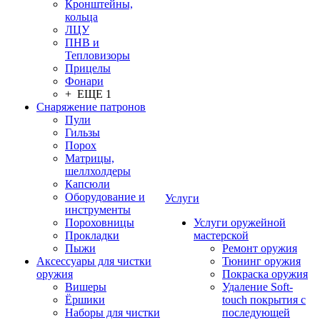
Кронштейны,
кольца
ЛЦУ
ПНВ и
Тепловизоры
Прицелы
Фонари
+ ЕЩЕ 1
Снаряжение патронов
Пули
Гильзы
Порох
Матрицы,
шеллхолдеры
Капсюли
Оборудование и
Услуги
инструменты
Пороховницы
Услуги оружейной
Прокладки
мастерской
Пыжи
Ремонт оружия
Аксессуары для чистки
Тюнинг оружия
оружия
Покраска оружия
Вишеры
Удаление Soft-
Ёршики
touch покрытия с
Наборы для чистки
последующей