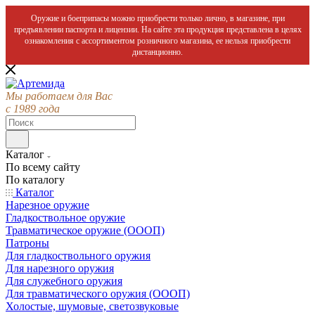
Оружие и боеприпасы можно приобрести только лично, в магазине, при
предъявлении паспорта и лицензии. На сайте эта продукция представлена в целях
ознакомления с ассортиментом розничного магазина, ее нельзя приобрести
дистанционно.
Мы работаем для Вас
с 1989 года
Каталог
По всему сайту
По каталогу
Каталог
Нарезное оружие
Гладкоствольное оружие
Травматическое оружие (ОООП)
Патроны
Для гладкоствольного оружия
Для нарезного оружия
Для служебного оружия
Для травматического оружия (ОООП)
Холостые, шумовые, светозвуковые