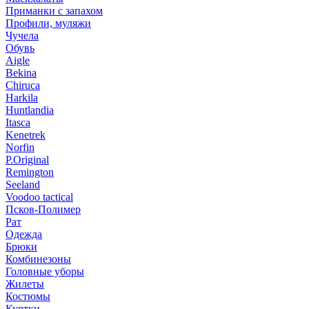
Приманки с запахом
Профили, муляжи
Чучела
Обувь
Aigle
Bekina
Chiruсa
Harkila
Huntlandia
Itasca
Kenetrek
Norfin
P.Original
Remington
Seeland
Voodoo tactical
Псков-Полимер
Рат
Одежда
Брюки
Комбинезоны
Головные уборы
Жилеты
Костюмы
Куртки