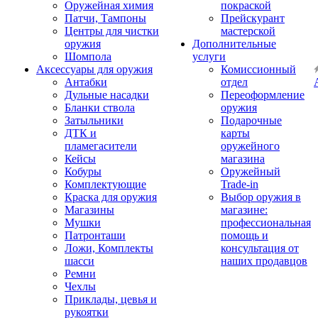
Оружейная химия
покраской
Патчи, Тампоны
Прейскурант
Центры для чистки
мастерской
оружия
Дополнительные
Шомпола
услуги
Аксессуары для оружия
Комиссионный
Антабки
отдел
Дульные насадки
Переоформление
Бланки ствола
оружия
Затыльники
Подарочные
ДТК и
карты
пламегасители
оружейного
Кейсы
магазина
Кобуры
Оружейный
Комплектующие
Trade-in
Краска для оружия
Выбор оружия в
Магазины
магазине:
Мушки
профессиональная
Патронташи
помощь и
Ложи, Комплекты
консультация от
шасси
наших продавцов
Ремни
Чехлы
Приклады, цевья и
рукоятки