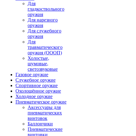
Для
гладкоствольного
оружия
Для нарезного
оружия
Для служебного
оружия
Для
травматического
оружия (ОООП)
Холостые,
шумовые,
светозвуковые
Газовое оружие
Служебное оружие
Спортивное оружие
Охолощённое оружие
Холодное оружие
Пневматическое оружие
Аксессуары для
пневматических
винтовок
Баллончики
Пневматические
винтовки