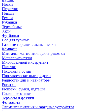
Носки
Перчатки
Плащи
Ремни
Рубашки
Термобелье
Худи
Футболки
Все для туризма
Газовые горелки, лампы, печки
Компасы
Мангалы, коптильни, гриль-решетки
Металлоискатели
Многоцелевой инструмент
Палатки
Походная посуда
Противомоскитные средства
Радиостанции и навигаторы
Рогатки
Рюкзаки, сумки, ягдташи
Спальные мешки
Термосы и фляжки
Фотоохота
Элементы питания и зарядные устройства