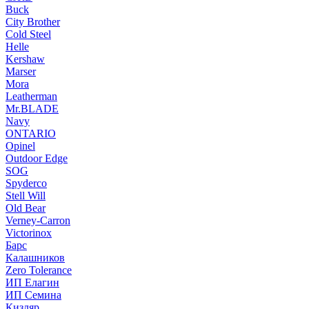
Buck
City Brother
Cold Steel
Helle
Kershaw
Marser
Mora
Leatherman
Mr.BLADE
Navy
ONTARIO
Opinel
Outdoor Edge
SOG
Spyderco
Stell Will
Old Bear
Verney-Carron
Victorinox
Барс
Калашников
Zero Tolerance
ИП Елагин
ИП Семина
Кизляр