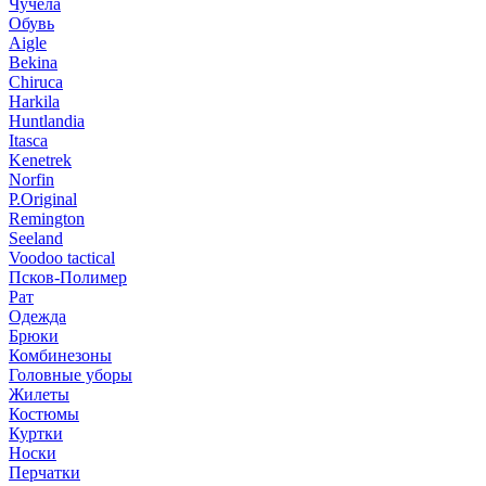
Чучела
Обувь
Aigle
Bekina
Chiruсa
Harkila
Huntlandia
Itasca
Kenetrek
Norfin
P.Original
Remington
Seeland
Voodoo tactical
Псков-Полимер
Рат
Одежда
Брюки
Комбинезоны
Головные уборы
Жилеты
Костюмы
Куртки
Носки
Перчатки