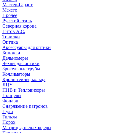
Мастер-Гарант
Мачете
Прочее
Русский стиль
Северная корона
Титов А.С.
Точилки
Оптика
Аксессуары для оптики
Бинокли
Дальномеры
Чехлы для оптики
Зрительные трубы
Коллиматоры
Кронштейны, кольца
ЛЦУ
ПНВ и Тепловизоры
Прицелы
Фонари
Снаряжение патронов
Пули
Гильзы
Порох
Матрицы, шеллхолдеры
Капсюли