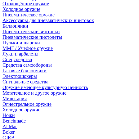
Охолощённое оружие
Холодное оружие
Пневматическое оружие
Аксессуары для пневматических винтовок
Баллончики
Пневматические винтовки
Пневматические пистолеты
Пульки и шарики
ММГ / Учебное оружие
Луки и арбалеты
Спецсредства
Средства самообороны
Газовые баллончики
Электрошокеры
Сигнальные средства
Оружие имеющее культурную ценность
Метательное и другое оружие
Милитария
Огнестрельное оружие
Холодное оружие
Ножи
Benchmade
Al Mar
Boker
CJRB