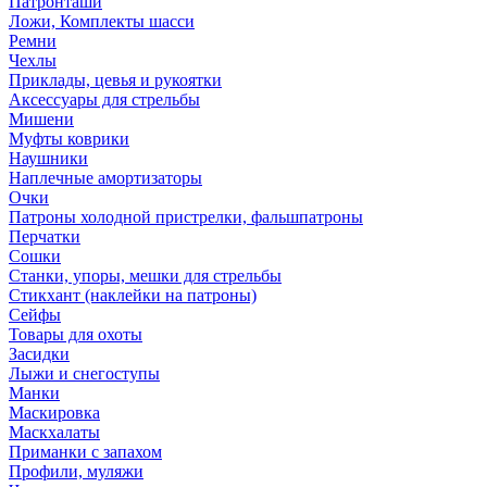
Патронташи
Ложи, Комплекты шасси
Ремни
Чехлы
Приклады, цевья и рукоятки
Аксессуары для стрельбы
Мишени
Муфты коврики
Наушники
Наплечные амортизаторы
Очки
Патроны холодной пристрелки, фальшпатроны
Перчатки
Сошки
Станки, упоры, мешки для стрельбы
Стикхант (наклейки на патроны)
Сейфы
Товары для охоты
Засидки
Лыжи и снегоступы
Манки
Маскировка
Маскхалаты
Приманки с запахом
Профили, муляжи