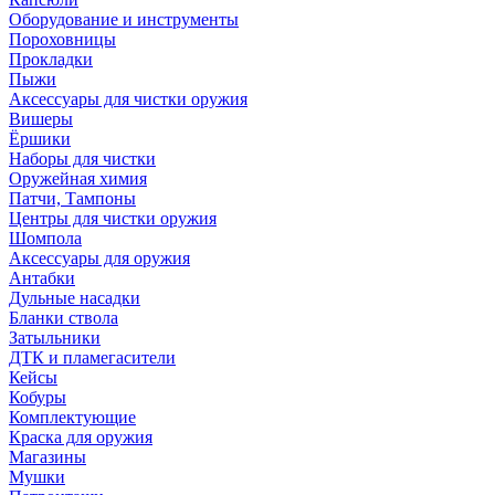
Оборудование и инструменты
Пороховницы
Прокладки
Пыжи
Аксессуары для чистки оружия
Вишеры
Ёршики
Наборы для чистки
Оружейная химия
Патчи, Тампоны
Центры для чистки оружия
Шомпола
Аксессуары для оружия
Антабки
Дульные насадки
Бланки ствола
Затыльники
ДТК и пламегасители
Кейсы
Кобуры
Комплектующие
Краска для оружия
Магазины
Мушки