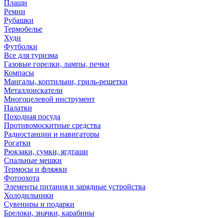
Плащи
Ремни
Рубашки
Термобелье
Худи
Футболки
Все для туризма
Газовые горелки, лампы, печки
Компасы
Мангалы, коптильни, гриль-решетки
Металлоискатели
Многоцелевой инструмент
Палатки
Походная посуда
Противомоскитные средства
Радиостанции и навигаторы
Рогатки
Рюкзаки, сумки, ягдташи
Спальные мешки
Термосы и фляжки
Фотоохота
Элементы питания и зарядные устройства
Холодильники
Сувениры и подарки
Брелоки, значки, карабины