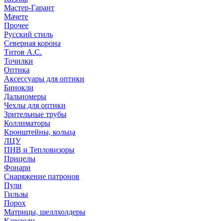
Мастер-Гарант
Мачете
Прочее
Русский стиль
Северная корона
Титов А.С.
Точилки
Оптика
Аксессуары для оптики
Бинокли
Дальномеры
Чехлы для оптики
Зрительные трубы
Коллиматоры
Кронштейны, кольца
ЛЦУ
ПНВ и Тепловизоры
Прицелы
Фонари
Снаряжение патронов
Пули
Гильзы
Порох
Матрицы, шеллхолдеры
Капсюли