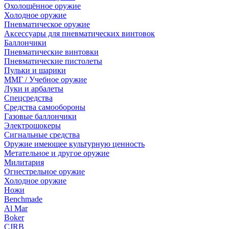
Охолощённое оружие
Холодное оружие
Пневматическое оружие
Аксессуары для пневматических винтовок
Баллончики
Пневматические винтовки
Пневматические пистолеты
Пульки и шарики
ММГ / Учебное оружие
Луки и арбалеты
Спецсредства
Средства самообороны
Газовые баллончики
Электрошокеры
Сигнальные средства
Оружие имеющее культурную ценность
Метательное и другое оружие
Милитария
Огнестрельное оружие
Холодное оружие
Ножи
Benchmade
Al Mar
Boker
CJRB