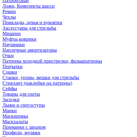
Патронташи
Ложи, Комплекты шасси
Ремни
Чехлы
Приклады, цевья и рукоятки
Аксессуары для стрельбы
Мишени
Муфты коврики
Наушники
Наплечные амортизаторы
Очки
Патроны холодной пристрелки, фальшпатроны
Перчатки
Сошки
Станки, упоры, мешки для стрельбы
Стикхант (наклейки на патроны)
Сейфы
Товары для охоты
Засидки
Лыжи и снегоступы
Манки
Маскировка
Маскхалаты
Приманки с запахом
Профили, муляжи