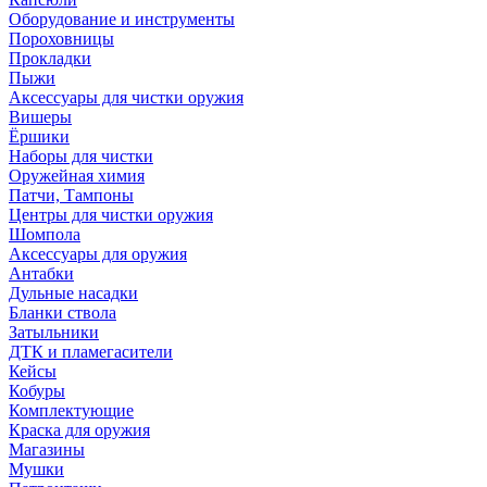
Оборудование и инструменты
Пороховницы
Прокладки
Пыжи
Аксессуары для чистки оружия
Вишеры
Ёршики
Наборы для чистки
Оружейная химия
Патчи, Тампоны
Центры для чистки оружия
Шомпола
Аксессуары для оружия
Антабки
Дульные насадки
Бланки ствола
Затыльники
ДТК и пламегасители
Кейсы
Кобуры
Комплектующие
Краска для оружия
Магазины
Мушки