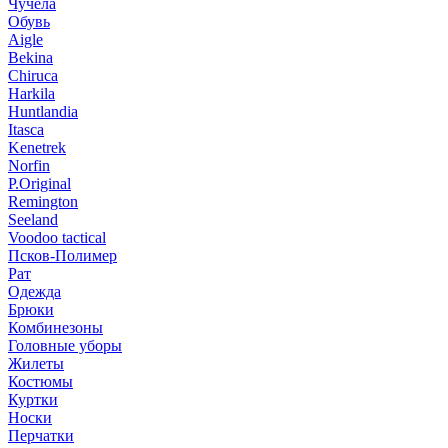
Чучела
Обувь
Aigle
Bekina
Chiruсa
Harkila
Huntlandia
Itasca
Kenetrek
Norfin
P.Original
Remington
Seeland
Voodoo tactical
Псков-Полимер
Рат
Одежда
Брюки
Комбинезоны
Головные уборы
Жилеты
Костюмы
Куртки
Носки
Перчатки