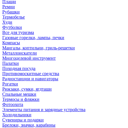
Плащи
Ремни
Рубашки
Термобелье
Худи
Футболки
Все для туризма
Газовые горелки, лампы, печки
Компасы
Мангалы, коптильни, гриль-решетки
Металлоискатели
Многоцелевой инструмент
Палатки
Походная посуда
Противомоскитные средства
Радиостанции и навигаторы
Рогатки
Рюкзаки, сумки, ягдташи
Спальные мешки
Термосы и фляжки
Фотоохота
Элементы питания и зарядные устройства
Холодильники
Сувениры и подарки
Брелоки, значки, карабины