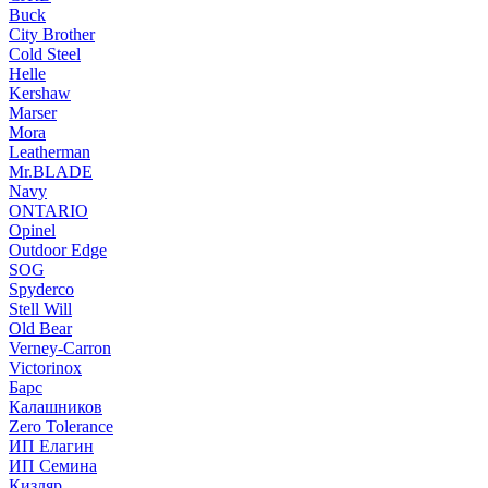
Buck
City Brother
Cold Steel
Helle
Kershaw
Marser
Mora
Leatherman
Mr.BLADE
Navy
ONTARIO
Opinel
Outdoor Edge
SOG
Spyderco
Stell Will
Old Bear
Verney-Carron
Victorinox
Барс
Калашников
Zero Tolerance
ИП Елагин
ИП Семина
Кизляр