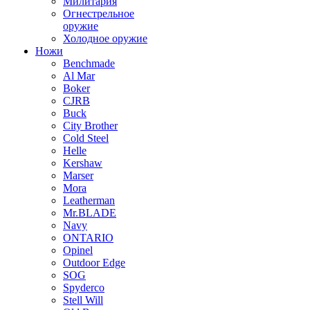
Милитария
Огнестрельное
оружие
Холодное оружие
Ножи
Benchmade
Al Mar
Boker
CJRB
Buck
City Brother
Cold Steel
Helle
Kershaw
Marser
Mora
Leatherman
Mr.BLADE
Navy
ONTARIO
Opinel
Outdoor Edge
SOG
Spyderco
Stell Will