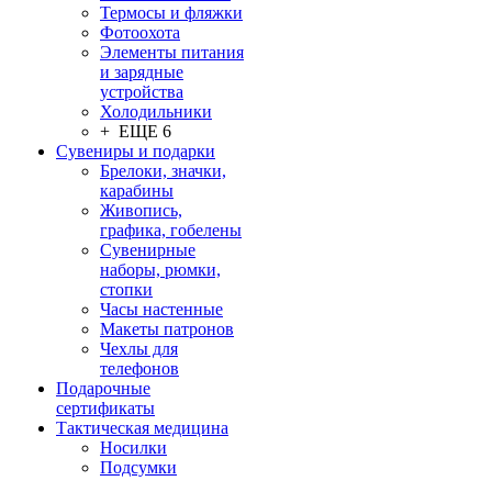
Термосы и фляжки
Фотоохота
Элементы питания
и зарядные
устройства
Холодильники
+ ЕЩЕ 6
Сувениры и подарки
Брелоки, значки,
карабины
Живопись,
графика, гобелены
Сувенирные
наборы, рюмки,
стопки
Часы настенные
Макеты патронов
Чехлы для
телефонов
Подарочные
сертификаты
Тактическая медицина
Носилки
Подсумки