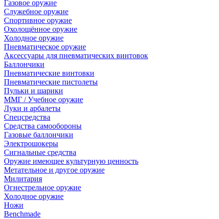
Газовое оружие
Служебное оружие
Спортивное оружие
Охолощённое оружие
Холодное оружие
Пневматическое оружие
Аксессуары для пневматических винтовок
Баллончики
Пневматические винтовки
Пневматические пистолеты
Пульки и шарики
ММГ / Учебное оружие
Луки и арбалеты
Спецсредства
Средства самообороны
Газовые баллончики
Электрошокеры
Сигнальные средства
Оружие имеющее культурную ценность
Метательное и другое оружие
Милитария
Огнестрельное оружие
Холодное оружие
Ножи
Benchmade