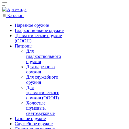
Каталог
Нарезное оружие
Гладкоствольное оружие
Травматическое оружие
(ОООП)
Патроны
Для
гладкоствольного
оружия
Для нарезного
оружия
Для служебного
оружия
Для
травматического
оружия (ОООП)
Холостые,
шумовые,
светозвуковые
Газовое оружие
Служебное оружие
Спортивное оружие