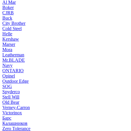
Al Mar
Boker
CJRB
Buck
City Brother
Cold Steel
Helle
Kershaw
Marser
Mora
Leatherman
Mr.BLADE
Navy
ONTARIO
Opinel
Outdoor Edge
SOG
Spyderco
Stell Will
Old Bear
Verney-Carron
Victorinox
Барс
Калашников
Zero Tolerance