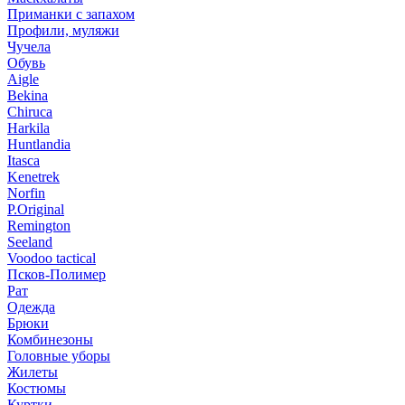
Приманки с запахом
Профили, муляжи
Чучела
Обувь
Aigle
Bekina
Chiruсa
Harkila
Huntlandia
Itasca
Kenetrek
Norfin
P.Original
Remington
Seeland
Voodoo tactical
Псков-Полимер
Рат
Одежда
Брюки
Комбинезоны
Головные уборы
Жилеты
Костюмы
Куртки