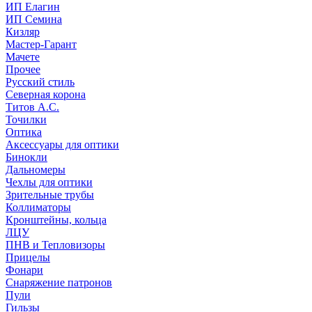
ИП Елагин
ИП Семина
Кизляр
Мастер-Гарант
Мачете
Прочее
Русский стиль
Северная корона
Титов А.С.
Точилки
Оптика
Аксессуары для оптики
Бинокли
Дальномеры
Чехлы для оптики
Зрительные трубы
Коллиматоры
Кронштейны, кольца
ЛЦУ
ПНВ и Тепловизоры
Прицелы
Фонари
Снаряжение патронов
Пули
Гильзы