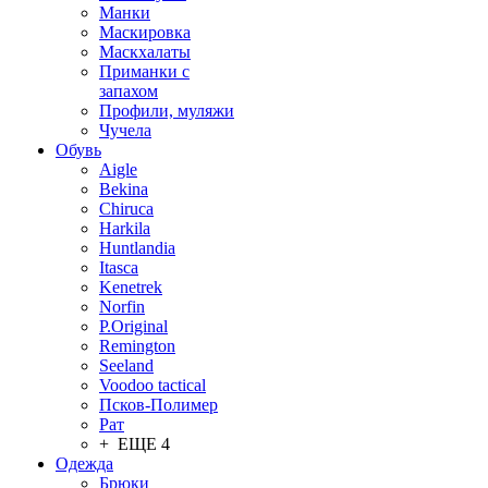
Манки
Маскировка
Маскхалаты
Приманки с
запахом
Профили, муляжи
Чучела
Обувь
Aigle
Bekina
Chiruсa
Harkila
Huntlandia
Itasca
Kenetrek
Norfin
P.Original
Remington
Seeland
Voodoo tactical
Псков-Полимер
Рат
+ ЕЩЕ 4
Одежда
Брюки