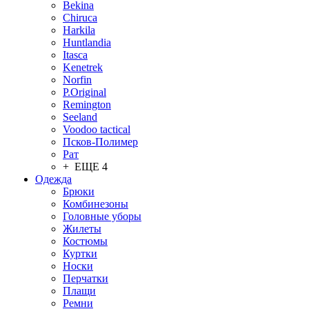
Bekina
Chiruсa
Harkila
Huntlandia
Itasca
Kenetrek
Norfin
P.Original
Remington
Seeland
Voodoo tactical
Псков-Полимер
Рат
+ ЕЩЕ 4
Одежда
Брюки
Комбинезоны
Головные уборы
Жилеты
Костюмы
Куртки
Носки
Перчатки
Плащи
Ремни