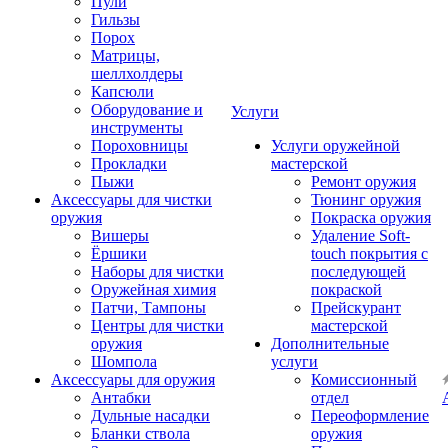
Пули
Гильзы
Порох
Матрицы,
шеллхолдеры
Капсюли
Оборудование и
Услуги
инструменты
Пороховницы
Услуги оружейной
Прокладки
мастерской
Пыжи
Ремонт оружия
Аксессуары для чистки
Тюнинг оружия
оружия
Покраска оружия
Вишеры
Удаление Soft-
Ёршики
touch покрытия с
Наборы для чистки
последующей
Оружейная химия
покраской
Патчи, Тампоны
Прейскурант
Центры для чистки
мастерской
оружия
Дополнительные
Шомпола
услуги
Аксессуары для оружия
Комиссионный
Антабки
отдел
Дульные насадки
Переоформление
Бланки ствола
оружия