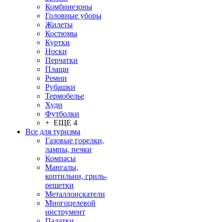
Комбинезоны
Головные уборы
Жилеты
Костюмы
Куртки
Носки
Перчатки
Плащи
Ремни
Рубашки
Термобелье
Худи
Футболки
+ ЕЩЕ 4
Все для туризма
Газовые горелки,
лампы, печки
Компасы
Мангалы,
коптильни, гриль-
решетки
Металлоискатели
Многоцелевой
инструмент
Палатки