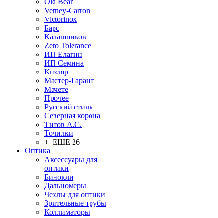
Old Bear
Verney-Carron
Victorinox
Барс
Калашников
Zero Tolerance
ИП Елагин
ИП Семина
Кизляр
Мастер-Гарант
Мачете
Прочее
Русский стиль
Северная корона
Титов А.С.
Точилки
+ ЕЩЕ 26
Оптика
Аксессуары для
оптики
Бинокли
Дальномеры
Чехлы для оптики
Зрительные трубы
Коллиматоры