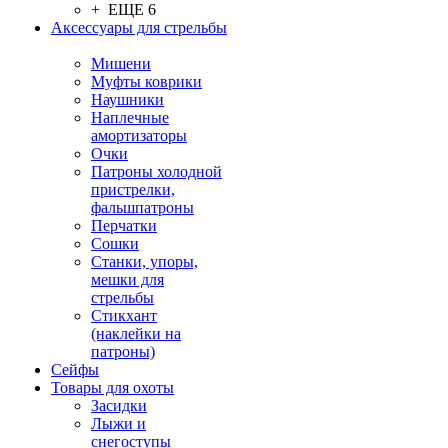
+ ЕЩЕ 6
Аксессуары для стрельбы
Мишени
Муфты коврики
Наушники
Наплечные
амортизаторы
Очки
Патроны холодной
пристрелки,
фальшпатроны
Перчатки
Сошки
Станки, упоры,
мешки для
стрельбы
Стикхант
(наклейки на
патроны)
Сейфы
Товары для охоты
Засидки
Лыжи и
снегоступы