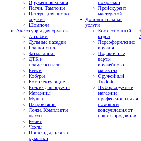
Оружейная химия
покраской
Патчи, Тампоны
Прейскурант
Центры для чистки
мастерской
оружия
Дополнительные
Шомпола
услуги
Аксессуары для оружия
Комиссионный
Антабки
отдел
Дульные насадки
Переоформление
Бланки ствола
оружия
Затыльники
Подарочные
ДТК и
карты
пламегасители
оружейного
Кейсы
магазина
Кобуры
Оружейный
Комплектующие
Trade-in
Краска для оружия
Выбор оружия в
Магазины
магазине:
Мушки
профессиональная
Патронташи
помощь и
Ложи, Комплекты
консультация от
шасси
наших продавцов
Ремни
Чехлы
Приклады, цевья и
рукоятки