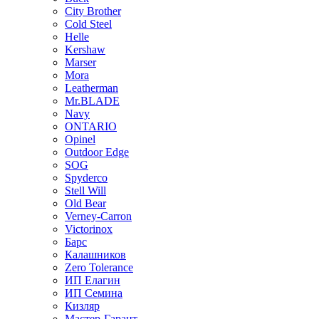
City Brother
Cold Steel
Helle
Kershaw
Marser
Mora
Leatherman
Mr.BLADE
Navy
ONTARIO
Opinel
Outdoor Edge
SOG
Spyderco
Stell Will
Old Bear
Verney-Carron
Victorinox
Барс
Калашников
Zero Tolerance
ИП Елагин
ИП Семина
Кизляр
Мастер-Гарант