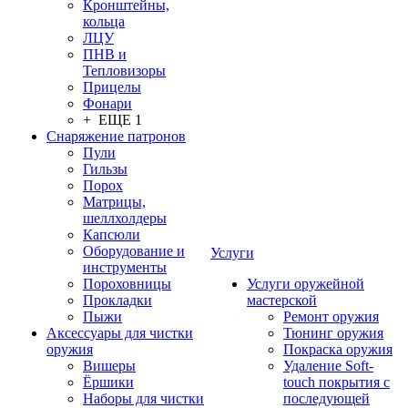
Кронштейны,
кольца
ЛЦУ
ПНВ и
Тепловизоры
Прицелы
Фонари
+ ЕЩЕ 1
Снаряжение патронов
Пули
Гильзы
Порох
Матрицы,
шеллхолдеры
Капсюли
Оборудование и
Услуги
инструменты
Пороховницы
Услуги оружейной
Прокладки
мастерской
Пыжи
Ремонт оружия
Аксессуары для чистки
Тюнинг оружия
оружия
Покраска оружия
Вишеры
Удаление Soft-
Ёршики
touch покрытия с
Наборы для чистки
последующей