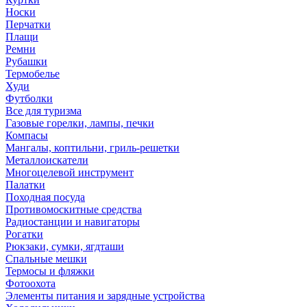
Носки
Перчатки
Плащи
Ремни
Рубашки
Термобелье
Худи
Футболки
Все для туризма
Газовые горелки, лампы, печки
Компасы
Мангалы, коптильни, гриль-решетки
Металлоискатели
Многоцелевой инструмент
Палатки
Походная посуда
Противомоскитные средства
Радиостанции и навигаторы
Рогатки
Рюкзаки, сумки, ягдташи
Спальные мешки
Термосы и фляжки
Фотоохота
Элементы питания и зарядные устройства