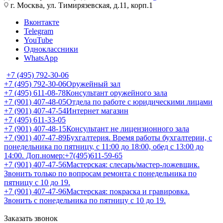
г. Москва, ул. Тимирязевская, д.11, корп.1
Вконтакте
Telegram
YouTube
Одноклассники
WhatsApp
+7 (495) 792-30-06
+7 (495) 792-30-06
Оружейный зал
+7 (495) 611-08-78
Консультант оружейного зала
+7 (901) 407-48-05
Отдела по работе с юридическими лицами
+7 (901) 407-47-54
Интернет магазин
+7 (495) 611-33-05
+7 (901) 407-48-15
Консультант не лицензионного зала
+7 (901) 407-47-89
Бухгалтерия. Время работы бухгалтерии, с
понедельника по пятницу, с 11:00 до 18:00, обед с 13:00 до
14:00. Доп.номер:+7(495)611-59-65
+7 (901) 407-47-56
Мастерская: слесарь/мастер-ложевщик.
Звонить только по вопросам ремонта с понедельника по
пятницу с 10 до 19.
+7 (901) 407-47-96
Мастерская: покраска и гравировка.
Звонить с понедельника по пятницу с 10 до 19.
Заказать звонок