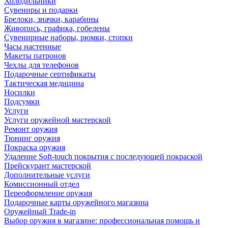
Холодильники
Сувениры и подарки
Брелоки, значки, карабины
Живопись, графика, гобелены
Сувенирные наборы, рюмки, стопки
Часы настенные
Макеты патронов
Чехлы для телефонов
Подарочные сертификаты
Тактическая медицина
Носилки
Подсумки
Услуги
Услуги оружейной мастерской
Ремонт оружия
Тюнинг оружия
Покраска оружия
Удаление Soft-touch покрытия с последующей покраской
Прейскурант мастерской
Дополнительные услуги
Комиссионный отдел
Переоформление оружия
Подарочные карты оружейного магазина
Оружейный Trade-in
Выбор оружия в магазине: профессиональная помощь и