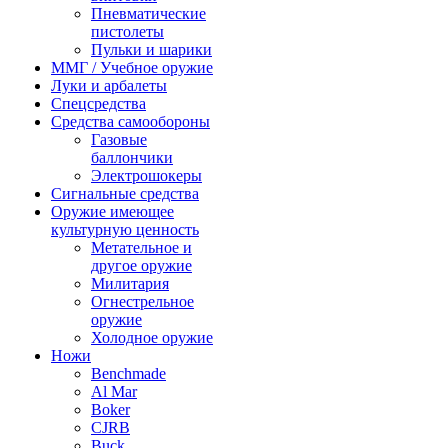
Пневматические
пистолеты
Пульки и шарики
ММГ / Учебное оружие
Луки и арбалеты
Спецсредства
Средства самообороны
Газовые
баллончики
Электрошокеры
Сигнальные средства
Оружие имеющее
культурную ценность
Метательное и
другое оружие
Милитария
Огнестрельное
оружие
Холодное оружие
Ножи
Benchmade
Al Mar
Boker
CJRB
Buck