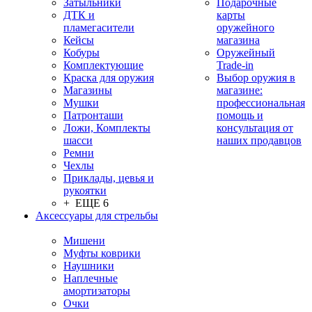
Затыльники
Подарочные
ДТК и
карты
пламегасители
оружейного
Кейсы
магазина
Кобуры
Оружейный
Комплектующие
Trade-in
Краска для оружия
Выбор оружия в
Магазины
магазине:
Мушки
профессиональная
Патронташи
помощь и
Ложи, Комплекты
консультация от
шасси
наших продавцов
Ремни
Чехлы
Приклады, цевья и
рукоятки
+ ЕЩЕ 6
Аксессуары для стрельбы
Мишени
Муфты коврики
Наушники
Наплечные
амортизаторы
Очки