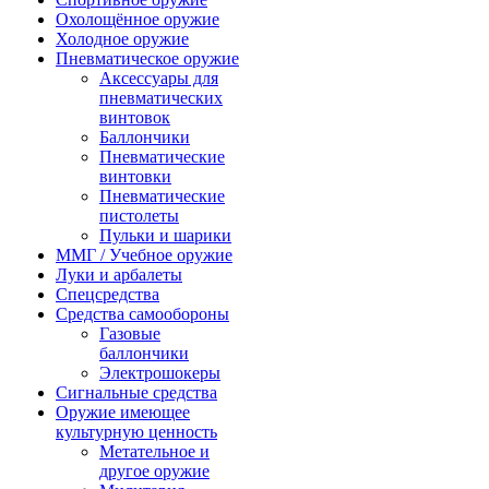
Охолощённое оружие
Холодное оружие
Пневматическое оружие
Аксессуары для
пневматических
винтовок
Баллончики
Пневматические
винтовки
Пневматические
пистолеты
Пульки и шарики
ММГ / Учебное оружие
Луки и арбалеты
Спецсредства
Средства самообороны
Газовые
баллончики
Электрошокеры
Сигнальные средства
Оружие имеющее
культурную ценность
Метательное и
другое оружие