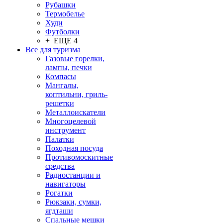
Рубашки
Термобелье
Худи
Футболки
+ ЕЩЕ 4
Все для туризма
Газовые горелки,
лампы, печки
Компасы
Мангалы,
коптильни, гриль-
решетки
Металлоискатели
Многоцелевой
инструмент
Палатки
Походная посуда
Противомоскитные
средства
Радиостанции и
навигаторы
Рогатки
Рюкзаки, сумки,
ягдташи
Спальные мешки