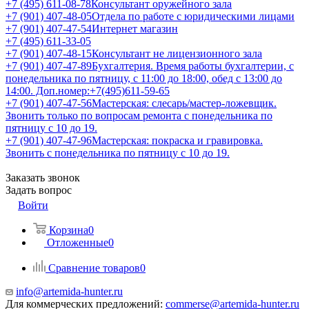
+7 (495) 611-08-78
Консультант оружейного зала
+7 (901) 407-48-05
Отдела по работе с юридическими лицами
+7 (901) 407-47-54
Интернет магазин
+7 (495) 611-33-05
+7 (901) 407-48-15
Консультант не лицензионного зала
+7 (901) 407-47-89
Бухгалтерия. Время работы бухгалтерии, с
понедельника по пятницу, с 11:00 до 18:00, обед с 13:00 до
14:00. Доп.номер:+7(495)611-59-65
+7 (901) 407-47-56
Мастерская: слесарь/мастер-ложевщик.
Звонить только по вопросам ремонта с понедельника по
пятницу с 10 до 19.
+7 (901) 407-47-96
Мастерская: покраска и гравировка.
Звонить с понедельника по пятницу с 10 до 19.
Заказать звонок
Задать вопрос
Войти
Корзина
0
Отложенные
0
Сравнение товаров
0
info@artemida-hunter.ru
Для коммерческих предложений:
commerse@artemida-hunter.ru