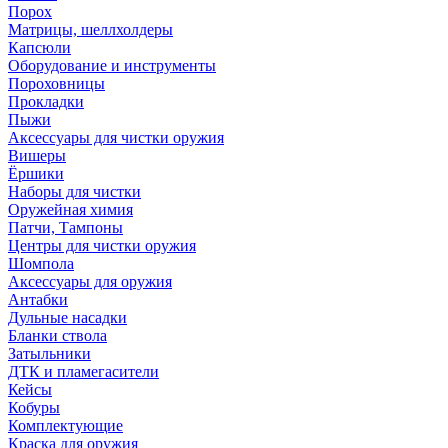
Порох
Матрицы, шеллхолдеры
Капсюли
Оборудование и инструменты
Пороховницы
Прокладки
Пыжи
Аксессуары для чистки оружия
Вишеры
Ёршики
Наборы для чистки
Оружейная химия
Патчи, Тампоны
Центры для чистки оружия
Шомпола
Аксессуары для оружия
Антабки
Дульные насадки
Бланки ствола
Затыльники
ДТК и пламегасители
Кейсы
Кобуры
Комплектующие
Краска для оружия