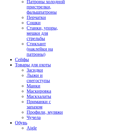
Патроны холодной
пристрелки,
фальшпатроны
Перчатки
Сошки
Станки, упоры,
мешки для
стрельбы
Стикхант
(наклейки на
патроны)
Сейфы
Товары для охоты
Засидки
Лыжи и
снегоступы
Манки
Маскировка
Маскхалаты
Приманки с
запахом
Профили, муляжи
Чучела
Обувь
Aigle