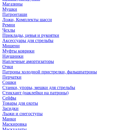
Магазины
Мушки
Патронташи
Ложи, Комплекты шасси
Ремни
Чехлы
Приклады, цевья и рукоятки
Аксессуары для стрельбы
Мишени
Муфты коврики
Наушники
Наплечные амортизаторы
Очки
Патроны холодной пристрелки, фальшпатроны
Перчатки
Сошки
Станки, упоры, мешки для стрельбы
Стикхант (наклейки на патроны)
Сейфы
Товары для охоты
Засидки
Лыжи и снегоступы
Манки
Маскировка
Маскхалаты