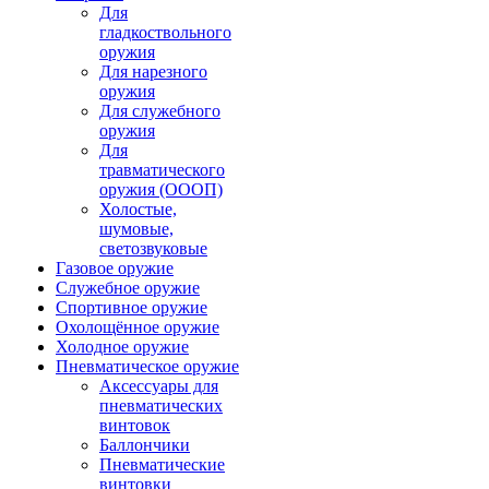
Для
гладкоствольного
оружия
Для нарезного
оружия
Для служебного
оружия
Для
травматического
оружия (ОООП)
Холостые,
шумовые,
светозвуковые
Газовое оружие
Служебное оружие
Спортивное оружие
Охолощённое оружие
Холодное оружие
Пневматическое оружие
Аксессуары для
пневматических
винтовок
Баллончики
Пневматические
винтовки