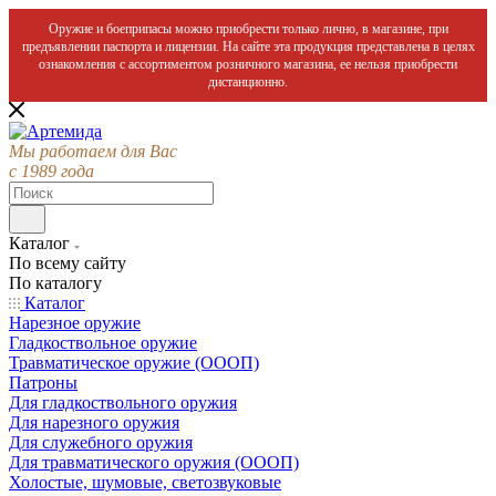
Оружие и боеприпасы можно приобрести только лично, в магазине, при
предъявлении паспорта и лицензии. На сайте эта продукция представлена в целях
ознакомления с ассортиментом розничного магазина, ее нельзя приобрести
дистанционно.
Мы работаем для Вас
с 1989 года
Каталог
По всему сайту
По каталогу
Каталог
Нарезное оружие
Гладкоствольное оружие
Травматическое оружие (ОООП)
Патроны
Для гладкоствольного оружия
Для нарезного оружия
Для служебного оружия
Для травматического оружия (ОООП)
Холостые, шумовые, светозвуковые