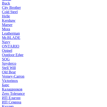
Buck
City Brother
Cold Steel
Helle
Kershaw
Marser
Mora
Leatherman
Mr.BLADE
Navy
ONTARIO
Opinel
Outdoor Edge
SOG
Spyderco
Stell Will
Old Bear
Verney-Carron
Victorinox
Барс
Калашников
Zero Tolerance
ИП Елагин
ИП Семина
Кизляр