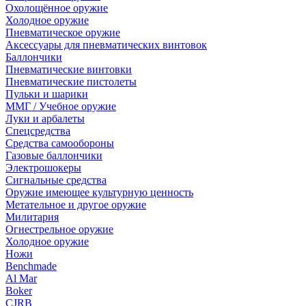
Охолощённое оружие
Холодное оружие
Пневматическое оружие
Аксессуары для пневматических винтовок
Баллончики
Пневматические винтовки
Пневматические пистолеты
Пульки и шарики
ММГ / Учебное оружие
Луки и арбалеты
Спецсредства
Средства самообороны
Газовые баллончики
Электрошокеры
Сигнальные средства
Оружие имеющее культурную ценность
Метательное и другое оружие
Милитария
Огнестрельное оружие
Холодное оружие
Ножи
Benchmade
Al Mar
Boker
CJRB