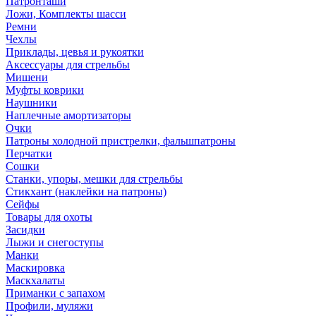
Патронташи
Ложи, Комплекты шасси
Ремни
Чехлы
Приклады, цевья и рукоятки
Аксессуары для стрельбы
Мишени
Муфты коврики
Наушники
Наплечные амортизаторы
Очки
Патроны холодной пристрелки, фальшпатроны
Перчатки
Сошки
Станки, упоры, мешки для стрельбы
Стикхант (наклейки на патроны)
Сейфы
Товары для охоты
Засидки
Лыжи и снегоступы
Манки
Маскировка
Маскхалаты
Приманки с запахом
Профили, муляжи