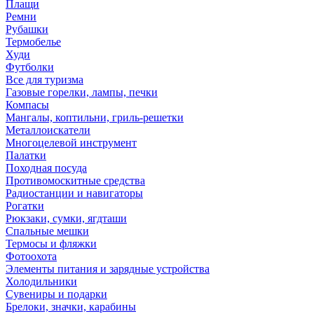
Плащи
Ремни
Рубашки
Термобелье
Худи
Футболки
Все для туризма
Газовые горелки, лампы, печки
Компасы
Мангалы, коптильни, гриль-решетки
Металлоискатели
Многоцелевой инструмент
Палатки
Походная посуда
Противомоскитные средства
Радиостанции и навигаторы
Рогатки
Рюкзаки, сумки, ягдташи
Спальные мешки
Термосы и фляжки
Фотоохота
Элементы питания и зарядные устройства
Холодильники
Сувениры и подарки
Брелоки, значки, карабины