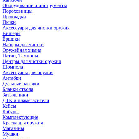
Оборудование и инструменты
Пороховницы
Прокладки
Пыжи
Аксессуары для чистки оружия
Вишеры
Ёршики
Наборы для чистки
Оружейная химия
Патчи, Тампоны
Центры для чистки оружия
Шомпола
Аксессуары для оружия
Антабки
Дульные насадки
Бланки ствола
Затыльники
ДТК и пламегасители
Кейсы
Кобуры
Комплектующие
Краска для оружия
Магазины
Мушки