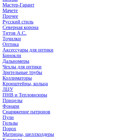
Мастер-Гарант
Мачете
Прочее
Русский стиль
Северная корона
Титов А.С.
Точилки
Оптика
Аксессуары для оптики
Бинокли
Дальномеры
Чехлы для оптики
Зрительные трубы
Коллиматоры
Кронштейны, кольца
ЛЦУ
ПНВ и Тепловизоры
Прицелы
Фонари
Снаряжение патронов
Пули
Гильзы
Порох
Матрицы, шеллхолдеры
Капсюли