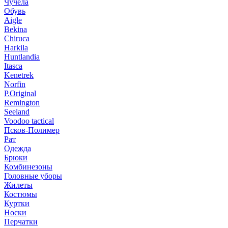
Чучела
Обувь
Aigle
Bekina
Chiruсa
Harkila
Huntlandia
Itasca
Kenetrek
Norfin
P.Original
Remington
Seeland
Voodoo tactical
Псков-Полимер
Рат
Одежда
Брюки
Комбинезоны
Головные уборы
Жилеты
Костюмы
Куртки
Носки
Перчатки