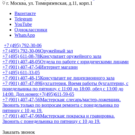
г. Москва, ул. Тимирязевская, д.11, корп.1
Вконтакте
Telegram
YouTube
Одноклассники
WhatsApp
+7 (495) 792-30-06
+7 (495) 792-30-06
Оружейный зал
+7 (495) 611-08-78
Консультант оружейного зала
+7 (901) 407-48-05
Отдела по работе с юридическими лицами
+7 (901) 407-47-54
Интернет магазин
+7 (495) 611-33-05
+7 (901) 407-48-15
Консультант не лицензионного зала
+7 (901) 407-47-89
Бухгалтерия. Время работы бухгалтерии, с
понедельника по пятницу, с 11:00 до 18:00, обед с 13:00 до
14:00. Доп.номер:+7(495)611-59-65
+7 (901) 407-47-56
Мастерская: слесарь/мастер-ложевщик.
Звонить только по вопросам ремонта с понедельника по
пятницу с 10 до 19.
+7 (901) 407-47-96
Мастерская: покраска и гравировка.
Звонить с понедельника по пятницу с 10 до 19.
Заказать звонок