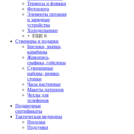
Термосы и фляжки
Фотоохота
Элементы питания
и зарядные
устройства
Холодильники
+ ЕЩЕ 6
Сувениры и подарки
Брелоки, значки,
карабины
Живопись,
графика, гобелены
Сувенирные
наборы, рюмки,
стопки
Часы настенные
Макеты патронов
Чехлы для
телефонов
Подарочные
сертификаты
Тактическая медицина
Носилки
Подсумки