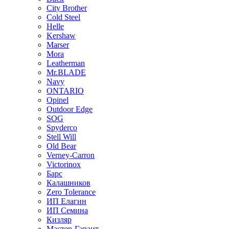
City Brother
Cold Steel
Helle
Kershaw
Marser
Mora
Leatherman
Mr.BLADE
Navy
ONTARIO
Opinel
Outdoor Edge
SOG
Spyderco
Stell Will
Old Bear
Verney-Carron
Victorinox
Барс
Калашников
Zero Tolerance
ИП Елагин
ИП Семина
Кизляр
Мастер-Гарант