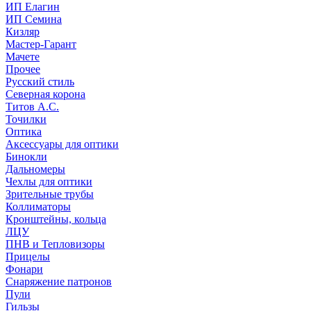
ИП Елагин
ИП Семина
Кизляр
Мастер-Гарант
Мачете
Прочее
Русский стиль
Северная корона
Титов А.С.
Точилки
Оптика
Аксессуары для оптики
Бинокли
Дальномеры
Чехлы для оптики
Зрительные трубы
Коллиматоры
Кронштейны, кольца
ЛЦУ
ПНВ и Тепловизоры
Прицелы
Фонари
Снаряжение патронов
Пули
Гильзы