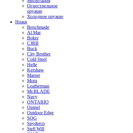
Милитария
Огнестрельное
оружие
Холодное оружие
Ножи
Benchmade
Al Mar
Boker
CJRB
Buck
City Brother
Cold Steel
Helle
Kershaw
Marser
Mora
Leatherman
Mr.BLADE
Navy
ONTARIO
Opinel
Outdoor Edge
SOG
Spyderco
Stell Will