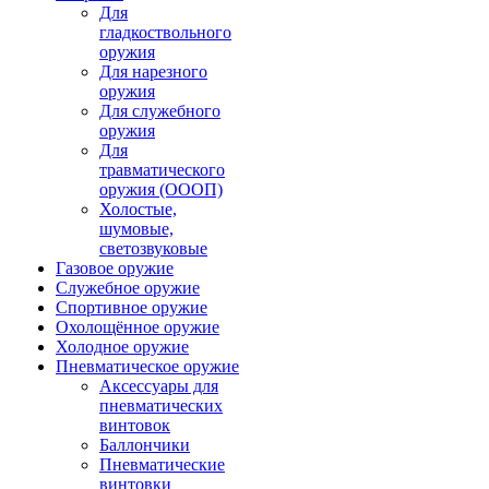
Для
гладкоствольного
оружия
Для нарезного
оружия
Для служебного
оружия
Для
травматического
оружия (ОООП)
Холостые,
шумовые,
светозвуковые
Газовое оружие
Служебное оружие
Спортивное оружие
Охолощённое оружие
Холодное оружие
Пневматическое оружие
Аксессуары для
пневматических
винтовок
Баллончики
Пневматические
винтовки