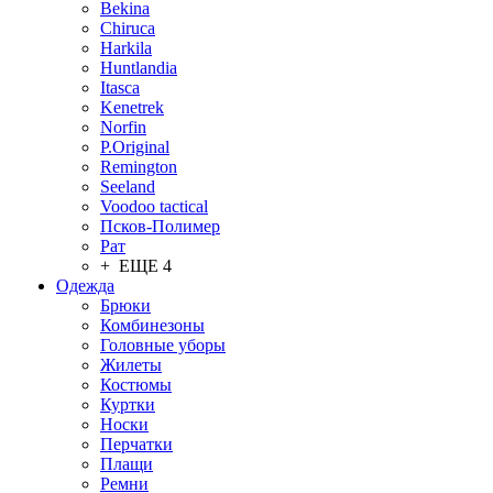
Bekina
Chiruсa
Harkila
Huntlandia
Itasca
Kenetrek
Norfin
P.Original
Remington
Seeland
Voodoo tactical
Псков-Полимер
Рат
+ ЕЩЕ 4
Одежда
Брюки
Комбинезоны
Головные уборы
Жилеты
Костюмы
Куртки
Носки
Перчатки
Плащи
Ремни