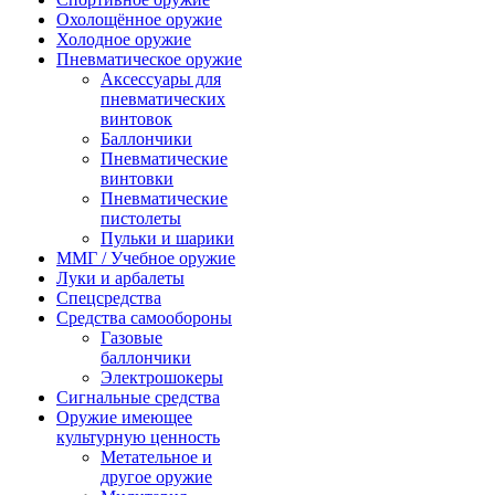
Охолощённое оружие
Холодное оружие
Пневматическое оружие
Аксессуары для
пневматических
винтовок
Баллончики
Пневматические
винтовки
Пневматические
пистолеты
Пульки и шарики
ММГ / Учебное оружие
Луки и арбалеты
Спецсредства
Средства самообороны
Газовые
баллончики
Электрошокеры
Сигнальные средства
Оружие имеющее
культурную ценность
Метательное и
другое оружие