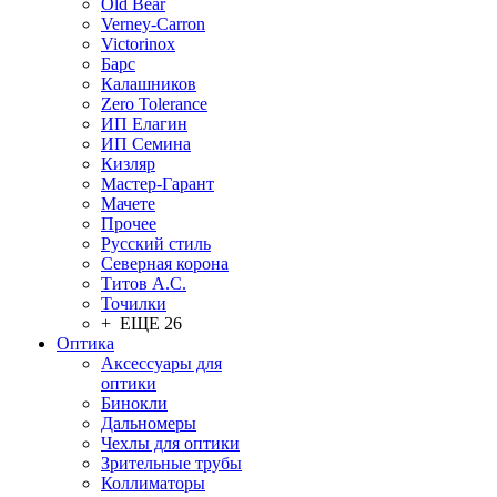
Old Bear
Verney-Carron
Victorinox
Барс
Калашников
Zero Tolerance
ИП Елагин
ИП Семина
Кизляр
Мастер-Гарант
Мачете
Прочее
Русский стиль
Северная корона
Титов А.С.
Точилки
+ ЕЩЕ 26
Оптика
Аксессуары для
оптики
Бинокли
Дальномеры
Чехлы для оптики
Зрительные трубы
Коллиматоры