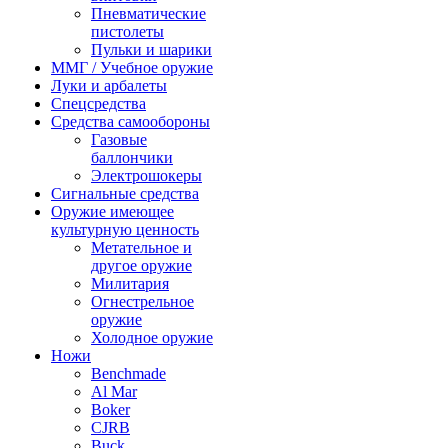
Пневматические
пистолеты
Пульки и шарики
ММГ / Учебное оружие
Луки и арбалеты
Спецсредства
Средства самообороны
Газовые
баллончики
Электрошокеры
Сигнальные средства
Оружие имеющее
культурную ценность
Метательное и
другое оружие
Милитария
Огнестрельное
оружие
Холодное оружие
Ножи
Benchmade
Al Mar
Boker
CJRB
Buck