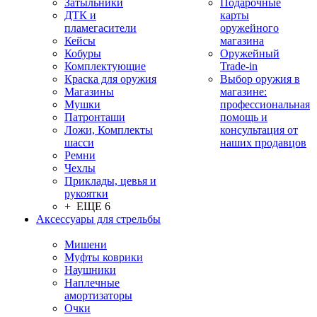
Затыльники
Подарочные
ДТК и
карты
пламегасители
оружейного
Кейсы
магазина
Кобуры
Оружейный
Комплектующие
Trade-in
Краска для оружия
Выбор оружия в
Магазины
магазине:
Мушки
профессиональная
Патронташи
помощь и
Ложи, Комплекты
консультация от
шасси
наших продавцов
Ремни
Чехлы
Приклады, цевья и
рукоятки
+ ЕЩЕ 6
Аксессуары для стрельбы
Мишени
Муфты коврики
Наушники
Наплечные
амортизаторы
Очки