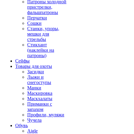
Патроны холодной
пристрелки,
фальшпатроны
Перчатки
Сошки
Станки, упоры,
мешки для
стрельбы
Стикхант
(наклейки на
патроны)
Сейфы
Товары для охоты
Засидки
Лыжи и
снегоступы
Манки
Маскировка
Маскхалаты
Приманки с
запахом
Профили, муляжи
Чучела
Обувь
Aigle