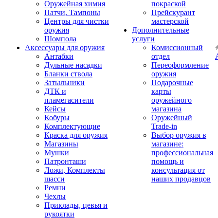
Оружейная химия
покраской
Патчи, Тампоны
Прейскурант
Центры для чистки
мастерской
оружия
Дополнительные
Шомпола
услуги
Аксессуары для оружия
Комиссионный
Антабки
отдел
Дульные насадки
Переоформление
Бланки ствола
оружия
Затыльники
Подарочные
ДТК и
карты
пламегасители
оружейного
Кейсы
магазина
Кобуры
Оружейный
Комплектующие
Trade-in
Краска для оружия
Выбор оружия в
Магазины
магазине:
Мушки
профессиональная
Патронташи
помощь и
Ложи, Комплекты
консультация от
шасси
наших продавцов
Ремни
Чехлы
Приклады, цевья и
рукоятки