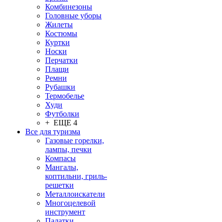
Комбинезоны
Головные уборы
Жилеты
Костюмы
Куртки
Носки
Перчатки
Плащи
Ремни
Рубашки
Термобелье
Худи
Футболки
+ ЕЩЕ 4
Все для туризма
Газовые горелки,
лампы, печки
Компасы
Мангалы,
коптильни, гриль-
решетки
Металлоискатели
Многоцелевой
инструмент
Палатки