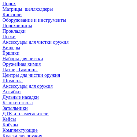
Порох
Матрицы, шеллхолдеры
Капсюли
Оборудование и инструменты
Пороховницы
Прокладки
Пыжи
Аксессуары для чистки оружия
Вишеры
Ёршики
Наборы для чистки
Оружейная химия
Патчи, Тампоны
Центры для чистки оружия
Шомпола
Аксессуары для оружия
Антабки
Дульные насадки
Бланки ствола
Затыльники
ДТК и пламегасители
Кейсы
Кобуры
Комплектующие
Краска для оружия