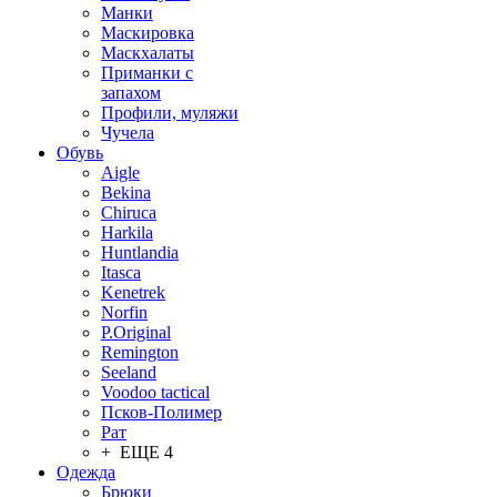
Манки
Маскировка
Маскхалаты
Приманки с
запахом
Профили, муляжи
Чучела
Обувь
Aigle
Bekina
Chiruсa
Harkila
Huntlandia
Itasca
Kenetrek
Norfin
P.Original
Remington
Seeland
Voodoo tactical
Псков-Полимер
Рат
+ ЕЩЕ 4
Одежда
Брюки