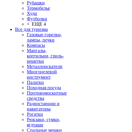
Рубашки
Термобелье
Худи
Футболки
+ ЕЩЕ 4
Все для туризма
Газовые горелки,
лампы, печки
Компасы
Мангалы,
коптильни, гриль-
решетки
Металлоискатели
Многоцелевой
инструмент
Палатки
Походная посуда
Противомоскитные
средства
Радиостанции и
навигаторы
Рогатки
Рюкзаки, сумки,
ягдташи
Спальные мешки