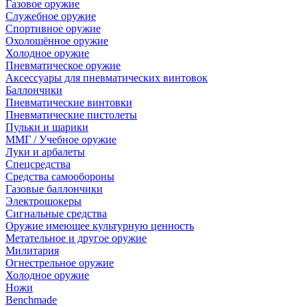
Газовое оружие
Служебное оружие
Спортивное оружие
Охолощённое оружие
Холодное оружие
Пневматическое оружие
Аксессуары для пневматических винтовок
Баллончики
Пневматические винтовки
Пневматические пистолеты
Пульки и шарики
ММГ / Учебное оружие
Луки и арбалеты
Спецсредства
Средства самообороны
Газовые баллончики
Электрошокеры
Сигнальные средства
Оружие имеющее культурную ценность
Метательное и другое оружие
Милитария
Огнестрельное оружие
Холодное оружие
Ножи
Benchmade