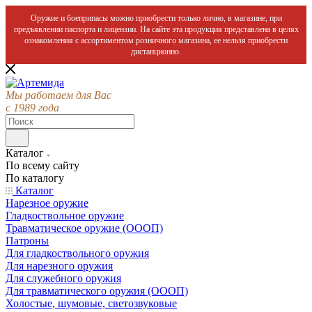
Оружие и боеприпасы можно приобрести только лично, в магазине, при
предъявлении паспорта и лицензии. На сайте эта продукция представлена в целях
ознакомления с ассортиментом розничного магазина, ее нельзя приобрести
дистанционно.
Мы работаем для Вас
с 1989 года
Каталог
По всему сайту
По каталогу
Каталог
Нарезное оружие
Гладкоствольное оружие
Травматическое оружие (ОООП)
Патроны
Для гладкоствольного оружия
Для нарезного оружия
Для служебного оружия
Для травматического оружия (ОООП)
Холостые, шумовые, светозвуковые