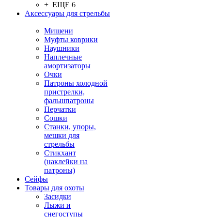
+ ЕЩЕ 6
Аксессуары для стрельбы
Мишени
Муфты коврики
Наушники
Наплечные
амортизаторы
Очки
Патроны холодной
пристрелки,
фальшпатроны
Перчатки
Сошки
Станки, упоры,
мешки для
стрельбы
Стикхант
(наклейки на
патроны)
Сейфы
Товары для охоты
Засидки
Лыжи и
снегоступы