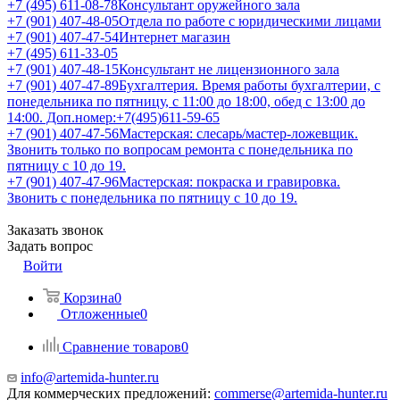
+7 (495) 611-08-78
Консультант оружейного зала
+7 (901) 407-48-05
Отдела по работе с юридическими лицами
+7 (901) 407-47-54
Интернет магазин
+7 (495) 611-33-05
+7 (901) 407-48-15
Консультант не лицензионного зала
+7 (901) 407-47-89
Бухгалтерия. Время работы бухгалтерии, с
понедельника по пятницу, с 11:00 до 18:00, обед с 13:00 до
14:00. Доп.номер:+7(495)611-59-65
+7 (901) 407-47-56
Мастерская: слесарь/мастер-ложевщик.
Звонить только по вопросам ремонта с понедельника по
пятницу с 10 до 19.
+7 (901) 407-47-96
Мастерская: покраска и гравировка.
Звонить с понедельника по пятницу с 10 до 19.
Заказать звонок
Задать вопрос
Войти
Корзина
0
Отложенные
0
Сравнение товаров
0
info@artemida-hunter.ru
Для коммерческих предложений:
commerse@artemida-hunter.ru