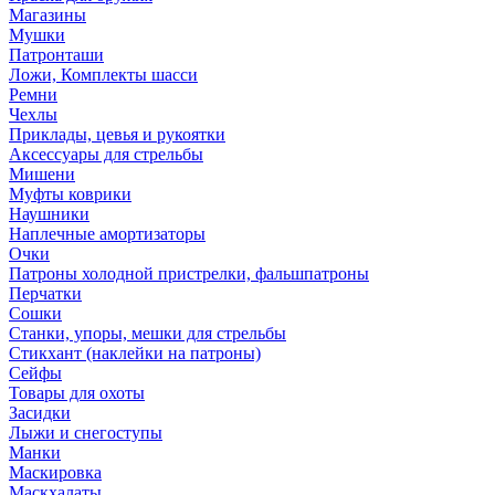
Магазины
Мушки
Патронташи
Ложи, Комплекты шасси
Ремни
Чехлы
Приклады, цевья и рукоятки
Аксессуары для стрельбы
Мишени
Муфты коврики
Наушники
Наплечные амортизаторы
Очки
Патроны холодной пристрелки, фальшпатроны
Перчатки
Сошки
Станки, упоры, мешки для стрельбы
Стикхант (наклейки на патроны)
Сейфы
Товары для охоты
Засидки
Лыжи и снегоступы
Манки
Маскировка
Маскхалаты