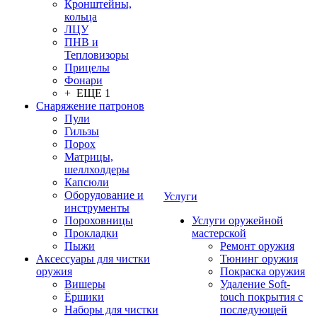
Кронштейны,
кольца
ЛЦУ
ПНВ и
Тепловизоры
Прицелы
Фонари
+ ЕЩЕ 1
Снаряжение патронов
Пули
Гильзы
Порох
Матрицы,
шеллхолдеры
Капсюли
Оборудование и
Услуги
инструменты
Пороховницы
Услуги оружейной
Прокладки
мастерской
Пыжи
Ремонт оружия
Аксессуары для чистки
Тюнинг оружия
оружия
Покраска оружия
Вишеры
Удаление Soft-
Ёршики
touch покрытия с
Наборы для чистки
последующей