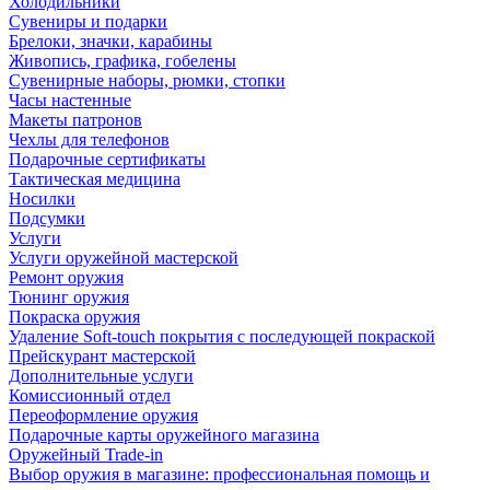
Холодильники
Сувениры и подарки
Брелоки, значки, карабины
Живопись, графика, гобелены
Сувенирные наборы, рюмки, стопки
Часы настенные
Макеты патронов
Чехлы для телефонов
Подарочные сертификаты
Тактическая медицина
Носилки
Подсумки
Услуги
Услуги оружейной мастерской
Ремонт оружия
Тюнинг оружия
Покраска оружия
Удаление Soft-touch покрытия с последующей покраской
Прейскурант мастерской
Дополнительные услуги
Комиссионный отдел
Переоформление оружия
Подарочные карты оружейного магазина
Оружейный Trade-in
Выбор оружия в магазине: профессиональная помощь и