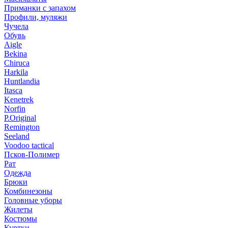
Приманки с запахом
Профили, муляжи
Чучела
Обувь
Aigle
Bekina
Chiruсa
Harkila
Huntlandia
Itasca
Kenetrek
Norfin
P.Original
Remington
Seeland
Voodoo tactical
Псков-Полимер
Рат
Одежда
Брюки
Комбинезоны
Головные уборы
Жилеты
Костюмы
Куртки