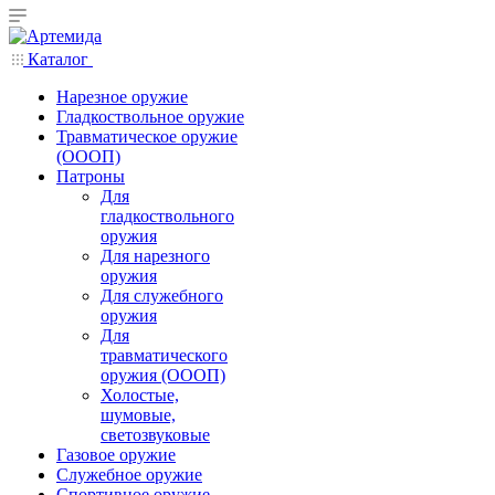
Каталог
Нарезное оружие
Гладкоствольное оружие
Травматическое оружие
(ОООП)
Патроны
Для
гладкоствольного
оружия
Для нарезного
оружия
Для служебного
оружия
Для
травматического
оружия (ОООП)
Холостые,
шумовые,
светозвуковые
Газовое оружие
Служебное оружие
Спортивное оружие