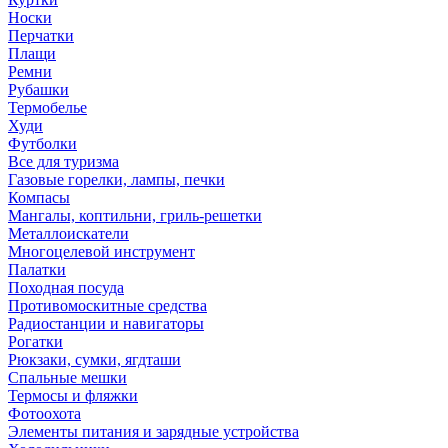
Носки
Перчатки
Плащи
Ремни
Рубашки
Термобелье
Худи
Футболки
Все для туризма
Газовые горелки, лампы, печки
Компасы
Мангалы, коптильни, гриль-решетки
Металлоискатели
Многоцелевой инструмент
Палатки
Походная посуда
Противомоскитные средства
Радиостанции и навигаторы
Рогатки
Рюкзаки, сумки, ягдташи
Спальные мешки
Термосы и фляжки
Фотоохота
Элементы питания и зарядные устройства