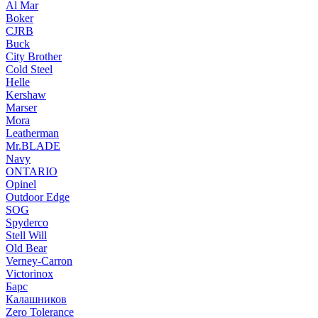
Al Mar
Boker
CJRB
Buck
City Brother
Cold Steel
Helle
Kershaw
Marser
Mora
Leatherman
Mr.BLADE
Navy
ONTARIO
Opinel
Outdoor Edge
SOG
Spyderco
Stell Will
Old Bear
Verney-Carron
Victorinox
Барс
Калашников
Zero Tolerance