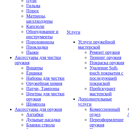
Пули
Гильзы
Порох
Матрицы,
шеллхолдеры
Капсюли
Оборудование и
Услуги
инструменты
Пороховницы
Услуги оружейной
Прокладки
мастерской
Пыжи
Ремонт оружия
Аксессуары для чистки
Тюнинг оружия
оружия
Покраска оружия
Вишеры
Удаление Soft-
Ёршики
touch покрытия с
Наборы для чистки
последующей
Оружейная химия
покраской
Патчи, Тампоны
Прейскурант
Центры для чистки
мастерской
оружия
Дополнительные
Шомпола
услуги
Аксессуары для оружия
Комиссионный
Антабки
отдел
Дульные насадки
Переоформление
Бланки ствола
оружия