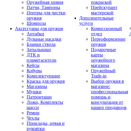
Оружейная химия
покраской
Патчи, Тампоны
Прейскурант
Центры для чистки
мастерской
оружия
Дополнительные
Шомпола
услуги
Аксессуары для оружия
Комиссионный
Антабки
отдел
Дульные насадки
Переоформление
Бланки ствола
оружия
Затыльники
Подарочные
ДТК и
карты
пламегасители
оружейного
Кейсы
магазина
Кобуры
Оружейный
Комплектующие
Trade-in
Краска для оружия
Выбор оружия в
Магазины
магазине:
Мушки
профессиональная
Патронташи
помощь и
Ложи, Комплекты
консультация от
шасси
наших продавцов
Ремни
Чехлы
Приклады, цевья и
рукоятки