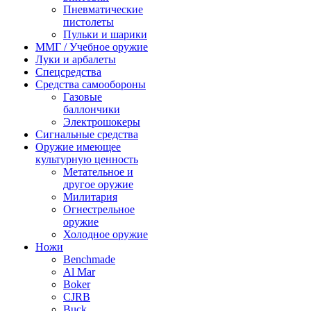
Пневматические
пистолеты
Пульки и шарики
ММГ / Учебное оружие
Луки и арбалеты
Спецсредства
Средства самообороны
Газовые
баллончики
Электрошокеры
Сигнальные средства
Оружие имеющее
культурную ценность
Метательное и
другое оружие
Милитария
Огнестрельное
оружие
Холодное оружие
Ножи
Benchmade
Al Mar
Boker
CJRB
Buck