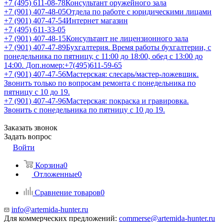
+7 (495) 611-08-78
Консультант оружейного зала
+7 (901) 407-48-05
Отдела по работе с юридическими лицами
+7 (901) 407-47-54
Интернет магазин
+7 (495) 611-33-05
+7 (901) 407-48-15
Консультант не лицензионного зала
+7 (901) 407-47-89
Бухгалтерия. Время работы бухгалтерии, с
понедельника по пятницу, с 11:00 до 18:00, обед с 13:00 до
14:00. Доп.номер:+7(495)611-59-65
+7 (901) 407-47-56
Мастерская: слесарь/мастер-ложевщик.
Звонить только по вопросам ремонта с понедельника по
пятницу с 10 до 19.
+7 (901) 407-47-96
Мастерская: покраска и гравировка.
Звонить с понедельника по пятницу с 10 до 19.
Заказать звонок
Задать вопрос
Войти
Корзина
0
Отложенные
0
Сравнение товаров
0
info@artemida-hunter.ru
Для коммерческих предложений:
commerse@artemida-hunter.ru