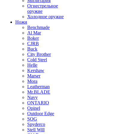
Милитария
Огнестрельное
оружие
Холодное оружие
Ножи
Benchmade
Al Mar
Boker
CJRB
Buck
City Brother
Cold Steel
Helle
Kershaw
Marser
Mora
Leatherman
Mr.BLADE
Navy
ONTARIO
Opinel
Outdoor Edge
SOG
Spyderco
Stell Will