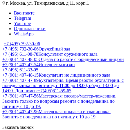
г. Москва, ул. Тимирязевская, д.11, корп.1
Вконтакте
Telegram
YouTube
Одноклассники
WhatsApp
+7 (495) 792-30-06
+7 (495) 792-30-06
Оружейный зал
+7 (495) 611-08-78
Консультант оружейного зала
+7 (901) 407-48-05
Отдела по работе с юридическими лицами
+7 (901) 407-47-54
Интернет магазин
+7 (495) 611-33-05
+7 (901) 407-48-15
Консультант не лицензионного зала
+7 (901) 407-47-89
Бухгалтерия. Время работы бухгалтерии, с
понедельника по пятницу, с 11:00 до 18:00, обед с 13:00 до
14:00. Доп.номер:+7(495)611-59-65
+7 (901) 407-47-56
Мастерская: слесарь/мастер-ложевщик.
Звонить только по вопросам ремонта с понедельника по
пятницу с 10 до 19.
+7 (901) 407-47-96
Мастерская: покраска и гравировка.
Звонить с понедельника по пятницу с 10 до 19.
Заказать звонок