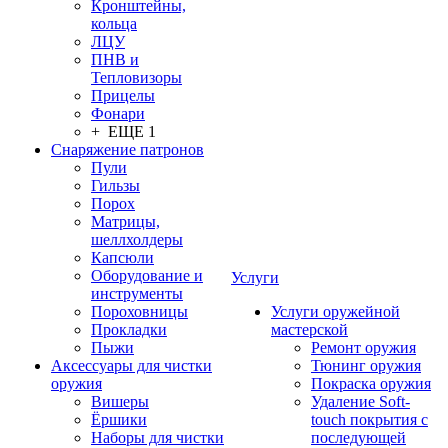
Кронштейны,
кольца
ЛЦУ
ПНВ и
Тепловизоры
Прицелы
Фонари
+ ЕЩЕ 1
Снаряжение патронов
Пули
Гильзы
Порох
Матрицы,
шеллхолдеры
Капсюли
Оборудование и
Услуги
инструменты
Пороховницы
Услуги оружейной
Прокладки
мастерской
Пыжи
Ремонт оружия
Аксессуары для чистки
Тюнинг оружия
оружия
Покраска оружия
Вишеры
Удаление Soft-
Ёршики
touch покрытия с
Наборы для чистки
последующей