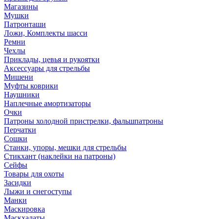
Магазины
Мушки
Патронташи
Ложи, Комплекты шасси
Ремни
Чехлы
Приклады, цевья и рукоятки
Аксессуары для стрельбы
Мишени
Муфты коврики
Наушники
Наплечные амортизаторы
Очки
Патроны холодной пристрелки, фальшпатроны
Перчатки
Сошки
Станки, упоры, мешки для стрельбы
Стикхант (наклейки на патроны)
Сейфы
Товары для охоты
Засидки
Лыжи и снегоступы
Манки
Маскировка
Маскхалаты