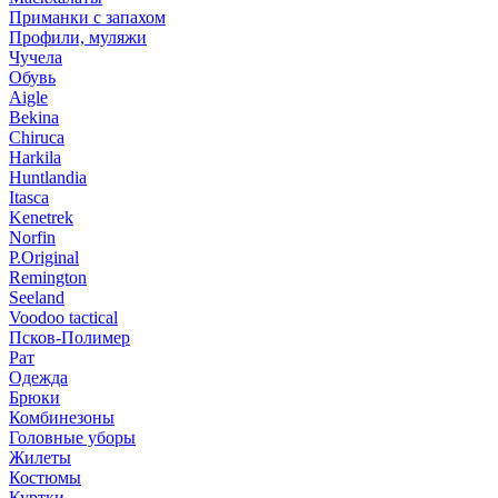
Приманки с запахом
Профили, муляжи
Чучела
Обувь
Aigle
Bekina
Chiruсa
Harkila
Huntlandia
Itasca
Kenetrek
Norfin
P.Original
Remington
Seeland
Voodoo tactical
Псков-Полимер
Рат
Одежда
Брюки
Комбинезоны
Головные уборы
Жилеты
Костюмы
Куртки