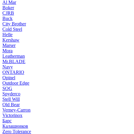
Al Mar
Boker
CJRB
Buck
City Brother
Cold Steel
Helle
Kershaw
Marser
Mora
Leatherman
Mr.BLADE
Navy
ONTARIO
Opinel
Outdoor Edge
SOG
Spyderco
Stell Will
Old Bear
Verney-Carron
Victorinox
Барс
Калашников
Zero Tolerance