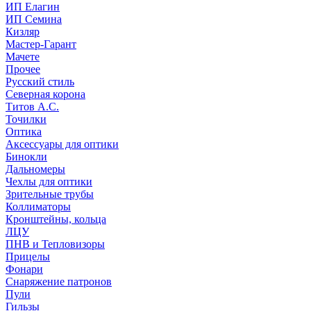
ИП Елагин
ИП Семина
Кизляр
Мастер-Гарант
Мачете
Прочее
Русский стиль
Северная корона
Титов А.С.
Точилки
Оптика
Аксессуары для оптики
Бинокли
Дальномеры
Чехлы для оптики
Зрительные трубы
Коллиматоры
Кронштейны, кольца
ЛЦУ
ПНВ и Тепловизоры
Прицелы
Фонари
Снаряжение патронов
Пули
Гильзы