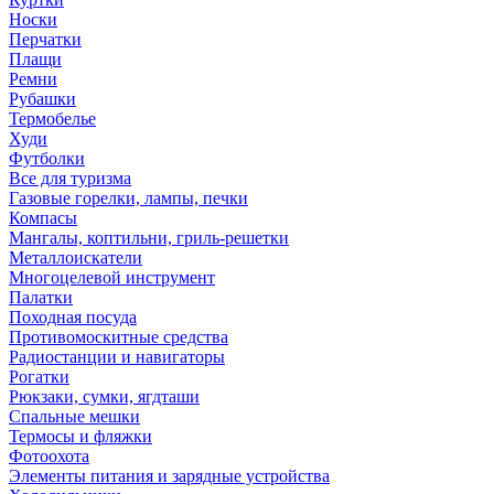
Носки
Перчатки
Плащи
Ремни
Рубашки
Термобелье
Худи
Футболки
Все для туризма
Газовые горелки, лампы, печки
Компасы
Мангалы, коптильни, гриль-решетки
Металлоискатели
Многоцелевой инструмент
Палатки
Походная посуда
Противомоскитные средства
Радиостанции и навигаторы
Рогатки
Рюкзаки, сумки, ягдташи
Спальные мешки
Термосы и фляжки
Фотоохота
Элементы питания и зарядные устройства