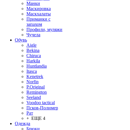
Манки
Маскировка
Маскхалаты
Приманки с
запахом
Профили, муляжи
Чучела
Обувь
Aigle
Bekina
Chiruсa
Harkila
Huntlandia
Itasca
Kenetrek
Norfin
P.Original
Remington
Seeland
Voodoo tactical
Псков-Полимер
Рат
+ ЕЩЕ 4
Одежда
Брюки