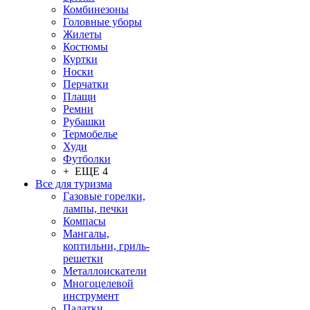
Комбинезоны
Головные уборы
Жилеты
Костюмы
Куртки
Носки
Перчатки
Плащи
Ремни
Рубашки
Термобелье
Худи
Футболки
+ ЕЩЕ 4
Все для туризма
Газовые горелки,
лампы, печки
Компасы
Мангалы,
коптильни, гриль-
решетки
Металлоискатели
Многоцелевой
инструмент
Палатки