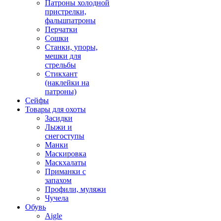
Патроны холодной
пристрелки,
фальшпатроны
Перчатки
Сошки
Станки, упоры,
мешки для
стрельбы
Стикхант
(наклейки на
патроны)
Сейфы
Товары для охоты
Засидки
Лыжи и
снегоступы
Манки
Маскировка
Маскхалаты
Приманки с
запахом
Профили, муляжи
Чучела
Обувь
Aigle