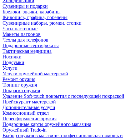
Холодильники
Сувениры и подарки
Брелоки, значки, карабины
Живопись, графика, гобелены
Сувенирные наборы, рюмки, стопки
Часы настенные
Макеты патронов
Чехлы для телефонов
Подарочные сертификаты
Тактическая медицина
Носилки
Подсумки
Услуги
Услуги оружейной мастерской
Ремонт оружия
Тюнинг оружия
Покраска оружия
Удаление Soft-touch покрытия с последующей покраской
Прейскурант мастерской
Дополнительные услуги
Комиссионный отдел
Переоформление оружия
Подарочные карты оружейного магазина
Оружейный Trade-in
Выбор оружия в магазине: профессиональная помощь и