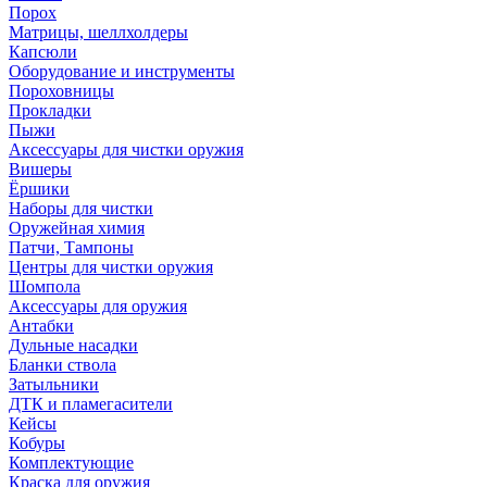
Порох
Матрицы, шеллхолдеры
Капсюли
Оборудование и инструменты
Пороховницы
Прокладки
Пыжи
Аксессуары для чистки оружия
Вишеры
Ёршики
Наборы для чистки
Оружейная химия
Патчи, Тампоны
Центры для чистки оружия
Шомпола
Аксессуары для оружия
Антабки
Дульные насадки
Бланки ствола
Затыльники
ДТК и пламегасители
Кейсы
Кобуры
Комплектующие
Краска для оружия