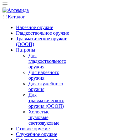
Каталог
Нарезное оружие
Гладкоствольное оружие
Травматическое оружие
(ОООП)
Патроны
Для
гладкоствольного
оружия
Для нарезного
оружия
Для служебного
оружия
Для
травматического
оружия (ОООП)
Холостые,
шумовые,
светозвуковые
Газовое оружие
Служебное оружие
Спортивное оружие