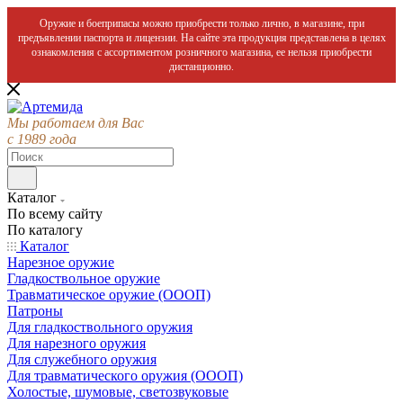
Оружие и боеприпасы можно приобрести только лично, в магазине, при
предъявлении паспорта и лицензии. На сайте эта продукция представлена в целях
ознакомления с ассортиментом розничного магазина, ее нельзя приобрести
дистанционно.
Мы работаем для Вас
с 1989 года
Каталог
По всему сайту
По каталогу
Каталог
Нарезное оружие
Гладкоствольное оружие
Травматическое оружие (ОООП)
Патроны
Для гладкоствольного оружия
Для нарезного оружия
Для служебного оружия
Для травматического оружия (ОООП)
Холостые, шумовые, светозвуковые