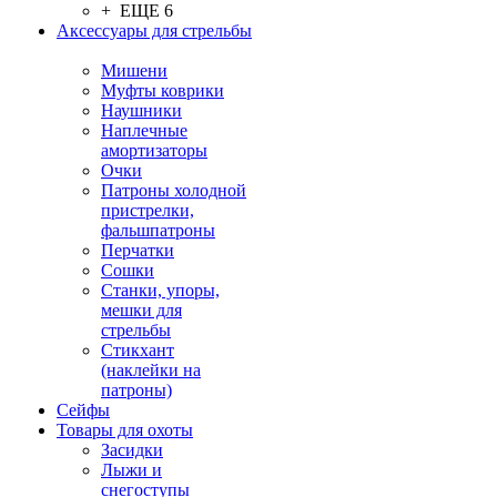
+ ЕЩЕ 6
Аксессуары для стрельбы
Мишени
Муфты коврики
Наушники
Наплечные
амортизаторы
Очки
Патроны холодной
пристрелки,
фальшпатроны
Перчатки
Сошки
Станки, упоры,
мешки для
стрельбы
Стикхант
(наклейки на
патроны)
Сейфы
Товары для охоты
Засидки
Лыжи и
снегоступы