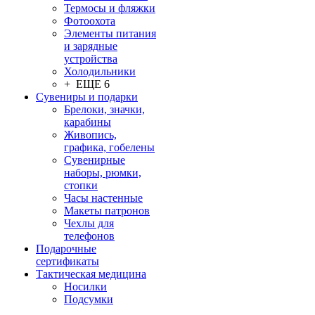
Термосы и фляжки
Фотоохота
Элементы питания
и зарядные
устройства
Холодильники
+ ЕЩЕ 6
Сувениры и подарки
Брелоки, значки,
карабины
Живопись,
графика, гобелены
Сувенирные
наборы, рюмки,
стопки
Часы настенные
Макеты патронов
Чехлы для
телефонов
Подарочные
сертификаты
Тактическая медицина
Носилки
Подсумки