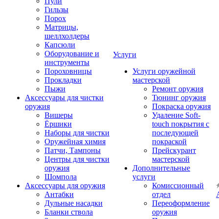
Пули
Гильзы
Порох
Матрицы,
шеллхолдеры
Капсюли
Оборудование и
Услуги
инструменты
Пороховницы
Услуги оружейной
Прокладки
мастерской
Пыжи
Ремонт оружия
Аксессуары для чистки
Тюнинг оружия
оружия
Покраска оружия
Вишеры
Удаление Soft-
Ёршики
touch покрытия с
Наборы для чистки
последующей
Оружейная химия
покраской
Патчи, Тампоны
Прейскурант
Центры для чистки
мастерской
оружия
Дополнительные
Шомпола
услуги
Аксессуары для оружия
Комиссионный
Антабки
отдел
Дульные насадки
Переоформление
Бланки ствола
оружия