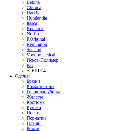
Bekina
Chiruсa
Harkila
Huntlandia
Itasca
Kenetrek
Norfin
P.Original
Remington
Seeland
Voodoo tactical
Псков-Полимер
Рат
+ ЕЩЕ 4
Одежда
Брюки
Комбинезоны
Головные уборы
Жилеты
Костюмы
Куртки
Носки
Перчатки
Плащи
Ремни