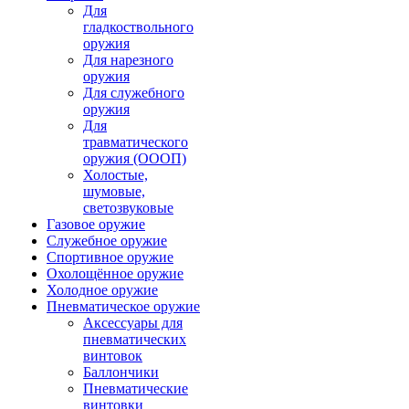
Для
гладкоствольного
оружия
Для нарезного
оружия
Для служебного
оружия
Для
травматического
оружия (ОООП)
Холостые,
шумовые,
светозвуковые
Газовое оружие
Служебное оружие
Спортивное оружие
Охолощённое оружие
Холодное оружие
Пневматическое оружие
Аксессуары для
пневматических
винтовок
Баллончики
Пневматические
винтовки