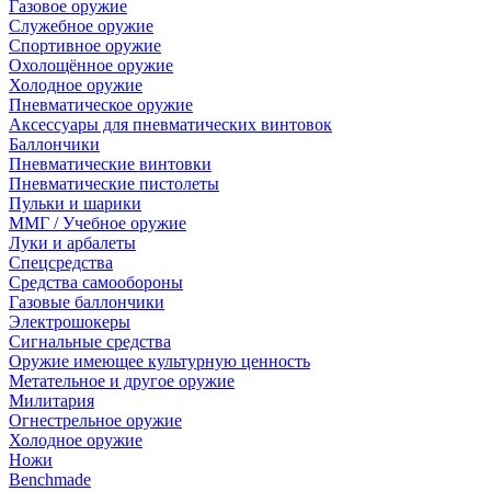
Газовое оружие
Служебное оружие
Спортивное оружие
Охолощённое оружие
Холодное оружие
Пневматическое оружие
Аксессуары для пневматических винтовок
Баллончики
Пневматические винтовки
Пневматические пистолеты
Пульки и шарики
ММГ / Учебное оружие
Луки и арбалеты
Спецсредства
Средства самообороны
Газовые баллончики
Электрошокеры
Сигнальные средства
Оружие имеющее культурную ценность
Метательное и другое оружие
Милитария
Огнестрельное оружие
Холодное оружие
Ножи
Benchmade