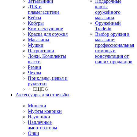
Затыльники
Подарочные
ДТК и
карты
пламегасители
оружейного
Кейсы
магазина
Кобуры
Оружейный
Комплектующие
Trade-in
Краска для оружия
Выбор оружия в
Магазины
магазине:
Мушки
профессиональная
Патронташи
помощь и
Ложи, Комплекты
консультация от
шасси
наших продавцов
Ремни
Чехлы
Приклады, цевья и
рукоятки
+ ЕЩЕ 6
Аксессуары для стрельбы
Мишени
Муфты коврики
Наушники
Наплечные
амортизаторы
Очки