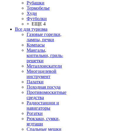
Рубашки
Термобелье
Худи
Футболки
+ ЕЩЕ 4
Все для туризма
Газовые горелки,
лампы, печки
Компасы
Мангалы,
коптильни, гриль-
решетки
Металлоискатели
Многоцелевой
инструмент
Палатки
Походная посуда
Противомоскитные
средства
Радиостанции и
навигаторы
Рогатки
Рюкзаки, сумки,
ягдташи
Спальные мешки