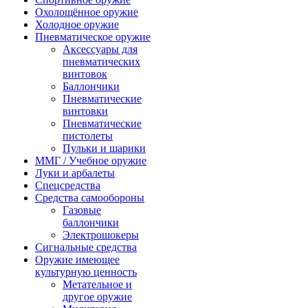
Охолощённое оружие
Холодное оружие
Пневматическое оружие
Аксессуары для
пневматических
винтовок
Баллончики
Пневматические
винтовки
Пневматические
пистолеты
Пульки и шарики
ММГ / Учебное оружие
Луки и арбалеты
Спецсредства
Средства самообороны
Газовые
баллончики
Электрошокеры
Сигнальные средства
Оружие имеющее
культурную ценность
Метательное и
другое оружие