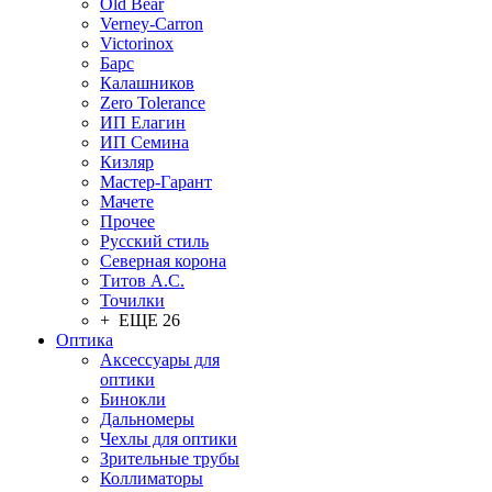
Old Bear
Verney-Carron
Victorinox
Барс
Калашников
Zero Tolerance
ИП Елагин
ИП Семина
Кизляр
Мастер-Гарант
Мачете
Прочее
Русский стиль
Северная корона
Титов А.С.
Точилки
+ ЕЩЕ 26
Оптика
Аксессуары для
оптики
Бинокли
Дальномеры
Чехлы для оптики
Зрительные трубы
Коллиматоры