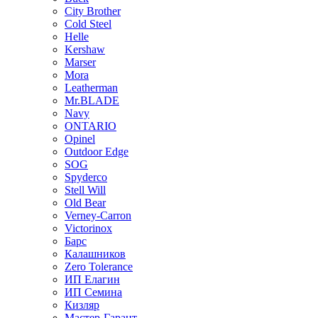
City Brother
Cold Steel
Helle
Kershaw
Marser
Mora
Leatherman
Mr.BLADE
Navy
ONTARIO
Opinel
Outdoor Edge
SOG
Spyderco
Stell Will
Old Bear
Verney-Carron
Victorinox
Барс
Калашников
Zero Tolerance
ИП Елагин
ИП Семина
Кизляр
Мастер-Гарант