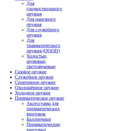
Для
гладкоствольного
оружия
Для нарезного
оружия
Для служебного
оружия
Для
травматического
оружия (ОООП)
Холостые,
шумовые,
светозвуковые
Газовое оружие
Служебное оружие
Спортивное оружие
Охолощённое оружие
Холодное оружие
Пневматическое оружие
Аксессуары для
пневматических
винтовок
Баллончики
Пневматические
винтовки