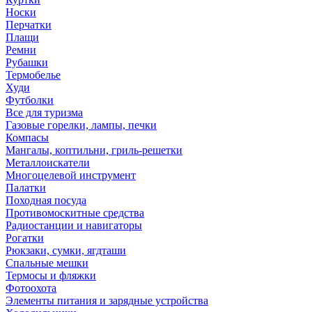
Носки
Перчатки
Плащи
Ремни
Рубашки
Термобелье
Худи
Футболки
Все для туризма
Газовые горелки, лампы, печки
Компасы
Мангалы, коптильни, гриль-решетки
Металлоискатели
Многоцелевой инструмент
Палатки
Походная посуда
Противомоскитные средства
Радиостанции и навигаторы
Рогатки
Рюкзаки, сумки, ягдташи
Спальные мешки
Термосы и фляжки
Фотоохота
Элементы питания и зарядные устройства