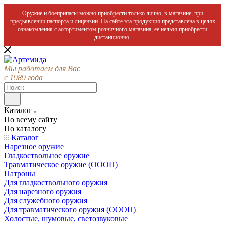
Оружие и боеприпасы можно приобрести только лично, в магазине, при
предъявлении паспорта и лицензии. На сайте эта продукция представлена в целях
ознакомления с ассортиментом розничного магазина, ее нельзя приобрести
дистанционно.
Мы работаем для Вас
с 1989 года
Каталог
По всему сайту
По каталогу
Каталог
Нарезное оружие
Гладкоствольное оружие
Травматическое оружие (ОООП)
Патроны
Для гладкоствольного оружия
Для нарезного оружия
Для служебного оружия
Для травматического оружия (ОООП)
Холостые, шумовые, светозвуковые