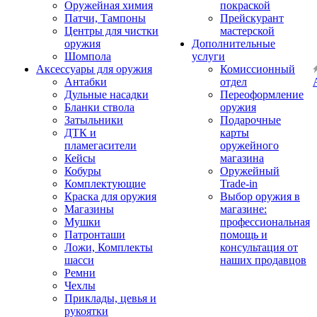
Оружейная химия
покраской
Патчи, Тампоны
Прейскурант
Центры для чистки
мастерской
оружия
Дополнительные
Шомпола
услуги
Аксессуары для оружия
Комиссионный
Антабки
отдел
Дульные насадки
Переоформление
Бланки ствола
оружия
Затыльники
Подарочные
ДТК и
карты
пламегасители
оружейного
Кейсы
магазина
Кобуры
Оружейный
Комплектующие
Trade-in
Краска для оружия
Выбор оружия в
Магазины
магазине:
Мушки
профессиональная
Патронташи
помощь и
Ложи, Комплекты
консультация от
шасси
наших продавцов
Ремни
Чехлы
Приклады, цевья и
рукоятки