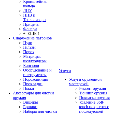
Кронштейны,
кольца
ЛЦУ
ПНВ и
Тепловизоры
Прицелы
Фонари
+ ЕЩЕ 1
Снаряжение патронов
Пули
Гильзы
Порох
Матрицы,
шеллхолдеры
Капсюли
Оборудование и
Услуги
инструменты
Пороховницы
Услуги оружейной
Прокладки
мастерской
Пыжи
Ремонт оружия
Аксессуары для чистки
Тюнинг оружия
оружия
Покраска оружия
Вишеры
Удаление Soft-
Ёршики
touch покрытия с
Наборы для чистки
последующей