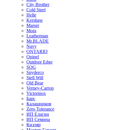
City Brother
Cold Steel
Helle
Kershaw
Marser
Mora
Leatherman
Mr.BLADE
Navy
ONTARIO
Opinel
Outdoor Edge
SOG
Spyderco
Stell Will
Old Bear
Verney-Carron
Victorinox
Барс
Калашников
Zero Tolerance
ИП Елагин
ИП Семина
Кизляр
Мастер-Гарант