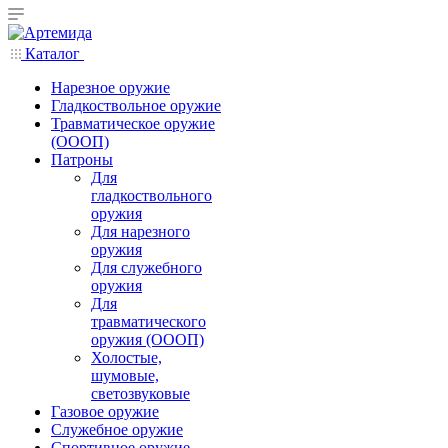
Каталог
Нарезное оружие
Гладкоствольное оружие
Травматическое оружие
(ОООП)
Патроны
Для
гладкоствольного
оружия
Для нарезного
оружия
Для служебного
оружия
Для
травматического
оружия (ОООП)
Холостые,
шумовые,
светозвуковые
Газовое оружие
Служебное оружие
Спортивное оружие