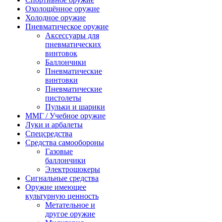
Охолощённое оружие
Холодное оружие
Пневматическое оружие
Аксессуары для
пневматических
винтовок
Баллончики
Пневматические
винтовки
Пневматические
пистолеты
Пульки и шарики
ММГ / Учебное оружие
Луки и арбалеты
Спецсредства
Средства самообороны
Газовые
баллончики
Электрошокеры
Сигнальные средства
Оружие имеющее
культурную ценность
Метательное и
другое оружие