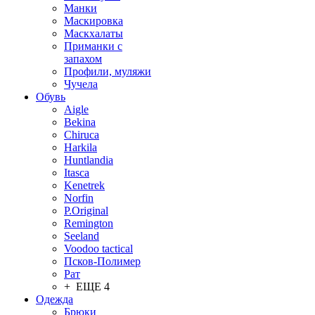
Манки
Маскировка
Маскхалаты
Приманки с
запахом
Профили, муляжи
Чучела
Обувь
Aigle
Bekina
Chiruсa
Harkila
Huntlandia
Itasca
Kenetrek
Norfin
P.Original
Remington
Seeland
Voodoo tactical
Псков-Полимер
Рат
+ ЕЩЕ 4
Одежда
Брюки