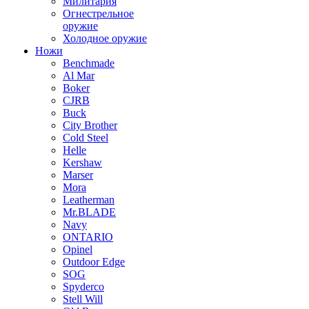
Милитария
Огнестрельное
оружие
Холодное оружие
Ножи
Benchmade
Al Mar
Boker
CJRB
Buck
City Brother
Cold Steel
Helle
Kershaw
Marser
Mora
Leatherman
Mr.BLADE
Navy
ONTARIO
Opinel
Outdoor Edge
SOG
Spyderco
Stell Will