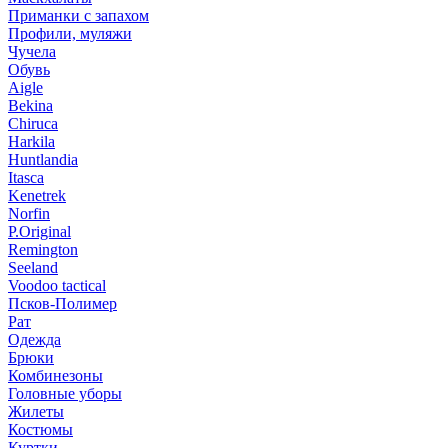
Приманки с запахом
Профили, муляжи
Чучела
Обувь
Aigle
Bekina
Chiruсa
Harkila
Huntlandia
Itasca
Kenetrek
Norfin
P.Original
Remington
Seeland
Voodoo tactical
Псков-Полимер
Рат
Одежда
Брюки
Комбинезоны
Головные уборы
Жилеты
Костюмы
Куртки