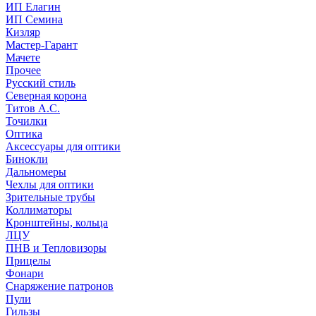
ИП Елагин
ИП Семина
Кизляр
Мастер-Гарант
Мачете
Прочее
Русский стиль
Северная корона
Титов А.С.
Точилки
Оптика
Аксессуары для оптики
Бинокли
Дальномеры
Чехлы для оптики
Зрительные трубы
Коллиматоры
Кронштейны, кольца
ЛЦУ
ПНВ и Тепловизоры
Прицелы
Фонари
Снаряжение патронов
Пули
Гильзы