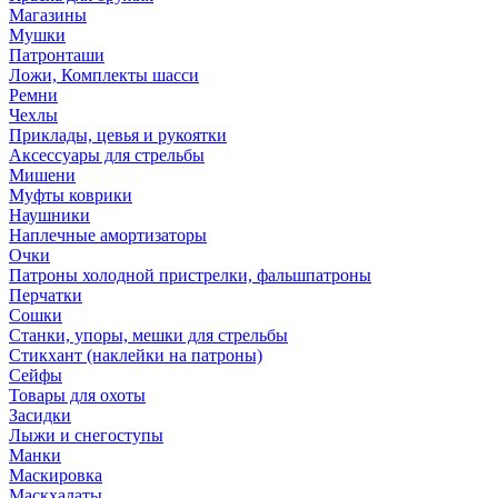
Магазины
Мушки
Патронташи
Ложи, Комплекты шасси
Ремни
Чехлы
Приклады, цевья и рукоятки
Аксессуары для стрельбы
Мишени
Муфты коврики
Наушники
Наплечные амортизаторы
Очки
Патроны холодной пристрелки, фальшпатроны
Перчатки
Сошки
Станки, упоры, мешки для стрельбы
Стикхант (наклейки на патроны)
Сейфы
Товары для охоты
Засидки
Лыжи и снегоступы
Манки
Маскировка
Маскхалаты