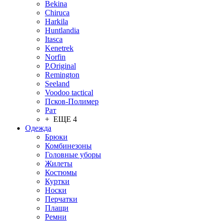
Bekina
Chiruсa
Harkila
Huntlandia
Itasca
Kenetrek
Norfin
P.Original
Remington
Seeland
Voodoo tactical
Псков-Полимер
Рат
+ ЕЩЕ 4
Одежда
Брюки
Комбинезоны
Головные уборы
Жилеты
Костюмы
Куртки
Носки
Перчатки
Плащи
Ремни