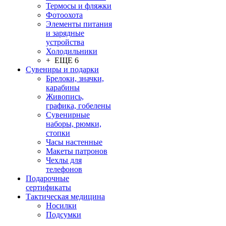
Термосы и фляжки
Фотоохота
Элементы питания
и зарядные
устройства
Холодильники
+ ЕЩЕ 6
Сувениры и подарки
Брелоки, значки,
карабины
Живопись,
графика, гобелены
Сувенирные
наборы, рюмки,
стопки
Часы настенные
Макеты патронов
Чехлы для
телефонов
Подарочные
сертификаты
Тактическая медицина
Носилки
Подсумки