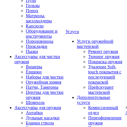
Пули
Гильзы
Порох
Матрицы,
шеллхолдеры
Капсюли
Оборудование и
Услуги
инструменты
Пороховницы
Услуги оружейной
Прокладки
мастерской
Пыжи
Ремонт оружия
Аксессуары для чистки
Тюнинг оружия
оружия
Покраска оружия
Вишеры
Удаление Soft-
Ёршики
touch покрытия с
Наборы для чистки
последующей
Оружейная химия
покраской
Патчи, Тампоны
Прейскурант
Центры для чистки
мастерской
оружия
Дополнительные
Шомпола
услуги
Аксессуары для оружия
Комиссионный
Антабки
отдел
Дульные насадки
Переоформление
Бланки ствола
оружия