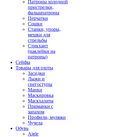
Патроны холодной
пристрелки,
фальшпатроны
Перчатки
Сошки
Станки, упоры,
мешки для
стрельбы
Стикхант
(наклейки на
патроны)
Сейфы
Товары для охоты
Засидки
Лыжи и
снегоступы
Манки
Маскировка
Маскхалаты
Приманки с
запахом
Профили, муляжи
Чучела
Обувь
Aigle