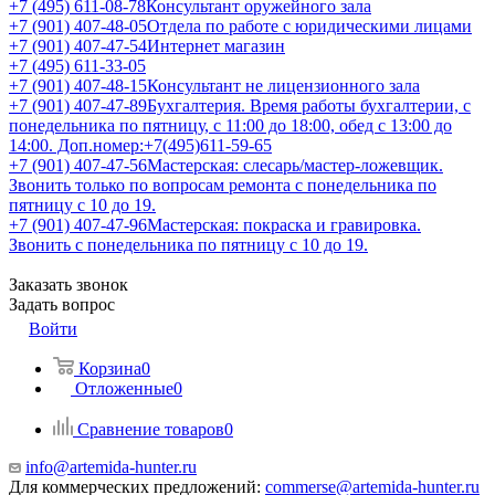
+7 (495) 611-08-78
Консультант оружейного зала
+7 (901) 407-48-05
Отдела по работе с юридическими лицами
+7 (901) 407-47-54
Интернет магазин
+7 (495) 611-33-05
+7 (901) 407-48-15
Консультант не лицензионного зала
+7 (901) 407-47-89
Бухгалтерия. Время работы бухгалтерии, с
понедельника по пятницу, с 11:00 до 18:00, обед с 13:00 до
14:00. Доп.номер:+7(495)611-59-65
+7 (901) 407-47-56
Мастерская: слесарь/мастер-ложевщик.
Звонить только по вопросам ремонта с понедельника по
пятницу с 10 до 19.
+7 (901) 407-47-96
Мастерская: покраска и гравировка.
Звонить с понедельника по пятницу с 10 до 19.
Заказать звонок
Задать вопрос
Войти
Корзина
0
Отложенные
0
Сравнение товаров
0
info@artemida-hunter.ru
Для коммерческих предложений:
commerse@artemida-hunter.ru