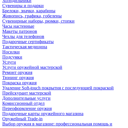
Холодильники
Сувениры и подарки
Брелоки, значки, карабины
Живопись, графика, гобелены
Сувенирные наборы, рюмки, стопки
Часы настенные
Макеты патронов
Чехлы для телефонов
Подарочные сертификаты
Тактическая медицина
Носилки
Подсумки
Услуги
Услуги оружейной мастерской
Ремонт оружия
Тюнинг оружия
Покраска оружия
Удаление Soft-touch покрытия с последующей покраской
Прейскурант мастерской
Дополнительные услуги
Комиссионный отдел
Переоформление оружия
Подарочные карты оружейного магазина
Оружейный Trade-in
Выбор оружия в магазине: профессиональная помощь и