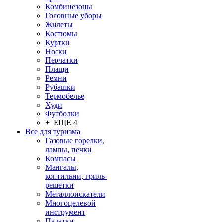
Комбинезоны
Головные уборы
Жилеты
Костюмы
Куртки
Носки
Перчатки
Плащи
Ремни
Рубашки
Термобелье
Худи
Футболки
+ ЕЩЕ 4
Все для туризма
Газовые горелки,
лампы, печки
Компасы
Мангалы,
коптильни, гриль-
решетки
Металлоискатели
Многоцелевой
инструмент
Палатки