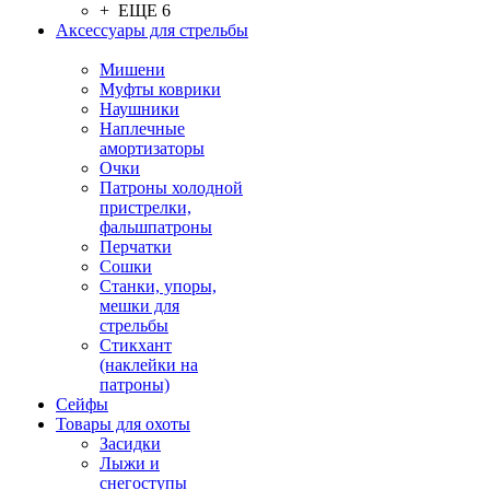
+ ЕЩЕ 6
Аксессуары для стрельбы
Мишени
Муфты коврики
Наушники
Наплечные
амортизаторы
Очки
Патроны холодной
пристрелки,
фальшпатроны
Перчатки
Сошки
Станки, упоры,
мешки для
стрельбы
Стикхант
(наклейки на
патроны)
Сейфы
Товары для охоты
Засидки
Лыжи и
снегоступы