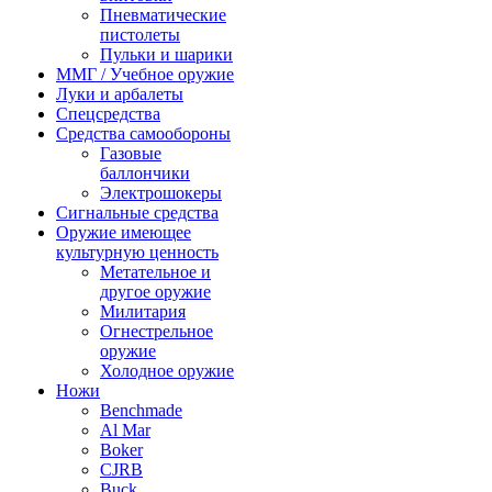
Пневматические
пистолеты
Пульки и шарики
ММГ / Учебное оружие
Луки и арбалеты
Спецсредства
Средства самообороны
Газовые
баллончики
Электрошокеры
Сигнальные средства
Оружие имеющее
культурную ценность
Метательное и
другое оружие
Милитария
Огнестрельное
оружие
Холодное оружие
Ножи
Benchmade
Al Mar
Boker
CJRB
Buck