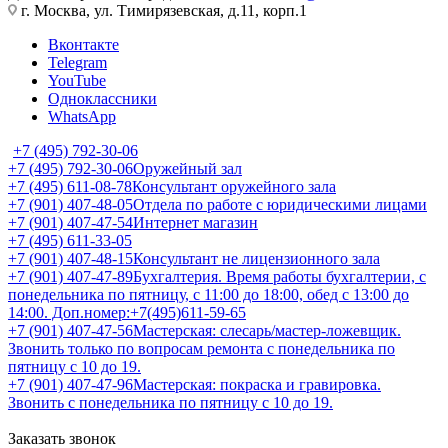
г. Москва, ул. Тимирязевская, д.11, корп.1
Вконтакте
Telegram
YouTube
Одноклассники
WhatsApp
+7 (495) 792-30-06
+7 (495) 792-30-06
Оружейный зал
+7 (495) 611-08-78
Консультант оружейного зала
+7 (901) 407-48-05
Отдела по работе с юридическими лицами
+7 (901) 407-47-54
Интернет магазин
+7 (495) 611-33-05
+7 (901) 407-48-15
Консультант не лицензионного зала
+7 (901) 407-47-89
Бухгалтерия. Время работы бухгалтерии, с
понедельника по пятницу, с 11:00 до 18:00, обед с 13:00 до
14:00. Доп.номер:+7(495)611-59-65
+7 (901) 407-47-56
Мастерская: слесарь/мастер-ложевщик.
Звонить только по вопросам ремонта с понедельника по
пятницу с 10 до 19.
+7 (901) 407-47-96
Мастерская: покраска и гравировка.
Звонить с понедельника по пятницу с 10 до 19.
Заказать звонок