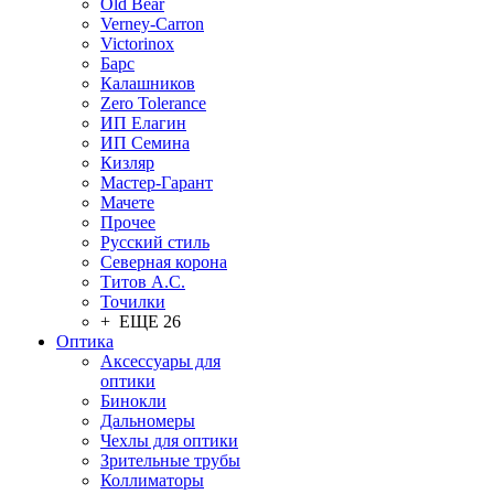
Old Bear
Verney-Carron
Victorinox
Барс
Калашников
Zero Tolerance
ИП Елагин
ИП Семина
Кизляр
Мастер-Гарант
Мачете
Прочее
Русский стиль
Северная корона
Титов А.С.
Точилки
+ ЕЩЕ 26
Оптика
Аксессуары для
оптики
Бинокли
Дальномеры
Чехлы для оптики
Зрительные трубы
Коллиматоры