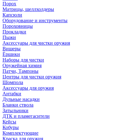
Порох
Матрицы, шеллхолдеры
Капсюли
Оборудование и инструменты
Пороховницы
Прокладки
Пыжи
Аксессуары для чистки оружия
Вишеры
Ёршики
Наборы для чистки
Оружейная химия
Патчи, Тампоны
Центры для чистки оружия
Шомпола
Аксессуары для оружия
Антабки
Дульные насадки
Бланки ствола
Затыльники
ДТК и пламегасители
Кейсы
Кобуры
Комплектующие
Краска для оружия