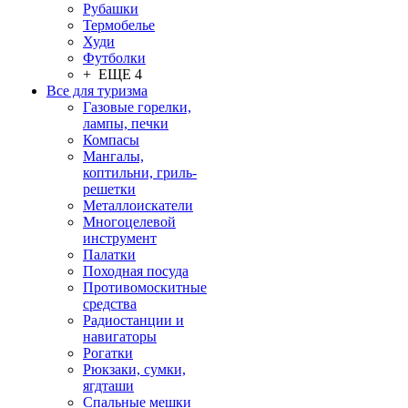
Рубашки
Термобелье
Худи
Футболки
+ ЕЩЕ 4
Все для туризма
Газовые горелки,
лампы, печки
Компасы
Мангалы,
коптильни, гриль-
решетки
Металлоискатели
Многоцелевой
инструмент
Палатки
Походная посуда
Противомоскитные
средства
Радиостанции и
навигаторы
Рогатки
Рюкзаки, сумки,
ягдташи
Спальные мешки