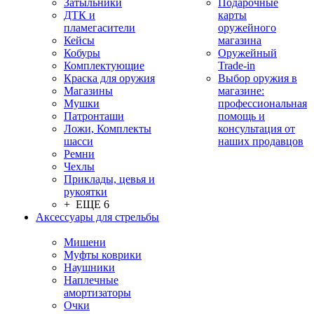
Затыльники
Подарочные
ДТК и
карты
пламегасители
оружейного
Кейсы
магазина
Кобуры
Оружейный
Комплектующие
Trade-in
Краска для оружия
Выбор оружия в
Магазины
магазине:
Мушки
профессиональная
Патронташи
помощь и
Ложи, Комплекты
консультация от
шасси
наших продавцов
Ремни
Чехлы
Приклады, цевья и
рукоятки
+ ЕЩЕ 6
Аксессуары для стрельбы
Мишени
Муфты коврики
Наушники
Наплечные
амортизаторы
Очки