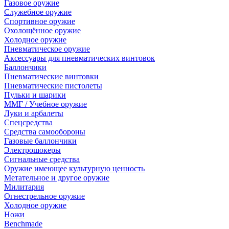
Газовое оружие
Служебное оружие
Спортивное оружие
Охолощённое оружие
Холодное оружие
Пневматическое оружие
Аксессуары для пневматических винтовок
Баллончики
Пневматические винтовки
Пневматические пистолеты
Пульки и шарики
ММГ / Учебное оружие
Луки и арбалеты
Спецсредства
Средства самообороны
Газовые баллончики
Электрошокеры
Сигнальные средства
Оружие имеющее культурную ценность
Метательное и другое оружие
Милитария
Огнестрельное оружие
Холодное оружие
Ножи
Benchmade