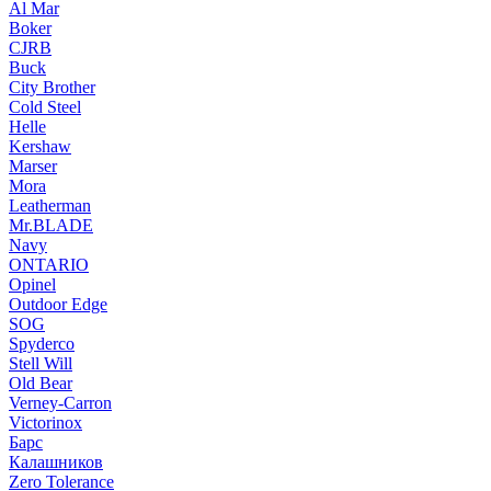
Al Mar
Boker
CJRB
Buck
City Brother
Cold Steel
Helle
Kershaw
Marser
Mora
Leatherman
Mr.BLADE
Navy
ONTARIO
Opinel
Outdoor Edge
SOG
Spyderco
Stell Will
Old Bear
Verney-Carron
Victorinox
Барс
Калашников
Zero Tolerance