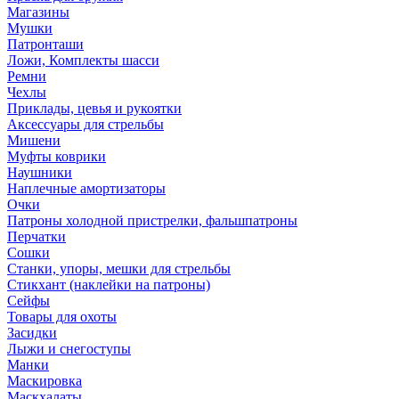
Магазины
Мушки
Патронташи
Ложи, Комплекты шасси
Ремни
Чехлы
Приклады, цевья и рукоятки
Аксессуары для стрельбы
Мишени
Муфты коврики
Наушники
Наплечные амортизаторы
Очки
Патроны холодной пристрелки, фальшпатроны
Перчатки
Сошки
Станки, упоры, мешки для стрельбы
Стикхант (наклейки на патроны)
Сейфы
Товары для охоты
Засидки
Лыжи и снегоступы
Манки
Маскировка
Маскхалаты