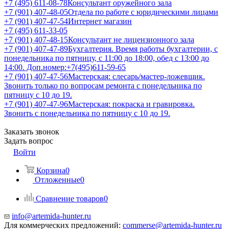
+7 (495) 611-08-78
Консультант оружейного зала
+7 (901) 407-48-05
Отдела по работе с юридическими лицами
+7 (901) 407-47-54
Интернет магазин
+7 (495) 611-33-05
+7 (901) 407-48-15
Консультант не лицензионного зала
+7 (901) 407-47-89
Бухгалтерия. Время работы бухгалтерии, с
понедельника по пятницу, с 11:00 до 18:00, обед с 13:00 до
14:00. Доп.номер:+7(495)611-59-65
+7 (901) 407-47-56
Мастерская: слесарь/мастер-ложевщик.
Звонить только по вопросам ремонта с понедельника по
пятницу с 10 до 19.
+7 (901) 407-47-96
Мастерская: покраска и гравировка.
Звонить с понедельника по пятницу с 10 до 19.
Заказать звонок
Задать вопрос
Войти
Корзина
0
Отложенные
0
Сравнение товаров
0
info@artemida-hunter.ru
Для коммерческих предложений:
commerse@artemida-hunter.ru