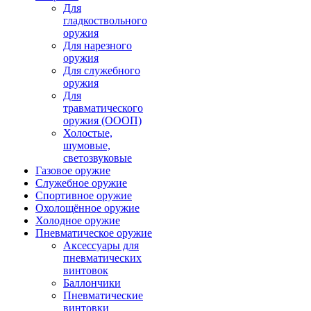
Для
гладкоствольного
оружия
Для нарезного
оружия
Для служебного
оружия
Для
травматического
оружия (ОООП)
Холостые,
шумовые,
светозвуковые
Газовое оружие
Служебное оружие
Спортивное оружие
Охолощённое оружие
Холодное оружие
Пневматическое оружие
Аксессуары для
пневматических
винтовок
Баллончики
Пневматические
винтовки