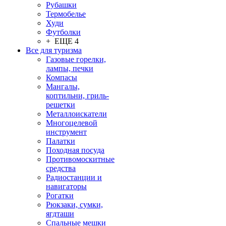
Рубашки
Термобелье
Худи
Футболки
+ ЕЩЕ 4
Все для туризма
Газовые горелки,
лампы, печки
Компасы
Мангалы,
коптильни, гриль-
решетки
Металлоискатели
Многоцелевой
инструмент
Палатки
Походная посуда
Противомоскитные
средства
Радиостанции и
навигаторы
Рогатки
Рюкзаки, сумки,
ягдташи
Спальные мешки