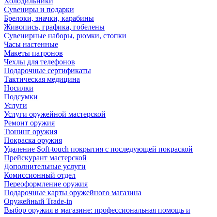
Холодильники
Сувениры и подарки
Брелоки, значки, карабины
Живопись, графика, гобелены
Сувенирные наборы, рюмки, стопки
Часы настенные
Макеты патронов
Чехлы для телефонов
Подарочные сертификаты
Тактическая медицина
Носилки
Подсумки
Услуги
Услуги оружейной мастерской
Ремонт оружия
Тюнинг оружия
Покраска оружия
Удаление Soft-touch покрытия с последующей покраской
Прейскурант мастерской
Дополнительные услуги
Комиссионный отдел
Переоформление оружия
Подарочные карты оружейного магазина
Оружейный Trade-in
Выбор оружия в магазине: профессиональная помощь и