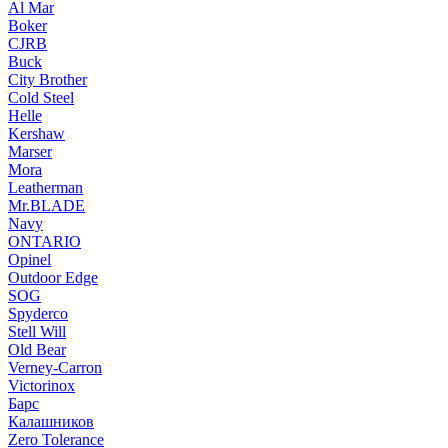
Al Mar
Boker
CJRB
Buck
City Brother
Cold Steel
Helle
Kershaw
Marser
Mora
Leatherman
Mr.BLADE
Navy
ONTARIO
Opinel
Outdoor Edge
SOG
Spyderco
Stell Will
Old Bear
Verney-Carron
Victorinox
Барс
Калашников
Zero Tolerance