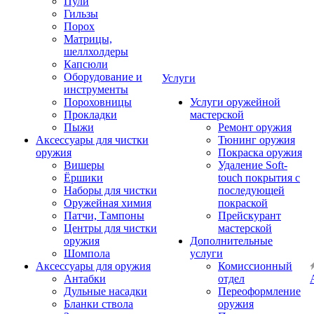
Пули
Гильзы
Порох
Матрицы,
шеллхолдеры
Капсюли
Оборудование и
Услуги
инструменты
Пороховницы
Услуги оружейной
Прокладки
мастерской
Пыжи
Ремонт оружия
Аксессуары для чистки
Тюнинг оружия
оружия
Покраска оружия
Вишеры
Удаление Soft-
Ёршики
touch покрытия с
Наборы для чистки
последующей
Оружейная химия
покраской
Патчи, Тампоны
Прейскурант
Центры для чистки
мастерской
оружия
Дополнительные
Шомпола
услуги
Аксессуары для оружия
Комиссионный
Антабки
отдел
Дульные насадки
Переоформление
Бланки ствола
оружия