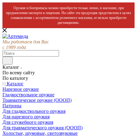
Оружие и боеприпасы можно приобрести только лично, в магазине, при
предъявлении паспорта и лицензии. На сайте эта продукция представлена в целях
ознакомления с ассортиментом розничного магазина, ее нельзя приобрести
дистанционно.
Мы работаем для Вас
с 1989 года
Каталог
По всему сайту
По каталогу
Каталог
Нарезное оружие
Гладкоствольное оружие
Травматическое оружие (ОООП)
Патроны
Для гладкоствольного оружия
Для нарезного оружия
Для служебного оружия
Для травматического оружия (ОООП)
Холостые, шумовые, светозвуковые