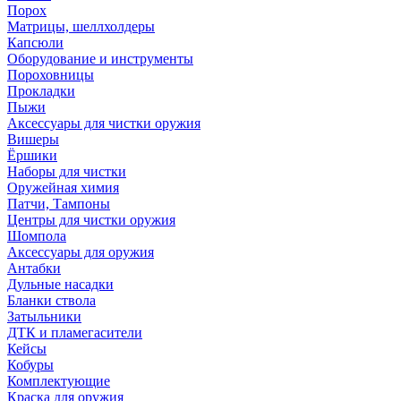
Порох
Матрицы, шеллхолдеры
Капсюли
Оборудование и инструменты
Пороховницы
Прокладки
Пыжи
Аксессуары для чистки оружия
Вишеры
Ёршики
Наборы для чистки
Оружейная химия
Патчи, Тампоны
Центры для чистки оружия
Шомпола
Аксессуары для оружия
Антабки
Дульные насадки
Бланки ствола
Затыльники
ДТК и пламегасители
Кейсы
Кобуры
Комплектующие
Краска для оружия