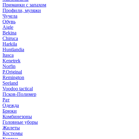
Приманки с запахом
Профили, муляжи
Чучела
Обувь
Aigle
Bekina
Chiruсa
Harkila
Huntlandia
Itasca
Kenetrek
Norfin
P.Original
Remington
Seeland
Voodoo tactical
Псков-Полимер
Рат
Одежда
Брюки
Комбинезоны
Головные уборы
Жилеты
Костюмы
Куртки