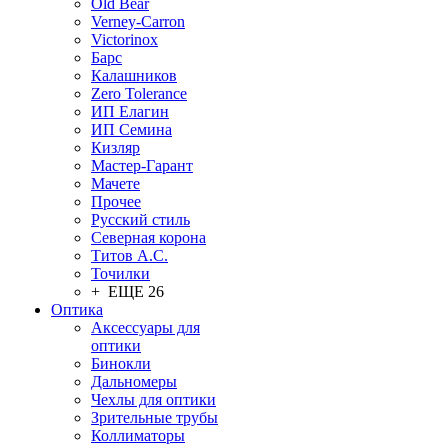
Old Bear
Verney-Carron
Victorinox
Барс
Калашников
Zero Tolerance
ИП Елагин
ИП Семина
Кизляр
Мастер-Гарант
Мачете
Прочее
Русский стиль
Северная корона
Титов А.С.
Точилки
+ ЕЩЕ 26
Оптика
Аксессуары для
оптики
Бинокли
Дальномеры
Чехлы для оптики
Зрительные трубы
Коллиматоры