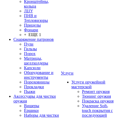
Кронштейны,
кольца
ЛЦУ
ПНВ и
Тепловизоры
Прицелы
Фонари
+ ЕЩЕ 1
Снаряжение патронов
Пули
Гильзы
Порох
Матрицы,
шеллхолдеры
Капсюли
Оборудование и
Услуги
инструменты
Пороховницы
Услуги оружейной
Прокладки
мастерской
Пыжи
Ремонт оружия
Аксессуары для чистки
Тюнинг оружия
оружия
Покраска оружия
Вишеры
Удаление Soft-
Ёршики
touch покрытия с
Наборы для чистки
последующей