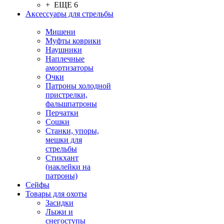
+ ЕЩЕ 6
Аксессуары для стрельбы
Мишени
Муфты коврики
Наушники
Наплечные
амортизаторы
Очки
Патроны холодной
пристрелки,
фальшпатроны
Перчатки
Сошки
Станки, упоры,
мешки для
стрельбы
Стикхант
(наклейки на
патроны)
Сейфы
Товары для охоты
Засидки
Лыжи и
снегоступы