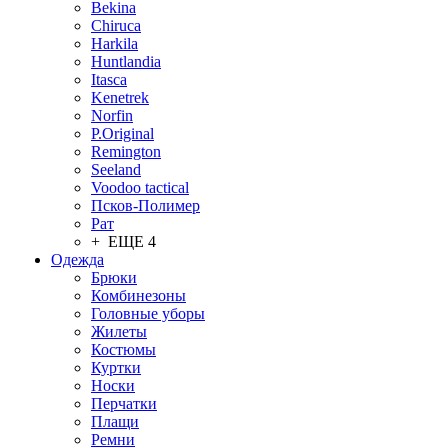
Bekina
Chiruсa
Harkila
Huntlandia
Itasca
Kenetrek
Norfin
P.Original
Remington
Seeland
Voodoo tactical
Псков-Полимер
Рат
+ ЕЩЕ 4
Одежда
Брюки
Комбинезоны
Головные уборы
Жилеты
Костюмы
Куртки
Носки
Перчатки
Плащи
Ремни