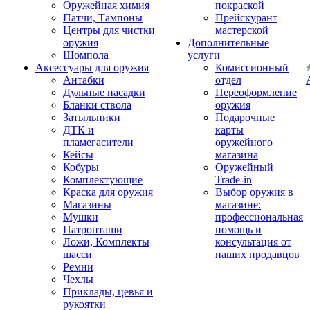
Оружейная химия
покраской
Патчи, Тампоны
Прейскурант
Центры для чистки
мастерской
оружия
Дополнительные
Шомпола
услуги
Аксессуары для оружия
Комиссионный
Антабки
отдел
Дульные насадки
Переоформление
Бланки ствола
оружия
Затыльники
Подарочные
ДТК и
карты
пламегасители
оружейного
Кейсы
магазина
Кобуры
Оружейный
Комплектующие
Trade-in
Краска для оружия
Выбор оружия в
Магазины
магазине:
Мушки
профессиональная
Патронташи
помощь и
Ложи, Комплекты
консультация от
шасси
наших продавцов
Ремни
Чехлы
Приклады, цевья и
рукоятки