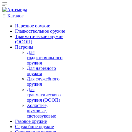
Каталог
Нарезное оружие
Гладкоствольное оружие
Травматическое оружие
(ОООП)
Патроны
Для
гладкоствольного
оружия
Для нарезного
оружия
Для служебного
оружия
Для
травматического
оружия (ОООП)
Холостые,
шумовые,
светозвуковые
Газовое оружие
Служебное оружие
Спортивное оружие