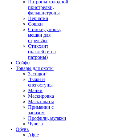
Патроны холодной
пристрелки,
фальшпатроны
Перчатки
Сошки
Станки, упоры,
мешки для
стрельбы
Стикхант
(наклейки на
патроны)
Сейфы
Товары для охоты
Засидки
Лыжи и
снегоступы
Манки
Маскировка
Маскхалаты
Приманки с
запахом
Профили, муляжи
Чучела
Обувь
Aigle