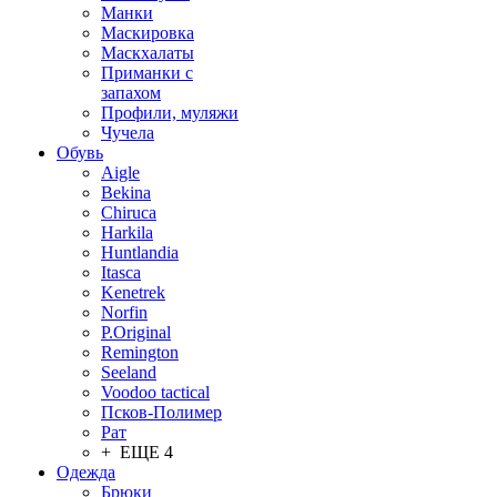
Манки
Маскировка
Маскхалаты
Приманки с
запахом
Профили, муляжи
Чучела
Обувь
Aigle
Bekina
Chiruсa
Harkila
Huntlandia
Itasca
Kenetrek
Norfin
P.Original
Remington
Seeland
Voodoo tactical
Псков-Полимер
Рат
+ ЕЩЕ 4
Одежда
Брюки