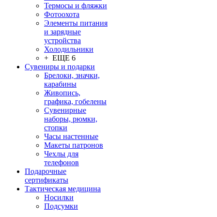
Термосы и фляжки
Фотоохота
Элементы питания
и зарядные
устройства
Холодильники
+ ЕЩЕ 6
Сувениры и подарки
Брелоки, значки,
карабины
Живопись,
графика, гобелены
Сувенирные
наборы, рюмки,
стопки
Часы настенные
Макеты патронов
Чехлы для
телефонов
Подарочные
сертификаты
Тактическая медицина
Носилки
Подсумки