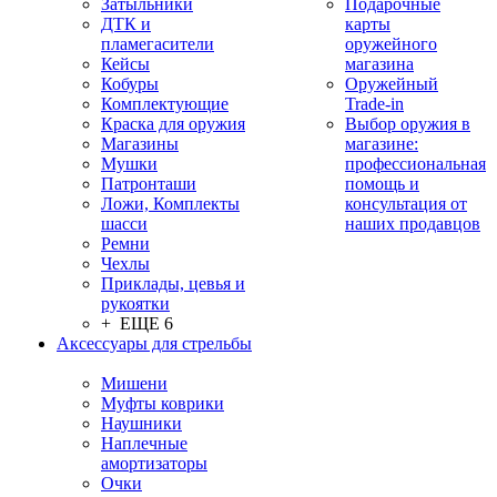
Затыльники
Подарочные
ДТК и
карты
пламегасители
оружейного
Кейсы
магазина
Кобуры
Оружейный
Комплектующие
Trade-in
Краска для оружия
Выбор оружия в
Магазины
магазине:
Мушки
профессиональная
Патронташи
помощь и
Ложи, Комплекты
консультация от
шасси
наших продавцов
Ремни
Чехлы
Приклады, цевья и
рукоятки
+ ЕЩЕ 6
Аксессуары для стрельбы
Мишени
Муфты коврики
Наушники
Наплечные
амортизаторы
Очки