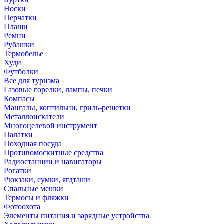
Носки
Перчатки
Плащи
Ремни
Рубашки
Термобелье
Худи
Футболки
Все для туризма
Газовые горелки, лампы, печки
Компасы
Мангалы, коптильни, гриль-решетки
Металлоискатели
Многоцелевой инструмент
Палатки
Походная посуда
Противомоскитные средства
Радиостанции и навигаторы
Рогатки
Рюкзаки, сумки, ягдташи
Спальные мешки
Термосы и фляжки
Фотоохота
Элементы питания и зарядные устройства