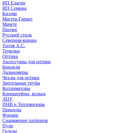
ИП Елагин
ИП Семина
Кизляр
Мастер-Гарант
Мачете
Прочее
Русский стиль
Северная корона
Титов А.С.
Точилки
Оптика
Аксессуары для оптики
Бинокли
Дальномеры
Чехлы для оптики
Зрительные трубы
Коллиматоры
Кронштейны, кольца
ЛЦУ
ПНВ и Тепловизоры
Прицелы
Фонари
Снаряжение патронов
Пули
Гильзы