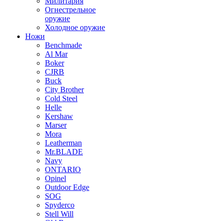
Милитария
Огнестрельное
оружие
Холодное оружие
Ножи
Benchmade
Al Mar
Boker
CJRB
Buck
City Brother
Cold Steel
Helle
Kershaw
Marser
Mora
Leatherman
Mr.BLADE
Navy
ONTARIO
Opinel
Outdoor Edge
SOG
Spyderco
Stell Will