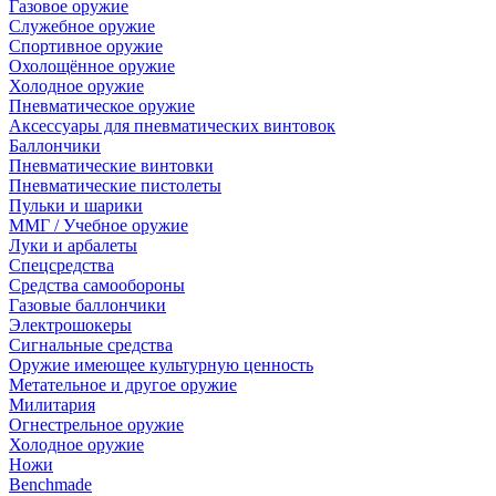
Газовое оружие
Служебное оружие
Спортивное оружие
Охолощённое оружие
Холодное оружие
Пневматическое оружие
Аксессуары для пневматических винтовок
Баллончики
Пневматические винтовки
Пневматические пистолеты
Пульки и шарики
ММГ / Учебное оружие
Луки и арбалеты
Спецсредства
Средства самообороны
Газовые баллончики
Электрошокеры
Сигнальные средства
Оружие имеющее культурную ценность
Метательное и другое оружие
Милитария
Огнестрельное оружие
Холодное оружие
Ножи
Benchmade