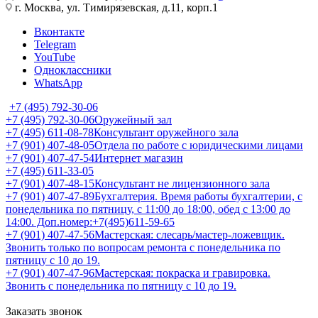
г. Москва, ул. Тимирязевская, д.11, корп.1
Вконтакте
Telegram
YouTube
Одноклассники
WhatsApp
+7 (495) 792-30-06
+7 (495) 792-30-06
Оружейный зал
+7 (495) 611-08-78
Консультант оружейного зала
+7 (901) 407-48-05
Отдела по работе с юридическими лицами
+7 (901) 407-47-54
Интернет магазин
+7 (495) 611-33-05
+7 (901) 407-48-15
Консультант не лицензионного зала
+7 (901) 407-47-89
Бухгалтерия. Время работы бухгалтерии, с
понедельника по пятницу, с 11:00 до 18:00, обед с 13:00 до
14:00. Доп.номер:+7(495)611-59-65
+7 (901) 407-47-56
Мастерская: слесарь/мастер-ложевщик.
Звонить только по вопросам ремонта с понедельника по
пятницу с 10 до 19.
+7 (901) 407-47-96
Мастерская: покраска и гравировка.
Звонить с понедельника по пятницу с 10 до 19.
Заказать звонок