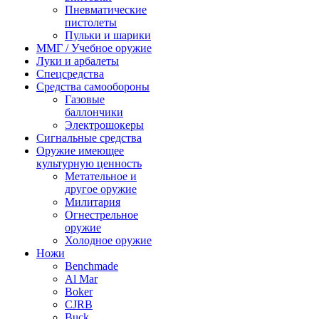
Пневматические
пистолеты
Пульки и шарики
ММГ / Учебное оружие
Луки и арбалеты
Спецсредства
Средства самообороны
Газовые
баллончики
Электрошокеры
Сигнальные средства
Оружие имеющее
культурную ценность
Метательное и
другое оружие
Милитария
Огнестрельное
оружие
Холодное оружие
Ножи
Benchmade
Al Mar
Boker
CJRB
Buck