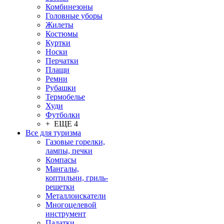
Комбинезоны
Головные уборы
Жилеты
Костюмы
Куртки
Носки
Перчатки
Плащи
Ремни
Рубашки
Термобелье
Худи
Футболки
+ ЕЩЕ 4
Все для туризма
Газовые горелки,
лампы, печки
Компасы
Мангалы,
коптильни, гриль-
решетки
Металлоискатели
Многоцелевой
инструмент
Палатки