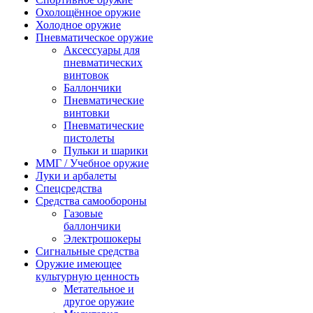
Охолощённое оружие
Холодное оружие
Пневматическое оружие
Аксессуары для
пневматических
винтовок
Баллончики
Пневматические
винтовки
Пневматические
пистолеты
Пульки и шарики
ММГ / Учебное оружие
Луки и арбалеты
Спецсредства
Средства самообороны
Газовые
баллончики
Электрошокеры
Сигнальные средства
Оружие имеющее
культурную ценность
Метательное и
другое оружие