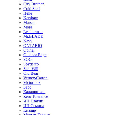
City Brother
Cold Steel
Helle
Kershaw
Marser
Mora
Leatherman
Mr.BLADE
Navy
ONTARIO
Opinel
Outdoor Edge
SOG
Spyderco
Stell Will
Old Bear
Verney-Carron
Victorinox
Барс
Калашников
Zero Tolerance
ИП Елагин
ИП Семина
Кизляр
Мастер-Гарант