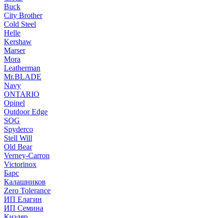
Buck
City Brother
Cold Steel
Helle
Kershaw
Marser
Mora
Leatherman
Mr.BLADE
Navy
ONTARIO
Opinel
Outdoor Edge
SOG
Spyderco
Stell Will
Old Bear
Verney-Carron
Victorinox
Барс
Калашников
Zero Tolerance
ИП Елагин
ИП Семина
Кизляр