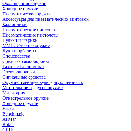
Охолощённое оружие
Холодное оружие
Пневматическое оружие
Аксессуары для пневматических винтовок
Баллончики
Пневматические винтовки
Пневматические пистолеты
Пульки и шарики
ММГ / Учебное оружие
Луки и арбалеты
Спецсредства
Средства самообороны
Газовые баллончики
Электрошокеры
Сигнальные средства
Оружие имеющее культурную ценность
Метательное и другое оружие
Милитария
Огнестрельное оружие
Холодное оружие
Ножи
Benchmade
Al Mar
Boker
CJRB