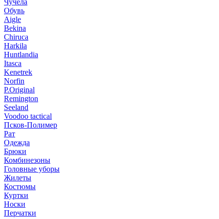
Чучела
Обувь
Aigle
Bekina
Chiruсa
Harkila
Huntlandia
Itasca
Kenetrek
Norfin
P.Original
Remington
Seeland
Voodoo tactical
Псков-Полимер
Рат
Одежда
Брюки
Комбинезоны
Головные уборы
Жилеты
Костюмы
Куртки
Носки
Перчатки