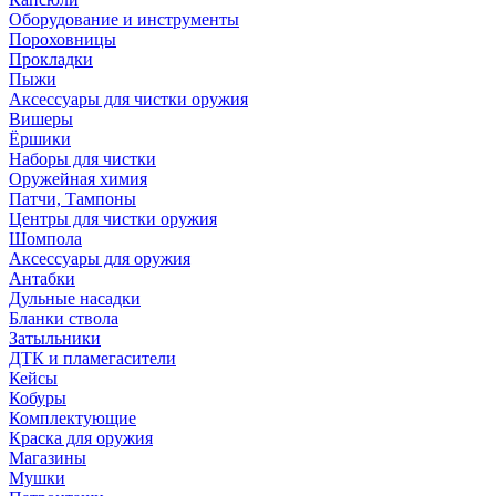
Оборудование и инструменты
Пороховницы
Прокладки
Пыжи
Аксессуары для чистки оружия
Вишеры
Ёршики
Наборы для чистки
Оружейная химия
Патчи, Тампоны
Центры для чистки оружия
Шомпола
Аксессуары для оружия
Антабки
Дульные насадки
Бланки ствола
Затыльники
ДТК и пламегасители
Кейсы
Кобуры
Комплектующие
Краска для оружия
Магазины
Мушки