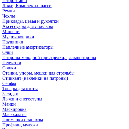
Патронташи
Ложи, Комплекты шасси
Ремни
Чехлы
Приклады, цевья и рукоятки
Аксессуары для стрельбы
Мишени
Муфты коврики
Наушники
Наплечные амортизаторы
Очки
Патроны холодной пристрелки, фальшпатроны
Перчатки
Сошки
Станки, упоры, мешки для стрельбы
Стикхант (наклейки на патроны)
Сейфы
Товары для охоты
Засидки
Лыжи и снегоступы
Манки
Маскировка
Маскхалаты
Приманки с запахом
Профили, муляжи