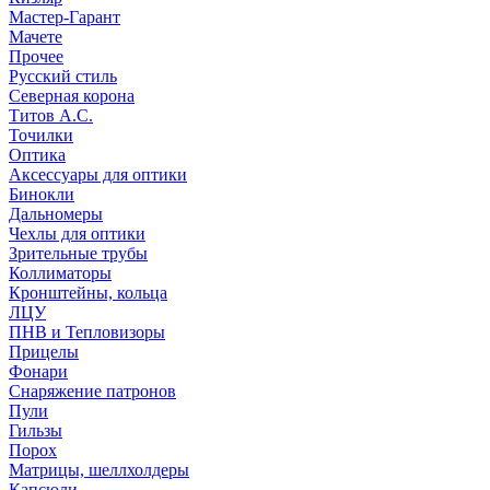
Мастер-Гарант
Мачете
Прочее
Русский стиль
Северная корона
Титов А.С.
Точилки
Оптика
Аксессуары для оптики
Бинокли
Дальномеры
Чехлы для оптики
Зрительные трубы
Коллиматоры
Кронштейны, кольца
ЛЦУ
ПНВ и Тепловизоры
Прицелы
Фонари
Снаряжение патронов
Пули
Гильзы
Порох
Матрицы, шеллхолдеры
Капсюли