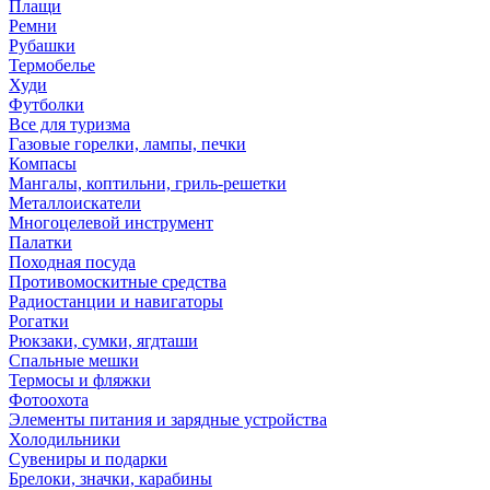
Плащи
Ремни
Рубашки
Термобелье
Худи
Футболки
Все для туризма
Газовые горелки, лампы, печки
Компасы
Мангалы, коптильни, гриль-решетки
Металлоискатели
Многоцелевой инструмент
Палатки
Походная посуда
Противомоскитные средства
Радиостанции и навигаторы
Рогатки
Рюкзаки, сумки, ягдташи
Спальные мешки
Термосы и фляжки
Фотоохота
Элементы питания и зарядные устройства
Холодильники
Сувениры и подарки
Брелоки, значки, карабины