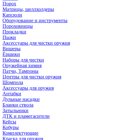
Порох
Матрицы, шеллхолдеры
Капсюли
Оборудование и инструменты
Пороховницы
Прокладки
Пыжи
Аксессуары для чистки оружия
Вишеры
Ёршики
Наборы для чистки
Оружейная химия
Патчи, Тампоны
Центры для чистки оружия
Шомпола
Аксессуары для оружия
Антабки
Дульные насадки
Бланки ствола
Затыльники
ДТК и пламегасители
Кейсы
Кобуры
Комплектующие
Краска для оружия