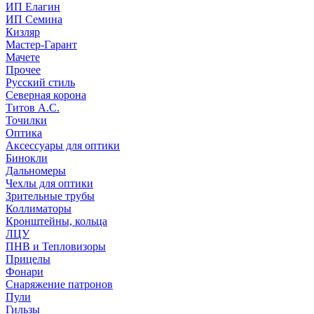
ИП Елагин
ИП Семина
Кизляр
Мастер-Гарант
Мачете
Прочее
Русский стиль
Северная корона
Титов А.С.
Точилки
Оптика
Аксессуары для оптики
Бинокли
Дальномеры
Чехлы для оптики
Зрительные трубы
Коллиматоры
Кронштейны, кольца
ЛЦУ
ПНВ и Тепловизоры
Прицелы
Фонари
Снаряжение патронов
Пули
Гильзы