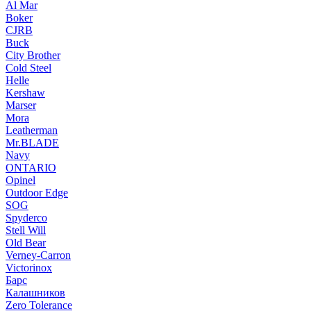
Al Mar
Boker
CJRB
Buck
City Brother
Cold Steel
Helle
Kershaw
Marser
Mora
Leatherman
Mr.BLADE
Navy
ONTARIO
Opinel
Outdoor Edge
SOG
Spyderco
Stell Will
Old Bear
Verney-Carron
Victorinox
Барс
Калашников
Zero Tolerance