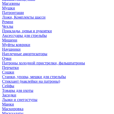
Магазины
Мушки
Патронташи
Ложи, Комплекты шасси
Ремни
Чехлы
Приклады, цевья и рукоятки
Аксессуары для стрельбы
Мишени
Муфты коврики
Наушники
Наплечные амортизаторы
Очки
Патроны холодной пристрелки, фальшпатроны
Перчатки
Сошки
Станки, упоры, мешки для стрельбы
Стикхант (наклейки на патроны)
Сейфы
Товары для охоты
Засидки
Лыжи и снегоступы
Манки
Маскировка
Маскхалаты