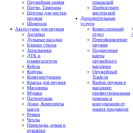
Оружейная химия
покраской
Патчи, Тампоны
Прейскурант
Центры для чистки
мастерской
оружия
Дополнительные
Шомпола
услуги
Аксессуары для оружия
Комиссионный
Антабки
отдел
Дульные насадки
Переоформление
Бланки ствола
оружия
Затыльники
Подарочные
ДТК и
карты
пламегасители
оружейного
Кейсы
магазина
Кобуры
Оружейный
Комплектующие
Trade-in
Краска для оружия
Выбор оружия в
Магазины
магазине:
Мушки
профессиональная
Патронташи
помощь и
Ложи, Комплекты
консультация от
шасси
наших продавцов
Ремни
Чехлы
Приклады, цевья и
рукоятки