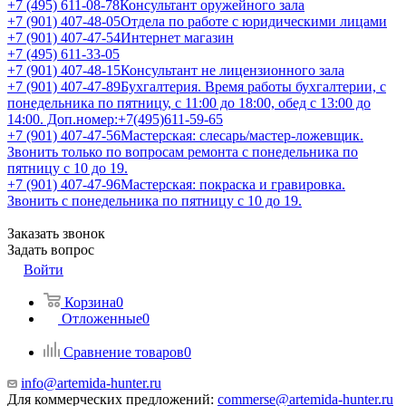
+7 (495) 611-08-78
Консультант оружейного зала
+7 (901) 407-48-05
Отдела по работе с юридическими лицами
+7 (901) 407-47-54
Интернет магазин
+7 (495) 611-33-05
+7 (901) 407-48-15
Консультант не лицензионного зала
+7 (901) 407-47-89
Бухгалтерия. Время работы бухгалтерии, с
понедельника по пятницу, с 11:00 до 18:00, обед с 13:00 до
14:00. Доп.номер:+7(495)611-59-65
+7 (901) 407-47-56
Мастерская: слесарь/мастер-ложевщик.
Звонить только по вопросам ремонта с понедельника по
пятницу с 10 до 19.
+7 (901) 407-47-96
Мастерская: покраска и гравировка.
Звонить с понедельника по пятницу с 10 до 19.
Заказать звонок
Задать вопрос
Войти
Корзина
0
Отложенные
0
Сравнение товаров
0
info@artemida-hunter.ru
Для коммерческих предложений:
commerse@artemida-hunter.ru