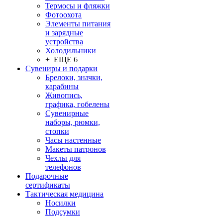
Термосы и фляжки
Фотоохота
Элементы питания
и зарядные
устройства
Холодильники
+ ЕЩЕ 6
Сувениры и подарки
Брелоки, значки,
карабины
Живопись,
графика, гобелены
Сувенирные
наборы, рюмки,
стопки
Часы настенные
Макеты патронов
Чехлы для
телефонов
Подарочные
сертификаты
Тактическая медицина
Носилки
Подсумки