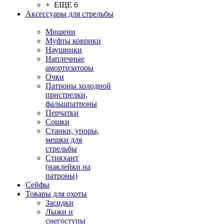
+ ЕЩЕ 6
Аксессуары для стрельбы
Мишени
Муфты коврики
Наушники
Наплечные
амортизаторы
Очки
Патроны холодной
пристрелки,
фальшпатроны
Перчатки
Сошки
Станки, упоры,
мешки для
стрельбы
Стикхант
(наклейки на
патроны)
Сейфы
Товары для охоты
Засидки
Лыжи и
снегоступы