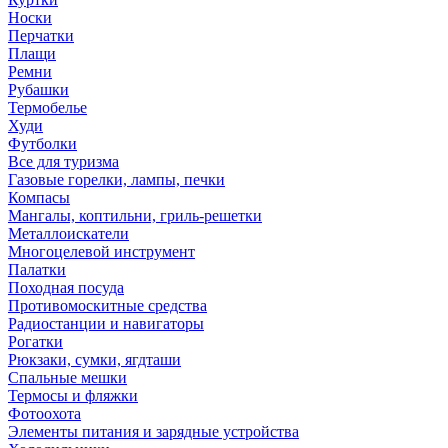
Носки
Перчатки
Плащи
Ремни
Рубашки
Термобелье
Худи
Футболки
Все для туризма
Газовые горелки, лампы, печки
Компасы
Мангалы, коптильни, гриль-решетки
Металлоискатели
Многоцелевой инструмент
Палатки
Походная посуда
Противомоскитные средства
Радиостанции и навигаторы
Рогатки
Рюкзаки, сумки, ягдташи
Спальные мешки
Термосы и фляжки
Фотоохота
Элементы питания и зарядные устройства