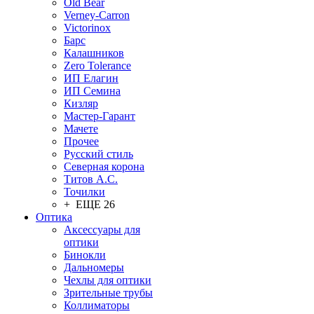
Old Bear
Verney-Carron
Victorinox
Барс
Калашников
Zero Tolerance
ИП Елагин
ИП Семина
Кизляр
Мастер-Гарант
Мачете
Прочее
Русский стиль
Северная корона
Титов А.С.
Точилки
+ ЕЩЕ 26
Оптика
Аксессуары для
оптики
Бинокли
Дальномеры
Чехлы для оптики
Зрительные трубы
Коллиматоры