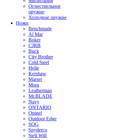
Милитария
Огнестрельное
оружие
Холодное оружие
Ножи
Benchmade
Al Mar
Boker
CJRB
Buck
City Brother
Cold Steel
Helle
Kershaw
Marser
Mora
Leatherman
Mr.BLADE
Navy
ONTARIO
Opinel
Outdoor Edge
SOG
Spyderco
Stell Will