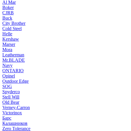
Al Mar
Boker
CJRB
Buck
City Brother
Cold Steel
Helle
Kershaw
Marser
Mora
Leatherman
Mr.BLADE
Navy
ONTARIO
Opinel
Outdoor Edge
SOG
Spyderco
Stell Will
Old Bear
Verney-Carron
Victorinox
Барс
Калашников
Zero Tolerance