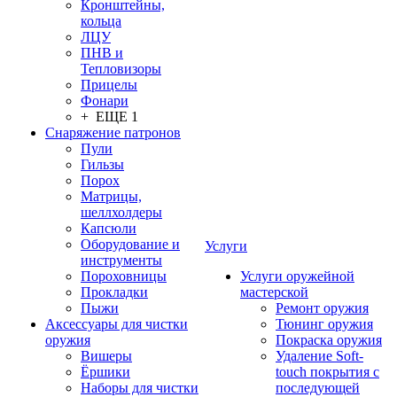
Кронштейны,
кольца
ЛЦУ
ПНВ и
Тепловизоры
Прицелы
Фонари
+ ЕЩЕ 1
Снаряжение патронов
Пули
Гильзы
Порох
Матрицы,
шеллхолдеры
Капсюли
Оборудование и
Услуги
инструменты
Пороховницы
Услуги оружейной
Прокладки
мастерской
Пыжи
Ремонт оружия
Аксессуары для чистки
Тюнинг оружия
оружия
Покраска оружия
Вишеры
Удаление Soft-
Ёршики
touch покрытия с
Наборы для чистки
последующей