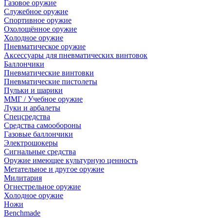
Газовое оружие
Служебное оружие
Спортивное оружие
Охолощённое оружие
Холодное оружие
Пневматическое оружие
Аксессуары для пневматических винтовок
Баллончики
Пневматические винтовки
Пневматические пистолеты
Пульки и шарики
ММГ / Учебное оружие
Луки и арбалеты
Спецсредства
Средства самообороны
Газовые баллончики
Электрошокеры
Сигнальные средства
Оружие имеющее культурную ценность
Метательное и другое оружие
Милитария
Огнестрельное оружие
Холодное оружие
Ножи
Benchmade