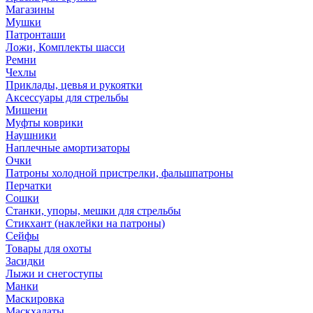
Магазины
Мушки
Патронташи
Ложи, Комплекты шасси
Ремни
Чехлы
Приклады, цевья и рукоятки
Аксессуары для стрельбы
Мишени
Муфты коврики
Наушники
Наплечные амортизаторы
Очки
Патроны холодной пристрелки, фальшпатроны
Перчатки
Сошки
Станки, упоры, мешки для стрельбы
Стикхант (наклейки на патроны)
Сейфы
Товары для охоты
Засидки
Лыжи и снегоступы
Манки
Маскировка
Маскхалаты