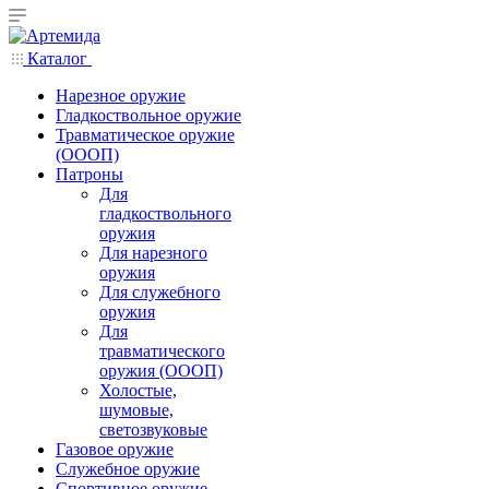
Каталог
Нарезное оружие
Гладкоствольное оружие
Травматическое оружие
(ОООП)
Патроны
Для
гладкоствольного
оружия
Для нарезного
оружия
Для служебного
оружия
Для
травматического
оружия (ОООП)
Холостые,
шумовые,
светозвуковые
Газовое оружие
Служебное оружие
Спортивное оружие