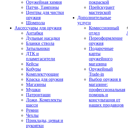
Оружейная химия
покраской
Патчи, Тампоны
Прейскурант
Центры для чистки
мастерской
оружия
Дополнительные
Шомпола
услуги
Аксессуары для оружия
Комиссионный
Антабки
отдел
Дульные насадки
Переоформление
Бланки ствола
оружия
Затыльники
Подарочные
ДТК и
карты
пламегасители
оружейного
Кейсы
магазина
Кобуры
Оружейный
Комплектующие
Trade-in
Краска для оружия
Выбор оружия в
Магазины
магазине:
Мушки
профессиональная
Патронташи
помощь и
Ложи, Комплекты
консультация от
шасси
наших продавцов
Ремни
Чехлы
Приклады, цевья и
рукоятки