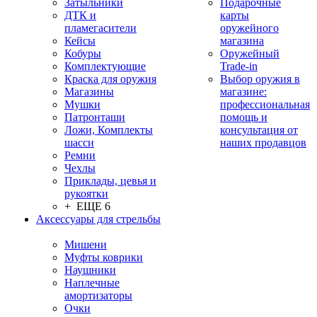
Затыльники
Подарочные
ДТК и
карты
пламегасители
оружейного
Кейсы
магазина
Кобуры
Оружейный
Комплектующие
Trade-in
Краска для оружия
Выбор оружия в
Магазины
магазине:
Мушки
профессиональная
Патронташи
помощь и
Ложи, Комплекты
консультация от
шасси
наших продавцов
Ремни
Чехлы
Приклады, цевья и
рукоятки
+ ЕЩЕ 6
Аксессуары для стрельбы
Мишени
Муфты коврики
Наушники
Наплечные
амортизаторы
Очки