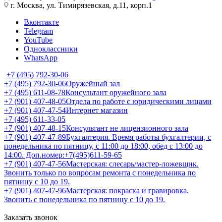
г. Москва, ул. Тимирязевская, д.11, корп.1
Вконтакте
Telegram
YouTube
Одноклассники
WhatsApp
+7 (495) 792-30-06
+7 (495) 792-30-06
Оружейный зал
+7 (495) 611-08-78
Консультант оружейного зала
+7 (901) 407-48-05
Отдела по работе с юридическими лицами
+7 (901) 407-47-54
Интернет магазин
+7 (495) 611-33-05
+7 (901) 407-48-15
Консультант не лицензионного зала
+7 (901) 407-47-89
Бухгалтерия. Время работы бухгалтерии, с
понедельника по пятницу, с 11:00 до 18:00, обед с 13:00 до
14:00. Доп.номер:+7(495)611-59-65
+7 (901) 407-47-56
Мастерская: слесарь/мастер-ложевщик.
Звонить только по вопросам ремонта с понедельника по
пятницу с 10 до 19.
+7 (901) 407-47-96
Мастерская: покраска и гравировка.
Звонить с понедельника по пятницу с 10 до 19.
Заказать звонок