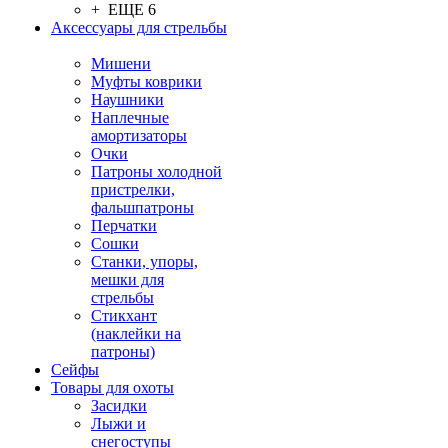
+ ЕЩЕ 6
Аксессуары для стрельбы
Мишени
Муфты коврики
Наушники
Наплечные
амортизаторы
Очки
Патроны холодной
пристрелки,
фальшпатроны
Перчатки
Сошки
Станки, упоры,
мешки для
стрельбы
Стикхант
(наклейки на
патроны)
Сейфы
Товары для охоты
Засидки
Лыжи и
снегоступы