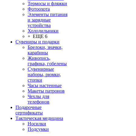
Термосы и фляжки
Фотоохота
Элементы питания
и зарядные
устройства
Холодильники
+ ЕЩЕ 6
Сувениры и подарки
Брелоки, значки,
карабины
Живопись,
графика, гобелены
Сувенирные
наборы, рюмки,
стопки
Часы настенные
Макеты патронов
Чехлы для
телефонов
Подарочные
сертификаты
Тактическая медицина
Носилки
Подсумки