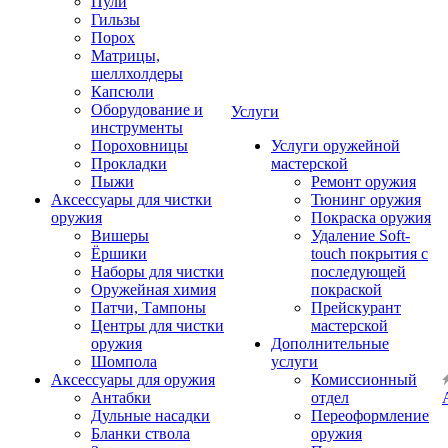
Пули
Гильзы
Порох
Матрицы,
шеллхолдеры
Капсюли
Оборудование и
Услуги
инструменты
Пороховницы
Услуги оружейной
Прокладки
мастерской
Пыжи
Ремонт оружия
Аксессуары для чистки
Тюнинг оружия
оружия
Покраска оружия
Вишеры
Удаление Soft-
Ёршики
touch покрытия с
Наборы для чистки
последующей
Оружейная химия
покраской
Патчи, Тампоны
Прейскурант
Центры для чистки
мастерской
оружия
Дополнительные
Шомпола
услуги
Аксессуары для оружия
Комиссионный
Антабки
отдел
Дульные насадки
Переоформление
Бланки ствола
оружия