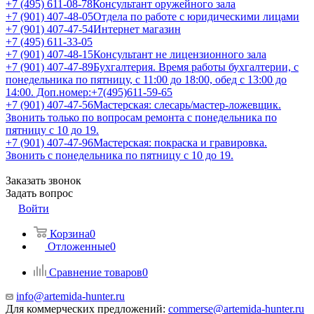
+7 (495) 611-08-78
Консультант оружейного зала
+7 (901) 407-48-05
Отдела по работе с юридическими лицами
+7 (901) 407-47-54
Интернет магазин
+7 (495) 611-33-05
+7 (901) 407-48-15
Консультант не лицензионного зала
+7 (901) 407-47-89
Бухгалтерия. Время работы бухгалтерии, с
понедельника по пятницу, с 11:00 до 18:00, обед с 13:00 до
14:00. Доп.номер:+7(495)611-59-65
+7 (901) 407-47-56
Мастерская: слесарь/мастер-ложевщик.
Звонить только по вопросам ремонта с понедельника по
пятницу с 10 до 19.
+7 (901) 407-47-96
Мастерская: покраска и гравировка.
Звонить с понедельника по пятницу с 10 до 19.
Заказать звонок
Задать вопрос
Войти
Корзина
0
Отложенные
0
Сравнение товаров
0
info@artemida-hunter.ru
Для коммерческих предложений:
commerse@artemida-hunter.ru