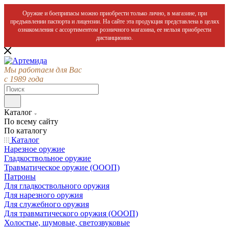
Оружие и боеприпасы можно приобрести только лично, в магазине, при
предъявлении паспорта и лицензии. На сайте эта продукция представлена в целях
ознакомления с ассортиментом розничного магазина, ее нельзя приобрести
дистанционно.
Мы работаем для Вас
с 1989 года
Каталог
По всему сайту
По каталогу
Каталог
Нарезное оружие
Гладкоствольное оружие
Травматическое оружие (ОООП)
Патроны
Для гладкоствольного оружия
Для нарезного оружия
Для служебного оружия
Для травматического оружия (ОООП)
Холостые, шумовые, светозвуковые