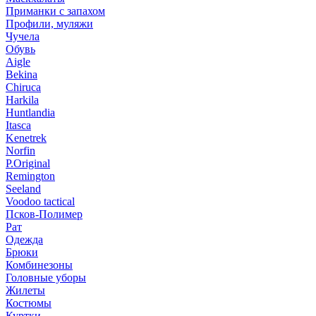
Приманки с запахом
Профили, муляжи
Чучела
Обувь
Aigle
Bekina
Chiruсa
Harkila
Huntlandia
Itasca
Kenetrek
Norfin
P.Original
Remington
Seeland
Voodoo tactical
Псков-Полимер
Рат
Одежда
Брюки
Комбинезоны
Головные уборы
Жилеты
Костюмы
Куртки