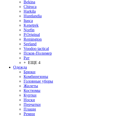
Bekina
Chiruсa
Harkila
Huntlandia
Itasca
Kenetrek
Norfin
P.Original
Remington
Seeland
Voodoo tactical
Псков-Полимер
Рат
+ ЕЩЕ 4
Одежда
Брюки
Комбинезоны
Головные уборы
Жилеты
Костюмы
Куртки
Носки
Перчатки
Плащи
Ремни