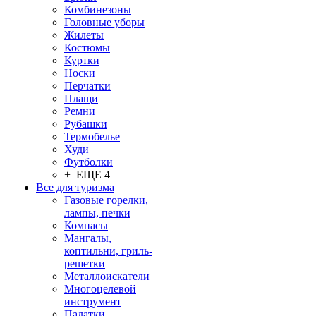
Комбинезоны
Головные уборы
Жилеты
Костюмы
Куртки
Носки
Перчатки
Плащи
Ремни
Рубашки
Термобелье
Худи
Футболки
+ ЕЩЕ 4
Все для туризма
Газовые горелки,
лампы, печки
Компасы
Мангалы,
коптильни, гриль-
решетки
Металлоискатели
Многоцелевой
инструмент
Палатки