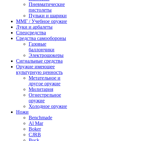
Пневматические
пистолеты
Пульки и шарики
ММГ / Учебное оружие
Луки и арбалеты
Спецсредства
Средства самообороны
Газовые
баллончики
Электрошокеры
Сигнальные средства
Оружие имеющее
культурную ценность
Метательное и
другое оружие
Милитария
Огнестрельное
оружие
Холодное оружие
Ножи
Benchmade
Al Mar
Boker
CJRB
Buck