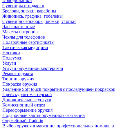
Холодильники
Сувениры и подарки
Брелоки, значки, карабины
Живопись, графика, гобелены
Сувенирные наборы, рюмки, стопки
Часы настенные
Макеты патронов
Чехлы для телефонов
Подарочные сертификаты
Тактическая медицина
Носилки
Подсумки
Услуги
Услуги оружейной мастерской
Ремонт оружия
Тюнинг оружия
Покраска оружия
Удаление Soft-touch покрытия с последующей покраской
Прейскурант мастерской
Дополнительные услуги
Комиссионный отдел
Переоформление оружия
Подарочные карты оружейного магазина
Оружейный Trade-in
Выбор оружия в магазине: профессиональная помощь и