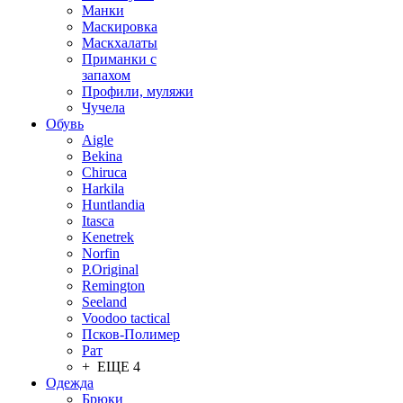
Манки
Маскировка
Маскхалаты
Приманки с
запахом
Профили, муляжи
Чучела
Обувь
Aigle
Bekina
Chiruсa
Harkila
Huntlandia
Itasca
Kenetrek
Norfin
P.Original
Remington
Seeland
Voodoo tactical
Псков-Полимер
Рат
+ ЕЩЕ 4
Одежда
Брюки