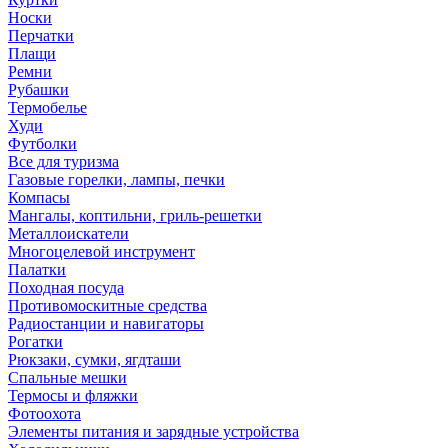
Носки
Перчатки
Плащи
Ремни
Рубашки
Термобелье
Худи
Футболки
Все для туризма
Газовые горелки, лампы, печки
Компасы
Мангалы, коптильни, гриль-решетки
Металлоискатели
Многоцелевой инструмент
Палатки
Походная посуда
Противомоскитные средства
Радиостанции и навигаторы
Рогатки
Рюкзаки, сумки, ягдташи
Спальные мешки
Термосы и фляжки
Фотоохота
Элементы питания и зарядные устройства