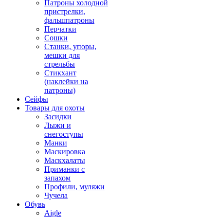
Патроны холодной
пристрелки,
фальшпатроны
Перчатки
Сошки
Станки, упоры,
мешки для
стрельбы
Стикхант
(наклейки на
патроны)
Сейфы
Товары для охоты
Засидки
Лыжи и
снегоступы
Манки
Маскировка
Маскхалаты
Приманки с
запахом
Профили, муляжи
Чучела
Обувь
Aigle