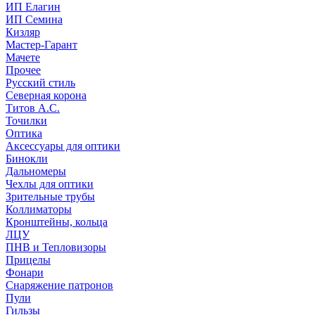
ИП Елагин
ИП Семина
Кизляр
Мастер-Гарант
Мачете
Прочее
Русский стиль
Северная корона
Титов А.С.
Точилки
Оптика
Аксессуары для оптики
Бинокли
Дальномеры
Чехлы для оптики
Зрительные трубы
Коллиматоры
Кронштейны, кольца
ЛЦУ
ПНВ и Тепловизоры
Прицелы
Фонари
Снаряжение патронов
Пули
Гильзы