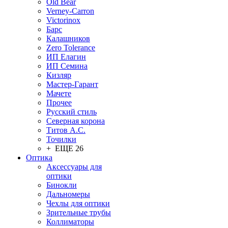
Old Bear
Verney-Carron
Victorinox
Барс
Калашников
Zero Tolerance
ИП Елагин
ИП Семина
Кизляр
Мастер-Гарант
Мачете
Прочее
Русский стиль
Северная корона
Титов А.С.
Точилки
+ ЕЩЕ 26
Оптика
Аксессуары для
оптики
Бинокли
Дальномеры
Чехлы для оптики
Зрительные трубы
Коллиматоры