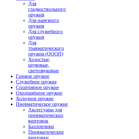
Для
гладкоствольного
оружия
Для нарезного
оружия
Для служебного
оружия
Для
травматического
оружия (ОООП)
Холостые,
шумовые,
светозвуковые
Газовое оружие
Служебное оружие
Спортивное оружие
Охолощённое оружие
Холодное оружие
Пневматическое оружие
Аксессуары для
пневматических
винтовок
Баллончики
Пневматические
винтовки