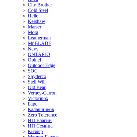
City Brother
Cold Steel
Helle
Kershaw
Marser
Mora
Leatherman
Mr.BLADE
Navy
ONTARIO
Opinel
Outdoor Edge
SOG
Spyderco
Stell Will
Old Bear
Verney-Carron
Victorinox
Барс
Калашников
Zero Tolerance
ИП Елагин
ИП Семина
Кизляр
Мастер-Гарант