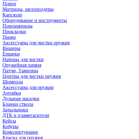
Порох
Матрицы, шеллхолдеры
Капсюли
Оборудование и инструменты
Пороховницы
Прокладки
Пыжи
Аксессуары для чистки оружия
Вишеры
Ёршики
Наборы для чистки
Оружейная химия
Патчи, Тампоны
Центры для чистки оружия
Шомпола
Аксессуары для оружия
Антабки
Дульные насадки
Бланки ствола
Затыльники
ДТК и пламегасители
Кейсы
Кобуры
Комплектующие
Краска для оружия