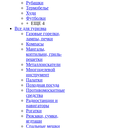
Рубашки
Термобелье
Худи
Футболки
+ ЕЩЕ 4
Все для туризма
Газовые горелки,
лампы, печки
Компасы
Мангалы,
коптильни, гриль-
решетки
Металлоискатели
Многоцелевой
инструмент
Палатки
Походная посуда
Противомоскитные
средства
Радиостанции и
навигаторы
Рогатки
Рюкзаки, сумки,
ягдташи
Спальные мешки