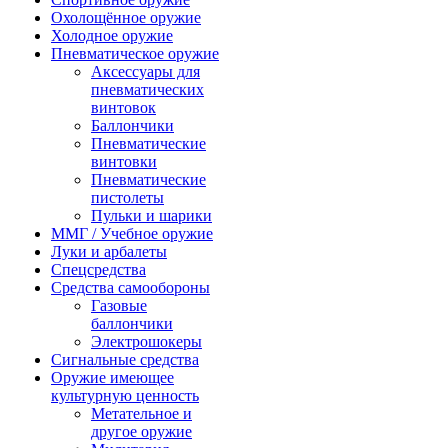
Охолощённое оружие
Холодное оружие
Пневматическое оружие
Аксессуары для
пневматических
винтовок
Баллончики
Пневматические
винтовки
Пневматические
пистолеты
Пульки и шарики
ММГ / Учебное оружие
Луки и арбалеты
Спецсредства
Средства самообороны
Газовые
баллончики
Электрошокеры
Сигнальные средства
Оружие имеющее
культурную ценность
Метательное и
другое оружие