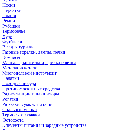
Носки
Перчатки
Плащи
Ремни
Рубашки
Термобелье
Худи
Футболки
Все для туризма
Газовые горелки, лампы, печки
Компасы
Мангалы, коптильни, гриль-решетки
Металлоискатели
Многоцелевой инструмент
Палатки
Походная посуда
Противомоскитные средства
Радиостанции и навигаторы
Рогатки
Рюкзаки, сумки, ягдташи
Спальные мешки
Термосы и фляжки
Фотоохота
Элементы питания и зарядные устройства