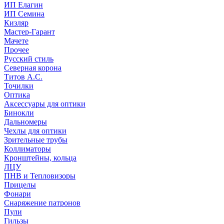
ИП Елагин
ИП Семина
Кизляр
Мастер-Гарант
Мачете
Прочее
Русский стиль
Северная корона
Титов А.С.
Точилки
Оптика
Аксессуары для оптики
Бинокли
Дальномеры
Чехлы для оптики
Зрительные трубы
Коллиматоры
Кронштейны, кольца
ЛЦУ
ПНВ и Тепловизоры
Прицелы
Фонари
Снаряжение патронов
Пули
Гильзы