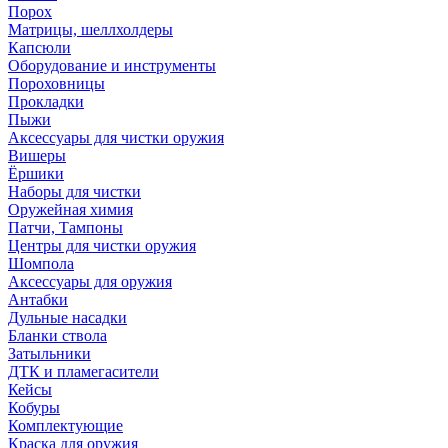
Порох
Матрицы, шеллхолдеры
Капсюли
Оборудование и инструменты
Пороховницы
Прокладки
Пыжи
Аксессуары для чистки оружия
Вишеры
Ёршики
Наборы для чистки
Оружейная химия
Патчи, Тампоны
Центры для чистки оружия
Шомпола
Аксессуары для оружия
Антабки
Дульные насадки
Бланки ствола
Затыльники
ДТК и пламегасители
Кейсы
Кобуры
Комплектующие
Краска для оружия