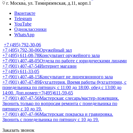
г. Москва, ул. Тимирязевская, д.11, корп.1
Вконтакте
Telegram
YouTube
Одноклассники
WhatsApp
+7 (495) 792-30-06
+7 (495) 792-30-06
Оружейный зал
+7 (495) 611-08-78
Консультант оружейного зала
+7 (901) 407-48-05
Отдела по работе с юридическими лицами
+7 (901) 407-47-54
Интернет магазин
+7 (495) 611-33-05
+7 (901) 407-48-15
Консультант не лицензионного зала
+7 (901) 407-47-89
Бухгалтерия. Время работы бухгалтерии, с
понедельника по пятницу, с 11:00 до 18:00, обед с 13:00 до
14:00. Доп.номер:+7(495)611-59-65
+7 (901) 407-47-56
Мастерская: слесарь/мастер-ложевщик.
Звонить только по вопросам ремонта с понедельника по
пятницу с 10 до 19.
+7 (901) 407-47-96
Мастерская: покраска и гравировка.
Звонить с понедельника по пятницу с 10 до 19.
Заказать звонок