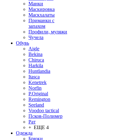
Манки
Маскировка
Маскхалаты
Приманки с
запахом
Профили, муляжи
Чучела
Обувь
Aigle
Bekina
Chiruсa
Harkila
Huntlandia
Itasca
Kenetrek
Norfin
P.Original
Remington
Seeland
Voodoo tactical
Псков-Полимер
Рат
+ ЕЩЕ 4
Одежда
Брюки