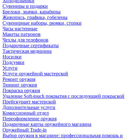
Холодильники
Сувениры и подарки
Брелоки, значки, карабины
Живопись, графика, гобелены
Сувенирные наборы, рюмки, стопки
Часы настенные
Макеты патронов
Чехлы для телефонов
Подарочные сертификаты
Тактическая медицина
Носилки
Подсумки
Услуги
Услуги оружейной мастерской
Ремонт оружия
Тюнинг оружия
Покраска оружия
Удаление Soft-touch покрытия с последующей покраской
Прейскурант мастерской
Дополнительные услуги
Комиссионный отдел
Переоформление оружия
Подарочные карты оружейного магазина
Оружейный Trade-in
Выбор оружия в магазине: профессиональная помощь и