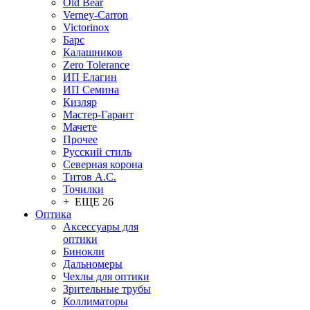
Old Bear
Verney-Carron
Victorinox
Барс
Калашников
Zero Tolerance
ИП Елагин
ИП Семина
Кизляр
Мастер-Гарант
Мачете
Прочее
Русский стиль
Северная корона
Титов А.С.
Точилки
+ ЕЩЕ 26
Оптика
Аксессуары для
оптики
Бинокли
Дальномеры
Чехлы для оптики
Зрительные трубы
Коллиматоры