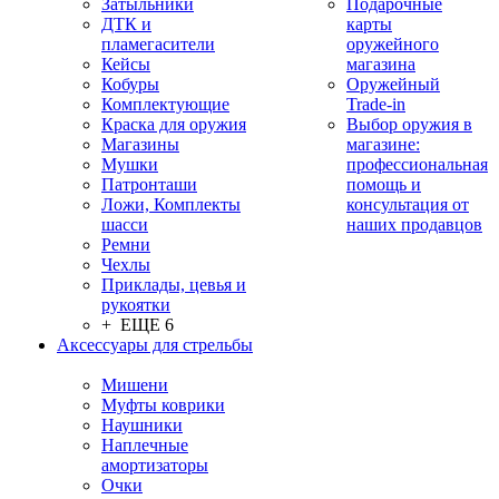
Затыльники
Подарочные
ДТК и
карты
пламегасители
оружейного
Кейсы
магазина
Кобуры
Оружейный
Комплектующие
Trade-in
Краска для оружия
Выбор оружия в
Магазины
магазине:
Мушки
профессиональная
Патронташи
помощь и
Ложи, Комплекты
консультация от
шасси
наших продавцов
Ремни
Чехлы
Приклады, цевья и
рукоятки
+ ЕЩЕ 6
Аксессуары для стрельбы
Мишени
Муфты коврики
Наушники
Наплечные
амортизаторы
Очки