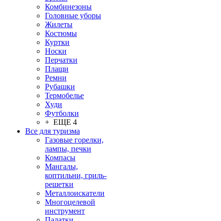
Комбинезоны
Головные уборы
Жилеты
Костюмы
Куртки
Носки
Перчатки
Плащи
Ремни
Рубашки
Термобелье
Худи
Футболки
+ ЕЩЕ 4
Все для туризма
Газовые горелки,
лампы, печки
Компасы
Мангалы,
коптильни, гриль-
решетки
Металлоискатели
Многоцелевой
инструмент
Палатки