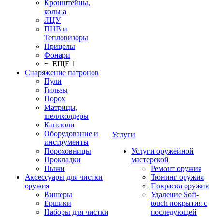
Кронштейны,
кольца
ЛЦУ
ПНВ и
Тепловизоры
Прицелы
Фонари
+ ЕЩЕ 1
Снаряжение патронов
Пули
Гильзы
Порох
Матрицы,
шеллхолдеры
Капсюли
Оборудование и
Услуги
инструменты
Пороховницы
Услуги оружейной
Прокладки
мастерской
Пыжи
Ремонт оружия
Аксессуары для чистки
Тюнинг оружия
оружия
Покраска оружия
Вишеры
Удаление Soft-
Ёршики
touch покрытия с
Наборы для чистки
последующей