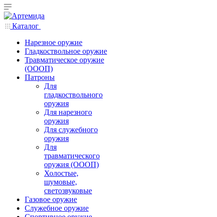
Каталог
Нарезное оружие
Гладкоствольное оружие
Травматическое оружие
(ОООП)
Патроны
Для
гладкоствольного
оружия
Для нарезного
оружия
Для служебного
оружия
Для
травматического
оружия (ОООП)
Холостые,
шумовые,
светозвуковые
Газовое оружие
Служебное оружие
Спортивное оружие