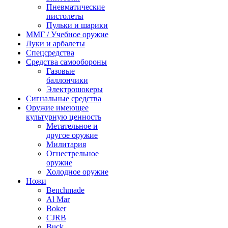
Пневматические
пистолеты
Пульки и шарики
ММГ / Учебное оружие
Луки и арбалеты
Спецсредства
Средства самообороны
Газовые
баллончики
Электрошокеры
Сигнальные средства
Оружие имеющее
культурную ценность
Метательное и
другое оружие
Милитария
Огнестрельное
оружие
Холодное оружие
Ножи
Benchmade
Al Mar
Boker
CJRB
Buck