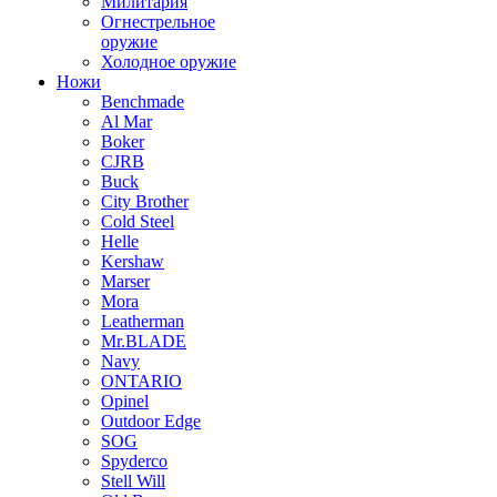
Милитария
Огнестрельное
оружие
Холодное оружие
Ножи
Benchmade
Al Mar
Boker
CJRB
Buck
City Brother
Cold Steel
Helle
Kershaw
Marser
Mora
Leatherman
Mr.BLADE
Navy
ONTARIO
Opinel
Outdoor Edge
SOG
Spyderco
Stell Will