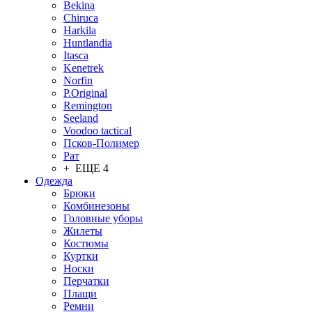
Bekina
Chiruсa
Harkila
Huntlandia
Itasca
Kenetrek
Norfin
P.Original
Remington
Seeland
Voodoo tactical
Псков-Полимер
Рат
+ ЕЩЕ 4
Одежда
Брюки
Комбинезоны
Головные уборы
Жилеты
Костюмы
Куртки
Носки
Перчатки
Плащи
Ремни