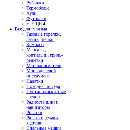
Рубашки
Термобелье
Худи
Футболки
+ ЕЩЕ 4
Все для туризма
Газовые горелки,
лампы, печки
Компасы
Мангалы,
коптильни, гриль-
решетки
Металлоискатели
Многоцелевой
инструмент
Палатки
Походная посуда
Противомоскитные
средства
Радиостанции и
навигаторы
Рогатки
Рюкзаки, сумки,
ягдташи
Спальные мешки