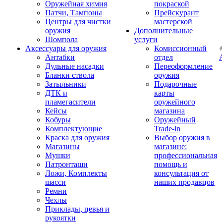
Оружейная химия
покраской
Патчи, Тампоны
Прейскурант
Центры для чистки
мастерской
оружия
Дополнительные
Шомпола
услуги
Аксессуары для оружия
Комиссионный
Антабки
отдел
Дульные насадки
Переоформление
Бланки ствола
оружия
Затыльники
Подарочные
ДТК и
карты
пламегасители
оружейного
Кейсы
магазина
Кобуры
Оружейный
Комплектующие
Trade-in
Краска для оружия
Выбор оружия в
Магазины
магазине:
Мушки
профессиональная
Патронташи
помощь и
Ложи, Комплекты
консультация от
шасси
наших продавцов
Ремни
Чехлы
Приклады, цевья и
рукоятки