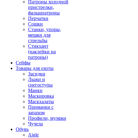
Патроны холодной
пристрелки,
фальшпатроны
Перчатки
Сошки
Станки, упоры,
мешки для
стрельбы
Стикхант
(наклейки на
патроны)
Сейфы
Товары для охоты
Засидки
Лыжи и
снегоступы
Манки
Маскировка
Маскхалаты
Приманки с
запахом
Профили, муляжи
Чучела
Обувь
Aigle