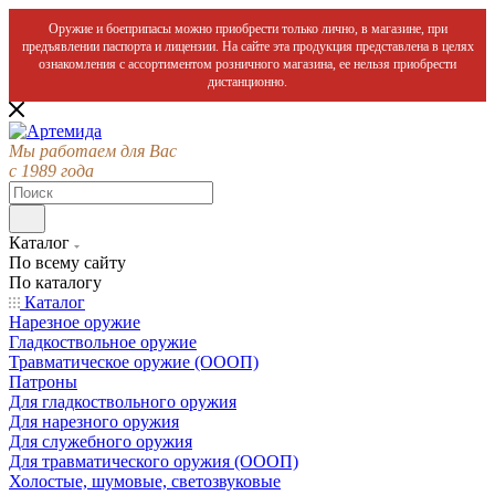
Оружие и боеприпасы можно приобрести только лично, в магазине, при
предъявлении паспорта и лицензии. На сайте эта продукция представлена в целях
ознакомления с ассортиментом розничного магазина, ее нельзя приобрести
дистанционно.
Мы работаем для Вас
с 1989 года
Каталог
По всему сайту
По каталогу
Каталог
Нарезное оружие
Гладкоствольное оружие
Травматическое оружие (ОООП)
Патроны
Для гладкоствольного оружия
Для нарезного оружия
Для служебного оружия
Для травматического оружия (ОООП)
Холостые, шумовые, светозвуковые