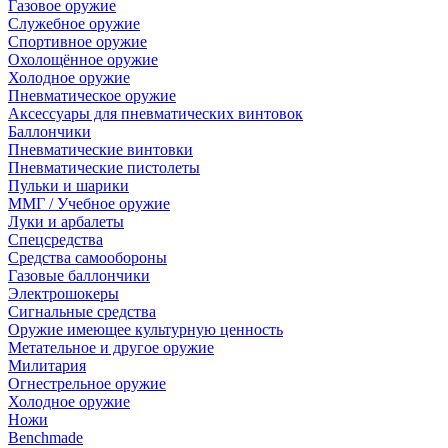
Газовое оружие
Служебное оружие
Спортивное оружие
Охолощённое оружие
Холодное оружие
Пневматическое оружие
Аксессуары для пневматических винтовок
Баллончики
Пневматические винтовки
Пневматические пистолеты
Пульки и шарики
ММГ / Учебное оружие
Луки и арбалеты
Спецсредства
Средства самообороны
Газовые баллончики
Электрошокеры
Сигнальные средства
Оружие имеющее культурную ценность
Метательное и другое оружие
Милитария
Огнестрельное оружие
Холодное оружие
Ножи
Benchmade