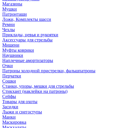
Магазины
Мушки
Патронташи
Ложи, Комплекты шасси
Ремни
Чехлы
Приклады, цевья и рукоятки
Аксессуары для стрельбы
Мишени
Муфты коврики
Наушники
Наплечные амортизаторы
Очки
Патроны холодной пристрелки, фальшпатроны
Перчатки
Сошки
Станки, упоры, мешки для стрельбы
Стикхант (наклейки на патроны)
Сейфы
Товары для охоты
Засидки
Лыжи и снегоступы
Манки
Маскировка
Маскхалаты