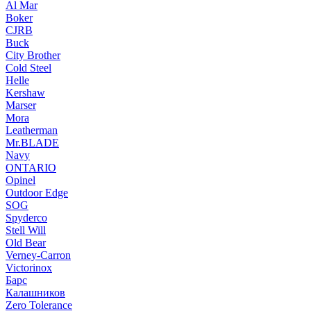
Al Mar
Boker
CJRB
Buck
City Brother
Cold Steel
Helle
Kershaw
Marser
Mora
Leatherman
Mr.BLADE
Navy
ONTARIO
Opinel
Outdoor Edge
SOG
Spyderco
Stell Will
Old Bear
Verney-Carron
Victorinox
Барс
Калашников
Zero Tolerance