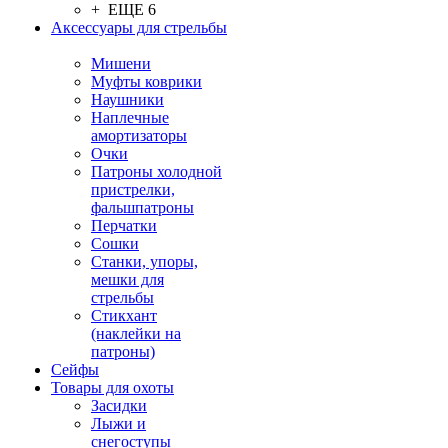
+ ЕЩЕ 6
Аксессуары для стрельбы
Мишени
Муфты коврики
Наушники
Наплечные
амортизаторы
Очки
Патроны холодной
пристрелки,
фальшпатроны
Перчатки
Сошки
Станки, упоры,
мешки для
стрельбы
Стикхант
(наклейки на
патроны)
Сейфы
Товары для охоты
Засидки
Лыжи и
снегоступы