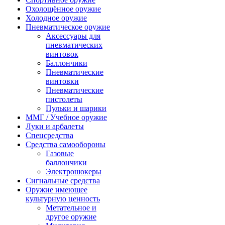
Охолощённое оружие
Холодное оружие
Пневматическое оружие
Аксессуары для
пневматических
винтовок
Баллончики
Пневматические
винтовки
Пневматические
пистолеты
Пульки и шарики
ММГ / Учебное оружие
Луки и арбалеты
Спецсредства
Средства самообороны
Газовые
баллончики
Электрошокеры
Сигнальные средства
Оружие имеющее
культурную ценность
Метательное и
другое оружие