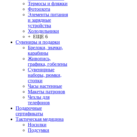
Термосы и фляжки
Фотоохота
Элементы питания
и зарядные
устройства
Холодильники
+ ЕЩЕ 6
Сувениры и подарки
Брелоки, значки,
карабины
Живопись,
графика, гобелены
Сувенирные
наборы, рюмки,
стопки
Часы настенные
Макеты патронов
Чехлы для
телефонов
Подарочные
сертификаты
Тактическая медицина
Носилки
Подсумки