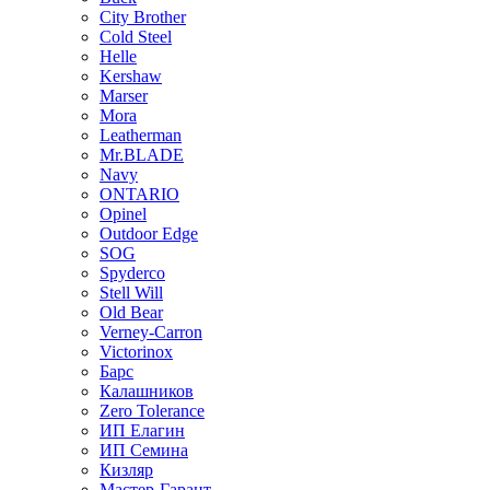
City Brother
Cold Steel
Helle
Kershaw
Marser
Mora
Leatherman
Mr.BLADE
Navy
ONTARIO
Opinel
Outdoor Edge
SOG
Spyderco
Stell Will
Old Bear
Verney-Carron
Victorinox
Барс
Калашников
Zero Tolerance
ИП Елагин
ИП Семина
Кизляр
Мастер-Гарант