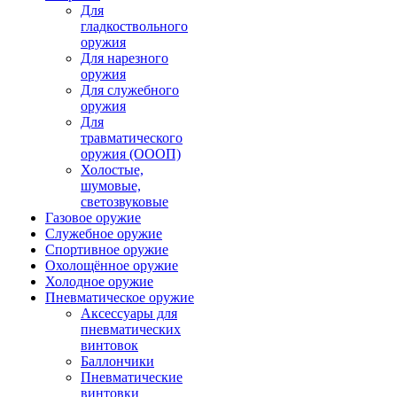
Для
гладкоствольного
оружия
Для нарезного
оружия
Для служебного
оружия
Для
травматического
оружия (ОООП)
Холостые,
шумовые,
светозвуковые
Газовое оружие
Служебное оружие
Спортивное оружие
Охолощённое оружие
Холодное оружие
Пневматическое оружие
Аксессуары для
пневматических
винтовок
Баллончики
Пневматические
винтовки