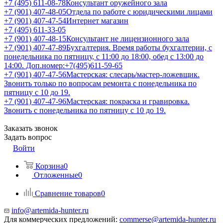
+7 (495) 611-08-78
Консультант оружейного зала
+7 (901) 407-48-05
Отдела по работе с юридическими лицами
+7 (901) 407-47-54
Интернет магазин
+7 (495) 611-33-05
+7 (901) 407-48-15
Консультант не лицензионного зала
+7 (901) 407-47-89
Бухгалтерия. Время работы бухгалтерии, с
понедельника по пятницу, с 11:00 до 18:00, обед с 13:00 до
14:00. Доп.номер:+7(495)611-59-65
+7 (901) 407-47-56
Мастерская: слесарь/мастер-ложевщик.
Звонить только по вопросам ремонта с понедельника по
пятницу с 10 до 19.
+7 (901) 407-47-96
Мастерская: покраска и гравировка.
Звонить с понедельника по пятницу с 10 до 19.
Заказать звонок
Задать вопрос
Войти
Корзина
0
Отложенные
0
Сравнение товаров
0
info@artemida-hunter.ru
Для коммерческих предложений:
commerse@artemida-hunter.ru