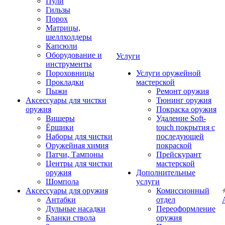
Пули
Гильзы
Порох
Матрицы,
шеллхолдеры
Капсюли
Оборудование и
Услуги
инструменты
Пороховницы
Услуги оружейной
Прокладки
мастерской
Пыжи
Ремонт оружия
Аксессуары для чистки
Тюнинг оружия
оружия
Покраска оружия
Вишеры
Удаление Soft-
Ёршики
touch покрытия с
Наборы для чистки
последующей
Оружейная химия
покраской
Патчи, Тампоны
Прейскурант
Центры для чистки
мастерской
оружия
Дополнительные
Шомпола
услуги
Аксессуары для оружия
Комиссионный
Антабки
отдел
Дульные насадки
Переоформление
Бланки ствола
оружия