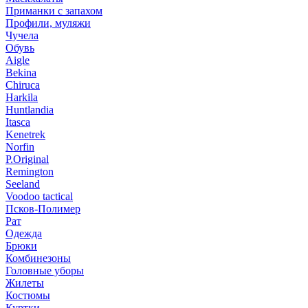
Приманки с запахом
Профили, муляжи
Чучела
Обувь
Aigle
Bekina
Chiruсa
Harkila
Huntlandia
Itasca
Kenetrek
Norfin
P.Original
Remington
Seeland
Voodoo tactical
Псков-Полимер
Рат
Одежда
Брюки
Комбинезоны
Головные уборы
Жилеты
Костюмы
Куртки