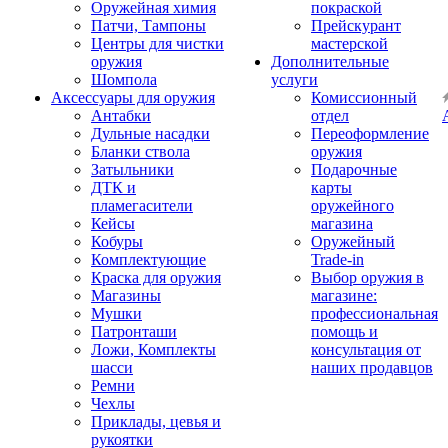
Оружейная химия
покраской
Патчи, Тампоны
Прейскурант
Центры для чистки
мастерской
оружия
Дополнительные
Шомпола
услуги
Аксессуары для оружия
Комиссионный
Антабки
отдел
Дульные насадки
Переоформление
Бланки ствола
оружия
Затыльники
Подарочные
ДТК и
карты
пламегасители
оружейного
Кейсы
магазина
Кобуры
Оружейный
Комплектующие
Trade-in
Краска для оружия
Выбор оружия в
Магазины
магазине:
Мушки
профессиональная
Патронташи
помощь и
Ложи, Комплекты
консультация от
шасси
наших продавцов
Ремни
Чехлы
Приклады, цевья и
рукоятки