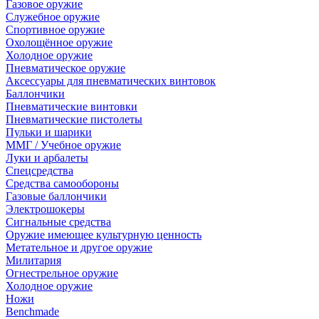
Газовое оружие
Служебное оружие
Спортивное оружие
Охолощённое оружие
Холодное оружие
Пневматическое оружие
Аксессуары для пневматических винтовок
Баллончики
Пневматические винтовки
Пневматические пистолеты
Пульки и шарики
ММГ / Учебное оружие
Луки и арбалеты
Спецсредства
Средства самообороны
Газовые баллончики
Электрошокеры
Сигнальные средства
Оружие имеющее культурную ценность
Метательное и другое оружие
Милитария
Огнестрельное оружие
Холодное оружие
Ножи
Benchmade