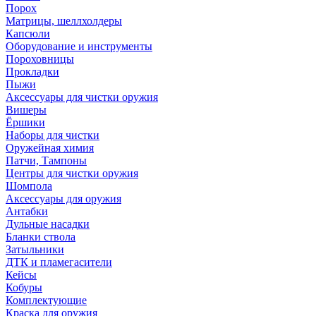
Порох
Матрицы, шеллхолдеры
Капсюли
Оборудование и инструменты
Пороховницы
Прокладки
Пыжи
Аксессуары для чистки оружия
Вишеры
Ёршики
Наборы для чистки
Оружейная химия
Патчи, Тампоны
Центры для чистки оружия
Шомпола
Аксессуары для оружия
Антабки
Дульные насадки
Бланки ствола
Затыльники
ДТК и пламегасители
Кейсы
Кобуры
Комплектующие
Краска для оружия