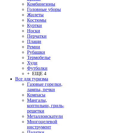
Комбинезоны
Головные уборы
Жилеты
Костюмы
Куртки
Носки
Перчатки
Плащи
Ремни
Рубашки
Термобелье
Худи
Футболки
+ ЕЩЕ 4
Все для туризма
Газовые горелки,
лампы, печки
Компасы
Мангалы,
коптильни, гриль-
решетки
Металлоискатели
Многоцелевой
инструмент
Палатки