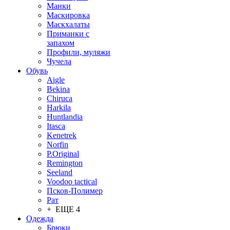
Манки
Маскировка
Маскхалаты
Приманки с
запахом
Профили, муляжи
Чучела
Обувь
Aigle
Bekina
Chiruсa
Harkila
Huntlandia
Itasca
Kenetrek
Norfin
P.Original
Remington
Seeland
Voodoo tactical
Псков-Полимер
Рат
+ ЕЩЕ 4
Одежда
Брюки