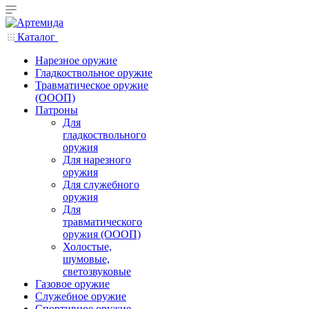
Каталог
Нарезное оружие
Гладкоствольное оружие
Травматическое оружие
(ОООП)
Патроны
Для
гладкоствольного
оружия
Для нарезного
оружия
Для служебного
оружия
Для
травматического
оружия (ОООП)
Холостые,
шумовые,
светозвуковые
Газовое оружие
Служебное оружие
Спортивное оружие