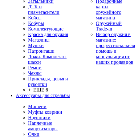
Затыльники
Подарочные
ДТК и
карты
пламегасители
оружейного
Кейсы
магазина
Кобуры
Оружейный
Комплектующие
Trade-in
Краска для оружия
Выбор оружия в
Магазины
магазине:
Мушки
профессиональная
Патронташи
помощь и
Ложи, Комплекты
консультация от
шасси
наших продавцов
Ремни
Чехлы
Приклады, цевья и
рукоятки
+ ЕЩЕ 6
Аксессуары для стрельбы
Мишени
Муфты коврики
Наушники
Наплечные
амортизаторы
Очки