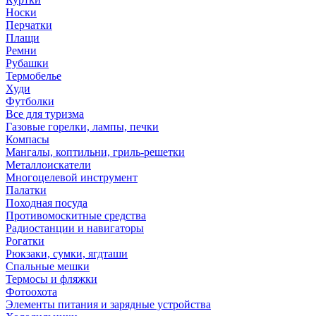
Носки
Перчатки
Плащи
Ремни
Рубашки
Термобелье
Худи
Футболки
Все для туризма
Газовые горелки, лампы, печки
Компасы
Мангалы, коптильни, гриль-решетки
Металлоискатели
Многоцелевой инструмент
Палатки
Походная посуда
Противомоскитные средства
Радиостанции и навигаторы
Рогатки
Рюкзаки, сумки, ягдташи
Спальные мешки
Термосы и фляжки
Фотоохота
Элементы питания и зарядные устройства