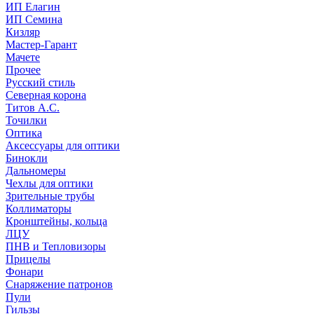
ИП Елагин
ИП Семина
Кизляр
Мастер-Гарант
Мачете
Прочее
Русский стиль
Северная корона
Титов А.С.
Точилки
Оптика
Аксессуары для оптики
Бинокли
Дальномеры
Чехлы для оптики
Зрительные трубы
Коллиматоры
Кронштейны, кольца
ЛЦУ
ПНВ и Тепловизоры
Прицелы
Фонари
Снаряжение патронов
Пули
Гильзы