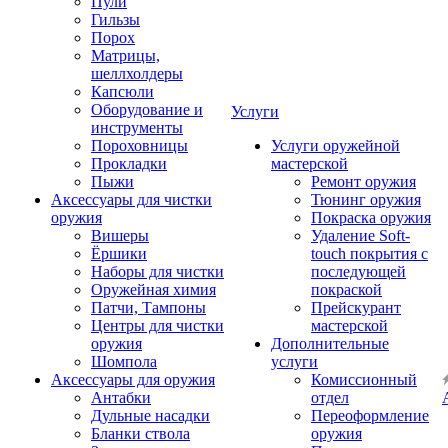
Пули
Гильзы
Порох
Матрицы,
шеллхолдеры
Капсюли
Оборудование и
Услуги
инструменты
Пороховницы
Услуги оружейной
Прокладки
мастерской
Пыжи
Ремонт оружия
Аксессуары для чистки
Тюнинг оружия
оружия
Покраска оружия
Вишеры
Удаление Soft-
Ёршики
touch покрытия с
Наборы для чистки
последующей
Оружейная химия
покраской
Патчи, Тампоны
Прейскурант
Центры для чистки
мастерской
оружия
Дополнительные
Шомпола
услуги
Аксессуары для оружия
Комиссионный
Антабки
отдел
Дульные насадки
Переоформление
Бланки ствола
оружия