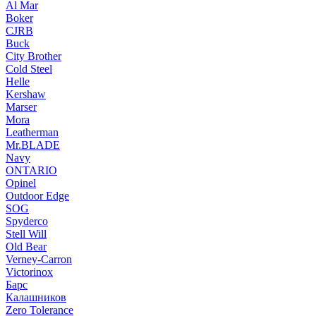
Al Mar
Boker
CJRB
Buck
City Brother
Cold Steel
Helle
Kershaw
Marser
Mora
Leatherman
Mr.BLADE
Navy
ONTARIO
Opinel
Outdoor Edge
SOG
Spyderco
Stell Will
Old Bear
Verney-Carron
Victorinox
Барс
Калашников
Zero Tolerance