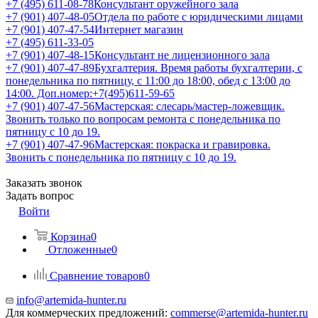
+7 (495) 611-08-78
Консультант оружейного зала
+7 (901) 407-48-05
Отдела по работе с юридическими лицами
+7 (901) 407-47-54
Интернет магазин
+7 (495) 611-33-05
+7 (901) 407-48-15
Консультант не лицензионного зала
+7 (901) 407-47-89
Бухгалтерия. Время работы бухгалтерии, с
понедельника по пятницу, с 11:00 до 18:00, обед с 13:00 до
14:00. Доп.номер:+7(495)611-59-65
+7 (901) 407-47-56
Мастерская: слесарь/мастер-ложевщик.
Звонить только по вопросам ремонта с понедельника по
пятницу с 10 до 19.
+7 (901) 407-47-96
Мастерская: покраска и гравировка.
Звонить с понедельника по пятницу с 10 до 19.
Заказать звонок
Задать вопрос
Войти
Корзина
0
Отложенные
0
Сравнение товаров
0
info@artemida-hunter.ru
Для коммерческих предложений:
commerse@artemida-hunter.ru