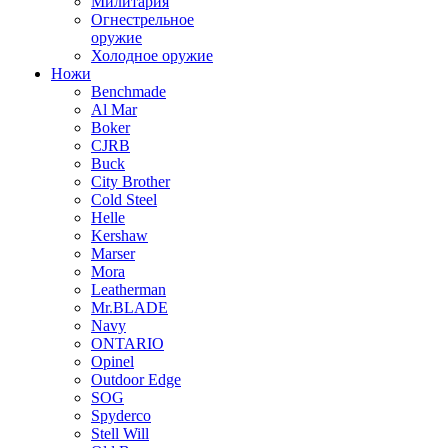
Милитария
Огнестрельное
оружие
Холодное оружие
Ножи
Benchmade
Al Mar
Boker
CJRB
Buck
City Brother
Cold Steel
Helle
Kershaw
Marser
Mora
Leatherman
Mr.BLADE
Navy
ONTARIO
Opinel
Outdoor Edge
SOG
Spyderco
Stell Will