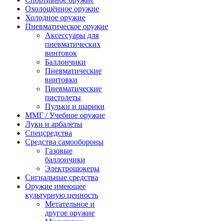
Охолощённое оружие
Холодное оружие
Пневматическое оружие
Аксессуары для
пневматических
винтовок
Баллончики
Пневматические
винтовки
Пневматические
пистолеты
Пульки и шарики
ММГ / Учебное оружие
Луки и арбалеты
Спецсредства
Средства самообороны
Газовые
баллончики
Электрошокеры
Сигнальные средства
Оружие имеющее
культурную ценность
Метательное и
другое оружие