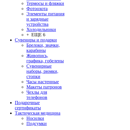
Термосы и фляжки
Фотоохота
Элементы питания
и зарядные
устройства
Холодильники
+ ЕЩЕ 6
Сувениры и подарки
Брелоки, значки,
карабины
Живопись,
графика, гобелены
Сувенирные
наборы, рюмки,
стопки
Часы настенные
Макеты патронов
Чехлы для
телефонов
Подарочные
сертификаты
Тактическая медицина
Носилки
Подсумки