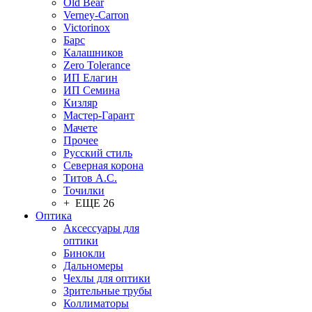
Old Bear
Verney-Carron
Victorinox
Барс
Калашников
Zero Tolerance
ИП Елагин
ИП Семина
Кизляр
Мастер-Гарант
Мачете
Прочее
Русский стиль
Северная корона
Титов А.С.
Точилки
+ ЕЩЕ 26
Оптика
Аксессуары для
оптики
Бинокли
Дальномеры
Чехлы для оптики
Зрительные трубы
Коллиматоры