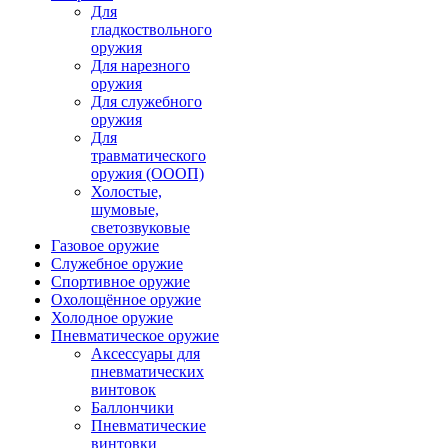
Для
гладкоствольного
оружия
Для нарезного
оружия
Для служебного
оружия
Для
травматического
оружия (ОООП)
Холостые,
шумовые,
светозвуковые
Газовое оружие
Служебное оружие
Спортивное оружие
Охолощённое оружие
Холодное оружие
Пневматическое оружие
Аксессуары для
пневматических
винтовок
Баллончики
Пневматические
винтовки