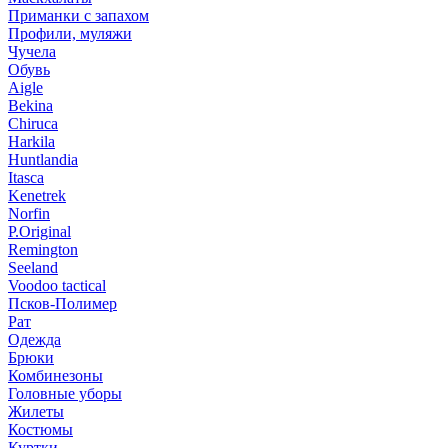
Приманки с запахом
Профили, муляжи
Чучела
Обувь
Aigle
Bekina
Chiruсa
Harkila
Huntlandia
Itasca
Kenetrek
Norfin
P.Original
Remington
Seeland
Voodoo tactical
Псков-Полимер
Рат
Одежда
Брюки
Комбинезоны
Головные уборы
Жилеты
Костюмы
Куртки