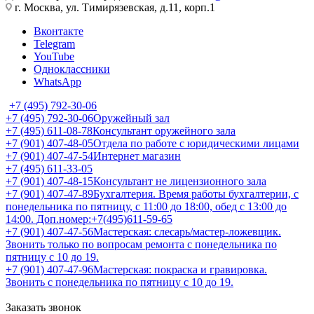
г. Москва, ул. Тимирязевская, д.11, корп.1
Вконтакте
Telegram
YouTube
Одноклассники
WhatsApp
+7 (495) 792-30-06
+7 (495) 792-30-06
Оружейный зал
+7 (495) 611-08-78
Консультант оружейного зала
+7 (901) 407-48-05
Отдела по работе с юридическими лицами
+7 (901) 407-47-54
Интернет магазин
+7 (495) 611-33-05
+7 (901) 407-48-15
Консультант не лицензионного зала
+7 (901) 407-47-89
Бухгалтерия. Время работы бухгалтерии, с
понедельника по пятницу, с 11:00 до 18:00, обед с 13:00 до
14:00. Доп.номер:+7(495)611-59-65
+7 (901) 407-47-56
Мастерская: слесарь/мастер-ложевщик.
Звонить только по вопросам ремонта с понедельника по
пятницу с 10 до 19.
+7 (901) 407-47-96
Мастерская: покраска и гравировка.
Звонить с понедельника по пятницу с 10 до 19.
Заказать звонок