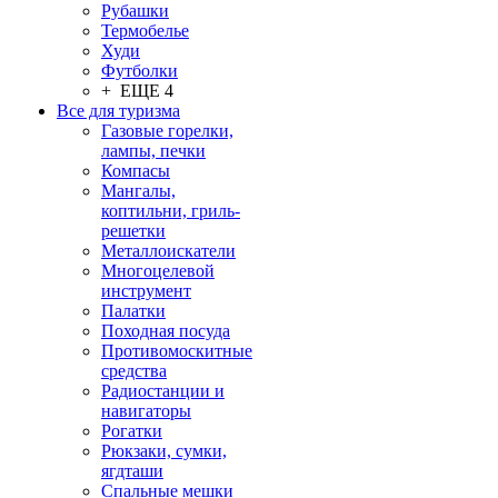
Рубашки
Термобелье
Худи
Футболки
+ ЕЩЕ 4
Все для туризма
Газовые горелки,
лампы, печки
Компасы
Мангалы,
коптильни, гриль-
решетки
Металлоискатели
Многоцелевой
инструмент
Палатки
Походная посуда
Противомоскитные
средства
Радиостанции и
навигаторы
Рогатки
Рюкзаки, сумки,
ягдташи
Спальные мешки