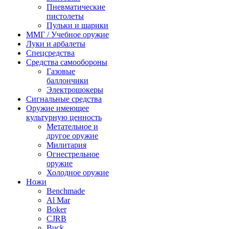
Пневматические
пистолеты
Пульки и шарики
ММГ / Учебное оружие
Луки и арбалеты
Спецсредства
Средства самообороны
Газовые
баллончики
Электрошокеры
Сигнальные средства
Оружие имеющее
культурную ценность
Метательное и
другое оружие
Милитария
Огнестрельное
оружие
Холодное оружие
Ножи
Benchmade
Al Mar
Boker
CJRB
Buck