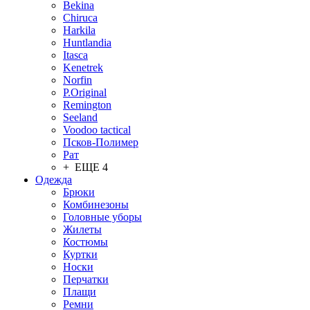
Bekina
Chiruсa
Harkila
Huntlandia
Itasca
Kenetrek
Norfin
P.Original
Remington
Seeland
Voodoo tactical
Псков-Полимер
Рат
+ ЕЩЕ 4
Одежда
Брюки
Комбинезоны
Головные уборы
Жилеты
Костюмы
Куртки
Носки
Перчатки
Плащи
Ремни