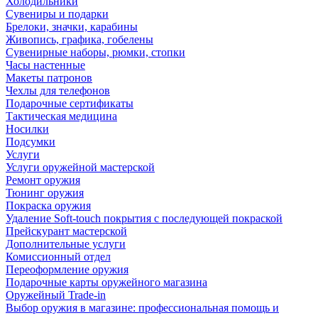
Холодильники
Сувениры и подарки
Брелоки, значки, карабины
Живопись, графика, гобелены
Сувенирные наборы, рюмки, стопки
Часы настенные
Макеты патронов
Чехлы для телефонов
Подарочные сертификаты
Тактическая медицина
Носилки
Подсумки
Услуги
Услуги оружейной мастерской
Ремонт оружия
Тюнинг оружия
Покраска оружия
Удаление Soft-touch покрытия с последующей покраской
Прейскурант мастерской
Дополнительные услуги
Комиссионный отдел
Переоформление оружия
Подарочные карты оружейного магазина
Оружейный Trade-in
Выбор оружия в магазине: профессиональная помощь и