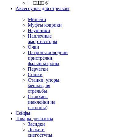
+ ЕЩЕ 6
Аксессуары для стрельбы
Мишени
Муфты коврики
Наушники
Наплечные
амортизаторы
Очки
Патроны холодной
пристрелки,
фальшпатроны
Перчатки
Сошки
Станки, упоры,
мешки для
стрельбы
Стикхант
(наклейки на
патроны)
Сейфы
Товары для охоты
Засидки
Лыжи и
снегоступы