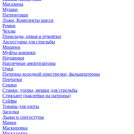
Магазины
Мушки
Патронташи
Ложи, Комплекты шасси
Ремни
Чехлы
Приклады, цевья и рукоятки
Аксессуары для стрельбы
Мишени
Муфты коврики
Наушники
Наплечные амортизаторы
Очки
Патроны холодной пристрелки, фальшпатроны
Перчатки
Сошки
Станки, упоры, мешки для стрельбы
Стикхант (наклейки на патроны)
Сейфы
Товары для охоты
Засидки
Лыжи и снегоступы
Манки
Маскировка
Маскхалаты