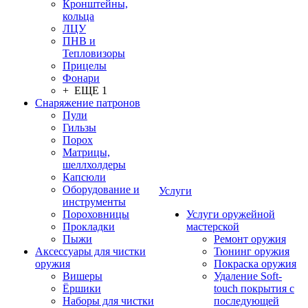
Кронштейны,
кольца
ЛЦУ
ПНВ и
Тепловизоры
Прицелы
Фонари
+ ЕЩЕ 1
Снаряжение патронов
Пули
Гильзы
Порох
Матрицы,
шеллхолдеры
Капсюли
Оборудование и
Услуги
инструменты
Пороховницы
Услуги оружейной
Прокладки
мастерской
Пыжи
Ремонт оружия
Аксессуары для чистки
Тюнинг оружия
оружия
Покраска оружия
Вишеры
Удаление Soft-
Ёршики
touch покрытия с
Наборы для чистки
последующей