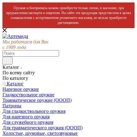
Оружие и боеприпасы можно приобрести только лично, в магазине, при
предъявлении паспорта и лицензии. На сайте эта продукция представлена в целях
ознакомления с ассортиментом розничного магазина, ее нельзя приобрести
дистанционно.
Мы работаем для Вас
с 1989 года
Каталог
По всему сайту
По каталогу
Каталог
Нарезное оружие
Гладкоствольное оружие
Травматическое оружие (ОООП)
Патроны
Для гладкоствольного оружия
Для нарезного оружия
Для служебного оружия
Для травматического оружия (ОООП)
Холостые, шумовые, светозвуковые