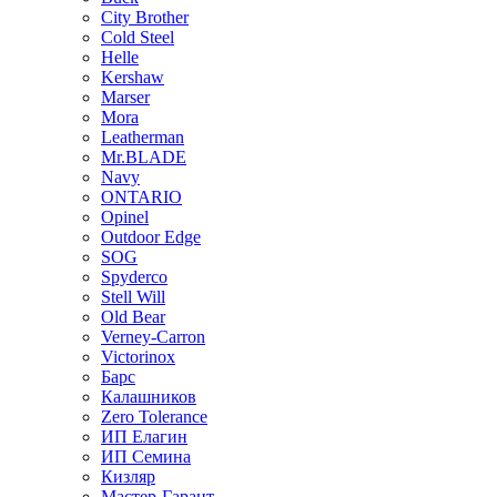
City Brother
Cold Steel
Helle
Kershaw
Marser
Mora
Leatherman
Mr.BLADE
Navy
ONTARIO
Opinel
Outdoor Edge
SOG
Spyderco
Stell Will
Old Bear
Verney-Carron
Victorinox
Барс
Калашников
Zero Tolerance
ИП Елагин
ИП Семина
Кизляр
Мастер-Гарант