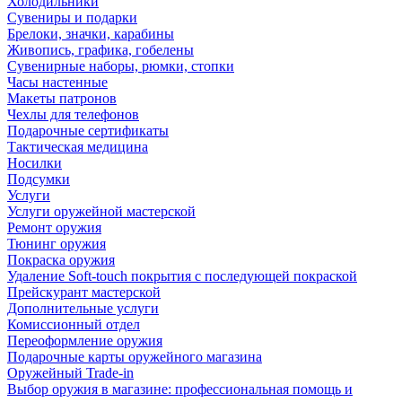
Холодильники
Сувениры и подарки
Брелоки, значки, карабины
Живопись, графика, гобелены
Сувенирные наборы, рюмки, стопки
Часы настенные
Макеты патронов
Чехлы для телефонов
Подарочные сертификаты
Тактическая медицина
Носилки
Подсумки
Услуги
Услуги оружейной мастерской
Ремонт оружия
Тюнинг оружия
Покраска оружия
Удаление Soft-touch покрытия с последующей покраской
Прейскурант мастерской
Дополнительные услуги
Комиссионный отдел
Переоформление оружия
Подарочные карты оружейного магазина
Оружейный Trade-in
Выбор оружия в магазине: профессиональная помощь и