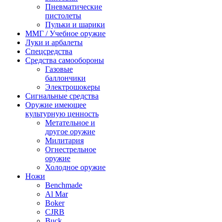
Пневматические
пистолеты
Пульки и шарики
ММГ / Учебное оружие
Луки и арбалеты
Спецсредства
Средства самообороны
Газовые
баллончики
Электрошокеры
Сигнальные средства
Оружие имеющее
культурную ценность
Метательное и
другое оружие
Милитария
Огнестрельное
оружие
Холодное оружие
Ножи
Benchmade
Al Mar
Boker
CJRB
Buck