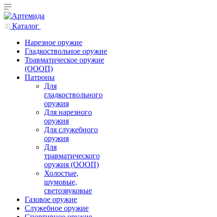
Каталог
Нарезное оружие
Гладкоствольное оружие
Травматическое оружие
(ОООП)
Патроны
Для
гладкоствольного
оружия
Для нарезного
оружия
Для служебного
оружия
Для
травматического
оружия (ОООП)
Холостые,
шумовые,
светозвуковые
Газовое оружие
Служебное оружие
Спортивное оружие