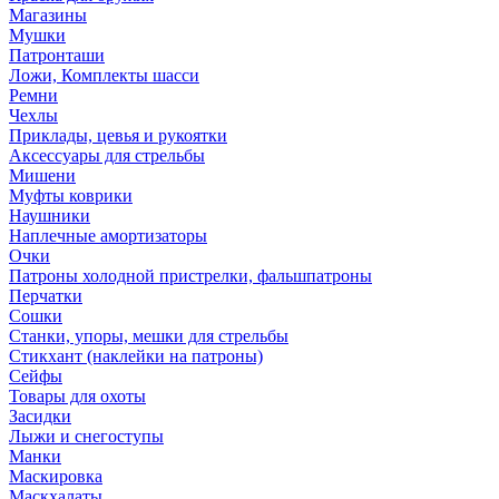
Магазины
Мушки
Патронташи
Ложи, Комплекты шасси
Ремни
Чехлы
Приклады, цевья и рукоятки
Аксессуары для стрельбы
Мишени
Муфты коврики
Наушники
Наплечные амортизаторы
Очки
Патроны холодной пристрелки, фальшпатроны
Перчатки
Сошки
Станки, упоры, мешки для стрельбы
Стикхант (наклейки на патроны)
Сейфы
Товары для охоты
Засидки
Лыжи и снегоступы
Манки
Маскировка
Маскхалаты