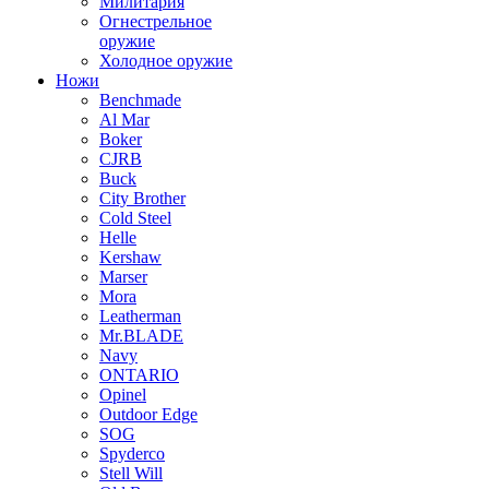
Милитария
Огнестрельное
оружие
Холодное оружие
Ножи
Benchmade
Al Mar
Boker
CJRB
Buck
City Brother
Cold Steel
Helle
Kershaw
Marser
Mora
Leatherman
Mr.BLADE
Navy
ONTARIO
Opinel
Outdoor Edge
SOG
Spyderco
Stell Will