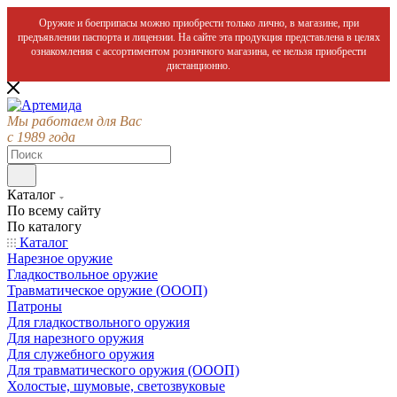
Оружие и боеприпасы можно приобрести только лично, в магазине, при
предъявлении паспорта и лицензии. На сайте эта продукция представлена в целях
ознакомления с ассортиментом розничного магазина, ее нельзя приобрести
дистанционно.
Мы работаем для Вас
с 1989 года
Каталог
По всему сайту
По каталогу
Каталог
Нарезное оружие
Гладкоствольное оружие
Травматическое оружие (ОООП)
Патроны
Для гладкоствольного оружия
Для нарезного оружия
Для служебного оружия
Для травматического оружия (ОООП)
Холостые, шумовые, светозвуковые