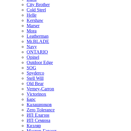
City Brother
Cold Steel
Helle
Kershaw
Marser
Mora
Leatherman
Mr.BLADE
Navy
ONTARIO
Opinel
Outdoor Edge
SOG
Spyderco
Stell Will
Old Bear
Verney-Carron
Victorinox
Барс
Калашников
Zero Tolerance
ИП Елагин
ИП Семина
Кизляр
Мастер-Гарант