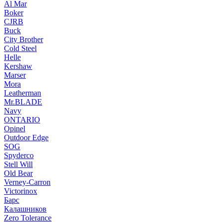
Al Mar
Boker
CJRB
Buck
City Brother
Cold Steel
Helle
Kershaw
Marser
Mora
Leatherman
Mr.BLADE
Navy
ONTARIO
Opinel
Outdoor Edge
SOG
Spyderco
Stell Will
Old Bear
Verney-Carron
Victorinox
Барс
Калашников
Zero Tolerance