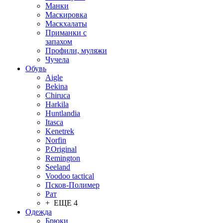
Манки
Маскировка
Маскхалаты
Приманки с
запахом
Профили, муляжи
Чучела
Обувь
Aigle
Bekina
Chiruсa
Harkila
Huntlandia
Itasca
Kenetrek
Norfin
P.Original
Remington
Seeland
Voodoo tactical
Псков-Полимер
Рат
+ ЕЩЕ 4
Одежда
Брюки