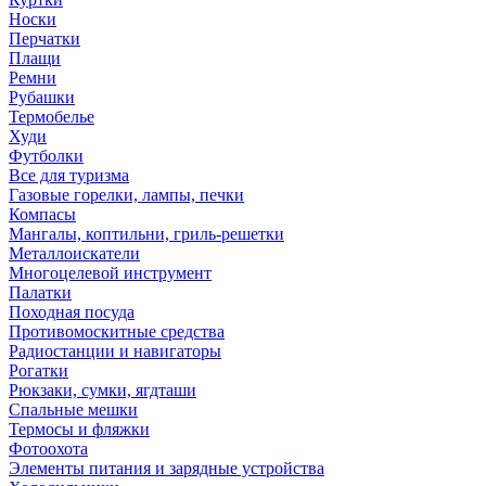
Носки
Перчатки
Плащи
Ремни
Рубашки
Термобелье
Худи
Футболки
Все для туризма
Газовые горелки, лампы, печки
Компасы
Мангалы, коптильни, гриль-решетки
Металлоискатели
Многоцелевой инструмент
Палатки
Походная посуда
Противомоскитные средства
Радиостанции и навигаторы
Рогатки
Рюкзаки, сумки, ягдташи
Спальные мешки
Термосы и фляжки
Фотоохота
Элементы питания и зарядные устройства