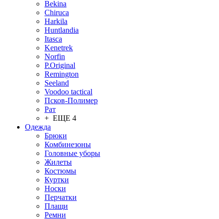
Bekina
Chiruсa
Harkila
Huntlandia
Itasca
Kenetrek
Norfin
P.Original
Remington
Seeland
Voodoo tactical
Псков-Полимер
Рат
+ ЕЩЕ 4
Одежда
Брюки
Комбинезоны
Головные уборы
Жилеты
Костюмы
Куртки
Носки
Перчатки
Плащи
Ремни