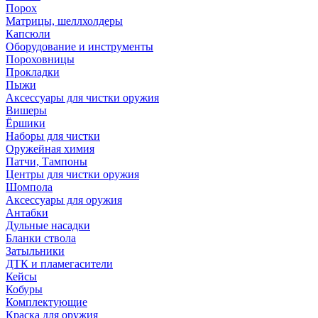
Порох
Матрицы, шеллхолдеры
Капсюли
Оборудование и инструменты
Пороховницы
Прокладки
Пыжи
Аксессуары для чистки оружия
Вишеры
Ёршики
Наборы для чистки
Оружейная химия
Патчи, Тампоны
Центры для чистки оружия
Шомпола
Аксессуары для оружия
Антабки
Дульные насадки
Бланки ствола
Затыльники
ДТК и пламегасители
Кейсы
Кобуры
Комплектующие
Краска для оружия