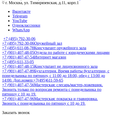
г. Москва, ул. Тимирязевская, д.11, корп.1
Вконтакте
Telegram
YouTube
Одноклассники
WhatsApp
+7 (495) 792-30-06
+7 (495) 792-30-06
Оружейный зал
+7 (495) 611-08-78
Консультант оружейного зала
+7 (901) 407-48-05
Отдела по работе с юридическими лицами
+7 (901) 407-47-54
Интернет магазин
+7 (495) 611-33-05
+7 (901) 407-48-15
Консультант не лицензионного зала
+7 (901) 407-47-89
Бухгалтерия. Время работы бухгалтерии, с
понедельника по пятницу, с 11:00 до 18:00, обед с 13:00 до
14:00. Доп.номер:+7(495)611-59-65
+7 (901) 407-47-56
Мастерская: слесарь/мастер-ложевщик.
Звонить только по вопросам ремонта с понедельника по
пятницу с 10 до 19.
+7 (901) 407-47-96
Мастерская: покраска и гравировка.
Звонить с понедельника по пятницу с 10 до 19.
Заказать звонок