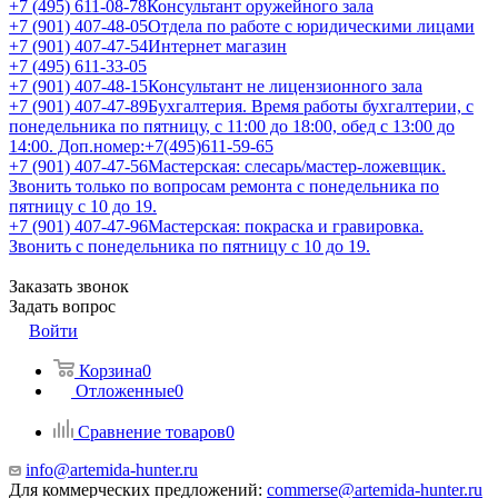
+7 (495) 611-08-78
Консультант оружейного зала
+7 (901) 407-48-05
Отдела по работе с юридическими лицами
+7 (901) 407-47-54
Интернет магазин
+7 (495) 611-33-05
+7 (901) 407-48-15
Консультант не лицензионного зала
+7 (901) 407-47-89
Бухгалтерия. Время работы бухгалтерии, с
понедельника по пятницу, с 11:00 до 18:00, обед с 13:00 до
14:00. Доп.номер:+7(495)611-59-65
+7 (901) 407-47-56
Мастерская: слесарь/мастер-ложевщик.
Звонить только по вопросам ремонта с понедельника по
пятницу с 10 до 19.
+7 (901) 407-47-96
Мастерская: покраска и гравировка.
Звонить с понедельника по пятницу с 10 до 19.
Заказать звонок
Задать вопрос
Войти
Корзина
0
Отложенные
0
Сравнение товаров
0
info@artemida-hunter.ru
Для коммерческих предложений:
commerse@artemida-hunter.ru