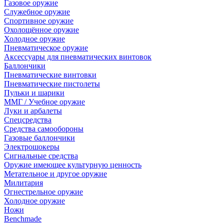
Газовое оружие
Служебное оружие
Спортивное оружие
Охолощённое оружие
Холодное оружие
Пневматическое оружие
Аксессуары для пневматических винтовок
Баллончики
Пневматические винтовки
Пневматические пистолеты
Пульки и шарики
ММГ / Учебное оружие
Луки и арбалеты
Спецсредства
Средства самообороны
Газовые баллончики
Электрошокеры
Сигнальные средства
Оружие имеющее культурную ценность
Метательное и другое оружие
Милитария
Огнестрельное оружие
Холодное оружие
Ножи
Benchmade