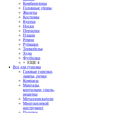
Комбинезоны
Головные уборы
Жилеты
Костюмы
Куртки
Носки
Перчатки
Плащи
Ремни
Рубашки
Термобелье
Худи
Футболки
+ ЕЩЕ 4
Все для туризма
Газовые горелки,
лампы, печки
Компасы
Мангалы,
коптильни, гриль-
решетки
Металлоискатели
Многоцелевой
инструмент
Палатки