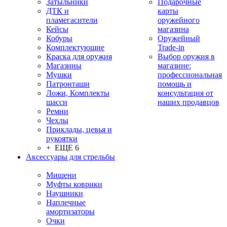
Затыльники
Подарочные
ДТК и
карты
пламегасители
оружейного
Кейсы
магазина
Кобуры
Оружейный
Комплектующие
Trade-in
Краска для оружия
Выбор оружия в
Магазины
магазине:
Мушки
профессиональная
Патронташи
помощь и
Ложи, Комплекты
консультация от
шасси
наших продавцов
Ремни
Чехлы
Приклады, цевья и
рукоятки
+ ЕЩЕ 6
Аксессуары для стрельбы
Мишени
Муфты коврики
Наушники
Наплечные
амортизаторы
Очки