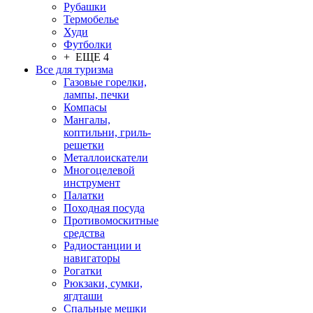
Рубашки
Термобелье
Худи
Футболки
+ ЕЩЕ 4
Все для туризма
Газовые горелки,
лампы, печки
Компасы
Мангалы,
коптильни, гриль-
решетки
Металлоискатели
Многоцелевой
инструмент
Палатки
Походная посуда
Противомоскитные
средства
Радиостанции и
навигаторы
Рогатки
Рюкзаки, сумки,
ягдташи
Спальные мешки