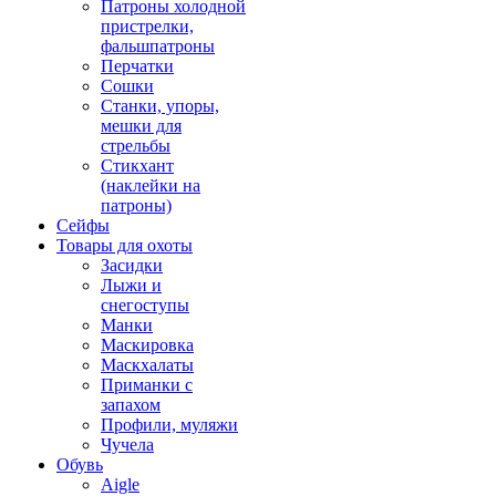
Патроны холодной
пристрелки,
фальшпатроны
Перчатки
Сошки
Станки, упоры,
мешки для
стрельбы
Стикхант
(наклейки на
патроны)
Сейфы
Товары для охоты
Засидки
Лыжи и
снегоступы
Манки
Маскировка
Маскхалаты
Приманки с
запахом
Профили, муляжи
Чучела
Обувь
Aigle