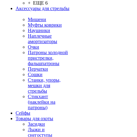
+ ЕЩЕ 6
Аксессуары для стрельбы
Мишени
Муфты коврики
Наушники
Наплечные
амортизаторы
Очки
Патроны холодной
пристрелки,
фальшпатроны
Перчатки
Сошки
Станки, упоры,
мешки для
стрельбы
Стикхант
(наклейки на
патроны)
Сейфы
Товары для охоты
Засидки
Лыжи и
снегоступы