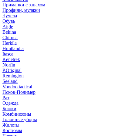
Приманки с запахом
Профили, муляжи
Чучела
Обувь
Aigle
Bekina
Chiruсa
Harkila
Huntlandia
Itasca
Kenetrek
Norfin
P.Original
Remington
Seeland
Voodoo tactical
Псков-Полимер
Рат
Одежда
Брюки
Комбинезоны
Головные уборы
Жилеты
Костюмы
Куртки