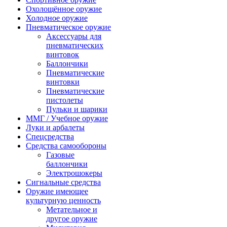
Охолощённое оружие
Холодное оружие
Пневматическое оружие
Аксессуары для
пневматических
винтовок
Баллончики
Пневматические
винтовки
Пневматические
пистолеты
Пульки и шарики
ММГ / Учебное оружие
Луки и арбалеты
Спецсредства
Средства самообороны
Газовые
баллончики
Электрошокеры
Сигнальные средства
Оружие имеющее
культурную ценность
Метательное и
другое оружие