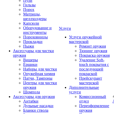
Пули
Гильзы
Порох
Матрицы,
шеллхолдеры
Капсюли
Оборудование и
Услуги
инструменты
Пороховницы
Услуги оружейной
Прокладки
мастерской
Пыжи
Ремонт оружия
Аксессуары для чистки
Тюнинг оружия
оружия
Покраска оружия
Вишеры
Удаление Soft-
Ёршики
touch покрытия с
Наборы для чистки
последующей
Оружейная химия
покраской
Патчи, Тампоны
Прейскурант
Центры для чистки
мастерской
оружия
Дополнительные
Шомпола
услуги
Аксессуары для оружия
Комиссионный
Антабки
отдел
Дульные насадки
Переоформление
Бланки ствола
оружия