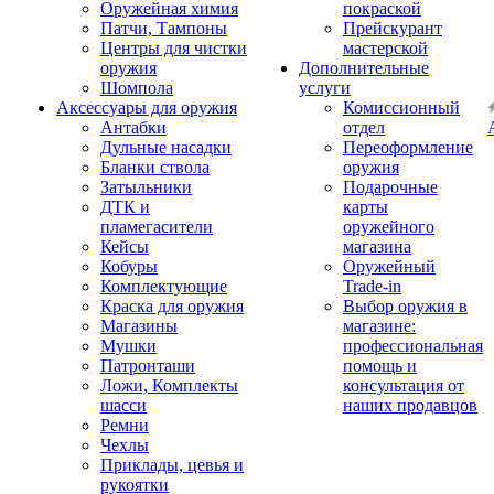
Оружейная химия
покраской
Патчи, Тампоны
Прейскурант
Центры для чистки
мастерской
оружия
Дополнительные
Шомпола
услуги
Аксессуары для оружия
Комиссионный
Антабки
отдел
Дульные насадки
Переоформление
Бланки ствола
оружия
Затыльники
Подарочные
ДТК и
карты
пламегасители
оружейного
Кейсы
магазина
Кобуры
Оружейный
Комплектующие
Trade-in
Краска для оружия
Выбор оружия в
Магазины
магазине:
Мушки
профессиональная
Патронташи
помощь и
Ложи, Комплекты
консультация от
шасси
наших продавцов
Ремни
Чехлы
Приклады, цевья и
рукоятки