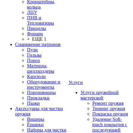
Кронштейны,
кольца
ЛЦУ
ПНВ и
Тепловизоры
Прицелы
Фонари
+ ЕЩЕ 1
Снаряжение патронов
Пули
Гильзы
Порох
Матрицы,
шеллхолдеры
Капсюли
Оборудование и
Услуги
инструменты
Пороховницы
Услуги оружейной
Прокладки
мастерской
Пыжи
Ремонт оружия
Аксессуары для чистки
Тюнинг оружия
оружия
Покраска оружия
Вишеры
Удаление Soft-
Ёршики
touch покрытия с
Наборы для чистки
последующей