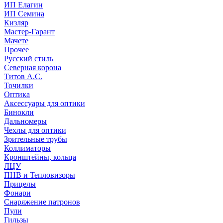
ИП Елагин
ИП Семина
Кизляр
Мастер-Гарант
Мачете
Прочее
Русский стиль
Северная корона
Титов А.С.
Точилки
Оптика
Аксессуары для оптики
Бинокли
Дальномеры
Чехлы для оптики
Зрительные трубы
Коллиматоры
Кронштейны, кольца
ЛЦУ
ПНВ и Тепловизоры
Прицелы
Фонари
Снаряжение патронов
Пули
Гильзы