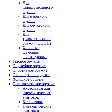
Для
гладкоствольного
оружия
Для нарезного
оружия
Для служебного
оружия
Для
травматического
оружия (ОООП)
Холостые,
шумовые,
светозвуковые
Газовое оружие
Служебное оружие
Спортивное оружие
Охолощённое оружие
Холодное оружие
Пневматическое оружие
Аксессуары для
пневматических
винтовок
Баллончики
Пневматические
винтовки