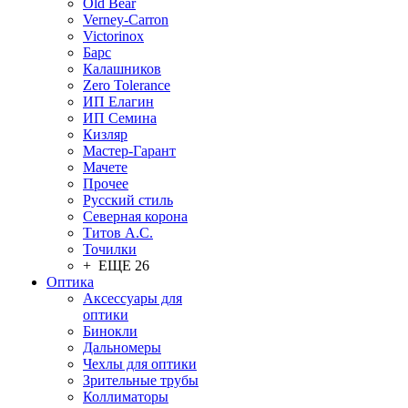
Old Bear
Verney-Carron
Victorinox
Барс
Калашников
Zero Tolerance
ИП Елагин
ИП Семина
Кизляр
Мастер-Гарант
Мачете
Прочее
Русский стиль
Северная корона
Титов А.С.
Точилки
+ ЕЩЕ 26
Оптика
Аксессуары для
оптики
Бинокли
Дальномеры
Чехлы для оптики
Зрительные трубы
Коллиматоры