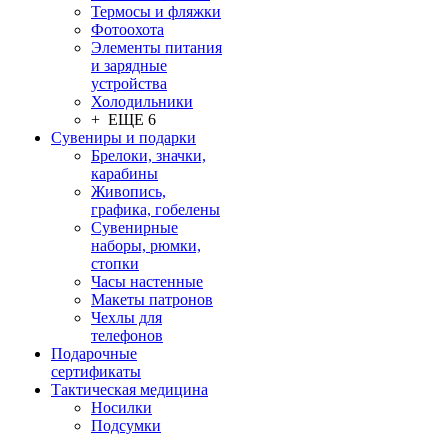
Термосы и фляжки
Фотоохота
Элементы питания
и зарядные
устройства
Холодильники
+ ЕЩЕ 6
Сувениры и подарки
Брелоки, значки,
карабины
Живопись,
графика, гобелены
Сувенирные
наборы, рюмки,
стопки
Часы настенные
Макеты патронов
Чехлы для
телефонов
Подарочные
сертификаты
Тактическая медицина
Носилки
Подсумки