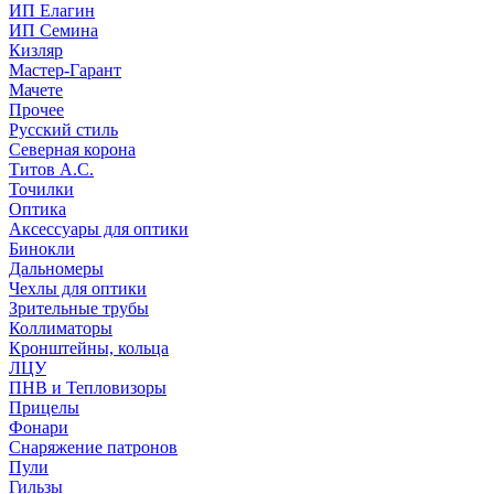
ИП Елагин
ИП Семина
Кизляр
Мастер-Гарант
Мачете
Прочее
Русский стиль
Северная корона
Титов А.С.
Точилки
Оптика
Аксессуары для оптики
Бинокли
Дальномеры
Чехлы для оптики
Зрительные трубы
Коллиматоры
Кронштейны, кольца
ЛЦУ
ПНВ и Тепловизоры
Прицелы
Фонари
Снаряжение патронов
Пули
Гильзы