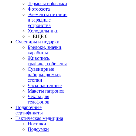
Термосы и фляжки
Фотоохота
Элементы питания
и зарядные
устройства
Холодильники
+ ЕЩЕ 6
Сувениры и подарки
Брелоки, значки,
карабины
Живопись,
графика, гобелены
Сувенирные
наборы, рюмки,
стопки
Часы настенные
Макеты патронов
Чехлы для
телефонов
Подарочные
сертификаты
Тактическая медицина
Носилки
Подсумки