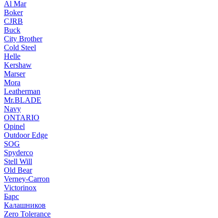
Al Mar
Boker
CJRB
Buck
City Brother
Cold Steel
Helle
Kershaw
Marser
Mora
Leatherman
Mr.BLADE
Navy
ONTARIO
Opinel
Outdoor Edge
SOG
Spyderco
Stell Will
Old Bear
Verney-Carron
Victorinox
Барс
Калашников
Zero Tolerance