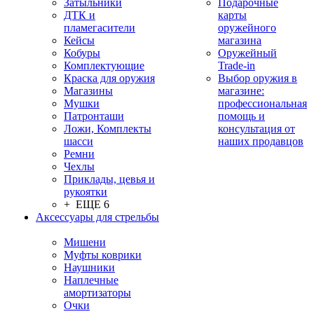
Затыльники
Подарочные
ДТК и
карты
пламегасители
оружейного
Кейсы
магазина
Кобуры
Оружейный
Комплектующие
Trade-in
Краска для оружия
Выбор оружия в
Магазины
магазине:
Мушки
профессиональная
Патронташи
помощь и
Ложи, Комплекты
консультация от
шасси
наших продавцов
Ремни
Чехлы
Приклады, цевья и
рукоятки
+ ЕЩЕ 6
Аксессуары для стрельбы
Мишени
Муфты коврики
Наушники
Наплечные
амортизаторы
Очки