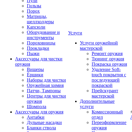
Пули
Гильзы
Порох
Матрицы,
шеллхолдеры
Капсюли
Оборудование и
Услуги
инструменты
Пороховницы
Услуги оружейной
Прокладки
мастерской
Пыжи
Ремонт оружия
Аксессуары для чистки
Тюнинг оружия
оружия
Покраска оружия
Вишеры
Удаление Soft-
Ёршики
touch покрытия с
Наборы для чистки
последующей
Оружейная химия
покраской
Патчи, Тампоны
Прейскурант
Центры для чистки
мастерской
оружия
Дополнительные
Шомпола
услуги
Аксессуары для оружия
Комиссионный
Антабки
отдел
Дульные насадки
Переоформление
Бланки ствола
оружия