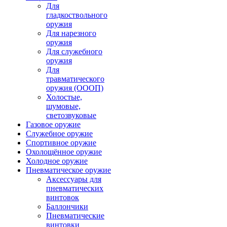
Для
гладкоствольного
оружия
Для нарезного
оружия
Для служебного
оружия
Для
травматического
оружия (ОООП)
Холостые,
шумовые,
светозвуковые
Газовое оружие
Служебное оружие
Спортивное оружие
Охолощённое оружие
Холодное оружие
Пневматическое оружие
Аксессуары для
пневматических
винтовок
Баллончики
Пневматические
винтовки