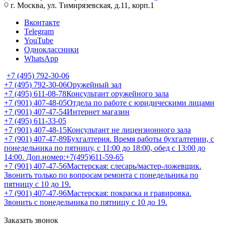
г. Москва, ул. Тимирязевская, д.11, корп.1
Вконтакте
Telegram
YouTube
Одноклассники
WhatsApp
+7 (495) 792-30-06
+7 (495) 792-30-06
Оружейный зал
+7 (495) 611-08-78
Консультант оружейного зала
+7 (901) 407-48-05
Отдела по работе с юридическими лицами
+7 (901) 407-47-54
Интернет магазин
+7 (495) 611-33-05
+7 (901) 407-48-15
Консультант не лицензионного зала
+7 (901) 407-47-89
Бухгалтерия. Время работы бухгалтерии, с
понедельника по пятницу, с 11:00 до 18:00, обед с 13:00 до
14:00. Доп.номер:+7(495)611-59-65
+7 (901) 407-47-56
Мастерская: слесарь/мастер-ложевщик.
Звонить только по вопросам ремонта с понедельника по
пятницу с 10 до 19.
+7 (901) 407-47-96
Мастерская: покраска и гравировка.
Звонить с понедельника по пятницу с 10 до 19.
Заказать звонок