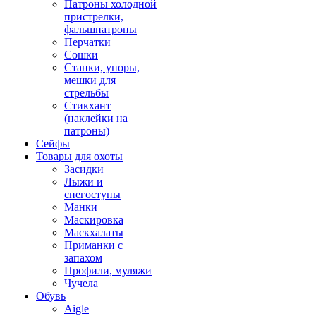
Патроны холодной
пристрелки,
фальшпатроны
Перчатки
Сошки
Станки, упоры,
мешки для
стрельбы
Стикхант
(наклейки на
патроны)
Сейфы
Товары для охоты
Засидки
Лыжи и
снегоступы
Манки
Маскировка
Маскхалаты
Приманки с
запахом
Профили, муляжи
Чучела
Обувь
Aigle