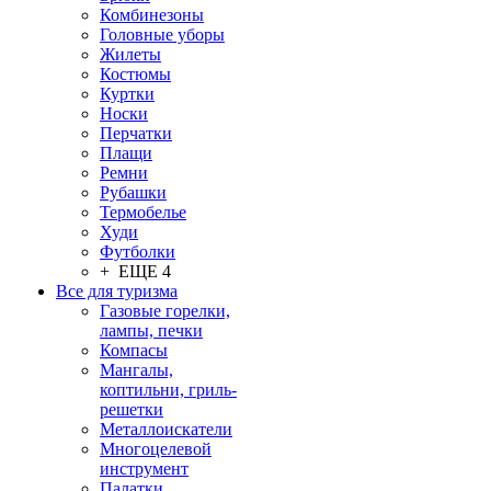
Комбинезоны
Головные уборы
Жилеты
Костюмы
Куртки
Носки
Перчатки
Плащи
Ремни
Рубашки
Термобелье
Худи
Футболки
+ ЕЩЕ 4
Все для туризма
Газовые горелки,
лампы, печки
Компасы
Мангалы,
коптильни, гриль-
решетки
Металлоискатели
Многоцелевой
инструмент
Палатки