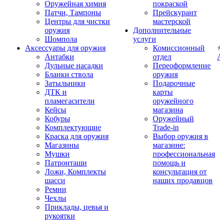
Оружейная химия
покраской
Патчи, Тампоны
Прейскурант
Центры для чистки
мастерской
оружия
Дополнительные
Шомпола
услуги
Аксессуары для оружия
Комиссионный
Антабки
отдел
Дульные насадки
Переоформление
Бланки ствола
оружия
Затыльники
Подарочные
ДТК и
карты
пламегасители
оружейного
Кейсы
магазина
Кобуры
Оружейный
Комплектующие
Trade-in
Краска для оружия
Выбор оружия в
Магазины
магазине:
Мушки
профессиональная
Патронташи
помощь и
Ложи, Комплекты
консультация от
шасси
наших продавцов
Ремни
Чехлы
Приклады, цевья и
рукоятки