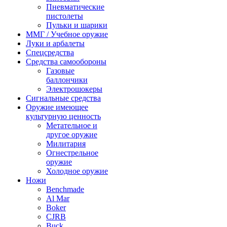
Пневматические
пистолеты
Пульки и шарики
ММГ / Учебное оружие
Луки и арбалеты
Спецсредства
Средства самообороны
Газовые
баллончики
Электрошокеры
Сигнальные средства
Оружие имеющее
культурную ценность
Метательное и
другое оружие
Милитария
Огнестрельное
оружие
Холодное оружие
Ножи
Benchmade
Al Mar
Boker
CJRB
Buck