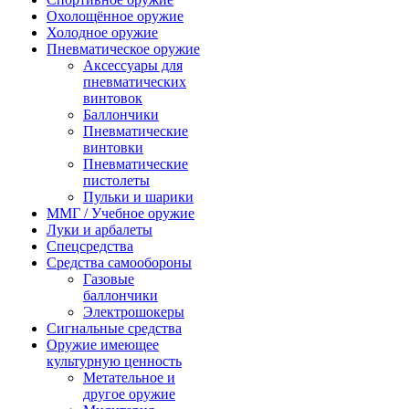
Охолощённое оружие
Холодное оружие
Пневматическое оружие
Аксессуары для
пневматических
винтовок
Баллончики
Пневматические
винтовки
Пневматические
пистолеты
Пульки и шарики
ММГ / Учебное оружие
Луки и арбалеты
Спецсредства
Средства самообороны
Газовые
баллончики
Электрошокеры
Сигнальные средства
Оружие имеющее
культурную ценность
Метательное и
другое оружие