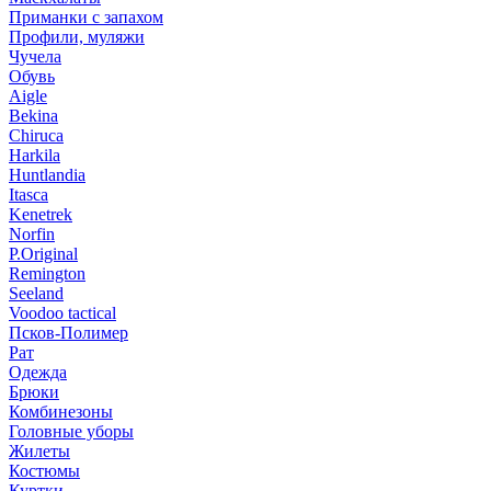
Приманки с запахом
Профили, муляжи
Чучела
Обувь
Aigle
Bekina
Chiruсa
Harkila
Huntlandia
Itasca
Kenetrek
Norfin
P.Original
Remington
Seeland
Voodoo tactical
Псков-Полимер
Рат
Одежда
Брюки
Комбинезоны
Головные уборы
Жилеты
Костюмы
Куртки