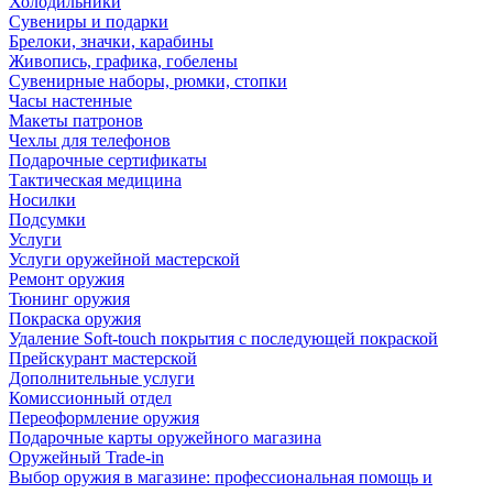
Холодильники
Сувениры и подарки
Брелоки, значки, карабины
Живопись, графика, гобелены
Сувенирные наборы, рюмки, стопки
Часы настенные
Макеты патронов
Чехлы для телефонов
Подарочные сертификаты
Тактическая медицина
Носилки
Подсумки
Услуги
Услуги оружейной мастерской
Ремонт оружия
Тюнинг оружия
Покраска оружия
Удаление Soft-touch покрытия с последующей покраской
Прейскурант мастерской
Дополнительные услуги
Комиссионный отдел
Переоформление оружия
Подарочные карты оружейного магазина
Оружейный Trade-in
Выбор оружия в магазине: профессиональная помощь и