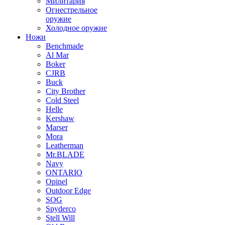
Милитария
Огнестрельное
оружие
Холодное оружие
Ножи
Benchmade
Al Mar
Boker
CJRB
Buck
City Brother
Cold Steel
Helle
Kershaw
Marser
Mora
Leatherman
Mr.BLADE
Navy
ONTARIO
Opinel
Outdoor Edge
SOG
Spyderco
Stell Will