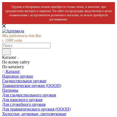
Оружие и боеприпасы можно приобрести только лично, в магазине, при
предъявлении паспорта и лицензии. На сайте эта продукция представлена в целях
ознакомления с ассортиментом розничного магазина, ее нельзя приобрести
дистанционно.
Мы работаем для Вас
с 1989 года
Каталог
По всему сайту
По каталогу
Каталог
Нарезное оружие
Гладкоствольное оружие
Травматическое оружие (ОООП)
Патроны
Для гладкоствольного оружия
Для нарезного оружия
Для служебного оружия
Для травматического оружия (ОООП)
Холостые, шумовые, светозвуковые