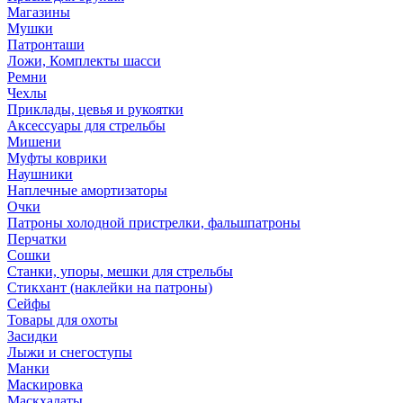
Магазины
Мушки
Патронташи
Ложи, Комплекты шасси
Ремни
Чехлы
Приклады, цевья и рукоятки
Аксессуары для стрельбы
Мишени
Муфты коврики
Наушники
Наплечные амортизаторы
Очки
Патроны холодной пристрелки, фальшпатроны
Перчатки
Сошки
Станки, упоры, мешки для стрельбы
Стикхант (наклейки на патроны)
Сейфы
Товары для охоты
Засидки
Лыжи и снегоступы
Манки
Маскировка
Маскхалаты