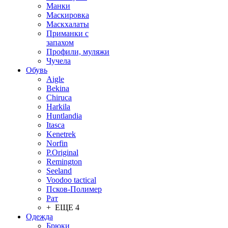
Манки
Маскировка
Маскхалаты
Приманки с
запахом
Профили, муляжи
Чучела
Обувь
Aigle
Bekina
Chiruсa
Harkila
Huntlandia
Itasca
Kenetrek
Norfin
P.Original
Remington
Seeland
Voodoo tactical
Псков-Полимер
Рат
+ ЕЩЕ 4
Одежда
Брюки