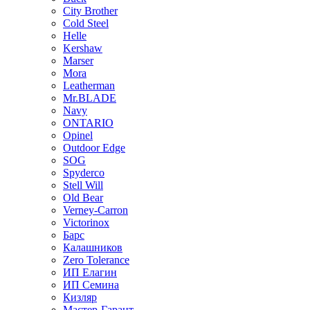
City Brother
Cold Steel
Helle
Kershaw
Marser
Mora
Leatherman
Mr.BLADE
Navy
ONTARIO
Opinel
Outdoor Edge
SOG
Spyderco
Stell Will
Old Bear
Verney-Carron
Victorinox
Барс
Калашников
Zero Tolerance
ИП Елагин
ИП Семина
Кизляр
Мастер-Гарант