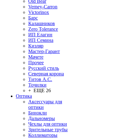
Old Bear
Verney-Carron
Victorinox
Барс
Калашников
Zero Tolerance
ИП Елагин
ИП Семина
Кизляр
Мастер-Гарант
Мачете
Прочее
Русский стиль
Северная корона
Титов А.С.
Точилки
+ ЕЩЕ 26
Оптика
Аксессуары для
оптики
Бинокли
Дальномеры
Чехлы для оптики
Зрительные трубы
Коллиматоры