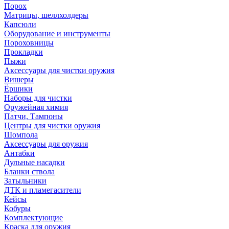
Порох
Матрицы, шеллхолдеры
Капсюли
Оборудование и инструменты
Пороховницы
Прокладки
Пыжи
Аксессуары для чистки оружия
Вишеры
Ёршики
Наборы для чистки
Оружейная химия
Патчи, Тампоны
Центры для чистки оружия
Шомпола
Аксессуары для оружия
Антабки
Дульные насадки
Бланки ствола
Затыльники
ДТК и пламегасители
Кейсы
Кобуры
Комплектующие
Краска для оружия