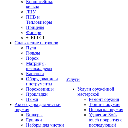
Кронштейны,
кольца
ЛЦУ
ПНВ и
Тепловизоры
Прицелы
Фонари
+ ЕЩЕ 1
Снаряжение патронов
Пули
Гильзы
Порох
Матрицы,
шеллхолдеры
Капсюли
Оборудование и
Услуги
инструменты
Пороховницы
Услуги оружейной
Прокладки
мастерской
Пыжи
Ремонт оружия
Аксессуары для чистки
Тюнинг оружия
оружия
Покраска оружия
Вишеры
Удаление Soft-
Ёршики
touch покрытия с
Наборы для чистки
последующей