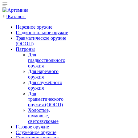
Каталог
Нарезное оружие
Гладкоствольное оружие
Травматическое оружие
(ОООП)
Патроны
Для
гладкоствольного
оружия
Для нарезного
оружия
Для служебного
оружия
Для
травматического
оружия (ОООП)
Холостые,
шумовые,
светозвуковые
Газовое оружие
Служебное оружие
Спортивное оружие