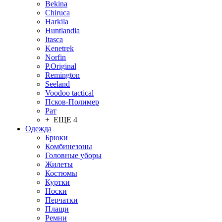
Bekina
Chiruсa
Harkila
Huntlandia
Itasca
Kenetrek
Norfin
P.Original
Remington
Seeland
Voodoo tactical
Псков-Полимер
Рат
+ ЕЩЕ 4
Одежда
Брюки
Комбинезоны
Головные уборы
Жилеты
Костюмы
Куртки
Носки
Перчатки
Плащи
Ремни