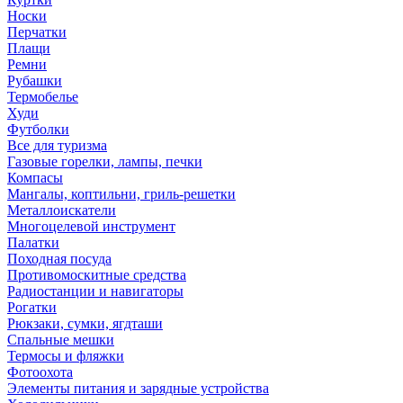
Носки
Перчатки
Плащи
Ремни
Рубашки
Термобелье
Худи
Футболки
Все для туризма
Газовые горелки, лампы, печки
Компасы
Мангалы, коптильни, гриль-решетки
Металлоискатели
Многоцелевой инструмент
Палатки
Походная посуда
Противомоскитные средства
Радиостанции и навигаторы
Рогатки
Рюкзаки, сумки, ягдташи
Спальные мешки
Термосы и фляжки
Фотоохота
Элементы питания и зарядные устройства