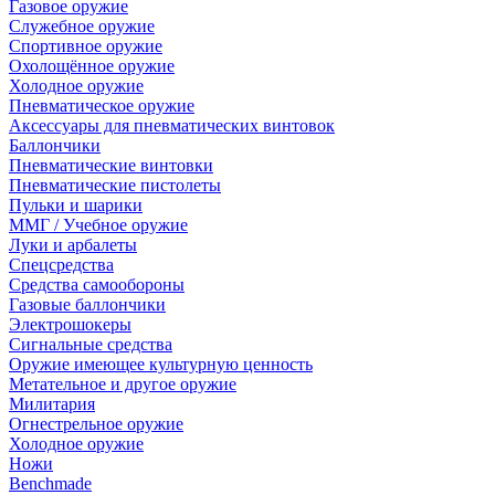
Газовое оружие
Служебное оружие
Спортивное оружие
Охолощённое оружие
Холодное оружие
Пневматическое оружие
Аксессуары для пневматических винтовок
Баллончики
Пневматические винтовки
Пневматические пистолеты
Пульки и шарики
ММГ / Учебное оружие
Луки и арбалеты
Спецсредства
Средства самообороны
Газовые баллончики
Электрошокеры
Сигнальные средства
Оружие имеющее культурную ценность
Метательное и другое оружие
Милитария
Огнестрельное оружие
Холодное оружие
Ножи
Benchmade