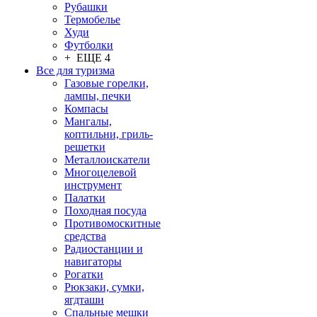
Рубашки
Термобелье
Худи
Футболки
+ ЕЩЕ 4
Все для туризма
Газовые горелки,
лампы, печки
Компасы
Мангалы,
коптильни, гриль-
решетки
Металлоискатели
Многоцелевой
инструмент
Палатки
Походная посуда
Противомоскитные
средства
Радиостанции и
навигаторы
Рогатки
Рюкзаки, сумки,
ягдташи
Спальные мешки