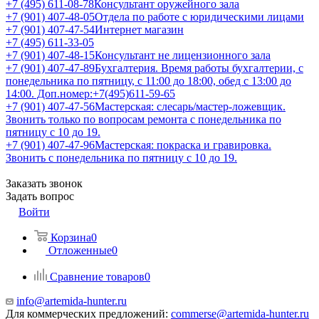
+7 (495) 611-08-78
Консультант оружейного зала
+7 (901) 407-48-05
Отдела по работе с юридическими лицами
+7 (901) 407-47-54
Интернет магазин
+7 (495) 611-33-05
+7 (901) 407-48-15
Консультант не лицензионного зала
+7 (901) 407-47-89
Бухгалтерия. Время работы бухгалтерии, с
понедельника по пятницу, с 11:00 до 18:00, обед с 13:00 до
14:00. Доп.номер:+7(495)611-59-65
+7 (901) 407-47-56
Мастерская: слесарь/мастер-ложевщик.
Звонить только по вопросам ремонта с понедельника по
пятницу с 10 до 19.
+7 (901) 407-47-96
Мастерская: покраска и гравировка.
Звонить с понедельника по пятницу с 10 до 19.
Заказать звонок
Задать вопрос
Войти
Корзина
0
Отложенные
0
Сравнение товаров
0
info@artemida-hunter.ru
Для коммерческих предложений:
commerse@artemida-hunter.ru