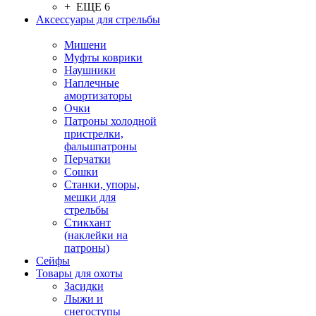
+ ЕЩЕ 6
Аксессуары для стрельбы
Мишени
Муфты коврики
Наушники
Наплечные
амортизаторы
Очки
Патроны холодной
пристрелки,
фальшпатроны
Перчатки
Сошки
Станки, упоры,
мешки для
стрельбы
Стикхант
(наклейки на
патроны)
Сейфы
Товары для охоты
Засидки
Лыжи и
снегоступы