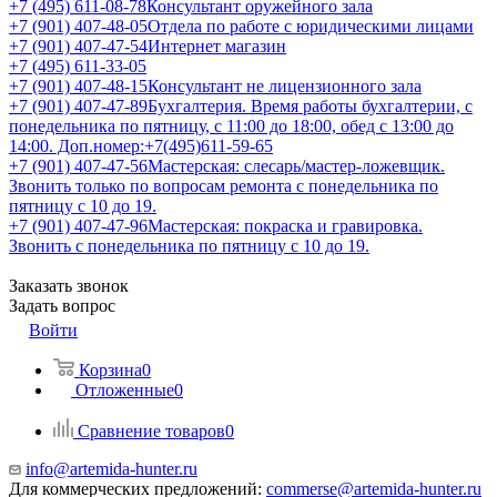
+7 (495) 611-08-78
Консультант оружейного зала
+7 (901) 407-48-05
Отдела по работе с юридическими лицами
+7 (901) 407-47-54
Интернет магазин
+7 (495) 611-33-05
+7 (901) 407-48-15
Консультант не лицензионного зала
+7 (901) 407-47-89
Бухгалтерия. Время работы бухгалтерии, с
понедельника по пятницу, с 11:00 до 18:00, обед с 13:00 до
14:00. Доп.номер:+7(495)611-59-65
+7 (901) 407-47-56
Мастерская: слесарь/мастер-ложевщик.
Звонить только по вопросам ремонта с понедельника по
пятницу с 10 до 19.
+7 (901) 407-47-96
Мастерская: покраска и гравировка.
Звонить с понедельника по пятницу с 10 до 19.
Заказать звонок
Задать вопрос
Войти
Корзина
0
Отложенные
0
Сравнение товаров
0
info@artemida-hunter.ru
Для коммерческих предложений:
commerse@artemida-hunter.ru