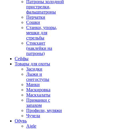
Патроны холодной
пристрелки,
фальшпатроны
Перчатки
Сошки
Станки, упоры,
мешки для
стрельбы
Стикхант
(наклейки на
патроны)
Сейфы
Товары для охоты
Засидки
Лыжи и
снегоступы
Манки
Маскировка
Маскхалаты
Приманки с
запахом
Профили, муляжи
Чучела
Обувь
Aigle