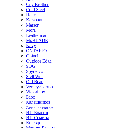
City Brother
Cold Steel
Helle
Kershaw
Marser
Mora
Leatherman
Mr.BLADE
Navy
ONTARIO
Opinel
Outdoor Edge
SOG
Spyderco
Stell Will
Old Bear
Verney-Carron
Victorinox
Барс
Калашников
Zero Tolerance
ИП Елагин
ИП Семина
Кизляр
Мастер-Гарант