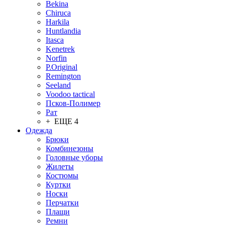
Bekina
Chiruсa
Harkila
Huntlandia
Itasca
Kenetrek
Norfin
P.Original
Remington
Seeland
Voodoo tactical
Псков-Полимер
Рат
+ ЕЩЕ 4
Одежда
Брюки
Комбинезоны
Головные уборы
Жилеты
Костюмы
Куртки
Носки
Перчатки
Плащи
Ремни