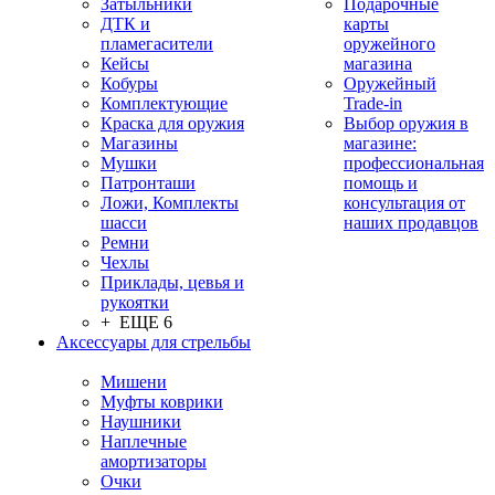
Затыльники
Подарочные
ДТК и
карты
пламегасители
оружейного
Кейсы
магазина
Кобуры
Оружейный
Комплектующие
Trade-in
Краска для оружия
Выбор оружия в
Магазины
магазине:
Мушки
профессиональная
Патронташи
помощь и
Ложи, Комплекты
консультация от
шасси
наших продавцов
Ремни
Чехлы
Приклады, цевья и
рукоятки
+ ЕЩЕ 6
Аксессуары для стрельбы
Мишени
Муфты коврики
Наушники
Наплечные
амортизаторы
Очки