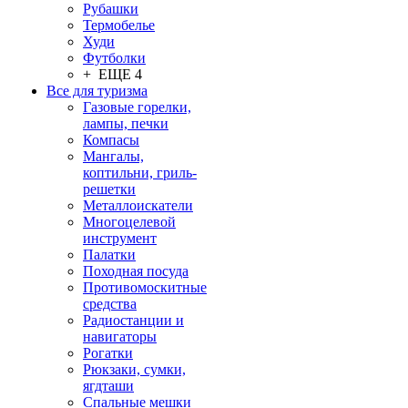
Рубашки
Термобелье
Худи
Футболки
+ ЕЩЕ 4
Все для туризма
Газовые горелки,
лампы, печки
Компасы
Мангалы,
коптильни, гриль-
решетки
Металлоискатели
Многоцелевой
инструмент
Палатки
Походная посуда
Противомоскитные
средства
Радиостанции и
навигаторы
Рогатки
Рюкзаки, сумки,
ягдташи
Спальные мешки