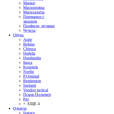
Манки
Маскировка
Маскхалаты
Приманки с
запахом
Профили, муляжи
Чучела
Обувь
Aigle
Bekina
Chiruсa
Harkila
Huntlandia
Itasca
Kenetrek
Norfin
P.Original
Remington
Seeland
Voodoo tactical
Псков-Полимер
Рат
+ ЕЩЕ 4
Одежда
Брюки