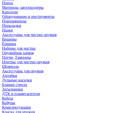
Порох
Матрицы, шеллхолдеры
Капсюли
Оборудование и инструменты
Пороховницы
Прокладки
Пыжи
Аксессуары для чистки оружия
Вишеры
Ёршики
Наборы для чистки
Оружейная химия
Патчи, Тампоны
Центры для чистки оружия
Шомпола
Аксессуары для оружия
Антабки
Дульные насадки
Бланки ствола
Затыльники
ДТК и пламегасители
Кейсы
Кобуры
Комплектующие
Краска для оружия