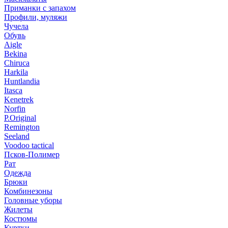
Приманки с запахом
Профили, муляжи
Чучела
Обувь
Aigle
Bekina
Chiruсa
Harkila
Huntlandia
Itasca
Kenetrek
Norfin
P.Original
Remington
Seeland
Voodoo tactical
Псков-Полимер
Рат
Одежда
Брюки
Комбинезоны
Головные уборы
Жилеты
Костюмы
Куртки