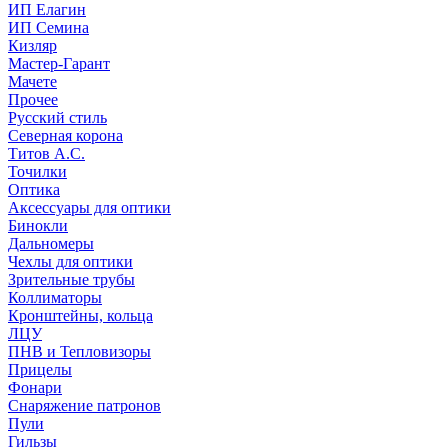
ИП Елагин
ИП Семина
Кизляр
Мастер-Гарант
Мачете
Прочее
Русский стиль
Северная корона
Титов А.С.
Точилки
Оптика
Аксессуары для оптики
Бинокли
Дальномеры
Чехлы для оптики
Зрительные трубы
Коллиматоры
Кронштейны, кольца
ЛЦУ
ПНВ и Тепловизоры
Прицелы
Фонари
Снаряжение патронов
Пули
Гильзы