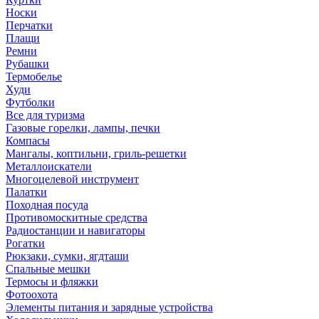
Носки
Перчатки
Плащи
Ремни
Рубашки
Термобелье
Худи
Футболки
Все для туризма
Газовые горелки, лампы, печки
Компасы
Мангалы, коптильни, гриль-решетки
Металлоискатели
Многоцелевой инструмент
Палатки
Походная посуда
Противомоскитные средства
Радиостанции и навигаторы
Рогатки
Рюкзаки, сумки, ягдташи
Спальные мешки
Термосы и фляжки
Фотоохота
Элементы питания и зарядные устройства