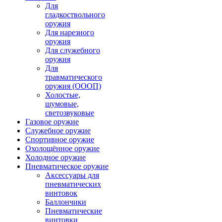
Для
гладкоствольного
оружия
Для нарезного
оружия
Для служебного
оружия
Для
травматического
оружия (ОООП)
Холостые,
шумовые,
светозвуковые
Газовое оружие
Служебное оружие
Спортивное оружие
Охолощённое оружие
Холодное оружие
Пневматическое оружие
Аксессуары для
пневматических
винтовок
Баллончики
Пневматические
винтовки