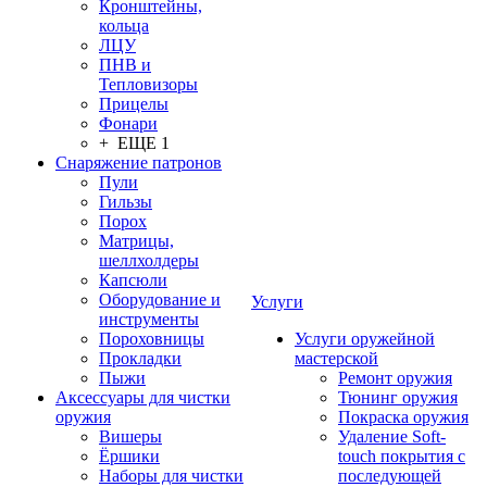
Кронштейны,
кольца
ЛЦУ
ПНВ и
Тепловизоры
Прицелы
Фонари
+ ЕЩЕ 1
Снаряжение патронов
Пули
Гильзы
Порох
Матрицы,
шеллхолдеры
Капсюли
Оборудование и
Услуги
инструменты
Пороховницы
Услуги оружейной
Прокладки
мастерской
Пыжи
Ремонт оружия
Аксессуары для чистки
Тюнинг оружия
оружия
Покраска оружия
Вишеры
Удаление Soft-
Ёршики
touch покрытия с
Наборы для чистки
последующей