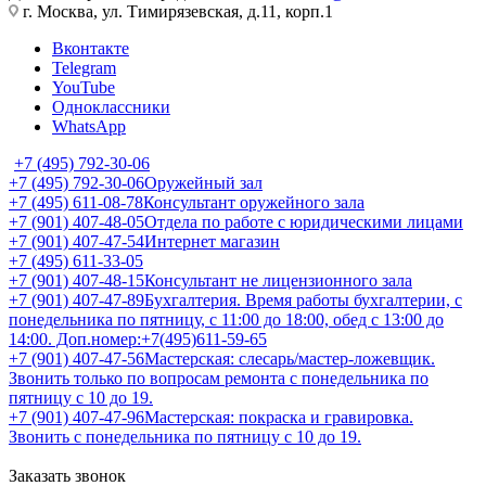
г. Москва, ул. Тимирязевская, д.11, корп.1
Вконтакте
Telegram
YouTube
Одноклассники
WhatsApp
+7 (495) 792-30-06
+7 (495) 792-30-06
Оружейный зал
+7 (495) 611-08-78
Консультант оружейного зала
+7 (901) 407-48-05
Отдела по работе с юридическими лицами
+7 (901) 407-47-54
Интернет магазин
+7 (495) 611-33-05
+7 (901) 407-48-15
Консультант не лицензионного зала
+7 (901) 407-47-89
Бухгалтерия. Время работы бухгалтерии, с
понедельника по пятницу, с 11:00 до 18:00, обед с 13:00 до
14:00. Доп.номер:+7(495)611-59-65
+7 (901) 407-47-56
Мастерская: слесарь/мастер-ложевщик.
Звонить только по вопросам ремонта с понедельника по
пятницу с 10 до 19.
+7 (901) 407-47-96
Мастерская: покраска и гравировка.
Звонить с понедельника по пятницу с 10 до 19.
Заказать звонок