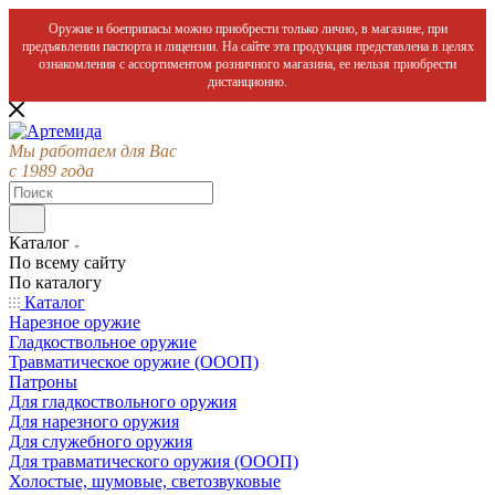
Оружие и боеприпасы можно приобрести только лично, в магазине, при
предъявлении паспорта и лицензии. На сайте эта продукция представлена в целях
ознакомления с ассортиментом розничного магазина, ее нельзя приобрести
дистанционно.
Мы работаем для Вас
с 1989 года
Каталог
По всему сайту
По каталогу
Каталог
Нарезное оружие
Гладкоствольное оружие
Травматическое оружие (ОООП)
Патроны
Для гладкоствольного оружия
Для нарезного оружия
Для служебного оружия
Для травматического оружия (ОООП)
Холостые, шумовые, светозвуковые