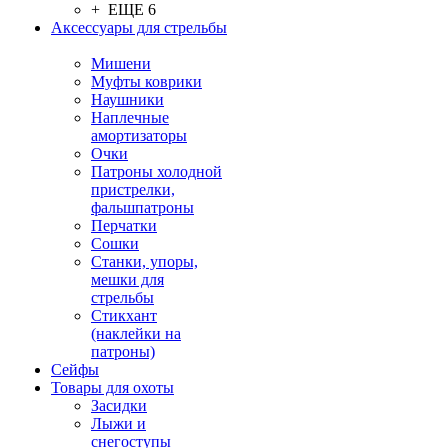
+ ЕЩЕ 6
Аксессуары для стрельбы
Мишени
Муфты коврики
Наушники
Наплечные
амортизаторы
Очки
Патроны холодной
пристрелки,
фальшпатроны
Перчатки
Сошки
Станки, упоры,
мешки для
стрельбы
Стикхант
(наклейки на
патроны)
Сейфы
Товары для охоты
Засидки
Лыжи и
снегоступы