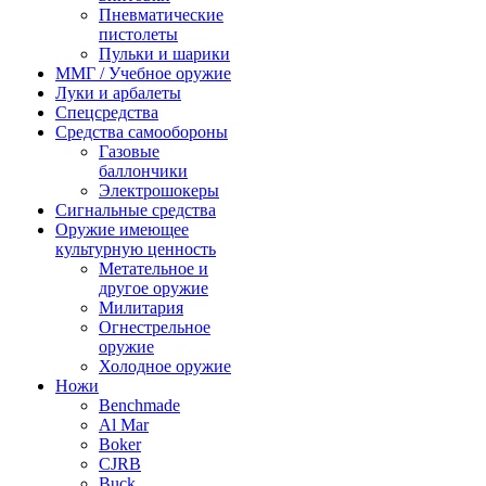
Пневматические
пистолеты
Пульки и шарики
ММГ / Учебное оружие
Луки и арбалеты
Спецсредства
Средства самообороны
Газовые
баллончики
Электрошокеры
Сигнальные средства
Оружие имеющее
культурную ценность
Метательное и
другое оружие
Милитария
Огнестрельное
оружие
Холодное оружие
Ножи
Benchmade
Al Mar
Boker
CJRB
Buck