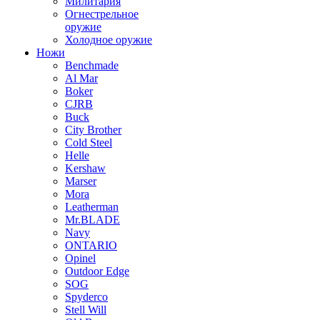
Милитария
Огнестрельное
оружие
Холодное оружие
Ножи
Benchmade
Al Mar
Boker
CJRB
Buck
City Brother
Cold Steel
Helle
Kershaw
Marser
Mora
Leatherman
Mr.BLADE
Navy
ONTARIO
Opinel
Outdoor Edge
SOG
Spyderco
Stell Will