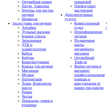
Оружейная химия
покраской
Патчи, Тампоны
Прейскурант
Центры для чистки
мастерской
оружия
Дополнительные
Шомпола
услуги
Аксессуары для оружия
Комиссионный
Антабки
отдел
Дульные насадки
Переоформление
Бланки ствола
оружия
Затыльники
Подарочные
ДТК и
карты
пламегасители
оружейного
Кейсы
магазина
Кобуры
Оружейный
Комплектующие
Trade-in
Краска для оружия
Выбор оружия в
Магазины
магазине:
Мушки
профессиональная
Патронташи
помощь и
Ложи, Комплекты
консультация от
шасси
наших продавцов
Ремни
Чехлы
Приклады, цевья и
рукоятки