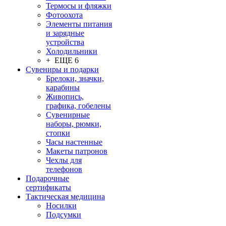
Термосы и фляжки
Фотоохота
Элементы питания
и зарядные
устройства
Холодильники
+ ЕЩЕ 6
Сувениры и подарки
Брелоки, значки,
карабины
Живопись,
графика, гобелены
Сувенирные
наборы, рюмки,
стопки
Часы настенные
Макеты патронов
Чехлы для
телефонов
Подарочные
сертификаты
Тактическая медицина
Носилки
Подсумки