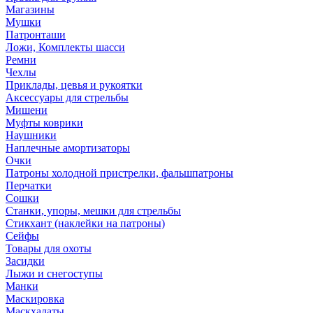
Магазины
Мушки
Патронташи
Ложи, Комплекты шасси
Ремни
Чехлы
Приклады, цевья и рукоятки
Аксессуары для стрельбы
Мишени
Муфты коврики
Наушники
Наплечные амортизаторы
Очки
Патроны холодной пристрелки, фальшпатроны
Перчатки
Сошки
Станки, упоры, мешки для стрельбы
Стикхант (наклейки на патроны)
Сейфы
Товары для охоты
Засидки
Лыжи и снегоступы
Манки
Маскировка
Маскхалаты