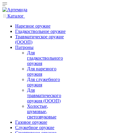
Каталог
Нарезное оружие
Гладкоствольное оружие
Травматическое оружие
(ОООП)
Патроны
Для
гладкоствольного
оружия
Для нарезного
оружия
Для служебного
оружия
Для
травматического
оружия (ОООП)
Холостые,
шумовые,
светозвуковые
Газовое оружие
Служебное оружие
Спортивное оружие