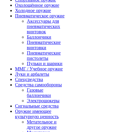
Охолощённое оружие
Холодное оружие
Пневматическое оружие
Аксессуары для
пневматических
винтовок
Баллончики
Пневматические
винтовки
Пневматические
пистолеты
Пульки и шарики
ММГ / Учебное оружие
Луки и арбалеты
Спецсредства
Средства самообороны
Газовые
баллончики
Электрошокеры
Сигнальные средства
Оружие имеющее
культурную ценность
Метательное и
другое оружие