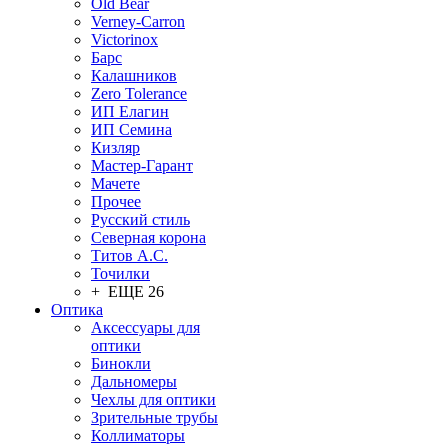
Old Bear
Verney-Carron
Victorinox
Барс
Калашников
Zero Tolerance
ИП Елагин
ИП Семина
Кизляр
Мастер-Гарант
Мачете
Прочее
Русский стиль
Северная корона
Титов А.С.
Точилки
+ ЕЩЕ 26
Оптика
Аксессуары для
оптики
Бинокли
Дальномеры
Чехлы для оптики
Зрительные трубы
Коллиматоры