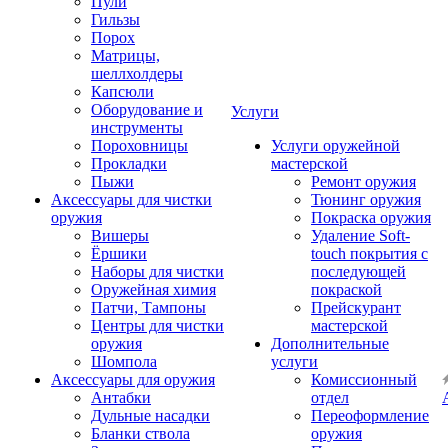
Пули
Гильзы
Порох
Матрицы,
шеллхолдеры
Капсюли
Оборудование и
Услуги
инструменты
Пороховницы
Услуги оружейной
Прокладки
мастерской
Пыжи
Ремонт оружия
Аксессуары для чистки
Тюнинг оружия
оружия
Покраска оружия
Вишеры
Удаление Soft-
Ёршики
touch покрытия с
Наборы для чистки
последующей
Оружейная химия
покраской
Патчи, Тампоны
Прейскурант
Центры для чистки
мастерской
оружия
Дополнительные
Шомпола
услуги
Аксессуары для оружия
Комиссионный
Антабки
отдел
Дульные насадки
Переоформление
Бланки ствола
оружия