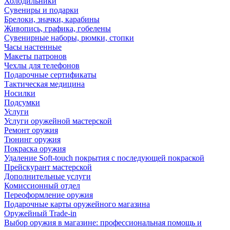
Холодильники
Сувениры и подарки
Брелоки, значки, карабины
Живопись, графика, гобелены
Сувенирные наборы, рюмки, стопки
Часы настенные
Макеты патронов
Чехлы для телефонов
Подарочные сертификаты
Тактическая медицина
Носилки
Подсумки
Услуги
Услуги оружейной мастерской
Ремонт оружия
Тюнинг оружия
Покраска оружия
Удаление Soft-touch покрытия с последующей покраской
Прейскурант мастерской
Дополнительные услуги
Комиссионный отдел
Переоформление оружия
Подарочные карты оружейного магазина
Оружейный Trade-in
Выбор оружия в магазине: профессиональная помощь и