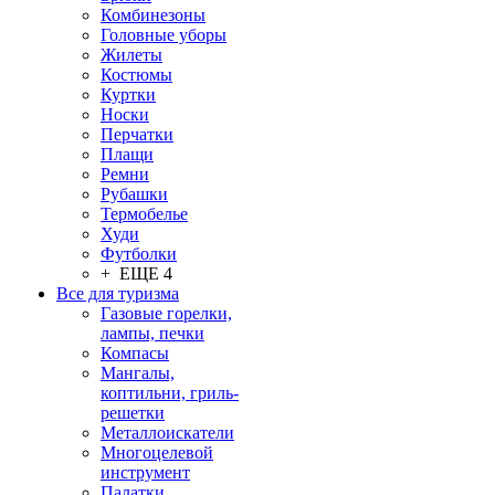
Комбинезоны
Головные уборы
Жилеты
Костюмы
Куртки
Носки
Перчатки
Плащи
Ремни
Рубашки
Термобелье
Худи
Футболки
+ ЕЩЕ 4
Все для туризма
Газовые горелки,
лампы, печки
Компасы
Мангалы,
коптильни, гриль-
решетки
Металлоискатели
Многоцелевой
инструмент
Палатки