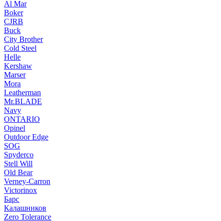
Al Mar
Boker
CJRB
Buck
City Brother
Cold Steel
Helle
Kershaw
Marser
Mora
Leatherman
Mr.BLADE
Navy
ONTARIO
Opinel
Outdoor Edge
SOG
Spyderco
Stell Will
Old Bear
Verney-Carron
Victorinox
Барс
Калашников
Zero Tolerance