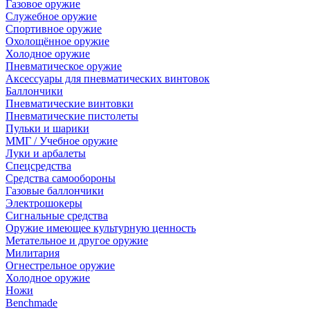
Газовое оружие
Служебное оружие
Спортивное оружие
Охолощённое оружие
Холодное оружие
Пневматическое оружие
Аксессуары для пневматических винтовок
Баллончики
Пневматические винтовки
Пневматические пистолеты
Пульки и шарики
ММГ / Учебное оружие
Луки и арбалеты
Спецсредства
Средства самообороны
Газовые баллончики
Электрошокеры
Сигнальные средства
Оружие имеющее культурную ценность
Метательное и другое оружие
Милитария
Огнестрельное оружие
Холодное оружие
Ножи
Benchmade