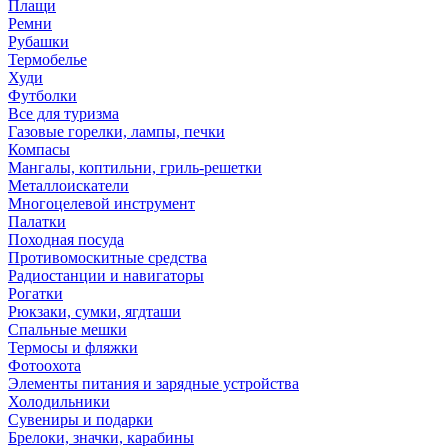
Плащи
Ремни
Рубашки
Термобелье
Худи
Футболки
Все для туризма
Газовые горелки, лампы, печки
Компасы
Мангалы, коптильни, гриль-решетки
Металлоискатели
Многоцелевой инструмент
Палатки
Походная посуда
Противомоскитные средства
Радиостанции и навигаторы
Рогатки
Рюкзаки, сумки, ягдташи
Спальные мешки
Термосы и фляжки
Фотоохота
Элементы питания и зарядные устройства
Холодильники
Сувениры и подарки
Брелоки, значки, карабины