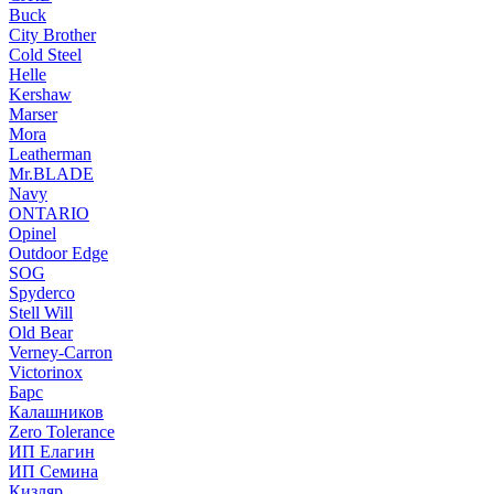
Buck
City Brother
Cold Steel
Helle
Kershaw
Marser
Mora
Leatherman
Mr.BLADE
Navy
ONTARIO
Opinel
Outdoor Edge
SOG
Spyderco
Stell Will
Old Bear
Verney-Carron
Victorinox
Барс
Калашников
Zero Tolerance
ИП Елагин
ИП Семина
Кизляр