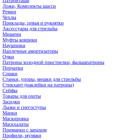
Патронташи
Ложи, Комплекты шасси
Ремни
Чехлы
Приклады, цевья и рукоятки
Аксессуары для стрельбы
Мишени
Муфты коврики
Наушники
Наплечные амортизаторы
Очки
Патроны холодной пристрелки, фальшпатроны
Перчатки
Сошки
Станки, упоры, мешки для стрельбы
Стикхант (наклейки на патроны)
Сейфы
Товары для охоты
Засидки
Лыжи и снегоступы
Манки
Маскировка
Маскхалаты
Приманки с запахом
Профили, муляжи