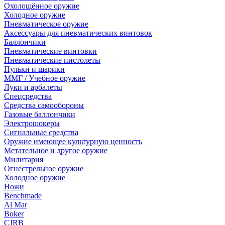
Охолощённое оружие
Холодное оружие
Пневматическое оружие
Аксессуары для пневматических винтовок
Баллончики
Пневматические винтовки
Пневматические пистолеты
Пульки и шарики
ММГ / Учебное оружие
Луки и арбалеты
Спецсредства
Средства самообороны
Газовые баллончики
Электрошокеры
Сигнальные средства
Оружие имеющее культурную ценность
Метательное и другое оружие
Милитария
Огнестрельное оружие
Холодное оружие
Ножи
Benchmade
Al Mar
Boker
CJRB