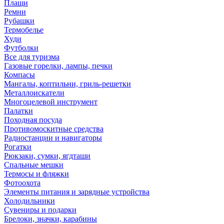
Плащи
Ремни
Рубашки
Термобелье
Худи
Футболки
Все для туризма
Газовые горелки, лампы, печки
Компасы
Мангалы, коптильни, гриль-решетки
Металлоискатели
Многоцелевой инструмент
Палатки
Походная посуда
Противомоскитные средства
Радиостанции и навигаторы
Рогатки
Рюкзаки, сумки, ягдташи
Спальные мешки
Термосы и фляжки
Фотоохота
Элементы питания и зарядные устройства
Холодильники
Сувениры и подарки
Брелоки, значки, карабины