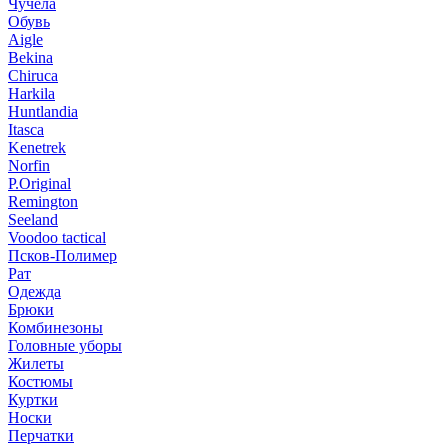
Чучела
Обувь
Aigle
Bekina
Chiruсa
Harkila
Huntlandia
Itasca
Kenetrek
Norfin
P.Original
Remington
Seeland
Voodoo tactical
Псков-Полимер
Рат
Одежда
Брюки
Комбинезоны
Головные уборы
Жилеты
Костюмы
Куртки
Носки
Перчатки