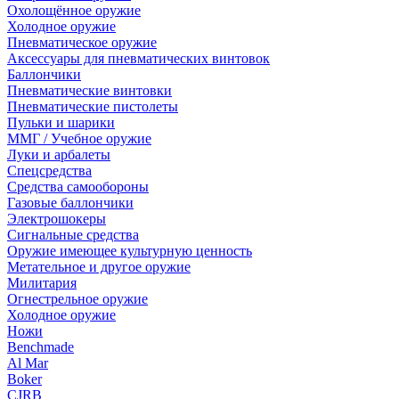
Охолощённое оружие
Холодное оружие
Пневматическое оружие
Аксессуары для пневматических винтовок
Баллончики
Пневматические винтовки
Пневматические пистолеты
Пульки и шарики
ММГ / Учебное оружие
Луки и арбалеты
Спецсредства
Средства самообороны
Газовые баллончики
Электрошокеры
Сигнальные средства
Оружие имеющее культурную ценность
Метательное и другое оружие
Милитария
Огнестрельное оружие
Холодное оружие
Ножи
Benchmade
Al Mar
Boker
CJRB