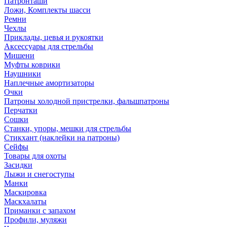
Патронташи
Ложи, Комплекты шасси
Ремни
Чехлы
Приклады, цевья и рукоятки
Аксессуары для стрельбы
Мишени
Муфты коврики
Наушники
Наплечные амортизаторы
Очки
Патроны холодной пристрелки, фальшпатроны
Перчатки
Сошки
Станки, упоры, мешки для стрельбы
Стикхант (наклейки на патроны)
Сейфы
Товары для охоты
Засидки
Лыжи и снегоступы
Манки
Маскировка
Маскхалаты
Приманки с запахом
Профили, муляжи