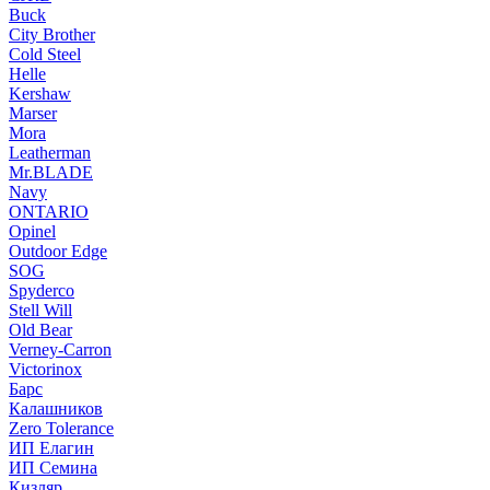
Buck
City Brother
Cold Steel
Helle
Kershaw
Marser
Mora
Leatherman
Mr.BLADE
Navy
ONTARIO
Opinel
Outdoor Edge
SOG
Spyderco
Stell Will
Old Bear
Verney-Carron
Victorinox
Барс
Калашников
Zero Tolerance
ИП Елагин
ИП Семина
Кизляр