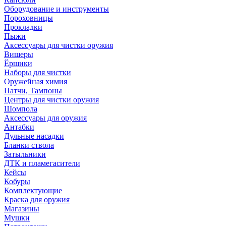
Оборудование и инструменты
Пороховницы
Прокладки
Пыжи
Аксессуары для чистки оружия
Вишеры
Ёршики
Наборы для чистки
Оружейная химия
Патчи, Тампоны
Центры для чистки оружия
Шомпола
Аксессуары для оружия
Антабки
Дульные насадки
Бланки ствола
Затыльники
ДТК и пламегасители
Кейсы
Кобуры
Комплектующие
Краска для оружия
Магазины
Мушки