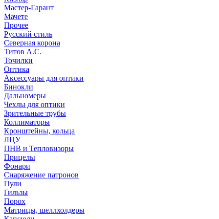
Мастер-Гарант
Мачете
Прочее
Русский стиль
Северная корона
Титов А.С.
Точилки
Оптика
Аксессуары для оптики
Бинокли
Дальномеры
Чехлы для оптики
Зрительные трубы
Коллиматоры
Кронштейны, кольца
ЛЦУ
ПНВ и Тепловизоры
Прицелы
Фонари
Снаряжение патронов
Пули
Гильзы
Порох
Матрицы, шеллхолдеры
Капсюли