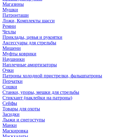
Магазины
Мушки
Патронташи
Ложи, Комплекты шасси
Ремни
Чехлы
Приклады, цевья и рукоятки
Аксессуары для стрельбы
Мишени
Муфты коврики
Наушники
Наплечные амортизаторы
Очки
Патроны холодной пристрелки, фальшпатроны
Перчатки
Сошки
Станки, упоры, мешки для стрельбы
Стикхант (наклейки на патроны)
Сейфы
Товары для охоты
Засидки
Лыжи и снегоступы
Манки
Маскировка
Маскхалаты