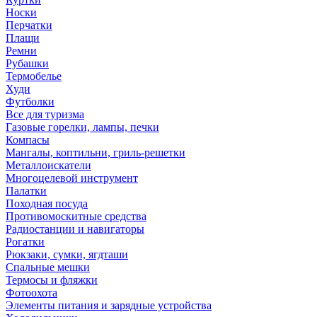
Носки
Перчатки
Плащи
Ремни
Рубашки
Термобелье
Худи
Футболки
Все для туризма
Газовые горелки, лампы, печки
Компасы
Мангалы, коптильни, гриль-решетки
Металлоискатели
Многоцелевой инструмент
Палатки
Походная посуда
Противомоскитные средства
Радиостанции и навигаторы
Рогатки
Рюкзаки, сумки, ягдташи
Спальные мешки
Термосы и фляжки
Фотоохота
Элементы питания и зарядные устройства