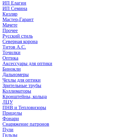
ИП Елагин
ИП Семина
Кизляр
Мастер-Гарант
Мачете
Прочее
Русский стиль
Северная корона
Титов А.С.
Точилки
Оптика
Аксессуары для оптики
Бинокли
Дальномеры
Чехлы для оптики
Зрительные трубы
Коллиматоры
Кронштейны, кольца
ЛЦУ
ПНВ и Тепловизоры
Прицелы
Фонари
Снаряжение патронов
Пули
Гильзы