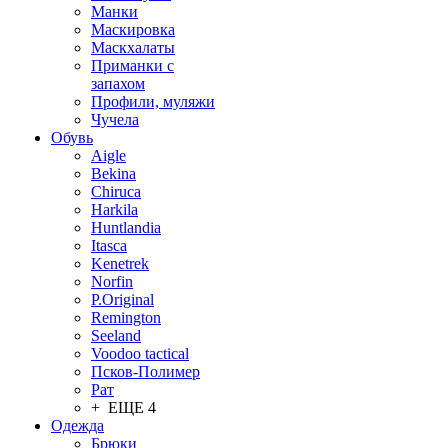
Манки
Маскировка
Маскхалаты
Приманки с
запахом
Профили, муляжи
Чучела
Обувь
Aigle
Bekina
Chiruсa
Harkila
Huntlandia
Itasca
Kenetrek
Norfin
P.Original
Remington
Seeland
Voodoo tactical
Псков-Полимер
Рат
+ ЕЩЕ 4
Одежда
Брюки