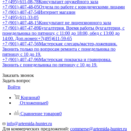
+7 (495) 611-08-78
Консультант оружейного зала
+7 (901) 407-48-05
Отдела по работе с юридическими лицами
+7 (901) 407-47-54
Интернет магазин
+7 (495) 611-33-05
+7 (901) 407-48-15
Консультант не лицензионного зала
+7 (901) 407-47-89
Бухгалтерия. Время работы бухгалтерии, с
понедельника по пятницу, с 11:00 до 18:00, обед с 13:00 до
14:00. Доп.номер:+7(495)611-59-65
+7 (901) 407-47-56
Мастерская: слесарь/мастер-ложевщик.
Звонить только по вопросам ремонта с понедельника по
пятницу с 10 до 19.
+7 (901) 407-47-96
Мастерская: покраска и гравировка.
Звонить с понедельника по пятницу с 10 до 19.
Заказать звонок
Задать вопрос
Войти
Корзина
0
Отложенные
0
Сравнение товаров
0
info@artemida-hunter.ru
Для коммерческих предложений:
commerse@artemida-hunter.ru