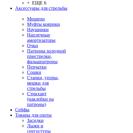
+ ЕЩЕ 6
Аксессуары для стрельбы
Мишени
Муфты коврики
Наушники
Наплечные
амортизаторы
Очки
Патроны холодной
пристрелки,
фальшпатроны
Перчатки
Сошки
Станки, упоры,
мешки для
стрельбы
Стикхант
(наклейки на
патроны)
Сейфы
Товары для охоты
Засидки
Лыжи и
снегоступы