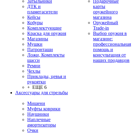
Затыльники
Подарочные
ДТК и
карты
пламегасители
оружейного
Кейсы
магазина
Кобуры
Оружейный
Комплектующие
Trade-in
Краска для оружия
Выбор оружия в
Магазины
магазине:
Мушки
профессиональная
Патронташи
помощь и
Ложи, Комплекты
консультация от
шасси
наших продавцов
Ремни
Чехлы
Приклады, цевья и
рукоятки
+ ЕЩЕ 6
Аксессуары для стрельбы
Мишени
Муфты коврики
Наушники
Наплечные
амортизаторы
Очки