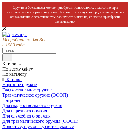
Оружие и боеприпасы можно приобрести только лично, в магазине, при
предъявлении паспорта и лицензии. На сайте эта продукция представлена в целях
ознакомления с ассортиментом розничного магазина, ее нельзя приобрести
дистанционно.
Мы работаем для Вас
с 1989 года
Каталог
По всему сайту
По каталогу
Каталог
Нарезное оружие
Гладкоствольное оружие
Травматическое оружие (ОООП)
Патроны
Для гладкоствольного оружия
Для нарезного оружия
Для служебного оружия
Для травматического оружия (ОООП)
Холостые, шумовые, светозвуковые