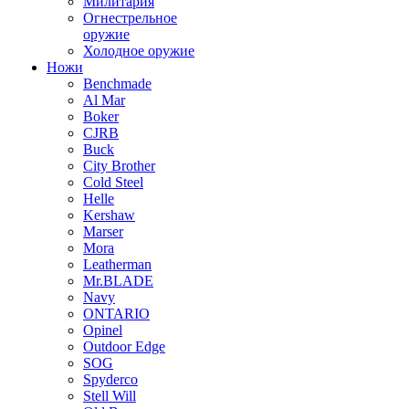
Милитария
Огнестрельное
оружие
Холодное оружие
Ножи
Benchmade
Al Mar
Boker
CJRB
Buck
City Brother
Cold Steel
Helle
Kershaw
Marser
Mora
Leatherman
Mr.BLADE
Navy
ONTARIO
Opinel
Outdoor Edge
SOG
Spyderco
Stell Will