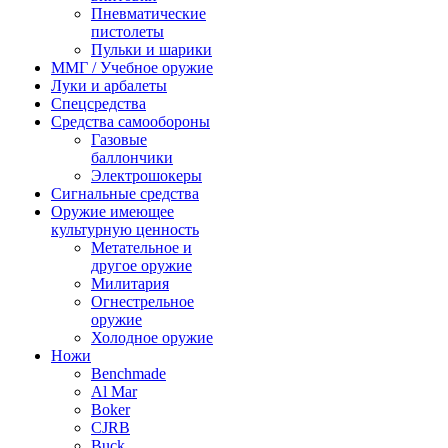
Пневматические
пистолеты
Пульки и шарики
ММГ / Учебное оружие
Луки и арбалеты
Спецсредства
Средства самообороны
Газовые
баллончики
Электрошокеры
Сигнальные средства
Оружие имеющее
культурную ценность
Метательное и
другое оружие
Милитария
Огнестрельное
оружие
Холодное оружие
Ножи
Benchmade
Al Mar
Boker
CJRB
Buck