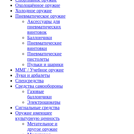
Охолощённое оружие
Холодное оружие
Пневматическое оружие
Аксессуары для
пневматических
винтовок
Баллончики
Пневматические
винтовки
Пневматические
пистолеты
Пульки и шарики
ММГ / Учебное оружие
Луки и арбалеты
Спецсредства
Средства самообороны
Газовые
баллончики
Электрошокеры
Сигнальные средства
Оружие имеющее
культурную ценность
Метательное и
другое оружие