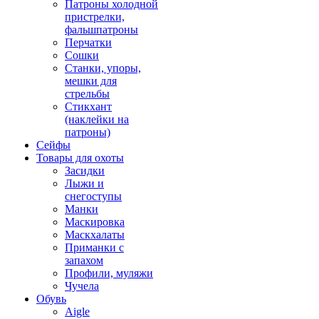
Патроны холодной
пристрелки,
фальшпатроны
Перчатки
Сошки
Станки, упоры,
мешки для
стрельбы
Стикхант
(наклейки на
патроны)
Сейфы
Товары для охоты
Засидки
Лыжи и
снегоступы
Манки
Маскировка
Маскхалаты
Приманки с
запахом
Профили, муляжи
Чучела
Обувь
Aigle