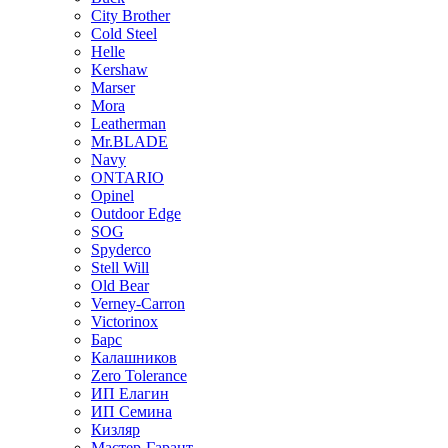
City Brother
Cold Steel
Helle
Kershaw
Marser
Mora
Leatherman
Mr.BLADE
Navy
ONTARIO
Opinel
Outdoor Edge
SOG
Spyderco
Stell Will
Old Bear
Verney-Carron
Victorinox
Барс
Калашников
Zero Tolerance
ИП Елагин
ИП Семина
Кизляр
Мастер-Гарант