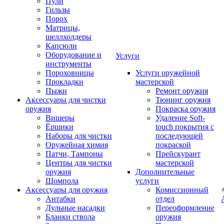
Пули
Гильзы
Порох
Матрицы,
шеллхолдеры
Капсюли
Оборудование и
Услуги
инструменты
Пороховницы
Услуги оружейной
Прокладки
мастерской
Пыжи
Ремонт оружия
Аксессуары для чистки
Тюнинг оружия
оружия
Покраска оружия
Вишеры
Удаление Soft-
Ёршики
touch покрытия с
Наборы для чистки
последующей
Оружейная химия
покраской
Патчи, Тампоны
Прейскурант
Центры для чистки
мастерской
оружия
Дополнительные
Шомпола
услуги
Аксессуары для оружия
Комиссионный
Антабки
отдел
Дульные насадки
Переоформление
Бланки ствола
оружия