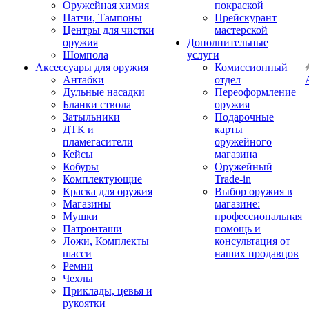
Оружейная химия
покраской
Патчи, Тампоны
Прейскурант
Центры для чистки
мастерской
оружия
Дополнительные
Шомпола
услуги
Аксессуары для оружия
Комиссионный
Антабки
отдел
Дульные насадки
Переоформление
Бланки ствола
оружия
Затыльники
Подарочные
ДТК и
карты
пламегасители
оружейного
Кейсы
магазина
Кобуры
Оружейный
Комплектующие
Trade-in
Краска для оружия
Выбор оружия в
Магазины
магазине:
Мушки
профессиональная
Патронташи
помощь и
Ложи, Комплекты
консультация от
шасси
наших продавцов
Ремни
Чехлы
Приклады, цевья и
рукоятки