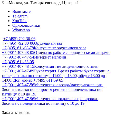
г. Москва, ул. Тимирязевская, д.11, корп.1
Вконтакте
Telegram
YouTube
Одноклассники
WhatsApp
+7 (495) 792-30-06
+7 (495) 792-30-06
Оружейный зал
+7 (495) 611-08-78
Консультант оружейного зала
+7 (901) 407-48-05
Отдела по работе с юридическими лицами
+7 (901) 407-47-54
Интернет магазин
+7 (495) 611-33-05
+7 (901) 407-48-15
Консультант не лицензионного зала
+7 (901) 407-47-89
Бухгалтерия. Время работы бухгалтерии, с
понедельника по пятницу, с 11:00 до 18:00, обед с 13:00 до
14:00. Доп.номер:+7(495)611-59-65
+7 (901) 407-47-56
Мастерская: слесарь/мастер-ложевщик.
Звонить только по вопросам ремонта с понедельника по
пятницу с 10 до 19.
+7 (901) 407-47-96
Мастерская: покраска и гравировка.
Звонить с понедельника по пятницу с 10 до 19.
Заказать звонок