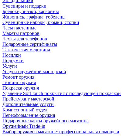
Холодильники
Сувениры и подарки
Брелоки, значки, карабины
Живопись, графика, гобелены
Сувенирные наборы, рюмки, стопки
Часы настенные
Макеты патронов
Чехлы для телефонов
Подарочные сертификаты
Тактическая медицина
Носилки
Подсумки
Услуги
Услуги оружейной мастерской
Ремонт оружия
Тюнинг оружия
Покраска оружия
Удаление Soft-touch покрытия с последующей покраской
Прейскурант мастерской
Дополнительные услуги
Комиссионный отдел
Переоформление оружия
Подарочные карты оружейного магазина
Оружейный Trade-in
Выбор оружия в магазине: профессиональная помощь и