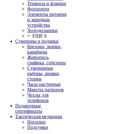
Термосы и фляжки
Фотоохота
Элементы питания
и зарядные
устройства
Холодильники
+ ЕЩЕ 6
Сувениры и подарки
Брелоки, значки,
карабины
Живопись,
графика, гобелены
Сувенирные
наборы, рюмки,
стопки
Часы настенные
Макеты патронов
Чехлы для
телефонов
Подарочные
сертификаты
Тактическая медицина
Носилки
Подсумки