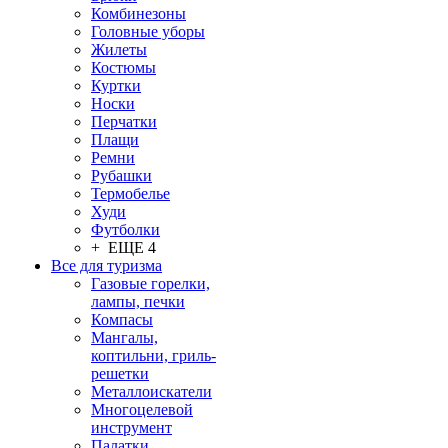
Комбинезоны
Головные уборы
Жилеты
Костюмы
Куртки
Носки
Перчатки
Плащи
Ремни
Рубашки
Термобелье
Худи
Футболки
+ ЕЩЕ 4
Все для туризма
Газовые горелки,
лампы, печки
Компасы
Мангалы,
коптильни, гриль-
решетки
Металлоискатели
Многоцелевой
инструмент
Палатки