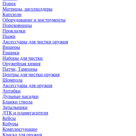
Порох
Матрицы, шеллхолдеры
Капсюли
Оборудование и инструменты
Пороховницы
Прокладки
Пыжи
Аксессуары для чистки оружия
Вишеры
Ёршики
Наборы для чистки
Оружейная химия
Патчи, Тампоны
Центры для чистки оружия
Шомпола
Аксессуары для оружия
Антабки
Дульные насадки
Бланки ствола
Затыльники
ДТК и пламегасители
Кейсы
Кобуры
Комплектующие
Краска для оружия