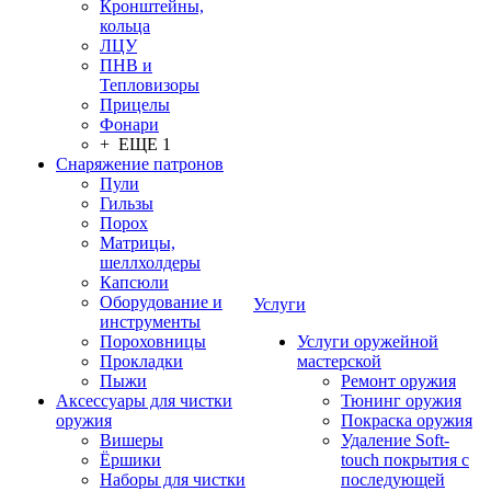
Кронштейны,
кольца
ЛЦУ
ПНВ и
Тепловизоры
Прицелы
Фонари
+ ЕЩЕ 1
Снаряжение патронов
Пули
Гильзы
Порох
Матрицы,
шеллхолдеры
Капсюли
Оборудование и
Услуги
инструменты
Пороховницы
Услуги оружейной
Прокладки
мастерской
Пыжи
Ремонт оружия
Аксессуары для чистки
Тюнинг оружия
оружия
Покраска оружия
Вишеры
Удаление Soft-
Ёршики
touch покрытия с
Наборы для чистки
последующей