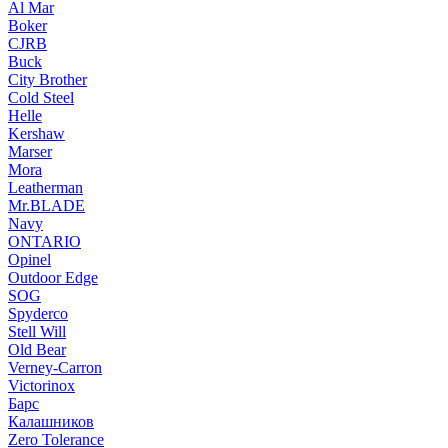
Al Mar
Boker
CJRB
Buck
City Brother
Cold Steel
Helle
Kershaw
Marser
Mora
Leatherman
Mr.BLADE
Navy
ONTARIO
Opinel
Outdoor Edge
SOG
Spyderco
Stell Will
Old Bear
Verney-Carron
Victorinox
Барс
Калашников
Zero Tolerance