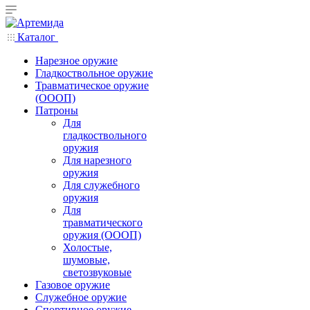
Каталог
Нарезное оружие
Гладкоствольное оружие
Травматическое оружие
(ОООП)
Патроны
Для
гладкоствольного
оружия
Для нарезного
оружия
Для служебного
оружия
Для
травматического
оружия (ОООП)
Холостые,
шумовые,
светозвуковые
Газовое оружие
Служебное оружие
Спортивное оружие