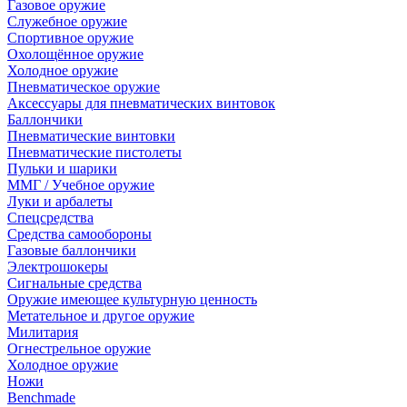
Газовое оружие
Служебное оружие
Спортивное оружие
Охолощённое оружие
Холодное оружие
Пневматическое оружие
Аксессуары для пневматических винтовок
Баллончики
Пневматические винтовки
Пневматические пистолеты
Пульки и шарики
ММГ / Учебное оружие
Луки и арбалеты
Спецсредства
Средства самообороны
Газовые баллончики
Электрошокеры
Сигнальные средства
Оружие имеющее культурную ценность
Метательное и другое оружие
Милитария
Огнестрельное оружие
Холодное оружие
Ножи
Benchmade