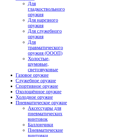
Для
гладкоствольного
оружия
Для нарезного
оружия
Для служебного
оружия
Для
травматического
оружия (ОООП)
Холостые,
шумовые,
светозвуковые
Газовое оружие
Служебное оружие
Спортивное оружие
Охолощённое оружие
Холодное оружие
Пневматическое оружие
Аксессуары для
пневматических
винтовок
Баллончики
Пневматические
винтовки