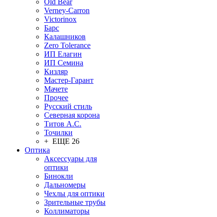
Old Bear
Verney-Carron
Victorinox
Барс
Калашников
Zero Tolerance
ИП Елагин
ИП Семина
Кизляр
Мастер-Гарант
Мачете
Прочее
Русский стиль
Северная корона
Титов А.С.
Точилки
+ ЕЩЕ 26
Оптика
Аксессуары для
оптики
Бинокли
Дальномеры
Чехлы для оптики
Зрительные трубы
Коллиматоры