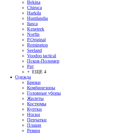
Bekina
Chiruсa
Harkila
Huntlandia
Itasca
Kenetrek
Norfin
P.Original
Remington
Seeland
Voodoo tactical
Псков-Полимер
Рат
+ ЕЩЕ 4
Одежда
Брюки
Комбинезоны
Головные уборы
Жилеты
Костюмы
Куртки
Носки
Перчатки
Плащи
Ремни