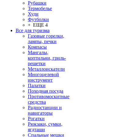
Рубашки
Термобелье
Худи
Футболки
+ ЕЩЕ 4
Все для туризма
Газовые горелки,
лампы, печки
Компасы
Мангалы,
коптильни, гриль-
решетки
Металлоискатели
Многоцелевой
инструмент
Палатки
Походная посуда
Противомоскитные
средства
Радиостанции и
навигаторы
Рогатки
Рюкзаки, сумки,
ягдташи
Спальные мешки