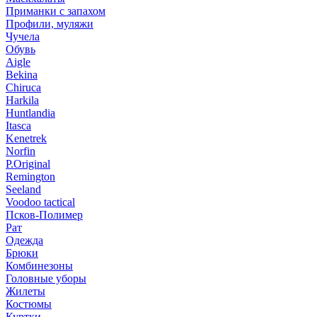
Приманки с запахом
Профили, муляжи
Чучела
Обувь
Aigle
Bekina
Chiruсa
Harkila
Huntlandia
Itasca
Kenetrek
Norfin
P.Original
Remington
Seeland
Voodoo tactical
Псков-Полимер
Рат
Одежда
Брюки
Комбинезоны
Головные уборы
Жилеты
Костюмы
Куртки