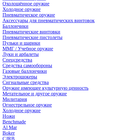
Охолощённое оружие
Холодное оружие
Пневматическое оружие
Аксессуары для пневматических винтовок
Баллончики
Пневматические винтовки
Пневматические пистолеты
Пульки и шарики
ММГ / Учебное оружие
Луки и арбалеты
Спецсредства
Средства самообороны
Газовые баллончики
Электрошокеры
Сигнальные средства
Оружие имеющее культурную ценность
Метательное и другое оружие
Милитария
Огнестрельное оружие
Холодное оружие
Ножи
Benchmade
Al Mar
Boker
CJRB