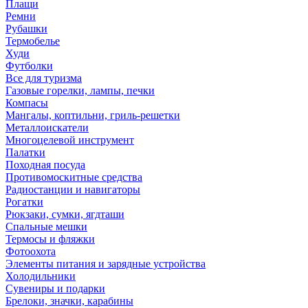
Плащи
Ремни
Рубашки
Термобелье
Худи
Футболки
Все для туризма
Газовые горелки, лампы, печки
Компасы
Мангалы, коптильни, гриль-решетки
Металлоискатели
Многоцелевой инструмент
Палатки
Походная посуда
Противомоскитные средства
Радиостанции и навигаторы
Рогатки
Рюкзаки, сумки, ягдташи
Спальные мешки
Термосы и фляжки
Фотоохота
Элементы питания и зарядные устройства
Холодильники
Сувениры и подарки
Брелоки, значки, карабины