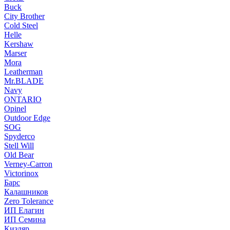
Buck
City Brother
Cold Steel
Helle
Kershaw
Marser
Mora
Leatherman
Mr.BLADE
Navy
ONTARIO
Opinel
Outdoor Edge
SOG
Spyderco
Stell Will
Old Bear
Verney-Carron
Victorinox
Барс
Калашников
Zero Tolerance
ИП Елагин
ИП Семина
Кизляр