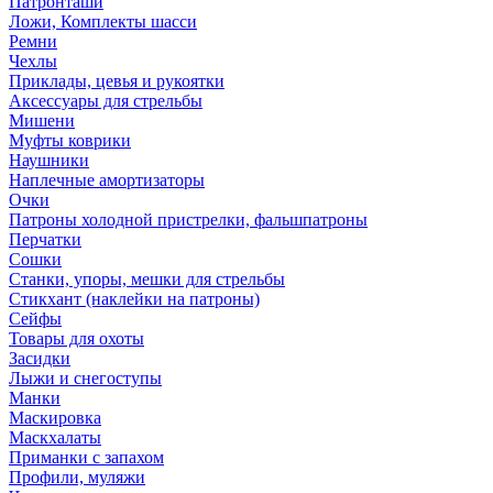
Патронташи
Ложи, Комплекты шасси
Ремни
Чехлы
Приклады, цевья и рукоятки
Аксессуары для стрельбы
Мишени
Муфты коврики
Наушники
Наплечные амортизаторы
Очки
Патроны холодной пристрелки, фальшпатроны
Перчатки
Сошки
Станки, упоры, мешки для стрельбы
Стикхант (наклейки на патроны)
Сейфы
Товары для охоты
Засидки
Лыжи и снегоступы
Манки
Маскировка
Маскхалаты
Приманки с запахом
Профили, муляжи