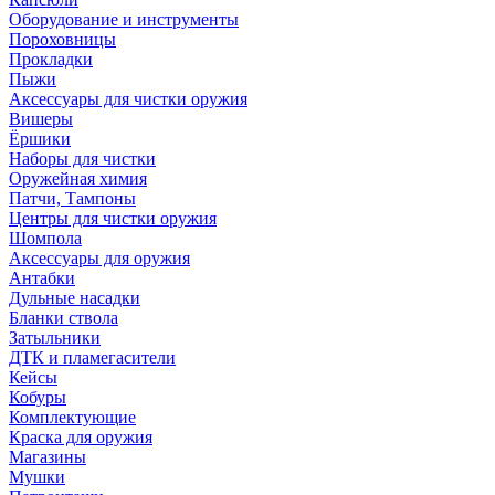
Оборудование и инструменты
Пороховницы
Прокладки
Пыжи
Аксессуары для чистки оружия
Вишеры
Ёршики
Наборы для чистки
Оружейная химия
Патчи, Тампоны
Центры для чистки оружия
Шомпола
Аксессуары для оружия
Антабки
Дульные насадки
Бланки ствола
Затыльники
ДТК и пламегасители
Кейсы
Кобуры
Комплектующие
Краска для оружия
Магазины
Мушки