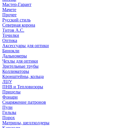
Мастер-Гарант
Мачете
Прочее
Русский стиль
Северная корона
Титов А.С.
Точилки
Оптика
Аксессуары для оптики
Бинокли
Дальномеры
Чехлы для оптики
Зрительные трубы
Коллиматоры
Кронштейны, кольца
ЛЦУ
ПНВ и Тепловизоры
Прицелы
Фонари
Снаряжение патронов
Пули
Гильзы
Порох
Матрицы, шеллхолдеры
Капсюли