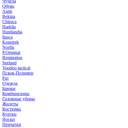
Чучела
Обувь
Aigle
Bekina
Chiruсa
Harkila
Huntlandia
Itasca
Kenetrek
Norfin
P.Original
Remington
Seeland
Voodoo tactical
Псков-Полимер
Рат
Одежда
Брюки
Комбинезоны
Головные уборы
Жилеты
Костюмы
Куртки
Носки
Перчатки