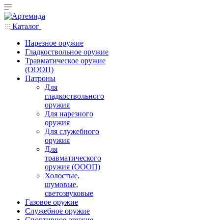
Каталог
Нарезное оружие
Гладкоствольное оружие
Травматическое оружие
(ОООП)
Патроны
Для
гладкоствольного
оружия
Для нарезного
оружия
Для служебного
оружия
Для
травматического
оружия (ОООП)
Холостые,
шумовые,
светозвуковые
Газовое оружие
Служебное оружие
Спортивное оружие