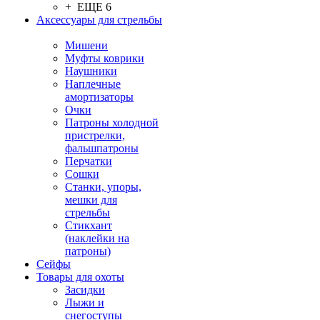
+ ЕЩЕ 6
Аксессуары для стрельбы
Мишени
Муфты коврики
Наушники
Наплечные
амортизаторы
Очки
Патроны холодной
пристрелки,
фальшпатроны
Перчатки
Сошки
Станки, упоры,
мешки для
стрельбы
Стикхант
(наклейки на
патроны)
Сейфы
Товары для охоты
Засидки
Лыжи и
снегоступы