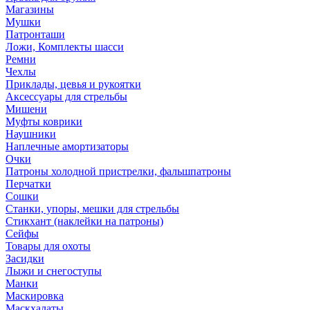
Магазины
Мушки
Патронташи
Ложи, Комплекты шасси
Ремни
Чехлы
Приклады, цевья и рукоятки
Аксессуары для стрельбы
Мишени
Муфты коврики
Наушники
Наплечные амортизаторы
Очки
Патроны холодной пристрелки, фальшпатроны
Перчатки
Сошки
Станки, упоры, мешки для стрельбы
Стикхант (наклейки на патроны)
Сейфы
Товары для охоты
Засидки
Лыжи и снегоступы
Манки
Маскировка
Маскхалаты