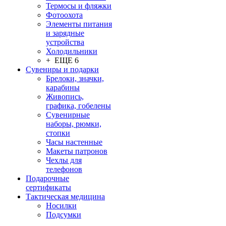
Термосы и фляжки
Фотоохота
Элементы питания
и зарядные
устройства
Холодильники
+ ЕЩЕ 6
Сувениры и подарки
Брелоки, значки,
карабины
Живопись,
графика, гобелены
Сувенирные
наборы, рюмки,
стопки
Часы настенные
Макеты патронов
Чехлы для
телефонов
Подарочные
сертификаты
Тактическая медицина
Носилки
Подсумки