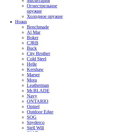
Милитария
Огнестрельное
оружие
Холодное оружие
Ножи
Benchmade
Al Mar
Boker
CJRB
Buck
City Brother
Cold Steel
Helle
Kershaw
Marser
Mora
Leatherman
Mr.BLADE
Navy
ONTARIO
Opinel
Outdoor Edge
SOG
Spyderco
Stell Will