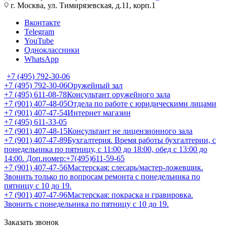
г. Москва, ул. Тимирязевская, д.11, корп.1
Вконтакте
Telegram
YouTube
Одноклассники
WhatsApp
+7 (495) 792-30-06
+7 (495) 792-30-06
Оружейный зал
+7 (495) 611-08-78
Консультант оружейного зала
+7 (901) 407-48-05
Отдела по работе с юридическими лицами
+7 (901) 407-47-54
Интернет магазин
+7 (495) 611-33-05
+7 (901) 407-48-15
Консультант не лицензионного зала
+7 (901) 407-47-89
Бухгалтерия. Время работы бухгалтерии, с
понедельника по пятницу, с 11:00 до 18:00, обед с 13:00 до
14:00. Доп.номер:+7(495)611-59-65
+7 (901) 407-47-56
Мастерская: слесарь/мастер-ложевщик.
Звонить только по вопросам ремонта с понедельника по
пятницу с 10 до 19.
+7 (901) 407-47-96
Мастерская: покраска и гравировка.
Звонить с понедельника по пятницу с 10 до 19.
Заказать звонок