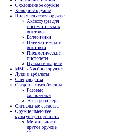
Охолощённое оружие
Холодное оружие
Пневматическое оружие
Аксессуары для
пневматических
винтовок
Баллончики
Пневматические
винтовки
Пневматические
пистолеты
Пульки и шарики
ММГ / Учебное оружие
Луки и арбалеты
Спецсредства
Средства самообороны
Газовые
баллончики
Электрошокеры
Сигнальные средства
Оружие имеющее
культурную ценность
Метательное и
другое оружие