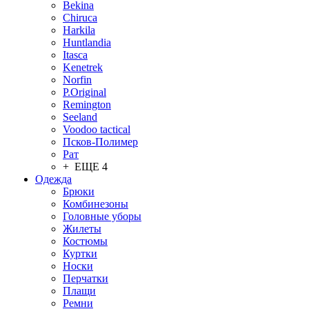
Bekina
Chiruсa
Harkila
Huntlandia
Itasca
Kenetrek
Norfin
P.Original
Remington
Seeland
Voodoo tactical
Псков-Полимер
Рат
+ ЕЩЕ 4
Одежда
Брюки
Комбинезоны
Головные уборы
Жилеты
Костюмы
Куртки
Носки
Перчатки
Плащи
Ремни