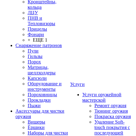
Кронштейны,
кольца
ЛЦУ
ПНВ и
Тепловизоры
Прицелы
Фонари
+ ЕЩЕ 1
Снаряжение патронов
Пули
Гильзы
Порох
Матрицы,
шеллхолдеры
Капсюли
Оборудование и
Услуги
инструменты
Пороховницы
Услуги оружейной
Прокладки
мастерской
Пыжи
Ремонт оружия
Аксессуары для чистки
Тюнинг оружия
оружия
Покраска оружия
Вишеры
Удаление Soft-
Ёршики
touch покрытия с
Наборы для чистки
последующей