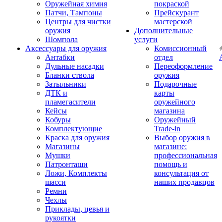
Оружейная химия
покраской
Патчи, Тампоны
Прейскурант
Центры для чистки
мастерской
оружия
Дополнительные
Шомпола
услуги
Аксессуары для оружия
Комиссионный
Антабки
отдел
Дульные насадки
Переоформление
Бланки ствола
оружия
Затыльники
Подарочные
ДТК и
карты
пламегасители
оружейного
Кейсы
магазина
Кобуры
Оружейный
Комплектующие
Trade-in
Краска для оружия
Выбор оружия в
Магазины
магазине:
Мушки
профессиональная
Патронташи
помощь и
Ложи, Комплекты
консультация от
шасси
наших продавцов
Ремни
Чехлы
Приклады, цевья и
рукоятки