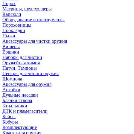
Порох
Матрицы, шеллхолдеры
Капсюли
Оборудование и инструменты
Пороховницы
Прокладки
Пыжи
Аксессуары для чистки оружия
Вишеры
Ёршики
Наборы для чистки
Оружейная химия
Патчи, Тампоны
Центры для чистки оружия
Шомпола
Аксессуары для оружия
Антабки
Дульные насадки
Бланки ствола
Затыльники
ДТК и пламегасители
Кейсы
Кобуры
Комплектующие
Краска для оружия