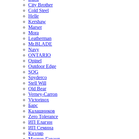
City Brother
Cold Steel
Helle
Kershaw
Marser
Mora
Leatherman
Mr.BLADE
Navy
ONTARIO
Opinel
Outdoor Edge
SOG
Spyderco
Stell Will
Old Bear
Verney-Carron
Victorinox
Барс
Калашников
Zero Tolerance
ИП Елагин
ИП Семина
Кизляр
Мастер-Гарант