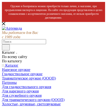
Оружие и боеприпасы можно приобрести только лично, в магазине, при
предъявлении паспорта и лицензии. На сайте эта продукция представлена в целях
ознакомления с ассортиментом розничного магазина, ее нельзя приобрести
дистанционно.
Мы работаем для Вас
с 1989 года
Каталог
По всему сайту
По каталогу
Каталог
Нарезное оружие
Гладкоствольное оружие
Травматическое оружие (ОООП)
Патроны
Для гладкоствольного оружия
Для нарезного оружия
Для служебного оружия
Для травматического оружия (ОООП)
Холостые, шумовые, светозвуковые