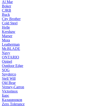
Al Mar
Boker
CJRB
Buck
City Brother
Cold Steel
Helle
Kershaw
Marser
Mora
Leatherman
Mr.BLADE
Navy
ONTARIO
Opinel
Outdoor Edge
SOG
Spyderco
Stell Will
Old Bear
Verney-Carron
Victorinox
Барс
Калашников
Zero Tolerance