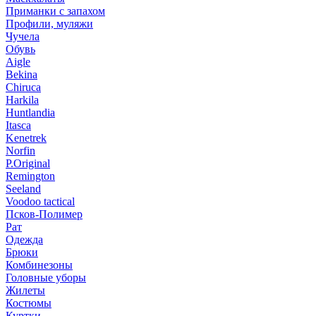
Приманки с запахом
Профили, муляжи
Чучела
Обувь
Aigle
Bekina
Chiruсa
Harkila
Huntlandia
Itasca
Kenetrek
Norfin
P.Original
Remington
Seeland
Voodoo tactical
Псков-Полимер
Рат
Одежда
Брюки
Комбинезоны
Головные уборы
Жилеты
Костюмы
Куртки