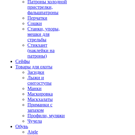
Патроны холодной
пристрелки,
фальшпатроны
Перчатки
Сошки
Станки, упоры,
мешки для
стрельбы
Стикхант
(наклейки на
патроны)
Сейфы
Товары для охоты
Засидки
Лыжи и
снегоступы
Манки
Маскировка
Маскхалаты
Приманки с
запахом
Профили, муляжи
Чучела
Обувь
Aigle