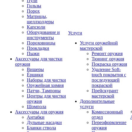
Пули
Гильзы
Порох
Матрицы,
шеллхолдеры
Капсюли
Оборудование и
Услуги
инструменты
Пороховницы
Услуги оружейной
Прокладки
мастерской
Пыжи
Ремонт оружия
Аксессуары для чистки
Тюнинг оружия
оружия
Покраска оружия
Вишеры
Удаление Soft-
Ёршики
touch покрытия с
Наборы для чистки
последующей
Оружейная химия
покраской
Патчи, Тампоны
Прейскурант
Центры для чистки
мастерской
оружия
Дополнительные
Шомпола
услуги
Аксессуары для оружия
Комиссионный
Антабки
отдел
Дульные насадки
Переоформление
Бланки ствола
оружия