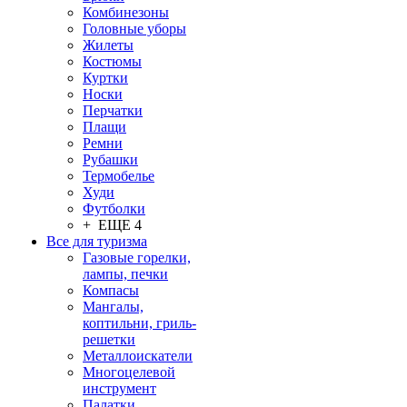
Комбинезоны
Головные уборы
Жилеты
Костюмы
Куртки
Носки
Перчатки
Плащи
Ремни
Рубашки
Термобелье
Худи
Футболки
+ ЕЩЕ 4
Все для туризма
Газовые горелки,
лампы, печки
Компасы
Мангалы,
коптильни, гриль-
решетки
Металлоискатели
Многоцелевой
инструмент
Палатки