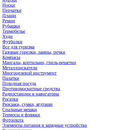
Носки
Перчатки
Плащи
Ремни
Рубашки
Термобелье
Худи
Футболки
Все для туризма
Газовые горелки, лампы, печки
Компасы
Мангалы, коптильни, гриль-решетки
Металлоискатели
Многоцелевой инструмент
Палатки
Походная посуда
Противомоскитные средства
Радиостанции и навигаторы
Рогатки
Рюкзаки, сумки, ягдташи
Спальные мешки
Термосы и фляжки
Фотоохота
Элементы питания и зарядные устройства