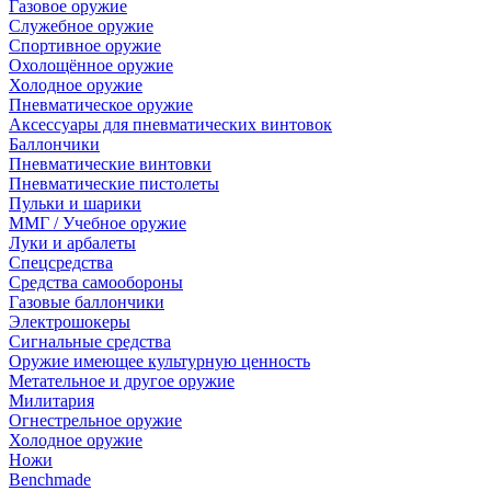
Газовое оружие
Служебное оружие
Спортивное оружие
Охолощённое оружие
Холодное оружие
Пневматическое оружие
Аксессуары для пневматических винтовок
Баллончики
Пневматические винтовки
Пневматические пистолеты
Пульки и шарики
ММГ / Учебное оружие
Луки и арбалеты
Спецсредства
Средства самообороны
Газовые баллончики
Электрошокеры
Сигнальные средства
Оружие имеющее культурную ценность
Метательное и другое оружие
Милитария
Огнестрельное оружие
Холодное оружие
Ножи
Benchmade