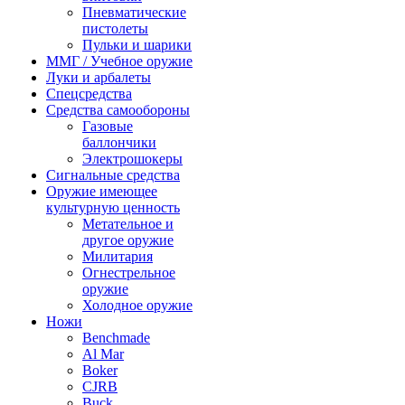
Пневматические
пистолеты
Пульки и шарики
ММГ / Учебное оружие
Луки и арбалеты
Спецсредства
Средства самообороны
Газовые
баллончики
Электрошокеры
Сигнальные средства
Оружие имеющее
культурную ценность
Метательное и
другое оружие
Милитария
Огнестрельное
оружие
Холодное оружие
Ножи
Benchmade
Al Mar
Boker
CJRB
Buck