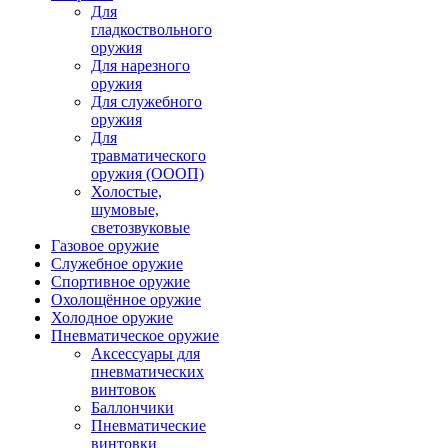
Для
гладкоствольного
оружия
Для нарезного
оружия
Для служебного
оружия
Для
травматического
оружия (ОООП)
Холостые,
шумовые,
светозвуковые
Газовое оружие
Служебное оружие
Спортивное оружие
Охолощённое оружие
Холодное оружие
Пневматическое оружие
Аксессуары для
пневматических
винтовок
Баллончики
Пневматические
винтовки