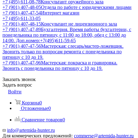
+7 (495) 611-08-78
Консультант оружейного зала
+7 (901) 407-48-05
Отдела по работе с юридическими лицами
+7 (901) 407-47-54
Интернет магазин
+7 (495) 611-33-05
+7 (901) 407-48-15
Консультант не лицензионного зала
+7 (901) 407-47-89
Бухгалтерия. Время работы бухгалтерии, с
понедельника по пятницу, с 11:00 до 18:00, обед с 13:00 до
14:00. Доп.номер:+7(495)611-59-65
+7 (901) 407-47-56
Мастерская: слесарь/мастер-ложевщик.
Звонить только по вопросам ремонта с понедельника по
пятницу с 10 до 19.
+7 (901) 407-47-96
Мастерская: покраска и гравировка.
Звонить с понедельника по пятницу с 10 до 19.
Заказать звонок
Задать вопрос
Войти
Корзина
0
Отложенные
0
Сравнение товаров
0
info@artemida-hunter.ru
Для коммерческих предложений:
commerse@artemida-hunter.ru