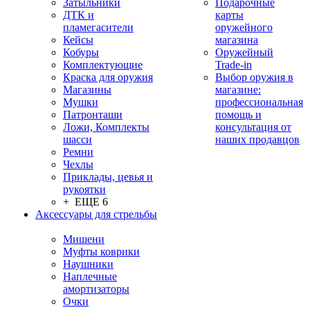
Затыльники
Подарочные
ДТК и
карты
пламегасители
оружейного
Кейсы
магазина
Кобуры
Оружейный
Комплектующие
Trade-in
Краска для оружия
Выбор оружия в
Магазины
магазине:
Мушки
профессиональная
Патронташи
помощь и
Ложи, Комплекты
консультация от
шасси
наших продавцов
Ремни
Чехлы
Приклады, цевья и
рукоятки
+ ЕЩЕ 6
Аксессуары для стрельбы
Мишени
Муфты коврики
Наушники
Наплечные
амортизаторы
Очки