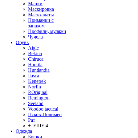
Манки
Маскировка
Маскхалаты
Приманки с
запахом
Профили, муляжи
Чучела
Обувь
Aigle
Bekina
Chiruсa
Harkila
Huntlandia
Itasca
Kenetrek
Norfin
P.Original
Remington
Seeland
Voodoo tactical
Псков-Полимер
Рат
+ ЕЩЕ 4
Одежда
Брюки