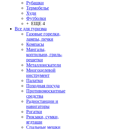
Рубашки
Термобелье
Худи
Футболки
+ ЕЩЕ 4
Все для туризма
Газовые горелки,
лампы, печки
Компасы
Мангалы,
коптильни, гриль-
решетки
Металлоискатели
Многоцелевой
инструмент
Палатки
Походная посуда
Противомоскитные
средства
Радиостанции и
навигаторы
Рогатки
Рюкзаки, сумки,
ягдташи
Спальные мешки