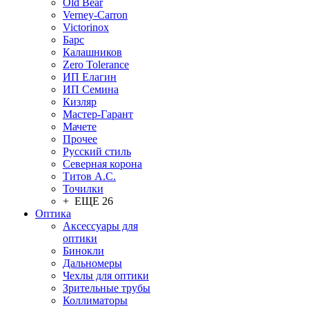
Old Bear
Verney-Carron
Victorinox
Барс
Калашников
Zero Tolerance
ИП Елагин
ИП Семина
Кизляр
Мастер-Гарант
Мачете
Прочее
Русский стиль
Северная корона
Титов А.С.
Точилки
+ ЕЩЕ 26
Оптика
Аксессуары для
оптики
Бинокли
Дальномеры
Чехлы для оптики
Зрительные трубы
Коллиматоры