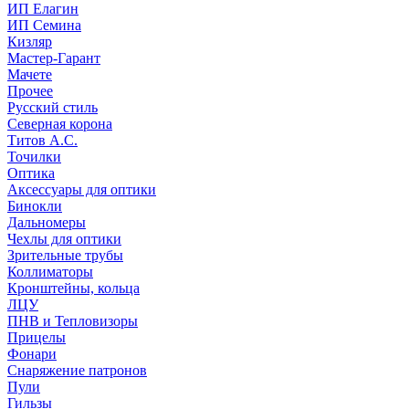
ИП Елагин
ИП Семина
Кизляр
Мастер-Гарант
Мачете
Прочее
Русский стиль
Северная корона
Титов А.С.
Точилки
Оптика
Аксессуары для оптики
Бинокли
Дальномеры
Чехлы для оптики
Зрительные трубы
Коллиматоры
Кронштейны, кольца
ЛЦУ
ПНВ и Тепловизоры
Прицелы
Фонари
Снаряжение патронов
Пули
Гильзы