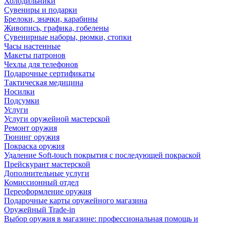
Холодильники
Сувениры и подарки
Брелоки, значки, карабины
Живопись, графика, гобелены
Сувенирные наборы, рюмки, стопки
Часы настенные
Макеты патронов
Чехлы для телефонов
Подарочные сертификаты
Тактическая медицина
Носилки
Подсумки
Услуги
Услуги оружейной мастерской
Ремонт оружия
Тюнинг оружия
Покраска оружия
Удаление Soft-touch покрытия с последующей покраской
Прейскурант мастерской
Дополнительные услуги
Комиссионный отдел
Переоформление оружия
Подарочные карты оружейного магазина
Оружейный Trade-in
Выбор оружия в магазине: профессиональная помощь и