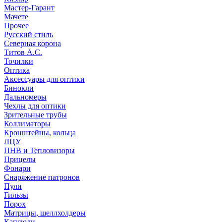
Мастер-Гарант
Мачете
Прочее
Русский стиль
Северная корона
Титов А.С.
Точилки
Оптика
Аксессуары для оптики
Бинокли
Дальномеры
Чехлы для оптики
Зрительные трубы
Коллиматоры
Кронштейны, кольца
ЛЦУ
ПНВ и Тепловизоры
Прицелы
Фонари
Снаряжение патронов
Пули
Гильзы
Порох
Матрицы, шеллхолдеры
Капсюли