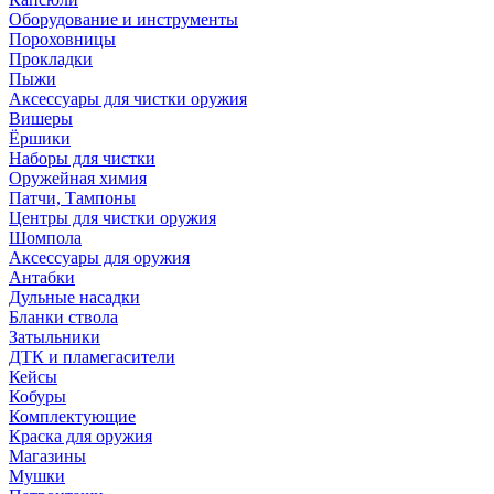
Оборудование и инструменты
Пороховницы
Прокладки
Пыжи
Аксессуары для чистки оружия
Вишеры
Ёршики
Наборы для чистки
Оружейная химия
Патчи, Тампоны
Центры для чистки оружия
Шомпола
Аксессуары для оружия
Антабки
Дульные насадки
Бланки ствола
Затыльники
ДТК и пламегасители
Кейсы
Кобуры
Комплектующие
Краска для оружия
Магазины
Мушки