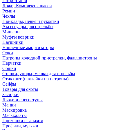
Патронташи
Ложи, Комплекты шасси
Ремни
Чехлы
Приклады, цевья и рукоятки
Аксессуары для стрельбы
Мишени
Муфты коврики
Наушники
Наплечные амортизаторы
Очки
Патроны холодной пристрелки, фальшпатроны
Перчатки
Сошки
Станки, упоры, мешки для стрельбы
Стикхант (наклейки на патроны)
Сейфы
Товары для охоты
Засидки
Лыжи и снегоступы
Манки
Маскировка
Маскхалаты
Приманки с запахом
Профили, муляжи