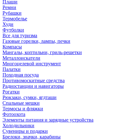
Плащи
Ремни
Рубашки
Термобелье
Худи
Футболки
Все для туризма
Газовые горелки, лампы, печки
Компасы
Мангалы, коптильни, гриль-решетки
Металлоискатели
Многоцелевой инструмент
Палатки
Походная посуда
Противомоскитные средства
Радиостанции и навигаторы
Рогатки
Рюкзаки, сумки, ягдташи
Спальные мешки
Термосы и фляжки
Фотоохота
Элементы питания и зарядные устройства
Холодильники
Сувениры и подарки
Брелоки, значки, карабины