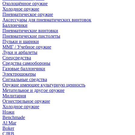
Охолощённое оружие
Холодное оружие
Пневматическое оружие
Аксессуары для пневматических винтовок
Баллончики
Пневматические винтовки
Пневматические пистолеты
Пульки и шарики
ММГ / Учебное оружие
Луки и арбалеты
Спецсредства
Средства самообороны
Газовые баллончики
Электрошокеры
Сигнальные средства
Оружие имеющее культурную ценность
Метательное и другое оружие
Милитария
Огнестрельное оружие
Холодное оружие
Ножи
Benchmade
Al Mar
Boker
CJRB