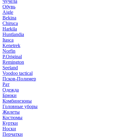
Чучела
Обувь
Aigle
Bekina
Chiruсa
Harkila
Huntlandia
Itasca
Kenetrek
Norfin
P.Original
Remington
Seeland
Voodoo tactical
Псков-Полимер
Рат
Одежда
Брюки
Комбинезоны
Головные уборы
Жилеты
Костюмы
Куртки
Носки
Перчатки