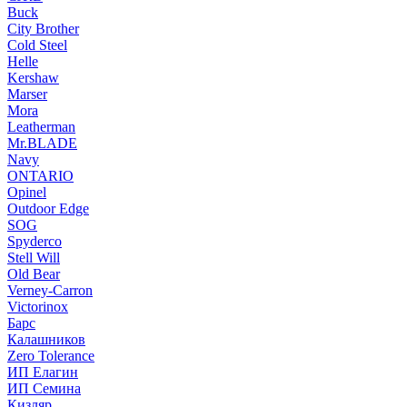
Buck
City Brother
Cold Steel
Helle
Kershaw
Marser
Mora
Leatherman
Mr.BLADE
Navy
ONTARIO
Opinel
Outdoor Edge
SOG
Spyderco
Stell Will
Old Bear
Verney-Carron
Victorinox
Барс
Калашников
Zero Tolerance
ИП Елагин
ИП Семина
Кизляр