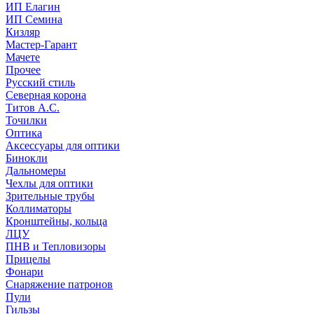
ИП Елагин
ИП Семина
Кизляр
Мастер-Гарант
Мачете
Прочее
Русский стиль
Северная корона
Титов А.С.
Точилки
Оптика
Аксессуары для оптики
Бинокли
Дальномеры
Чехлы для оптики
Зрительные трубы
Коллиматоры
Кронштейны, кольца
ЛЦУ
ПНВ и Тепловизоры
Прицелы
Фонари
Снаряжение патронов
Пули
Гильзы