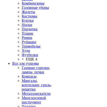
Комбинезоны
Головные уборы
Жилеты
Костюмы
Куртки
Носки
Перчатки
Плащи
Ремни
Рубашки
Термобелье
Худи
Футболки
+ ЕЩЕ 4
Все для туризма
Газовые горелки,
лампы, печки
Компасы
Мангалы,
коптильни, гриль-
решетки
Металлоискатели
Многоцелевой
инструмент
Палатки