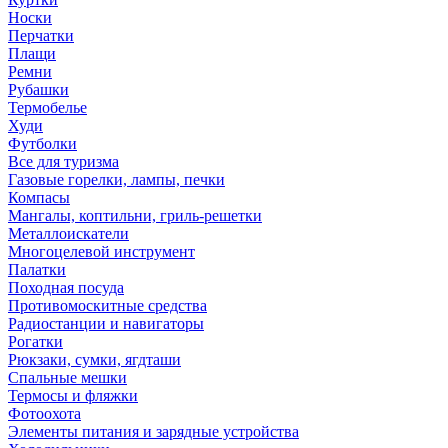
Носки
Перчатки
Плащи
Ремни
Рубашки
Термобелье
Худи
Футболки
Все для туризма
Газовые горелки, лампы, печки
Компасы
Мангалы, коптильни, гриль-решетки
Металлоискатели
Многоцелевой инструмент
Палатки
Походная посуда
Противомоскитные средства
Радиостанции и навигаторы
Рогатки
Рюкзаки, сумки, ягдташи
Спальные мешки
Термосы и фляжки
Фотоохота
Элементы питания и зарядные устройства