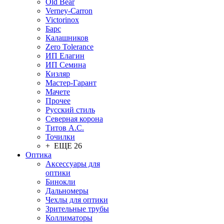
Old Bear
Verney-Carron
Victorinox
Барс
Калашников
Zero Tolerance
ИП Елагин
ИП Семина
Кизляр
Мастер-Гарант
Мачете
Прочее
Русский стиль
Северная корона
Титов А.С.
Точилки
+ ЕЩЕ 26
Оптика
Аксессуары для
оптики
Бинокли
Дальномеры
Чехлы для оптики
Зрительные трубы
Коллиматоры