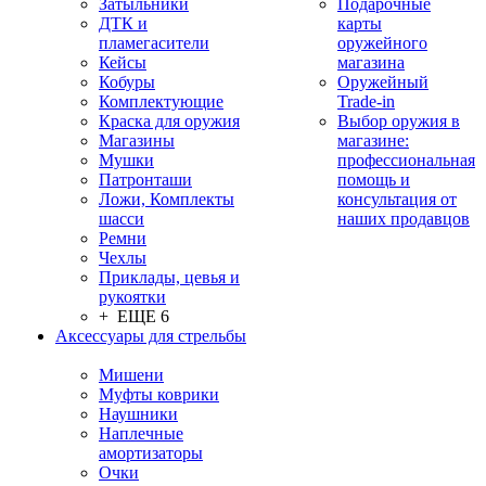
Затыльники
Подарочные
ДТК и
карты
пламегасители
оружейного
Кейсы
магазина
Кобуры
Оружейный
Комплектующие
Trade-in
Краска для оружия
Выбор оружия в
Магазины
магазине:
Мушки
профессиональная
Патронташи
помощь и
Ложи, Комплекты
консультация от
шасси
наших продавцов
Ремни
Чехлы
Приклады, цевья и
рукоятки
+ ЕЩЕ 6
Аксессуары для стрельбы
Мишени
Муфты коврики
Наушники
Наплечные
амортизаторы
Очки