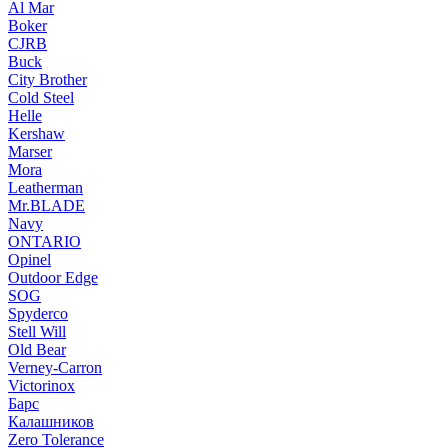
Al Mar
Boker
CJRB
Buck
City Brother
Cold Steel
Helle
Kershaw
Marser
Mora
Leatherman
Mr.BLADE
Navy
ONTARIO
Opinel
Outdoor Edge
SOG
Spyderco
Stell Will
Old Bear
Verney-Carron
Victorinox
Барс
Калашников
Zero Tolerance