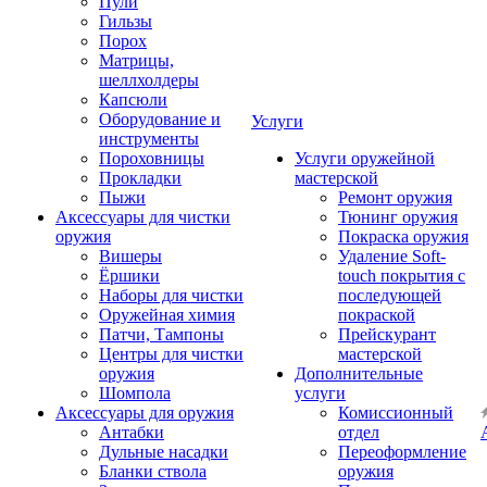
Пули
Гильзы
Порох
Матрицы,
шеллхолдеры
Капсюли
Оборудование и
Услуги
инструменты
Пороховницы
Услуги оружейной
Прокладки
мастерской
Пыжи
Ремонт оружия
Аксессуары для чистки
Тюнинг оружия
оружия
Покраска оружия
Вишеры
Удаление Soft-
Ёршики
touch покрытия с
Наборы для чистки
последующей
Оружейная химия
покраской
Патчи, Тампоны
Прейскурант
Центры для чистки
мастерской
оружия
Дополнительные
Шомпола
услуги
Аксессуары для оружия
Комиссионный
Антабки
отдел
Дульные насадки
Переоформление
Бланки ствола
оружия