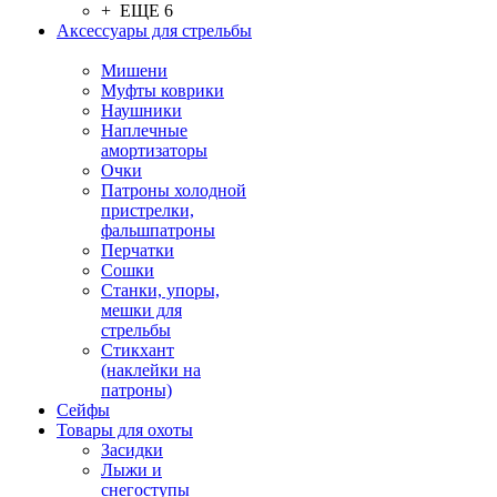
+ ЕЩЕ 6
Аксессуары для стрельбы
Мишени
Муфты коврики
Наушники
Наплечные
амортизаторы
Очки
Патроны холодной
пристрелки,
фальшпатроны
Перчатки
Сошки
Станки, упоры,
мешки для
стрельбы
Стикхант
(наклейки на
патроны)
Сейфы
Товары для охоты
Засидки
Лыжи и
снегоступы