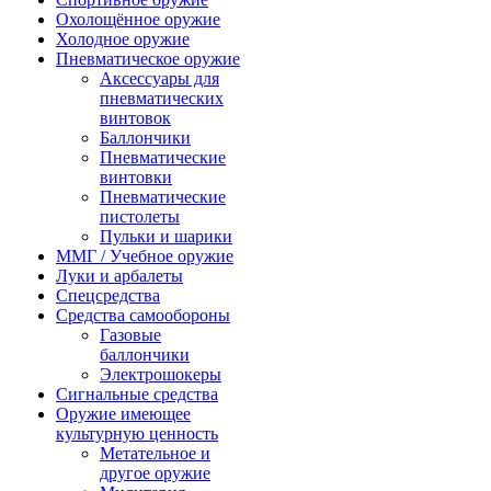
Охолощённое оружие
Холодное оружие
Пневматическое оружие
Аксессуары для
пневматических
винтовок
Баллончики
Пневматические
винтовки
Пневматические
пистолеты
Пульки и шарики
ММГ / Учебное оружие
Луки и арбалеты
Спецсредства
Средства самообороны
Газовые
баллончики
Электрошокеры
Сигнальные средства
Оружие имеющее
культурную ценность
Метательное и
другое оружие