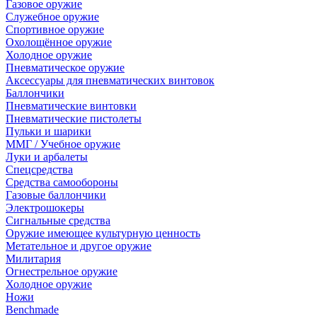
Газовое оружие
Служебное оружие
Спортивное оружие
Охолощённое оружие
Холодное оружие
Пневматическое оружие
Аксессуары для пневматических винтовок
Баллончики
Пневматические винтовки
Пневматические пистолеты
Пульки и шарики
ММГ / Учебное оружие
Луки и арбалеты
Спецсредства
Средства самообороны
Газовые баллончики
Электрошокеры
Сигнальные средства
Оружие имеющее культурную ценность
Метательное и другое оружие
Милитария
Огнестрельное оружие
Холодное оружие
Ножи
Benchmade