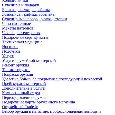
Холодильники
Сувениры и подарки
Брелоки, значки, карабины
Живопись, графика, гобелены
Сувенирные наборы, рюмки, стопки
Часы настенные
Макеты патронов
Чехлы для телефонов
Подарочные сертификаты
Тактическая медицина
Носилки
Подсумки
Услуги
Услуги оружейной мастерской
Ремонт оружия
Тюнинг оружия
Покраска оружия
Удаление Soft-touch покрытия с последующей покраской
Прейскурант мастерской
Дополнительные услуги
Комиссионный отдел
Переоформление оружия
Подарочные карты оружейного магазина
Оружейный Trade-in
Выбор оружия в магазине: профессиональная помощь и