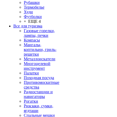
Рубашки
Термобелье
Худи
Футболки
+ ЕЩЕ 4
Все для туризма
Газовые горелки,
лампы, печки
Компасы
Мангалы,
коптильни, гриль-
решетки
Металлоискатели
Многоцелевой
инструмент
Палатки
Походная посуда
Противомоскитные
средства
Радиостанции и
навигаторы
Рогатки
Рюкзаки, сумки,
ягдташи
Спальные мешки