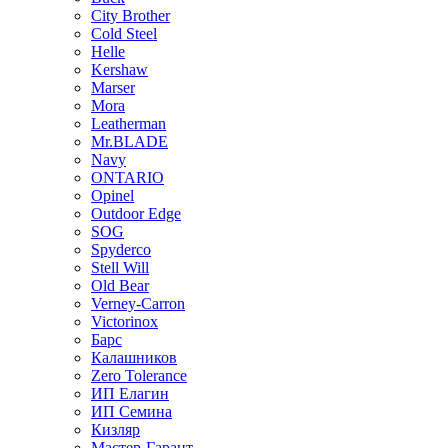
City Brother
Cold Steel
Helle
Kershaw
Marser
Mora
Leatherman
Mr.BLADE
Navy
ONTARIO
Opinel
Outdoor Edge
SOG
Spyderco
Stell Will
Old Bear
Verney-Carron
Victorinox
Барс
Калашников
Zero Tolerance
ИП Елагин
ИП Семина
Кизляр
Мастер-Гарант