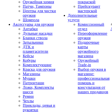
Оружейная химия
покраской
Патчи, Тампоны
Прейскурант
Центры для чистки
мастерской
оружия
Дополнительные
Шомпола
услуги
Аксессуары для оружия
Комиссионный
Антабки
отдел
Дульные насадки
Переоформление
Бланки ствола
оружия
Затыльники
Подарочные
ДТК и
карты
пламегасители
оружейного
Кейсы
магазина
Кобуры
Оружейный
Комплектующие
Trade-in
Краска для оружия
Выбор оружия в
Магазины
магазине:
Мушки
профессиональная
Патронташи
помощь и
Ложи, Комплекты
консультация от
шасси
наших продавцов
Ремни
Чехлы
Приклады, цевья и
рукоятки