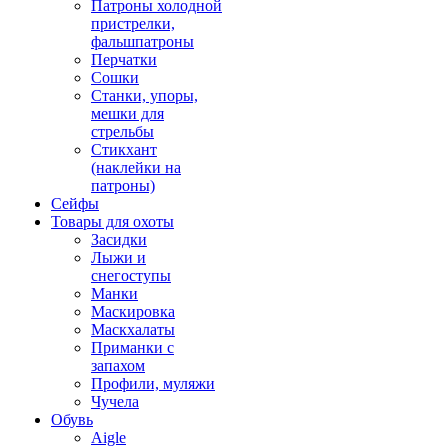
Патроны холодной
пристрелки,
фальшпатроны
Перчатки
Сошки
Станки, упоры,
мешки для
стрельбы
Стикхант
(наклейки на
патроны)
Сейфы
Товары для охоты
Засидки
Лыжи и
снегоступы
Манки
Маскировка
Маскхалаты
Приманки с
запахом
Профили, муляжи
Чучела
Обувь
Aigle