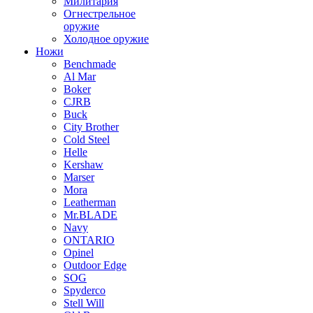
Милитария
Огнестрельное
оружие
Холодное оружие
Ножи
Benchmade
Al Mar
Boker
CJRB
Buck
City Brother
Cold Steel
Helle
Kershaw
Marser
Mora
Leatherman
Mr.BLADE
Navy
ONTARIO
Opinel
Outdoor Edge
SOG
Spyderco
Stell Will