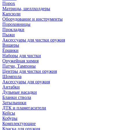
Порох
Матрицы, шеллхолдеры
Капсюли
Оборудование и инструменты
Пороховницы
Прокладки
Пыжи
Аксессуары для чистки оружия
Вишеры
Ёршики
Наборы для чистки
Оружейная химия
Патчи, Тампоны
Центры для чистки оружия
Шомпола
Аксессуары для оружия
Антабки
Дульные насадки
Бланки ствола
Затыльники
ДТК и пламегасители
Кейсы
Кобуры
Комплектующие
Краска для оружия