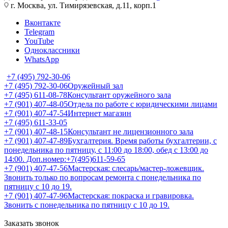
г. Москва, ул. Тимирязевская, д.11, корп.1
Вконтакте
Telegram
YouTube
Одноклассники
WhatsApp
+7 (495) 792-30-06
+7 (495) 792-30-06
Оружейный зал
+7 (495) 611-08-78
Консультант оружейного зала
+7 (901) 407-48-05
Отдела по работе с юридическими лицами
+7 (901) 407-47-54
Интернет магазин
+7 (495) 611-33-05
+7 (901) 407-48-15
Консультант не лицензионного зала
+7 (901) 407-47-89
Бухгалтерия. Время работы бухгалтерии, с
понедельника по пятницу, с 11:00 до 18:00, обед с 13:00 до
14:00. Доп.номер:+7(495)611-59-65
+7 (901) 407-47-56
Мастерская: слесарь/мастер-ложевщик.
Звонить только по вопросам ремонта с понедельника по
пятницу с 10 до 19.
+7 (901) 407-47-96
Мастерская: покраска и гравировка.
Звонить с понедельника по пятницу с 10 до 19.
Заказать звонок