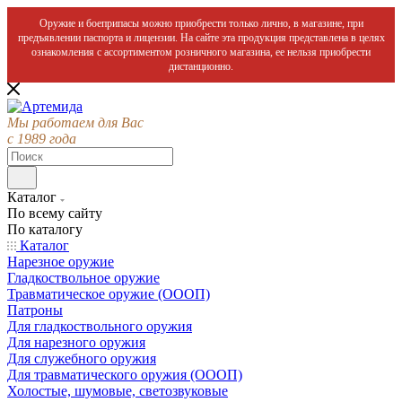
Оружие и боеприпасы можно приобрести только лично, в магазине, при
предъявлении паспорта и лицензии. На сайте эта продукция представлена в целях
ознакомления с ассортиментом розничного магазина, ее нельзя приобрести
дистанционно.
Мы работаем для Вас
с 1989 года
Каталог
По всему сайту
По каталогу
Каталог
Нарезное оружие
Гладкоствольное оружие
Травматическое оружие (ОООП)
Патроны
Для гладкоствольного оружия
Для нарезного оружия
Для служебного оружия
Для травматического оружия (ОООП)
Холостые, шумовые, светозвуковые