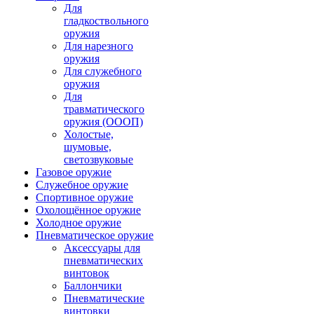
Для
гладкоствольного
оружия
Для нарезного
оружия
Для служебного
оружия
Для
травматического
оружия (ОООП)
Холостые,
шумовые,
светозвуковые
Газовое оружие
Служебное оружие
Спортивное оружие
Охолощённое оружие
Холодное оружие
Пневматическое оружие
Аксессуары для
пневматических
винтовок
Баллончики
Пневматические
винтовки