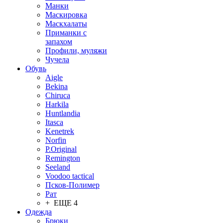
Манки
Маскировка
Маскхалаты
Приманки с
запахом
Профили, муляжи
Чучела
Обувь
Aigle
Bekina
Chiruсa
Harkila
Huntlandia
Itasca
Kenetrek
Norfin
P.Original
Remington
Seeland
Voodoo tactical
Псков-Полимер
Рат
+ ЕЩЕ 4
Одежда
Брюки