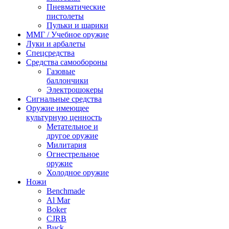
Пневматические
пистолеты
Пульки и шарики
ММГ / Учебное оружие
Луки и арбалеты
Спецсредства
Средства самообороны
Газовые
баллончики
Электрошокеры
Сигнальные средства
Оружие имеющее
культурную ценность
Метательное и
другое оружие
Милитария
Огнестрельное
оружие
Холодное оружие
Ножи
Benchmade
Al Mar
Boker
CJRB
Buck