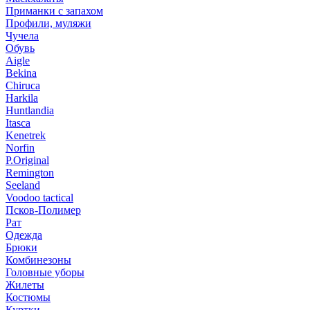
Приманки с запахом
Профили, муляжи
Чучела
Обувь
Aigle
Bekina
Chiruсa
Harkila
Huntlandia
Itasca
Kenetrek
Norfin
P.Original
Remington
Seeland
Voodoo tactical
Псков-Полимер
Рат
Одежда
Брюки
Комбинезоны
Головные уборы
Жилеты
Костюмы
Куртки