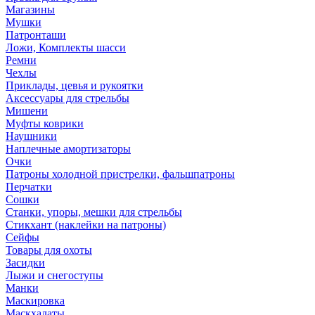
Магазины
Мушки
Патронташи
Ложи, Комплекты шасси
Ремни
Чехлы
Приклады, цевья и рукоятки
Аксессуары для стрельбы
Мишени
Муфты коврики
Наушники
Наплечные амортизаторы
Очки
Патроны холодной пристрелки, фальшпатроны
Перчатки
Сошки
Станки, упоры, мешки для стрельбы
Стикхант (наклейки на патроны)
Сейфы
Товары для охоты
Засидки
Лыжи и снегоступы
Манки
Маскировка
Маскхалаты