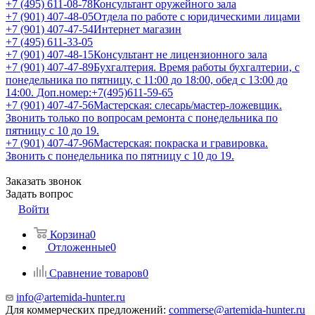
+7 (495) 611-08-78
Консультант оружейного зала
+7 (901) 407-48-05
Отдела по работе с юридическими лицами
+7 (901) 407-47-54
Интернет магазин
+7 (495) 611-33-05
+7 (901) 407-48-15
Консультант не лицензионного зала
+7 (901) 407-47-89
Бухгалтерия. Время работы бухгалтерии, с
понедельника по пятницу, с 11:00 до 18:00, обед с 13:00 до
14:00. Доп.номер:+7(495)611-59-65
+7 (901) 407-47-56
Мастерская: слесарь/мастер-ложевщик.
Звонить только по вопросам ремонта с понедельника по
пятницу с 10 до 19.
+7 (901) 407-47-96
Мастерская: покраска и гравировка.
Звонить с понедельника по пятницу с 10 до 19.
Заказать звонок
Задать вопрос
Войти
Корзина
0
Отложенные
0
Сравнение товаров
0
info@artemida-hunter.ru
Для коммерческих предложений:
commerse@artemida-hunter.ru