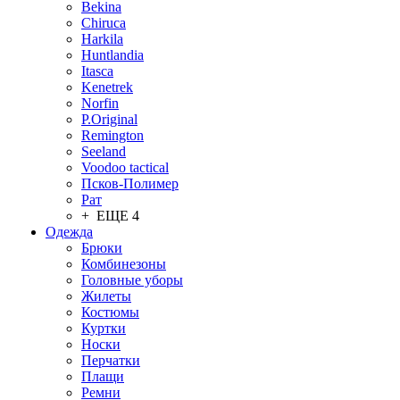
Bekina
Chiruсa
Harkila
Huntlandia
Itasca
Kenetrek
Norfin
P.Original
Remington
Seeland
Voodoo tactical
Псков-Полимер
Рат
+ ЕЩЕ 4
Одежда
Брюки
Комбинезоны
Головные уборы
Жилеты
Костюмы
Куртки
Носки
Перчатки
Плащи
Ремни