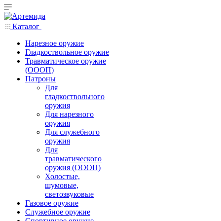
Каталог
Нарезное оружие
Гладкоствольное оружие
Травматическое оружие
(ОООП)
Патроны
Для
гладкоствольного
оружия
Для нарезного
оружия
Для служебного
оружия
Для
травматического
оружия (ОООП)
Холостые,
шумовые,
светозвуковые
Газовое оружие
Служебное оружие
Спортивное оружие