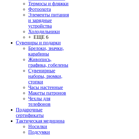
Термосы и фляжки
Фотоохота
Элементы питания
и зарядные
устройства
Холодильники
+ ЕЩЕ 6
Сувениры и подарки
Брелоки, значки,
карабины
Живопись,
графика, гобелены
Сувенирные
наборы, рюмки,
стопки
Часы настенные
Макеты патронов
Чехлы для
телефонов
Подарочные
сертификаты
Тактическая медицина
Носилки
Подсумки