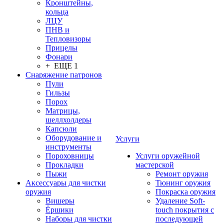
Кронштейны,
кольца
ЛЦУ
ПНВ и
Тепловизоры
Прицелы
Фонари
+ ЕЩЕ 1
Снаряжение патронов
Пули
Гильзы
Порох
Матрицы,
шеллхолдеры
Капсюли
Оборудование и
Услуги
инструменты
Пороховницы
Услуги оружейной
Прокладки
мастерской
Пыжи
Ремонт оружия
Аксессуары для чистки
Тюнинг оружия
оружия
Покраска оружия
Вишеры
Удаление Soft-
Ёршики
touch покрытия с
Наборы для чистки
последующей