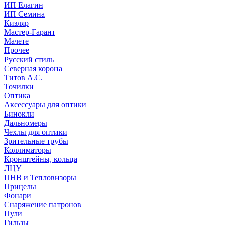
ИП Елагин
ИП Семина
Кизляр
Мастер-Гарант
Мачете
Прочее
Русский стиль
Северная корона
Титов А.С.
Точилки
Оптика
Аксессуары для оптики
Бинокли
Дальномеры
Чехлы для оптики
Зрительные трубы
Коллиматоры
Кронштейны, кольца
ЛЦУ
ПНВ и Тепловизоры
Прицелы
Фонари
Снаряжение патронов
Пули
Гильзы