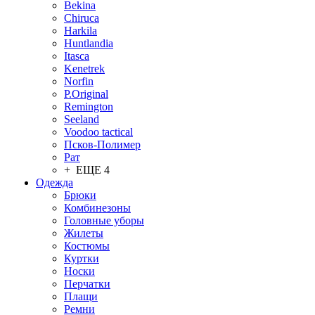
Bekina
Chiruсa
Harkila
Huntlandia
Itasca
Kenetrek
Norfin
P.Original
Remington
Seeland
Voodoo tactical
Псков-Полимер
Рат
+ ЕЩЕ 4
Одежда
Брюки
Комбинезоны
Головные уборы
Жилеты
Костюмы
Куртки
Носки
Перчатки
Плащи
Ремни