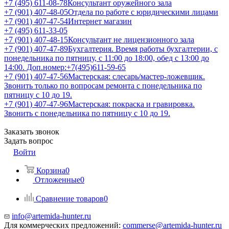
+7 (495) 611-08-78
Консультант оружейного зала
+7 (901) 407-48-05
Отдела по работе с юридическими лицами
+7 (901) 407-47-54
Интернет магазин
+7 (495) 611-33-05
+7 (901) 407-48-15
Консультант не лицензионного зала
+7 (901) 407-47-89
Бухгалтерия. Время работы бухгалтерии, с
понедельника по пятницу, с 11:00 до 18:00, обед с 13:00 до
14:00. Доп.номер:+7(495)611-59-65
+7 (901) 407-47-56
Мастерская: слесарь/мастер-ложевщик.
Звонить только по вопросам ремонта с понедельника по
пятницу с 10 до 19.
+7 (901) 407-47-96
Мастерская: покраска и гравировка.
Звонить с понедельника по пятницу с 10 до 19.
Заказать звонок
Задать вопрос
Войти
Корзина
0
Отложенные
0
Сравнение товаров
0
info@artemida-hunter.ru
Для коммерческих предложений:
commerse@artemida-hunter.ru