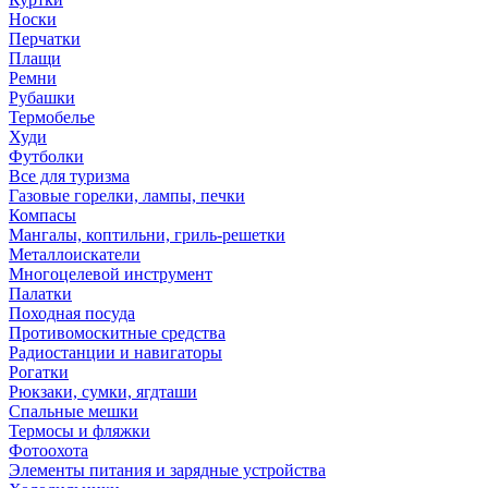
Носки
Перчатки
Плащи
Ремни
Рубашки
Термобелье
Худи
Футболки
Все для туризма
Газовые горелки, лампы, печки
Компасы
Мангалы, коптильни, гриль-решетки
Металлоискатели
Многоцелевой инструмент
Палатки
Походная посуда
Противомоскитные средства
Радиостанции и навигаторы
Рогатки
Рюкзаки, сумки, ягдташи
Спальные мешки
Термосы и фляжки
Фотоохота
Элементы питания и зарядные устройства