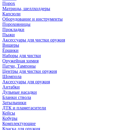
Порох
Матрицы, шеллхолдеры
Капсюли
Оборудование и инструменты
Пороховницы
Прокладки
Пыжи
Аксессуары для чистки оружия
Вишеры
Ёршики
Наборы для чистки
Оружейная химия
Патчи, Тампоны
Центры для чистки оружия
Шомпола
Аксессуары для оружия
Антабки
Дульные насадки
Бланки ствола
Затыльники
ДТК и пламегасители
Кейсы
Кобуры
Комплектующие
Краска для оружия