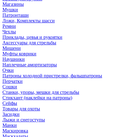
Магазины
Мушки
Патронташи
Ложи, Комплекты шасси
Ремни
Чехлы
Приклады, цевья и рукоятки
Аксессуары для стрельбы
Мишени
Муфты коврики
Наушники
Наплечные амортизаторы
Очки
Патроны холодной пристрелки, фальшпатроны
Перчатки
Сошки
Станки, упоры, мешки для стрельбы
Стикхант (наклейки на патроны)
Сейфы
Товары для охоты
Засидки
Лыжи и снегоступы
Манки
Маскировка
Маскхалаты