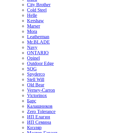
City Brother
Cold Steel
Helle
Kershaw
Marser
Mora
Leatherman
Mr.BLADE
Navy
ONTARIO
Opinel
Outdoor Edge
SOG
Spyderco
Stell Will
Old Bear
Verney-Carron
Victorinox
Барс
Калашников
Zero Tolerance
ИП Елагин
ИП Семина
Кизляр
Мастер-Гарант