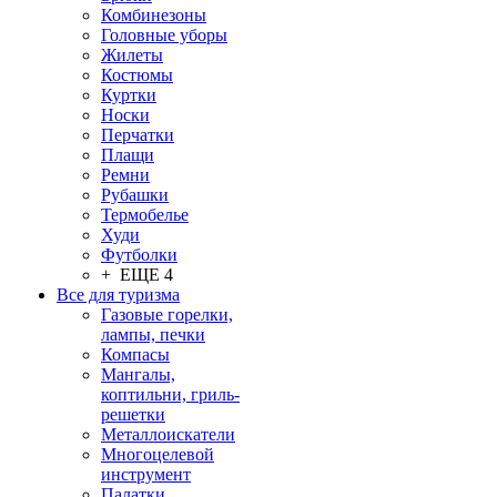
Комбинезоны
Головные уборы
Жилеты
Костюмы
Куртки
Носки
Перчатки
Плащи
Ремни
Рубашки
Термобелье
Худи
Футболки
+ ЕЩЕ 4
Все для туризма
Газовые горелки,
лампы, печки
Компасы
Мангалы,
коптильни, гриль-
решетки
Металлоискатели
Многоцелевой
инструмент
Палатки