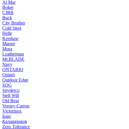
Al Mar
Boker
CJRB
Buck
City Brother
Cold Steel
Helle
Kershaw
Marser
Mora
Leatherman
Mr.BLADE
Navy
ONTARIO
Opinel
Outdoor Edge
SOG
Spyderco
Stell Will
Old Bear
Verney-Carron
Victorinox
Барс
Калашников
Zero Tolerance