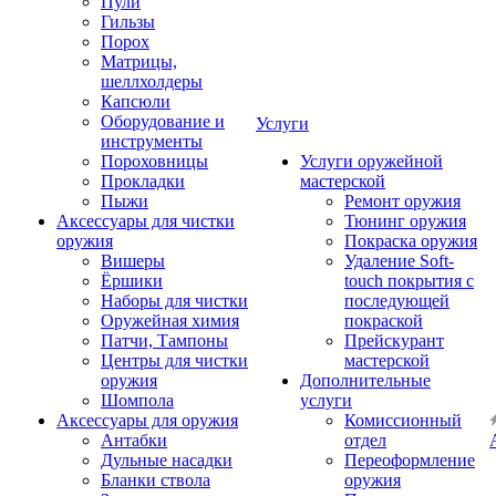
Пули
Гильзы
Порох
Матрицы,
шеллхолдеры
Капсюли
Оборудование и
Услуги
инструменты
Пороховницы
Услуги оружейной
Прокладки
мастерской
Пыжи
Ремонт оружия
Аксессуары для чистки
Тюнинг оружия
оружия
Покраска оружия
Вишеры
Удаление Soft-
Ёршики
touch покрытия с
Наборы для чистки
последующей
Оружейная химия
покраской
Патчи, Тампоны
Прейскурант
Центры для чистки
мастерской
оружия
Дополнительные
Шомпола
услуги
Аксессуары для оружия
Комиссионный
Антабки
отдел
Дульные насадки
Переоформление
Бланки ствола
оружия