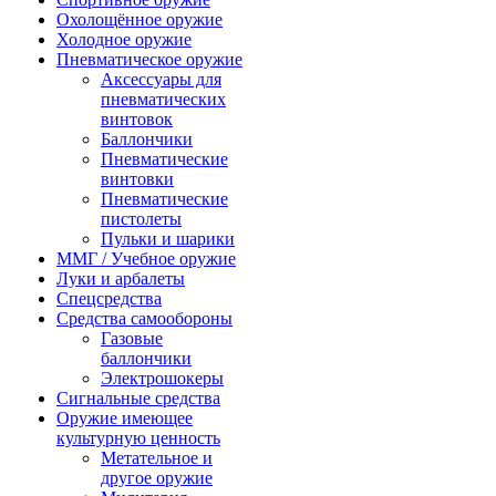
Охолощённое оружие
Холодное оружие
Пневматическое оружие
Аксессуары для
пневматических
винтовок
Баллончики
Пневматические
винтовки
Пневматические
пистолеты
Пульки и шарики
ММГ / Учебное оружие
Луки и арбалеты
Спецсредства
Средства самообороны
Газовые
баллончики
Электрошокеры
Сигнальные средства
Оружие имеющее
культурную ценность
Метательное и
другое оружие