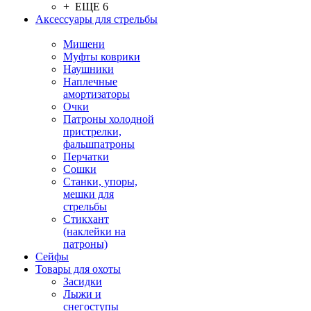
+ ЕЩЕ 6
Аксессуары для стрельбы
Мишени
Муфты коврики
Наушники
Наплечные
амортизаторы
Очки
Патроны холодной
пристрелки,
фальшпатроны
Перчатки
Сошки
Станки, упоры,
мешки для
стрельбы
Стикхант
(наклейки на
патроны)
Сейфы
Товары для охоты
Засидки
Лыжи и
снегоступы