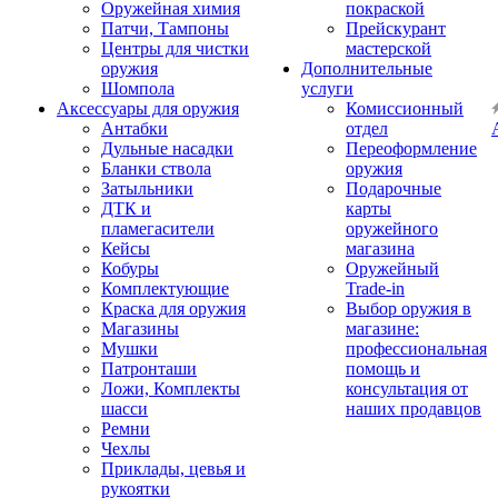
Оружейная химия
покраской
Патчи, Тампоны
Прейскурант
Центры для чистки
мастерской
оружия
Дополнительные
Шомпола
услуги
Аксессуары для оружия
Комиссионный
Антабки
отдел
Дульные насадки
Переоформление
Бланки ствола
оружия
Затыльники
Подарочные
ДТК и
карты
пламегасители
оружейного
Кейсы
магазина
Кобуры
Оружейный
Комплектующие
Trade-in
Краска для оружия
Выбор оружия в
Магазины
магазине:
Мушки
профессиональная
Патронташи
помощь и
Ложи, Комплекты
консультация от
шасси
наших продавцов
Ремни
Чехлы
Приклады, цевья и
рукоятки