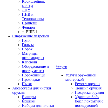
Кронштейны,
кольца
ЛЦУ
ПНВ и
Тепловизоры
Прицелы
Фонари
+ ЕЩЕ 1
Снаряжение патронов
Пули
Гильзы
Порох
Матрицы,
шеллхолдеры
Капсюли
Оборудование и
Услуги
инструменты
Пороховницы
Услуги оружейной
Прокладки
мастерской
Пыжи
Ремонт оружия
Аксессуары для чистки
Тюнинг оружия
оружия
Покраска оружия
Вишеры
Удаление Soft-
Ёршики
touch покрытия с
Наборы для чистки
последующей