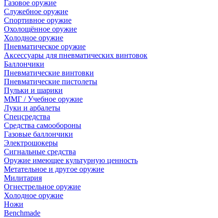
Газовое оружие
Служебное оружие
Спортивное оружие
Охолощённое оружие
Холодное оружие
Пневматическое оружие
Аксессуары для пневматических винтовок
Баллончики
Пневматические винтовки
Пневматические пистолеты
Пульки и шарики
ММГ / Учебное оружие
Луки и арбалеты
Спецсредства
Средства самообороны
Газовые баллончики
Электрошокеры
Сигнальные средства
Оружие имеющее культурную ценность
Метательное и другое оружие
Милитария
Огнестрельное оружие
Холодное оружие
Ножи
Benchmade