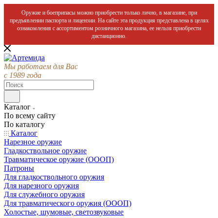
Оружие и боеприпасы можно приобрести только лично, в магазине, при
предъявлении паспорта и лицензии. На сайте эта продукция представлена в целях
ознакомления с ассортиментом розничного магазина, ее нельзя приобрести
дистанционно.
Мы работаем для Вас
с 1989 года
Каталог
По всему сайту
По каталогу
Каталог
Нарезное оружие
Гладкоствольное оружие
Травматическое оружие (ОООП)
Патроны
Для гладкоствольного оружия
Для нарезного оружия
Для служебного оружия
Для травматического оружия (ОООП)
Холостые, шумовые, светозвуковые