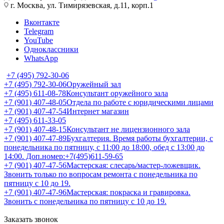
г. Москва, ул. Тимирязевская, д.11, корп.1
Вконтакте
Telegram
YouTube
Одноклассники
WhatsApp
+7 (495) 792-30-06
+7 (495) 792-30-06
Оружейный зал
+7 (495) 611-08-78
Консультант оружейного зала
+7 (901) 407-48-05
Отдела по работе с юридическими лицами
+7 (901) 407-47-54
Интернет магазин
+7 (495) 611-33-05
+7 (901) 407-48-15
Консультант не лицензионного зала
+7 (901) 407-47-89
Бухгалтерия. Время работы бухгалтерии, с
понедельника по пятницу, с 11:00 до 18:00, обед с 13:00 до
14:00. Доп.номер:+7(495)611-59-65
+7 (901) 407-47-56
Мастерская: слесарь/мастер-ложевщик.
Звонить только по вопросам ремонта с понедельника по
пятницу с 10 до 19.
+7 (901) 407-47-96
Мастерская: покраска и гравировка.
Звонить с понедельника по пятницу с 10 до 19.
Заказать звонок