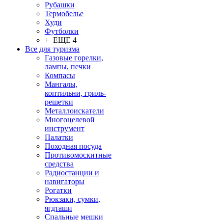
Рубашки
Термобелье
Худи
Футболки
+ ЕЩЕ 4
Все для туризма
Газовые горелки,
лампы, печки
Компасы
Мангалы,
коптильни, гриль-
решетки
Металлоискатели
Многоцелевой
инструмент
Палатки
Походная посуда
Противомоскитные
средства
Радиостанции и
навигаторы
Рогатки
Рюкзаки, сумки,
ягдташи
Спальные мешки