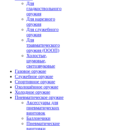
Для
гладкоствольного
оружия
Для нарезного
оружия
Для служебного
оружия
Для
травматического
оружия (ОООП)
Холостые,
шумовые,
светозвуковые
Газовое оружие
Служебное оружие
Спортивное оружие
Охолощённое оружие
Холодное оружие
Пневматическое оружие
Аксессуары для
пневматических
винтовок
Баллончики
Пневматические
винтовки