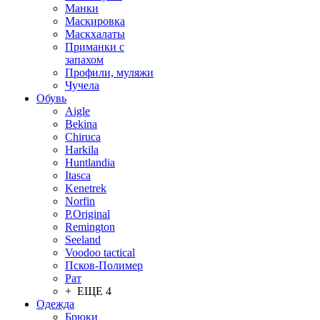
Манки
Маскировка
Маскхалаты
Приманки с
запахом
Профили, муляжи
Чучела
Обувь
Aigle
Bekina
Chiruсa
Harkila
Huntlandia
Itasca
Kenetrek
Norfin
P.Original
Remington
Seeland
Voodoo tactical
Псков-Полимер
Рат
+ ЕЩЕ 4
Одежда
Брюки