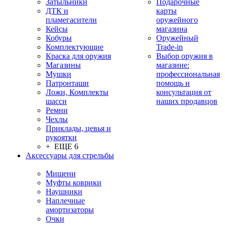
Затыльники
Подарочные
ДТК и
карты
пламегасители
оружейного
Кейсы
магазина
Кобуры
Оружейный
Комплектующие
Trade-in
Краска для оружия
Выбор оружия в
Магазины
магазине:
Мушки
профессиональная
Патронташи
помощь и
Ложи, Комплекты
консультация от
шасси
наших продавцов
Ремни
Чехлы
Приклады, цевья и
рукоятки
+ ЕЩЕ 6
Аксессуары для стрельбы
Мишени
Муфты коврики
Наушники
Наплечные
амортизаторы
Очки