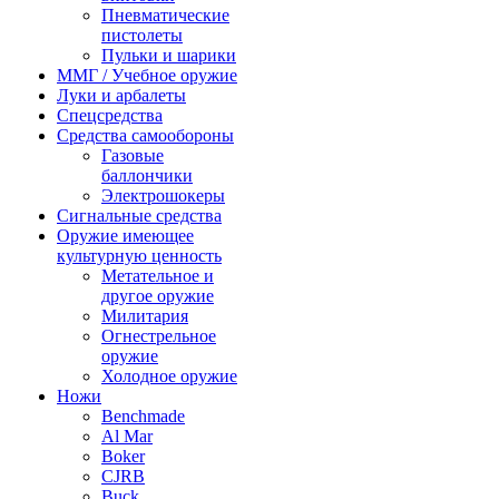
Пневматические
пистолеты
Пульки и шарики
ММГ / Учебное оружие
Луки и арбалеты
Спецсредства
Средства самообороны
Газовые
баллончики
Электрошокеры
Сигнальные средства
Оружие имеющее
культурную ценность
Метательное и
другое оружие
Милитария
Огнестрельное
оружие
Холодное оружие
Ножи
Benchmade
Al Mar
Boker
CJRB
Buck