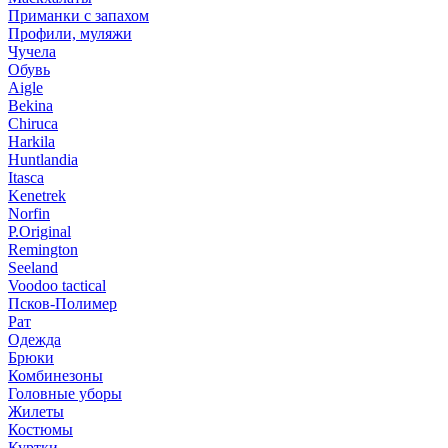
Приманки с запахом
Профили, муляжи
Чучела
Обувь
Aigle
Bekina
Chiruсa
Harkila
Huntlandia
Itasca
Kenetrek
Norfin
P.Original
Remington
Seeland
Voodoo tactical
Псков-Полимер
Рат
Одежда
Брюки
Комбинезоны
Головные уборы
Жилеты
Костюмы
Куртки