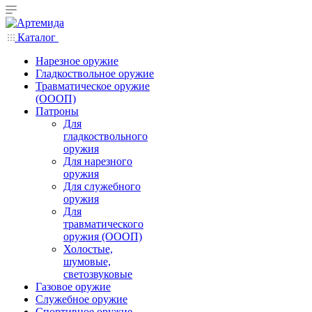
Каталог
Нарезное оружие
Гладкоствольное оружие
Травматическое оружие
(ОООП)
Патроны
Для
гладкоствольного
оружия
Для нарезного
оружия
Для служебного
оружия
Для
травматического
оружия (ОООП)
Холостые,
шумовые,
светозвуковые
Газовое оружие
Служебное оружие
Спортивное оружие