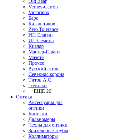
Old Bear
Verney-Carron
Victorinox
Барс
Калашников
Zero Tolerance
ИП Елагин
ИП Семина
Кизляр
Мастер-Гарант
Мачете
Прочее
Русский стиль
Северная корона
Титов А.С.
Точилки
+ ЕЩЕ 26
Оптика
Аксессуары для
оптики
Бинокли
Дальномеры
Чехлы для оптики
Зрительные трубы
Коллиматоры