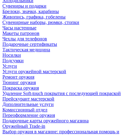
Холодильники
Сувениры и подарки
Брелоки, значки, карабины
Живопись, графика, гобелены
Сувенирные наборы, рюмки, стопки
Часы настенные
Макеты патронов
Чехлы для телефонов
Подарочные сертификаты
Тактическая медицина
Носилки
Подсумки
Услуги
Услуги оружейной мастерской
Ремонт оружия
Тюнинг оружия
Покраска оружия
Удаление Soft-touch покрытия с последующей покраской
Прейскурант мастерской
Дополнительные услуги
Комиссионный отдел
Переоформление оружия
Подарочные карты оружейного магазина
Оружейный Trade-in
Выбор оружия в магазине: профессиональная помощь и