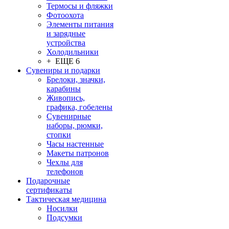
Термосы и фляжки
Фотоохота
Элементы питания
и зарядные
устройства
Холодильники
+ ЕЩЕ 6
Сувениры и подарки
Брелоки, значки,
карабины
Живопись,
графика, гобелены
Сувенирные
наборы, рюмки,
стопки
Часы настенные
Макеты патронов
Чехлы для
телефонов
Подарочные
сертификаты
Тактическая медицина
Носилки
Подсумки