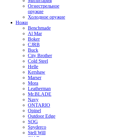
Милитария
Огнестрельное
оружие
Холодное оружие
Ножи
Benchmade
Al Mar
Boker
CJRB
Buck
City Brother
Cold Steel
Helle
Kershaw
Marser
Mora
Leatherman
Mr.BLADE
Navy
ONTARIO
Opinel
Outdoor Edge
SOG
Spyderco
Stell Will