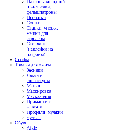
Патроны холодной
пристрелки,
фальшпатроны
Перчатки
Сошки
Станки, упоры,
мешки для
стрельбы
Стикхант
(наклейки на
патроны)
Сейфы
Товары для охоты
Засидки
Лыжи и
снегоступы
Манки
Маскировка
Маскхалаты
Приманки с
запахом
Профили, муляжи
Чучела
Обувь
Aigle