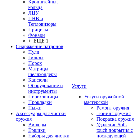
Кронштейны,
кольца
ЛЦУ
ПНВ и
Тепловизоры
Прицелы
Фонари
+ ЕЩЕ 1
Снаряжение патронов
Пули
Гильзы
Порох
Матрицы,
шеллхолдеры
Капсюли
Оборудование и
Услуги
инструменты
Пороховницы
Услуги оружейной
Прокладки
мастерской
Пыжи
Ремонт оружия
Аксессуары для чистки
Тюнинг оружия
оружия
Покраска оружия
Вишеры
Удаление Soft-
Ёршики
touch покрытия с
Наборы для чистки
последующей