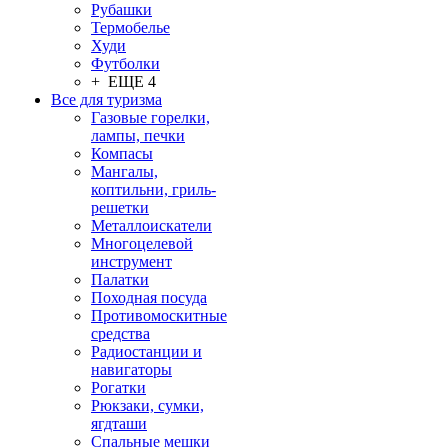
Рубашки
Термобелье
Худи
Футболки
+ ЕЩЕ 4
Все для туризма
Газовые горелки,
лампы, печки
Компасы
Мангалы,
коптильни, гриль-
решетки
Металлоискатели
Многоцелевой
инструмент
Палатки
Походная посуда
Противомоскитные
средства
Радиостанции и
навигаторы
Рогатки
Рюкзаки, сумки,
ягдташи
Спальные мешки