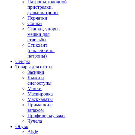
Патроны холодной
пристрелки,
фальшпатроны
Перчатки
Сошки
Станки, упоры,
мешки для
стрельбы
Стикхант
(наклейки на
патроны)
Сейфы
Товары для охоты
Засидки
Лыжи и
снегоступы
Манки
Маскировка
Маскхалаты
Приманки с
запахом
Профили, муляжи
Чучела
Обувь
Aigle