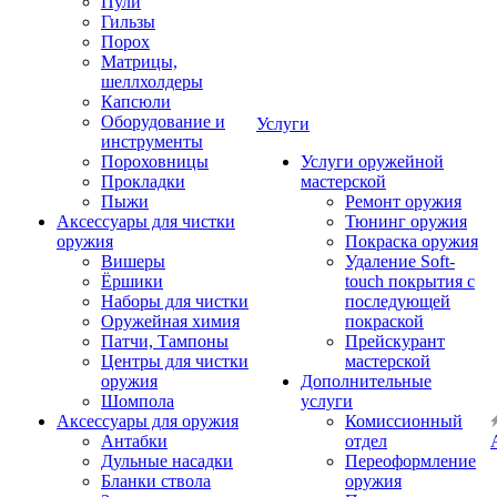
Пули
Гильзы
Порох
Матрицы,
шеллхолдеры
Капсюли
Оборудование и
Услуги
инструменты
Пороховницы
Услуги оружейной
Прокладки
мастерской
Пыжи
Ремонт оружия
Аксессуары для чистки
Тюнинг оружия
оружия
Покраска оружия
Вишеры
Удаление Soft-
Ёршики
touch покрытия с
Наборы для чистки
последующей
Оружейная химия
покраской
Патчи, Тампоны
Прейскурант
Центры для чистки
мастерской
оружия
Дополнительные
Шомпола
услуги
Аксессуары для оружия
Комиссионный
Антабки
отдел
Дульные насадки
Переоформление
Бланки ствола
оружия