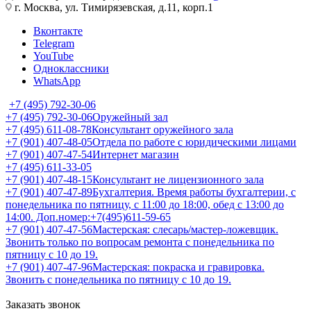
г. Москва, ул. Тимирязевская, д.11, корп.1
Вконтакте
Telegram
YouTube
Одноклассники
WhatsApp
+7 (495) 792-30-06
+7 (495) 792-30-06
Оружейный зал
+7 (495) 611-08-78
Консультант оружейного зала
+7 (901) 407-48-05
Отдела по работе с юридическими лицами
+7 (901) 407-47-54
Интернет магазин
+7 (495) 611-33-05
+7 (901) 407-48-15
Консультант не лицензионного зала
+7 (901) 407-47-89
Бухгалтерия. Время работы бухгалтерии, с
понедельника по пятницу, с 11:00 до 18:00, обед с 13:00 до
14:00. Доп.номер:+7(495)611-59-65
+7 (901) 407-47-56
Мастерская: слесарь/мастер-ложевщик.
Звонить только по вопросам ремонта с понедельника по
пятницу с 10 до 19.
+7 (901) 407-47-96
Мастерская: покраска и гравировка.
Звонить с понедельника по пятницу с 10 до 19.
Заказать звонок