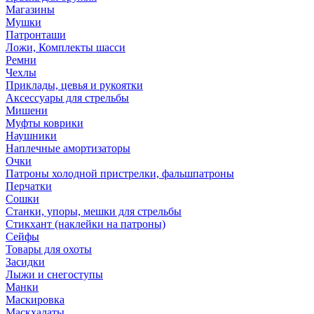
Магазины
Мушки
Патронташи
Ложи, Комплекты шасси
Ремни
Чехлы
Приклады, цевья и рукоятки
Аксессуары для стрельбы
Мишени
Муфты коврики
Наушники
Наплечные амортизаторы
Очки
Патроны холодной пристрелки, фальшпатроны
Перчатки
Сошки
Станки, упоры, мешки для стрельбы
Стикхант (наклейки на патроны)
Сейфы
Товары для охоты
Засидки
Лыжи и снегоступы
Манки
Маскировка
Маскхалаты