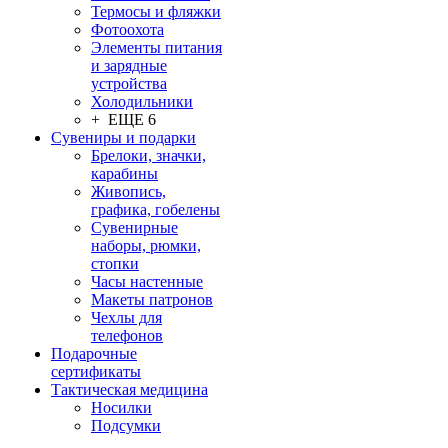
Термосы и фляжки
Фотоохота
Элементы питания
и зарядные
устройства
Холодильники
+ ЕЩЕ 6
Сувениры и подарки
Брелоки, значки,
карабины
Живопись,
графика, гобелены
Сувенирные
наборы, рюмки,
стопки
Часы настенные
Макеты патронов
Чехлы для
телефонов
Подарочные
сертификаты
Тактическая медицина
Носилки
Подсумки