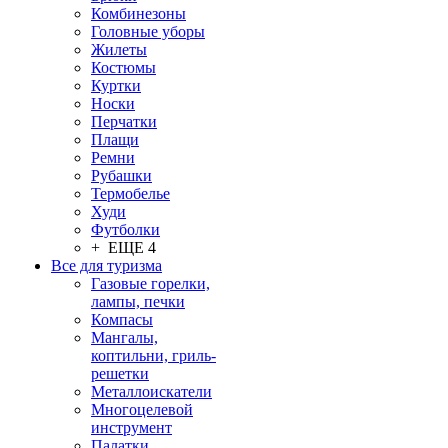
Комбинезоны
Головные уборы
Жилеты
Костюмы
Куртки
Носки
Перчатки
Плащи
Ремни
Рубашки
Термобелье
Худи
Футболки
+ ЕЩЕ 4
Все для туризма
Газовые горелки,
лампы, печки
Компасы
Мангалы,
коптильни, гриль-
решетки
Металлоискатели
Многоцелевой
инструмент
Палатки