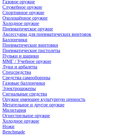
Газовое оружие
Служебное оружие
Спортивное оружие
Охолощённое оружие
Холодное оружие
Пневматическое оружие
Аксессуары для пневматических винтовок
Баллончики
Пневматические винтовки
Пневматические пистолеты
Пульки и шарики
ММГ / Учебное оружие
Луки и арбалеты
Спецсредства
Средства самообороны
Газовые баллончики
Электрошокеры
Сигнальные средства
Оружие имеющее культурную ценность
Метательное и другое оружие
Милитария
Огнестрельное оружие
Холодное оружие
Ножи
Benchmade