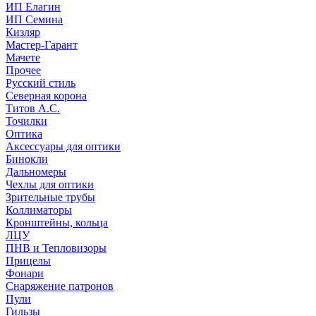
ИП Елагин
ИП Семина
Кизляр
Мастер-Гарант
Мачете
Прочее
Русский стиль
Северная корона
Титов А.С.
Точилки
Оптика
Аксессуары для оптики
Бинокли
Дальномеры
Чехлы для оптики
Зрительные трубы
Коллиматоры
Кронштейны, кольца
ЛЦУ
ПНВ и Тепловизоры
Прицелы
Фонари
Снаряжение патронов
Пули
Гильзы