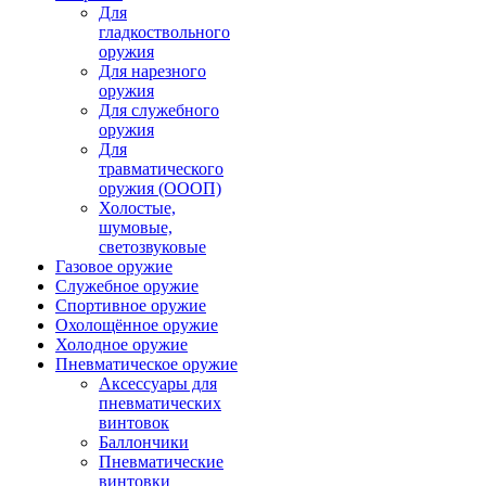
Для
гладкоствольного
оружия
Для нарезного
оружия
Для служебного
оружия
Для
травматического
оружия (ОООП)
Холостые,
шумовые,
светозвуковые
Газовое оружие
Служебное оружие
Спортивное оружие
Охолощённое оружие
Холодное оружие
Пневматическое оружие
Аксессуары для
пневматических
винтовок
Баллончики
Пневматические
винтовки