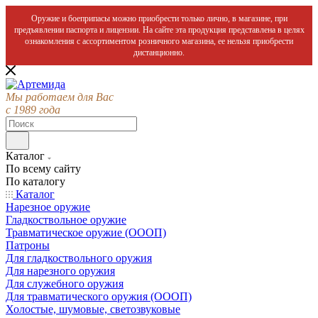
Оружие и боеприпасы можно приобрести только лично, в магазине, при
предъявлении паспорта и лицензии. На сайте эта продукция представлена в целях
ознакомления с ассортиментом розничного магазина, ее нельзя приобрести
дистанционно.
Мы работаем для Вас
с 1989 года
Каталог
По всему сайту
По каталогу
Каталог
Нарезное оружие
Гладкоствольное оружие
Травматическое оружие (ОООП)
Патроны
Для гладкоствольного оружия
Для нарезного оружия
Для служебного оружия
Для травматического оружия (ОООП)
Холостые, шумовые, светозвуковые