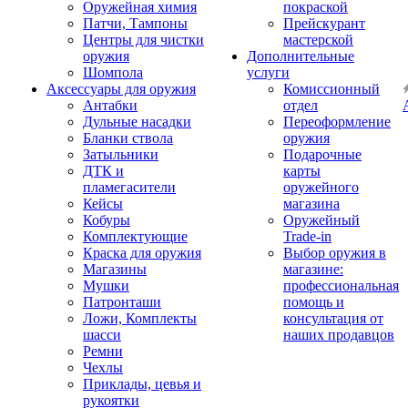
Оружейная химия
покраской
Патчи, Тампоны
Прейскурант
Центры для чистки
мастерской
оружия
Дополнительные
Шомпола
услуги
Аксессуары для оружия
Комиссионный
Антабки
отдел
Дульные насадки
Переоформление
Бланки ствола
оружия
Затыльники
Подарочные
ДТК и
карты
пламегасители
оружейного
Кейсы
магазина
Кобуры
Оружейный
Комплектующие
Trade-in
Краска для оружия
Выбор оружия в
Магазины
магазине:
Мушки
профессиональная
Патронташи
помощь и
Ложи, Комплекты
консультация от
шасси
наших продавцов
Ремни
Чехлы
Приклады, цевья и
рукоятки