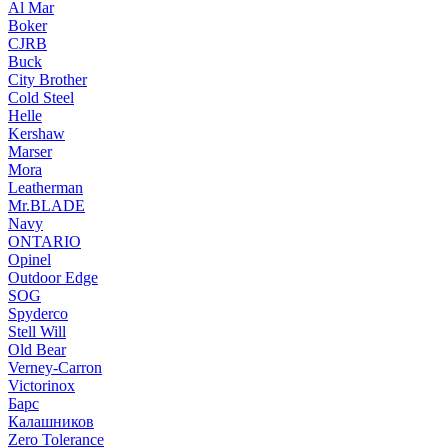
Al Mar
Boker
CJRB
Buck
City Brother
Cold Steel
Helle
Kershaw
Marser
Mora
Leatherman
Mr.BLADE
Navy
ONTARIO
Opinel
Outdoor Edge
SOG
Spyderco
Stell Will
Old Bear
Verney-Carron
Victorinox
Барс
Калашников
Zero Tolerance