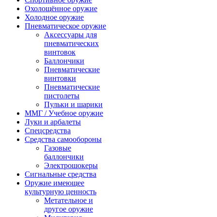
Охолощённое оружие
Холодное оружие
Пневматическое оружие
Аксессуары для
пневматических
винтовок
Баллончики
Пневматические
винтовки
Пневматические
пистолеты
Пульки и шарики
ММГ / Учебное оружие
Луки и арбалеты
Спецсредства
Средства самообороны
Газовые
баллончики
Электрошокеры
Сигнальные средства
Оружие имеющее
культурную ценность
Метательное и
другое оружие