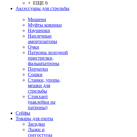
+ ЕЩЕ 6
Аксессуары для стрельбы
Мишени
Муфты коврики
Наушники
Наплечные
амортизаторы
Очки
Патроны холодной
пристрелки,
фальшпатроны
Перчатки
Сошки
Станки, упоры,
мешки для
стрельбы
Стикхант
(наклейки на
патроны)
Сейфы
Товары для охоты
Засидки
Лыжи и
снегоступы