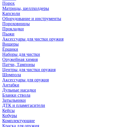
Порох
Матрицы, шеллхолдеры
Капсюли
Оборудование и инструменты
Пороховницы
Прокладки
Пыжи
Аксессуары для чистки оружия
Вишеры
Ёршики
Наборы для чистки
Оружейная химия
Патчи, Тампоны
Центры для чистки оружия
Шомпола
Аксессуары для оружия
Антабки
Дульные насадки
Бланки ствола
Затыльники
ДТК и пламегасители
Кейсы
Кобуры
Комплектующие
Краска для оружия