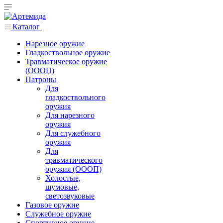
Каталог
Нарезное оружие
Гладкоствольное оружие
Травматическое оружие
(ОООП)
Патроны
Для
гладкоствольного
оружия
Для нарезного
оружия
Для служебного
оружия
Для
травматического
оружия (ОООП)
Холостые,
шумовые,
светозвуковые
Газовое оружие
Служебное оружие
Спортивное оружие