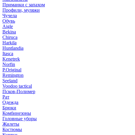
Приманки с запахом
Профили, муляжи
Чучела
Обувь
Aigle
Bekina
Chiruсa
Harkila
Huntlandia
Itasca
Kenetrek
Norfin
P.Original
Remington
Seeland
Voodoo tactical
Псков-Полимер
Рат
Одежда
Брюки
Комбинезоны
Головные уборы
Жилеты
Костюмы
Куртки