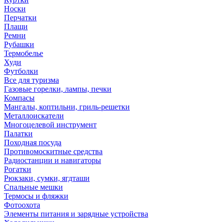
Носки
Перчатки
Плащи
Ремни
Рубашки
Термобелье
Худи
Футболки
Все для туризма
Газовые горелки, лампы, печки
Компасы
Мангалы, коптильни, гриль-решетки
Металлоискатели
Многоцелевой инструмент
Палатки
Походная посуда
Противомоскитные средства
Радиостанции и навигаторы
Рогатки
Рюкзаки, сумки, ягдташи
Спальные мешки
Термосы и фляжки
Фотоохота
Элементы питания и зарядные устройства