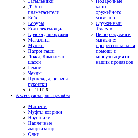
Затыльники
Подарочные
ДТК и
карты
пламегасители
оружейного
Кейсы
магазина
Кобуры
Оружейный
Комплектующие
Trade-in
Краска для оружия
Выбор оружия в
Магазины
магазине:
Мушки
профессиональная
Патронташи
помощь и
Ложи, Комплекты
консультация от
шасси
наших продавцов
Ремни
Чехлы
Приклады, цевья и
рукоятки
+ ЕЩЕ 6
Аксессуары для стрельбы
Мишени
Муфты коврики
Наушники
Наплечные
амортизаторы
Очки