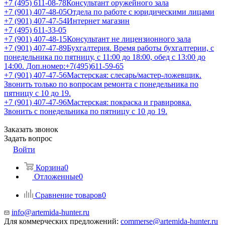
+7 (495) 611-08-78
Консультант оружейного зала
+7 (901) 407-48-05
Отдела по работе с юридическими лицами
+7 (901) 407-47-54
Интернет магазин
+7 (495) 611-33-05
+7 (901) 407-48-15
Консультант не лицензионного зала
+7 (901) 407-47-89
Бухгалтерия. Время работы бухгалтерии, с
понедельника по пятницу, с 11:00 до 18:00, обед с 13:00 до
14:00. Доп.номер:+7(495)611-59-65
+7 (901) 407-47-56
Мастерская: слесарь/мастер-ложевщик.
Звонить только по вопросам ремонта с понедельника по
пятницу с 10 до 19.
+7 (901) 407-47-96
Мастерская: покраска и гравировка.
Звонить с понедельника по пятницу с 10 до 19.
Заказать звонок
Задать вопрос
Войти
Корзина
0
Отложенные
0
Сравнение товаров
0
info@artemida-hunter.ru
Для коммерческих предложений:
commerse@artemida-hunter.ru