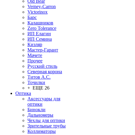
Old Bear
Verney-Carron
Victorinox
Барс
Калашников
Zero Tolerance
ИП Елагин
ИП Семина
Кизляр
Мастер-Гарант
Мачете
Прочее
Русский стиль
Северная корона
Титов А.С.
Точилки
+ ЕЩЕ 26
Оптика
Аксессуары для
оптики
Бинокли
Дальномеры
Чехлы для оптики
Зрительные трубы
Коллиматоры