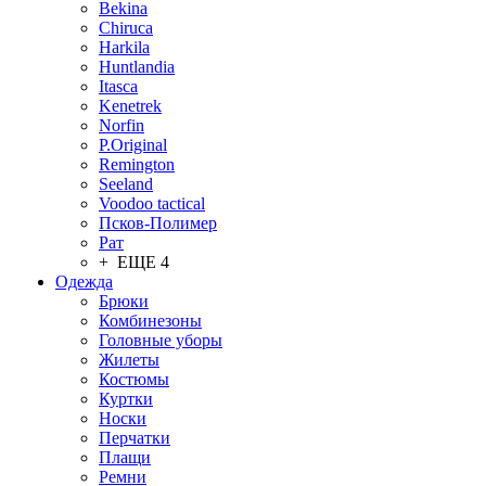
Bekina
Chiruсa
Harkila
Huntlandia
Itasca
Kenetrek
Norfin
P.Original
Remington
Seeland
Voodoo tactical
Псков-Полимер
Рат
+ ЕЩЕ 4
Одежда
Брюки
Комбинезоны
Головные уборы
Жилеты
Костюмы
Куртки
Носки
Перчатки
Плащи
Ремни