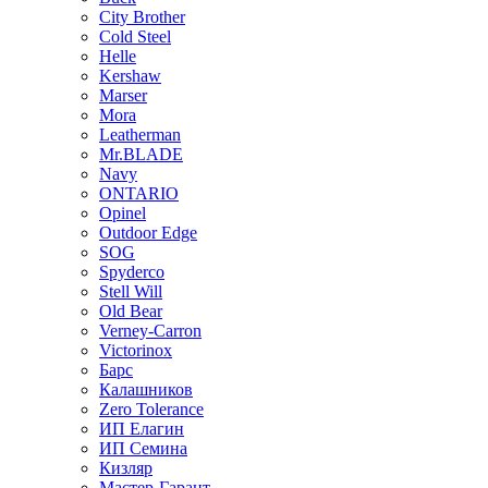
City Brother
Cold Steel
Helle
Kershaw
Marser
Mora
Leatherman
Mr.BLADE
Navy
ONTARIO
Opinel
Outdoor Edge
SOG
Spyderco
Stell Will
Old Bear
Verney-Carron
Victorinox
Барс
Калашников
Zero Tolerance
ИП Елагин
ИП Семина
Кизляр
Мастер-Гарант