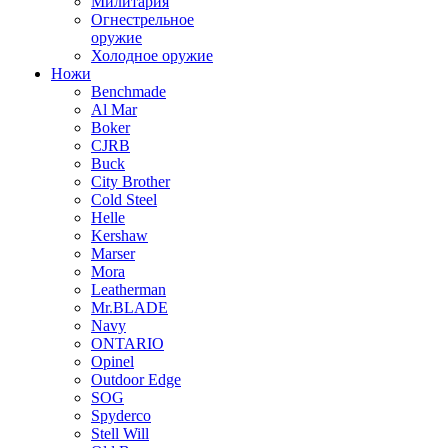
Милитария
Огнестрельное
оружие
Холодное оружие
Ножи
Benchmade
Al Mar
Boker
CJRB
Buck
City Brother
Cold Steel
Helle
Kershaw
Marser
Mora
Leatherman
Mr.BLADE
Navy
ONTARIO
Opinel
Outdoor Edge
SOG
Spyderco
Stell Will