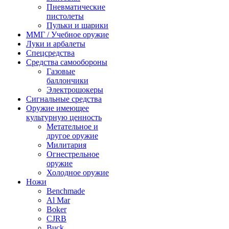
Пневматические
пистолеты
Пульки и шарики
ММГ / Учебное оружие
Луки и арбалеты
Спецсредства
Средства самообороны
Газовые
баллончики
Электрошокеры
Сигнальные средства
Оружие имеющее
культурную ценность
Метательное и
другое оружие
Милитария
Огнестрельное
оружие
Холодное оружие
Ножи
Benchmade
Al Mar
Boker
CJRB
Buck