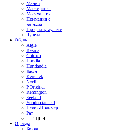
Манки
Маскировка
Маскхалаты
Приманки с
запахом
Профили, муляжи
Чучела
Обувь
Aigle
Bekina
Chiruсa
Harkila
Huntlandia
Itasca
Kenetrek
Norfin
P.Original
Remington
Seeland
Voodoo tactical
Псков-Полимер
Рат
+ ЕЩЕ 4
Одежда
Брюки