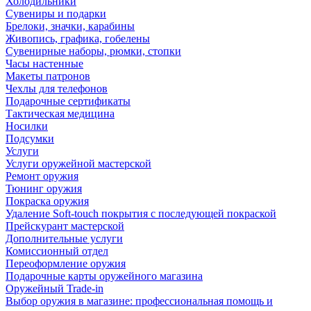
Холодильники
Сувениры и подарки
Брелоки, значки, карабины
Живопись, графика, гобелены
Сувенирные наборы, рюмки, стопки
Часы настенные
Макеты патронов
Чехлы для телефонов
Подарочные сертификаты
Тактическая медицина
Носилки
Подсумки
Услуги
Услуги оружейной мастерской
Ремонт оружия
Тюнинг оружия
Покраска оружия
Удаление Soft-touch покрытия с последующей покраской
Прейскурант мастерской
Дополнительные услуги
Комиссионный отдел
Переоформление оружия
Подарочные карты оружейного магазина
Оружейный Trade-in
Выбор оружия в магазине: профессиональная помощь и