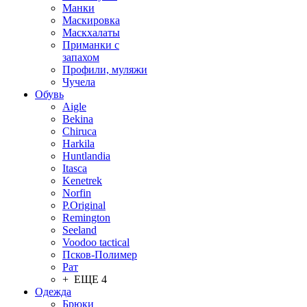
Манки
Маскировка
Маскхалаты
Приманки с
запахом
Профили, муляжи
Чучела
Обувь
Aigle
Bekina
Chiruсa
Harkila
Huntlandia
Itasca
Kenetrek
Norfin
P.Original
Remington
Seeland
Voodoo tactical
Псков-Полимер
Рат
+ ЕЩЕ 4
Одежда
Брюки