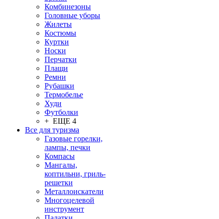
Комбинезоны
Головные уборы
Жилеты
Костюмы
Куртки
Носки
Перчатки
Плащи
Ремни
Рубашки
Термобелье
Худи
Футболки
+ ЕЩЕ 4
Все для туризма
Газовые горелки,
лампы, печки
Компасы
Мангалы,
коптильни, гриль-
решетки
Металлоискатели
Многоцелевой
инструмент
Палатки