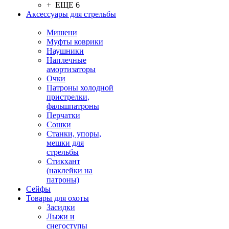
+ ЕЩЕ 6
Аксессуары для стрельбы
Мишени
Муфты коврики
Наушники
Наплечные
амортизаторы
Очки
Патроны холодной
пристрелки,
фальшпатроны
Перчатки
Сошки
Станки, упоры,
мешки для
стрельбы
Стикхант
(наклейки на
патроны)
Сейфы
Товары для охоты
Засидки
Лыжи и
снегоступы