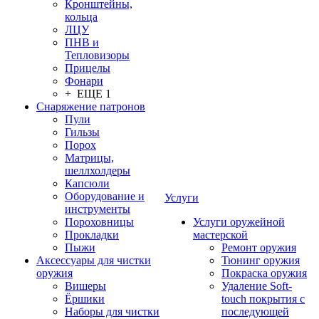
Кронштейны,
кольца
ЛЦУ
ПНВ и
Тепловизоры
Прицелы
Фонари
+ ЕЩЕ 1
Снаряжение патронов
Пули
Гильзы
Порох
Матрицы,
шеллхолдеры
Капсюли
Оборудование и
Услуги
инструменты
Пороховницы
Услуги оружейной
Прокладки
мастерской
Пыжи
Ремонт оружия
Аксессуары для чистки
Тюнинг оружия
оружия
Покраска оружия
Вишеры
Удаление Soft-
Ёршики
touch покрытия с
Наборы для чистки
последующей