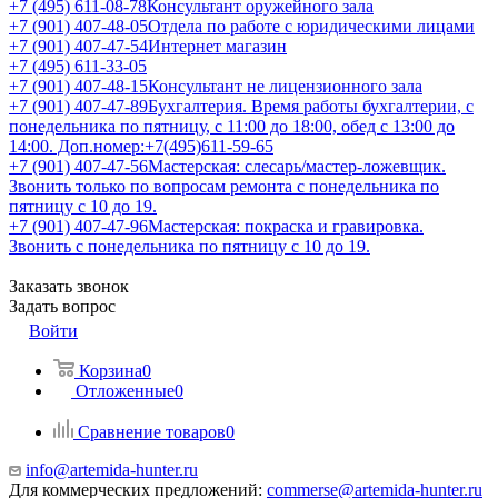
+7 (495) 611-08-78
Консультант оружейного зала
+7 (901) 407-48-05
Отдела по работе с юридическими лицами
+7 (901) 407-47-54
Интернет магазин
+7 (495) 611-33-05
+7 (901) 407-48-15
Консультант не лицензионного зала
+7 (901) 407-47-89
Бухгалтерия. Время работы бухгалтерии, с
понедельника по пятницу, с 11:00 до 18:00, обед с 13:00 до
14:00. Доп.номер:+7(495)611-59-65
+7 (901) 407-47-56
Мастерская: слесарь/мастер-ложевщик.
Звонить только по вопросам ремонта с понедельника по
пятницу с 10 до 19.
+7 (901) 407-47-96
Мастерская: покраска и гравировка.
Звонить с понедельника по пятницу с 10 до 19.
Заказать звонок
Задать вопрос
Войти
Корзина
0
Отложенные
0
Сравнение товаров
0
info@artemida-hunter.ru
Для коммерческих предложений:
commerse@artemida-hunter.ru