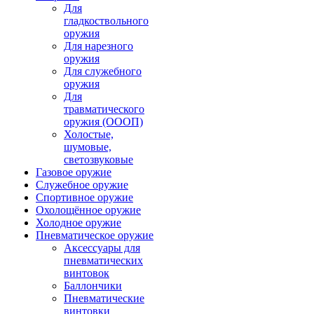
Для
гладкоствольного
оружия
Для нарезного
оружия
Для служебного
оружия
Для
травматического
оружия (ОООП)
Холостые,
шумовые,
светозвуковые
Газовое оружие
Служебное оружие
Спортивное оружие
Охолощённое оружие
Холодное оружие
Пневматическое оружие
Аксессуары для
пневматических
винтовок
Баллончики
Пневматические
винтовки