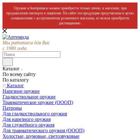
Оружие и боеприпасы можно приобрести только лично, в магазине, при
предъявлении паспорта и лицензии. На сайте эта продукция представлена в целях
ознакомления с ассортиментом розничного магазина, ее нельзя приобрести
дистанционно.
Мы работаем для Вас
с 1989 года
Каталог
По всему сайту
По каталогу
Каталог
Нарезное оружие
Гладкоствольное оружие
Травматическое оружие (ОООП)
Патроны
Для гладкоствольного оружия
Для нарезного оружия
Для служебного оружия
Для травматического оружия (ОООП)
Холостые, шумовые, светозвуковые