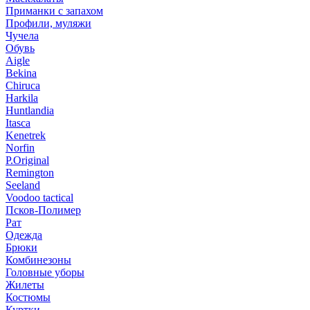
Приманки с запахом
Профили, муляжи
Чучела
Обувь
Aigle
Bekina
Chiruсa
Harkila
Huntlandia
Itasca
Kenetrek
Norfin
P.Original
Remington
Seeland
Voodoo tactical
Псков-Полимер
Рат
Одежда
Брюки
Комбинезоны
Головные уборы
Жилеты
Костюмы
Куртки