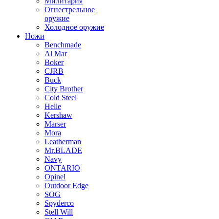
Милитария
Огнестрельное
оружие
Холодное оружие
Ножи
Benchmade
Al Mar
Boker
CJRB
Buck
City Brother
Cold Steel
Helle
Kershaw
Marser
Mora
Leatherman
Mr.BLADE
Navy
ONTARIO
Opinel
Outdoor Edge
SOG
Spyderco
Stell Will