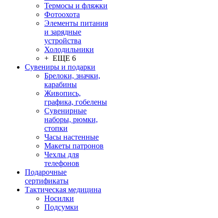
Термосы и фляжки
Фотоохота
Элементы питания
и зарядные
устройства
Холодильники
+ ЕЩЕ 6
Сувениры и подарки
Брелоки, значки,
карабины
Живопись,
графика, гобелены
Сувенирные
наборы, рюмки,
стопки
Часы настенные
Макеты патронов
Чехлы для
телефонов
Подарочные
сертификаты
Тактическая медицина
Носилки
Подсумки