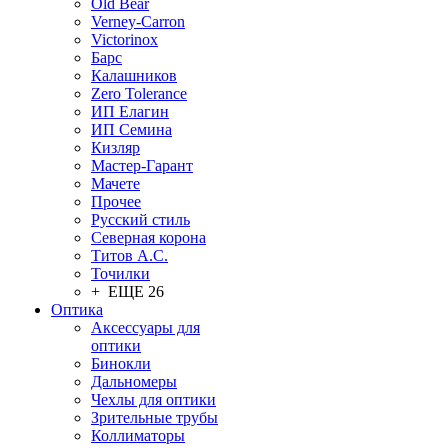
Old Bear
Verney-Carron
Victorinox
Барс
Калашников
Zero Tolerance
ИП Елагин
ИП Семина
Кизляр
Мастер-Гарант
Мачете
Прочее
Русский стиль
Северная корона
Титов А.С.
Точилки
+ ЕЩЕ 26
Оптика
Аксессуары для
оптики
Бинокли
Дальномеры
Чехлы для оптики
Зрительные трубы
Коллиматоры