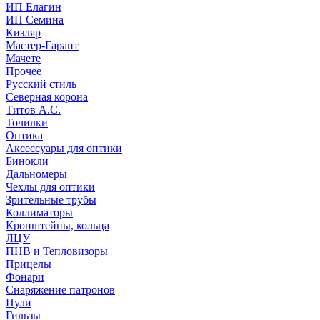
ИП Елагин
ИП Семина
Кизляр
Мастер-Гарант
Мачете
Прочее
Русский стиль
Северная корона
Титов А.С.
Точилки
Оптика
Аксессуары для оптики
Бинокли
Дальномеры
Чехлы для оптики
Зрительные трубы
Коллиматоры
Кронштейны, кольца
ЛЦУ
ПНВ и Тепловизоры
Прицелы
Фонари
Снаряжение патронов
Пули
Гильзы