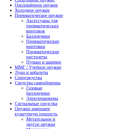
Охолощённое оружие
Холодное оружие
Пневматическое оружие
Аксессуары для
пневматических
винтовок
Баллончики
Пневматические
винтовки
Пневматические
пистолеты
Пульки и шарики
ММГ / Учебное оружие
Луки и арбалеты
Спецсредства
Средства самообороны
Газовые
баллончики
Электрошокеры
Сигнальные средства
Оружие имеющее
культурную ценность
Метательное и
другое оружие