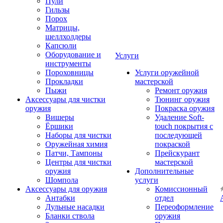
Пули
Гильзы
Порох
Матрицы,
шеллхолдеры
Капсюли
Оборудование и
Услуги
инструменты
Пороховницы
Услуги оружейной
Прокладки
мастерской
Пыжи
Ремонт оружия
Аксессуары для чистки
Тюнинг оружия
оружия
Покраска оружия
Вишеры
Удаление Soft-
Ёршики
touch покрытия с
Наборы для чистки
последующей
Оружейная химия
покраской
Патчи, Тампоны
Прейскурант
Центры для чистки
мастерской
оружия
Дополнительные
Шомпола
услуги
Аксессуары для оружия
Комиссионный
Антабки
отдел
Дульные насадки
Переоформление
Бланки ствола
оружия