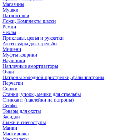
Магазины
Мушки
Патронташи
Ложи, Комплекты шасси
Ремни
Чехлы
Приклады, цевья и рукоятки
Аксессуары для стрельбы
Мишени
Муфты коврики
Наушники
Наплечные амортизаторы
Очки
Патроны холодной пристрелки, фальшпатроны
Перчатки
Сошки
Станки, упоры, мешки для стрельбы
Стикхант (наклейки на патроны)
Сейфы
Товары для охоты
Засидки
Лыжи и снегоступы
Манки
Маскировка
Маскхалаты