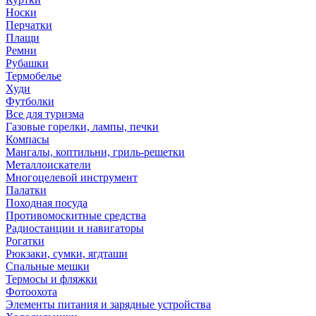
Носки
Перчатки
Плащи
Ремни
Рубашки
Термобелье
Худи
Футболки
Все для туризма
Газовые горелки, лампы, печки
Компасы
Мангалы, коптильни, гриль-решетки
Металлоискатели
Многоцелевой инструмент
Палатки
Походная посуда
Противомоскитные средства
Радиостанции и навигаторы
Рогатки
Рюкзаки, сумки, ягдташи
Спальные мешки
Термосы и фляжки
Фотоохота
Элементы питания и зарядные устройства