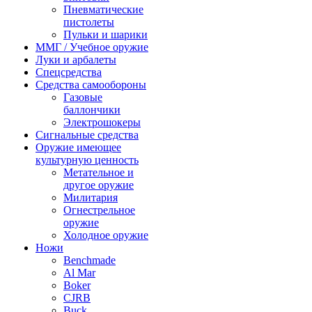
Пневматические
пистолеты
Пульки и шарики
ММГ / Учебное оружие
Луки и арбалеты
Спецсредства
Средства самообороны
Газовые
баллончики
Электрошокеры
Сигнальные средства
Оружие имеющее
культурную ценность
Метательное и
другое оружие
Милитария
Огнестрельное
оружие
Холодное оружие
Ножи
Benchmade
Al Mar
Boker
CJRB
Buck