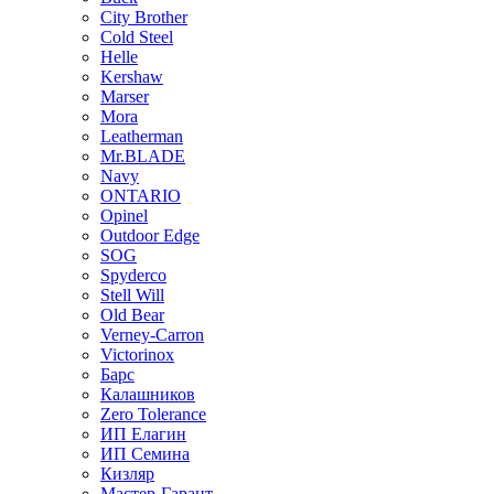
City Brother
Cold Steel
Helle
Kershaw
Marser
Mora
Leatherman
Mr.BLADE
Navy
ONTARIO
Opinel
Outdoor Edge
SOG
Spyderco
Stell Will
Old Bear
Verney-Carron
Victorinox
Барс
Калашников
Zero Tolerance
ИП Елагин
ИП Семина
Кизляр
Мастер-Гарант