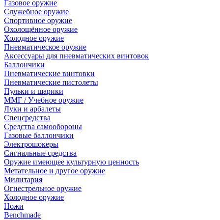
Газовое оружие
Служебное оружие
Спортивное оружие
Охолощённое оружие
Холодное оружие
Пневматическое оружие
Аксессуары для пневматических винтовок
Баллончики
Пневматические винтовки
Пневматические пистолеты
Пульки и шарики
ММГ / Учебное оружие
Луки и арбалеты
Спецсредства
Средства самообороны
Газовые баллончики
Электрошокеры
Сигнальные средства
Оружие имеющее культурную ценность
Метательное и другое оружие
Милитария
Огнестрельное оружие
Холодное оружие
Ножи
Benchmade