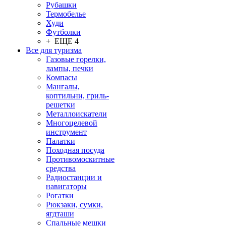
Рубашки
Термобелье
Худи
Футболки
+ ЕЩЕ 4
Все для туризма
Газовые горелки,
лампы, печки
Компасы
Мангалы,
коптильни, гриль-
решетки
Металлоискатели
Многоцелевой
инструмент
Палатки
Походная посуда
Противомоскитные
средства
Радиостанции и
навигаторы
Рогатки
Рюкзаки, сумки,
ягдташи
Спальные мешки