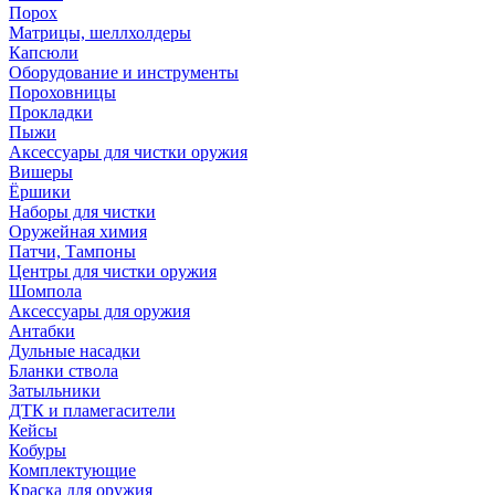
Порох
Матрицы, шеллхолдеры
Капсюли
Оборудование и инструменты
Пороховницы
Прокладки
Пыжи
Аксессуары для чистки оружия
Вишеры
Ёршики
Наборы для чистки
Оружейная химия
Патчи, Тампоны
Центры для чистки оружия
Шомпола
Аксессуары для оружия
Антабки
Дульные насадки
Бланки ствола
Затыльники
ДТК и пламегасители
Кейсы
Кобуры
Комплектующие
Краска для оружия