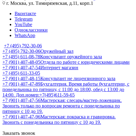
г. Москва, ул. Тимирязевская, д.11, корп.1
Вконтакте
Telegram
YouTube
Одноклассники
WhatsApp
+7 (495) 792-30-06
+7 (495) 792-30-06
Оружейный зал
+7 (495) 611-08-78
Консультант оружейного зала
+7 (901) 407-48-05
Отдела по работе с юридическими лицами
+7 (901) 407-47-54
Интернет магазин
+7 (495) 611-33-05
+7 (901) 407-48-15
Консультант не лицензионного зала
+7 (901) 407-47-89
Бухгалтерия. Время работы бухгалтерии, с
понедельника по пятницу, с 11:00 до 18:00, обед с 13:00 до
14:00. Доп.номер:+7(495)611-59-65
+7 (901) 407-47-56
Мастерская: слесарь/мастер-ложевщик.
Звонить только по вопросам ремонта с понедельника по
пятницу с 10 до 19.
+7 (901) 407-47-96
Мастерская: покраска и гравировка.
Звонить с понедельника по пятницу с 10 до 19.
Заказать звонок