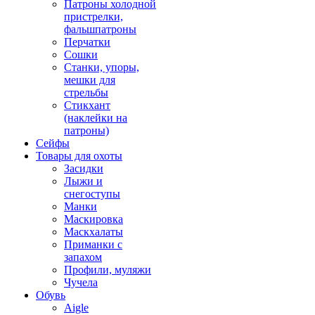
Патроны холодной
пристрелки,
фальшпатроны
Перчатки
Сошки
Станки, упоры,
мешки для
стрельбы
Стикхант
(наклейки на
патроны)
Сейфы
Товары для охоты
Засидки
Лыжи и
снегоступы
Манки
Маскировка
Маскхалаты
Приманки с
запахом
Профили, муляжи
Чучела
Обувь
Aigle