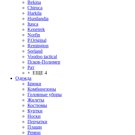
Bekina
Chiruсa
Harkila
Huntlandia
Itasca
Kenetrek
Norfin
P.Original
Remington
Seeland
Voodoo tactical
Псков-Полимер
Рат
+ ЕЩЕ 4
Одежда
Брюки
Комбинезоны
Головные уборы
Жилеты
Костюмы
Куртки
Носки
Перчатки
Плащи
Ремни