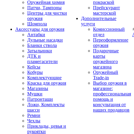
Оружейная химия
покраской
Патчи, Тампоны
Прейскурант
Центры для чистки
мастерской
оружия
Дополнительные
Шомпола
услуги
Аксессуары для оружия
Комиссионный
Антабки
отдел
Дульные насадки
Переоформление
Бланки ствола
оружия
Затыльники
Подарочные
ДТК и
карты
пламегасители
оружейного
Кейсы
магазина
Кобуры
Оружейный
Комплектующие
Trade-in
Краска для оружия
Выбор оружия в
Магазины
магазине:
Мушки
профессиональная
Патронташи
помощь и
Ложи, Комплекты
консультация от
шасси
наших продавцов
Ремни
Чехлы
Приклады, цевья и
рукоятки