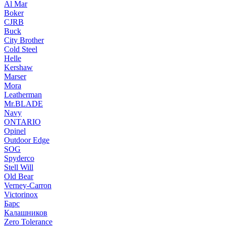
Al Mar
Boker
CJRB
Buck
City Brother
Cold Steel
Helle
Kershaw
Marser
Mora
Leatherman
Mr.BLADE
Navy
ONTARIO
Opinel
Outdoor Edge
SOG
Spyderco
Stell Will
Old Bear
Verney-Carron
Victorinox
Барс
Калашников
Zero Tolerance