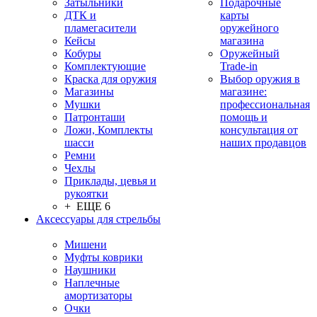
Затыльники
Подарочные
ДТК и
карты
пламегасители
оружейного
Кейсы
магазина
Кобуры
Оружейный
Комплектующие
Trade-in
Краска для оружия
Выбор оружия в
Магазины
магазине:
Мушки
профессиональная
Патронташи
помощь и
Ложи, Комплекты
консультация от
шасси
наших продавцов
Ремни
Чехлы
Приклады, цевья и
рукоятки
+ ЕЩЕ 6
Аксессуары для стрельбы
Мишени
Муфты коврики
Наушники
Наплечные
амортизаторы
Очки