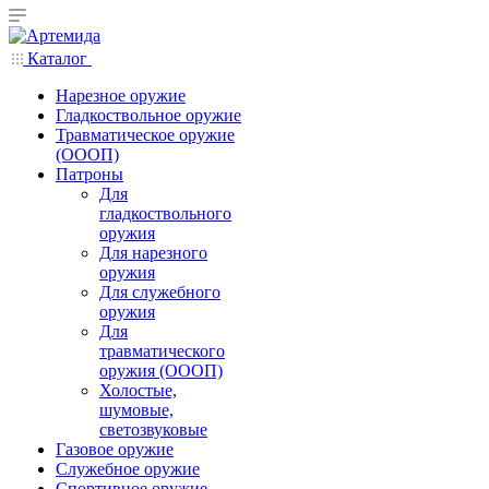
Каталог
Нарезное оружие
Гладкоствольное оружие
Травматическое оружие
(ОООП)
Патроны
Для
гладкоствольного
оружия
Для нарезного
оружия
Для служебного
оружия
Для
травматического
оружия (ОООП)
Холостые,
шумовые,
светозвуковые
Газовое оружие
Служебное оружие
Спортивное оружие