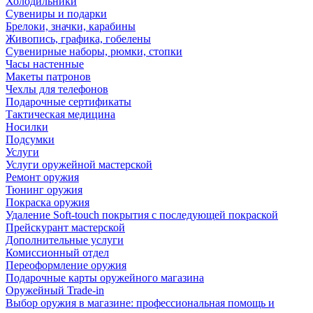
Холодильники
Сувениры и подарки
Брелоки, значки, карабины
Живопись, графика, гобелены
Сувенирные наборы, рюмки, стопки
Часы настенные
Макеты патронов
Чехлы для телефонов
Подарочные сертификаты
Тактическая медицина
Носилки
Подсумки
Услуги
Услуги оружейной мастерской
Ремонт оружия
Тюнинг оружия
Покраска оружия
Удаление Soft-touch покрытия с последующей покраской
Прейскурант мастерской
Дополнительные услуги
Комиссионный отдел
Переоформление оружия
Подарочные карты оружейного магазина
Оружейный Trade-in
Выбор оружия в магазине: профессиональная помощь и