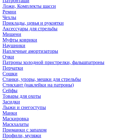
Патронташи
Ложи, Комплекты шасси
Ремни
Чехлы
Приклады, цевья и рукоятки
Аксессуары для стрельбы
Мишени
Муфты коврики
Наушники
Наплечные амортизаторы
Очки
Патроны холодной пристрелки, фальшпатроны
Перчатки
Сошки
Станки, упоры, мешки для стрельбы
Стикхант (наклейки на патроны)
Сейфы
Товары для охоты
Засидки
Лыжи и снегоступы
Манки
Маскировка
Маскхалаты
Приманки с запахом
Профили, муляжи