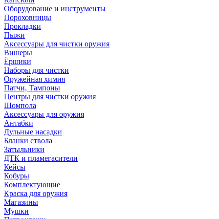
Оборудование и инструменты
Пороховницы
Прокладки
Пыжи
Аксессуары для чистки оружия
Вишеры
Ёршики
Наборы для чистки
Оружейная химия
Патчи, Тампоны
Центры для чистки оружия
Шомпола
Аксессуары для оружия
Антабки
Дульные насадки
Бланки ствола
Затыльники
ДТК и пламегасители
Кейсы
Кобуры
Комплектующие
Краска для оружия
Магазины
Мушки