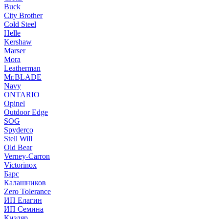
Buck
City Brother
Cold Steel
Helle
Kershaw
Marser
Mora
Leatherman
Mr.BLADE
Navy
ONTARIO
Opinel
Outdoor Edge
SOG
Spyderco
Stell Will
Old Bear
Verney-Carron
Victorinox
Барс
Калашников
Zero Tolerance
ИП Елагин
ИП Семина
Кизляр