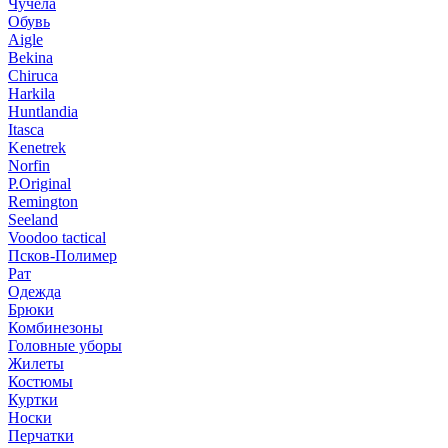
Чучела
Обувь
Aigle
Bekina
Chiruсa
Harkila
Huntlandia
Itasca
Kenetrek
Norfin
P.Original
Remington
Seeland
Voodoo tactical
Псков-Полимер
Рат
Одежда
Брюки
Комбинезоны
Головные уборы
Жилеты
Костюмы
Куртки
Носки
Перчатки