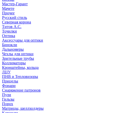
Мастер-Гарант
Мачете
Прочее
Русский стиль
Северная корона
Титов А.С.
Точилки
Оптика
Аксессуары для оптики
Бинокли
Дальномеры
Чехлы для оптики
Зрительные трубы
Коллиматоры
Кронштейны, кольца
ЛЦУ
ПНВ и Тепловизоры
Прицелы
Фонари
Снаряжение патронов
Пули
Гильзы
Порох
Матрицы, шеллхолдеры
Капсюли