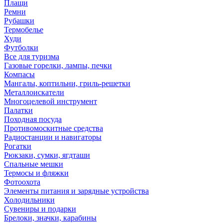
Плащи
Ремни
Рубашки
Термобелье
Худи
Футболки
Все для туризма
Газовые горелки, лампы, печки
Компасы
Мангалы, коптильни, гриль-решетки
Металлоискатели
Многоцелевой инструмент
Палатки
Походная посуда
Противомоскитные средства
Радиостанции и навигаторы
Рогатки
Рюкзаки, сумки, ягдташи
Спальные мешки
Термосы и фляжки
Фотоохота
Элементы питания и зарядные устройства
Холодильники
Сувениры и подарки
Брелоки, значки, карабины