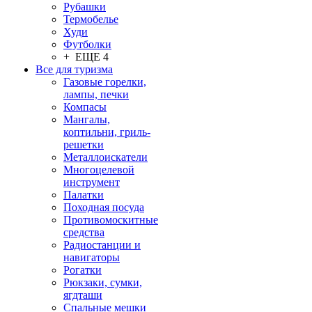
Рубашки
Термобелье
Худи
Футболки
+ ЕЩЕ 4
Все для туризма
Газовые горелки,
лампы, печки
Компасы
Мангалы,
коптильни, гриль-
решетки
Металлоискатели
Многоцелевой
инструмент
Палатки
Походная посуда
Противомоскитные
средства
Радиостанции и
навигаторы
Рогатки
Рюкзаки, сумки,
ягдташи
Спальные мешки