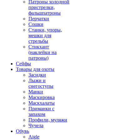
Патроны холодной
пристрелки,
фальшпатроны
Перчатки
Сошки
Станки, упоры,
мешки для
стрельбы
Стикхант
(наклейки на
патроны)
Сейфы
Товары для охоты
Засидки
Лыжи и
снегоступы
Манки
Маскировка
Маскхалаты
Приманки с
запахом
Профили, муляжи
Чучела
Обувь
Aigle