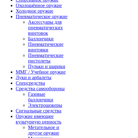
Охолощённое оружие
Холодное оружие
Пневматическое оружие
Аксессуары для
пневматических
винтовок
Баллончики
Пневматические
винтовки
Пневматические
пистолеты
Пульки и шарики
ММГ / Учебное оружие
Луки и арбалеты
Спецсредства
Средства самообороны
Газовые
баллончики
Электрошокеры
Сигнальные средства
Оружие имеющее
культурную ценность
Метательное и
другое оружие