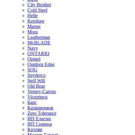
City Brother
Cold Steel
Helle
Kershaw
Marser
Mora
Leatherman
Mr.BLADE
Navy
ONTARIO
Opinel
Outdoor Edge
SOG
Spyderco
Stell Will
Old Bear
Verney-Carron
Victorinox
Барс
Калашников
Zero Tolerance
ИП Елагин
ИП Семина
Кизляр
Мастер-Гарант