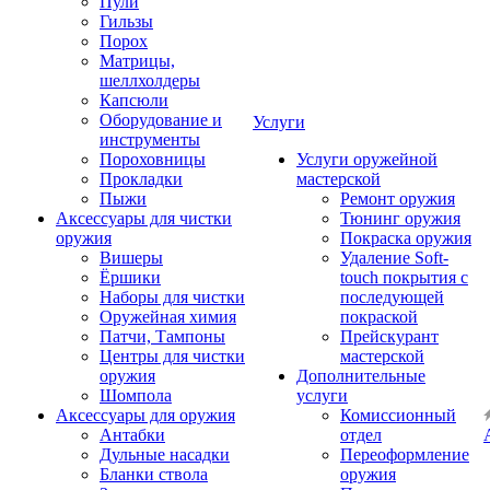
Пули
Гильзы
Порох
Матрицы,
шеллхолдеры
Капсюли
Оборудование и
Услуги
инструменты
Пороховницы
Услуги оружейной
Прокладки
мастерской
Пыжи
Ремонт оружия
Аксессуары для чистки
Тюнинг оружия
оружия
Покраска оружия
Вишеры
Удаление Soft-
Ёршики
touch покрытия с
Наборы для чистки
последующей
Оружейная химия
покраской
Патчи, Тампоны
Прейскурант
Центры для чистки
мастерской
оружия
Дополнительные
Шомпола
услуги
Аксессуары для оружия
Комиссионный
Антабки
отдел
Дульные насадки
Переоформление
Бланки ствола
оружия