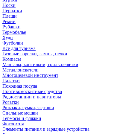
Носки
Перчатки
Плащи
Ремни
Рубашки
Термобелье
Худи
Футболки
Все для туризма
Газовые горелки, лампы, печки
Компасы
Мангалы, коптильни, гриль-решетки
Металлоискатели
Многоцелевой инструмент
Палатки
Походная посуда
Противомоскитные средства
Радиостанции и навигаторы
Рогатки
Рюкзаки, сумки, ягдташи
Спальные мешки
Термосы и фляжки
Фотоохота
Элементы питания и зарядные устройства