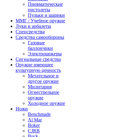
Пневматические
пистолеты
Пульки и шарики
ММГ / Учебное оружие
Луки и арбалеты
Спецсредства
Средства самообороны
Газовые
баллончики
Электрошокеры
Сигнальные средства
Оружие имеющее
культурную ценность
Метательное и
другое оружие
Милитария
Огнестрельное
оружие
Холодное оружие
Ножи
Benchmade
Al Mar
Boker
CJRB
Buck