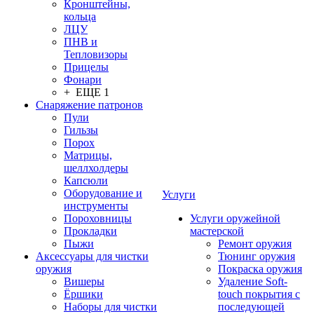
Кронштейны,
кольца
ЛЦУ
ПНВ и
Тепловизоры
Прицелы
Фонари
+ ЕЩЕ 1
Снаряжение патронов
Пули
Гильзы
Порох
Матрицы,
шеллхолдеры
Капсюли
Оборудование и
Услуги
инструменты
Пороховницы
Услуги оружейной
Прокладки
мастерской
Пыжи
Ремонт оружия
Аксессуары для чистки
Тюнинг оружия
оружия
Покраска оружия
Вишеры
Удаление Soft-
Ёршики
touch покрытия с
Наборы для чистки
последующей