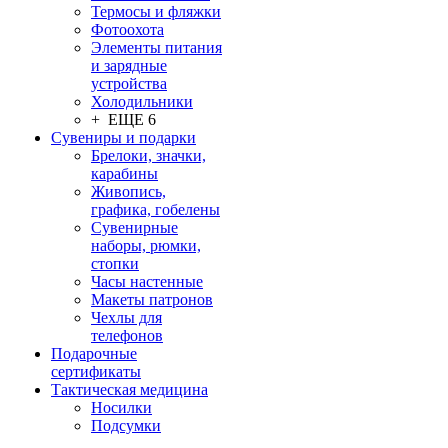
Термосы и фляжки
Фотоохота
Элементы питания
и зарядные
устройства
Холодильники
+ ЕЩЕ 6
Сувениры и подарки
Брелоки, значки,
карабины
Живопись,
графика, гобелены
Сувенирные
наборы, рюмки,
стопки
Часы настенные
Макеты патронов
Чехлы для
телефонов
Подарочные
сертификаты
Тактическая медицина
Носилки
Подсумки