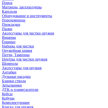
Порох
Матрицы, шеллхолдеры
Капсюли
Оборудование и инструменты
Пороховницы
Прокладки
Пыжи
Аксессуары для чистки оружия
Вишеры
Ёршики
Наборы для чистки
Оружейная химия
Патчи, Тампоны
Центры для чистки оружия
Шомпола
Аксессуары для оружия
Антабки
Дульные насадки
Бланки ствола
Затыльники
ДТК и пламегасители
Кейсы
Кобуры
Комплектующие
Краска для оружия