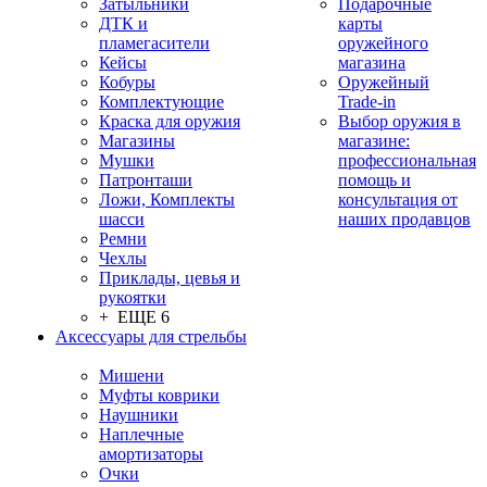
Затыльники
Подарочные
ДТК и
карты
пламегасители
оружейного
Кейсы
магазина
Кобуры
Оружейный
Комплектующие
Trade-in
Краска для оружия
Выбор оружия в
Магазины
магазине:
Мушки
профессиональная
Патронташи
помощь и
Ложи, Комплекты
консультация от
шасси
наших продавцов
Ремни
Чехлы
Приклады, цевья и
рукоятки
+ ЕЩЕ 6
Аксессуары для стрельбы
Мишени
Муфты коврики
Наушники
Наплечные
амортизаторы
Очки