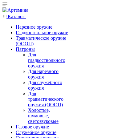
Каталог
Нарезное оружие
Гладкоствольное оружие
Травматическое оружие
(ОООП)
Патроны
Для
гладкоствольного
оружия
Для нарезного
оружия
Для служебного
оружия
Для
травматического
оружия (ОООП)
Холостые,
шумовые,
светозвуковые
Газовое оружие
Служебное оружие
Спортивное оружие