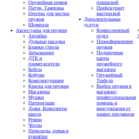
Оружейная химия
покраской
Патчи, Тампоны
Прейскурант
Центры для чистки
мастерской
оружия
Дополнительные
Шомпола
услуги
Аксессуары для оружия
Комиссионный
Антабки
отдел
Дульные насадки
Переоформление
Бланки ствола
оружия
Затыльники
Подарочные
ДТК и
карты
пламегасители
оружейного
Кейсы
магазина
Кобуры
Оружейный
Комплектующие
Trade-in
Краска для оружия
Выбор оружия в
Магазины
магазине:
Мушки
профессиональная
Патронташи
помощь и
Ложи, Комплекты
консультация от
шасси
наших продавцов
Ремни
Чехлы
Приклады, цевья и
рукоятки