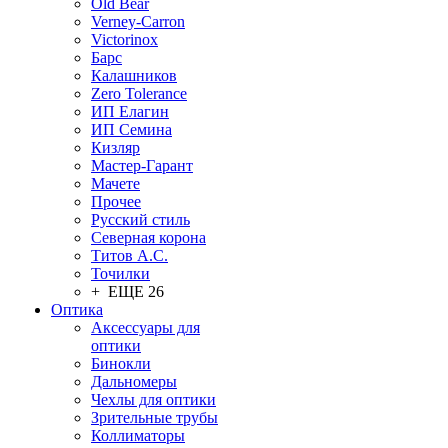
Old Bear
Verney-Carron
Victorinox
Барс
Калашников
Zero Tolerance
ИП Елагин
ИП Семина
Кизляр
Мастер-Гарант
Мачете
Прочее
Русский стиль
Северная корона
Титов А.С.
Точилки
+ ЕЩЕ 26
Оптика
Аксессуары для
оптики
Бинокли
Дальномеры
Чехлы для оптики
Зрительные трубы
Коллиматоры