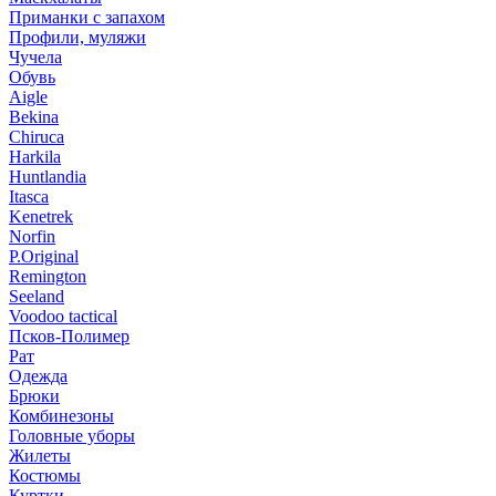
Приманки с запахом
Профили, муляжи
Чучела
Обувь
Aigle
Bekina
Chiruсa
Harkila
Huntlandia
Itasca
Kenetrek
Norfin
P.Original
Remington
Seeland
Voodoo tactical
Псков-Полимер
Рат
Одежда
Брюки
Комбинезоны
Головные уборы
Жилеты
Костюмы
Куртки