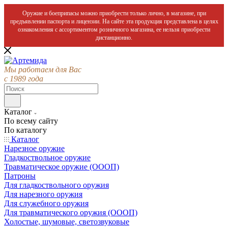
Оружие и боеприпасы можно приобрести только лично, в магазине, при
предъявлении паспорта и лицензии. На сайте эта продукция представлена в целях
ознакомления с ассортиментом розничного магазина, ее нельзя приобрести
дистанционно.
Мы работаем для Вас
с 1989 года
Каталог
По всему сайту
По каталогу
Каталог
Нарезное оружие
Гладкоствольное оружие
Травматическое оружие (ОООП)
Патроны
Для гладкоствольного оружия
Для нарезного оружия
Для служебного оружия
Для травматического оружия (ОООП)
Холостые, шумовые, светозвуковые