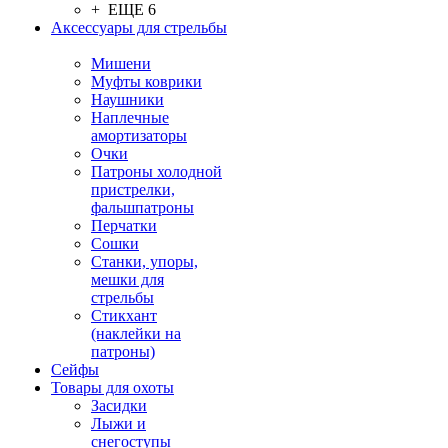
+ ЕЩЕ 6
Аксессуары для стрельбы
Мишени
Муфты коврики
Наушники
Наплечные
амортизаторы
Очки
Патроны холодной
пристрелки,
фальшпатроны
Перчатки
Сошки
Станки, упоры,
мешки для
стрельбы
Стикхант
(наклейки на
патроны)
Сейфы
Товары для охоты
Засидки
Лыжи и
снегоступы