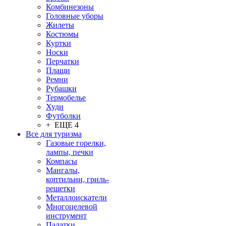
Комбинезоны
Головные уборы
Жилеты
Костюмы
Куртки
Носки
Перчатки
Плащи
Ремни
Рубашки
Термобелье
Худи
Футболки
+ ЕЩЕ 4
Все для туризма
Газовые горелки,
лампы, печки
Компасы
Мангалы,
коптильни, гриль-
решетки
Металлоискатели
Многоцелевой
инструмент
Палатки