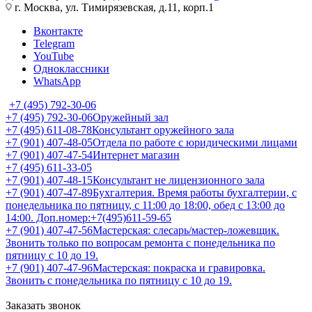
г. Москва, ул. Тимирязевская, д.11, корп.1
Вконтакте
Telegram
YouTube
Одноклассники
WhatsApp
+7 (495) 792-30-06
+7 (495) 792-30-06
Оружейный зал
+7 (495) 611-08-78
Консультант оружейного зала
+7 (901) 407-48-05
Отдела по работе с юридическими лицами
+7 (901) 407-47-54
Интернет магазин
+7 (495) 611-33-05
+7 (901) 407-48-15
Консультант не лицензионного зала
+7 (901) 407-47-89
Бухгалтерия. Время работы бухгалтерии, с
понедельника по пятницу, с 11:00 до 18:00, обед с 13:00 до
14:00. Доп.номер:+7(495)611-59-65
+7 (901) 407-47-56
Мастерская: слесарь/мастер-ложевщик.
Звонить только по вопросам ремонта с понедельника по
пятницу с 10 до 19.
+7 (901) 407-47-96
Мастерская: покраска и гравировка.
Звонить с понедельника по пятницу с 10 до 19.
Заказать звонок