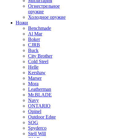
Милитария
Огнестрельное
оружие
Холодное оружие
Ножи
Benchmade
Al Mar
Boker
CJRB
Buck
City Brother
Cold Steel
Helle
Kershaw
Marser
Mora
Leatherman
Mr.BLADE
Navy
ONTARIO
Opinel
Outdoor Edge
SOG
Spyderco
Stell Will