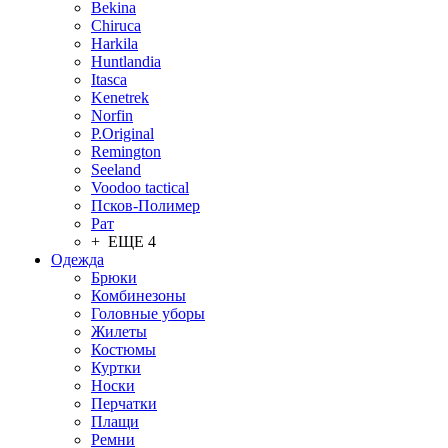
Bekina
Chiruсa
Harkila
Huntlandia
Itasca
Kenetrek
Norfin
P.Original
Remington
Seeland
Voodoo tactical
Псков-Полимер
Рат
+ ЕЩЕ 4
Одежда
Брюки
Комбинезоны
Головные уборы
Жилеты
Костюмы
Куртки
Носки
Перчатки
Плащи
Ремни