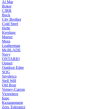
Al Mar
Boker
CJRB
Buck
City Brother
Cold Steel
Helle
Kershaw
Marser
Mora
Leatherman
Mr.BLADE
Navy
ONTARIO
Opinel
Outdoor Edge
SOG
Spyderco
Stell Will
Old Bear
Verney-Carron
Victorinox
Барс
Калашников
Zero Tolerance