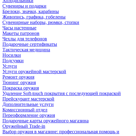
Холодильники
Сувениры и подарки
Брелоки, значки, карабины
Живопись, графика, гобелены
Сувенирные наборы, рюмки, стопки
Часы настенные
Макеты патронов
Чехлы для телефонов
Подарочные сертификаты
Тактическая медицина
Носилки
Подсумки
Услуги
Услуги оружейной мастерской
Ремонт оружия
Тюнинг оружия
Покраска оружия
Удаление Soft-touch покрытия с последующей покраской
Прейскурант мастерской
Дополнительные услуги
Комиссионный отдел
Переоформление оружия
Подарочные карты оружейного магазина
Оружейный Trade-in
Выбор оружия в магазине: профессиональная помощь и