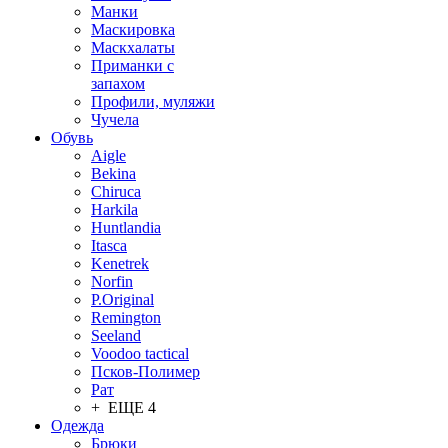
Манки
Маскировка
Маскхалаты
Приманки с
запахом
Профили, муляжи
Чучела
Обувь
Aigle
Bekina
Chiruсa
Harkila
Huntlandia
Itasca
Kenetrek
Norfin
P.Original
Remington
Seeland
Voodoo tactical
Псков-Полимер
Рат
+ ЕЩЕ 4
Одежда
Брюки