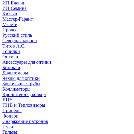
ИП Елагин
ИП Семина
Кизляр
Мастер-Гарант
Мачете
Прочее
Русский стиль
Северная корона
Титов А.С.
Точилки
Оптика
Аксессуары для оптики
Бинокли
Дальномеры
Чехлы для оптики
Зрительные трубы
Коллиматоры
Кронштейны, кольца
ЛЦУ
ПНВ и Тепловизоры
Прицелы
Фонари
Снаряжение патронов
Пули
Гильзы