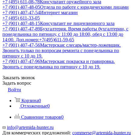
+7 (495) 611-08-78
Консультант оружейного зала
+7 (901) 407-48-05
Отдела по работе с юридическими лицами
+7 (901) 407-47-54
Интернет магазин
+7 (495) 611-33-05
+7 (901) 407-48-15
Консультант не лицензионного зала
+7 (901) 407-47-89
Бухгалтерия. Время работы бухгалтерии, с
понедельника по пятницу, с 11:00 до 18:00, обед с 13:00 до
14:00. Доп.номер:+7(495)611-59-65
+7 (901) 407-47-56
Мастерская: слесарь/мастер-ложевщик.
Звонить только по вопросам ремонта с понедельника по
пятницу с 10 до 19.
+7 (901) 407-47-96
Мастерская: покраска и гравировка.
Звонить с понедельника по пятницу с 10 до 19.
Заказать звонок
Задать вопрос
Войти
Корзина
0
Отложенные
0
Сравнение товаров
0
info@artemida-hunter.ru
Для коммерческих предложений:
commerse@artemida-hunter.ru