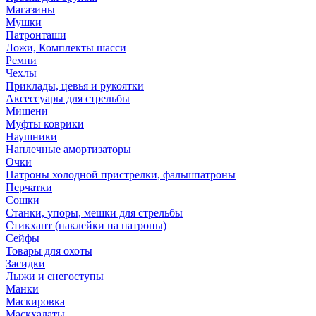
Магазины
Мушки
Патронташи
Ложи, Комплекты шасси
Ремни
Чехлы
Приклады, цевья и рукоятки
Аксессуары для стрельбы
Мишени
Муфты коврики
Наушники
Наплечные амортизаторы
Очки
Патроны холодной пристрелки, фальшпатроны
Перчатки
Сошки
Станки, упоры, мешки для стрельбы
Стикхант (наклейки на патроны)
Сейфы
Товары для охоты
Засидки
Лыжи и снегоступы
Манки
Маскировка
Маскхалаты