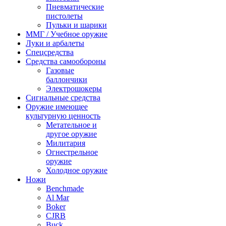
Пневматические
пистолеты
Пульки и шарики
ММГ / Учебное оружие
Луки и арбалеты
Спецсредства
Средства самообороны
Газовые
баллончики
Электрошокеры
Сигнальные средства
Оружие имеющее
культурную ценность
Метательное и
другое оружие
Милитария
Огнестрельное
оружие
Холодное оружие
Ножи
Benchmade
Al Mar
Boker
CJRB
Buck