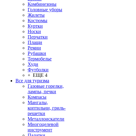
Комбинезоны
Головные уборы
Жилеты
Костюмы
Куртки
Носки
Перчатки
Плащи
Ремни
Рубашки
Термобелье
Худи
Футболки
+ ЕЩЕ 4
Все для туризма
Газовые горелки,
лампы, печки
Компасы
Мангалы,
коптильни, гриль-
решетки
Металлоискатели
Многоцелевой
инструмент
Палатки