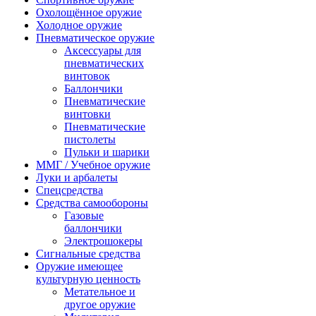
Охолощённое оружие
Холодное оружие
Пневматическое оружие
Аксессуары для
пневматических
винтовок
Баллончики
Пневматические
винтовки
Пневматические
пистолеты
Пульки и шарики
ММГ / Учебное оружие
Луки и арбалеты
Спецсредства
Средства самообороны
Газовые
баллончики
Электрошокеры
Сигнальные средства
Оружие имеющее
культурную ценность
Метательное и
другое оружие