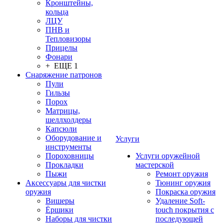
Кронштейны,
кольца
ЛЦУ
ПНВ и
Тепловизоры
Прицелы
Фонари
+ ЕЩЕ 1
Снаряжение патронов
Пули
Гильзы
Порох
Матрицы,
шеллхолдеры
Капсюли
Оборудование и
Услуги
инструменты
Пороховницы
Услуги оружейной
Прокладки
мастерской
Пыжи
Ремонт оружия
Аксессуары для чистки
Тюнинг оружия
оружия
Покраска оружия
Вишеры
Удаление Soft-
Ёршики
touch покрытия с
Наборы для чистки
последующей