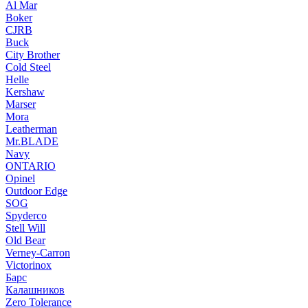
Al Mar
Boker
CJRB
Buck
City Brother
Cold Steel
Helle
Kershaw
Marser
Mora
Leatherman
Mr.BLADE
Navy
ONTARIO
Opinel
Outdoor Edge
SOG
Spyderco
Stell Will
Old Bear
Verney-Carron
Victorinox
Барс
Калашников
Zero Tolerance