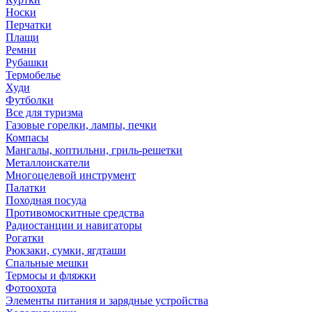
Носки
Перчатки
Плащи
Ремни
Рубашки
Термобелье
Худи
Футболки
Все для туризма
Газовые горелки, лампы, печки
Компасы
Мангалы, коптильни, гриль-решетки
Металлоискатели
Многоцелевой инструмент
Палатки
Походная посуда
Противомоскитные средства
Радиостанции и навигаторы
Рогатки
Рюкзаки, сумки, ягдташи
Спальные мешки
Термосы и фляжки
Фотоохота
Элементы питания и зарядные устройства