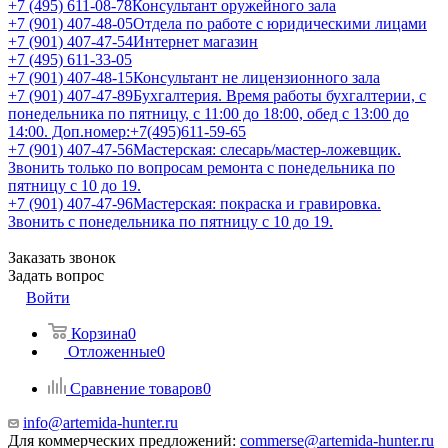
+7 (495) 611-08-78
Консультант оружейного зала
+7 (901) 407-48-05
Отдела по работе с юридическими лицами
+7 (901) 407-47-54
Интернет магазин
+7 (495) 611-33-05
+7 (901) 407-48-15
Консультант не лицензионного зала
+7 (901) 407-47-89
Бухгалтерия. Время работы бухгалтерии, с
понедельника по пятницу, с 11:00 до 18:00, обед с 13:00 до
14:00. Доп.номер:+7(495)611-59-65
+7 (901) 407-47-56
Мастерская: слесарь/мастер-ложевщик.
Звонить только по вопросам ремонта с понедельника по
пятницу с 10 до 19.
+7 (901) 407-47-96
Мастерская: покраска и гравировка.
Звонить с понедельника по пятницу с 10 до 19.
Заказать звонок
Задать вопрос
Войти
Корзина
0
Отложенные
0
Сравнение товаров
0
info@artemida-hunter.ru
Для коммерческих предложений:
commerse@artemida-hunter.ru