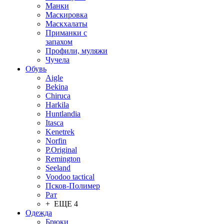
Манки
Маскировка
Маскхалаты
Приманки с
запахом
Профили, муляжи
Чучела
Обувь
Aigle
Bekina
Chiruсa
Harkila
Huntlandia
Itasca
Kenetrek
Norfin
P.Original
Remington
Seeland
Voodoo tactical
Псков-Полимер
Рат
+ ЕЩЕ 4
Одежда
Брюки