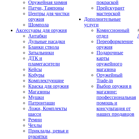
Оружейная химия
покраской
Патчи, Тампоны
Прейскурант
Центры для чистки
мастерской
оружия
Дополнительные
Шомпола
услуги
Аксессуары для оружия
Комиссионный
Антабки
отдел
Дульные насадки
Переоформление
Бланки ствола
оружия
Затыльники
Подарочные
ДТК и
карты
пламегасители
оружейного
Кейсы
магазина
Кобуры
Оружейный
Комплектующие
Trade-in
Краска для оружия
Выбор оружия в
Магазины
магазине:
Мушки
профессиональная
Патронташи
помощь и
Ложи, Комплекты
консультация от
шасси
наших продавцов
Ремни
Чехлы
Приклады, цевья и
рукоятки