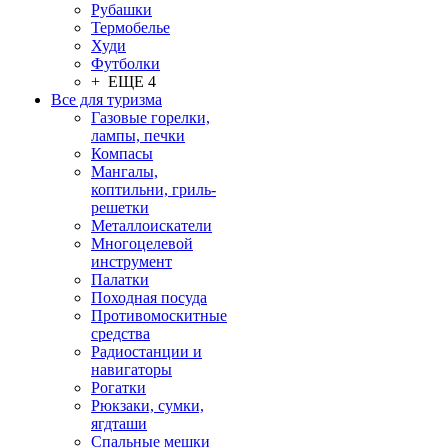
Рубашки
Термобелье
Худи
Футболки
+ ЕЩЕ 4
Все для туризма
Газовые горелки,
лампы, печки
Компасы
Мангалы,
коптильни, гриль-
решетки
Металлоискатели
Многоцелевой
инструмент
Палатки
Походная посуда
Противомоскитные
средства
Радиостанции и
навигаторы
Рогатки
Рюкзаки, сумки,
ягдташи
Спальные мешки