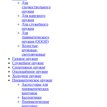
Для
гладкоствольного
оружия
Для нарезного
оружия
Для служебного
оружия
Для
травматического
оружия (ОООП)
Холостые,
шумовые,
светозвуковые
Газовое оружие
Служебное оружие
Спортивное оружие
Охолощённое оружие
Холодное оружие
Пневматическое оружие
Аксессуары для
пневматических
винтовок
Баллончики
Пневматические
винтовки