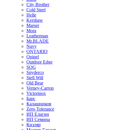
City Brother
Cold Steel
Helle
Kershaw
Marser
Mora
Leatherman
Mr.BLADE
Navy
ONTARIO
Opinel
Outdoor Edge
SOG
Spyderco
Stell Will
Old Bear
Verney-Carron
Victorinox
Барс
Калашников
Zero Tolerance
ИП Елагин
ИП Семина
Кизляр
Мастер-Гарант