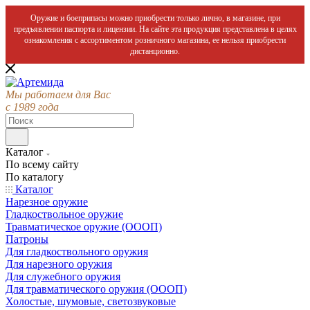
Оружие и боеприпасы можно приобрести только лично, в магазине, при
предъявлении паспорта и лицензии. На сайте эта продукция представлена в целях
ознакомления с ассортиментом розничного магазина, ее нельзя приобрести
дистанционно.
Мы работаем для Вас
с 1989 года
Каталог
По всему сайту
По каталогу
Каталог
Нарезное оружие
Гладкоствольное оружие
Травматическое оружие (ОООП)
Патроны
Для гладкоствольного оружия
Для нарезного оружия
Для служебного оружия
Для травматического оружия (ОООП)
Холостые, шумовые, светозвуковые