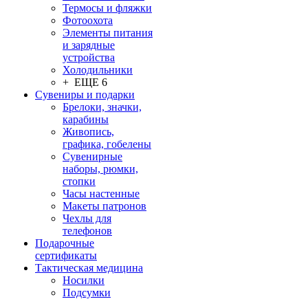
Термосы и фляжки
Фотоохота
Элементы питания
и зарядные
устройства
Холодильники
+ ЕЩЕ 6
Сувениры и подарки
Брелоки, значки,
карабины
Живопись,
графика, гобелены
Сувенирные
наборы, рюмки,
стопки
Часы настенные
Макеты патронов
Чехлы для
телефонов
Подарочные
сертификаты
Тактическая медицина
Носилки
Подсумки