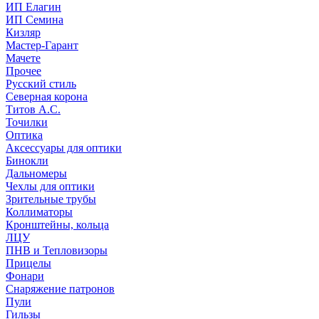
ИП Елагин
ИП Семина
Кизляр
Мастер-Гарант
Мачете
Прочее
Русский стиль
Северная корона
Титов А.С.
Точилки
Оптика
Аксессуары для оптики
Бинокли
Дальномеры
Чехлы для оптики
Зрительные трубы
Коллиматоры
Кронштейны, кольца
ЛЦУ
ПНВ и Тепловизоры
Прицелы
Фонари
Снаряжение патронов
Пули
Гильзы