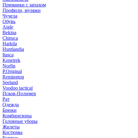
Приманки с запахом
Профили, муляжи
Чучела
Обувь
Aigle
Bekina
Chiruсa
Harkila
Huntlandia
Itasca
Kenetrek
Norfin
P.Original
Remington
Seeland
Voodoo tactical
Псков-Полимер
Рат
Одежда
Брюки
Комбинезоны
Головные уборы
Жилеты
Костюмы
Куртки