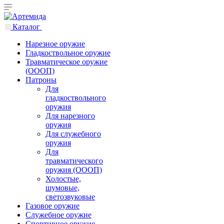
Каталог
Нарезное оружие
Гладкоствольное оружие
Травматическое оружие
(ОООП)
Патроны
Для
гладкоствольного
оружия
Для нарезного
оружия
Для служебного
оружия
Для
травматического
оружия (ОООП)
Холостые,
шумовые,
светозвуковые
Газовое оружие
Служебное оружие
Спортивное оружие