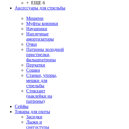
+ ЕЩЕ 6
Аксессуары для стрельбы
Мишени
Муфты коврики
Наушники
Наплечные
амортизаторы
Очки
Патроны холодной
пристрелки,
фальшпатроны
Перчатки
Сошки
Станки, упоры,
мешки для
стрельбы
Стикхант
(наклейки на
патроны)
Сейфы
Товары для охоты
Засидки
Лыжи и
снегоступы