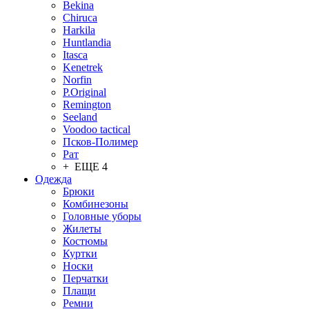
Bekina
Chiruсa
Harkila
Huntlandia
Itasca
Kenetrek
Norfin
P.Original
Remington
Seeland
Voodoo tactical
Псков-Полимер
Рат
+ ЕЩЕ 4
Одежда
Брюки
Комбинезоны
Головные уборы
Жилеты
Костюмы
Куртки
Носки
Перчатки
Плащи
Ремни