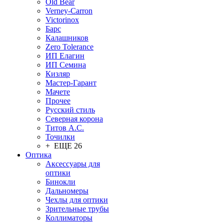
Old Bear
Verney-Carron
Victorinox
Барс
Калашников
Zero Tolerance
ИП Елагин
ИП Семина
Кизляр
Мастер-Гарант
Мачете
Прочее
Русский стиль
Северная корона
Титов А.С.
Точилки
+ ЕЩЕ 26
Оптика
Аксессуары для
оптики
Бинокли
Дальномеры
Чехлы для оптики
Зрительные трубы
Коллиматоры