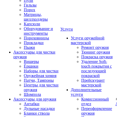
Пули
Гильзы
Порох
Матрицы,
шеллхолдеры
Капсюли
Оборудование и
Услуги
инструменты
Пороховницы
Услуги оружейной
Прокладки
мастерской
Пыжи
Ремонт оружия
Аксессуары для чистки
Тюнинг оружия
оружия
Покраска оружия
Вишеры
Удаление Soft-
Ёршики
touch покрытия с
Наборы для чистки
последующей
Оружейная химия
покраской
Патчи, Тампоны
Прейскурант
Центры для чистки
мастерской
оружия
Дополнительные
Шомпола
услуги
Аксессуары для оружия
Комиссионный
Антабки
отдел
Дульные насадки
Переоформление
Бланки ствола
оружия