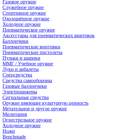
Газовое оружие
Служебное оружие
Спортивное оружие
Охолощённое оружие
Холодное оружие
Пневматическое оружие
Аксессуары для пневматических винтовок
Баллончики
Пневматические винтовки
Пневматические пистолеты
Пульки и шарики
ММГ / Учебное оружие
Луки и арбалеты
Спецсредства
Средства самообороны
Газовые баллончики
Электрошокеры
Сигнальные средства
Оружие имеющее культурную ценность
Метательное и другое оружие
Милитария
Огнестрельное оружие
Холодное оружие
Ножи
Benchmade