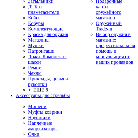
Затыльники
Подарочные
ДТК и
карты
пламегасители
оружейного
Кейсы
магазина
Кобуры
Оружейный
Комплектующие
Trade-in
Краска для оружия
Выбор оружия в
Магазины
магазине:
Мушки
профессиональная
Патронташи
помощь и
Ложи, Комплекты
консультация от
шасси
наших продавцов
Ремни
Чехлы
Приклады, цевья и
рукоятки
+ ЕЩЕ 6
Аксессуары для стрельбы
Мишени
Муфты коврики
Наушники
Наплечные
амортизаторы
Очки