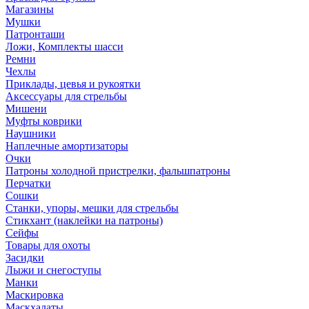
Магазины
Мушки
Патронташи
Ложи, Комплекты шасси
Ремни
Чехлы
Приклады, цевья и рукоятки
Аксессуары для стрельбы
Мишени
Муфты коврики
Наушники
Наплечные амортизаторы
Очки
Патроны холодной пристрелки, фальшпатроны
Перчатки
Сошки
Станки, упоры, мешки для стрельбы
Стикхант (наклейки на патроны)
Сейфы
Товары для охоты
Засидки
Лыжи и снегоступы
Манки
Маскировка
Маскхалаты