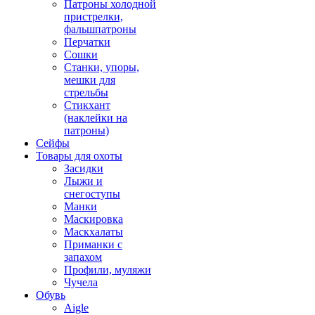
Патроны холодной
пристрелки,
фальшпатроны
Перчатки
Сошки
Станки, упоры,
мешки для
стрельбы
Стикхант
(наклейки на
патроны)
Сейфы
Товары для охоты
Засидки
Лыжи и
снегоступы
Манки
Маскировка
Маскхалаты
Приманки с
запахом
Профили, муляжи
Чучела
Обувь
Aigle