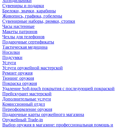
Холодильники
Сувениры и подарки
Брелоки, значки, карабины
Живопись, графика, гобелены
Сувенирные наборы, рюмки, стопки
Часы настенные
Макеты патронов
Чехлы для телефонов
Подарочные сертификаты
Тактическая медицина
Носилки
Подсумки
Услуги
Услуги оружейной мастерской
Ремонт оружия
Тюнинг оружия
Покраска оружия
Удаление Soft-touch покрытия с последующей покраской
Прейскурант мастерской
Дополнительные услуги
Комиссионный отдел
Переоформление оружия
Подарочные карты оружейного магазина
Оружейный Trade-in
Выбор оружия в магазине: профессиональная помощь и