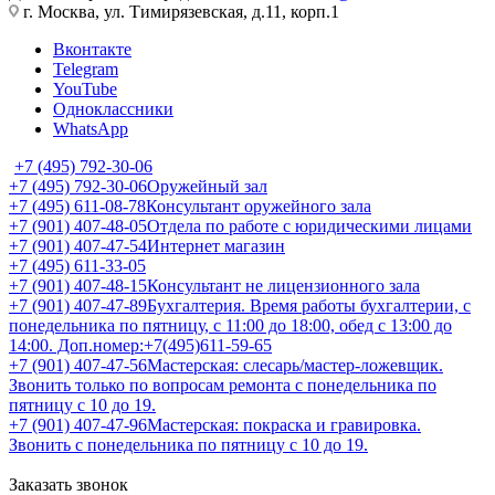
г. Москва, ул. Тимирязевская, д.11, корп.1
Вконтакте
Telegram
YouTube
Одноклассники
WhatsApp
+7 (495) 792-30-06
+7 (495) 792-30-06
Оружейный зал
+7 (495) 611-08-78
Консультант оружейного зала
+7 (901) 407-48-05
Отдела по работе с юридическими лицами
+7 (901) 407-47-54
Интернет магазин
+7 (495) 611-33-05
+7 (901) 407-48-15
Консультант не лицензионного зала
+7 (901) 407-47-89
Бухгалтерия. Время работы бухгалтерии, с
понедельника по пятницу, с 11:00 до 18:00, обед с 13:00 до
14:00. Доп.номер:+7(495)611-59-65
+7 (901) 407-47-56
Мастерская: слесарь/мастер-ложевщик.
Звонить только по вопросам ремонта с понедельника по
пятницу с 10 до 19.
+7 (901) 407-47-96
Мастерская: покраска и гравировка.
Звонить с понедельника по пятницу с 10 до 19.
Заказать звонок