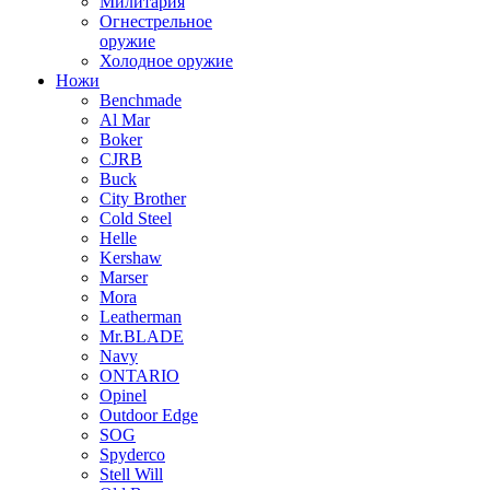
Милитария
Огнестрельное
оружие
Холодное оружие
Ножи
Benchmade
Al Mar
Boker
CJRB
Buck
City Brother
Cold Steel
Helle
Kershaw
Marser
Mora
Leatherman
Mr.BLADE
Navy
ONTARIO
Opinel
Outdoor Edge
SOG
Spyderco
Stell Will