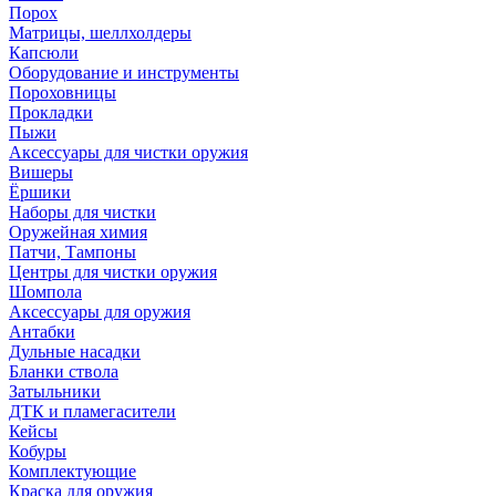
Порох
Матрицы, шеллхолдеры
Капсюли
Оборудование и инструменты
Пороховницы
Прокладки
Пыжи
Аксессуары для чистки оружия
Вишеры
Ёршики
Наборы для чистки
Оружейная химия
Патчи, Тампоны
Центры для чистки оружия
Шомпола
Аксессуары для оружия
Антабки
Дульные насадки
Бланки ствола
Затыльники
ДТК и пламегасители
Кейсы
Кобуры
Комплектующие
Краска для оружия