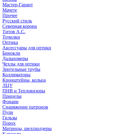
Мастер-Гарант
Мачете
Прочее
Русский стиль
Северная корона
Титов А.С.
Точилки
Оптика
Аксессуары для оптики
Бинокли
Дальномеры
Чехлы для оптики
Зрительные трубы
Коллиматоры
Кронштейны, кольца
ЛЦУ
ПНВ и Тепловизоры
Прицелы
Фонари
Снаряжение патронов
Пули
Гильзы
Порох
Матрицы, шеллхолдеры
Капсюли