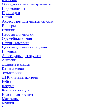
Оборудование и инструменты
Пороховницы
Прокладки
Пыжи
Аксессуары для чистки оружия
Вишеры
Ёршики
Наборы для чистки
Оружейная химия
Патчи, Тампоны
Центры для чистки оружия
Шомпола
Аксессуары для оружия
Антабки
Дульные насадки
Бланки ствола
Затыльники
ДТК и пламегасители
Кейсы
Кобуры
Комплектующие
Краска для оружия
Магазины
Мушки