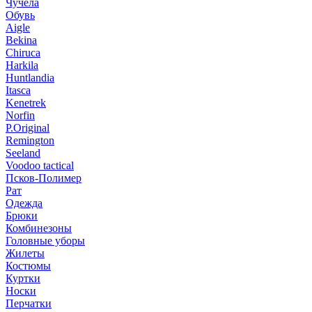
Чучела
Обувь
Aigle
Bekina
Chiruсa
Harkila
Huntlandia
Itasca
Kenetrek
Norfin
P.Original
Remington
Seeland
Voodoo tactical
Псков-Полимер
Рат
Одежда
Брюки
Комбинезоны
Головные уборы
Жилеты
Костюмы
Куртки
Носки
Перчатки