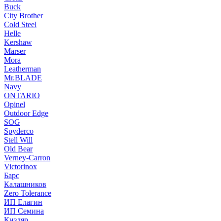
Buck
City Brother
Cold Steel
Helle
Kershaw
Marser
Mora
Leatherman
Mr.BLADE
Navy
ONTARIO
Opinel
Outdoor Edge
SOG
Spyderco
Stell Will
Old Bear
Verney-Carron
Victorinox
Барс
Калашников
Zero Tolerance
ИП Елагин
ИП Семина
Кизляр