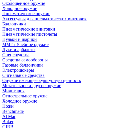
Охолощённое оружие
Холодное оружие
Пневматическое оружие
Аксессуары для пневматических винтовок
Баллончики
Пневматические винтовки
Пневматические пистолеты
Пульки и шарики
ММГ / Учебное оружие
Луки и арбалеты
Спецсредства
Средства самообороны
Газовые баллончики
Электрошокеры
Сигнальные средства
Оружие имеющее культурную ценность
Метательное и другое оружие
Милитария
Огнестрельное оружие
Холодное оружие
Ножи
Benchmade
Al Mar
Boker
CJRB