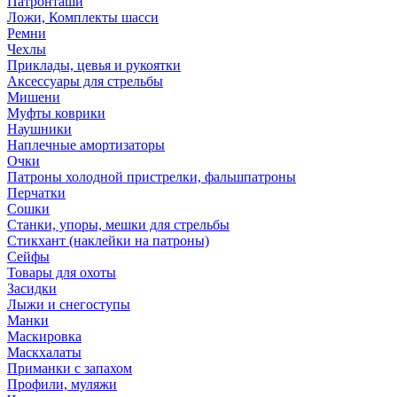
Патронташи
Ложи, Комплекты шасси
Ремни
Чехлы
Приклады, цевья и рукоятки
Аксессуары для стрельбы
Мишени
Муфты коврики
Наушники
Наплечные амортизаторы
Очки
Патроны холодной пристрелки, фальшпатроны
Перчатки
Сошки
Станки, упоры, мешки для стрельбы
Стикхант (наклейки на патроны)
Сейфы
Товары для охоты
Засидки
Лыжи и снегоступы
Манки
Маскировка
Маскхалаты
Приманки с запахом
Профили, муляжи