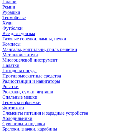
Плащи
Ремни
Рубашки
Термобелье
Худи
Футболки
Все для туризма
Газовые горелки, лампы, печки
Компасы
Мангалы, коптильни, гриль-решетки
Металлоискатели
Многоцелевой инструмент
Палатки
Походная посуда
Противомоскитные средства
Радиостанции и навигаторы
Рогатки
Рюкзаки, сумки, ягдташи
Спальные мешки
Термосы и фляжки
Фотоохота
Элементы питания и зарядные устройства
Холодильники
Сувениры и подарки
Брелоки, значки, карабины