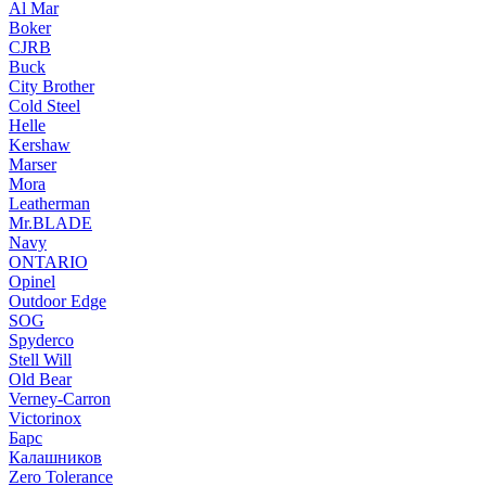
Al Mar
Boker
CJRB
Buck
City Brother
Cold Steel
Helle
Kershaw
Marser
Mora
Leatherman
Mr.BLADE
Navy
ONTARIO
Opinel
Outdoor Edge
SOG
Spyderco
Stell Will
Old Bear
Verney-Carron
Victorinox
Барс
Калашников
Zero Tolerance