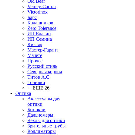
Old Bear
Verney-Carron
Victorinox
Барс
Калашников
Zero Tolerance
ИП Елагин
ИП Семина
Кизляр
Мастер-Гарант
Мачете
Прочее
Русский стиль
Северная корона
Титов А.С.
Точилки
+ ЕЩЕ 26
Оптика
Аксессуары для
оптики
Бинокли
Дальномеры
Чехлы для оптики
Зрительные трубы
Коллиматоры