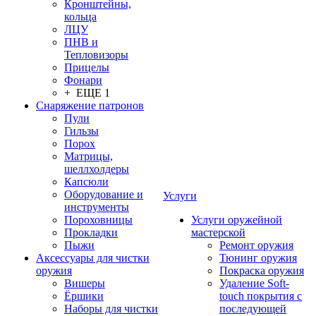
Кронштейны,
кольца
ЛЦУ
ПНВ и
Тепловизоры
Прицелы
Фонари
+ ЕЩЕ 1
Снаряжение патронов
Пули
Гильзы
Порох
Матрицы,
шеллхолдеры
Капсюли
Оборудование и
Услуги
инструменты
Пороховницы
Услуги оружейной
Прокладки
мастерской
Пыжи
Ремонт оружия
Аксессуары для чистки
Тюнинг оружия
оружия
Покраска оружия
Вишеры
Удаление Soft-
Ёршики
touch покрытия с
Наборы для чистки
последующей