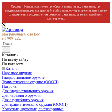
Оружие и боеприпасы можно приобрести только лично, в магазине, при
предъявлении паспорта и лицензии. На сайте эта продукция представлена в целях
ознакомления с ассортиментом розничного магазина, ее нельзя приобрести
дистанционно.
Мы работаем для Вас
с 1989 года
Каталог
По всему сайту
По каталогу
Каталог
Нарезное оружие
Гладкоствольное оружие
Травматическое оружие (ОООП)
Патроны
Для гладкоствольного оружия
Для нарезного оружия
Для служебного оружия
Для травматического оружия (ОООП)
Холостые, шумовые, светозвуковые