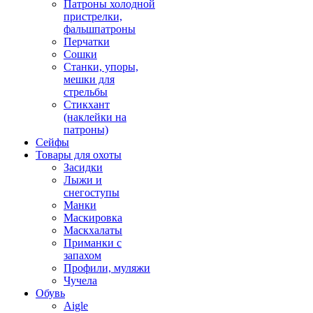
Патроны холодной
пристрелки,
фальшпатроны
Перчатки
Сошки
Станки, упоры,
мешки для
стрельбы
Стикхант
(наклейки на
патроны)
Сейфы
Товары для охоты
Засидки
Лыжи и
снегоступы
Манки
Маскировка
Маскхалаты
Приманки с
запахом
Профили, муляжи
Чучела
Обувь
Aigle