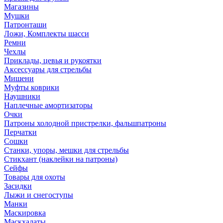
Магазины
Мушки
Патронташи
Ложи, Комплекты шасси
Ремни
Чехлы
Приклады, цевья и рукоятки
Аксессуары для стрельбы
Мишени
Муфты коврики
Наушники
Наплечные амортизаторы
Очки
Патроны холодной пристрелки, фальшпатроны
Перчатки
Сошки
Станки, упоры, мешки для стрельбы
Стикхант (наклейки на патроны)
Сейфы
Товары для охоты
Засидки
Лыжи и снегоступы
Манки
Маскировка
Маскхалаты