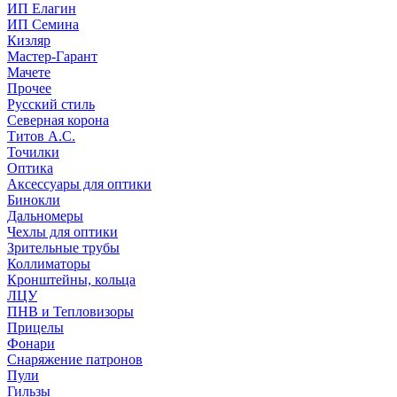
ИП Елагин
ИП Семина
Кизляр
Мастер-Гарант
Мачете
Прочее
Русский стиль
Северная корона
Титов А.С.
Точилки
Оптика
Аксессуары для оптики
Бинокли
Дальномеры
Чехлы для оптики
Зрительные трубы
Коллиматоры
Кронштейны, кольца
ЛЦУ
ПНВ и Тепловизоры
Прицелы
Фонари
Снаряжение патронов
Пули
Гильзы