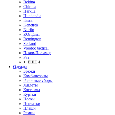
Bekina
Chiruсa
Harkila
Huntlandia
Itasca
Kenetrek
Norfin
P.Original
Remington
Seeland
Voodoo tactical
Псков-Полимер
Рат
+ ЕЩЕ 4
Одежда
Брюки
Комбинезоны
Головные уборы
Жилеты
Костюмы
Куртки
Носки
Перчатки
Плащи
Ремни