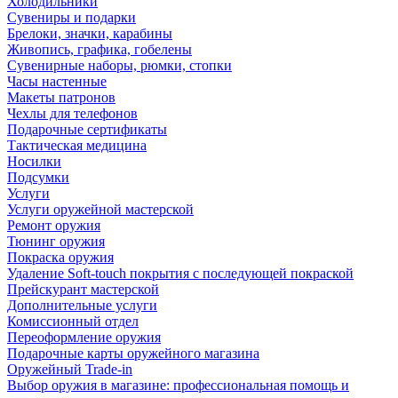
Холодильники
Сувениры и подарки
Брелоки, значки, карабины
Живопись, графика, гобелены
Сувенирные наборы, рюмки, стопки
Часы настенные
Макеты патронов
Чехлы для телефонов
Подарочные сертификаты
Тактическая медицина
Носилки
Подсумки
Услуги
Услуги оружейной мастерской
Ремонт оружия
Тюнинг оружия
Покраска оружия
Удаление Soft-touch покрытия с последующей покраской
Прейскурант мастерской
Дополнительные услуги
Комиссионный отдел
Переоформление оружия
Подарочные карты оружейного магазина
Оружейный Trade-in
Выбор оружия в магазине: профессиональная помощь и