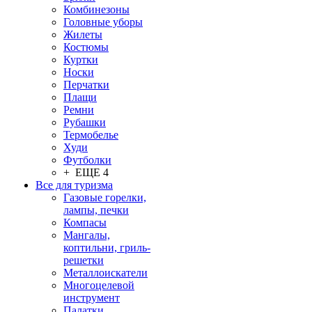
Комбинезоны
Головные уборы
Жилеты
Костюмы
Куртки
Носки
Перчатки
Плащи
Ремни
Рубашки
Термобелье
Худи
Футболки
+ ЕЩЕ 4
Все для туризма
Газовые горелки,
лампы, печки
Компасы
Мангалы,
коптильни, гриль-
решетки
Металлоискатели
Многоцелевой
инструмент
Палатки