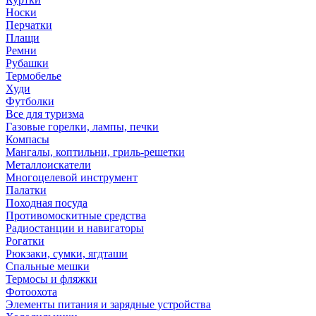
Носки
Перчатки
Плащи
Ремни
Рубашки
Термобелье
Худи
Футболки
Все для туризма
Газовые горелки, лампы, печки
Компасы
Мангалы, коптильни, гриль-решетки
Металлоискатели
Многоцелевой инструмент
Палатки
Походная посуда
Противомоскитные средства
Радиостанции и навигаторы
Рогатки
Рюкзаки, сумки, ягдташи
Спальные мешки
Термосы и фляжки
Фотоохота
Элементы питания и зарядные устройства