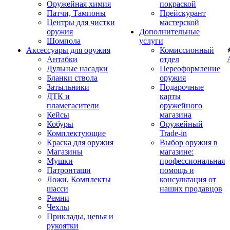
Оружейная химия
покраской
Патчи, Тампоны
Прейскурант
Центры для чистки
мастерской
оружия
Дополнительные
Шомпола
услуги
Аксессуары для оружия
Комиссионный
Антабки
отдел
Дульные насадки
Переоформление
Бланки ствола
оружия
Затыльники
Подарочные
ДТК и
карты
пламегасители
оружейного
Кейсы
магазина
Кобуры
Оружейный
Комплектующие
Trade-in
Краска для оружия
Выбор оружия в
Магазины
магазине:
Мушки
профессиональная
Патронташи
помощь и
Ложи, Комплекты
консультация от
шасси
наших продавцов
Ремни
Чехлы
Приклады, цевья и
рукоятки