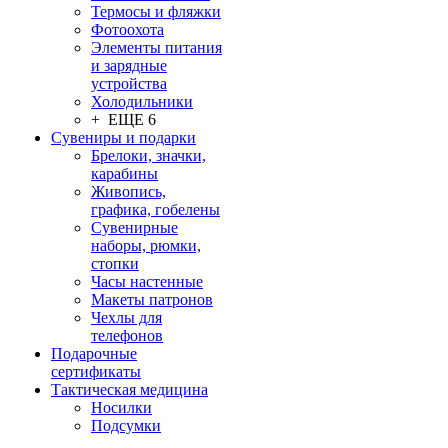
Термосы и фляжки
Фотоохота
Элементы питания
и зарядные
устройства
Холодильники
+ ЕЩЕ 6
Сувениры и подарки
Брелоки, значки,
карабины
Живопись,
графика, гобелены
Сувенирные
наборы, рюмки,
стопки
Часы настенные
Макеты патронов
Чехлы для
телефонов
Подарочные
сертификаты
Тактическая медицина
Носилки
Подсумки