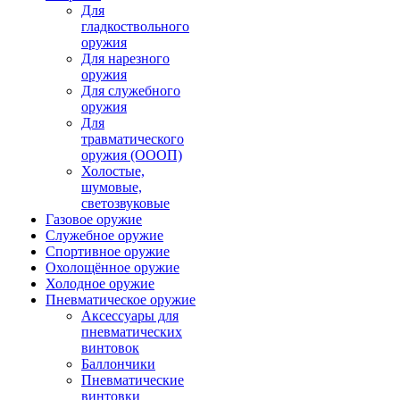
Для
гладкоствольного
оружия
Для нарезного
оружия
Для служебного
оружия
Для
травматического
оружия (ОООП)
Холостые,
шумовые,
светозвуковые
Газовое оружие
Служебное оружие
Спортивное оружие
Охолощённое оружие
Холодное оружие
Пневматическое оружие
Аксессуары для
пневматических
винтовок
Баллончики
Пневматические
винтовки