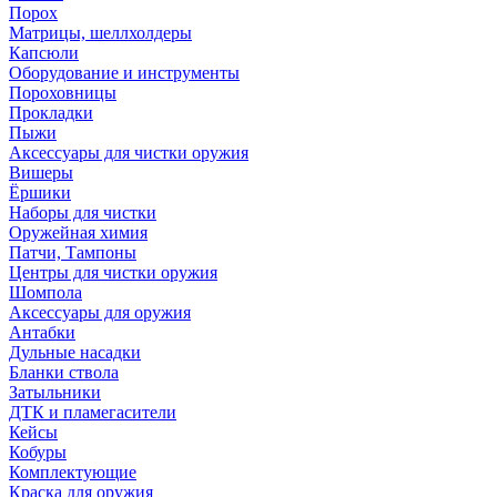
Порох
Матрицы, шеллхолдеры
Капсюли
Оборудование и инструменты
Пороховницы
Прокладки
Пыжи
Аксессуары для чистки оружия
Вишеры
Ёршики
Наборы для чистки
Оружейная химия
Патчи, Тампоны
Центры для чистки оружия
Шомпола
Аксессуары для оружия
Антабки
Дульные насадки
Бланки ствола
Затыльники
ДТК и пламегасители
Кейсы
Кобуры
Комплектующие
Краска для оружия