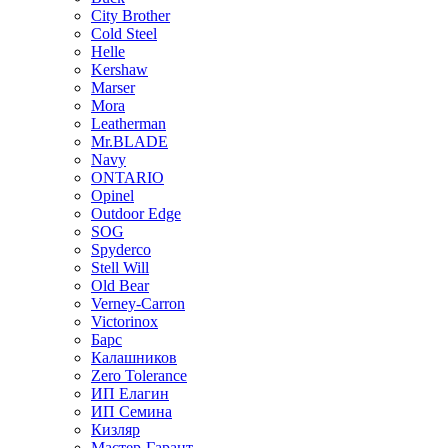
City Brother
Cold Steel
Helle
Kershaw
Marser
Mora
Leatherman
Mr.BLADE
Navy
ONTARIO
Opinel
Outdoor Edge
SOG
Spyderco
Stell Will
Old Bear
Verney-Carron
Victorinox
Барс
Калашников
Zero Tolerance
ИП Елагин
ИП Семина
Кизляр
Мастер-Гарант