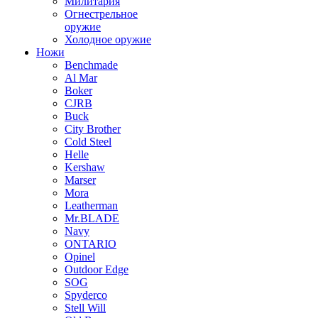
Милитария
Огнестрельное
оружие
Холодное оружие
Ножи
Benchmade
Al Mar
Boker
CJRB
Buck
City Brother
Cold Steel
Helle
Kershaw
Marser
Mora
Leatherman
Mr.BLADE
Navy
ONTARIO
Opinel
Outdoor Edge
SOG
Spyderco
Stell Will