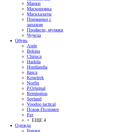
Манки
Маскировка
Маскхалаты
Приманки с
запахом
Профили, муляжи
Чучела
Обувь
Aigle
Bekina
Chiruсa
Harkila
Huntlandia
Itasca
Kenetrek
Norfin
P.Original
Remington
Seeland
Voodoo tactical
Псков-Полимер
Рат
+ ЕЩЕ 4
Одежда
Брюки