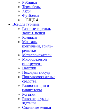
Рубашки
Термобелье
Худи
Футболки
+ ЕЩЕ 4
Все для туризма
Газовые горелки,
лампы, печки
Компасы
Мангалы,
коптильни, гриль-
решетки
Металлоискатели
Многоцелевой
инструмент
Палатки
Походная посуда
Противомоскитные
средства
Радиостанции и
навигаторы
Рогатки
Рюкзаки, сумки,
ягдташи
Спальные мешки