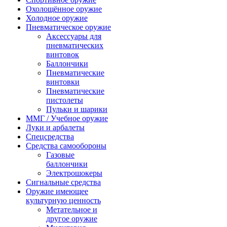
Охолощённое оружие
Холодное оружие
Пневматическое оружие
Аксессуары для
пневматических
винтовок
Баллончики
Пневматические
винтовки
Пневматические
пистолеты
Пульки и шарики
ММГ / Учебное оружие
Луки и арбалеты
Спецсредства
Средства самообороны
Газовые
баллончики
Электрошокеры
Сигнальные средства
Оружие имеющее
культурную ценность
Метательное и
другое оружие