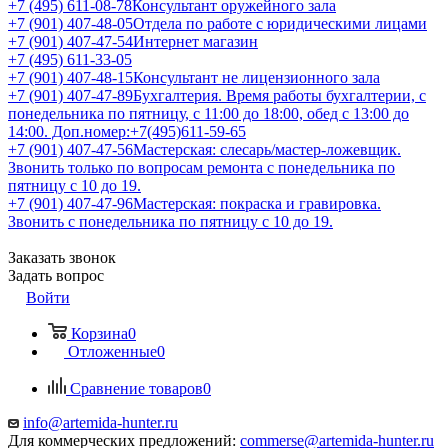
+7 (495) 611-08-78
Консультант оружейного зала
+7 (901) 407-48-05
Отдела по работе с юридическими лицами
+7 (901) 407-47-54
Интернет магазин
+7 (495) 611-33-05
+7 (901) 407-48-15
Консультант не лицензионного зала
+7 (901) 407-47-89
Бухгалтерия. Время работы бухгалтерии, с
понедельника по пятницу, с 11:00 до 18:00, обед с 13:00 до
14:00. Доп.номер:+7(495)611-59-65
+7 (901) 407-47-56
Мастерская: слесарь/мастер-ложевщик.
Звонить только по вопросам ремонта с понедельника по
пятницу с 10 до 19.
+7 (901) 407-47-96
Мастерская: покраска и гравировка.
Звонить с понедельника по пятницу с 10 до 19.
Заказать звонок
Задать вопрос
Войти
Корзина
0
Отложенные
0
Сравнение товаров
0
info@artemida-hunter.ru
Для коммерческих предложений:
commerse@artemida-hunter.ru