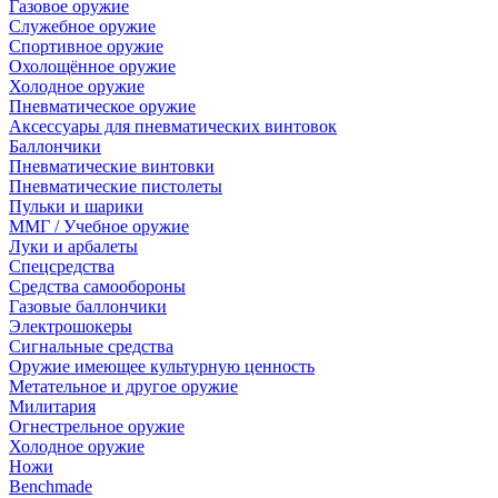
Газовое оружие
Служебное оружие
Спортивное оружие
Охолощённое оружие
Холодное оружие
Пневматическое оружие
Аксессуары для пневматических винтовок
Баллончики
Пневматические винтовки
Пневматические пистолеты
Пульки и шарики
ММГ / Учебное оружие
Луки и арбалеты
Спецсредства
Средства самообороны
Газовые баллончики
Электрошокеры
Сигнальные средства
Оружие имеющее культурную ценность
Метательное и другое оружие
Милитария
Огнестрельное оружие
Холодное оружие
Ножи
Benchmade