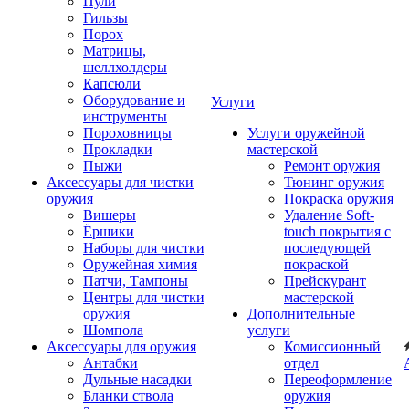
Пули
Гильзы
Порох
Матрицы,
шеллхолдеры
Капсюли
Оборудование и
Услуги
инструменты
Пороховницы
Услуги оружейной
Прокладки
мастерской
Пыжи
Ремонт оружия
Аксессуары для чистки
Тюнинг оружия
оружия
Покраска оружия
Вишеры
Удаление Soft-
Ёршики
touch покрытия с
Наборы для чистки
последующей
Оружейная химия
покраской
Патчи, Тампоны
Прейскурант
Центры для чистки
мастерской
оружия
Дополнительные
Шомпола
услуги
Аксессуары для оружия
Комиссионный
Антабки
отдел
Дульные насадки
Переоформление
Бланки ствола
оружия