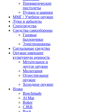
Пневматические
пистолеты
Пульки и шарики
ММГ / Учебное оружие
Луки и арбалеты
Спецсредства
Средства самообороны
Газовые
баллончики
Электрошокеры
Сигнальные средства
Оружие имеющее
культурную ценность
Метательное и
другое оружие
Милитария
Огнестрельное
оружие
Холодное оружие
Ножи
Benchmade
Al Mar
Boker
CJRB
Buck