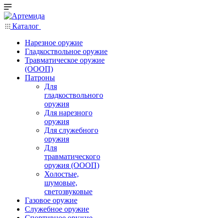
Каталог
Нарезное оружие
Гладкоствольное оружие
Травматическое оружие
(ОООП)
Патроны
Для
гладкоствольного
оружия
Для нарезного
оружия
Для служебного
оружия
Для
травматического
оружия (ОООП)
Холостые,
шумовые,
светозвуковые
Газовое оружие
Служебное оружие
Спортивное оружие