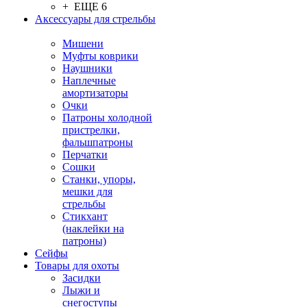
+ ЕЩЕ 6
Аксессуары для стрельбы
Мишени
Муфты коврики
Наушники
Наплечные
амортизаторы
Очки
Патроны холодной
пристрелки,
фальшпатроны
Перчатки
Сошки
Станки, упоры,
мешки для
стрельбы
Стикхант
(наклейки на
патроны)
Сейфы
Товары для охоты
Засидки
Лыжи и
снегоступы