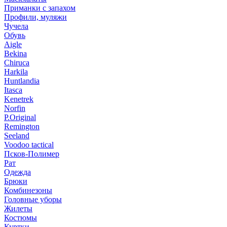
Приманки с запахом
Профили, муляжи
Чучела
Обувь
Aigle
Bekina
Chiruсa
Harkila
Huntlandia
Itasca
Kenetrek
Norfin
P.Original
Remington
Seeland
Voodoo tactical
Псков-Полимер
Рат
Одежда
Брюки
Комбинезоны
Головные уборы
Жилеты
Костюмы
Куртки