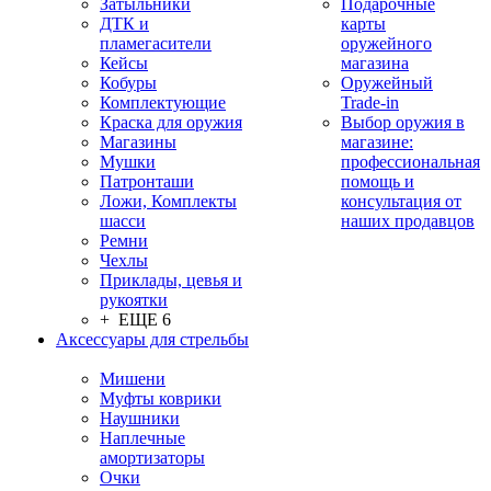
Затыльники
Подарочные
ДТК и
карты
пламегасители
оружейного
Кейсы
магазина
Кобуры
Оружейный
Комплектующие
Trade-in
Краска для оружия
Выбор оружия в
Магазины
магазине:
Мушки
профессиональная
Патронташи
помощь и
Ложи, Комплекты
консультация от
шасси
наших продавцов
Ремни
Чехлы
Приклады, цевья и
рукоятки
+ ЕЩЕ 6
Аксессуары для стрельбы
Мишени
Муфты коврики
Наушники
Наплечные
амортизаторы
Очки