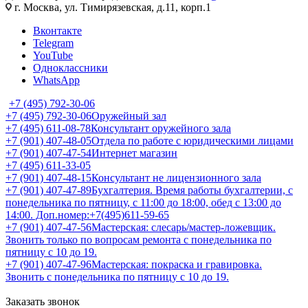
г. Москва, ул. Тимирязевская, д.11, корп.1
Вконтакте
Telegram
YouTube
Одноклассники
WhatsApp
+7 (495) 792-30-06
+7 (495) 792-30-06
Оружейный зал
+7 (495) 611-08-78
Консультант оружейного зала
+7 (901) 407-48-05
Отдела по работе с юридическими лицами
+7 (901) 407-47-54
Интернет магазин
+7 (495) 611-33-05
+7 (901) 407-48-15
Консультант не лицензионного зала
+7 (901) 407-47-89
Бухгалтерия. Время работы бухгалтерии, с
понедельника по пятницу, с 11:00 до 18:00, обед с 13:00 до
14:00. Доп.номер:+7(495)611-59-65
+7 (901) 407-47-56
Мастерская: слесарь/мастер-ложевщик.
Звонить только по вопросам ремонта с понедельника по
пятницу с 10 до 19.
+7 (901) 407-47-96
Мастерская: покраска и гравировка.
Звонить с понедельника по пятницу с 10 до 19.
Заказать звонок