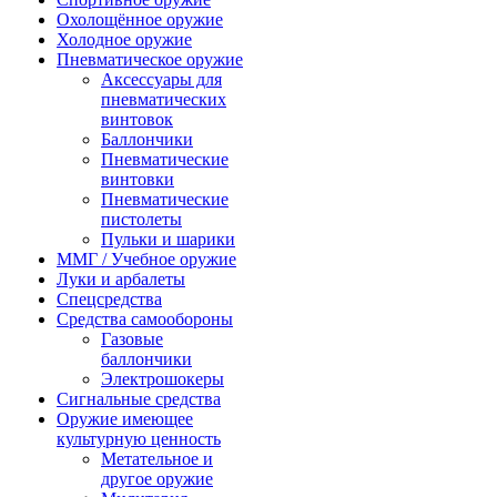
Охолощённое оружие
Холодное оружие
Пневматическое оружие
Аксессуары для
пневматических
винтовок
Баллончики
Пневматические
винтовки
Пневматические
пистолеты
Пульки и шарики
ММГ / Учебное оружие
Луки и арбалеты
Спецсредства
Средства самообороны
Газовые
баллончики
Электрошокеры
Сигнальные средства
Оружие имеющее
культурную ценность
Метательное и
другое оружие