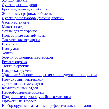
Холодильники
Сувениры и подарки
Брелоки, значки, карабины
Живопись, графика, гобелены
Сувенирные наборы, рюмки, стопки
Часы настенные
Макеты патронов
Чехлы для телефонов
Подарочные сертификаты
Тактическая медицина
Носилки
Подсумки
Услуги
Услуги оружейной мастерской
Ремонт оружия
Тюнинг оружия
Покраска оружия
Удаление Soft-touch покрытия с последующей покраской
Прейскурант мастерской
Дополнительные услуги
Комиссионный отдел
Переоформление оружия
Подарочные карты оружейного магазина
Оружейный Trade-in
Выбор оружия в магазине: профессиональная помощь и