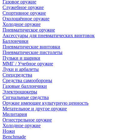
Газовое оружие
Служебное оружие
Спортивное оружие
Охолощённое оружие
Холодное оружие
Пневматическое оружие
Аксессуары для пневматических винтовок
Баллончики
Пневматические винтовки
Пневматические пистолеты
Пульки и шарики
ММГ / Учебное оружие
Луки и арбалеты
Спецсредства
Средства самообороны
Газовые баллончики
Электрошокеры
Сигнальные средства
Оружие имеющее культурную ценность
Метательное и другое оружие
Милитария
Огнестрельное оружие
Холодное оружие
Ножи
Benchmade