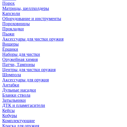
Порох
Матрицы, шеллхолдеры
Капсюли
Оборудование и инструменты
Пороховницы
Прокладки
Пыжи
Аксессуары для чистки оружия
Вишеры
Ёршики
Наборы для чистки
Оружейная химия
Патчи, Тампоны
Центры для чистки оружия
Шомпола
Аксессуары для оружия
Антабки
Дульные насадки
Бланки ствола
Затыльники
ДТК и пламегасители
Кейсы
Кобуры
Комплектующие
Краска для оружия