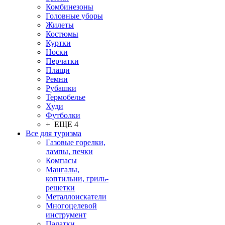
Комбинезоны
Головные уборы
Жилеты
Костюмы
Куртки
Носки
Перчатки
Плащи
Ремни
Рубашки
Термобелье
Худи
Футболки
+ ЕЩЕ 4
Все для туризма
Газовые горелки,
лампы, печки
Компасы
Мангалы,
коптильни, гриль-
решетки
Металлоискатели
Многоцелевой
инструмент
Палатки