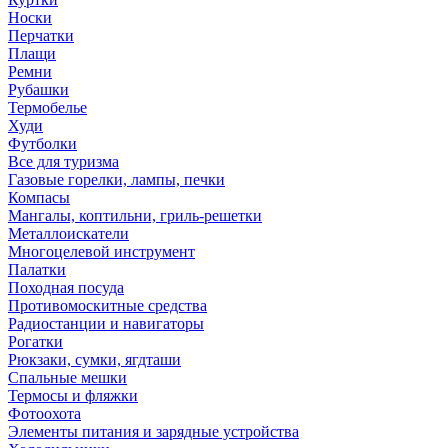
Носки
Перчатки
Плащи
Ремни
Рубашки
Термобелье
Худи
Футболки
Все для туризма
Газовые горелки, лампы, печки
Компасы
Мангалы, коптильни, гриль-решетки
Металлоискатели
Многоцелевой инструмент
Палатки
Походная посуда
Противомоскитные средства
Радиостанции и навигаторы
Рогатки
Рюкзаки, сумки, ягдташи
Спальные мешки
Термосы и фляжки
Фотоохота
Элементы питания и зарядные устройства