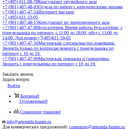
+7 (495) 611-08-78
Консультант оружейного зала
+7 (901) 407-48-05
Отдела по работе с юридическими лицами
+7 (901) 407-47-54
Интернет магазин
+7 (495) 611-33-05
+7 (901) 407-48-15
Консультант не лицензионного зала
+7 (901) 407-47-89
Бухгалтерия. Время работы бухгалтерии, с
понедельника по пятницу, с 11:00 до 18:00, обед с 13:00 до
14:00. Доп.номер:+7(495)611-59-65
+7 (901) 407-47-56
Мастерская: слесарь/мастер-ложевщик.
Звонить только по вопросам ремонта с понедельника по
пятницу с 10 до 19.
+7 (901) 407-47-96
Мастерская: покраска и гравировка.
Звонить с понедельника по пятницу с 10 до 19.
Заказать звонок
Задать вопрос
Войти
Корзина
0
Отложенные
0
Сравнение товаров
0
info@artemida-hunter.ru
Для коммерческих предложений:
commerse@artemida-hunter.ru