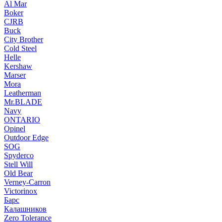
Al Mar
Boker
CJRB
Buck
City Brother
Cold Steel
Helle
Kershaw
Marser
Mora
Leatherman
Mr.BLADE
Navy
ONTARIO
Opinel
Outdoor Edge
SOG
Spyderco
Stell Will
Old Bear
Verney-Carron
Victorinox
Барс
Калашников
Zero Tolerance