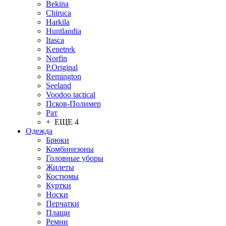
Bekina
Chiruсa
Harkila
Huntlandia
Itasca
Kenetrek
Norfin
P.Original
Remington
Seeland
Voodoo tactical
Псков-Полимер
Рат
+ ЕЩЕ 4
Одежда
Брюки
Комбинезоны
Головные уборы
Жилеты
Костюмы
Куртки
Носки
Перчатки
Плащи
Ремни