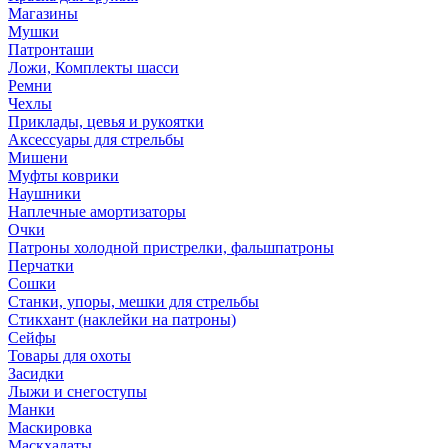
Магазины
Мушки
Патронташи
Ложи, Комплекты шасси
Ремни
Чехлы
Приклады, цевья и рукоятки
Аксессуары для стрельбы
Мишени
Муфты коврики
Наушники
Наплечные амортизаторы
Очки
Патроны холодной пристрелки, фальшпатроны
Перчатки
Сошки
Станки, упоры, мешки для стрельбы
Стикхант (наклейки на патроны)
Сейфы
Товары для охоты
Засидки
Лыжи и снегоступы
Манки
Маскировка
Маскхалаты