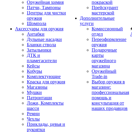
Оружейная химия
покраской
Патчи, Тампоны
Прейскурант
Центры для чистки
мастерской
оружия
Дополнительные
Шомпола
услуги
Аксессуары для оружия
Комиссионный
Антабки
отдел
Дульные насадки
Переоформление
Бланки ствола
оружия
Затыльники
Подарочные
ДТК и
карты
пламегасители
оружейного
Кейсы
магазина
Кобуры
Оружейный
Комплектующие
Trade-in
Краска для оружия
Выбор оружия в
Магазины
магазине:
Мушки
профессиональная
Патронташи
помощь и
Ложи, Комплекты
консультация от
шасси
наших продавцов
Ремни
Чехлы
Приклады, цевья и
рукоятки