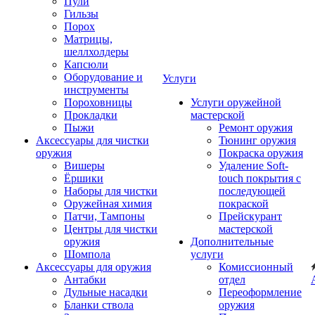
Пули
Гильзы
Порох
Матрицы,
шеллхолдеры
Капсюли
Оборудование и
Услуги
инструменты
Пороховницы
Услуги оружейной
Прокладки
мастерской
Пыжи
Ремонт оружия
Аксессуары для чистки
Тюнинг оружия
оружия
Покраска оружия
Вишеры
Удаление Soft-
Ёршики
touch покрытия с
Наборы для чистки
последующей
Оружейная химия
покраской
Патчи, Тампоны
Прейскурант
Центры для чистки
мастерской
оружия
Дополнительные
Шомпола
услуги
Аксессуары для оружия
Комиссионный
Антабки
отдел
Дульные насадки
Переоформление
Бланки ствола
оружия