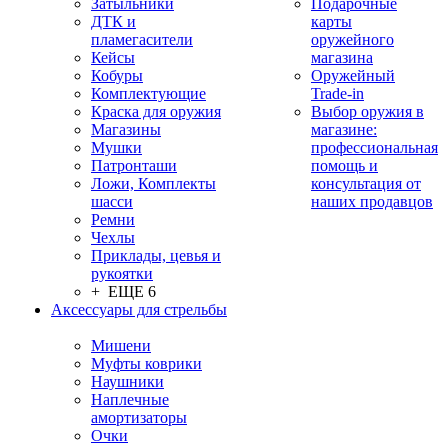
Затыльники
Подарочные
ДТК и
карты
пламегасители
оружейного
Кейсы
магазина
Кобуры
Оружейный
Комплектующие
Trade-in
Краска для оружия
Выбор оружия в
Магазины
магазине:
Мушки
профессиональная
Патронташи
помощь и
Ложи, Комплекты
консультация от
шасси
наших продавцов
Ремни
Чехлы
Приклады, цевья и
рукоятки
+ ЕЩЕ 6
Аксессуары для стрельбы
Мишени
Муфты коврики
Наушники
Наплечные
амортизаторы
Очки