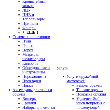
Кронштейны,
кольца
ЛЦУ
ПНВ и
Тепловизоры
Прицелы
Фонари
+ ЕЩЕ 1
Снаряжение патронов
Пули
Гильзы
Порох
Матрицы,
шеллхолдеры
Капсюли
Оборудование и
Услуги
инструменты
Пороховницы
Услуги оружейной
Прокладки
мастерской
Пыжи
Ремонт оружия
Аксессуары для чистки
Тюнинг оружия
оружия
Покраска оружия
Вишеры
Удаление Soft-
Ёршики
touch покрытия с
Наборы для чистки
последующей