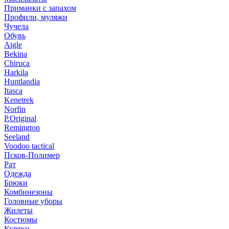
Приманки с запахом
Профили, муляжи
Чучела
Обувь
Aigle
Bekina
Chiruсa
Harkila
Huntlandia
Itasca
Kenetrek
Norfin
P.Original
Remington
Seeland
Voodoo tactical
Псков-Полимер
Рат
Одежда
Брюки
Комбинезоны
Головные уборы
Жилеты
Костюмы
Куртки