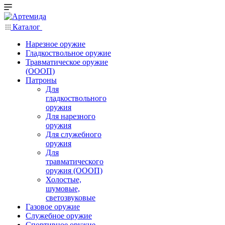
Каталог
Нарезное оружие
Гладкоствольное оружие
Травматическое оружие
(ОООП)
Патроны
Для
гладкоствольного
оружия
Для нарезного
оружия
Для служебного
оружия
Для
травматического
оружия (ОООП)
Холостые,
шумовые,
светозвуковые
Газовое оружие
Служебное оружие
Спортивное оружие