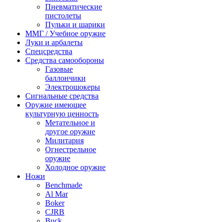
Пневматические
пистолеты
Пульки и шарики
ММГ / Учебное оружие
Луки и арбалеты
Спецсредства
Средства самообороны
Газовые
баллончики
Электрошокеры
Сигнальные средства
Оружие имеющее
культурную ценность
Метательное и
другое оружие
Милитария
Огнестрельное
оружие
Холодное оружие
Ножи
Benchmade
Al Mar
Boker
CJRB
Buck