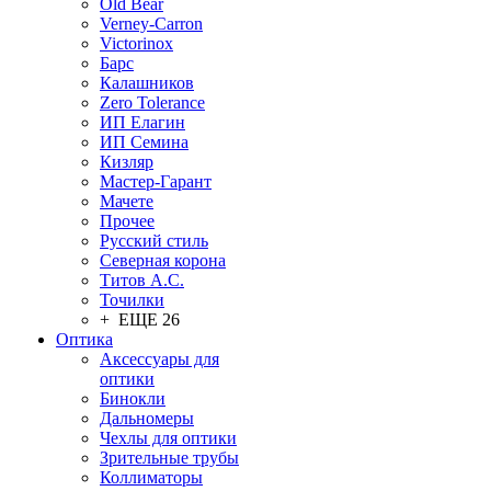
Old Bear
Verney-Carron
Victorinox
Барс
Калашников
Zero Tolerance
ИП Елагин
ИП Семина
Кизляр
Мастер-Гарант
Мачете
Прочее
Русский стиль
Северная корона
Титов А.С.
Точилки
+ ЕЩЕ 26
Оптика
Аксессуары для
оптики
Бинокли
Дальномеры
Чехлы для оптики
Зрительные трубы
Коллиматоры