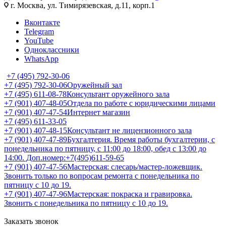
г. Москва, ул. Тимирязевская, д.11, корп.1
Вконтакте
Telegram
YouTube
Одноклассники
WhatsApp
+7 (495) 792-30-06
+7 (495) 792-30-06
Оружейный зал
+7 (495) 611-08-78
Консультант оружейного зала
+7 (901) 407-48-05
Отдела по работе с юридическими лицами
+7 (901) 407-47-54
Интернет магазин
+7 (495) 611-33-05
+7 (901) 407-48-15
Консультант не лицензионного зала
+7 (901) 407-47-89
Бухгалтерия. Время работы бухгалтерии, с
понедельника по пятницу, с 11:00 до 18:00, обед с 13:00 до
14:00. Доп.номер:+7(495)611-59-65
+7 (901) 407-47-56
Мастерская: слесарь/мастер-ложевщик.
Звонить только по вопросам ремонта с понедельника по
пятницу с 10 до 19.
+7 (901) 407-47-96
Мастерская: покраска и гравировка.
Звонить с понедельника по пятницу с 10 до 19.
Заказать звонок