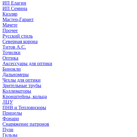
ИП Елагин
ИП Семина
Кизляр
Мастер-Гарант
Мачете
Прочее
Русский стиль
Северная корона
Титов А.С.
Точилки
Оптика
Аксессуары для оптики
Бинокли
Дальномеры
Чехлы для оптики
Зрительные трубы
Коллиматоры
Кронштейны, кольца
ЛЦУ
ПНВ и Тепловизоры
Прицелы
Фонари
Снаряжение патронов
Пули
Гильзы