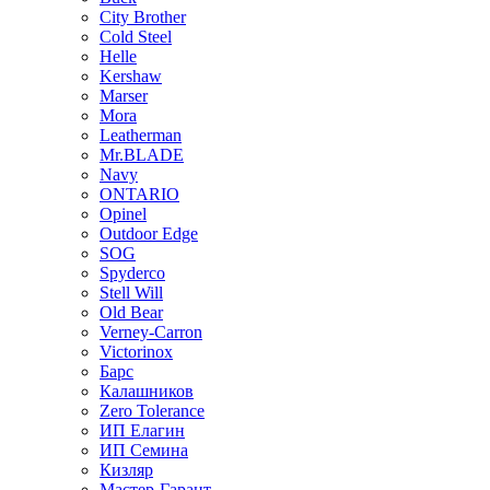
City Brother
Cold Steel
Helle
Kershaw
Marser
Mora
Leatherman
Mr.BLADE
Navy
ONTARIO
Opinel
Outdoor Edge
SOG
Spyderco
Stell Will
Old Bear
Verney-Carron
Victorinox
Барс
Калашников
Zero Tolerance
ИП Елагин
ИП Семина
Кизляр
Мастер-Гарант