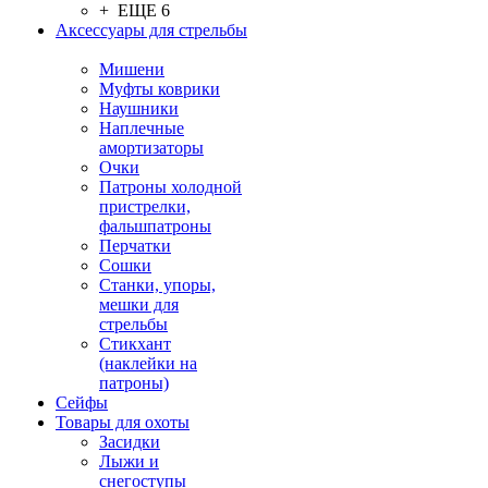
+ ЕЩЕ 6
Аксессуары для стрельбы
Мишени
Муфты коврики
Наушники
Наплечные
амортизаторы
Очки
Патроны холодной
пристрелки,
фальшпатроны
Перчатки
Сошки
Станки, упоры,
мешки для
стрельбы
Стикхант
(наклейки на
патроны)
Сейфы
Товары для охоты
Засидки
Лыжи и
снегоступы