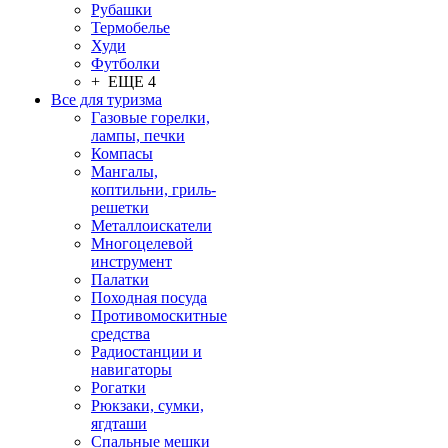
Рубашки
Термобелье
Худи
Футболки
+ ЕЩЕ 4
Все для туризма
Газовые горелки,
лампы, печки
Компасы
Мангалы,
коптильни, гриль-
решетки
Металлоискатели
Многоцелевой
инструмент
Палатки
Походная посуда
Противомоскитные
средства
Радиостанции и
навигаторы
Рогатки
Рюкзаки, сумки,
ягдташи
Спальные мешки