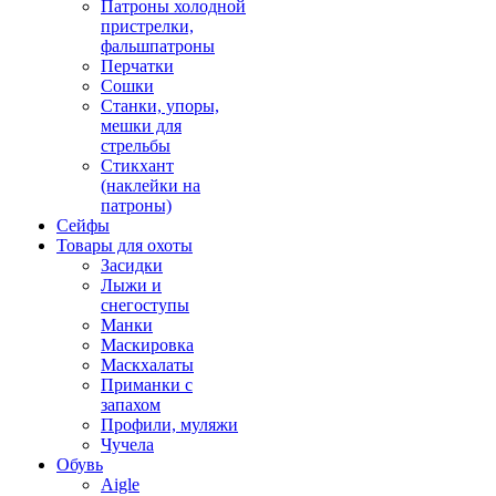
Патроны холодной
пристрелки,
фальшпатроны
Перчатки
Сошки
Станки, упоры,
мешки для
стрельбы
Стикхант
(наклейки на
патроны)
Сейфы
Товары для охоты
Засидки
Лыжи и
снегоступы
Манки
Маскировка
Маскхалаты
Приманки с
запахом
Профили, муляжи
Чучела
Обувь
Aigle