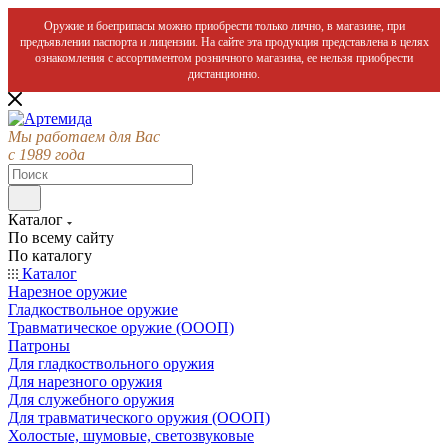
Оружие и боеприпасы можно приобрести только лично, в магазине, при
предъявлении паспорта и лицензии. На сайте эта продукция представлена в целях
ознакомления с ассортиментом розничного магазина, ее нельзя приобрести
дистанционно.
Мы работаем для Вас
с 1989 года
Каталог
По всему сайту
По каталогу
Каталог
Нарезное оружие
Гладкоствольное оружие
Травматическое оружие (ОООП)
Патроны
Для гладкоствольного оружия
Для нарезного оружия
Для служебного оружия
Для травматического оружия (ОООП)
Холостые, шумовые, светозвуковые