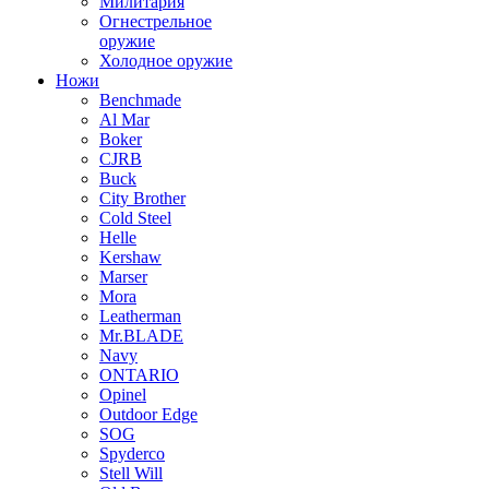
Милитария
Огнестрельное
оружие
Холодное оружие
Ножи
Benchmade
Al Mar
Boker
CJRB
Buck
City Brother
Cold Steel
Helle
Kershaw
Marser
Mora
Leatherman
Mr.BLADE
Navy
ONTARIO
Opinel
Outdoor Edge
SOG
Spyderco
Stell Will