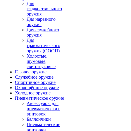
Для
гладкоствольного
оружия
Для нарезного
оружия
Для служебного
оружия
Для
травматического
оружия (ОООП)
Холостые,
шумовые,
светозвуковые
Газовое оружие
Служебное оружие
Спортивное оружие
Охолощённое оружие
Холодное оружие
Пневматическое оружие
Аксессуары для
пневматических
винтовок
Баллончики
Пневматические
винтовки