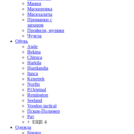
Манки
Маскировка
Маскхалаты
Приманки с
запахом
Профили, муляжи
Чучела
Обувь
Aigle
Bekina
Chiruсa
Harkila
Huntlandia
Itasca
Kenetrek
Norfin
P.Original
Remington
Seeland
Voodoo tactical
Псков-Полимер
Рат
+ ЕЩЕ 4
Одежда
Брюки