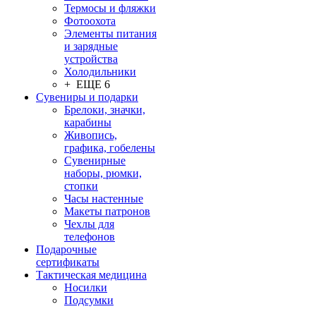
Термосы и фляжки
Фотоохота
Элементы питания
и зарядные
устройства
Холодильники
+ ЕЩЕ 6
Сувениры и подарки
Брелоки, значки,
карабины
Живопись,
графика, гобелены
Сувенирные
наборы, рюмки,
стопки
Часы настенные
Макеты патронов
Чехлы для
телефонов
Подарочные
сертификаты
Тактическая медицина
Носилки
Подсумки