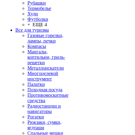
Рубашки
Термобелье
Худи
Футболки
+ ЕЩЕ 4
Все для туризма
Газовые горелки,
лампы, печки
Компасы
Мангалы,
коптильни, гриль-
решетки
Металлоискатели
Многоцелевой
инструмент
Палатки
Походная посуда
Противомоскитные
средства
Радиостанции и
навигаторы
Рогатки
Рюкзаки, сумки,
ягдташи
Спальные мешки