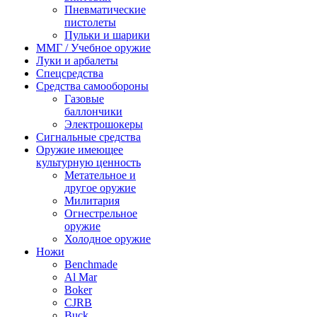
Пневматические
пистолеты
Пульки и шарики
ММГ / Учебное оружие
Луки и арбалеты
Спецсредства
Средства самообороны
Газовые
баллончики
Электрошокеры
Сигнальные средства
Оружие имеющее
культурную ценность
Метательное и
другое оружие
Милитария
Огнестрельное
оружие
Холодное оружие
Ножи
Benchmade
Al Mar
Boker
CJRB
Buck