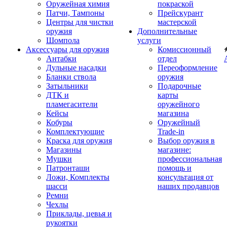
Оружейная химия
покраской
Патчи, Тампоны
Прейскурант
Центры для чистки
мастерской
оружия
Дополнительные
Шомпола
услуги
Аксессуары для оружия
Комиссионный
Антабки
отдел
Дульные насадки
Переоформление
Бланки ствола
оружия
Затыльники
Подарочные
ДТК и
карты
пламегасители
оружейного
Кейсы
магазина
Кобуры
Оружейный
Комплектующие
Trade-in
Краска для оружия
Выбор оружия в
Магазины
магазине:
Мушки
профессиональная
Патронташи
помощь и
Ложи, Комплекты
консультация от
шасси
наших продавцов
Ремни
Чехлы
Приклады, цевья и
рукоятки