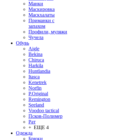
Манки
Маскировка
Маскхалаты
Приманки с
запахом
Профили, муляжи
Чучела
Обувь
Aigle
Bekina
Chiruсa
Harkila
Huntlandia
Itasca
Kenetrek
Norfin
P.Original
Remington
Seeland
Voodoo tactical
Псков-Полимер
Рат
+ ЕЩЕ 4
Одежда
Брюки