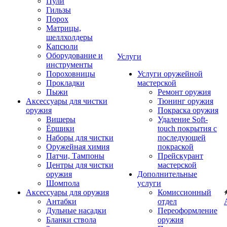
Пули
Гильзы
Порох
Матрицы,
шеллхолдеры
Капсюли
Оборудование и
Услуги
инструменты
Пороховницы
Услуги оружейной
Прокладки
мастерской
Пыжи
Ремонт оружия
Аксессуары для чистки
Тюнинг оружия
оружия
Покраска оружия
Вишеры
Удаление Soft-
Ёршики
touch покрытия с
Наборы для чистки
последующей
Оружейная химия
покраской
Патчи, Тампоны
Прейскурант
Центры для чистки
мастерской
оружия
Дополнительные
Шомпола
услуги
Аксессуары для оружия
Комиссионный
Антабки
отдел
Дульные насадки
Переоформление
Бланки ствола
оружия