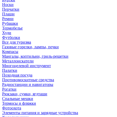
Носки
Перчатки
Плащи
Ремни
Рубашки
Термобелье
Худи
Футболки
Все для туризма
Газовые горелки, лампы, печки
Компасы
Мангалы, коптильни, гриль-решетки
Металлоискатели
Многоцелевой инструмент
Палатки
Походная посуда
Противомоскитные средства
Радиостанции и навигаторы
Рогатки
Рюкзаки, сумки, ягдташи
Спальные мешки
Термосы и фляжки
Фотоохота
Элементы питания и зарядные устройства