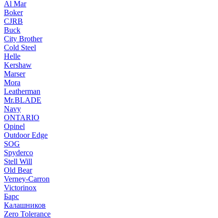
Al Mar
Boker
CJRB
Buck
City Brother
Cold Steel
Helle
Kershaw
Marser
Mora
Leatherman
Mr.BLADE
Navy
ONTARIO
Opinel
Outdoor Edge
SOG
Spyderco
Stell Will
Old Bear
Verney-Carron
Victorinox
Барс
Калашников
Zero Tolerance