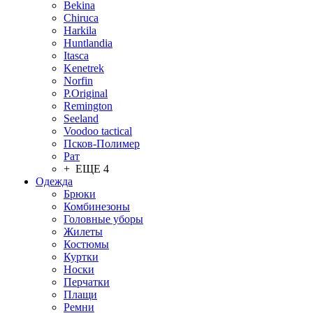
Bekina
Chiruсa
Harkila
Huntlandia
Itasca
Kenetrek
Norfin
P.Original
Remington
Seeland
Voodoo tactical
Псков-Полимер
Рат
+ ЕЩЕ 4
Одежда
Брюки
Комбинезоны
Головные уборы
Жилеты
Костюмы
Куртки
Носки
Перчатки
Плащи
Ремни