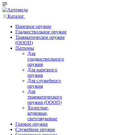
Каталог
Нарезное оружие
Гладкоствольное оружие
Травматическое оружие
(ОООП)
Патроны
Для
гладкоствольного
оружия
Для нарезного
оружия
Для служебного
оружия
Для
травматического
оружия (ОООП)
Холостые,
шумовые,
светозвуковые
Газовое оружие
Служебное оружие
Спортивное оружие