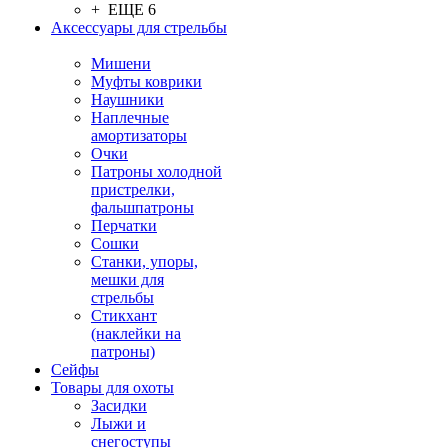
+ ЕЩЕ 6
Аксессуары для стрельбы
Мишени
Муфты коврики
Наушники
Наплечные
амортизаторы
Очки
Патроны холодной
пристрелки,
фальшпатроны
Перчатки
Сошки
Станки, упоры,
мешки для
стрельбы
Стикхант
(наклейки на
патроны)
Сейфы
Товары для охоты
Засидки
Лыжи и
снегоступы