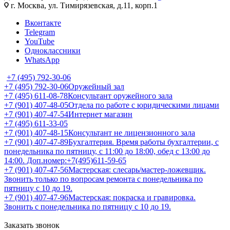
г. Москва, ул. Тимирязевская, д.11, корп.1
Вконтакте
Telegram
YouTube
Одноклассники
WhatsApp
+7 (495) 792-30-06
+7 (495) 792-30-06
Оружейный зал
+7 (495) 611-08-78
Консультант оружейного зала
+7 (901) 407-48-05
Отдела по работе с юридическими лицами
+7 (901) 407-47-54
Интернет магазин
+7 (495) 611-33-05
+7 (901) 407-48-15
Консультант не лицензионного зала
+7 (901) 407-47-89
Бухгалтерия. Время работы бухгалтерии, с
понедельника по пятницу, с 11:00 до 18:00, обед с 13:00 до
14:00. Доп.номер:+7(495)611-59-65
+7 (901) 407-47-56
Мастерская: слесарь/мастер-ложевщик.
Звонить только по вопросам ремонта с понедельника по
пятницу с 10 до 19.
+7 (901) 407-47-96
Мастерская: покраска и гравировка.
Звонить с понедельника по пятницу с 10 до 19.
Заказать звонок