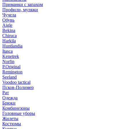
Приманки с запахом
Профили, муляжи
Чучела
Обувь
Aigle
Bekina
Chiruсa
Harkila
Huntlandia
Itasca
Kenetrek
Norfin
P.Original
Remington
Seeland
Voodoo tactical
Псков-Полимер
Рат
Одежда
Брюки
Комбинезоны
Головные уборы
Жилеты
Костюмы
Куртки