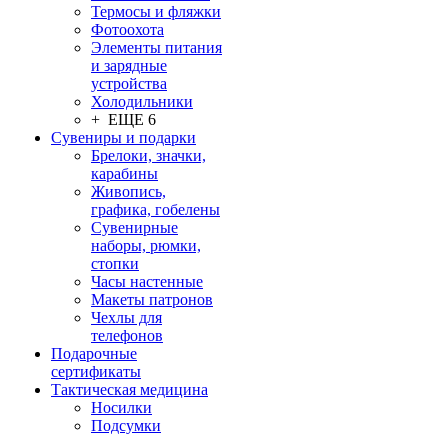
Термосы и фляжки
Фотоохота
Элементы питания
и зарядные
устройства
Холодильники
+ ЕЩЕ 6
Сувениры и подарки
Брелоки, значки,
карабины
Живопись,
графика, гобелены
Сувенирные
наборы, рюмки,
стопки
Часы настенные
Макеты патронов
Чехлы для
телефонов
Подарочные
сертификаты
Тактическая медицина
Носилки
Подсумки