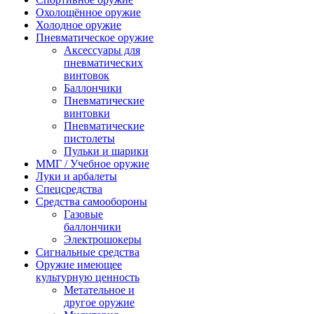
Охолощённое оружие
Холодное оружие
Пневматическое оружие
Аксессуары для
пневматических
винтовок
Баллончики
Пневматические
винтовки
Пневматические
пистолеты
Пульки и шарики
ММГ / Учебное оружие
Луки и арбалеты
Спецсредства
Средства самообороны
Газовые
баллончики
Электрошокеры
Сигнальные средства
Оружие имеющее
культурную ценность
Метательное и
другое оружие