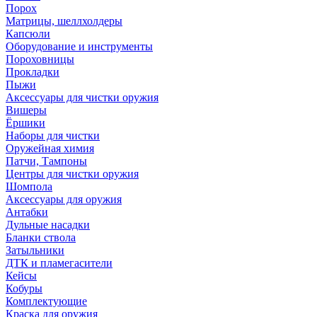
Порох
Матрицы, шеллхолдеры
Капсюли
Оборудование и инструменты
Пороховницы
Прокладки
Пыжи
Аксессуары для чистки оружия
Вишеры
Ёршики
Наборы для чистки
Оружейная химия
Патчи, Тампоны
Центры для чистки оружия
Шомпола
Аксессуары для оружия
Антабки
Дульные насадки
Бланки ствола
Затыльники
ДТК и пламегасители
Кейсы
Кобуры
Комплектующие
Краска для оружия