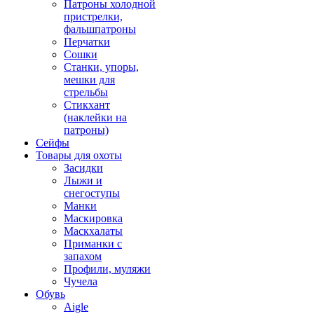
Патроны холодной
пристрелки,
фальшпатроны
Перчатки
Сошки
Станки, упоры,
мешки для
стрельбы
Стикхант
(наклейки на
патроны)
Сейфы
Товары для охоты
Засидки
Лыжи и
снегоступы
Манки
Маскировка
Маскхалаты
Приманки с
запахом
Профили, муляжи
Чучела
Обувь
Aigle