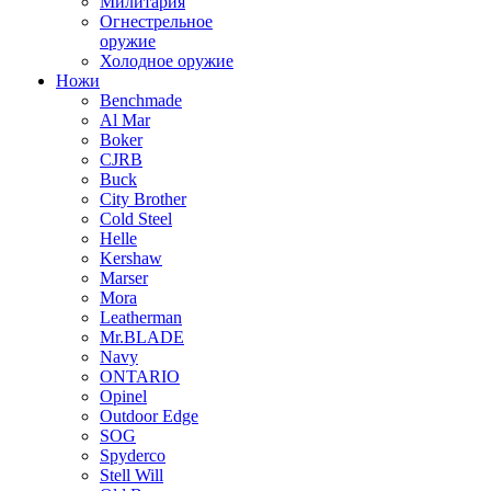
Милитария
Огнестрельное
оружие
Холодное оружие
Ножи
Benchmade
Al Mar
Boker
CJRB
Buck
City Brother
Cold Steel
Helle
Kershaw
Marser
Mora
Leatherman
Mr.BLADE
Navy
ONTARIO
Opinel
Outdoor Edge
SOG
Spyderco
Stell Will