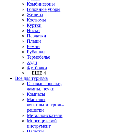
Комбинезоны
Головные уборы
Жилеты
Костюмы
Куртки
Носки
Перчатки
Плащи
Ремни
Рубашки
Термобелье
Худи
Футболки
+ ЕЩЕ 4
Все для туризма
Газовые горелки,
лампы, печки
Компасы
Мангалы,
коптильни, гриль-
решетки
Металлоискатели
Многоцелевой
инструмент
Палатки