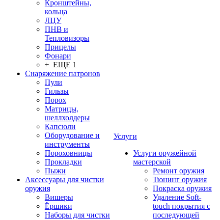
Кронштейны,
кольца
ЛЦУ
ПНВ и
Тепловизоры
Прицелы
Фонари
+ ЕЩЕ 1
Снаряжение патронов
Пули
Гильзы
Порох
Матрицы,
шеллхолдеры
Капсюли
Оборудование и
Услуги
инструменты
Пороховницы
Услуги оружейной
Прокладки
мастерской
Пыжи
Ремонт оружия
Аксессуары для чистки
Тюнинг оружия
оружия
Покраска оружия
Вишеры
Удаление Soft-
Ёршики
touch покрытия с
Наборы для чистки
последующей