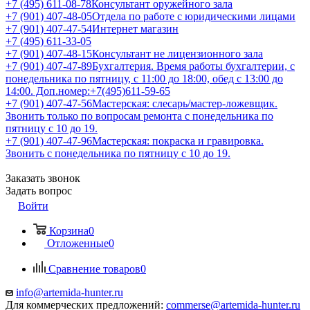
+7 (495) 611-08-78
Консультант оружейного зала
+7 (901) 407-48-05
Отдела по работе с юридическими лицами
+7 (901) 407-47-54
Интернет магазин
+7 (495) 611-33-05
+7 (901) 407-48-15
Консультант не лицензионного зала
+7 (901) 407-47-89
Бухгалтерия. Время работы бухгалтерии, с
понедельника по пятницу, с 11:00 до 18:00, обед с 13:00 до
14:00. Доп.номер:+7(495)611-59-65
+7 (901) 407-47-56
Мастерская: слесарь/мастер-ложевщик.
Звонить только по вопросам ремонта с понедельника по
пятницу с 10 до 19.
+7 (901) 407-47-96
Мастерская: покраска и гравировка.
Звонить с понедельника по пятницу с 10 до 19.
Заказать звонок
Задать вопрос
Войти
Корзина
0
Отложенные
0
Сравнение товаров
0
info@artemida-hunter.ru
Для коммерческих предложений:
commerse@artemida-hunter.ru