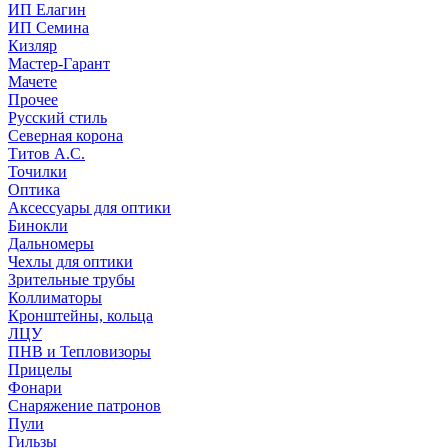
ИП Елагин
ИП Семина
Кизляр
Мастер-Гарант
Мачете
Прочее
Русский стиль
Северная корона
Титов А.С.
Точилки
Оптика
Аксессуары для оптики
Бинокли
Дальномеры
Чехлы для оптики
Зрительные трубы
Коллиматоры
Кронштейны, кольца
ЛЦУ
ПНВ и Тепловизоры
Прицелы
Фонари
Снаряжение патронов
Пули
Гильзы