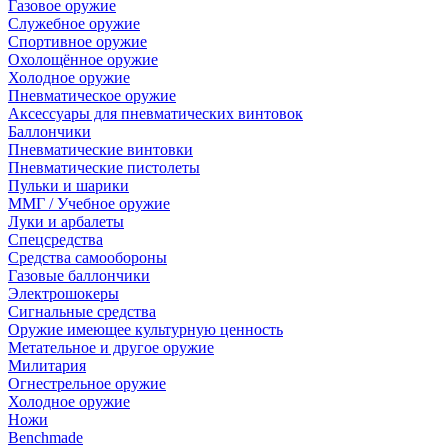
Газовое оружие
Служебное оружие
Спортивное оружие
Охолощённое оружие
Холодное оружие
Пневматическое оружие
Аксессуары для пневматических винтовок
Баллончики
Пневматические винтовки
Пневматические пистолеты
Пульки и шарики
ММГ / Учебное оружие
Луки и арбалеты
Спецсредства
Средства самообороны
Газовые баллончики
Электрошокеры
Сигнальные средства
Оружие имеющее культурную ценность
Метательное и другое оружие
Милитария
Огнестрельное оружие
Холодное оружие
Ножи
Benchmade