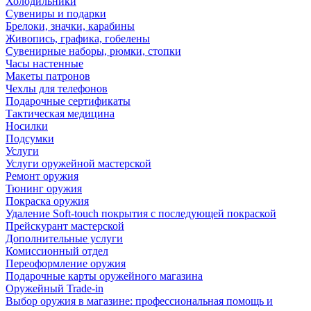
Холодильники
Сувениры и подарки
Брелоки, значки, карабины
Живопись, графика, гобелены
Сувенирные наборы, рюмки, стопки
Часы настенные
Макеты патронов
Чехлы для телефонов
Подарочные сертификаты
Тактическая медицина
Носилки
Подсумки
Услуги
Услуги оружейной мастерской
Ремонт оружия
Тюнинг оружия
Покраска оружия
Удаление Soft-touch покрытия с последующей покраской
Прейскурант мастерской
Дополнительные услуги
Комиссионный отдел
Переоформление оружия
Подарочные карты оружейного магазина
Оружейный Trade-in
Выбор оружия в магазине: профессиональная помощь и