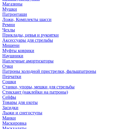
Магазины
Мушки
Патронташи
Ложи, Комплекты шасси
Ремни
Чехлы
Приклады, цевья и рукоятки
Аксессуары для стрельбы
Мишени
Муфты коврики
Наушники
Наплечные амортизаторы
Очки
Патроны холодной пристрелки, фальшпатроны
Перчатки
Сошки
Станки, упоры, мешки для стрельбы
Стикхант (наклейки на патроны)
Сейфы
Товары для охоты
Засидки
Лыжи и снегоступы
Манки
Маскировка
Маскхалаты