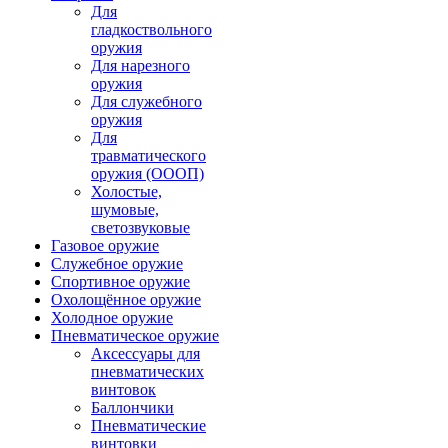
Для
гладкоствольного
оружия
Для нарезного
оружия
Для служебного
оружия
Для
травматического
оружия (ОООП)
Холостые,
шумовые,
светозвуковые
Газовое оружие
Служебное оружие
Спортивное оружие
Охолощённое оружие
Холодное оружие
Пневматическое оружие
Аксессуары для
пневматических
винтовок
Баллончики
Пневматические
винтовки