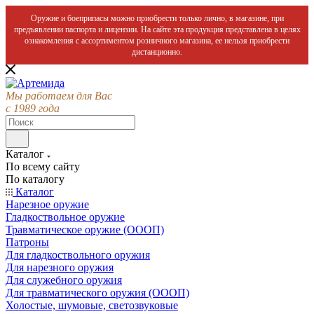
Оружие и боеприпасы можно приобрести только лично, в магазине, при
предъявлении паспорта и лицензии. На сайте эта продукция представлена в целях
ознакомления с ассортиментом розничного магазина, ее нельзя приобрести
дистанционно.
Мы работаем для Вас
с 1989 года
Каталог
По всему сайту
По каталогу
Каталог
Нарезное оружие
Гладкоствольное оружие
Травматическое оружие (ОООП)
Патроны
Для гладкоствольного оружия
Для нарезного оружия
Для служебного оружия
Для травматического оружия (ОООП)
Холостые, шумовые, светозвуковые