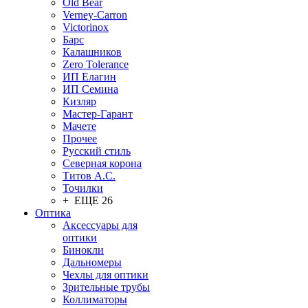
Old Bear
Verney-Carron
Victorinox
Барс
Калашников
Zero Tolerance
ИП Елагин
ИП Семина
Кизляр
Мастер-Гарант
Мачете
Прочее
Русский стиль
Северная корона
Титов А.С.
Точилки
+ ЕЩЕ 26
Оптика
Аксессуары для
оптики
Бинокли
Дальномеры
Чехлы для оптики
Зрительные трубы
Коллиматоры