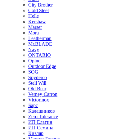
City Brother
Cold Steel
Helle
Kershaw
Marser
Mora
Leatherman
Mr.BLADE
Navy
ONTARIO
Opinel
Outdoor Edge
SOG
Spyderco
Stell Will
Old Bear
Verney-Carron
Victorinox
Барс
Калашников
Zero Tolerance
ИП Елагин
ИП Семина
Кизляр
Мастер-Гарант